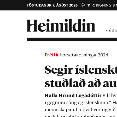
FÖSTUDAGUR 7. ÁGÚST 2026
11°C
RIGNING
3 
Frétti
Fréttir
Forsetakosningar 2024
Segir íslensk
stuðlað að a
Halla Hrund Loga­dótt­ir
vill hv
í gegn­um söng og ís­lensk­una.“ H
meira skap­andi í því hvernig við 