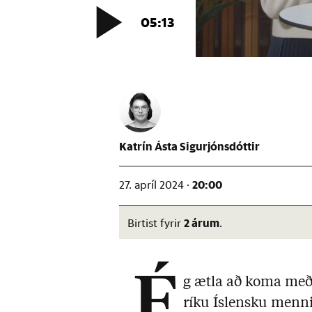
Katrín Ásta Sigurjónsdóttir
20:00
27. apríl 2024 ·
2 árum
Birtist fyrir
.
„É
g ætla að koma með
ríku Íslensku menni