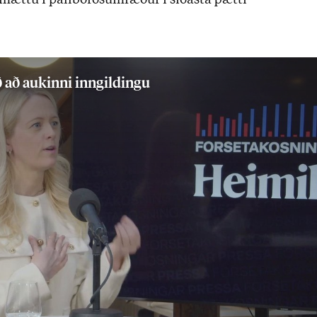
mættu í pall­borð­sum­ræð­ur í síð­asta þætti