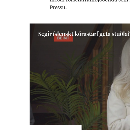
með­al for­setafram­bjóð­enda sem 
Pressu.