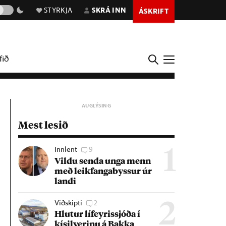
STYRKJA
SKRÁ INN
ÁSKRIFT
fið
Mest lesið
Innlent
9
1
Vildu senda unga menn
með leik­fanga­byss­ur úr
landi
Viðskipti
2
2
Hlut­ur líf­eyr­is­sjóða í
kís­il­ver­inu á Bakka