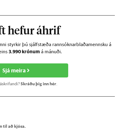
t hefur áhrif
inni styrkir þú sjálfstæða rannsóknarblaðamennsku á
3.990 krónum
ðeins
á mánuði.
Sjá meira
 áskrifandi?
Skráðu þig inn hér
.
 til að kjósa.