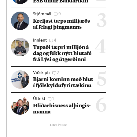
ESB und­ir Banda­rík­in
Stjórnmál
9
3
Krefjast tæps millj­arðs
af fé­lagi þing­manns
Innlent
4
4
Tap­aði tæpri millj­ón á
dag og fékk nýtt hluta­fé
frá Lýsi og út­gerð­inni
Viðskipti
2
5
Bjarni kom­inn með hlut
í fjöl­skyldu­fyr­ir­tæk­inu
Úttekt
1
6
Hlið­ar­bis­ness al­þing­is­
manna