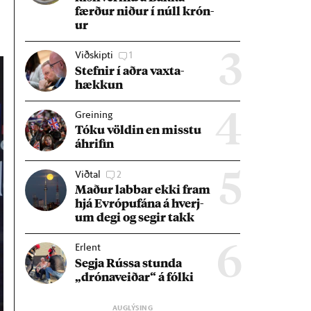
færð­ur nið­ur í núll krón­
ur
Viðskipti
1
3
Stefn­ir í aðra vaxta­
hækk­un
Greining
4
Tóku völd­in en misstu
áhrif­in
Viðtal
2
5
Mað­ur labb­ar ekki fram
hjá Evr­ópuf­ána á hverj­
um degi og seg­ir takk
Erlent
6
Segja Rússa stunda
„dróna­veið­ar“ á fólki