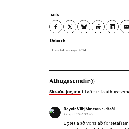
Deila
Efnisorð
For­seta­kosn­ing­ar 2024
Athugasemdir
(1)
Skráðu þig inn
til að skrifa athugasem
Reynir Vilhjálmsson
skrifaði
27. apríl 2024
22:20
Ég ætla að vona að forsetaframb