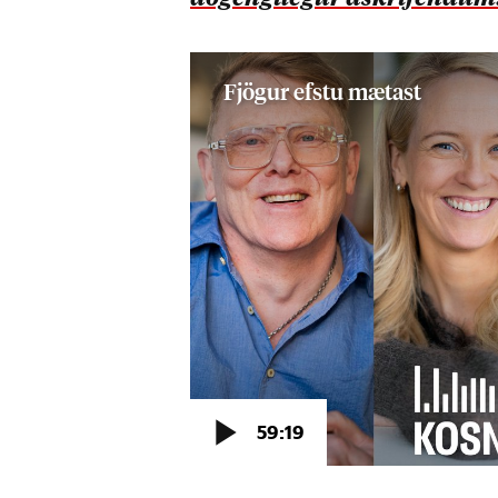
aðgengilegur áskrifendum