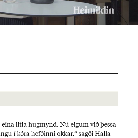
 eina litla hugmynd. Nú eigum við þessa
ngu í kóra hefðinni okkar.“ sagði Halla