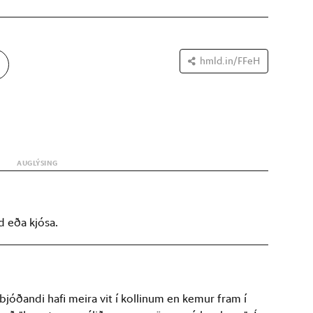
hmld.in/FFeH
d eða kjósa.
jóðandi hafi meira vit í kollinum en kemur fram í