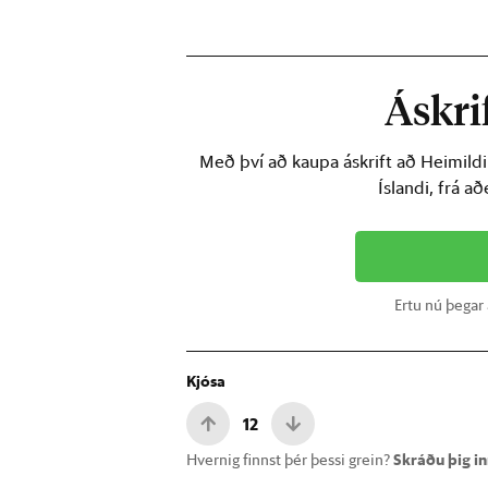
Áskrif
Með því að kaupa áskrift að Heimild
Íslandi, frá a
Ertu nú þegar
Kjósa
12
Hvernig finnst þér þessi grein?
Skráðu þig inn