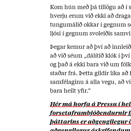
Kom hún með þá tillögu að í sta
hverju erum við ekki að draga 
tungumálið okkar í gegnum sö
ljósi í gegnum svoleiðis samv
Þegar kemur að því að innleið
að við séum
„
dálítið klók í þ
og það á ekki bara við um fó
staðar frá. Þetta gildir líka að 
samfélaginu á alla vegu, að v
bara heilt yfir.
“
Hér má horfa á Pressu í hei
forsetaframbjóðendurnir f
þáttarins er aðgengilegur ö