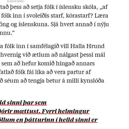
ð þess að setja fólk í íslensku skóla, „af
fólk inn í svoleiðis starf, kórastarf? Læra
ng og íslenskuna. Sjá hvert annað í nýju
innu.“
a fólk inn í samfélagið vill Halla Hrund
ví hvernig við ætlum að nálgast þessi mál
lk sem að hefur komið hingað annars
fatlað fólk fái líka að vera partur af
ið séum að tengja betur á milli kynslóða
ld sinni þar sem
jórir mættust. Fyrri helmingur
llum en þátturinn í heild sinni er