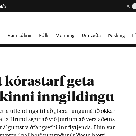
M/S
r
Rannsóknir
Fólk
Menning
Umræða
Þekking
Lí
t kórastarf geta
ukinni inngildingu
etja út­lend­inga til að „læra tungu­mál­ið okk­ar
alla Hrund seg­ir að við þurf­um að vera að­eins
nálg­umst við­fangs­efni inn­flytj­enda. Hún var