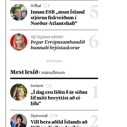
Viðtal
8
5
Inn­an ESB „mun Ís­land
stjórna fisk­veið­um í
Norð­ur-Atlants­hafi“
6
Sif Sigmarsdóttir
Þeg­ar Evr­ópu­sam­band­ið
bann­aði brjósta­skor­ur
Mest lesið
í mánuðinum
Innlent
2
1
„Í dag eru lið­in 5 ár síð­an
líf mitt breytt­ist að ei­
lífu“
Stjórnmál
14
2
Vill bera að­ild Ís­lands að