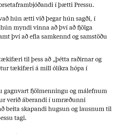
orsetaframbjóðandi í þætti Pressu.
að hún ætti við þegar hún sagði, í
hún myndi vinna að því að fjölga
samt því að efla samkennd og samstöðu
tækifæri til þess að „þétta raðirnar og
tur tækifæri á mill ólíkra hópa í
inu gagnvart fjölmenningu og málefnum
efur verið áberandi í umræðunni
 að beita skapandi hugsun og lausnum til
essu tagi.