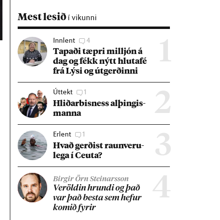
Mest lesið
í vikunni
Innlent
4
1
Tap­aði tæpri millj­ón á
dag og fékk nýtt hluta­fé
frá Lýsi og út­gerð­inni
Úttekt
1
2
Hlið­ar­bis­ness al­þing­is­
manna
Erlent
1
3
Hvað gerð­ist raun­veru­
lega í Ceuta?
4
Birgir Örn Steinarsson
Ver­öld­in hrundi og það
var það besta sem hef­ur
kom­ið fyr­ir