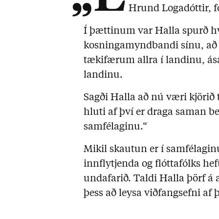
Hrund Logadóttir, f
Í þættinum var Halla spurð hv
kosningamyndbandi sínu, að 
tækifærum allra í landinu, á
landinu.
Sagði Halla að nú væri kjörið 
hluti af því er draga saman be
samfélaginu.“
Mikil skautun er í samfélag
innflytjenda og flóttafólks h
undafarið. Taldi Halla þörf á
þess að leysa viðfangsefni af þ