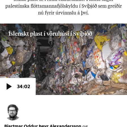
palestínska flótta­manna­fjöl­skyldu í Sví­þjóð sem greið­ir
nú fyr­ir úr­vinnslu á því.
Bjartmar Oddur Þeyr Alexandersson