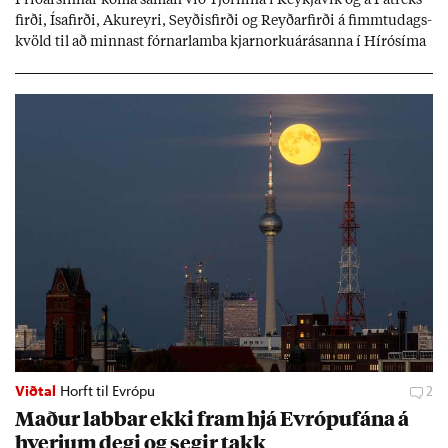
firði, Ísa­firði, Ak­ur­eyri, Seyð­is­firði og Reyð­ar­firði á fimmtu­dags­
kvöld til að minn­ast fórn­ar­lamba kjarn­orku­árás­anna í Hírósíma
og Naga­sakí.
Viðtal
Horft til Evrópu
2
Mað­ur labb­ar ekki fram hjá Evr­ópuf­ána á
hverj­um degi og seg­ir takk