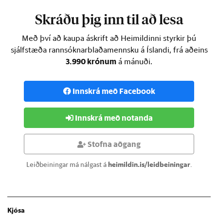
Skráðu þig inn til að lesa
Með því að kaupa áskrift að Heimildinni styrkir þú
sjálfstæða rannsóknarblaðamennsku á Íslandi, frá aðeins
3.990 krónum
á mánuði.
Innskrá með Facebook
Innskrá með notanda
Stofna aðgang
Leiðbeiningar má nálgast á
heimildin.is/leidbeiningar
.
Kjósa