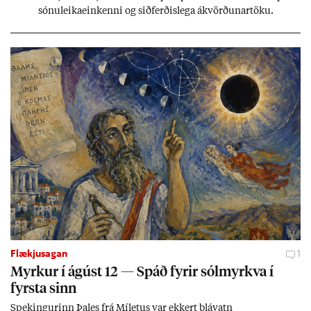
sónu­leika­ein­kenni og sið­ferð­is­lega ákvörð­un­ar­töku.
Flækjusagan
1
Myrk­ur í ág­úst 12 — Spáð fyr­ir sól­myrkva í
fyrsta sinn
Spek­ing­ur­inn Þa­les frá Míletus var ekk­ert blá­vatn