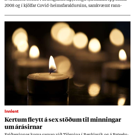
2008 og í kjöl­far Covid-heims­far­ald­urs­ins, sam­kvæmt rann­
sókn­ar­rit­gerð Seðla­bank­ans. Vext­ir hafa al­mennt ver­ið of lág­ir.
Tíð áföll og óvissa tor­velda hag­stjórn á Ís­landi.
Innlent
Kert­um fleytt á sex stöð­um til minn­ing­ar
um árás­irn­ar
Frið­arsinn­ar koma sam­an við Tjörn­ina í Reykja­vík og á Pat­reks­