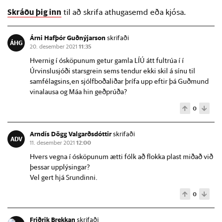
Skráðu þig inn
til að skrifa athugasemd eða kjósa.
Árni Hafþór Guðnýjarson
skrifaði
ÁHG
20. desember 2021
11:35
Hvernig í ósköpunum getur gamla LÍÚ átt fultrúa í í
Úrvinslusjóði starsgrein sems tendur ekki skil á sínu til
samfélagsins,en sjólfboðaliðar þrífa upp eftir þá Guðmund
vinalausa og Máa hin geðprúða?
0
Arndís Dögg Valgarðsdóttir
skrifaði
ADV
11. desember 2021
12:00
Hvers vegna í ósköpunum ætti fólk að flokka plast miðað við
þessar upplýsingar?
Vel gert hjá Srundinni.
0
Friðrik Brekkan
skrifaði