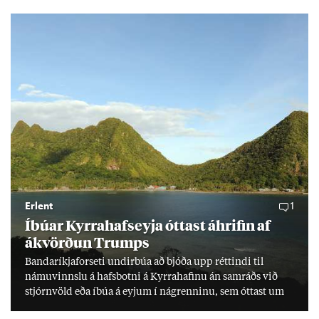
lækka um þriðj­ung.
Erlent
1
Íbú­ar Kyrra­hafs­eyja ótt­ast áhrif­in af
ákvörð­un Trumps
Banda­ríkja­for­seti und­ir­búa að bjóða upp rétt­indi til
námu­vinnslu á hafs­botni á Kyrra­haf­inu án sam­ráðs við
stjórn­völd eða íbúa á eyj­um í ná­grenn­inu, sem ótt­ast um
lífs­við­ur­væri sitt og um­hverfi.