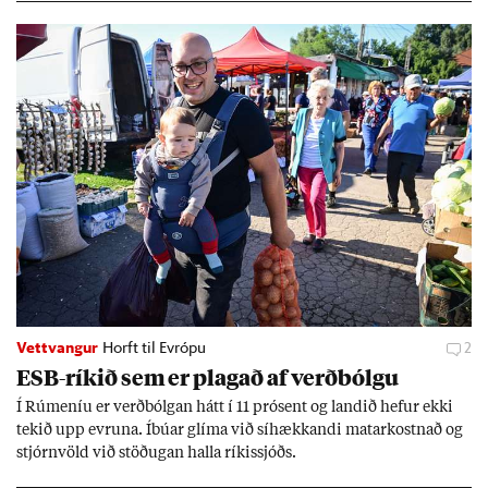
Vettvangur
Horft til Evrópu
2
ESB-rík­ið sem er plag­að af verð­bólgu
Í Rúm­en­íu er verð­bólg­an hátt í 11 pró­sent og land­ið hef­ur ekki
tek­ið upp evr­una. Íbú­ar glíma við sí­hækk­andi mat­ar­kostn­að og
stjórn­völd við stöð­ug­an halla rík­is­sjóðs.