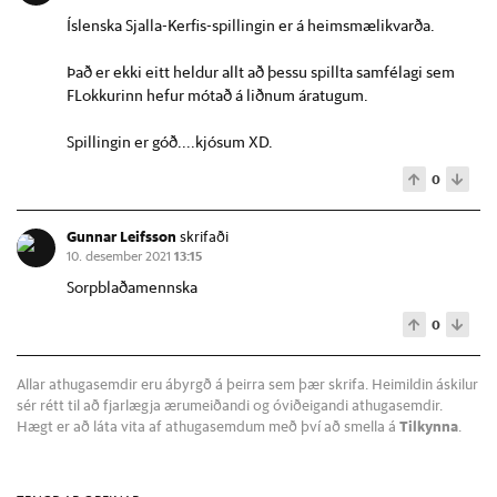
Íslenska Sjalla-Kerfis-spillingin er á heimsmælikvarða.
Það er ekki eitt heldur allt að þessu spillta samfélagi sem
FLokkurinn hefur mótað á liðnum áratugum.
Spillingin er góð....kjósum XD.
0
Gunnar Leifsson
skrifaði
10. desember 2021
13:15
Sorpblaðamennska
0
Allar athugasemdir eru ábyrgð á þeirra sem þær skrifa. Heimildin áskilur
sér rétt til að fjarlægja ærumeiðandi og óviðeigandi athugasemdir.
Hægt er að láta vita af athugasemdum með því að smella á
Tilkynna
.