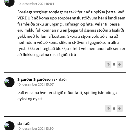
10. desember 2021
16:04
Sorglegt sorglegt sorglegt og takk fyrir að upplýsa þetta. Það
VERÐUR að koma upp sorpbrennslustöðvum hér á landi sem
framleiða orku úr úrgangi, rafmagn og hita. Vélar til þessa
eru miklu fullkomnari nú en þegar til dæmis stöðin á Ísafirði
gekk með fullum afköstum. Skora á stjórnvöld að vina að
heilindum við að koma slíkum st-ðvum í gagnið sem allra
fyrst. Ekki er hægt að blekkja sífellt vel meinandi fólk sem er
að flokka og safna rusli í góðri trú.
0
Sigurður Sigurðsson
skrifaði
10. desember 2021
15:07
Það er sama hver er stigið niður fæti, spilling íslendinga
eykst og eykst.
0
skrifaði
10. desember 2021
13:30