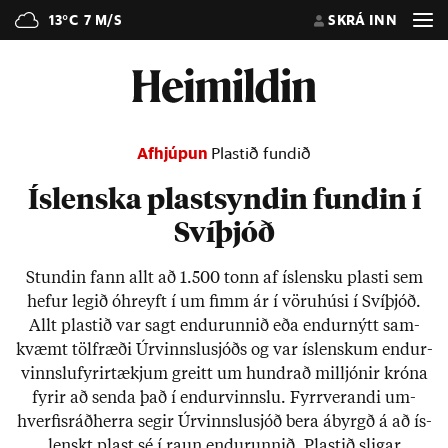
13°C
7 M/S
SKRÁ INN
Afhjúpun
Plastið fundið
Íslenska plastsyndin fundin í
Svíþjóð
Stund­in fann allt að 1.500 tonn af ís­lensku plasti sem
hef­ur leg­ið óhreyft í um fimm ár í vöru­húsi í Sví­þjóð.
Allt plast­ið var sagt end­urunn­ið eða end­ur­nýtt sam­
kvæmt töl­fræði Úr­vinnslu­sjóðs og var ís­lensk­um end­ur­
vinnslu­fyr­ir­tækj­um greitt um hundrað millj­ón­ir króna
fyr­ir að senda það í end­ur­vinnslu. Fyrr­ver­andi um­
hverf­is­ráð­herra seg­ir Úr­vinnslu­sjóð bera ábyrgð á að ís­
lenskt plast sé í raun end­urunn­ið. Plast­ið slig­ar