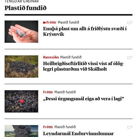
TENGDAR GREINAR
Plastið fundið
Fréttir
Plastið fundið
1
Enn­þá plast um allt á frið­lýstu svæði í
Krýsu­vík
Rannsókn
Plastið fundið
1
Heil­brigðis­eft­ir­lit­ið vissi víst af ólög­
legri plast­urð­un við Skál­holt
Fréttir
Plastið fundið
„Þessi úr­gangs­mál eiga að vera í lagi”
Fréttir
Plastið fundið
1
Leynd­ar­mál End­ur­vinnsl­unn­ar