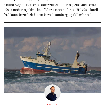
Kri­stof Magnús­son er þekkt­ur rit­höf­und­ur og leik­skáld sem á
þýska móð­ur og ís­lensk­an föð­ur. Hann hef­ur bú­ið í Þýskalandi
frá blautu barns­beini, sem barn í Ham­borg og full­orð­inn í
Berlín, en er vel kunn­ug­ur á Ís­landi og tal­ar ís­lensku. Hvernig
ætli hann upp­lifi að búa í landi inn­an Evr­ópu­sam­bands­ins?