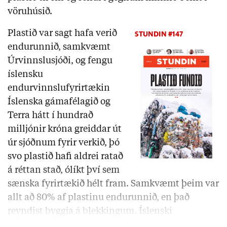
vöruhúsið.
Plastið var sagt hafa verið
STUNDIN #147
endurunnið, samkvæmt
Úrvinnslusjóði, og fengu
íslensku
endurvinnslufyrirtækin
Íslenska gámafélagið og
Terra hátt í hundrað
milljónir króna greiddar út
úr sjóðnum fyrir verkið, þó
svo plastið hafi aldrei ratað
á réttan stað, ólíkt því sem
sænska fyrirtækið hélt fram. Samkvæmt þeim var
allt að 80% af plastinu endurunnið, en það
reyndist byggja á blekkingum. Íslenski
plasthaugurinn …