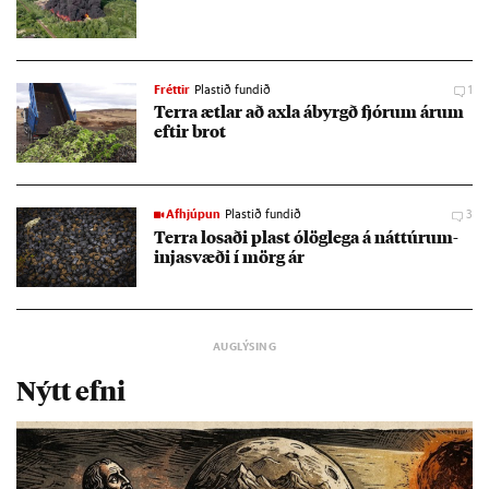
Fréttir
Plastið fundið
1
Terra ætl­ar að axla ábyrgð fjór­um ár­um
eft­ir brot
Afhjúpun
Plastið fundið
3
Terra los­aði plast ólög­lega á nátt­úru­m­
inja­svæði í mörg ár
Nýtt efni