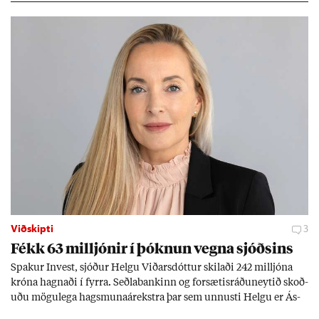
Viðskipti
3
Fékk 63 millj­ón­ir í þókn­un vegna sjóðs­ins
Spak­ur In­vest, sjóð­ur Helgu Við­ars­dótt­ur skil­aði 242 millj­óna
króna hagn­aði í fyrra. Seðla­bank­inn og for­sæt­is­ráðu­neyt­ið skoð­
uðu mögu­lega hags­muna­árekstra þar sem unnusti Helgu er Ás­
geir Jóns­son seðla­banka­stjóri.