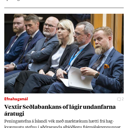
Efnahagsmál
2
Vext­ir Seðla­bank­ans of lág­ir und­an­farna
ára­tugi
Pen­inga­stefna á Ís­landi vék með mark­tæk­um hætti frá hag­
kvæm­ustu stefnu í að­drag­anda al­þjóð­legu fjár­málakrepp­unn­ar