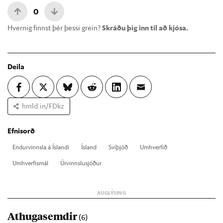
0
Hvernig finnst þér þessi grein?
Skráðu þig inn til að kjósa.
Deila
hmld.in/FDkz
Efnisorð
End­ur­vinnsla á Ís­landi
Ís­land
Sví­þjóð
Um­hverf­ið
Um­hverf­is­mál
Úr­vinnslu­sjóð­ur
Athugasemdir
(6)