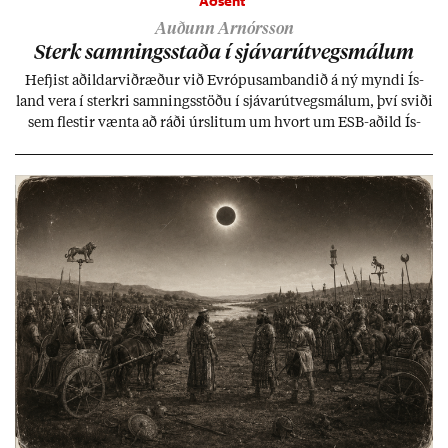
Aðsent
Auðunn Arnórsson
Sterk samn­ings­staða í sjáv­ar­út­vegs­mál­um
Hefj­ist að­ild­ar­við­ræð­ur við Evr­ópu­sam­band­ið á ný myndi Ís­
land vera í sterkri samn­ings­stöðu í sjáv­ar­út­vegs­mál­um, því sviði
sem flest­ir vænta að ráði úr­slit­um um hvort um ESB-að­ild Ís­
lands geti sam­ist. Hvað land­bún­að­ar­mál snert­ir myndi stuðn­
ing­ur við bænd­ur og dreif­býli breyt­ast mik­ið frá nú­ver­andi
kerfi, en sveigj­an­leiki til lausna er um­tals­verð­ur.