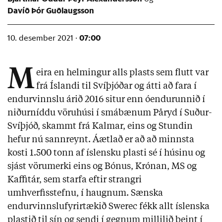
Davíð Þór Guðlaugsson
07:00
10. desember 2021 ·
M
eira en helmingur alls plasts sem flutt var
frá Íslandi til Svíþjóðar og átti að fara í
endurvinnslu árið 2016 situr enn óendurunnið í
niðurníddu vöruhúsi í smábænum Påryd í Suður-
Svíþjóð, skammt frá Kalmar, eins og Stundin
hefur nú sannreynt. Áætlað er að að minnsta
kosti 1.500 tonn af íslensku plasti sé í húsinu og
sjást vörumerki eins og Bónus, Krónan, MS og
Kaffitár, sem starfa eftir strangri
umhverfisstefnu, í haugnum. Sænska
endurvinnslufyrirtækið Swerec fékk allt íslenska
plastið til sín og sendi í gegnum millilið beint í