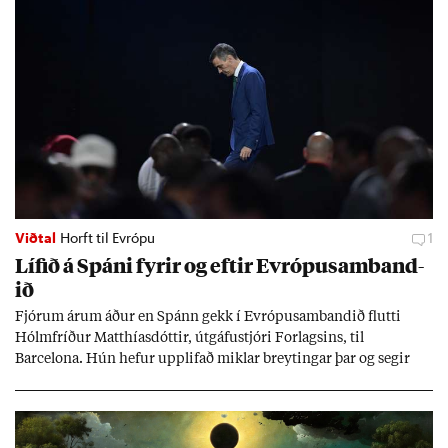
Viðtal
Horft til Evrópu
1
Líf­ið á Spáni fyr­ir og eft­ir Evr­ópu­sam­band­
ið
Fjór­um ár­um áð­ur en Spánn gekk í Evr­ópu­sam­band­ið flutti
Hólm­fríð­ur Matth­ías­dótt­ir, út­gáfu­stjóri For­lags­ins, til
Barcelona. Hún hef­ur upp­lif­að mikl­ar breyt­ing­ar þar og seg­ir
Evr­ópu­sam­band­ið hafa dælt styrkj­um til Spán­ar og það til ým­
issa mála, eins og til end­ur­bóta á sam­göng­um og land­bún­aði
jafnt sem styrkj­um til menn­ing­ar­mála. Þá hafi katalónsk­an hlot­
ið með­byr.