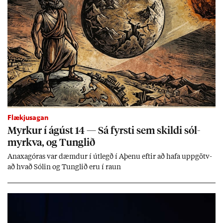
Flækjusagan
Myrk­ur í ág­úst 14 — Sá fyrsti sem skildi sól­
myrkva, og Tungl­ið
An­axagór­as var dæmd­ur í út­legð í Aþenu eft­ir að hafa upp­götv­
að hvað Sól­in og Tungl­ið eru í raun