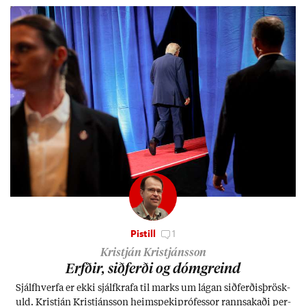
Pistill
1
Kristján Kristjánsson
Erfð­ir, sið­ferði og dómgreind
Sjálf­hverfa er ekki sjálf­krafa til marks um lág­an sið­ferð­is­þrösk­
uld. Kristján Kristjáns­son heim­speki­pró­fess­or rann­sak­aði per­