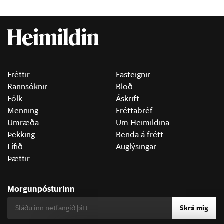
Fréttir
Fasteignir
Rannsóknir
Blöð
Fólk
Áskrift
Menning
Fréttabréf
Umræða
Um Heimildina
Þekking
Benda á frétt
Lífið
Auglýsingar
Þættir
Morgunpósturinn
Skrá mig