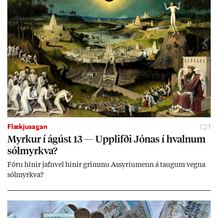
Flækjusagan
1
Myrk­ur í ág­úst 13 — Upp­lifði Jón­as í hvaln­um
sól­myrkva?
Fóru hinir jafn­vel hinir grimmu Ass­yríu­menn á taug­um vegna
sól­myrkva?