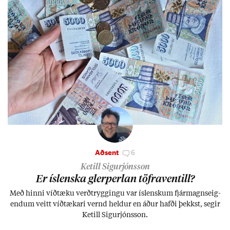
Aðsent
6
Ketill Sigurjónsson
Er ís­lenska glerperl­an töfra­ventill?
Með hinni víð­tæku verð­trygg­ingu var ís­lensk­um fjár­magns­eig­
end­um veitt víð­tæk­ari vernd held­ur en áð­ur hafði þekkst, seg­ir
Ketill Sig­ur­jóns­son.