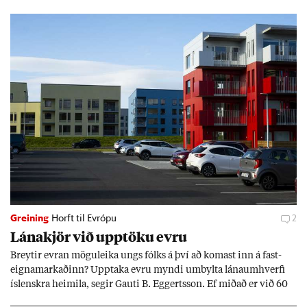
Greining
Horft til Evrópu
2
Lána­kjör við upp­töku evru
Breyt­ir evr­an mögu­leika ungs fólks á því að kom­ast inn á fast­
eigna­mark­að­inn? Upp­taka evru myndi um­bylta lánaum­hverfi
ís­lenskra heim­ila, seg­ir Gauti B. Eggerts­son. Ef mið­að er við 60
millj­óna króna lán til 25 ára myndi mán­að­ar­leg greiðslu­byrði