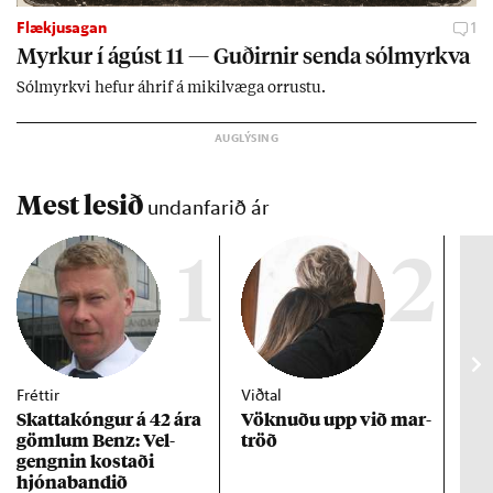
Flækjusagan
1
Myrk­ur í ág­úst 11 — Guð­irn­ir senda sól­myrkva
Sól­myrkvi hef­ur áhrif á mik­il­væga orr­ustu.
Mest lesið
undanfarið ár
1
2
Fréttir
Viðtal
Inn
Skattakóng­ur á 42 ára
Vökn­uðu upp við mar­
RÚV
göml­um Benz: Vel­
tröð
Mar
gengn­in kostaði
un
hjóna­band­ið