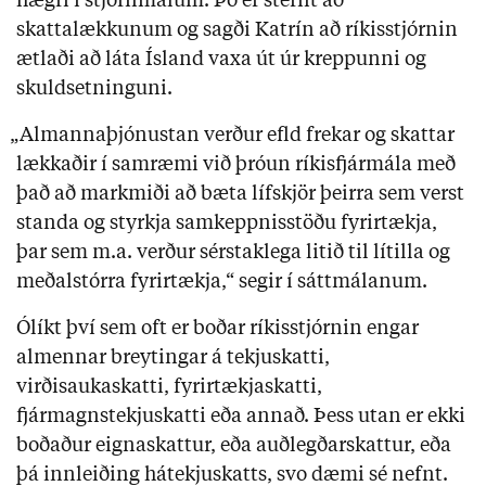
hægri í stjórnmálum. Þó er stefnt að
skattalækkunum og sagði Katrín að ríkisstjórnin
ætlaði að láta Ísland vaxa út úr kreppunni og
skuldsetninguni.
„Almannaþjónustan verður efld frekar og skattar
lækkaðir í samræmi við þróun ríkisfjármála með
það að markmiði að bæta lífskjör þeirra sem verst
standa og styrkja samkeppnisstöðu fyrirtækja,
þar sem m.a. verður sérstaklega litið til lítilla og
meðalstórra fyrirtækja,“ segir í sáttmálanum.
Ólíkt því sem oft er boðar ríkisstjórnin engar
almennar breytingar á tekjuskatti,
virðisaukaskatti, fyrirtækjaskatti,
fjármagnstekjuskatti eða annað. Þess utan er ekki
boðaður eignaskattur, eða auðlegðarskattur, eða
þá innleiðing hátekjuskatts, svo dæmi sé nefnt.