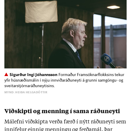
Sigurður Ingi Jóhannsson
Formaður Framsóknarflokksins tekur
yfir húsnæðismálin í nýju innviðaráðuneyti á grunni samgöngu- og
sveitarstjórnaráðuneytisins.
MYND: HEIÐA HELGADÓTTIR
Viðskipti og menning í sama ráðuneyti
Málefni viðskipta verða færð í nýtt ráðuneyti sem
innifelur einnig menningu og ferðamál. Þar