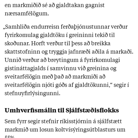
en markmiðið sé að gjaldtakan gagnist
nærsamfélögum.
„Samhliða endurreisn ferðaþjónustunnar verður
fyrirkomulag gjaldtöku í greininni tekið til
skoðunar. Horft verður til þess að breikka
skattstofninn og tryggja jafnræði aðila á markaði.
Unnið verður að breytingum á fyrirkomulagi
gistináttagjalds í samvinnu við greinina og
sveitarfélögin með það að markmiði að
sveitarfélögin njóti góðs af gjaldtökunni,“ segir í
stefnuyfirlýsingunni.
Umhverfismálin til Sjálfstæðisflokks
Sem fyrr segir stefnir ríkisstjórnin á sjálfstætt
markmið um losun koltvísýringsútblasturs um