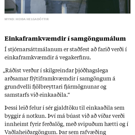
MYND: HEIÐA HELGADÓTTIR
Einkaframkvæmdir í samgöngumálum
Í stjórnarsáttmálanum er staðfest að farið verði í
einkaframkvæmdir á vegakerfinu.
„Ráðist verður í skilgreindar þjóðhagslega
arðsamar flýtiframkvæmdir í samgöngum á
grundvelli fjölbreyttari fjármögnunar og
samstarfs við einkaaðila.“
Þessi leið felur í sér gjaldtöku til einkaaðila sem
byggir á notkun. Því má búast við að víðar verði
innheimt fyrir ferðalög, með svipuðum hætti og í
Vaðlaheiðargöngum. Þar sem rafvæðing