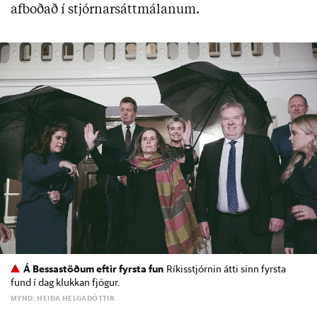
afboðað í stjórnarsáttmálanum.
Á Bessastöðum eftir fyrsta fun
Ríkisstjórnin átti sinn fyrsta
fund í dag klukkan fjögur.
MYND: HEIÐA HELGADÓTTIR