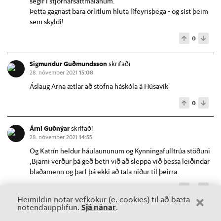
segir í stjórnarsáttmálanum.
Þetta gagnast bara örlitlum hluta lífeyrisþega - og síst þeim
sem skyldi!
0
Sigmundur Guðmundsson
skrifaði
28. nóvember 2021
15:08
Áslaug Arna ætlar að stofna háskóla á Húsavík
0
Árni Guðnýar
skrifaði
28. nóvember 2021
14:55
Og Katrín heldur háulaununum og Kynningafulltrúa stöðuni
,Bjarni verður þá geð betri við að sleppa við þessa leiðindar
blaðamenn og þarf þá ekki að tala niður til þeirra.
0
Heimildin notar vefkökur (e. cookies) til að bæta
Sjá nánar
notendaupplifun.
.
Allar athugasemdir eru ábyrgð á þeirra sem þær skrifa. Heimildin áskilur