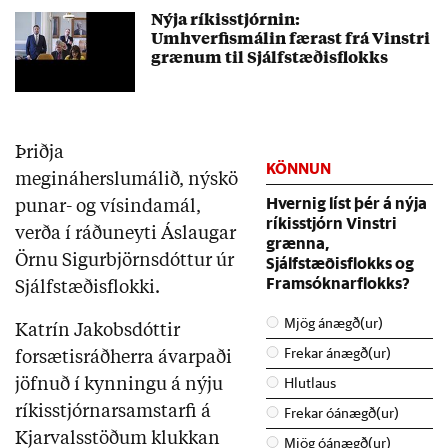
Nýja ríkisstjórnin:
Umhverfismálin færast frá Vinstri
grænum til Sjálfstæðisflokks
Þriðja
megináherslumálið, nýskö
Hvernig líst þér á nýja
punar- og vísindamál,
ríkisstjórn Vinstri
verða í ráðuneyti Áslaugar
grænna,
Sjálfstæðisflokks og
Örnu Sigurbjörnsdóttur úr
Framsóknarflokks?
Sjálfstæðisflokki.
Mjög ánægð(ur)
Katrín Jakobsdóttir
Frekar ánægð(ur)
forsætisráðherra ávarpaði
Hlutlaus
jöfnuð í kynningu á nýju
ríkisstjórnarsamstarfi á
Frekar óánægð(ur)
Kjarvalsstöðum klukkan
Mjög óánægð(ur)