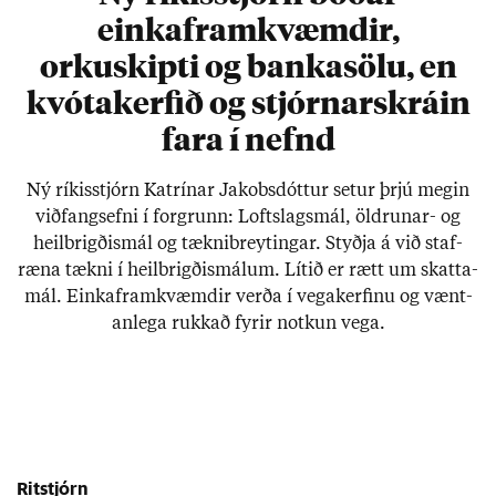
einkaframkvæmdir,
orkuskipti og bankasölu, en
kvótakerfið og stjórnarskráin
fara í nefnd
Ný rík­is­stjórn Katrín­ar Jak­obs­dótt­ur set­ur þrjú meg­in
við­fangs­efni í for­grunn: Lofts­lags­mál, öldrun­ar- og
heil­brigð­is­mál og tækni­breyt­ing­ar. Styðja á við sta­f­
ræna tækni í heil­brigð­is­mál­um. Lít­ið er rætt um skatta­
mál. Einkafram­kvæmd­ir verða í vega­kerf­inu og vænt­
an­lega rukk­að fyr­ir notk­un vega.
Ritstjórn