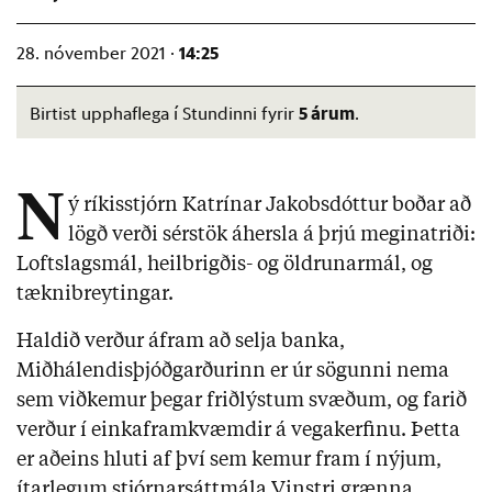
14:25
28. nóvember 2021 ·
5 árum
Birtist upphaflega í Stundinni fyrir
.
N
ý ríkisstjórn Katrínar Jakobsdóttur boðar að
lögð verði sérstök áhersla á þrjú meginatriði:
Loftslagsmál, heilbrigðis- og öldrunarmál, og
tæknibreytingar.
Haldið verður áfram að selja banka,
Miðhálendisþjóðgarðurinn er úr sögunni nema
sem viðkemur þegar friðlýstum svæðum, og farið
verður í einkaframkvæmdir á vegakerfinu. Þetta
er aðeins hluti af því sem kemur fram í nýjum,
ítarlegum stjórnarsáttmála Vinstri grænna,