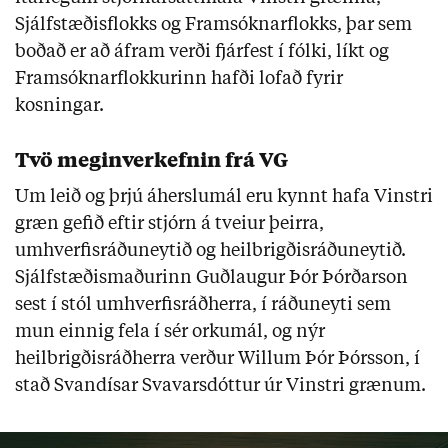
Sjálfstæðisflokks og Framsóknarflokks, þar sem
boðað er að áfram verði fjárfest í fólki, líkt og
Framsóknarflokkurinn hafði lofað fyrir
kosningar.
Tvö meginverkefnin frá VG
Um leið og þrjú áherslumál eru kynnt hafa Vinstri
græn gefið eftir stjórn á tveiur þeirra,
umhverfisráðuneytið og heilbrigðisráðuneytið.
Sjálfstæðismaðurinn Guðlaugur Þór Þórðarson
sest í stól umhverfisráðherra, í ráðuneyti sem
mun einnig fela í sér orkumál, og nýr
heilbrigðisráðherra verður Willum Þór Þórsson, í
stað Svandísar Svavarsdóttur úr Vinstri grænum.