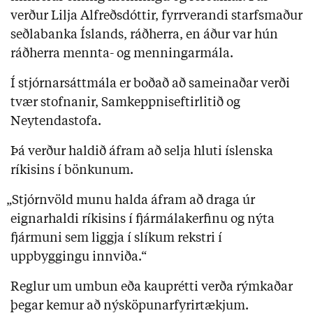
verður Lilja Alfreðsdóttir, fyrrverandi starfsmaður
seðlabanka Íslands, ráðherra, en áður var hún
ráðherra mennta- og menningarmála.
Í stjórnarsáttmála er boðað að sameinaðar verði
tvær stofnanir, Samkeppniseftirlitið og
Neytendastofa.
Þá verður haldið áfram að selja hluti íslenska
ríkisins í bönkunum.
„Stjórnvöld munu halda áfram að draga úr
eignarhaldi ríkisins í fjármálakerfinu og nýta
fjármuni sem liggja í slíkum rekstri í
uppbyggingu innviða.“
Reglur um umbun eða kauprétti verða rýmkaðar
þegar kemur að nýsköpunarfyrirtækjum.