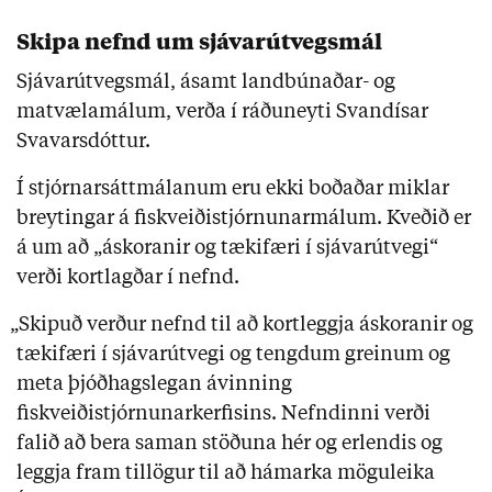
Skipa nefnd um sjávarútvegsmál
Sjávarútvegsmál, ásamt landbúnaðar- og
matvælamálum, verða í ráðuneyti Svandísar
Svavarsdóttur.
Í stjórnarsáttmálanum eru ekki boðaðar miklar
breytingar á fiskveiðistjórnunarmálum. Kveðið er
á um að „áskoranir og tækifæri í sjávarútvegi“
verði kortlagðar í nefnd.
„Skipuð verður nefnd til að kortleggja áskoranir og
tækifæri í sjávarútvegi og tengdum greinum og
meta þjóðhagslegan ávinning
fiskveiðistjórnunarkerfisins. Nefndinni verði
falið að bera saman stöðuna hér og erlendis og
leggja fram tillögur til að hámarka möguleika