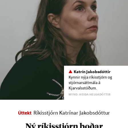
Katrín Jakobsdóttir
Kynnir nýja ríkisstjórn og
stjórnarsáttmála á
Kjarvalsstöðum.
MYND: HEIÐA HELGADÓTTIR
Ríkisstjórn Katrínar Jakobsdóttur
Úttekt
Ný ríkisstjórn boðar