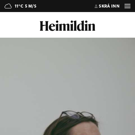
11°C
5 M/S
SKRÁ INN