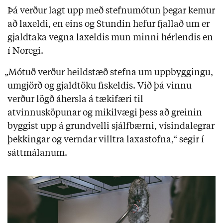
Þá verður lagt upp með stefnumótun þegar kemur
að laxeldi, en eins og Stundin hefur fjallað um er
gjaldtaka vegna laxeldis mun minni hérlendis en
í Noregi.
„Mótuð verður heildstæð stefna um uppbyggingu,
umgjörð og gjaldtöku fiskeldis. Við þá vinnu
verður lögð áhersla á tækifæri til
atvinnusköpunar og mikilvægi þess að greinin
byggist upp á grundvelli sjálfbærni, vísindalegrar
þekkingar og verndar villtra laxastofna,“ segir í
sáttmálanum.