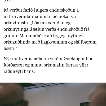
55%.
Þá verður farið í algera endurskoðun á
náttúrverndarmálum til að liðka fyrir
orkuvinnslu. „Lög um verndar- og
orkunýtingaráætlun verða endurskoðuð frá
grunni. Markmiðið er að tryggja nýtingu
orkuauðlinda með hagkvæmum og sjálfbærum
hætti.“
Nýr umhverfisráðherra verður Guðlaugur Þór
Þórðarson og munu orkumálin færast yfir í
ráðuneyti hans.