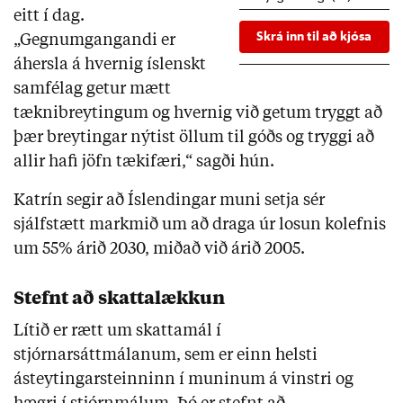
eitt í dag.
Skrá inn til að kjósa
„Gegnumgangandi er
áhersla á hvernig íslenskt
samfélag getur mætt
tæknibreytingum og hvernig við getum tryggt að
þær breytingar nýtist öllum til góðs og tryggi að
allir hafi jöfn tækifæri,“ sagði hún.
Katrín segir að Íslendingar muni setja sér
sjálfstætt markmið um að draga úr losun kolefnis
um 55% árið 2030, miðað við árið 2005.
Stefnt að skattalækkun
Lítið er rætt um skattamál í
stjórnarsáttmálanum, sem er einn helsti
ásteytingarsteinninn í muninum á vinstri og