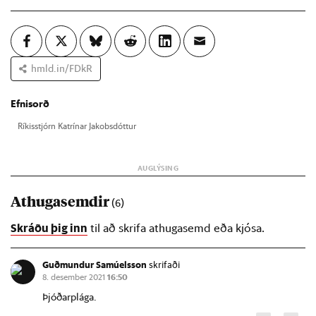
hmld.in/FDkR
Efnisorð
Rík­is­stjórn Katrín­ar Jak­obs­dótt­ur
Athugasemdir
(6)
Skráðu þig inn
til að skrifa athugasemd eða kjósa.
Guðmundur Samúelsson
skrifaði
8. desember 2021
16:50
Þjóðarplága.