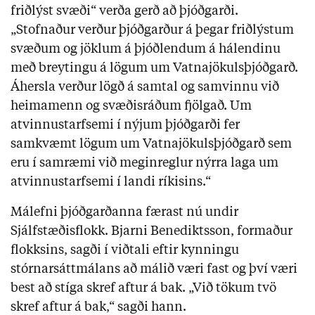
friðlýst svæði“ verða gerð að þjóðgarði.
„Stofnaður verður þjóðgarður á þegar friðlýstum
svæðum og jöklum á þjóðlendum á hálendinu
með breytingu á lögum um Vatnajökulsþjóðgarð.
Áhersla verður lögð á samtal og samvinnu við
heimamenn og svæðisráðum fjölgað. Um
atvinnustarfsemi í nýjum þjóðgarði fer
samkvæmt lögum um Vatnajökulsþjóðgarð sem
eru í samræmi við meginreglur nýrra laga um
atvinnustarfsemi í landi ríkisins.“
Málefni þjóðgarðanna færast nú undir
Sjálfstæðisflokk. Bjarni Benediktsson, formaður
flokksins, sagði í viðtali eftir kynningu
stórnarsáttmálans að málið væri fast og því væri
best að stíga skref aftur á bak. „Við tökum tvö
skref aftur á bak,“ sagði hann.