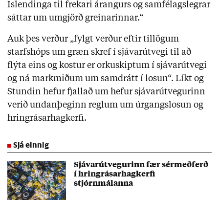
Íslendinga til frekari árangurs og samfélagslegrar
sáttar um umgjörð greinarinnar.“
Auk þes verður „fylgt verður eftir tillögum
starfshóps um græn skref í sjávarútvegi til að
flýta eins og kostur er orkuskiptum í sjávarútvegi
og ná markmiðum um samdrátt í losun“. Líkt og
Stundin hefur fjallað um hefur sjávarútvegurinn
verið undanþeginn reglum um úrgangslosun og
hringrásarhagkerfi.
Sjá einnig
Sjávarútvegurinn fær sérmeðferð
í hringrásarhagkerfi
stjórnmálanna