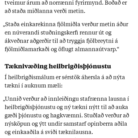
tveimur árum að norrænni fyrirmynd. Boðað er
að staða miðlanna verði metin.
„Staða einkarekinna fjölmiðla verður metin áður
en núverandi stuðningskerfi rennur út og
ákveðnar aðgerðir til að tryggja fjölbreytni á
fjölmiðlamarkaði og öflugt almannaútvarp.“
Tæknivæðing heilbrigðisþjónustu
Í heilbrigðismálum er sérstök áhersla á að nýta
tækni í auknum mæli:
„Unnið verður að innleiðingu stafrænna lausna í
heilbrigðisþjónustu og ný tækni nýtt til að auka
gæði þjónustu og hagkvæmni. Stuðlað verður að
nýsköpun og ýtt undir samstarf opinberra aðila
og einkaaðila á sviði tæknilausna.