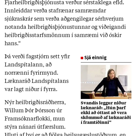
Fjarheilbrigðisþjónusta verður sérstaklega efld.
Innleiddar verða stafrænar samræmdar
sjúkraskrár sem verða aðgengilegar sérhverjum
notanda heilbrigðisþjónustunnar og viðeigandi
heilbrigðisstarfsmönnum í samræmi við óskir
hans.“
Þá verði fagstjórn sett yfir
Sjá einnig
Landspítalann, að
norrænni fyrirmynd.
Læknaráð Landspítalans
var lagt niður í fyrra.
Nýr heilbrigðisráðherra,
Svandís leggur niður
læknaráð: „Hún þarf
Willum Þór Þórsson úr
ekki að óttast að vera
skömmuð af læknaráði
Framsóknarflokki, mun
í framtíðinni“
stýra nánari útfærslum.
Hluti af því er að fjölga heilsugæslustöðvum, en