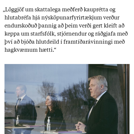
„Löggjöf um skattalega meðferð kauprétta og
hlutabréfa hjá nýsköpunarfyrirtækjum verður
endurskoðuð þannig að þeim verði gert kleift að
keppa um starfsfólk, stjórnendur og ráðgjafa með
því að bjóða hlutdeild í framtíðarávinningi með
hagkvæmum hætti.“