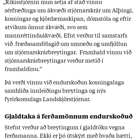
„Ríkisstjórnin mun setja af stað vinnu
sérfræðinga um ákvæði stjórnarskrár um Alþingi,
kosningar og kjördæmaskipan, dómstóla og eftir
atvikum önnur ákvæði, svo sem
mannréttindaákvæði. Efnt verður til samstarfs
við fræðasamfélagið um umræðu og umfjöllun
um stjórnarskrárbreytingar. Framhald vinnu við
stjórnarskrárbreytingar verður metið í
framhaldinu.“
Þá verði vinnu við endurskoðun kosningalaga
samhliða innleiðingu breytinga og nýs
fyrirkomulags Landskjörstjórnar.
Gjaldtaka á ferðamönnum endurskoðuð
Stefnt verður að breytingum í gjaldtöku vegna
ferðamanna. Ekki er þó útskýrt með hvaða hætti,