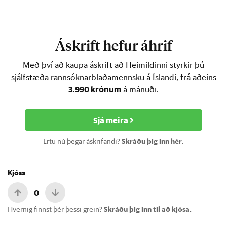
Áskrift hefur áhrif
Með því að kaupa áskrift að Heimildinni styrkir þú
sjálfstæða rannsóknarblaðamennsku á Íslandi, frá aðeins
3.990 krónum
á mánuði.
Sjá meira
Ertu nú þegar áskrifandi?
Skráðu þig inn hér
.
Kjósa
0
Hvernig finnst þér þessi grein?
Skráðu þig inn til að kjósa.