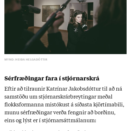
MYND: HEIÐA HELGADÓTTIR
Sérfræðingar fara í stjórnarskrá
Eftir að tilraunir Katrínar Jakobsdóttur til að ná
samstöðu um stjórnarskrárbreytingar meðal
flokksformanna mistókust á síðasta kjörtímabili,
munu sérfræðingar verða fengnir að borðinu,
eins og lýst er í stjórnarsáttmálanum: