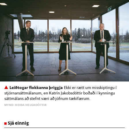
Leiðtogar flokkanna þriggja
Ekki er rætt um misskiptingu í
stjórnarsáttmálanum, en Katrín Jakobsdóttir boðaði í kynningu
sáttmálans að stefnt væri að jöfnum tækifærum.
MYND: HEIÐA HELGADÓTTIR
Sjá einnig