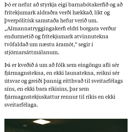
Þó er nefnt að styrkja eigi barnabótakerfið og að
frítekjumark aldraðra verði hækkað, líkt og
þverpólitísk samstaða hefur verið um.
„Almannatryggingakerfi eldri borgara verður
endurmetið og frítekjumark atvinnutekna
tvöfaldað um næstu áramót,“ segir í
stjórnarsáttmálanum.
Þá er kveðið á um að fólk sem eingöngu afli sér
fjármagnstekna, en ekki launatekna, reikni sér
útsvar og greiði þannig eitthvað til sveitarfélags
síns, en ekki bara ríkisins, þar sem
fjármagnstekjuskattur rennur til ríkis en ekki
sveitarfélaga.