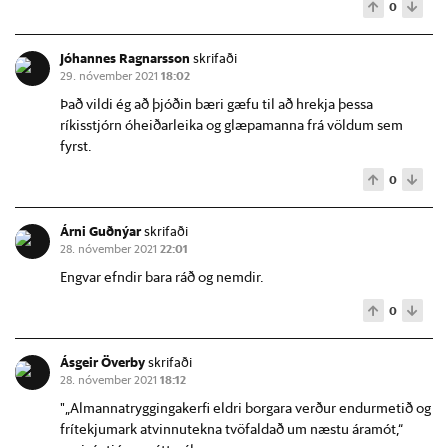
0
Jóhannes Ragnarsson
skrifaði
29. nóvember 2021
18:02
Það vildi ég að þjóðin bæri gæfu til að hrekja þessa
ríkisstjórn óheiðarleika og glæpamanna frá völdum sem
fyrst.
0
Árni Guðnýar
skrifaði
28. nóvember 2021
22:01
Engvar efndir bara ráð og nemdir.
0
Ásgeir Överby
skrifaði
28. nóvember 2021
18:12
"„Almannatryggingakerfi eldri borgara verður endurmetið og
frítekjumark atvinnutekna tvöfaldað um næstu áramót,“