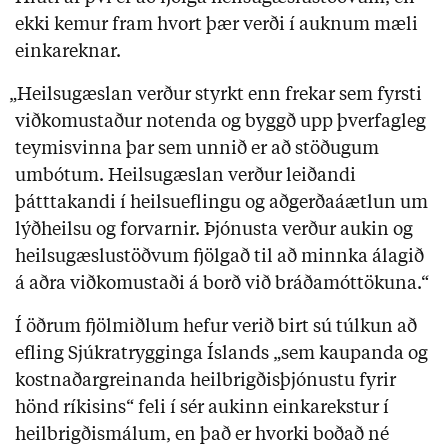
ekki kemur fram hvort þær verði í auknum mæli
einkareknar.
„Heilsugæslan verður styrkt enn frekar sem fyrsti
viðkomustaður notenda og byggð upp þverfagleg
teymisvinna þar sem unnið er að stöðugum
umbótum. Heilsugæslan verður leiðandi
þátttakandi í heilsueflingu og aðgerðaáætlun um
lýðheilsu og forvarnir. Þjónusta verður aukin og
heilsugæslustöðvum fjölgað til að minnka álagið
á aðra viðkomustaði á borð við bráðamóttökuna.“
Í öðrum fjölmiðlum hefur verið birt sú túlkun að
efling Sjúkratrygginga Íslands „sem kaupanda og
kostnaðargreinanda heilbrigðisþjónustu fyrir
hönd ríkisins“ feli í sér aukinn einkarekstur í
heilbrigðismálum, en það er hvorki boðað né