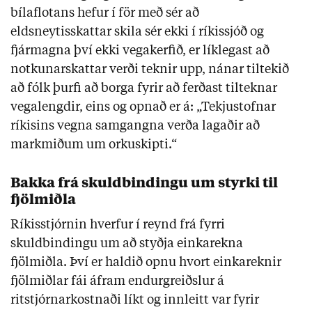
bílaflotans hefur í för með sér að
eldsneytisskattar skila sér ekki í ríkissjóð og
fjármagna því ekki vegakerfið, er líklegast að
notkunarskattar verði teknir upp, nánar tiltekið
að fólk þurfi að borga fyrir að ferðast tilteknar
vegalengdir, eins og opnað er á: „Tekjustofnar
ríkisins vegna samgangna verða lagaðir að
markmiðum um orkuskipti.“
Bakka frá skuldbindingu um styrki til
fjölmiðla
Ríkisstjórnin hverfur í reynd frá fyrri
skuldbindingu um að styðja einkarekna
fjölmiðla. Því er haldið opnu hvort einkareknir
fjölmiðlar fái áfram endurgreiðslur á
ritstjórnarkostnaði líkt og innleitt var fyrir