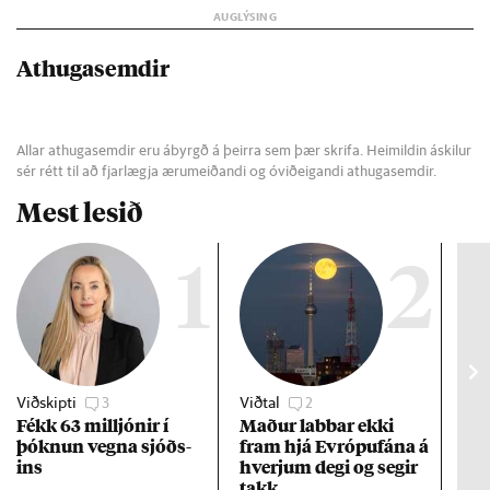
Athugasemdir
Allar athugasemdir eru ábyrgð á þeirra sem þær skrifa. Heimildin áskilur
sér rétt til að fjarlægja ærumeiðandi og óviðeigandi athugasemdir.
Mest lesið
1
2
Viðskipti
3
Viðtal
2
Efn
Fékk 63 millj­ón­ir í
Mað­ur labb­ar ekki
Vex
þókn­un vegna sjóðs­
fram hjá Evr­ópuf­ána á
of 
ins
hverj­um degi og seg­ir
ára
takk