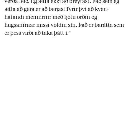
verða leið. Ég ætla ekki að breytast. Það sem ég
ætla að gera er að berjast fyrir því að kven-
hatandi mennirnir með ljótu orðin og
hugsanirnar missi völdin sín. Það er barátta sem
er þess virði að taka þátt í.“