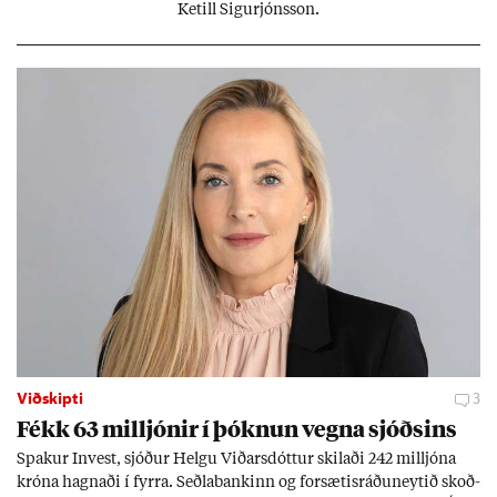
Ketill Sig­ur­jóns­son.
Viðskipti
3
Fékk 63 millj­ón­ir í þókn­un vegna sjóðs­ins
Spak­ur In­vest, sjóð­ur Helgu Við­ars­dótt­ur skil­aði 242 millj­óna
króna hagn­aði í fyrra. Seðla­bank­inn og for­sæt­is­ráðu­neyt­ið skoð­