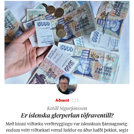
Aðsent
5
Ketill Sigurjónsson
Er ís­lenska glerperl­an töfra­ventill?
Með hinni víð­tæku verð­trygg­ingu var ís­lensk­um fjár­magns­eig­
end­um veitt víð­tæk­ari vernd held­ur en áð­ur hafði þekkst, seg­ir