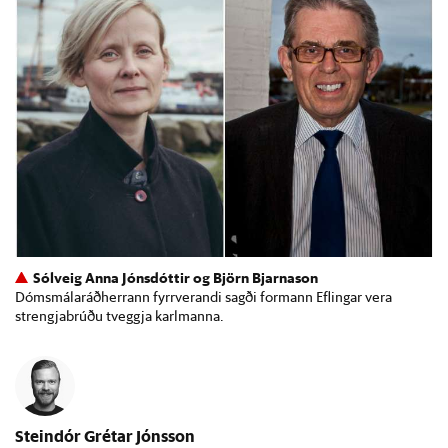
Sólveig Anna Jónsdóttir og Björn Bjarnason
Dómsmálaráðherrann fyrrverandi sagði formann Eflingar vera
strengjabrúðu tveggja karlmanna.
Steindór Grétar Jónsson