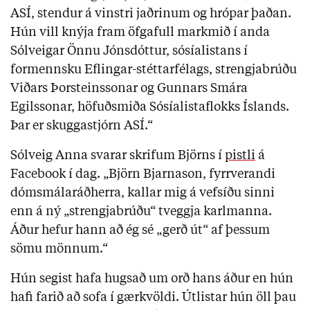
ASÍ, stendur á vinstri jaðrinum og hrópar þaðan.
Hún vill knýja fram öfgafull markmið í anda
Sólveigar Önnu Jónsdóttur, sósíalistans í
formennsku Eflingar-stéttarfélags, strengjabrúðu
Viðars Þorsteinssonar og Gunnars Smára
Egilssonar, höfuðsmiða Sósíalistaflokks Íslands.
Þar er skuggastjórn ASÍ.“
Sólveig Anna svarar skrifum Björns í
pistli
á
Facebook í dag. „Björn Bjarnason, fyrrverandi
dómsmálaráðherra, kallar mig á vefsíðu sinni
enn á ný „strengjabrúðu“ tveggja karlmanna.
Áður hefur hann að ég sé „gerð út“ af þessum
sömu mönnum.“
Hún segist hafa hugsað um orð hans áður en hún
hafi farið að sofa í gærkvöldi. Útlistar hún öll þau