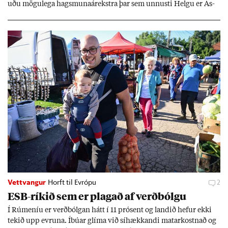
uðu mögu­lega hags­muna­árekstra þar sem unnusti Helgu er Ás­
geir Jóns­son seðla­banka­stjóri.
Vettvangur
Horft til Evrópu
2
ESB-rík­ið sem er plag­að af verð­bólgu
Í Rúm­en­íu er verð­bólg­an hátt í 11 pró­sent og land­ið hef­ur ekki
tek­ið upp evr­una. Íbú­ar glíma við sí­hækk­andi mat­ar­kostn­að og