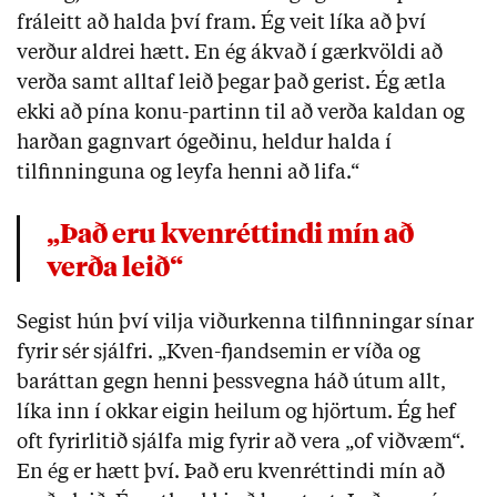
fráleitt að halda því fram. Ég veit líka að því
verður aldrei hætt. En ég ákvað í gærkvöldi að
verða samt alltaf leið þegar það gerist. Ég ætla
ekki að pína konu-partinn til að verða kaldan og
harðan gagnvart ógeðinu, heldur halda í
tilfinninguna og leyfa henni að lifa.“
„Það eru kvenréttindi mín að
verða leið“
Segist hún því vilja viðurkenna tilfinningar sínar
fyrir sér sjálfri. „Kven-fjandsemin er víða og
baráttan gegn henni þessvegna háð útum allt,
líka inn í okkar eigin heilum og hjörtum. Ég hef
oft fyrirlitið sjálfa mig fyrir að vera „of viðvæm“.
En ég er hætt því. Það eru kvenréttindi mín að