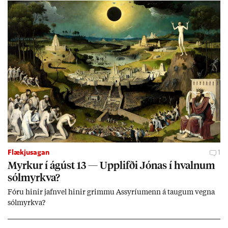
Flækjusagan
1
Myrk­ur í ág­úst 13 — Upp­lifði Jón­as í hvaln­um
sól­myrkva?
Fóru hinir jafn­vel hinir grimmu Ass­yríu­menn á taug­um vegna
sól­myrkva?