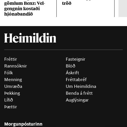
göml­um Benz: Vel­
tröð
Mar
gengn­in kostaði
un
hjóna­band­ið
Fréttir
Fasteignir
Rannsóknir
Blöð
Fólk
Áskrift
Menning
Fréttabréf
Umræða
Um Heimildina
Þekking
Benda á frétt
Lífið
Auglýsingar
Þættir
Morgunpósturinn