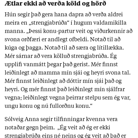
Ætlar ekki að verða köld og hörð
Hún segir það gera hana dapra að verða aldrei
meira en „strengjabrúða“ í hugum valdamikilla
manna. „Þessi konu-partur veit og viðurkennir að
svona orðfæri er andlegt ofbeldi. Notað til að
kúga og þagga. Notað til að særa og lítillækka.
Mér sárnar að vera kölluð strengjabrúða. Ég
upplifi vanmátt þegar það gerist. Mér finnst
leiðinlegt að mamma mín sjái og heyri svona tal.
Mér finnst leiðinlegt að dóttir mín sjái það og
heyri. Og mér finnst það leiðinlegt mín sjálfrar
vegna; leiðinlegt vegna þeirrar stelpu sem ég var,
ungu konu og nú fullorðnu konu.“
Sólveig Anna segir tilfinningar kvenna vera
notaðar gegn þeim. „Ég veit að ég er ekki
strengjabrúða eins né neins og ég veit að það er