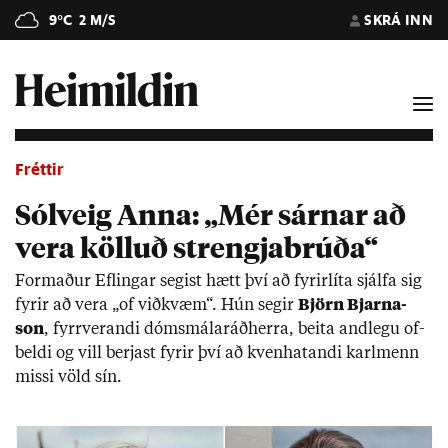
9°C
2 M/S
SKRÁ INN
Fréttir
Sólveig Anna: „Mér sárnar að
vera kölluð strengjabrúða“
Formað­ur Efl­ing­ar seg­ist hætt því að fyr­ir­líta sjálfa sig
fyr­ir að vera „of við­kvæm“. Hún seg­ir
Björn Bjarna­
son
, fyrr­ver­andi dóms­mála­ráð­herra, beita and­legu of­
beldi og vill berj­ast fyr­ir því að kven­hat­andi karl­menn
missi völd sín.