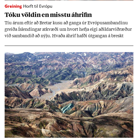
Greining
Horft til Evrópu
Tóku völd­in en misstu áhrif­in
Tíu ár­um eft­ir að Bret­ar kusu að ganga úr Evr­ópu­sam­band­inu
greiða Ís­lend­ing­ar at­kvæði um hvort hefja eigi að­ild­ar­við­ræð­ur
við sam­band­ið að nýju. Hvaða áhrif hafði út­gang­an á breskt
sam­fé­lag og hvaða lex­íu geta Ís­lend­ing­ar lært af henni?