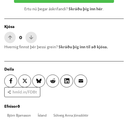
Ertu nú þegar áskrifandi?
Skráðu þig inn hér
.
Kjósa
0
Hvernig finnst þér þessi grein?
Skráðu þig inn til að kjósa.
Deila
hmld.in/FDBt
Efnisorð
Björn Bjarna­son
Ís­land
Sól­veig Anna Jóns­dótt­ir