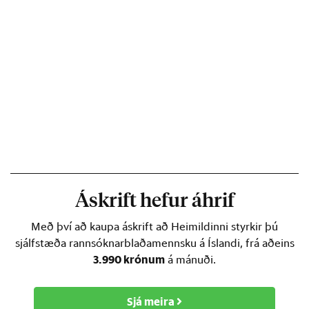
Áskrift hefur áhrif
Með því að kaupa áskrift að Heimildinni styrkir þú
sjálfstæða rannsóknarblaðamennsku á Íslandi, frá aðeins
3.990 krónum
á mánuði.
Sjá meira