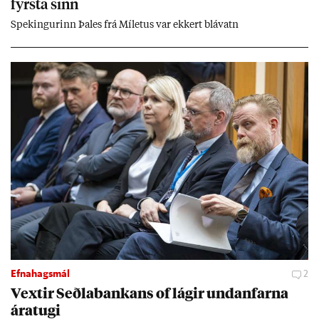
fyrsta sinn
Spek­ing­ur­inn Þa­les frá Míletus var ekk­ert blá­vatn
Efnahagsmál
2
Vext­ir Seðla­bank­ans of lág­ir und­an­farna
ára­tugi