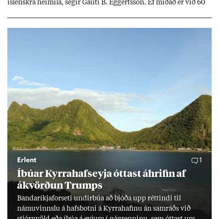
ís­lenskra heim­ila, seg­ir Gauti B. Eggerts­son. Ef mið­að er við 60
millj­óna króna lán til 25 ára myndi mán­að­ar­leg greiðslu­byrði
lækka um þriðj­ung.
Erlent
1
Íbú­ar Kyrra­hafs­eyja ótt­ast áhrif­in af
ákvörð­un Trumps
Banda­ríkja­for­seti und­ir­búa að bjóða upp rétt­indi til
námu­vinnslu á hafs­botni á Kyrra­haf­inu án sam­ráðs við