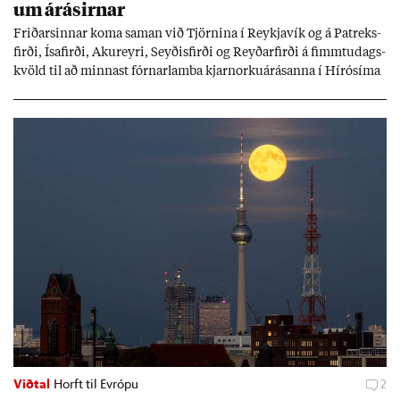
um árás­irn­ar
Frið­arsinn­ar koma sam­an við Tjörn­ina í Reykja­vík og á Pat­reks­
firði, Ísa­firði, Ak­ur­eyri, Seyð­is­firði og Reyð­ar­firði á fimmtu­dags­
kvöld til að minn­ast fórn­ar­lamba kjarn­orku­árás­anna í Hírósíma
og Naga­sakí.
Viðtal
Horft til Evrópu
2