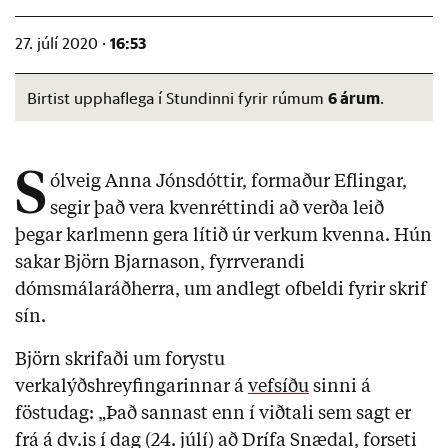
16:53
27. júlí 2020 ·
6 árum
Birtist upphaflega í Stundinni fyrir rúmum
.
S
ólveig Anna Jónsdóttir, formaður Eflingar,
segir það vera kvenréttindi að verða leið
þegar karlmenn gera lítið úr verkum kvenna. Hún
sakar Björn Bjarnason, fyrrverandi
dómsmálaráðherra, um andlegt ofbeldi fyrir skrif
sín.
Björn skrifaði um forystu
verkalýðshreyfingarinnar á
vefsíðu
sinni á
föstudag: „Það sannast enn í viðtali sem sagt er
frá á dv.is í dag (24. júlí) að Drífa Snædal, forseti