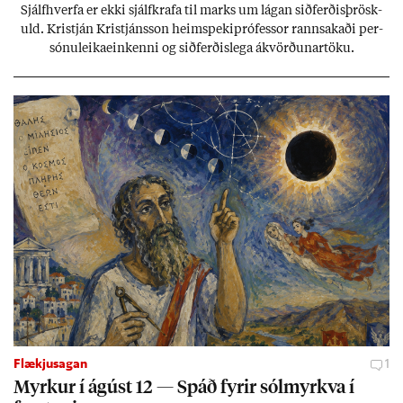
Sjálf­hverfa er ekki sjálf­krafa til marks um lág­an sið­ferð­is­þrösk­
uld. Kristján Kristjáns­son heim­speki­pró­fess­or rann­sak­aði per­
sónu­leika­ein­kenni og sið­ferð­is­lega ákvörð­un­ar­töku.
Flækjusagan
1
Myrk­ur í ág­úst 12 — Spáð fyr­ir sól­myrkva í