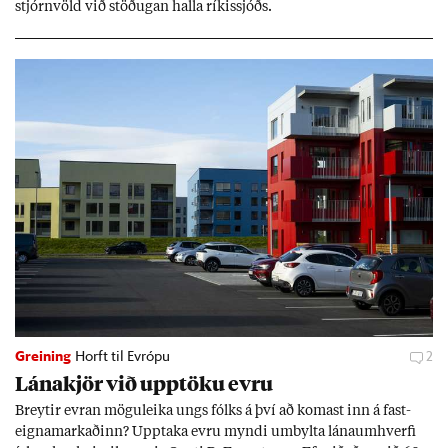
stjórn­völd við stöð­ug­an halla rík­is­sjóðs.
Greining
Horft til Evrópu
2
Lána­kjör við upp­töku evru
Breyt­ir evr­an mögu­leika ungs fólks á því að kom­ast inn á fast­
eigna­mark­að­inn? Upp­taka evru myndi um­bylta lánaum­hverfi