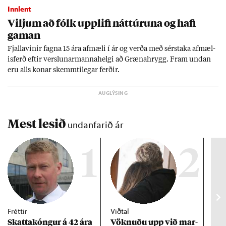
Innlent
Vilj­um að fólk upp­lifi nátt­úr­una og hafi
gam­an
Fjalla­vin­ir fagna 15 ára af­mæli í ár og verða með sér­staka af­mæl­
is­ferð eft­ir versl­un­ar­manna­helgi að Græna­hrygg. Fram und­an
eru alls kon­ar skemmti­leg­ar ferð­ir.
Mest lesið
undanfarið ár
1
2
Fréttir
Viðtal
Inn
Skattakóng­ur á 42 ára
Vökn­uðu upp við mar­
RÚV