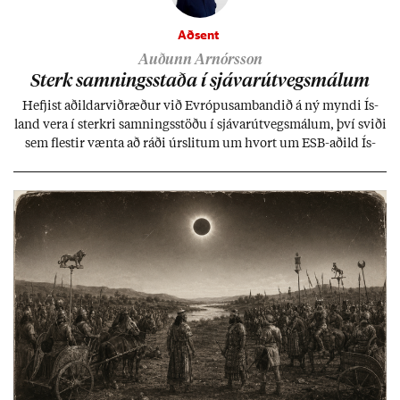
Aðsent
Auðunn Arnórsson
Sterk samn­ings­staða í sjáv­ar­út­vegs­mál­um
Hefj­ist að­ild­ar­við­ræð­ur við Evr­ópu­sam­band­ið á ný myndi Ís­
land vera í sterkri samn­ings­stöðu í sjáv­ar­út­vegs­mál­um, því sviði
sem flest­ir vænta að ráði úr­slit­um um hvort um ESB-að­ild Ís­
lands geti sam­ist. Hvað land­bún­að­ar­mál snert­ir myndi stuðn­
ing­ur við bænd­ur og dreif­býli breyt­ast mik­ið frá nú­ver­andi
kerfi, en sveigj­an­leiki til lausna er um­tals­verð­ur.