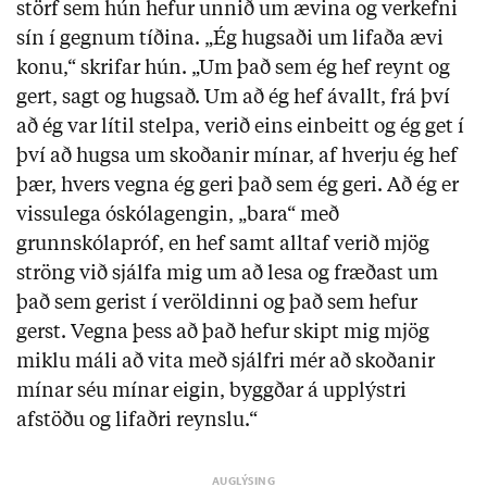
störf sem hún hefur unnið um ævina og verkefni
sín í gegnum tíðina. „Ég hugsaði um lifaða ævi
konu,“ skrifar hún. „Um það sem ég hef reynt og
gert, sagt og hugsað. Um að ég hef ávallt, frá því
að ég var lítil stelpa, verið eins einbeitt og ég get í
því að hugsa um skoðanir mínar, af hverju ég hef
þær, hvers vegna ég geri það sem ég geri. Að ég er
vissulega óskólagengin, „bara“ með
grunnskólapróf, en hef samt alltaf verið mjög
ströng við sjálfa mig um að lesa og fræðast um
það sem gerist í veröldinni og það sem hefur
gerst. Vegna þess að það hefur skipt mig mjög
miklu máli að vita með sjálfri mér að skoðanir
mínar séu mínar eigin, byggðar á upplýstri
afstöðu og lifaðri reynslu.“