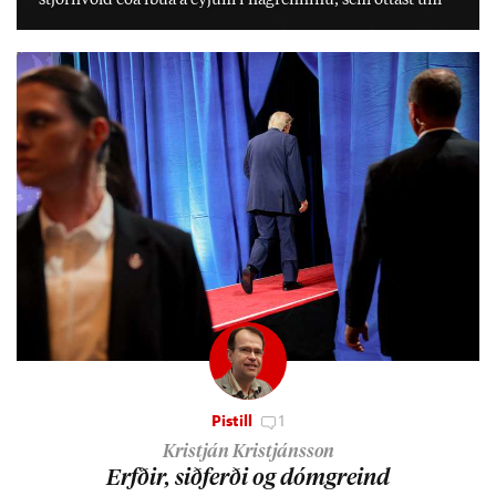
stjórn­völd eða íbúa á eyj­um í ná­grenn­inu, sem ótt­ast um
lífs­við­ur­væri sitt og um­hverfi.
Pistill
1
Kristján Kristjánsson
Erfð­ir, sið­ferði og dómgreind