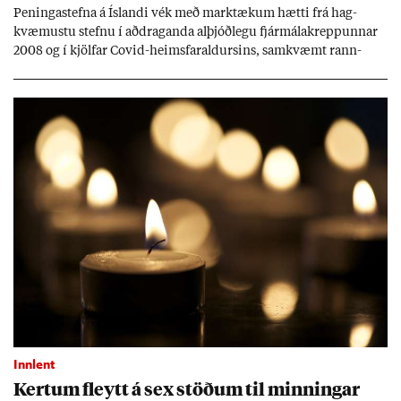
Pen­inga­stefna á Ís­landi vék með mark­tæk­um hætti frá hag­
kvæm­ustu stefnu í að­drag­anda al­þjóð­legu fjár­málakrepp­unn­ar
2008 og í kjöl­far Covid-heims­far­ald­urs­ins, sam­kvæmt rann­
sókn­ar­rit­gerð Seðla­bank­ans. Vext­ir hafa al­mennt ver­ið of lág­ir.
Tíð áföll og óvissa tor­velda hag­stjórn á Ís­landi.
Innlent
Kert­um fleytt á sex stöð­um til minn­ing­ar