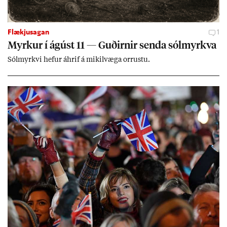
Flækjusagan
1
Myrk­ur í ág­úst 11 — Guð­irn­ir senda sól­myrkva
Sól­myrkvi hef­ur áhrif á mik­il­væga orr­ustu.