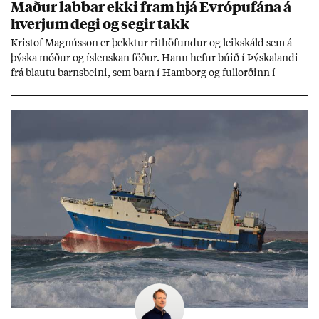
Mað­ur labb­ar ekki fram hjá Evr­ópuf­ána á
hverj­um degi og seg­ir takk
Kri­stof Magnús­son er þekkt­ur rit­höf­und­ur og leik­skáld sem á
þýska móð­ur og ís­lensk­an föð­ur. Hann hef­ur bú­ið í Þýskalandi
frá blautu barns­beini, sem barn í Ham­borg og full­orð­inn í
Berlín, en er vel kunn­ug­ur á Ís­landi og tal­ar ís­lensku. Hvernig
ætli hann upp­lifi að búa í landi inn­an Evr­ópu­sam­bands­ins?