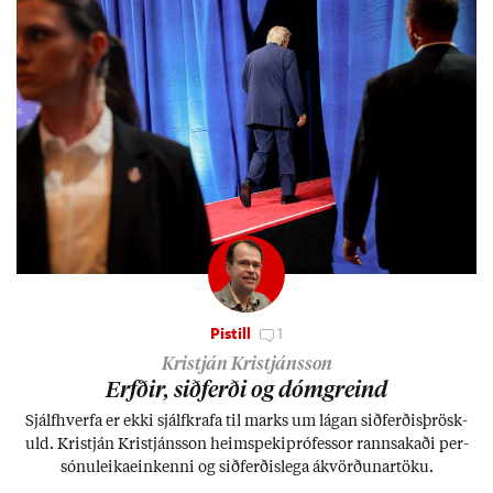
Pistill
1
Kristján Kristjánsson
Erfð­ir, sið­ferði og dómgreind
Sjálf­hverfa er ekki sjálf­krafa til marks um lág­an sið­ferð­is­þrösk­
uld. Kristján Kristjáns­son heim­speki­pró­fess­or rann­sak­aði per­
sónu­leika­ein­kenni og sið­ferð­is­lega ákvörð­un­ar­töku.