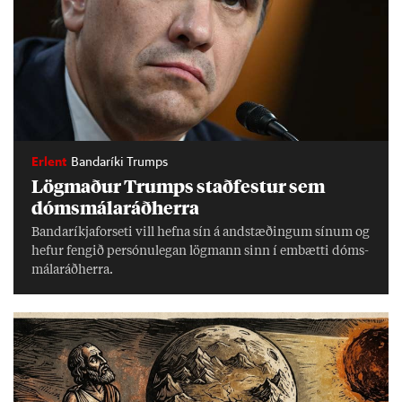
Erlent
Bandaríki Trumps
Lög­mað­ur Trumps stað­fest­ur sem
dóms­mála­ráð­herra
Banda­ríkja­for­seti vill hefna sín á and­stæð­ing­um sín­um og
hef­ur feng­ið per­sónu­leg­an lög­mann sinn í embætti dóms­
mála­ráð­herra.