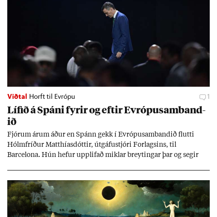
Viðtal
Horft til Evrópu
1
Líf­ið á Spáni fyr­ir og eft­ir Evr­ópu­sam­band­
ið
Fjór­um ár­um áð­ur en Spánn gekk í Evr­ópu­sam­band­ið flutti
Hólm­fríð­ur Matth­ías­dótt­ir, út­gáfu­stjóri For­lags­ins, til
Barcelona. Hún hef­ur upp­lif­að mikl­ar breyt­ing­ar þar og seg­ir
Evr­ópu­sam­band­ið hafa dælt styrkj­um til Spán­ar og það til ým­
issa mála, eins og til end­ur­bóta á sam­göng­um og land­bún­aði
jafnt sem styrkj­um til menn­ing­ar­mála. Þá hafi katalónsk­an hlot­
ið með­byr.