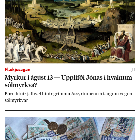
Flækjusagan
1
Myrk­ur í ág­úst 13 — Upp­lifði Jón­as í hvaln­um
sól­myrkva?
Fóru hinir jafn­vel hinir grimmu Ass­yríu­menn á taug­um vegna
sól­myrkva?