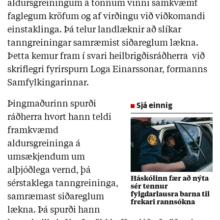
aldursgreiningum á tönnum vinni samkvæmt
faglegum kröfum og af virðingu við viðkomandi
einstaklinga. Þá telur landlæknir að slíkar
tanngreiningar samræmist siðareglum lækna.
Þetta kemur fram í svari heilbrigðisráðherra við
skriflegri fyrirspurn Loga Einarssonar, formanns
Samfylkingarinnar.
Þingmaðurinn spurði
Sjá einnig
ráðherra hvort hann teldi
framkvæmd
aldursgreininga á
umsækjendum um
alþjóðlega vernd, þá
Háskólinn fær að nýta
sérstaklega tanngreininga,
sér tennur
fylgdarlausra barna til
samræmast siðareglum
frekari rannsókna
lækna. Þá spurði hann