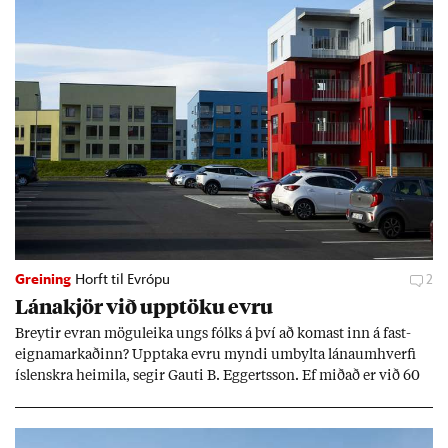
Greining
Horft til Evrópu
2
Lána­kjör við upp­töku evru
Breyt­ir evr­an mögu­leika ungs fólks á því að kom­ast inn á fast­
eigna­mark­að­inn? Upp­taka evru myndi um­bylta lánaum­hverfi
ís­lenskra heim­ila, seg­ir Gauti B. Eggerts­son. Ef mið­að er við 60
millj­óna króna lán til 25 ára myndi mán­að­ar­leg greiðslu­byrði
lækka um þriðj­ung.