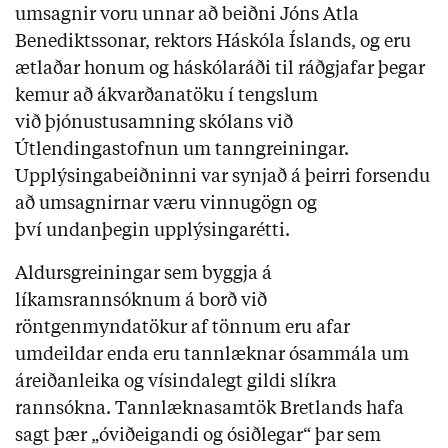
umsagnir voru unnar að beiðni Jóns Atla
Benediktssonar, rektors Háskóla Íslands, og eru
ætlaðar honum og háskólaráði til ráðgjafar þegar
kemur að ákvarðanatöku í tengslum
við
þjónustusamning skólans við
Útlendingastofnun um tanngreiningar.
U
pplýsingabeiðninni var synjað á þeirri forsendu
að umsagnirnar væru vinnugögn og
því undanþegin upplýsingarétti.
Aldursgreiningar sem byggja á
líkamsrannsóknum á borð við
röntgenmyndatökur af tönnum eru afar
umdeildar
enda eru tannlæknar ósammála um
áreiðanleika og vísindalegt gildi slí
kra
rannsókna. Tannlæknasamtök Bretlands hafa
sagt þær „óviðeigandi og ósiðlegar“ þar sem