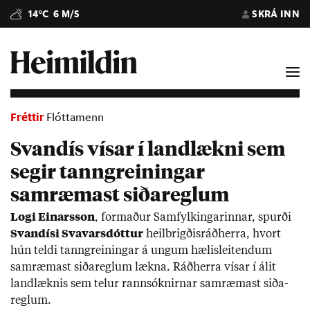
14°C
6 M/S
SKRÁ INN
Fréttir
Flóttamenn
Svandís vísar í landlækni sem
segir tanngreiningar
samræmast siðareglum
Logi Ein­ars­son
, formað­ur Sam­fylk­ing­ar­inn­ar, spurði
Svandísi Svavars­dótt­ur
heil­brigð­is­ráð­herra, hvort
hún teldi tann­grein­ing­ar á ung­um hæl­is­leit­end­um
sam­ræm­ast siða­regl­um lækna. Ráð­herra vís­ar í álit
land­lækn­is sem tel­ur rann­sókn­irn­ar sam­ræm­ast siða­
regl­um.