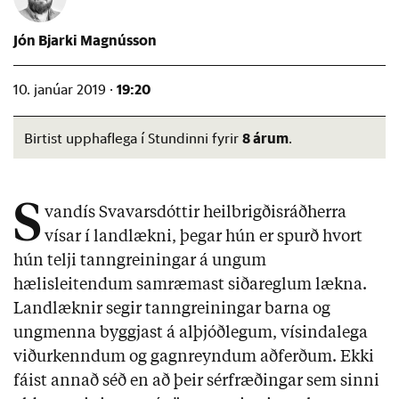
Jón Bjarki Magnússon
19:20
10. janúar 2019 ·
8 árum
Birtist upphaflega í Stundinni fyrir
.
S
vandís Svavarsdóttir heilbrigðisráðherra
vísar í landlækni, þegar hún er spurð hvort
hún telji tanngreiningar á ungum
hælisleitendum samræmast siðareglum lækna.
Landlæknir segir tanngreiningar barna og
ungmenna byggjast á alþjóðlegum, vísindalega
viðurkenndum og gagnreyndum aðferðum. Ekki
fáist annað séð en að þeir sérfræðingar sem sinni