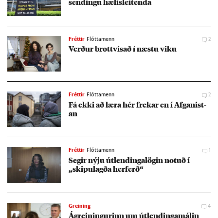
send­ingu hæl­is­leit­enda
Fréttir
Flóttamenn
2
Verð­ur brott­vís­að í næstu viku
Fréttir
Flóttamenn
2
Fá ekki að læra hér frek­ar en í Af­gan­ist­
an
Fréttir
Flóttamenn
1
Seg­ir nýju út­lend­inga­lög­in not­uð í
„skipu­lagða her­ferð“
Greining
4
Ágrein­ing­ur­inn um út­lend­inga­mál­in