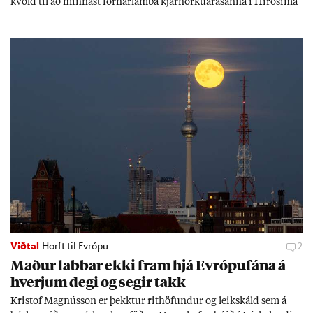
kvöld til að minn­ast fórn­ar­lamba kjarn­orku­árás­anna í Hírósíma
og Naga­sakí.
Viðtal
Horft til Evrópu
2
Mað­ur labb­ar ekki fram hjá Evr­ópuf­ána á
hverj­um degi og seg­ir takk
Kri­stof Magnús­son er þekkt­ur rit­höf­und­ur og leik­skáld sem á