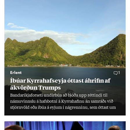
Erlent
1
Íbú­ar Kyrra­hafs­eyja ótt­ast áhrif­in af
ákvörð­un Trumps
Banda­ríkja­for­seti und­ir­búa að bjóða upp rétt­indi til
námu­vinnslu á hafs­botni á Kyrra­haf­inu án sam­ráðs við
stjórn­völd eða íbúa á eyj­um í ná­grenn­inu, sem ótt­ast um
lífs­við­ur­væri sitt og um­hverfi.