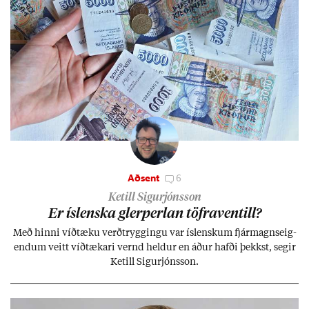
Aðsent
6
Ketill Sigurjónsson
Er ís­lenska glerperl­an töfra­ventill?
Með hinni víð­tæku verð­trygg­ingu var ís­lensk­um fjár­magns­eig­
end­um veitt víð­tæk­ari vernd held­ur en áð­ur hafði þekkst, seg­ir
Ketill Sig­ur­jóns­son.