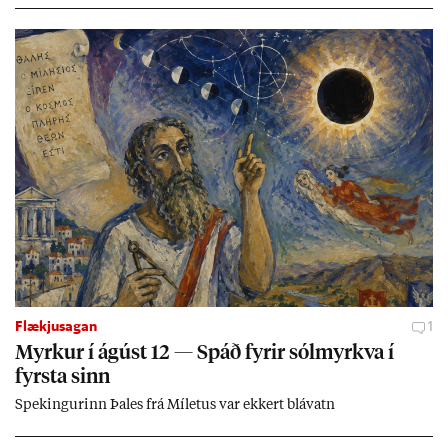
Flækjusagan
1
Myrk­ur í ág­úst 12 — Spáð fyr­ir sól­myrkva í
fyrsta sinn
Spek­ing­ur­inn Þa­les frá Míletus var ekk­ert blá­vatn