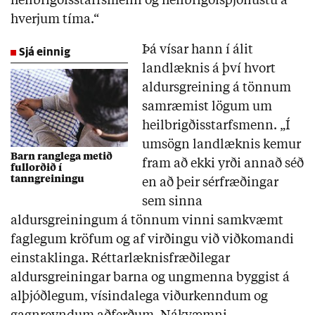
heilbrigðisstarfsmenn og heilbrigðisþjónustu á
hverjum tíma.“
Sjá einnig
Þá vísar hann í álit
landlæknis á því hvort
aldursgreining á tönnum
samræmist lögum um
heilbrigðisstarfsmenn. „Í
umsögn landlæknis kemur
Barn ranglega metið
fram að ekki yrði annað séð
fullorðið í
tanngreiningu
en að þeir sérfræðingar
sem sinna
aldursgreiningum á tönnum vinni samkvæmt
faglegum kröfum og af virðingu við viðkomandi
einstaklinga. Réttarlæknisfræðilegar
aldursgreiningar barna og ungmenna byggist á
alþjóðlegum, vísindalega viðurkenndum og