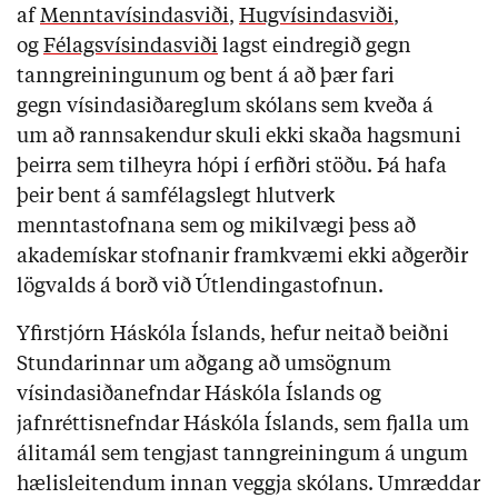
af
Menntavísindasviði
,
Hugvísindasviði
,
og
Félagsvísindasviði
lagst eindregið gegn
tanngreiningunum og
bent á að þær fari
gegn vísindasiðareglum skólans sem kveða á
um að rannsakendur skuli ekki skaða hagsmuni
þeirra sem tilheyra hópi í erfiðri stöðu. Þá hafa
þeir bent á samfélagslegt hlutverk
menntastofnana sem og mikilvægi þess að
akademískar stofnanir framkvæmi ekki aðgerðir
lögvalds á borð við Útlendingastofnun.
Yfirstjórn Háskóla Íslands, hefur neitað beiðni
Stundarinnar um aðgang að umsögnum
vísindasiðanefndar Háskóla Íslands og
jafnréttisnefndar Háskóla Íslands, sem fjalla um
álitamál sem tengjast tanngreiningum á ungum
hælisleitendum innan veggja skólans
.
Umræddar