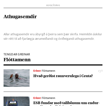
Athugasemdir
Allar athugasemdir eru ábyrgð á þeirra sem þær skrifa. Heimildin áskilur
sér rétt til að fjarlægja ærumeiðandi og óviðeigandi athugasemdir.
TENGDAR GREINAR
Flóttamenn
Erlent
Flóttamenn
1
Hvað gerð­ist raun­veru­lega í Ceuta?
Erlent
Flóttamenn
ESB fund­ar með tali­bön­um um end­ur­