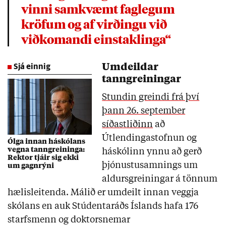
vinni samkvæmt faglegum
kröfum og af virðingu við
viðkomandi einstaklinga“
Sjá einnig
Umdeildar
tanngreiningar
Stundin greindi frá því
þann 26. september
síðastliðinn
að
Útlendingastofnun og
Ólga innan háskólans
vegna tanngreininga:
háskólinn ynnu að gerð
Rektor tjáir sig ekki
þjónustusamnings um
um gagnrýni
aldursgreiningar á tönnum
hælisleitenda.
Málið er umdeilt innan veggja
skólans en auk Stúdentaráðs Íslands hafa 176
starfsmenn og doktorsnemar