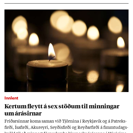
sókn­ar­rit­gerð Seðla­bank­ans. Vext­ir hafa al­mennt ver­ið of lág­ir.
Tíð áföll og óvissa tor­velda hag­stjórn á Ís­landi.
Innlent
Kert­um fleytt á sex stöð­um til minn­ing­ar
um árás­irn­ar
Frið­arsinn­ar koma sam­an við Tjörn­ina í Reykja­vík og á Pat­reks­
firði, Ísa­firði, Ak­ur­eyri, Seyð­is­firði og Reyð­ar­firði á fimmtu­dags­