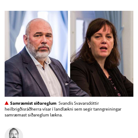
Samræmist siðareglum
Svandís Svavarsdóttir
heilbrigðisráðherra vísar í landlækni sem segir tanngreiningar
samræmast siðareglum lækna.