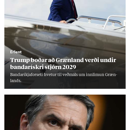
Erlent
Trump boð­ar að Græn­land verði und­ir
banda­rískri stjórn 2029
Banda­ríkja­for­seti hvet­ur til veð­máls um inn­limun Græn­
lands.