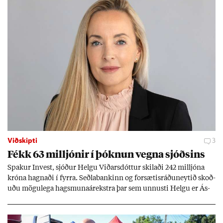
Viðskipti
3
Fékk 63 millj­ón­ir í þókn­un vegna sjóðs­ins
Spak­ur In­vest, sjóð­ur Helgu Við­ars­dótt­ur skil­aði 242 millj­óna
króna hagn­aði í fyrra. Seðla­bank­inn og for­sæt­is­ráðu­neyt­ið skoð­
uðu mögu­lega hags­muna­árekstra þar sem unnusti Helgu er Ás­
geir Jóns­son seðla­banka­stjóri.