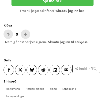
Sjá meira
Ertu nú þegar áskrifandi?
Skráðu þig inn hér
.
Kjósa
0
Hvernig finnst þér þessi grein?
Skráðu þig inn til að kjósa.
Deila
hmld.in/FCIj
Efnisorð
Flótta­menn
Há­skóli Ís­lands
Ís­land
Land­lækn­ir
Tann­grein­ing­ar