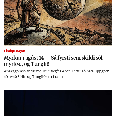
Flækjusagan
Myrk­ur í ág­úst 14 — Sá fyrsti sem skildi sól­
myrkva, og Tungl­ið
An­axagór­as var dæmd­ur í út­legð í Aþenu eft­ir að hafa upp­götv­
að hvað Sól­in og Tungl­ið eru í raun