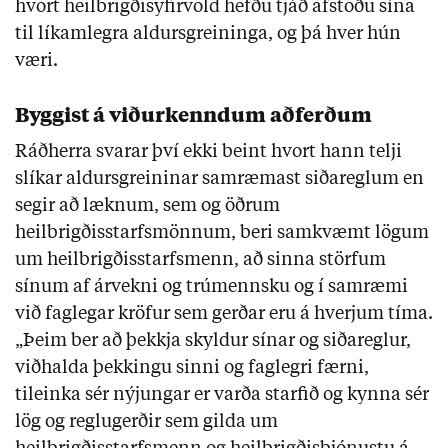
hvort heilbrigðisyfirvöld hefðu tjáð afstöðu sína
til líkamlegra aldursgreininga, og þá hver hún
væri.
Byggist á viðurkenndum aðferðum
Ráðherra svarar því ekki beint hvort hann telji
slíkar aldursgreininar samræmast siðareglum en
segir að læknum, sem og öðrum
heilbrigðisstarfsmönnum, beri samkvæmt lögum
um heilbrigðisstarfsmenn, að sinna störfum
sínum af árvekni og trúmennsku og í samræmi
við faglegar kröfur sem gerðar eru á hverjum tíma.
„Þeim ber að þekkja skyldur sínar og siðareglur,
viðhalda þekkingu sinni og faglegri færni,
tileinka sér nýjungar er varða starfið og kynna sér
lög og reglugerðir sem gilda um