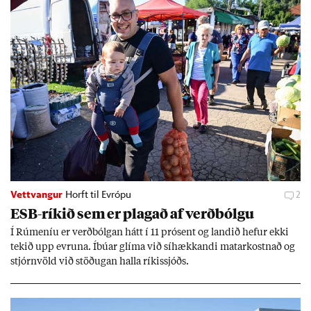
Vettvangur
Horft til Evrópu
2
ESB-rík­ið sem er plag­að af verð­bólgu
Í Rúm­en­íu er verð­bólg­an hátt í 11 pró­sent og land­ið hef­ur ekki
tek­ið upp evr­una. Íbú­ar glíma við sí­hækk­andi mat­ar­kostn­að og
stjórn­völd við stöð­ug­an halla rík­is­sjóðs.