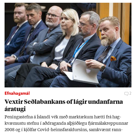
Efnahagsmál
2
Vext­ir Seðla­bank­ans of lág­ir und­an­farna
ára­tugi
Pen­inga­stefna á Ís­landi vék með mark­tæk­um hætti frá hag­
kvæm­ustu stefnu í að­drag­anda al­þjóð­legu fjár­málakrepp­unn­ar
2008 og í kjöl­far Covid-heims­far­ald­urs­ins, sam­kvæmt rann­