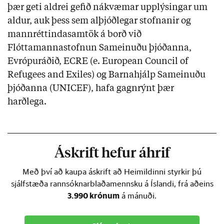
þær geti aldrei gefið nákvæmar upplýsingar um
aldur, auk þess sem alþjóðlegar stofnanir og
mannréttindasamtök á borð við
Flóttamannastofnun Sameinuðu þjóðanna,
Evrópuráðið, ECRE (e. European Council of
Refugees and Exiles) og Barnahjálp Sameinuðu
þjóðanna (UNICEF), hafa gagnrýnt þær
harðlega.
Áskrift hefur áhrif
Með því að kaupa áskrift að Heimildinni styrkir þú
sjálfstæða rannsóknarblaðamennsku á Íslandi, frá aðeins
3.990 krónum
á mánuði.