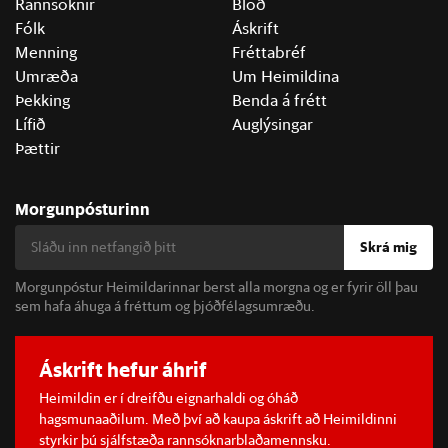
Rannsóknir
Blöð
Fólk
Áskrift
Menning
Fréttabréf
Umræða
Um Heimildina
Þekking
Benda á frétt
Lífið
Auglýsingar
Þættir
Morgunpósturinn
Skrá mig
Morgunpóstur Heimildarinnar berst alla morgna og er fyrir öll þau
sem hafa áhuga á fréttum og þjóðfélagsumræðu.
Áskrift hefur áhrif
Heimildin er í dreifðu eignarhaldi og óháð
hagsmunaaðilum. Með því að kaupa áskrift að Heimildinni
styrkir þú sjálfstæða rannsóknarblaðamennsku.