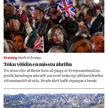
Greining
Horft til Evrópu
Tóku völd­in en misstu áhrif­in
Tíu ár­um eft­ir að Bret­ar kusu að ganga úr Evr­ópu­sam­band­inu
greiða Ís­lend­ing­ar at­kvæði um hvort hefja eigi að­ild­ar­við­ræð­ur
við sam­band­ið að nýju. Hvaða áhrif hafði út­gang­an á breskt
sam­fé­lag og hvaða lex­íu geta Ís­lend­ing­ar lært af henni?