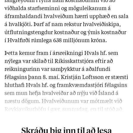
langreyðum í fyrra nam kostnaðurinn við að
viðhalda starfseminni og möguleikanum á
áframhaldandi hvalveiðum hærri upphæð en sala
á hvalkjöti. Þarf af nam rekstur hvalveiðiskipa,
útflutningstengdur kostnaður og ýmis kostnaður
í Hvalfirði rúmlega 638 milljónum króna.
Þetta kemur fram í ársreikningi Hvals hf. sem
nýlega var skilað til Ríkisskattstjóra eftir að
reikningurinn var samþykktur á aðalfundi
félagsins þann 8. maí. Kristján Loftsson er stærsti
hluthafi Hvals hf. og framkvæmdastjóri félagsins
sem mun hefja hvalveiðar að nýju við Ísland á
næstu dögum. Hvalveiðunum var mótmælt við
Reykjavíkurhöfn í gær, sunnudag, en til stóð að
veiðar hæfust að nýju þá eftir þriggja ára hlé.
Skráðu þig inn til að lesa