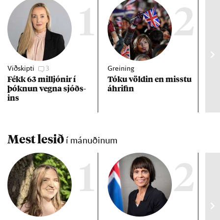
1
2
Viðskipti
3
Greining
Viðt
Fékk 63 millj­ón­ir í
Tóku völd­in en misstu
Mað
þókn­un vegna sjóðs­
áhrif­in
fra
ins
hve
ta
Mest lesið
í mánuðinum
1
2