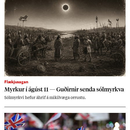
Flækjusagan
Myrk­ur í ág­úst 11 — Guð­irn­ir senda sól­myrkva
Sól­myrkvi hef­ur áhrif á mik­il­væga orr­ustu.