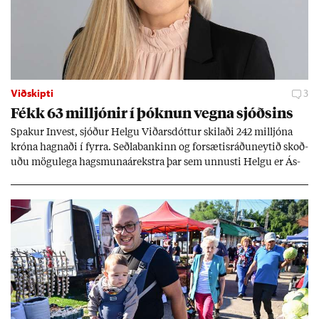
Viðskipti
3
Fékk 63 millj­ón­ir í þókn­un vegna sjóðs­ins
Spak­ur In­vest, sjóð­ur Helgu Við­ars­dótt­ur skil­aði 242 millj­óna
króna hagn­aði í fyrra. Seðla­bank­inn og for­sæt­is­ráðu­neyt­ið skoð­
uðu mögu­lega hags­muna­árekstra þar sem unnusti Helgu er Ás­
geir Jóns­son seðla­banka­stjóri.