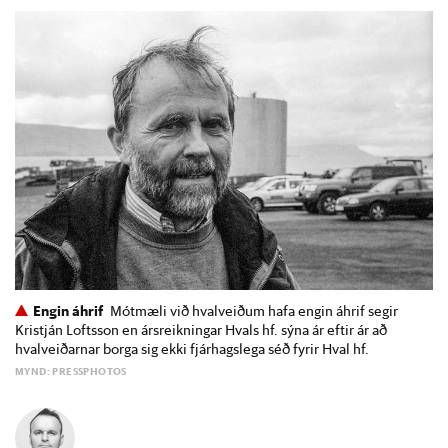
Engin áhrif
Mótmæli við hvalveiðum hafa engin áhrif segir
Kristján Loftsson en ársreikningar Hvals hf. sýna ár eftir ár að
hvalveiðarnar borga sig ekki fjárhagslega séð fyrir Hval hf.
MYND: PRESSPHOTOS