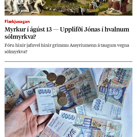
Flækjusagan
Myrk­ur í ág­úst 13 — Upp­lifði Jón­as í hvaln­um
sól­myrkva?
Fóru hinir jafn­vel hinir grimmu Ass­yríu­menn á taug­um vegna
sól­myrkva?