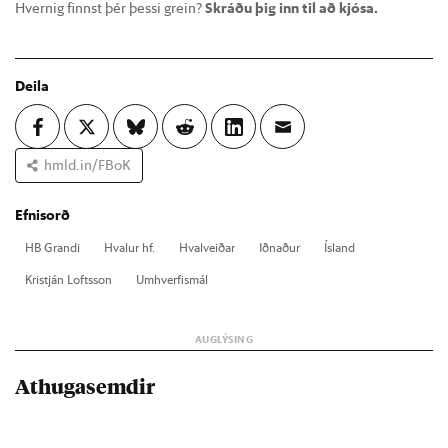
Hvernig finnst þér þessi grein?
Skráðu þig inn til að kjósa.
Deila
hmld.in/FBoK
Efnisorð
HB Grandi
Hval­ur hf.
Hval­veið­ar
Iðn­að­ur
Ís­land
Kristján Lofts­son
Um­hverf­is­mál
Athugasemdir