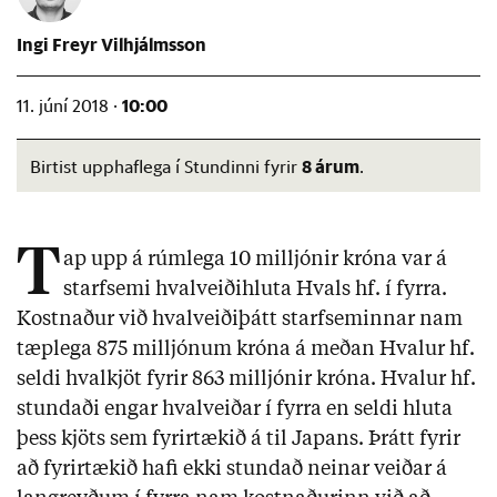
Ingi Freyr Vilhjálmsson
10:00
11. júní 2018 ·
8 árum
Birtist upphaflega í Stundinni fyrir
.
T
ap upp á rúmlega 10 milljónir króna var á
starfsemi hvalveiðihluta Hvals hf. í fyrra.
Kostnaður við hvalveiðiþátt starfseminnar nam
tæplega 875 milljónum króna á meðan Hvalur hf.
seldi hvalkjöt fyrir 863 milljónir króna. Hvalur hf.
stundaði engar hvalveiðar í fyrra en seldi hluta
þess kjöts sem fyrirtækið á til Japans. Þrátt fyrir
að fyrirtækið hafi ekki stundað neinar veiðar á