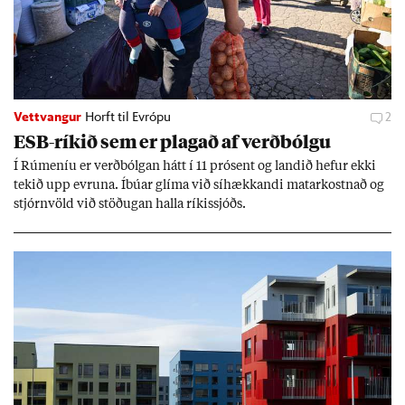
Vettvangur
Horft til Evrópu
2
ESB-rík­ið sem er plag­að af verð­bólgu
Í Rúm­en­íu er verð­bólg­an hátt í 11 pró­sent og land­ið hef­ur ekki
tek­ið upp evr­una. Íbú­ar glíma við sí­hækk­andi mat­ar­kostn­að og
stjórn­völd við stöð­ug­an halla rík­is­sjóðs.