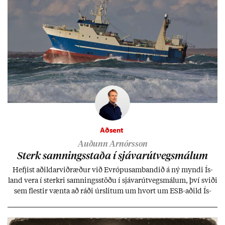
Aðsent
Auðunn Arnórsson
Sterk samn­ings­staða í sjáv­ar­út­vegs­mál­um
Hefj­ist að­ild­ar­við­ræð­ur við Evr­ópu­sam­band­ið á ný myndi Ís­
land vera í sterkri samn­ings­stöðu í sjáv­ar­út­vegs­mál­um, því sviði
sem flest­ir vænta að ráði úr­slit­um um hvort um ESB-að­ild Ís­
lands geti sam­ist. Hvað land­bún­að­ar­mál snert­ir myndi stuðn­
ing­ur við bænd­ur og dreif­býli breyt­ast mik­ið frá nú­ver­andi
kerfi, en sveigj­an­leiki til lausna er um­tals­verð­ur.