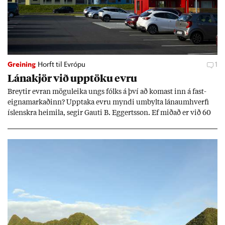
Greining
Horft til Evrópu
1
Lána­kjör við upp­töku evru
Breyt­ir evr­an mögu­leika ungs fólks á því að kom­ast inn á fast­
eigna­mark­að­inn? Upp­taka evru myndi um­bylta lánaum­hverfi
ís­lenskra heim­ila, seg­ir Gauti B. Eggerts­son. Ef mið­að er við 60
millj­óna króna lán til 25 ára myndi mán­að­ar­leg greiðslu­byrði
lækka um þriðj­ung.