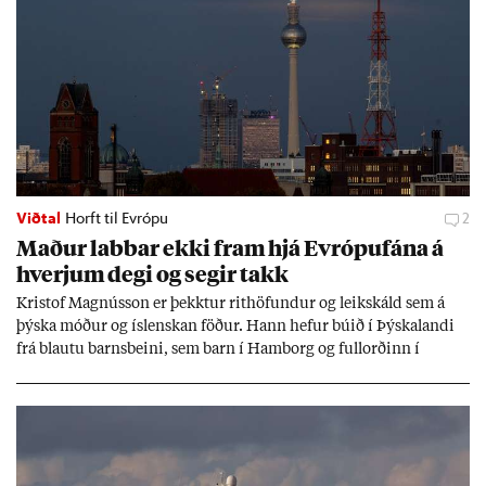
Viðtal
Horft til Evrópu
2
Mað­ur labb­ar ekki fram hjá Evr­ópuf­ána á
hverj­um degi og seg­ir takk
Kri­stof Magnús­son er þekkt­ur rit­höf­und­ur og leik­skáld sem á
þýska móð­ur og ís­lensk­an föð­ur. Hann hef­ur bú­ið í Þýskalandi
frá blautu barns­beini, sem barn í Ham­borg og full­orð­inn í
Berlín, en er vel kunn­ug­ur á Ís­landi og tal­ar ís­lensku. Hvernig
ætli hann upp­lifi að búa í landi inn­an Evr­ópu­sam­bands­ins?