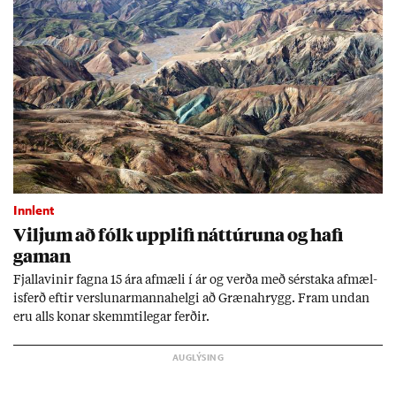
Innlent
Vilj­um að fólk upp­lifi nátt­úr­una og hafi
gam­an
Fjalla­vin­ir fagna 15 ára af­mæli í ár og verða með sér­staka af­mæl­
is­ferð eft­ir versl­un­ar­manna­helgi að Græna­hrygg. Fram und­an
eru alls kon­ar skemmti­leg­ar ferð­ir.