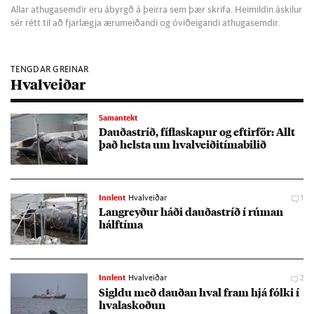
Allar athugasemdir eru ábyrgð á þeirra sem þær skrifa. Heimildin áskilur
sér rétt til að fjarlægja ærumeiðandi og óviðeigandi athugasemdir.
TENGDAR GREINAR
Hvalveiðar
Samantekt
Dauða­stríð, fífla­skap­ur og eft­ir­för: Allt
það helsta um hval­veiði­tíma­bil­ið
Innlent
Hvalveiðar
1
Lang­reyð­ur háði dauða­stríð í rúm­an
hálf­tíma
Innlent
Hvalveiðar
2
Sigldu með dauð­an hval fram hjá fólki í
hvala­skoð­un