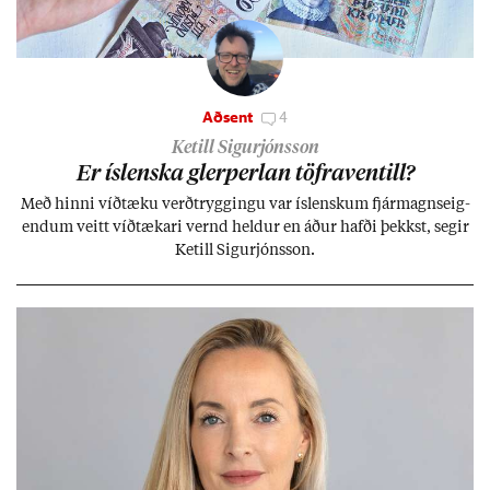
Aðsent
4
Ketill Sigurjónsson
Er ís­lenska glerperl­an töfra­ventill?
Með hinni víð­tæku verð­trygg­ingu var ís­lensk­um fjár­magns­eig­
end­um veitt víð­tæk­ari vernd held­ur en áð­ur hafði þekkst, seg­ir
Ketill Sig­ur­jóns­son.