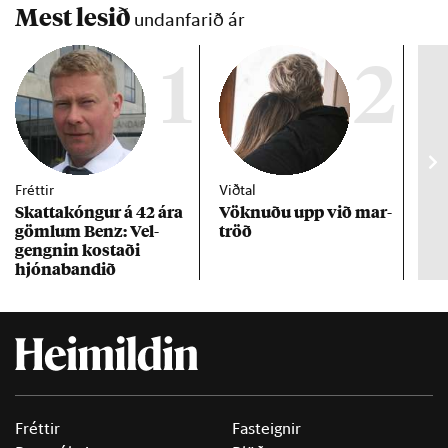
Mest lesið
undanfarið ár
1
2
Fréttir
Viðtal
Inn
Skattakóng­ur á 42 ára
Vökn­uðu upp við mar­
RÚV
göml­um Benz: Vel­
tröð
Mar
gengn­in kostaði
un
hjóna­band­ið
Fréttir
Fasteignir