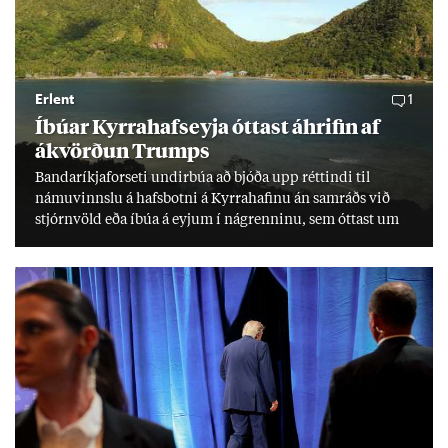
Erlent
1
Íbú­ar Kyrra­hafs­eyja ótt­ast áhrif­in af
ákvörð­un Trumps
Banda­ríkja­for­seti und­ir­búa að bjóða upp rétt­indi til
námu­vinnslu á hafs­botni á Kyrra­haf­inu án sam­ráðs við
stjórn­völd eða íbúa á eyj­um í ná­grenn­inu, sem ótt­ast um
lífs­við­ur­væri sitt og um­hverfi.