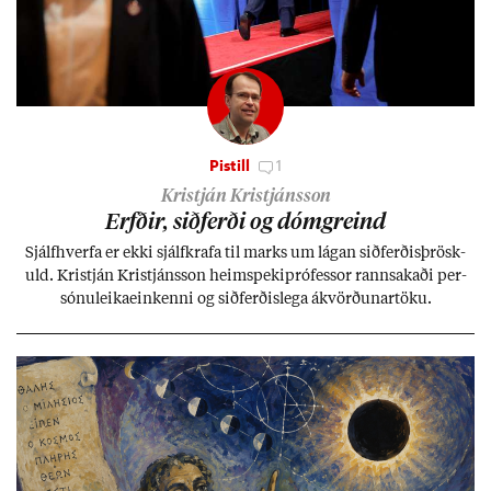
Pistill
1
Kristján Kristjánsson
Erfð­ir, sið­ferði og dómgreind
Sjálf­hverfa er ekki sjálf­krafa til marks um lág­an sið­ferð­is­þrösk­
uld. Kristján Kristjáns­son heim­speki­pró­fess­or rann­sak­aði per­
sónu­leika­ein­kenni og sið­ferð­is­lega ákvörð­un­ar­töku.