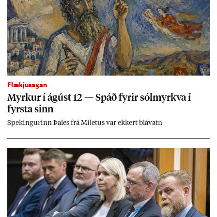
Flækjusagan
Myrk­ur í ág­úst 12 — Spáð fyr­ir sól­myrkva í
fyrsta sinn
Spek­ing­ur­inn Þa­les frá Míletus var ekk­ert blá­vatn