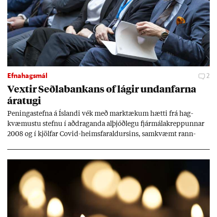
Efnahagsmál
2
Vext­ir Seðla­bank­ans of lág­ir und­an­farna
ára­tugi
Pen­inga­stefna á Ís­landi vék með mark­tæk­um hætti frá hag­
kvæm­ustu stefnu í að­drag­anda al­þjóð­legu fjár­málakrepp­unn­ar
2008 og í kjöl­far Covid-heims­far­ald­urs­ins, sam­kvæmt rann­
sókn­ar­rit­gerð Seðla­bank­ans. Vext­ir hafa al­mennt ver­ið of lág­ir.
Tíð áföll og óvissa tor­velda hag­stjórn á Ís­landi.