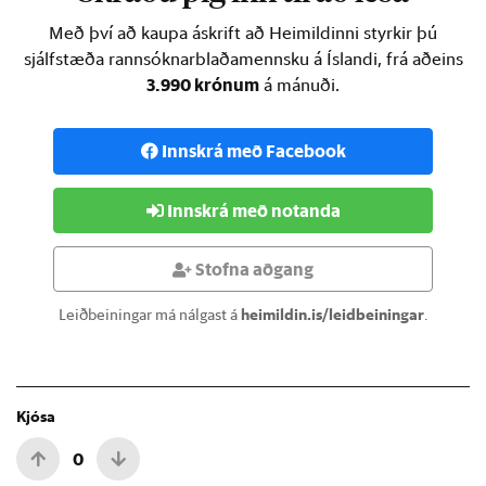
Með því að kaupa áskrift að Heimildinni styrkir þú
sjálfstæða rannsóknarblaðamennsku á Íslandi, frá aðeins
3.990 krónum
á mánuði.
Innskrá með Facebook
Innskrá með notanda
Stofna aðgang
Leiðbeiningar má nálgast á
heimildin.is/leidbeiningar
.
Kjósa
0