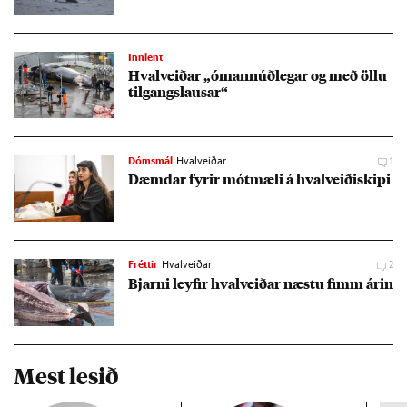
Innlent
Hval­veið­ar „ómann­úð­leg­ar og með öllu
til­gangs­laus­ar“
Dómsmál
Hvalveiðar
1
Dæmd­ar fyr­ir mót­mæli á hval­veiði­skipi
Fréttir
Hvalveiðar
2
Bjarni leyf­ir hval­veið­ar næstu fimm ár­in
Mest lesið