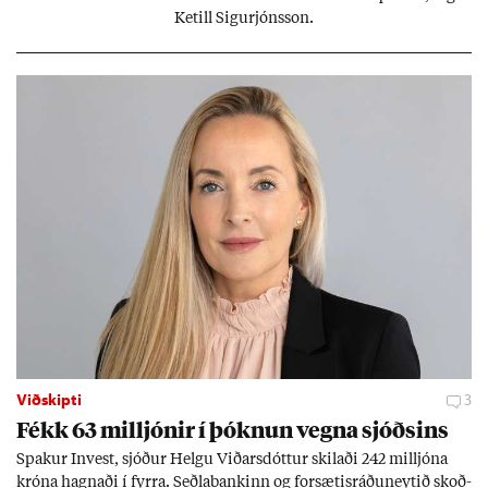
Ketill Sig­ur­jóns­son.
Viðskipti
3
Fékk 63 millj­ón­ir í þókn­un vegna sjóðs­ins
Spak­ur In­vest, sjóð­ur Helgu Við­ars­dótt­ur skil­aði 242 millj­óna
króna hagn­aði í fyrra. Seðla­bank­inn og for­sæt­is­ráðu­neyt­ið skoð­