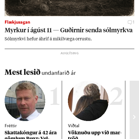
Flækjusagan
1
Myrk­ur í ág­úst 11 — Guð­irn­ir senda sól­myrkva
Sól­myrkvi hef­ur áhrif á mik­il­væga orr­ustu.
Mest lesið
undanfarið ár
1
2
Fréttir
Viðtal
Inn
Skattakóng­ur á 42 ára
Vökn­uðu upp við mar­
RÚV
göml­um Benz: Vel­
tröð
Mar