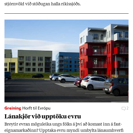
stjórn­völd við stöð­ug­an halla rík­is­sjóðs.
Greining
Horft til Evrópu
2
Lána­kjör við upp­töku evru
Breyt­ir evr­an mögu­leika ungs fólks á því að kom­ast inn á fast­
eigna­mark­að­inn? Upp­taka evru myndi um­bylta lánaum­hverfi