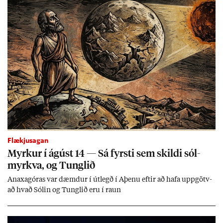
Flækjusagan
Myrk­ur í ág­úst 14 — Sá fyrsti sem skildi sól­
myrkva, og Tungl­ið
An­axagór­as var dæmd­ur í út­legð í Aþenu eft­ir að hafa upp­götv­
að hvað Sól­in og Tungl­ið eru í raun