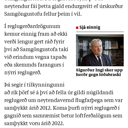
neytendur fái þetta gjald endurgreitt ef úrskurður
Samgöngustofu fellur þeim í vil.
Í reglugerðardrögunum
Sjá einnig
kemur einnig fram að ekki
verði lengur gert ráð fyrir
því að Samgöngustofa taki
við erindum vegna tapaðs
eða skemmds farangurs í
Sigurður Ingi sker upp
nýrri reglugerð.
herör gegn lóðabraski
Þá segir í tilkynningunni
að rík þörf sé á því að fella úr gildi núgildandi
reglugerð um neytendavernd flugfarþega sem var
samþykkt árið 2012. Koma þurfi nýrri reglugerð í
gagnið sem samræmist betur loftferðalögum sem
samþykkt voru árið 2022.