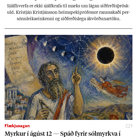
Sjálf­hverfa er ekki sjálf­krafa til marks um lág­an sið­ferð­is­þrösk­
uld. Kristján Kristjáns­son heim­speki­pró­fess­or rann­sak­aði per­
sónu­leika­ein­kenni og sið­ferð­is­lega ákvörð­un­ar­töku.
Flækjusagan
1
Myrk­ur í ág­úst 12 — Spáð fyr­ir sól­myrkva í