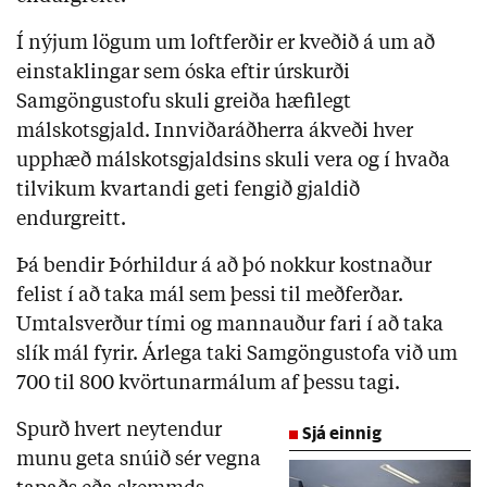
Í nýjum lögum um loftferðir er kveðið á um að
einstaklingar sem óska eftir úrskurði
Samgöngustofu skuli greiða hæfilegt
málskotsgjald. Innviðaráðherra ákveði hver
upphæð málskotsgjaldsins skuli vera og í hvaða
tilvikum kvartandi geti fengið gjaldið
endurgreitt.
Þá bendir Þórhildur á að þó nokkur kostnaður
felist í að taka mál sem þessi til meðferðar.
Umtalsverður tími og mannauður fari í að taka
slík mál fyrir. Árlega taki Samgöngustofa við um
700 til 800 kvörtunarmálum af þessu tagi.
Spurð hvert neytendur
Sjá einnig
munu geta snúið sér vegna