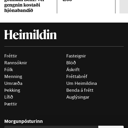
gengn­in kostaði
un
hjóna­band­ið
Fréttir
Fasteignir
Rannsóknir
Blöð
Fólk
Áskrift
Menning
Fréttabréf
Umræða
Um Heimildina
Þekking
Benda á frétt
Lífið
Auglýsingar
Þættir
Morgunpósturinn