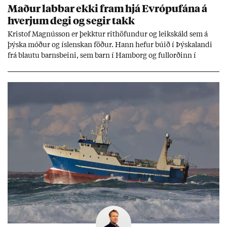
Mað­ur labb­ar ekki fram hjá Evr­ópuf­ána á
hverj­um degi og seg­ir takk
Kri­stof Magnús­son er þekkt­ur rit­höf­und­ur og leik­skáld sem á
þýska móð­ur og ís­lensk­an föð­ur. Hann hef­ur bú­ið í Þýskalandi
frá blautu barns­beini, sem barn í Ham­borg og full­orð­inn í
Berlín, en er vel kunn­ug­ur á Ís­landi og tal­ar ís­lensku. Hvernig
ætli hann upp­lifi að búa í landi inn­an Evr­ópu­sam­bands­ins?