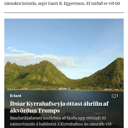
ís­lenskra heim­ila, seg­ir Gauti B. Eggerts­son. Ef mið­að er við 60
millj­óna króna lán til 25 ára myndi mán­að­ar­leg greiðslu­byrði
lækka um þriðj­ung.
Erlent
1
Íbú­ar Kyrra­hafs­eyja ótt­ast áhrif­in af
ákvörð­un Trumps
Banda­ríkja­for­seti und­ir­búa að bjóða upp rétt­indi til
námu­vinnslu á hafs­botni á Kyrra­haf­inu án sam­ráðs við