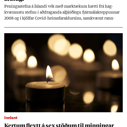
Pen­inga­stefna á Ís­landi vék með mark­tæk­um hætti frá hag­
kvæm­ustu stefnu í að­drag­anda al­þjóð­legu fjár­málakrepp­unn­ar
2008 og í kjöl­far Covid-heims­far­ald­urs­ins, sam­kvæmt rann­
sókn­ar­rit­gerð Seðla­bank­ans. Vext­ir hafa al­mennt ver­ið of lág­ir.
Tíð áföll og óvissa tor­velda hag­stjórn á Ís­landi.
Innlent
Kert­um fleytt á sex stöð­um til minn­ing­ar