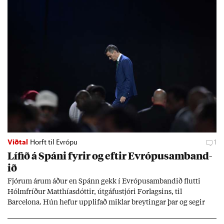
Viðtal
Horft til Evrópu
1
Líf­ið á Spáni fyr­ir og eft­ir Evr­ópu­sam­band­
ið
Fjór­um ár­um áð­ur en Spánn gekk í Evr­ópu­sam­band­ið flutti
Hólm­fríð­ur Matth­ías­dótt­ir, út­gáfu­stjóri For­lags­ins, til
Barcelona. Hún hef­ur upp­lif­að mikl­ar breyt­ing­ar þar og seg­ir
Evr­ópu­sam­band­ið hafa dælt styrkj­um til Spán­ar og það til ým­
issa mála, eins og til end­ur­bóta á sam­göng­um og land­bún­aði