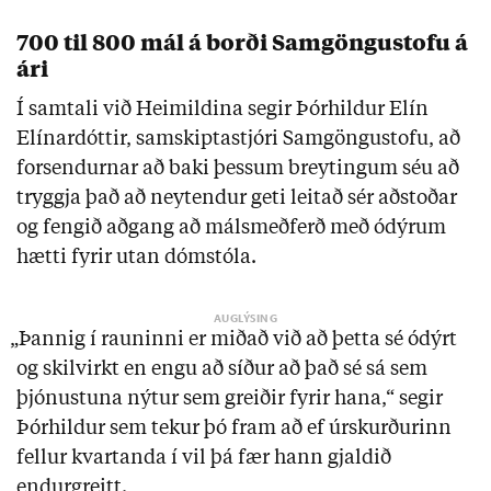
700 til 800 mál á borði Samgöngustofu á
ári
Í samtali við Heimildina segir Þórhildur Elín
Elínardóttir, samskiptastjóri Samgöngustofu, að
forsendurnar að baki þessum breytingum séu að
tryggja það að neytendur geti leitað sér aðstoðar
og fengið aðgang að málsmeðferð með ódýrum
hætti fyrir utan dómstóla.
„Þannig í rauninni er miðað við að þetta sé ódýrt
og skilvirkt en engu að síður að það sé sá sem
þjónustuna nýtur sem greiðir fyrir hana,“ segir
Þórhildur sem tekur þó fram að ef úrskurðurinn
fellur kvartanda í vil þá fær hann gjaldið
endurgreitt.