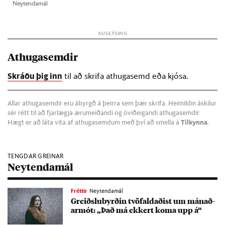
Neyt­enda­mál
Athugasemdir
Skráðu þig inn
til að skrifa athugasemd eða kjósa.
Allar athugasemdir eru ábyrgð á þeirra sem þær skrifa. Heimildin áskilur
sér rétt til að fjarlægja ærumeiðandi og óviðeigandi athugasemdir.
Hægt er að láta vita af athugasemdum með því að smella á
Tilkynna
.
TENGDAR GREINAR
Neytendamál
Fréttir
Neytendamál
Greiðslu­byrð­in tvö­fald­að­ist um mán­að­
ar­mót: „Það má ekk­ert koma upp á“