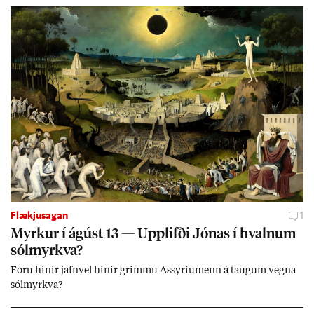
jafnt sem styrkj­um til menn­ing­ar­mála. Þá hafi katalónsk­an hlot­
ið með­byr.
Flækjusagan
1
Myrk­ur í ág­úst 13 — Upp­lifði Jón­as í hvaln­um
sól­myrkva?
Fóru hinir jafn­vel hinir grimmu Ass­yríu­menn á taug­um vegna
sól­myrkva?