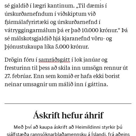
sé gjaldið í lægri kantinum. „Til dæmis í
úrskurðarnefndum í viðskiptum við
fjármálafyrirtæki og úrskurðarnefnd í
vátryggingarmálum þá er það 10.000 krónur.“ Þá
sé málskotsgjaldið hjá kjaranefnd vöru- og
þjónustukaupa líka 5.000 krónur.
Drögin fóru í
samráðsgátt
í lok janúar og
fresturinn til þess að skila inn umsögn rennur út
27. febrúar. Enn sem komið er hafa ekki borist
neinar umsagnir um málið inn í gáttina.
Áskrift hefur áhrif
Með því að kaupa áskrift að Heimildinni styrkir þú
sjálfstæða rannsóknarblaðamennsku á Íslandi, frá aðeins