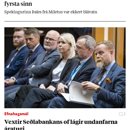
fyrsta sinn
Spek­ing­ur­inn Þa­les frá Míletus var ekk­ert blá­vatn
Efnahagsmál
2
Vext­ir Seðla­bank­ans of lág­ir und­an­farna
ára­tugi