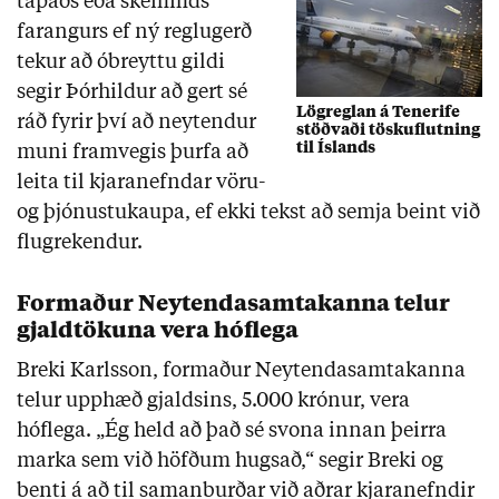
tapaðs eða skemmds
farangurs ef ný reglugerð
tekur að óbreyttu gildi
segir Þórhildur að gert sé
Lögreglan á Tenerife
ráð fyrir því að neytendur
stöðvaði töskuflutning
til Íslands
muni framvegis þurfa að
leita til kjaranefndar vöru-
og þjónustukaupa, ef ekki tekst að semja beint við
flugrekendur.
Formaður Neytendasamtakanna telur
gjaldtökuna vera hóflega
Breki Karlsson, formaður Neytendasamtakanna
telur upphæð gjaldsins, 5.000 krónur, vera
hóflega. „Ég held að það sé svona innan þeirra
marka sem við höfðum hugsað,“ segir Breki og
benti á að til samanburðar við aðrar kjaranefndir