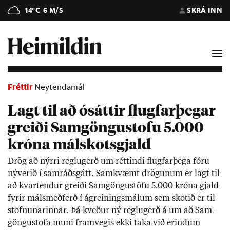
14°C
6 M/S
SKRÁ INN
Fréttir
Neytendamál
Lagt til að ósáttir flugfarþegar
greiði Samgöngustofu 5.000
króna málskotsgjald
Drög að nýrri reglu­gerð um rétt­indi flug­far­þega fóru
ný­ver­ið í sam­ráðs­gátt. Sam­kvæmt drög­un­um er lagt til
að kvart­end­ur greiði Sam­göngu­stöfu 5.000 króna gjald
fyr­ir máls­með­ferð í ágrein­ings­mál­um sem skot­ið er til
stofn­un­ar­inn­ar. Þá kveð­ur ný reglu­gerð á um að Sam­
göngu­stofa muni fram­veg­is ekki taka við er­ind­um