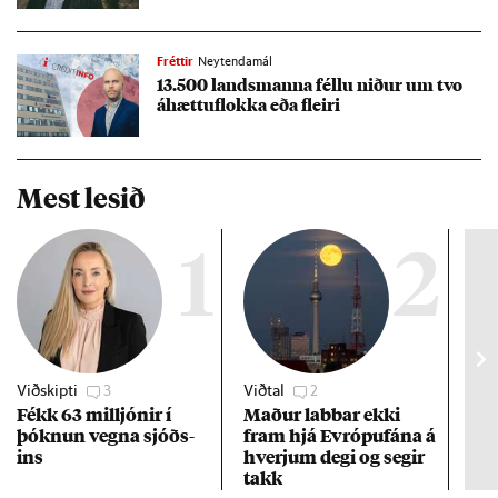
Fréttir
Neytendamál
13.500 lands­manna féllu nið­ur um tvo
áhættu­flokka eða fleiri
Mest lesið
1
2
Viðskipti
3
Viðtal
2
Efn
Fékk 63 millj­ón­ir í
Mað­ur labb­ar ekki
Vex
þókn­un vegna sjóðs­
fram hjá Evr­ópuf­ána á
of 
ins
hverj­um degi og seg­ir
ára
takk