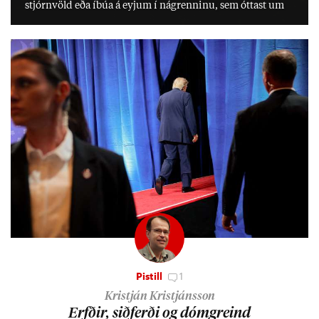
stjórn­völd eða íbúa á eyj­um í ná­grenn­inu, sem ótt­ast um
lífs­við­ur­væri sitt og um­hverfi.
Pistill
1
Kristján Kristjánsson
Erfð­ir, sið­ferði og dómgreind