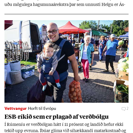
uðu mögu­lega hags­muna­árekstra þar sem unnusti Helgu er Ás­
geir Jóns­son seðla­banka­stjóri.
Vettvangur
Horft til Evrópu
2
ESB-rík­ið sem er plag­að af verð­bólgu
Í Rúm­en­íu er verð­bólg­an hátt í 11 pró­sent og land­ið hef­ur ekki
tek­ið upp evr­una. Íbú­ar glíma við sí­hækk­andi mat­ar­kostn­að og