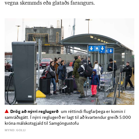
vegna skemmds eða glat­aðs far­ang­urs.
Drög að nýrri reglugerð
um réttindi flugfarþega er komin í
samráðsgátt. Í nýrri reglugerð er lagt til að kvartendur greiði 5.000
króna málskotsgjald til Samgöngustofu
MYND: GOLLI