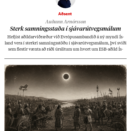
Aðsent
Auðunn Arnórsson
Sterk samn­ings­staða í sjáv­ar­út­vegs­mál­um
Hefj­ist að­ild­ar­við­ræð­ur við Evr­ópu­sam­band­ið á ný myndi Ís­
land vera í sterkri samn­ings­stöðu í sjáv­ar­út­vegs­mál­um, því sviði
sem flest­ir vænta að ráði úr­slit­um um hvort um ESB-að­ild Ís­
lands geti sam­ist. Hvað land­bún­að­ar­mál snert­ir myndi stuðn­
ing­ur við bænd­ur og dreif­býli breyt­ast mik­ið frá nú­ver­andi
kerfi, en sveigj­an­leiki til lausna er um­tals­verð­ur.