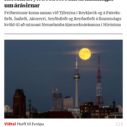
um árás­irn­ar
Frið­arsinn­ar koma sam­an við Tjörn­ina í Reykja­vík og á Pat­reks­
firði, Ísa­firði, Ak­ur­eyri, Seyð­is­firði og Reyð­ar­firði á fimmtu­dags­
kvöld til að minn­ast fórn­ar­lamba kjarn­orku­árás­anna í Hírósíma
og Naga­sakí.
Viðtal
Horft til Evrópu
2