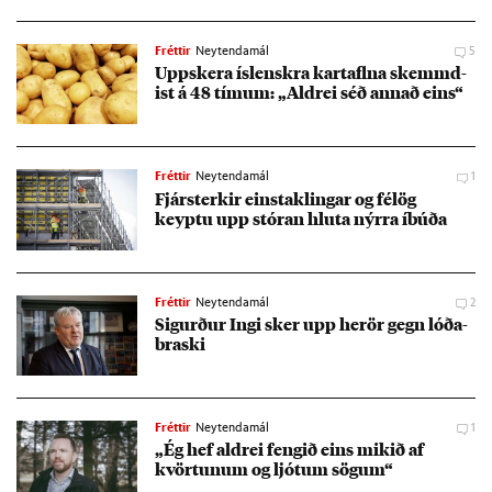
Fréttir
Neytendamál
5
Upp­skera ís­lenskra kart­aflna skemmd­
ist á 48 tím­um: „Aldrei séð ann­að eins“
Fréttir
Neytendamál
1
Fjár­sterk­ir ein­stak­ling­ar og fé­lög
keyptu upp stór­an hluta nýrra íbúða
Fréttir
Neytendamál
2
Sig­urð­ur Ingi sker upp her­ör gegn lóða­
braski
Fréttir
Neytendamál
1
„Ég hef aldrei feng­ið eins mik­ið af
kvört­un­um og ljót­um sög­um“