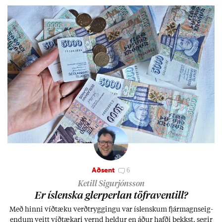
Aðsent
6
Ketill Sigurjónsson
Er ís­lenska glerperl­an töfra­ventill?
Með hinni víð­tæku verð­trygg­ingu var ís­lensk­um fjár­magns­eig­
end­um veitt víð­tæk­ari vernd held­ur en áð­ur hafði þekkst, seg­ir