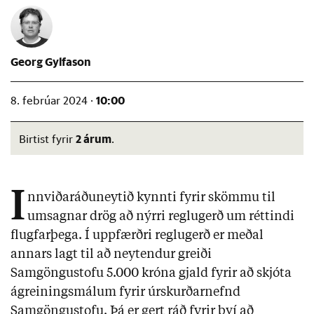
Georg Gylfason
10:00
8. febrúar 2024 ·
2 árum
Birtist fyrir
.
I
nnviðaráðuneytið kynnti fyrir skömmu til
umsagnar drög að nýrri reglugerð um réttindi
flugfarþega. Í uppfærðri reglugerð er meðal
annars lagt til að neytendur greiði
Samgöngustofu 5.000 króna gjald fyrir að skjóta
ágreiningsmálum fyrir úrskurðarnefnd
Samgöngustofu. Þá er gert ráð fyrir því að