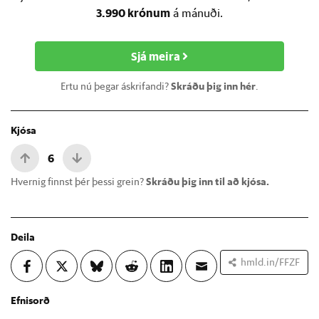
3.990 krónum
á mánuði.
Sjá meira
Ertu nú þegar áskrifandi?
Skráðu þig inn hér
.
Kjósa
6
Hvernig finnst þér þessi grein?
Skráðu þig inn til að kjósa.
Deila
hmld.in/FFZF
Efnisorð