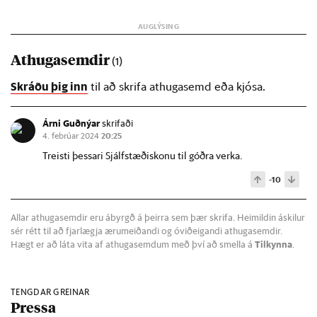
Athugasemdir
(1)
Skráðu þig inn
til að skrifa athugasemd eða kjósa.
Árni Guðnýar
skrifaði
4. febrúar 2024
20:25
Treisti þessari Sjálfstæðiskonu til góðra verka.
-10
Allar athugasemdir eru ábyrgð á þeirra sem þær skrifa. Heimildin áskilur
sér rétt til að fjarlægja ærumeiðandi og óviðeigandi athugasemdir.
Hægt er að láta vita af athugasemdum með því að smella á
Tilkynna
.
TENGDAR GREINAR
Pressa