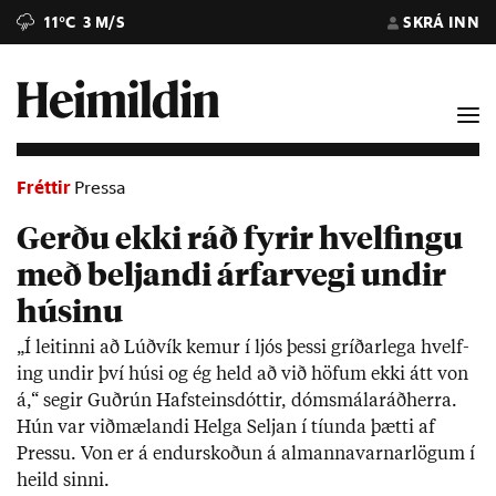
11°C
3 M/S
SKRÁ INN
Fréttir
Pressa
Gerðu ekki ráð fyrir hvelfingu
með beljandi árfarvegi undir
húsinu
„Í leit­inni að Lúð­vík kem­ur í ljós þessi gríð­ar­lega hvelf­
ing und­ir því húsi og ég held að við höf­um ekki átt von
á,“ seg­ir Guð­rún Haf­steins­dótt­ir, dóms­mála­ráð­herra.
Hún var við­mæl­andi Helga Selj­an í tí­unda þætti af
Pressu. Von er á end­ur­skoð­un á al­manna­varn­ar­lög­um í
heild sinni.