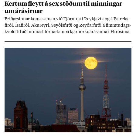
Kert­um fleytt á sex stöð­um til minn­ing­ar
um árás­irn­ar
Frið­arsinn­ar koma sam­an við Tjörn­ina í Reykja­vík og á Pat­reks­
firði, Ísa­firði, Ak­ur­eyri, Seyð­is­firði og Reyð­ar­firði á fimmtu­dags­
kvöld til að minn­ast fórn­ar­lamba kjarn­orku­árás­anna í Hírósíma
og Naga­sakí.