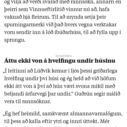
og vilja að verði svarað með rannsókn, annarri en
þeirri sem Vinnueftirlitið vinnur nú að, hafa
vaknað hjá fleirum. Til að mynda setja þeir
spurningarmerki við það hvers vegna verktakar
voru sendir inn á lóð íbúðarhúss, til að fylla upp í
sprungu.
Áttu ekki von á hvelfingu undir húsinu
„Í leitinni að Lúðvík kemur í ljós þessi gríðarlega
hvelfing undir því húsi og ég held að við höfum
ekki átt von á því að hún væri svona mikil með
beljandi árfarvegi þar undir.“ Guðrún segir málið
vera til rannsóknar.
„Ég hef heimild, samkvæmt almannavarnalögum,
til þess að kalla eftir ytri og innri úttekt. Mér