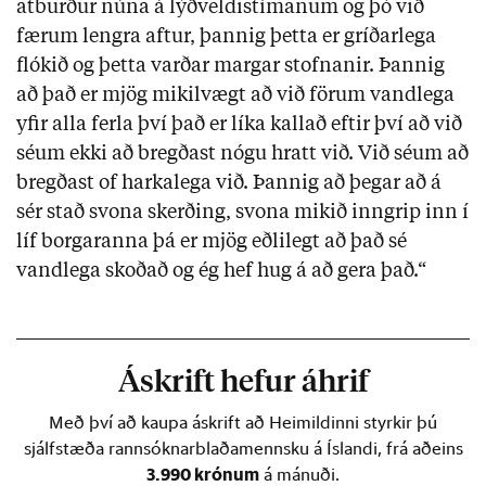
atburður núna á lýðveldistímanum og þó við
færum lengra aftur, þannig þetta er gríðarlega
flókið og þetta varðar margar stofnanir. Þannig
að það er mjög mikilvægt að við förum vandlega
yfir alla ferla því það er líka kallað eftir því að við
séum ekki að bregðast nógu hratt við. Við séum að
bregðast of harkalega við. Þannig að þegar að á
sér stað svona skerðing, svona mikið inngrip inn í
líf borgaranna þá er mjög eðlilegt að það sé
vandlega skoðað og ég hef hug á að gera það.“
Áskrift hefur áhrif
Með því að kaupa áskrift að Heimildinni styrkir þú
sjálfstæða rannsóknarblaðamennsku á Íslandi, frá aðeins
3.990 krónum
á mánuði.