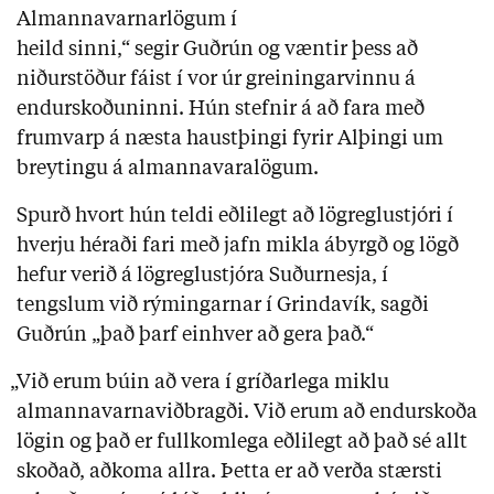
Almannavarnarlögum í
heild sinni,“ segir Guðrún og væntir þess að
niðurstöður fáist í vor úr greiningarvinnu á
endurskoðuninni. Hún stefnir á að fara með
frumvarp á næsta haustþingi fyrir Alþingi um
breytingu á almannavaralögum.
Spurð hvort hún teldi eðlilegt að lögreglustjóri í
hverju héraði fari með jafn mikla ábyrgð og lögð
hefur verið á lögreglustjóra Suðurnesja, í
tengslum við rýmingarnar í Grindavík, sagði
Guðrún „það þarf einhver að gera það.“
„Við erum búin að vera í gríðarlega miklu
almannavarnaviðbragði. Við erum að endurskoða
lögin og það er fullkomlega eðlilegt að það sé allt
skoðað, aðkoma allra. Þetta er að verða stærsti