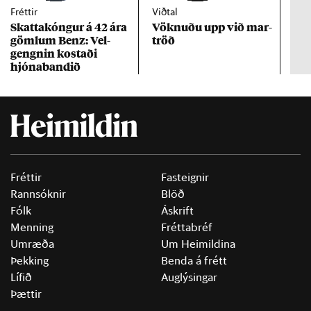
Fréttir
Viðtal
Inn
Skattakóng­ur á 42 ára
Vökn­uðu upp við mar­
RÚV
göml­um Benz: Vel­
tröð
Mar
gengn­in kostaði
un
hjóna­band­ið
Fréttir
Fasteignir
Rannsóknir
Blöð
Fólk
Áskrift
Menning
Fréttabréf
Umræða
Um Heimildina
Þekking
Benda á frétt
Lífið
Auglýsingar
Þættir