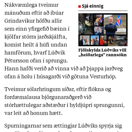
Nákvæmlega tveimur
Sjá einnig
mánuðum eftir að íbúar
Grindavíkur höfðu allir
sem einn yfirgefið bæinn í
kjölfar stórra jarðskjálfta,
komist heilt á húfi undan
Fjölskylda Lúðvíks vill
hamförum, hvarf Lúðvík
„heiðarlega“ rannsókn
Pétursson ofan í sprungu.
Hann hafði verið að vinna við að þjappa jarðveg
ofan á holu í húsagarði við götuna Vesturhóp.
Tveimur sólarhringum síðar, eftir flókna og
fordæmalausa björgunaraðgerð við
stórhættulegar aðstæður í hyldjúpri sprungunni,
var leit að honum hætt.
Spurningarnar sem ættingjar Lúðvíks spyrja sig