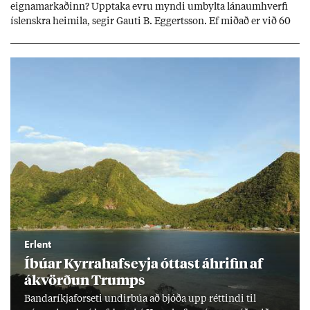
eigna­mark­að­inn? Upp­taka evru myndi um­bylta lánaum­hverfi
ís­lenskra heim­ila, seg­ir Gauti B. Eggerts­son. Ef mið­að er við 60
millj­óna króna lán til 25 ára myndi mán­að­ar­leg greiðslu­byrði
lækka um þriðj­ung.
Erlent
Íbú­ar Kyrra­hafs­eyja ótt­ast áhrif­in af
ákvörð­un Trumps
Banda­ríkja­for­seti und­ir­búa að bjóða upp rétt­indi til