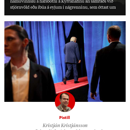
námu­vinnslu á hafs­botni á Kyrra­haf­inu án sam­ráðs við
stjórn­völd eða íbúa á eyj­um í ná­grenn­inu, sem ótt­ast um
lífs­við­ur­væri sitt og um­hverfi.
Pistill
Kristján Kristjánsson