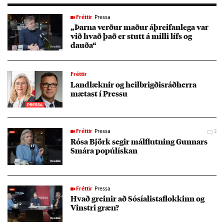
Fréttir
Pressa
„Þarna verð­ur mað­ur áþreif­an­lega var
við hvað það er stutt á milli lífs og
dauða“
Fréttir
Land­lækn­ir og heil­brigð­is­ráð­herra
mæt­ast í Pressu
Fréttir
Pressa
2
Rósa Björk seg­ir mál­flutn­ing Gunn­ars
Smára po­púlí­sk­an
Fréttir
Pressa
Hvað grein­ir að Sósí­al­ista­flokk­inn og
Vinstri græn?