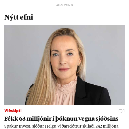
Nýtt efni
Viðskipti
1
Fékk 63 millj­ón­ir í þókn­un vegna sjóðs­ins
Spak­ur In­vest, sjóð­ur Helgu Við­ars­dótt­ur skil­aði 242 millj­óna