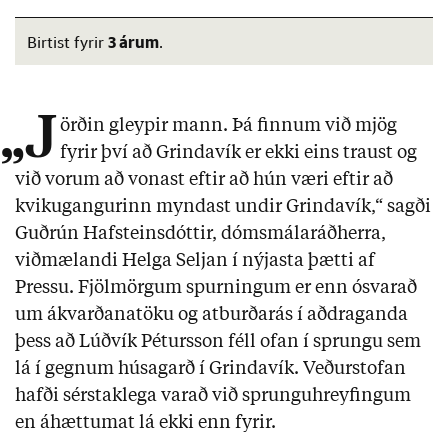
3 árum
Birtist fyrir
.
„J
örðin gleypir mann. Þá finnum við mjög
fyrir því að Grindavík er ekki eins traust og
við vorum að vonast eftir að hún væri eftir að
kvikugangurinn myndast undir Grindavík,“ sagði
Guðrún Hafsteinsdóttir, dómsmálaráðherra,
viðmælandi Helga Seljan í nýjasta þætti af
Pressu. Fjöl­mörg­um spurn­ing­um er enn ósvar­að
um ákvarð­ana­töku og at­burða­rás í að­drag­anda
þess að Lúð­vík Pét­urs­son féll of­an í sprungu sem
lá í gegn­um húsa­garð í Grinda­vík. Veð­ur­stof­an
hafði sér­stak­lega var­að við sprungu­hreyf­ing­um
en áhættumat lá ekki enn fyr­ir.