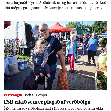
króna hagn­aði í fyrra. Seðla­bank­inn og for­sæt­is­ráðu­neyt­ið skoð­
uðu mögu­lega hags­muna­árekstra þar sem unnusti Helgu er Ás­
geir Jóns­son seðla­banka­stjóri.
Vettvangur
Horft til Evrópu
ESB-rík­ið sem er plag­að af verð­bólgu
Í Rúm­en­íu er verð­bólg­an hátt í 11 pró­sent og land­ið hef­ur ekki