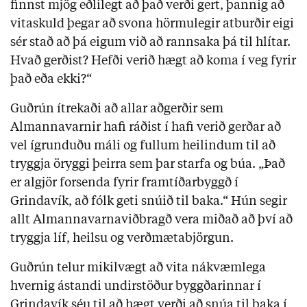
finnst mjög eðlilegt að það verði gert, þannig að
vitaskuld þegar að svona hörmulegir atburðir eigi
sér stað að þá eigum við að rannsaka þá til hlítar.
Hvað gerðist? Hefði verið hægt að koma í veg fyrir
það eða ekki?“
Guðrún ítrekaði að allar aðgerðir sem
Almannavarnir hafi ráðist í hafi verið gerðar að
vel ígrunduðu máli og fullum heilindum til að
tryggja öryggi þeirra sem þar starfa og búa. „Það
er algjör forsenda fyrir framtíðarbyggð í
Grindavík, að fólk geti snúið til baka.“ Hún segir
allt Almannavarnaviðbragð vera miðað að því að
tryggja líf, heilsu og verðmætabjörgun.
Guðrún telur mikilvægt að vita nákvæmlega
hvernig ástandi undirstöður byggðarinnar í
Grindavík séu til að hægt verði að snúa til baka í