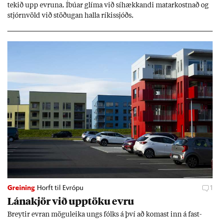
tek­ið upp evr­una. Íbú­ar glíma við sí­hækk­andi mat­ar­kostn­að og
stjórn­völd við stöð­ug­an halla rík­is­sjóðs.
Greining
Horft til Evrópu
1
Lána­kjör við upp­töku evru
Breyt­ir evr­an mögu­leika ungs fólks á því að kom­ast inn á fast­