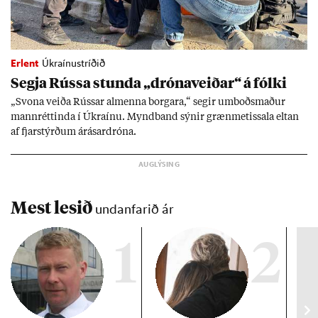
Erlent
Úkraínustríðið
Segja Rússa stunda „dróna­veið­ar“ á fólki
„Svona veiða Rúss­ar al­menna borg­ara,“ seg­ir um­boðs­mað­ur
mann­rétt­inda í Úkraínu. Mynd­band sýn­ir græn­met­issala elt­an
af fjar­stýrð­um árás­ar­dróna.
Mest lesið
undanfarið ár
1
2