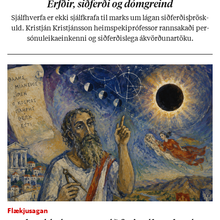
Erfð­ir, sið­ferði og dómgreind
Sjálf­hverfa er ekki sjálf­krafa til marks um lág­an sið­ferð­is­þrösk­
uld. Kristján Kristjáns­son heim­speki­pró­fess­or rann­sak­aði per­
sónu­leika­ein­kenni og sið­ferð­is­lega ákvörð­un­ar­töku.
Flækjusagan