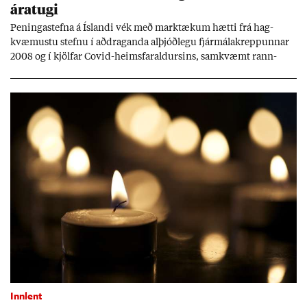
ára­tugi
Pen­inga­stefna á Ís­landi vék með mark­tæk­um hætti frá hag­
kvæm­ustu stefnu í að­drag­anda al­þjóð­legu fjár­málakrepp­unn­ar
2008 og í kjöl­far Covid-heims­far­ald­urs­ins, sam­kvæmt rann­
sókn­ar­rit­gerð Seðla­bank­ans. Vext­ir hafa al­mennt ver­ið of lág­ir.
Tíð áföll og óvissa tor­velda hag­stjórn á Ís­landi.
Innlent