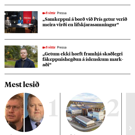
Fréttir
Pressa
„Sam­keppni á borð við Prís get­ur ver­ið
meira virði en lífs­kjara­samn­ing­ur“
Fréttir
Pressa
„Get­um ekki horft fram­hjá skað­legri
fákeppn­is­hegð­un á ís­lensk­um mark­
aði“
Mest lesið
1
2