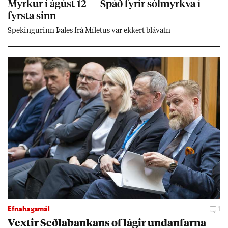
Myrk­ur í ág­úst 12 — Spáð fyr­ir sól­myrkva í
fyrsta sinn
Spek­ing­ur­inn Þa­les frá Míletus var ekk­ert blá­vatn
Efnahagsmál
1
Vext­ir Seðla­bank­ans of lág­ir und­an­farna