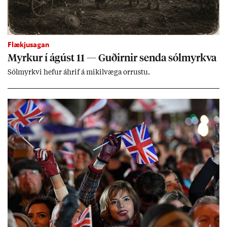
Flækjusagan
Myrk­ur í ág­úst 11 — Guð­irn­ir senda sól­myrkva
Sól­myrkvi hef­ur áhrif á mik­il­væga orr­ustu.