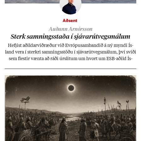
Aðsent
Auðunn Arnórsson
Sterk samn­ings­staða í sjáv­ar­út­vegs­mál­um
Hefj­ist að­ild­ar­við­ræð­ur við Evr­ópu­sam­band­ið á ný myndi Ís­
land vera í sterkri samn­ings­stöðu í sjáv­ar­út­vegs­mál­um, því sviði
sem flest­ir vænta að ráði úr­slit­um um hvort um ESB-að­ild Ís­
lands geti sam­ist. Hvað land­bún­að­ar­mál snert­ir myndi stuðn­
ing­ur við bænd­ur og dreif­býli breyt­ast mik­ið frá nú­ver­andi
kerfi, en sveigj­an­leiki til lausna er um­tals­verð­ur.