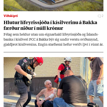
Viðskipti
2
Hlut­ur líf­eyr­is­sjóða í kís­il­ver­inu á Bakka
færð­ur nið­ur í núll krón­ur
Fé­lag sem held­ur ut­an um eign­ar­hald líf­eyr­is­sjóða og Ís­lands­
banka í kís­il­veri PCC á Bakka býr sig und­ir verstu sviðs­mynd,
gjald­þrot kís­il­vers­ins. Eng­in starf­semi hef­ur ver­ið í því í rúmt ár.