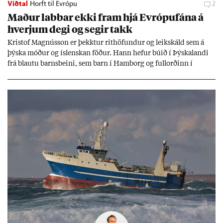
Viðtal
Horft til Evrópu
2
Mað­ur labb­ar ekki fram hjá Evr­ópuf­ána á
hverj­um degi og seg­ir takk
Kri­stof Magnús­son er þekkt­ur rit­höf­und­ur og leik­skáld sem á
þýska móð­ur og ís­lensk­an föð­ur. Hann hef­ur bú­ið í Þýskalandi
frá blautu barns­beini, sem barn í Ham­borg og full­orð­inn í
Berlín, en er vel kunn­ug­ur á Ís­landi og tal­ar ís­lensku. Hvernig
ætli hann upp­lifi að búa í landi inn­an Evr­ópu­sam­bands­ins?