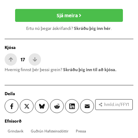
Sjá meira
Ertu nú þegar áskrifandi?
Skráðu þig inn hér
.
Kjósa
17
Hvernig finnst þér þessi grein?
Skráðu þig inn til að kjósa.
Deila
hmld.in/FFY1
Efnisorð
Grinda­vík
Guð­rún Haf­steins­dótt­ir
Pressa