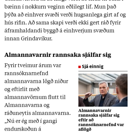
bæinn í nokkurn veginn eðlilegt líf. Mun það
þýða að einhver svæði verði hugsanlega girt af og
hús rifin. Að sama skapi verði ekki gert ráð fyrir
áframhaldandi byggð á einhverjum svæðum
innan Grindavíkur.
Almannavarnir rannsaka sjálfar sig
Fyrir tveimur árum var
Sjá einnig
rannsóknarnefnd
almannavarna lögð niður
og eftirlit með
almannavörnum flutt til
Almannavarna og
Almannavarnir
ráðuneytis almannavarna.
rannsaka sjálfar sig
eftir að
„Nú er ég með í gangi
rannsóknarnefnd var
endurskoðun á
aflögð