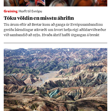
Greining
Horft til Evrópu
Tóku völd­in en misstu áhrif­in
Tíu ár­um eft­ir að Bret­ar kusu að ganga úr Evr­ópu­sam­band­inu
greiða Ís­lend­ing­ar at­kvæði um hvort hefja eigi að­ild­ar­við­ræð­ur
við sam­band­ið að nýju. Hvaða áhrif hafði út­gang­an á breskt
sam­fé­lag og hvaða lex­íu geta Ís­lend­ing­ar lært af henni?