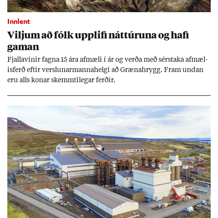
Innlent
Vilj­um að fólk upp­lifi nátt­úr­una og hafi
gam­an
Fjalla­vin­ir fagna 15 ára af­mæli í ár og verða með sér­staka af­mæl­
is­ferð eft­ir versl­un­ar­manna­helgi að Græna­hrygg. Fram und­an
eru alls kon­ar skemmti­leg­ar ferð­ir.