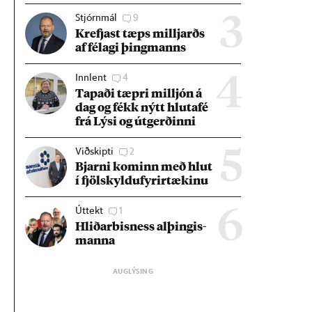
Stjórnmál
9
3
Krefjast tæps millj­arðs
af fé­lagi þing­manns
Innlent
4
4
Tap­aði tæpri millj­ón á
dag og fékk nýtt hluta­fé
frá Lýsi og út­gerð­inni
Viðskipti
2
5
Bjarni kom­inn með hlut
í fjöl­skyldu­fyr­ir­tæk­inu
Úttekt
1
6
Hlið­ar­bis­ness al­þing­is­
manna