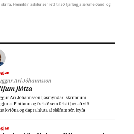
krifa. Heimildin áskilur sér rétt til að fjarlægja ærumeiðandi og
gjan
ryggur Ari Jóhannsson
­líf­um flótta
ygg­ur Ari Jó­hanns­son ljós­mynd­ari skrif­ar um
gj­una. Flótt­ann og frels­ið sem felst í því að við­
na kvíðna og dapra hluta af sjálf­um sér, leyfa
ð vera en halda samt áfram í létt­leik­ann og gleð­
gjan