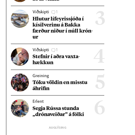
Viðskipti
1
3
Hlut­ur líf­eyr­is­sjóða í
kís­il­ver­inu á Bakka
færð­ur nið­ur í núll krón­
ur
Viðskipti
1
4
Stefn­ir í aðra vaxta­
hækk­un
Greining
5
Tóku völd­in en misstu
áhrif­in
Erlent
6
Segja Rússa stunda
„dróna­veið­ar“ á fólki