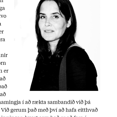
in
ga
tvo
a
er
era
anir
örn
n er
 að
það
það
a hamingja í að rækta sambandið við þá
Við gerum það með því að hafa eitthvað