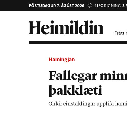
FÖSTUDAGUR 7. ÁGÚST 2026
11°C
RIGNING
3 
Frétti
Hamingjan
Fallegar min
þakklæti
Ólík­ir ein­stak­ling­ar upp­lifa h