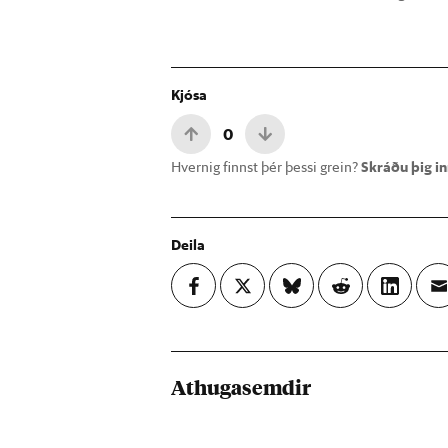
Kjósa
0
Hvernig finnst þér þessi grein?
Skráðu þig inn
Deila
Athugasemdir