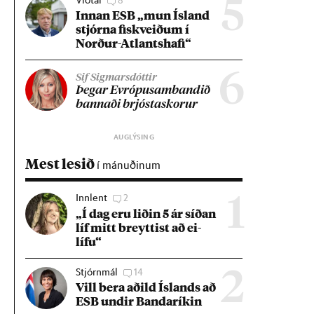
5
Inn­an ESB „mun Ís­land
stjórna fisk­veið­um í
Norð­ur-Atlants­hafi“
6
Sif Sigmarsdóttir
Þeg­ar Evr­ópu­sam­band­ið
bann­aði brjósta­skor­ur
Mest lesið
í mánuðinum
Innlent
2
1
„Í dag eru lið­in 5 ár síð­an
líf mitt breytt­ist að ei­
lífu“
Stjórnmál
14
2
Vill bera að­ild Ís­lands að
ESB und­ir Banda­rík­in