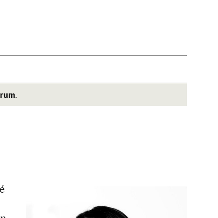
árum
.
é