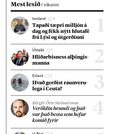
Mest lesið
í vikunni
Innlent
4
1
Tap­aði tæpri millj­ón á
dag og fékk nýtt hluta­fé
frá Lýsi og út­gerð­inni
Úttekt
1
2
Hlið­ar­bis­ness al­þing­is­
manna
Erlent
1
3
Hvað gerð­ist raun­veru­
lega í Ceuta?
4
Birgir Örn Steinarsson
Ver­öld­in hrundi og það
var það besta sem hef­ur
kom­ið fyr­ir
Viðtal
8