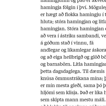
hamingjunni og það er ákveð
hamingja fólgin í því. Mögule
er hægt að flokka hamingju í 
hluta; stóra hamingjan og litl
hamingjan. Stóra hamingjan 
að vera í ástríku sambandi, v
á góðum stað í vinnu, fá
andlegar og líkamlegar áskor
og að eiga heilbrigð og glöð b
og barnabörn. Litla hamingja
þetta dagsdaglega. Til dæmis
knúsa ömmustrákana mína; 
er mín mesta gleði, sama þó 
hljómi sem klisja. Það er lík
sem skipta mann mestu máli. 