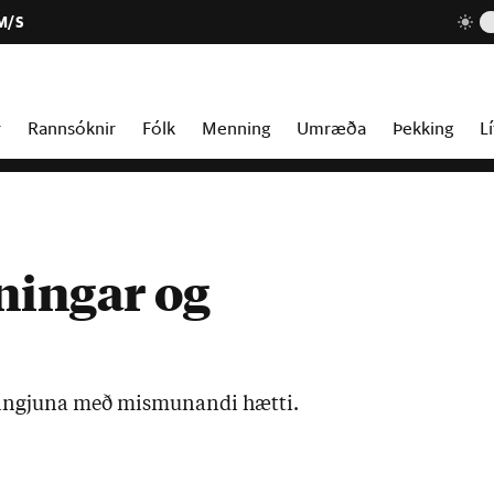
M/S
r
Rannsóknir
Fólk
Menning
Umræða
Þekking
Lí
ningar og
am­ingj­una með mis­mun­andi hætti.