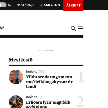
STYRKJA
SKRÁ INN
ÁSKRIFT
fið
Mest lesið
Innlent
9
1
Vildu senda unga menn
með leik­fanga­byss­ur úr
landi
Innlent
1
2
Erf­ið­ara fyr­ir ungt fólk
að fá vinnu