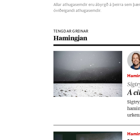
Allar athugasemdir eru ábyrgð á þeirra sem þær s
óviðeigandi athugasemdir.
TENGDAR GREINAR
Hamingjan
Hamin
Sigt
Á ei
Sig­tr
ham­in
ur­ken
þeim a
ina.
Hamin