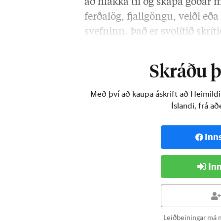
að hlakka til og skapa góðar m
ferðalög, fjallgöngu, veiði eð
svefninn. Það er svolítið skrí
hamingjuvaldur; það kom mér
Skráðu þi
Með því að kaupa áskrift að Heimild
Íslandi, frá a
Inn
Inn
Leiðbeiningar má n