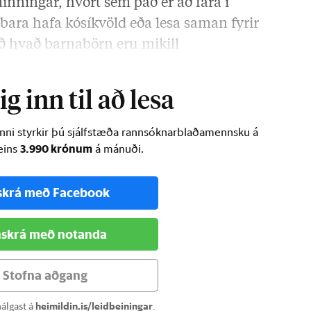
inningar, hvort sem það er að fara í
a bara hafa kósíkvöld eða lesa saman fyrir
tið hvað barnabörn eru mikill
 hálfpartinn …
g inn til að lesa
inni styrkir þú sjálfstæða rannsóknarblaðamennsku á
3.990 krónum
ðeins
á mánuði.
skrá með Facebook
skrá með notanda
Stofna aðgang
álgast á
heimildin.is/leidbeiningar
.