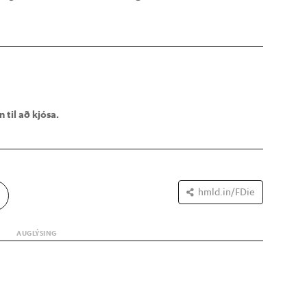
 til að kjósa.
hmld.in/FDie