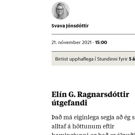
Svava Jónsdóttir
15:00
21. nóvember 2021 ·
5 
Birtist upphaflega í Stundinni fyrir
Elín G. Ragnarsdóttir
útgefandi
Það má eiginlega segja að ég s
alltaf á höttunum eftir