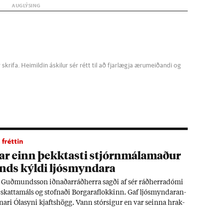
krifa. Heimildin áskilur sér rétt til að fjarlægja ærumeiðandi og
fréttin
ar einn þekkt­asti stjórn­mála­mað­ur
ands kýldi ljós­mynd­ara
t Guð­munds­son iðn­að­ar­ráð­herra sagði af sér ráð­herra­dómi
skatta­máls og stofn­aði Borg­ara­flokk­inn. Gaf ljós­mynd­ar­an­
­ari Óla­syni kjafts­högg. Vann stór­sig­ur en var seinna hrak­
 eig­in flokki.