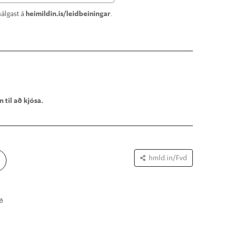
álgast á
heimildin.is/leidbeiningar
.
 til að kjósa.
hmld.in/Fvd
ð