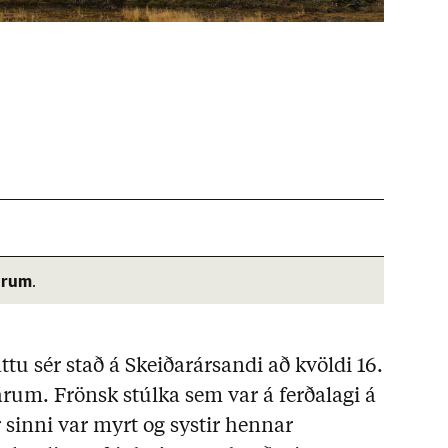
árum
.
ttu sér stað á Skeiðarársandi að kvöldi 16.
 árum. Frönsk stúlka sem var á ferðalagi á
 sinni var myrt og systir hennar