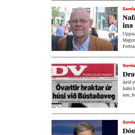
Gamla 
Nafn
ina
Upp­ná
Magnús
Frétta
og og 
Gamla 
Drau
Ár­ið 
hálsi 
son, le
beiðna
Gamla 
Dóms