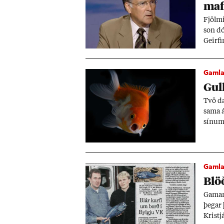
maf
Fjöl­mi
son dó
Geirfi
síð­de
ið var 
Gamla 
Gull
Tvö dæ
sama á
sín­um
Gamla 
Blöð
Gam­an
þeg­ar
Kristjá