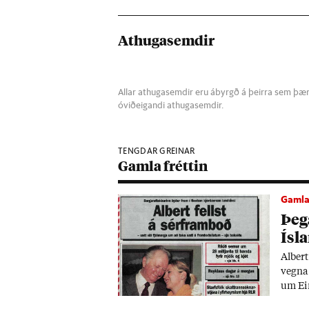
Athugasemdir
Allar athugasemdir eru ábyrgð á þeirra sem þær s
óviðeigandi athugasemdir.
TENGDAR GREINAR
Gamla fréttin
Gamla 
Þeg­
Ís­l
Al­ber
vegna 
um Ein
inn úr