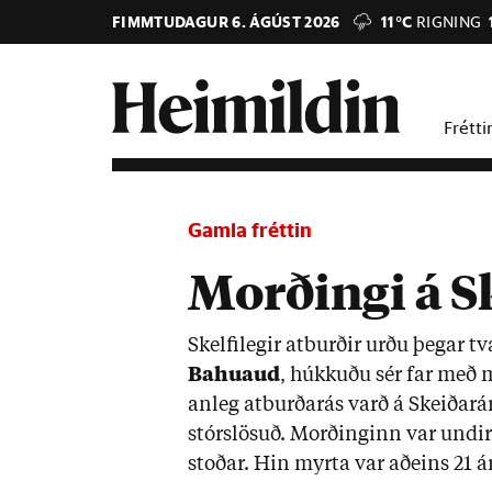
FIMMTUDAGUR 6. ÁGÚST 2026
11°C
RIGNING
Frétti
Gamla fréttin
Morðingi á S
Skelfi­leg­ir at­burð­ir urðu þeg­ar t
Bahu­aud
, húkk­uðu sér far með
an­leg at­burða­rás varð á Skeið­ar
stór­slös­uð. Morð­ing­inn var und­ir
stoð­ar. Hin myrta var að­eins 21 á