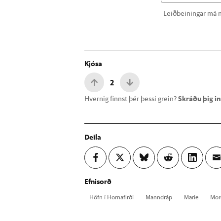
Leiðbeiningar má n
Kjósa
2
Hvernig finnst þér þessi grein?
Skráðu þig inn
Deila
Efnisorð
Höfn í Horna­firði
Mann­dráp
Marie
Mor