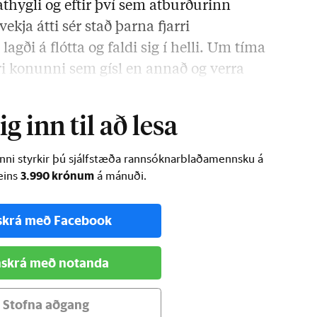
athygli og eftir því sem atburðurinn
ekja átti sér stað þarna fjarri
i á flótta og faldi sig í helli. Um tíma
ri konunni sem gísl en annað og verra
in óhug,
g inn til að lesa
inni styrkir þú sjálfstæða rannsóknarblaðamennsku á
3.990 krónum
ðeins
á mánuði.
skrá með Facebook
skrá með notanda
Stofna aðgang