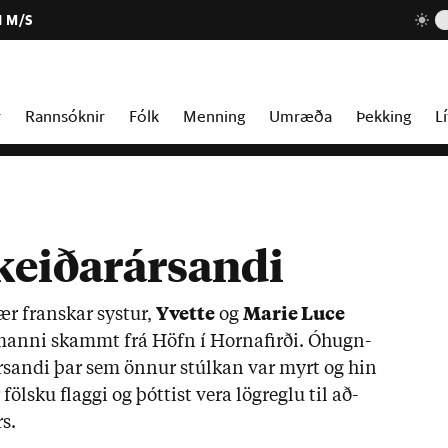
1 M/S
r
Rannsóknir
Fólk
Menning
Umræða
Þekking
Lí
keiðarársandi
vær fransk­ar syst­ur,
Yvette
og
Marie Luce
 manni skammt frá Höfn í Horna­firði. Óhugn­
­ársandi þar sem önn­ur stúlk­an var myrt og hin
 fölsku flaggi og þótt­ist vera lög­reglu til að­
rs.