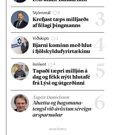
Stjórnmál
9
3
Krefjast tæps millj­arðs
af fé­lagi þing­manns
Viðskipti
2
4
Bjarni kom­inn með hlut
í fjöl­skyldu­fyr­ir­tæk­inu
Innlent
4
5
Tap­aði tæpri millj­ón á
dag og fékk nýtt hluta­fé
frá Lýsi og út­gerð­inni
6
Ásgeir Daníelsson
Áhætta og hags­muna­
tengsl við ávöxt­un sér­eign­
ar­sparn­að­ar