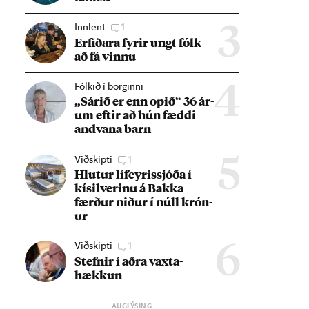
Innlent
1
3
Erf­ið­ara fyr­ir ungt fólk
að fá vinnu
Fólkið í borginni
4
„Sár­ið er enn op­ið“ 36 ár­
um eft­ir að hún fæddi
and­vana barn
Viðskipti
1
5
Hlut­ur líf­eyr­is­sjóða í
kís­il­ver­inu á Bakka
færð­ur nið­ur í núll krón­
ur
Viðskipti
1
6
Stefn­ir í aðra vaxta­
hækk­un