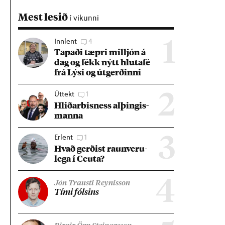
Mest lesið
í vikunni
Innlent
4
1
Tap­aði tæpri millj­ón á
dag og fékk nýtt hluta­fé
frá Lýsi og út­gerð­inni
Úttekt
1
2
Hlið­ar­bis­ness al­þing­is­
manna
Erlent
1
3
Hvað gerð­ist raun­veru­
lega í Ceuta?
4
Jón Trausti Reynisson
Tími fóls­ins