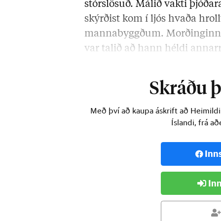
stórslösuð. Málið vakti þjóðar
skýrðist kom í ljós hvaða hrollv
mannabyggðum. Morðinginn lagð
var talið að hann héldi annar
kom á daginn. Þjóðin var sleg
Skráðu þi
Með því að kaupa áskrift að Heimild
Íslandi, frá a
Inn
Inn