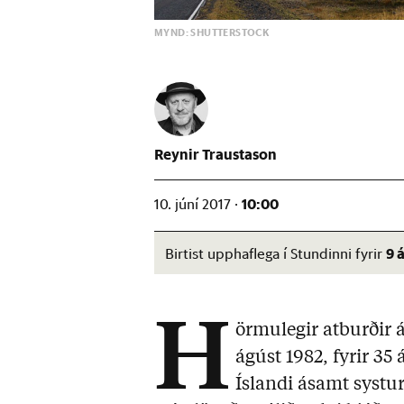
MYND: SHUTTERSTOCK
Reynir Traustason
10:00
10. júní 2017 ·
9 
Birtist upphaflega í Stundinni fyrir
H
örmulegir atburðir á
ágúst 1982, fyrir 35
Íslandi ásamt systur