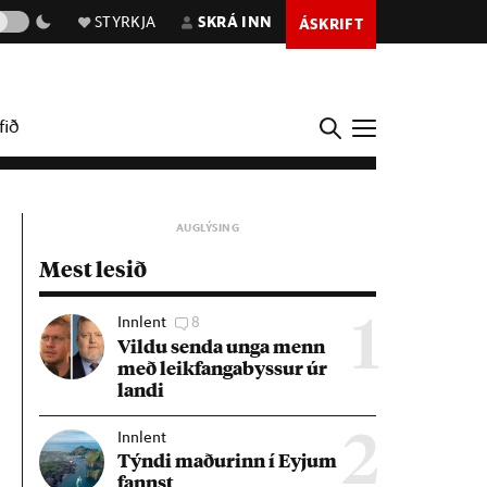
STYRKJA
SKRÁ INN
ÁSKRIFT
fið
Mest lesið
Innlent
8
1
Vildu senda unga menn
með leik­fanga­byss­ur úr
landi
Innlent
2
Týndi mað­ur­inn í Eyj­um
fannst