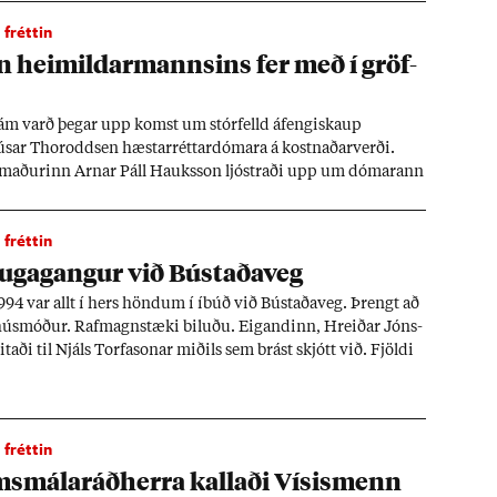
fréttin
 heim­ild­ar­manns­ins fer með í gröf­
m varð þeg­ar upp komst um stór­felld áfengis­kaup
­ar Thorodd­sen hæst­ar­rétt­ar­dóm­ara á kostn­að­ar­verði.
­mað­ur­inn Arn­ar Páll Hauks­son ljóstr­aði upp um dóm­ar­ann
var kraf­inn um nafn heim­ild­ar­manns fyr­ir dómi.
fréttin
ga­gang­ur við Bú­staða­veg
1994 var allt í hers hönd­um í íbúð við Bú­staða­veg. Þrengt að
hús­móð­ur. Raf­magns­tæki bil­uðu. Eig­and­inn, Hreið­ar Jóns­
it­aði til Njáls Torfa­son­ar mið­ils sem brást skjótt við. Fjöldi
 vegna drauga­gangs enn í dag.
fréttin
­mála­ráð­herra kall­aði Vís­is­menn