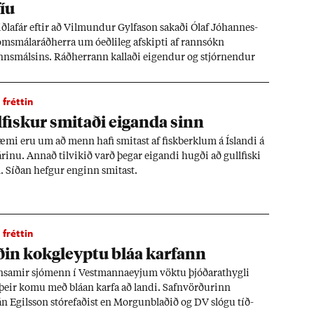
íu
ðla­fár eft­ir að Vil­mund­ur Gylfa­son sak­aði Ólaf Jó­hann­es­
ms­mála­ráð­herra um óeðli­leg af­skipti af rann­sókn
nns­máls­ins. Ráð­herr­ann kall­aði eig­end­ur og stjórn­end­ur
g­is­blaðs­ins Vís­is mafíu og var dæmd­ur fyr­ir meið­yrði. Mál­
Þor­steini Páls­syni rit­stjóra þung­bært.
fréttin
­fisk­ur smit­aði eig­anda sinn
mi eru um að menn hafi smit­ast af fisk­berkl­um á Ís­landi á
r­inu. Ann­að til­vik­ið varð þeg­ar eig­andi hugði að gull­fiski
. Síð­an hefg­ur eng­inn smit­ast.
fréttin
­in kok­g­leyptu bláa karf­ann
­sam­ir sjó­menn í Vest­manna­eyj­um vöktu þjóð­ar­at­hygli
 þeir komu með blá­an karfa að landi. Safn­vörð­ur­inn
n Eg­ils­son stór­ef­að­ist en Morg­un­blað­ið og DV slógu tíð­