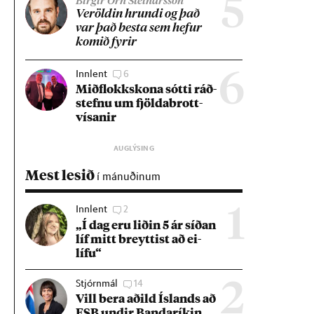
5
Birgir Örn Steinarsson
Ver­öld­in hrundi og það
var það besta sem hef­ur
kom­ið fyr­ir
Innlent
6
6
Mið­flokks­kona sótti ráð­
stefnu um fjölda­brott­
vís­an­ir
Mest lesið
í mánuðinum
Innlent
2
1
„Í dag eru lið­in 5 ár síð­an
líf mitt breytt­ist að ei­
lífu“
Stjórnmál
14
2
Vill bera að­ild Ís­lands að
ESB und­ir Banda­rík­in