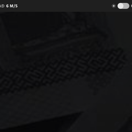
AÐ
6 M/S