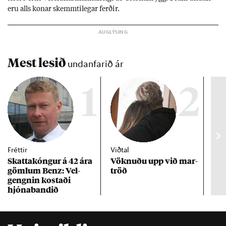
eru alls kon­ar skemmti­leg­ar ferð­ir.
Mest lesið
undanfarið ár
1
2
Fréttir
Viðtal
Inn
Skattakóng­ur á 42 ára
Vökn­uðu upp við mar­
RÚV
göml­um Benz: Vel­
tröð
Mar
gengn­in kostaði
un
hjóna­band­ið