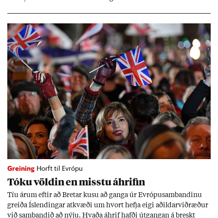
Greining
Horft til Evrópu
Tóku völd­in en misstu áhrif­in
Tíu ár­um eft­ir að Bret­ar kusu að ganga úr Evr­ópu­sam­band­inu
greiða Ís­lend­ing­ar at­kvæði um hvort hefja eigi að­ild­ar­við­ræð­ur
við sam­band­ið að nýju. Hvaða áhrif hafði út­gang­an á breskt