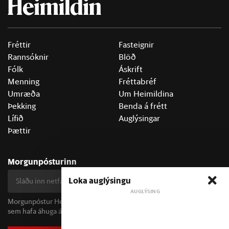
Fréttir
Fasteignir
Rannsóknir
Blöð
Fólk
Áskrift
Menning
Fréttabréf
Umræða
Um Heimildina
Þekking
Benda á frétt
Lífið
Auglýsingar
Þættir
Morgunpósturinn
Loka auglýsingu
Skrá mig
Morgunpóstur Heimildarinnar berst alla morgna og er fyrir öll þau
sem hafa áhuga á fréttum og þjóðfélagsumræðu.