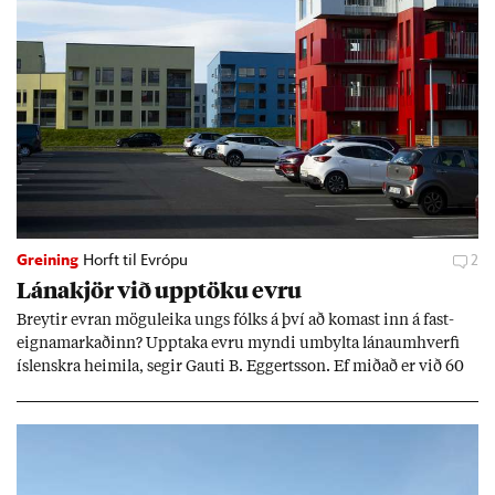
Greining
Horft til Evrópu
2
Lána­kjör við upp­töku evru
Breyt­ir evr­an mögu­leika ungs fólks á því að kom­ast inn á fast­
eigna­mark­að­inn? Upp­taka evru myndi um­bylta lánaum­hverfi
ís­lenskra heim­ila, seg­ir Gauti B. Eggerts­son. Ef mið­að er við 60
millj­óna króna lán til 25 ára myndi mán­að­ar­leg greiðslu­byrði
lækka um þriðj­ung.