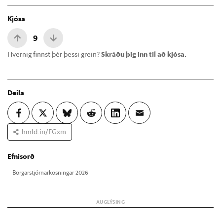
Kjósa
9
Hvernig finnst þér þessi grein?
Skráðu þig inn til að kjósa.
Deila
hmld.in/FGxm
Efnisorð
Borg­ar­stjórn­ar­kosn­ing­ar 2026