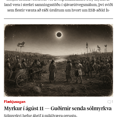
land vera í sterkri samn­ings­stöðu í sjáv­ar­út­vegs­mál­um, því sviði
sem flest­ir vænta að ráði úr­slit­um um hvort um ESB-að­ild Ís­
lands geti sam­ist. Hvað land­bún­að­ar­mál snert­ir myndi stuðn­
ing­ur við bænd­ur og dreif­býli breyt­ast mik­ið frá nú­ver­andi
kerfi, en sveigj­an­leiki til lausna er um­tals­verð­ur.
Flækjusagan
1
Myrk­ur í ág­úst 11 — Guð­irn­ir senda sól­myrkva
Sól­myrkvi hef­ur áhrif á mik­il­væga orr­ustu.