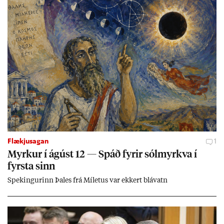
Flækjusagan
1
Myrk­ur í ág­úst 12 — Spáð fyr­ir sól­myrkva í
fyrsta sinn
Spek­ing­ur­inn Þa­les frá Míletus var ekk­ert blá­vatn