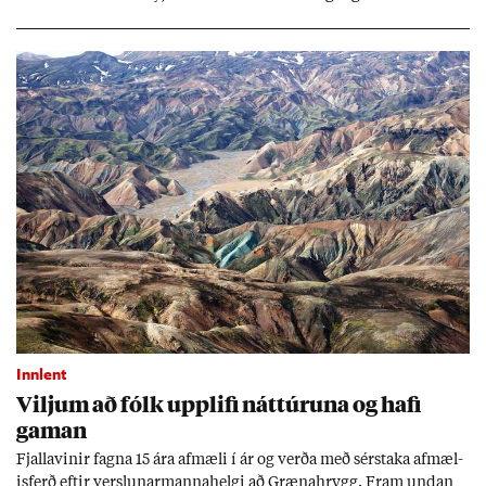
sam­fé­lag og hvaða lex­íu geta Ís­lend­ing­ar lært af henni?
Innlent
Vilj­um að fólk upp­lifi nátt­úr­una og hafi
gam­an
Fjalla­vin­ir fagna 15 ára af­mæli í ár og verða með sér­staka af­mæl­
is­ferð eft­ir versl­un­ar­manna­helgi að Græna­hrygg. Fram und­an