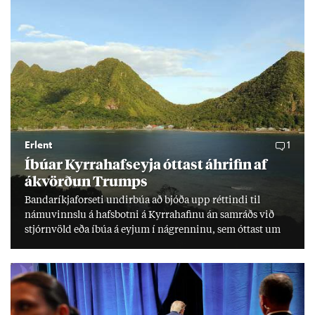
Erlent
1
Íbú­ar Kyrra­hafs­eyja ótt­ast áhrif­in af
ákvörð­un Trumps
Banda­ríkja­for­seti und­ir­búa að bjóða upp rétt­indi til
námu­vinnslu á hafs­botni á Kyrra­haf­inu án sam­ráðs við
stjórn­völd eða íbúa á eyj­um í ná­grenn­inu, sem ótt­ast um
lífs­við­ur­væri sitt og um­hverfi.