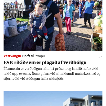
Vettvangur
Horft til Evrópu
2
ESB-rík­ið sem er plag­að af verð­bólgu
Í Rúm­en­íu er verð­bólg­an hátt í 11 pró­sent og land­ið hef­ur ekki
tek­ið upp evr­una. Íbú­ar glíma við sí­hækk­andi mat­ar­kostn­að og
stjórn­völd við stöð­ug­an halla rík­is­sjóðs.