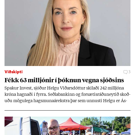
Viðskipti
3
Fékk 63 millj­ón­ir í þókn­un vegna sjóðs­ins
Spak­ur In­vest, sjóð­ur Helgu Við­ars­dótt­ur skil­aði 242 millj­óna
króna hagn­aði í fyrra. Seðla­bank­inn og for­sæt­is­ráðu­neyt­ið skoð­
uðu mögu­lega hags­muna­árekstra þar sem unnusti Helgu er Ás­
geir Jóns­son seðla­banka­stjóri.