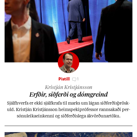
Pistill
1
Kristján Kristjánsson
Erfð­ir, sið­ferði og dómgreind
Sjálf­hverfa er ekki sjálf­krafa til marks um lág­an sið­ferð­is­þrösk­
uld. Kristján Kristjáns­son heim­speki­pró­fess­or rann­sak­aði per­
sónu­leika­ein­kenni og sið­ferð­is­lega ákvörð­un­ar­töku.