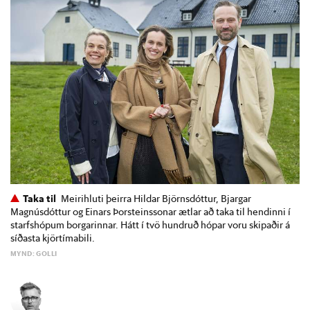
Taka til
Meirihluti þeirra Hildar Björnsdóttur, Bjargar
Magnúsdóttur og Einars Þorsteinssonar ætlar að taka til hendinni í
starfshópum borgarinnar. Hátt í tvö hundruð hópar voru skipaðir á
síðasta kjörtímabili.
MYND: GOLLI