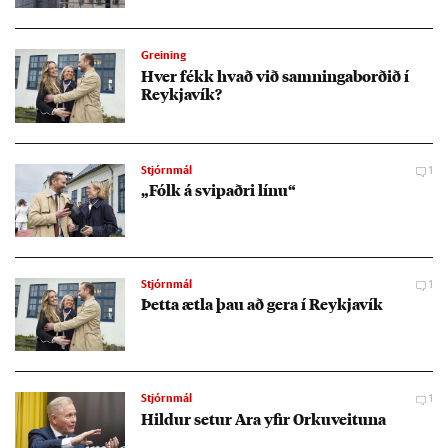
Greining
Hver fékk hvað við samn­inga­borð­ið í
Reykja­vík?
Stjórnmál
1
„Fólk á svip­aðri línu“
Stjórnmál
1
Þetta ætla þau að gera í Reykja­vík
Stjórnmál
1
Hild­ur set­ur Ara yf­ir Orku­veit­una