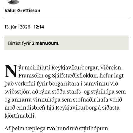
Valur Grettisson
12:14
13. júní 2026 ·
2 mánuðum
Birtist fyrir
.
N
ýr meirihluti Reykjavíkurborgar, Viðreisn,
Framsókn og Sjálfstæðisflokkur, hefur lagt
það verkefni fyrir borgarritara í samvinnu við
sviðsstjóra að rýna stöðu starfs- og stýrihópa sem
og annarra vinnuhópa sem stofnaðir hafa verið
með erindisbréfi hjá Reykjavíkurborg á síðasta
kjörtímabili.
Af þeim tæplega tvö hundruð stýrihópum