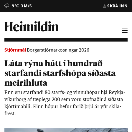
9°C
3 M/S
SKRÁ INN
Stjórnmál
Borgarstjórnarkosningar 2026
Láta rýna hátt í hundrað
starfandi starfshópa síðasta
meirihluta
Enn eru starf­andi 80 starfs- og vinnu­hóp­ar hjá Reykja­
vík­ur­borg af tæp­lega 200 sem voru stofn­að­ir á síð­asta
kjör­tíma­bili. Einn hóp­ur hef­ur far­ið þrjú ár yf­ir skila­
frest.