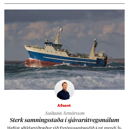
Berlín, en er vel kunn­ug­ur á Ís­landi og tal­ar ís­lensku. Hvernig
ætli hann upp­lifi að búa í landi inn­an Evr­ópu­sam­bands­ins?
Aðsent
Auðunn Arnórsson
Sterk samn­ings­staða í sjáv­ar­út­vegs­mál­um
Hefj­ist að­ild­ar­við­ræð­ur við Evr­ópu­sam­band­ið á ný myndi Ís­