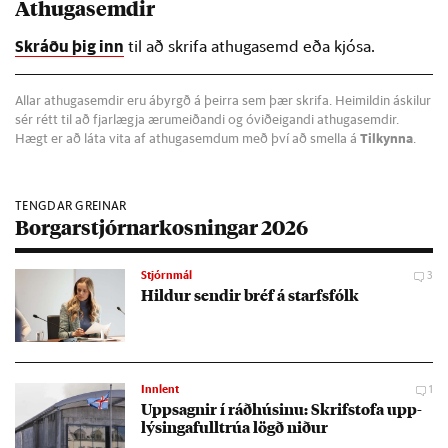
Athugasemdir
Skráðu þig inn
til að skrifa athugasemd eða kjósa.
Allar athugasemdir eru ábyrgð á þeirra sem þær skrifa. Heimildin áskilur
sér rétt til að fjarlægja ærumeiðandi og óviðeigandi athugasemdir.
Hægt er að láta vita af athugasemdum með því að smella á
Tilkynna
.
TENGDAR GREINAR
Borgarstjórnarkosningar 2026
Stjórnmál
3
Hild­ur send­ir bréf á starfs­fólk
Innlent
1
Upp­sagn­ir í ráð­hús­inu: Skrif­stofa upp­
lýs­inga­full­trúa lögð nið­ur