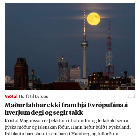
Viðtal
Horft til Evrópu
2
Mað­ur labb­ar ekki fram hjá Evr­ópuf­ána á
hverj­um degi og seg­ir takk
Kri­stof Magnús­son er þekkt­ur rit­höf­und­ur og leik­skáld sem á
þýska móð­ur og ís­lensk­an föð­ur. Hann hef­ur bú­ið í Þýskalandi
frá blautu barns­beini, sem barn í Ham­borg og full­orð­inn í