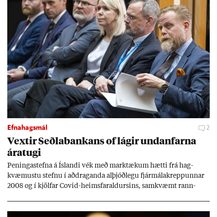
Efnahagsmál
2
Vext­ir Seðla­bank­ans of lág­ir und­an­farna
ára­tugi
Pen­inga­stefna á Ís­landi vék með mark­tæk­um hætti frá hag­
kvæm­ustu stefnu í að­drag­anda al­þjóð­legu fjár­málakrepp­unn­ar
2008 og í kjöl­far Covid-heims­far­ald­urs­ins, sam­kvæmt rann­
sókn­ar­rit­gerð Seðla­bank­ans. Vext­ir hafa al­mennt ver­ið of lág­ir.
Tíð áföll og óvissa tor­velda hag­stjórn á Ís­landi.