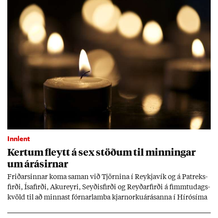
Innlent
Kert­um fleytt á sex stöð­um til minn­ing­ar
um árás­irn­ar
Frið­arsinn­ar koma sam­an við Tjörn­ina í Reykja­vík og á Pat­reks­
firði, Ísa­firði, Ak­ur­eyri, Seyð­is­firði og Reyð­ar­firði á fimmtu­dags­
kvöld til að minn­ast fórn­ar­lamba kjarn­orku­árás­anna í Hírósíma
og Naga­sakí.