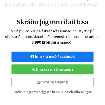
vinnuhópar. Alls höfðu 102 starfs- og stýrihópar
lokið störfum og skilað af …
Skráðu þig inn til að lesa
Með því að kaupa áskrift að Heimildinni styrkir þú
sjálfstæða rannsóknarblaðamennsku á Íslandi, frá aðeins
3.990 krónum
á mánuði.
Innskrá með Facebook
Innskrá með notanda
Stofna aðgang
Leiðbeiningar má nálgast á
heimildin.is/leidbeiningar
.