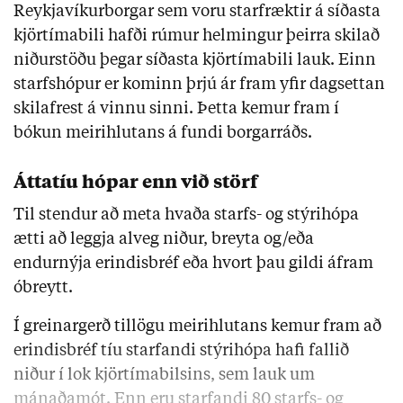
Reykjavíkurborgar sem voru starfræktir á síðasta
kjörtímabili hafði rúmur helmingur þeirra skilað
niðurstöðu þegar síðasta kjörtímabili lauk. Einn
starfshópur er kominn þrjú ár fram yfir dagsettan
skilafrest á vinnu sinni. Þetta kemur fram í
bókun meirihlutans á fundi borgarráðs.
Áttatíu hópar enn við störf
Til stendur að meta hvaða starfs- og stýrihópa
ætti að leggja alveg niður, breyta og/eða
endurnýja erindisbréf eða hvort þau gildi áfram
óbreytt.
Í greinargerð tillögu meirihlutans kemur fram að
erindisbréf tíu starfandi stýrihópa hafi fallið
niður í lok kjörtímabilsins, sem lauk um
mánaðamót. Enn eru starfandi 80 starfs- og