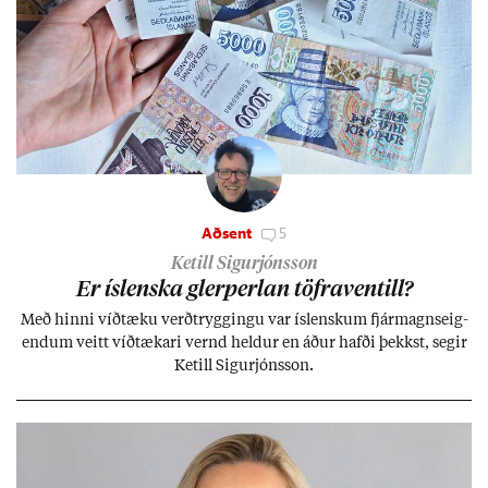
Aðsent
5
Ketill Sigurjónsson
Er ís­lenska glerperl­an töfra­ventill?
Með hinni víð­tæku verð­trygg­ingu var ís­lensk­um fjár­magns­eig­
end­um veitt víð­tæk­ari vernd held­ur en áð­ur hafði þekkst, seg­ir
Ketill Sig­ur­jóns­son.