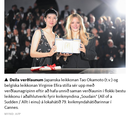
Deila verðlaunum
Japanska leikkonan Tao Okamoto (t.v.) og
belgíska leikkonan Virginie Efira stilla sér upp með
verðlaunagripinn eftir að hafa unnið saman verðlaunin í flokki bestu
leikkonu í aðalhlutverki fyrir kvikmyndina „Soudain“ (All of a
Sudden / Allt í einu) á lokahátíð 79. kvikmyndahátíðarinnar í
Cannes.
MYND: AFP