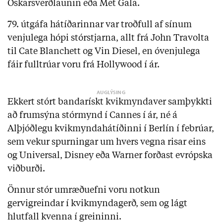
Óskarsverðlaunin eða Met Gala.
79. útgáfa hátíðarinnar var troðfull af sínum
venjulega hópi stórstjarna, allt frá John Travolta
til Cate Blanchett og Vin Diesel, en óvenjulega
fáir fulltrúar voru frá Hollywood í ár.
Ekkert stórt bandarískt kvikmyndaver samþykkti
að frumsýna stórmynd í Cannes í ár, né á
Alþjóðlegu kvikmyndahátíðinni í Berlín í febrúar,
sem vekur spurningar um hvers vegna risar eins
og Universal, Disney eða Warner forðast evrópska
viðburði.
Önnur stór umræðuefni voru notkun
gervigreindar í kvikmyndagerð, sem og lágt
hlutfall kvenna í greininni.