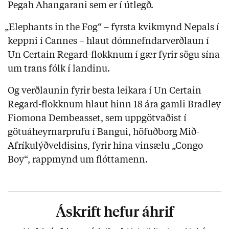
Pegah Ahangarani sem er í útlegð.
„Elephants in the Fog“ – fyrsta kvikmynd Nepals í
keppni í Cannes – hlaut dómnefndarverðlaun í
Un Certain Regard-flokknum í gær fyrir sögu sína
um trans fólk í landinu.
Og verðlaunin fyrir besta leikara í Un Certain
Regard-flokknum hlaut hinn 18 ára gamli Bradley
Fiomona Dembeasset, sem uppgötvaðist í
götuáheyrnarprufu í Bangui, höfuðborg Mið-
Afríkulýðveldisins, fyrir hina vinsælu „Congo
Boy“, rappmynd um flóttamenn.
Áskrift hefur áhrif