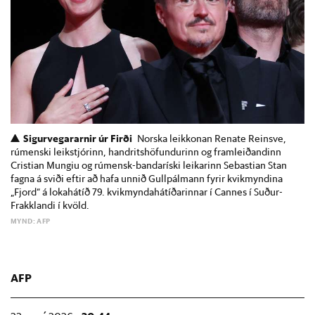
Sigurvegararnir úr Firði
Norska leikkonan Renate Reinsve,
rúmenski leikstjórinn, handritshöfundurinn og framleiðandinn
Cristian Mungiu og rúmensk-bandaríski leikarinn Sebastian Stan
fagna á sviði eftir að hafa unnið Gullpálmann fyrir kvikmyndina
„Fjord“ á lokahátíð 79. kvikmyndahátíðarinnar í Cannes í Suður-
Frakklandi í kvöld.
MYND: AFP
AFP