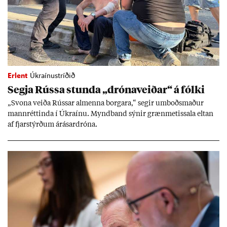
Erlent
Úkraínustríðið
Segja Rússa stunda „dróna­veið­ar“ á fólki
„Svona veiða Rúss­ar al­menna borg­ara,“ seg­ir um­boðs­mað­ur
mann­rétt­inda í Úkraínu. Mynd­band sýn­ir græn­met­issala elt­an
af fjar­stýrð­um árás­ar­dróna.