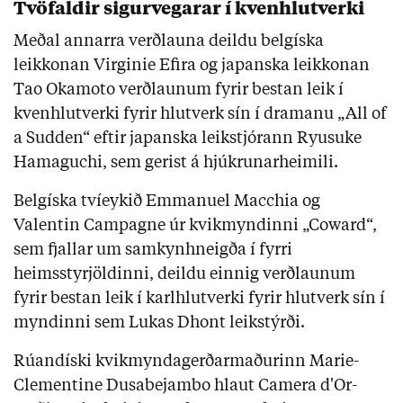
Tvöfaldir sigurvegarar í kvenhlutverki
Meðal annarra verðlauna deildu belgíska
leikkonan Virginie Efira og japanska leikkonan
Tao Okamoto verðlaunum fyrir bestan leik í
kvenhlutverki fyrir hlutverk sín í dramanu „All of
a Sudden“ eftir japanska leikstjórann Ryusuke
Hamaguchi, sem gerist á hjúkrunarheimili.
Belgíska tvíeykið Emmanuel Macchia og
Valentin Campagne úr kvikmyndinni „Coward“,
sem fjallar um samkynhneigða í fyrri
heimsstyrjöldinni, deildu einnig verðlaunum
fyrir bestan leik í karlhlutverki fyrir hlutverk sín í
myndinni sem Lukas Dhont leikstýrði.
Rúandíski kvikmyndagerðarmaðurinn Marie-
Clementine Dusabejambo hlaut Camera d'Or-