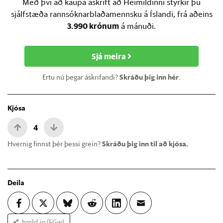
Með því að kaupa áskrift að Heimildinni styrkir þú
sjálfstæða rannsóknarblaðamennsku á Íslandi, frá aðeins
3.990 krónum
á mánuði.
Sjá meira
Ertu nú þegar áskrifandi?
Skráðu þig inn hér
.
Kjósa
4
Hvernig finnst þér þessi grein?
Skráðu þig inn til að kjósa.
Deila
hmld.in/FGwJ