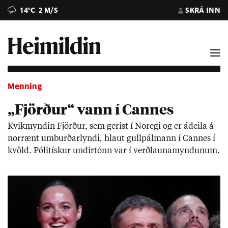
14°C
2 M/S
SKRÁ INN
Menning
„Fjörður“ vann í Cannes
Kvik­mynd­in Fjörð­ur, sem ger­ist í Nor­egi og er ádeila á
nor­rænt um­burð­ar­lyndi, hlaut gullpálm­ann í Cann­es í
kvöld. Póli­tísk­ur und­ir­tónn var í verð­launa­mynd­un­um.