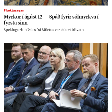
Flækjusagan
Myrk­ur í ág­úst 12 — Spáð fyr­ir sól­myrkva í
fyrsta sinn
Spek­ing­ur­inn Þa­les frá Míletus var ekk­ert blá­vatn