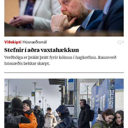
Viðskipti
Húsnæðismál
1
Stefn­ir í aðra vaxta­hækk­un
Verð­bólga er þrálát þrátt fyr­ir kóln­un í hag­kerf­inu. Raun­verð
hús­næð­is lækk­ar skarpt.