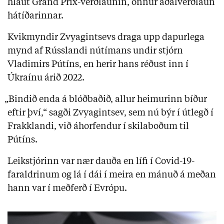
hlaut Grand Prix-verðlaunin, önnur aðalverðlaun
hátíðarinnar.
Kvikmyndir Zvyagintsevs draga upp dapurlega
mynd af Rússlandi nútímans undir stjórn
Vladimirs Pútíns, en herir hans réðust inn í
Úkraínu árið 2022.
„Bindið enda á blóðbaðið, allur heimurinn bíður
eftir því,“ sagði Zvyagintsev, sem nú býr í útlegð í
Frakklandi, við áhorfendur í skilaboðum til
Pútíns.
Leikstjórinn var nær dauða en lífi í Covid-19-
faraldrinum og lá í dái í meira en mánuð á meðan
hann var í meðferð í Evrópu.