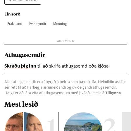
Efnisorð
Frakk­land
Kvik­mynd­ir
Menn­ing
Athugasemdir
Skráðu þig inn
til að skrifa athugasemd eða kjósa.
Allar athugasemdir eru ábyrgð á þeirra sem þær skrifa. Heimildin áskilur
sér rétt til að fjarlægja ærumeiðandi og óviðeigandi athugasemdir.
Hægt er að láta vita af athugasemdum með því að smella á
Tilkynna
.
Mest lesið
1
2