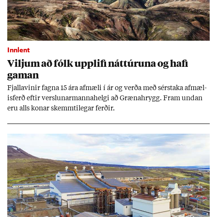
Innlent
Vilj­um að fólk upp­lifi nátt­úr­una og hafi
gam­an
Fjalla­vin­ir fagna 15 ára af­mæli í ár og verða með sér­staka af­mæl­
is­ferð eft­ir versl­un­ar­manna­helgi að Græna­hrygg. Fram und­an
eru alls kon­ar skemmti­leg­ar ferð­ir.