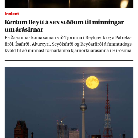
Innlent
Kert­um fleytt á sex stöð­um til minn­ing­ar
um árás­irn­ar
Frið­arsinn­ar koma sam­an við Tjörn­ina í Reykja­vík og á Pat­reks­
firði, Ísa­firði, Ak­ur­eyri, Seyð­is­firði og Reyð­ar­firði á fimmtu­dags­
kvöld til að minn­ast fórn­ar­lamba kjarn­orku­árás­anna í Hírósíma
og Naga­sakí.