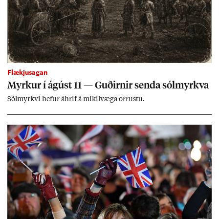
Flækjusagan
Myrk­ur í ág­úst 11 — Guð­irn­ir senda sól­myrkva
Sól­myrkvi hef­ur áhrif á mik­il­væga orr­ustu.