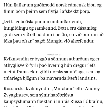
Hún fjallar um guðhrædd norsk-rúmensk hjón og
fimm börn þeirra sem flytja í afskekkt þorp.
„Þetta er boðskapur um umburðarlyndi,
inngildingu og samkennd. Þetta eru dásamleg
gildi sem við öll höldum í heiðri, en við þurfum að
iðka þau oftar,“ sagði Mungiu við áhorfendur.
Kvikmyndin er byggð á sönnum atburðum og er
athyglisverð fyrir það hvernig hún dregur í efa
meint framsækin gildi norsks samfélags, sem og
trúarlega bjögun í barnaverndarkerfi landsins.
Rússneska kvikmyndin „Minotaur“ eftir Andrey
Zvyagintsev, sem sýnir harðbrjósta
kaupsýslumann flæktan í innrás Rússa í Úkraínu,