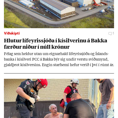
Viðskipti
1
Hlut­ur líf­eyr­is­sjóða í kís­il­ver­inu á Bakka
færð­ur nið­ur í núll krón­ur
Fé­lag sem held­ur ut­an um eign­ar­hald líf­eyr­is­sjóða og Ís­lands­
banka í kís­il­veri PCC á Bakka býr sig und­ir verstu sviðs­mynd,
gjald­þrot kís­il­vers­ins. Eng­in starf­semi hef­ur ver­ið í því í rúmt ár.