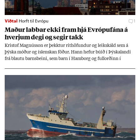
Viðtal
Horft til Evrópu
1
Mað­ur labb­ar ekki fram hjá Evr­ópuf­ána á
hverj­um degi og seg­ir takk
Kri­stof Magnús­son er þekkt­ur rit­höf­und­ur og leik­skáld sem á
þýska móð­ur og ís­lensk­an föð­ur. Hann hef­ur bú­ið í Þýskalandi
frá blautu barns­beini, sem barn í Ham­borg og full­orð­inn í
Berlín, en er vel kunn­ug­ur á Ís­landi og tal­ar ís­lensku. Hvernig
ætli hann upp­lifi að búa í landi inn­an Evr­ópu­sam­bands­ins?