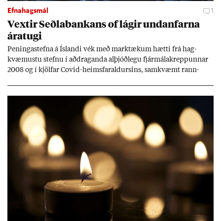
Efnahagsmál
1
Vext­ir Seðla­bank­ans of lág­ir und­an­farna
ára­tugi
Pen­inga­stefna á Ís­landi vék með mark­tæk­um hætti frá hag­
kvæm­ustu stefnu í að­drag­anda al­þjóð­legu fjár­málakrepp­unn­ar
2008 og í kjöl­far Covid-heims­far­ald­urs­ins, sam­kvæmt rann­
sókn­ar­rit­gerð Seðla­bank­ans. Vext­ir hafa al­mennt ver­ið of lág­ir.
Tíð áföll og óvissa tor­velda hag­stjórn á Ís­landi.