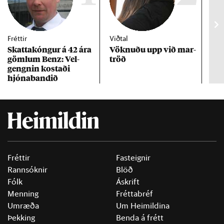
Fréttir
Viðtal
Inn
Skattakóng­ur á 42 ára
Vökn­uðu upp við mar­
RÚV
göml­um Benz: Vel­
tröð
Mar
gengn­in kostaði
un
hjóna­band­ið
Fréttir
Fasteignir
Rannsóknir
Blöð
Fólk
Áskrift
Menning
Fréttabréf
Umræða
Um Heimildina
Þekking
Benda á frétt