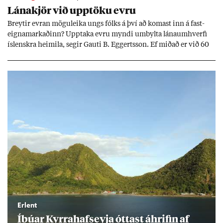
Lána­kjör við upp­töku evru
Breyt­ir evr­an mögu­leika ungs fólks á því að kom­ast inn á fast­
eigna­mark­að­inn? Upp­taka evru myndi um­bylta lánaum­hverfi
ís­lenskra heim­ila, seg­ir Gauti B. Eggerts­son. Ef mið­að er við 60
millj­óna króna lán til 25 ára myndi mán­að­ar­leg greiðslu­byrði
lækka um þriðj­ung.
Erlent
Íbú­ar Kyrra­hafs­eyja ótt­ast áhrif­in af