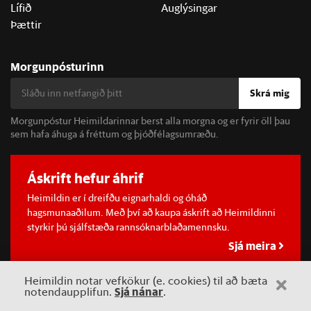
Lífið
Auglýsingar
Þættir
Morgunpósturinn
Skrá mig
Morgunpóstur Heimildarinnar berst alla morgna og er fyrir öll þau
sem hafa áhuga á fréttum og þjóðfélagsumræðu.
Áskrift hefur áhrif
Heimildin er í dreifðu eignarhaldi og óháð
hagsmunaaðilum. Með því að kaupa áskrift að Heimildinni
styrkir þú sjálfstæða rannsóknarblaðamennsku.
Sjá meira
Heimildin notar vefkökur (e. cookies) til að bæta
Sjá nánar
notendaupplifun.
.
©
2026 Sameinaða útgáfufélagið ehf.
Allur réttur áskilinn. Notkun