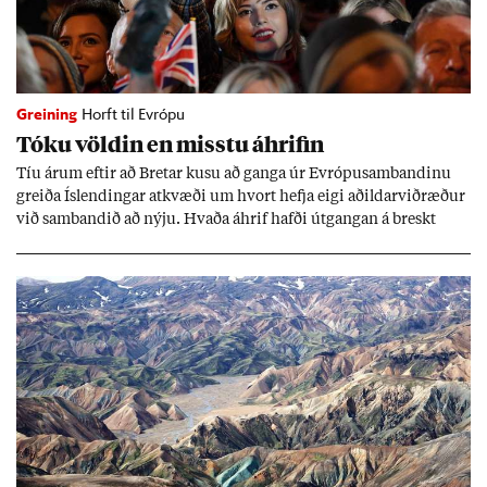
Greining
Horft til Evrópu
Tóku völd­in en misstu áhrif­in
Tíu ár­um eft­ir að Bret­ar kusu að ganga úr Evr­ópu­sam­band­inu
greiða Ís­lend­ing­ar at­kvæði um hvort hefja eigi að­ild­ar­við­ræð­ur
við sam­band­ið að nýju. Hvaða áhrif hafði út­gang­an á breskt
sam­fé­lag og hvaða lex­íu geta Ís­lend­ing­ar lært af henni?