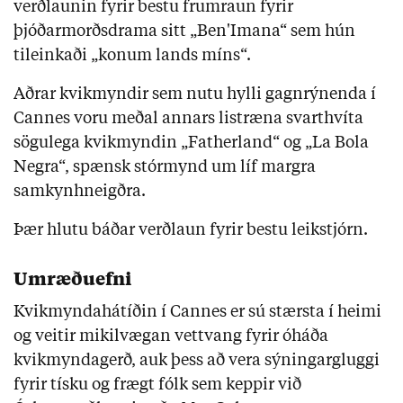
verðlaunin fyrir bestu frumraun fyrir
þjóðarmorðsdrama sitt „Ben'Imana“ sem hún
tileinkaði „konum lands míns“.
Aðrar kvikmyndir sem nutu hylli gagnrýnenda í
Cannes voru meðal annars listræna svarthvíta
sögulega kvikmyndin „Fatherland“ og „La Bola
Negra“, spænsk stórmynd um líf margra
samkynhneigðra.
Þær hlutu báðar verðlaun fyrir bestu leikstjórn.
Umræðuefni
Kvikmyndahátíðin í Cannes er sú stærsta í heimi
og veitir mikilvægan vettvang fyrir óháða
kvikmyndagerð, auk þess að vera sýningargluggi
fyrir tísku og frægt fólk sem keppir við