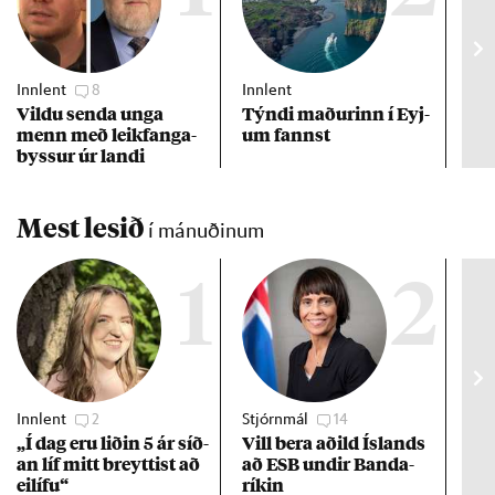
Innlent
8
Innlent
Inn
Vildu senda unga
Týndi mað­ur­inn í Eyj­
Erf
menn með leik­fanga­
um fannst
að 
byss­ur úr landi
Mest lesið
í mánuðinum
1
2
Innlent
2
Stjórnmál
14
Stj
„Í dag eru lið­in 5 ár síð­
Vill bera að­ild Ís­lands
Kre
an líf mitt breytt­ist að
að ESB und­ir Banda­
af 
ei­lífu“
rík­in