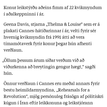
Konur leikstýrðu aðeins fimm af 22 kvikmyndum
í aðalkeppninni í ár.
Geena Davis, stjarna „Thelma & Louise“ sem er á
plakati Cannes-hátíðarinnar í ár, velti fyrir sér
hvernig kvikmyndin frá 1991 átti að vera
tímamótaverk fyrir konur þegar hún afhenti
verðlaun.
„Öllum þessum árum síðar verðum við að
viðurkenna að breytingin gengur hægt,“ sagði
hún.
Önnur verðlaun í Cannes eru meðal annars fyrir
bestu heimildarmyndina, „Rehearsals for a
Revolution“, mjög persónuleg frásögn af pólitískri
kúgun í Íran eftir leikkonuna og leikstjórann