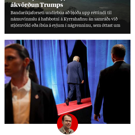
ákvörð­un Trumps
Banda­ríkja­for­seti und­ir­búa að bjóða upp rétt­indi til
námu­vinnslu á hafs­botni á Kyrra­haf­inu án sam­ráðs við
stjórn­völd eða íbúa á eyj­um í ná­grenn­inu, sem ótt­ast um
lífs­við­ur­væri sitt og um­hverfi.