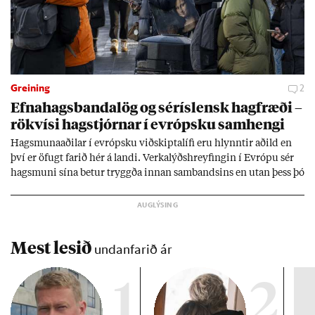
Greining
2
Efna­hags­banda­lög og sér­ís­lensk hag­fræði –
rök­vísi hag­stjórn­ar í evr­ópsku sam­hengi
Hags­muna­að­il­ar í evr­ópsku við­skipta­lífi eru hlynnt­ir að­ild en
því er öf­ugt far­ið hér á landi. Verka­lýðs­hreyf­ing­in í Evr­ópu sér
hags­muni sína bet­ur tryggða inn­an sam­bands­ins en ut­an þess þó
lít­ið fari fyr­ir því sjón­ar­miði hér­lend­is. Al­menn­ing­ur í lönd­um
Evr­ópu­sam­bands­ins er í mikl­um meiri­hluta ánægð­ur með það
sam­band. Ís­lensk­ur al­menn­ing­ur fær að segja sitt álit inn­an
mán­að­ar.
Mest lesið
undanfarið ár
1
2