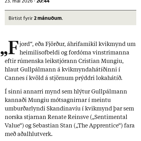
20:44
23. maí 2026 ·
2 mánuðum
Birtist fyrir
.
„F
jord“, eða Fjörður, áhrifamikil kvikmynd um
heimilisofbeldi og fordóma vinstrimanna
eftir rúmenska leikstjórann Cristian Mungiu,
hlaut Gullpálmann á kvikmyndahátíðinni í
Cannes í kvöld á stjörnum prýddri lokahátíð.
Í sinni annarri mynd sem hlýtur Gullpálmann
kannaði Mungiu mótsagnirnar í meintu
umburðarlyndi Skandinavíu í kvikmynd þar sem
norska stjarnan Renate Reinsve („Sentimental
Value“) og Sebastian Stan („The Apprentice“) fara
með aðalhlutverk.