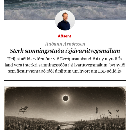
Aðsent
Auðunn Arnórsson
Sterk samn­ings­staða í sjáv­ar­út­vegs­mál­um
Hefj­ist að­ild­ar­við­ræð­ur við Evr­ópu­sam­band­ið á ný myndi Ís­
land vera í sterkri samn­ings­stöðu í sjáv­ar­út­vegs­mál­um, því sviði
sem flest­ir vænta að ráði úr­slit­um um hvort um ESB-að­ild Ís­
lands geti sam­ist. Hvað land­bún­að­ar­mál snert­ir myndi stuðn­
ing­ur við bænd­ur og dreif­býli breyt­ast mik­ið frá nú­ver­andi
kerfi, en sveigj­an­leiki til lausna er um­tals­verð­ur.