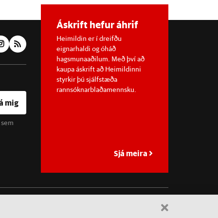
Áskrift hefur áhrif
Heimildin er í dreifðu
eignarhaldi og óháð
hagsmunaaðilum. Með því að
kaupa áskrift að Heimildinni
styrkir þú sjálfstæða
rannsóknarblaðamennsku.
á mig
u sem
Sjá meira