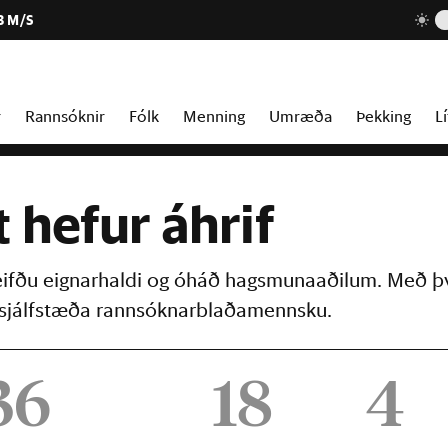
3 M/S
r
Rannsóknir
Fólk
Menning
Umræða
Þekking
Lí
t hefur áhrif
reifðu eignarhaldi og óháð hagsmunaaðilum. Með þ
þú sjálfstæða rannsóknarblaðamennsku.
36
18
4