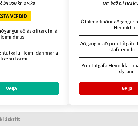
ð bil
998 kr.
á viku
Um það bil
1172 kr
ESTA VERÐIÐ
Ótakmarkaður aðgangur að
Heimildin.i
gangur að áskriftarefni á
Heimildin.is
Aðgangur að prentútgáfu 
stafrænu for
ntútgáfu Heimildarinnar á
afrænu formi.
Prentútgáfa Heimildarinn
dyrum.
Velja
Velja
ki áskrift