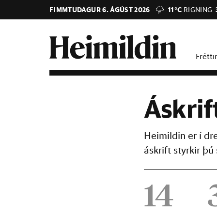
FIMMTUDAGUR 6. ÁGÚST 2026
11°C
RIGNING
Frétti
Áskrif
Heimildin er í d
áskrift styrkir 
14