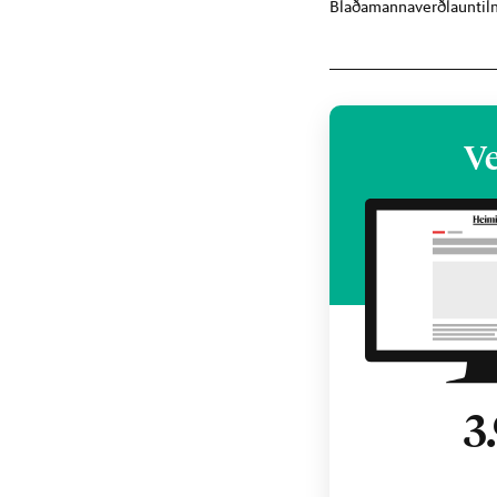
Blaðamannaverðlaun
ti
Ve
3