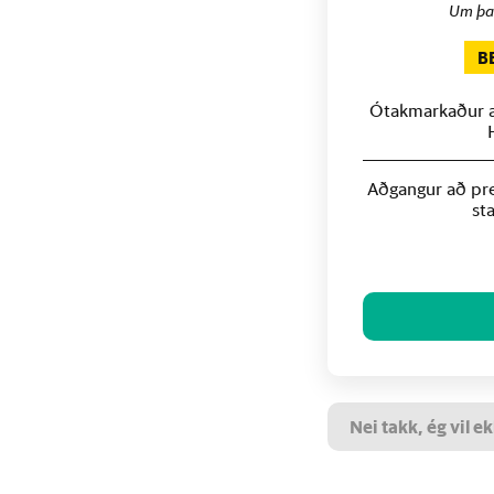
Um þa
B
Ótakmarkaður að
Aðgangur að pre
st
Nei takk, ég vil ek