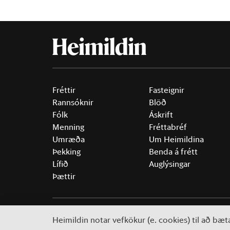
Fréttir
Fasteignir
Rannsóknir
Blöð
Fólk
Áskrift
Menning
Fréttabréf
Umræða
Um Heimildina
Þekking
Benda á frétt
Lífið
Auglýsingar
Þættir
©
2026 Sameinaða útgáfufélagið ehf.
Allur réttur áski
Heimildin notar vefkökur (e. cookies) til að bæ