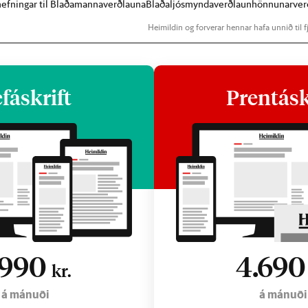
lnefningar til Blaðamannaverðlauna
Blaðaljósmyndaverðlaun
hönnunarver
Heimildin og forverar hennar hafa unnið til fj
fáskrift
Prentásk
.990
4.69
kr.
á mánuði
á mánuði