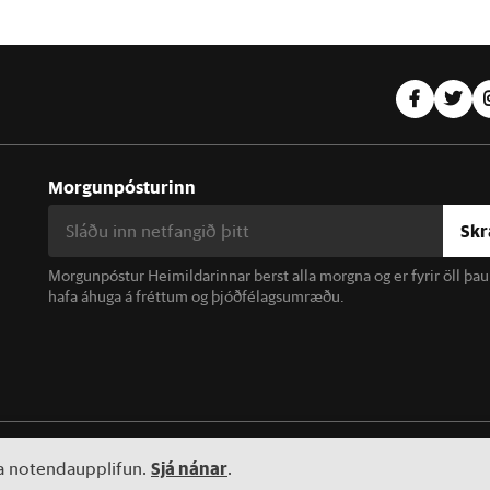
Morgunpósturinn
Skr
Morgunpóstur Heimildarinnar berst alla morgna og er fyrir öll þa
hafa áhuga á fréttum og þjóðfélagsumræðu.
linn. Notkun á efni miðilsins er óheimil án samþykkis.
Sjá nánar
ta notendaupplifun.
.