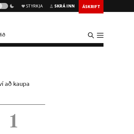
STYRKJA
SKRÁ INN
ÁSKRIFT
fið
ví að kaupa
1