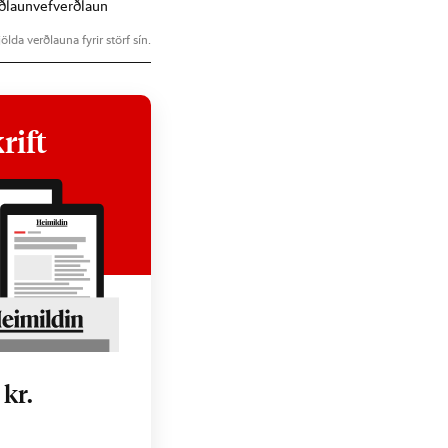
ðlaun
vefverðlaun
ölda verðlauna fyrir störf sín.
rift
0
kr.