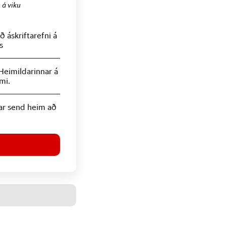
.
á viku
 áskriftarefni á
s
Heimildarinnar á
mi.
ar send heim að