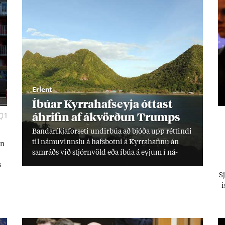
Erlent
Íbú­ar Kyrra­hafs­eyja ótt­ast
áhrif­in af ákvörð­un Trumps
1
Banda­ríkja­for­seti und­ir­búa að bjóða upp rétt­indi
til námu­vinnslu á hafs­botni á Kyrra­haf­inu án
nn
sam­ráðs við stjórn­völd eða íbúa á eyj­um í ná­
grenn­inu, sem ótt­ast um lífs­við­ur­væri sitt og
s­
um­hverfi.
Sj
i