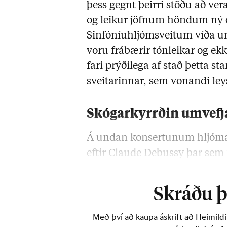
þess gegnt þeirri stöðu að ver
og leikur jöfnum höndum ný 
Sinfóníuhljómsveitum víða u
voru frábærir tónleikar og ek
fari prýðilega af stað þetta sta
sveitarinnar, sem vonandi leysi
Skógarkyrrðin umvefj
Á undan konsertunum hljómað
eftir Claude Debussy þar sem f
þessu sinni …
Skráðu þi
Með því að kaupa áskrift að Heimild