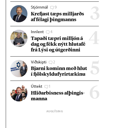
Stjórnmál
9
3
Krefjast tæps millj­arðs
af fé­lagi þing­manns
Innlent
4
4
Tap­aði tæpri millj­ón á
dag og fékk nýtt hluta­fé
frá Lýsi og út­gerð­inni
Viðskipti
2
5
Bjarni kom­inn með hlut
í fjöl­skyldu­fyr­ir­tæk­inu
Úttekt
1
6
Hlið­ar­bis­ness al­þing­is­
manna