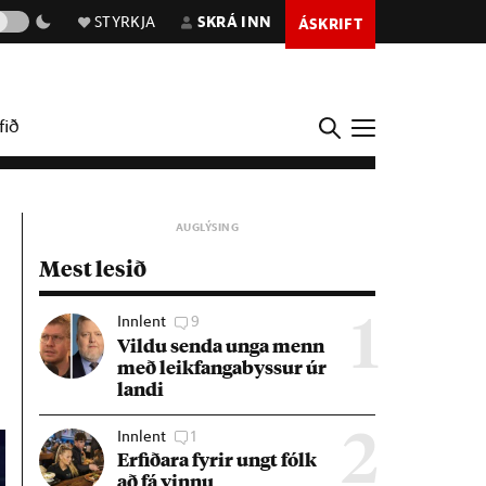
STYRKJA
SKRÁ INN
ÁSKRIFT
fið
Mest lesið
Innlent
9
1
Vildu senda unga menn
með leik­fanga­byss­ur úr
landi
Innlent
1
2
Erf­ið­ara fyr­ir ungt fólk
að fá vinnu