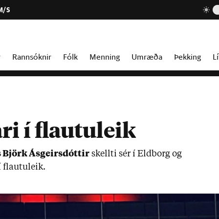
M/S
r
Rannsóknir
Fólk
Menning
Umræða
Þekking
Lí
i í flautuleik
 Björk Ás­geirs­dótt­ir
skellti sér í Eld­borg og
 flautu­leik.