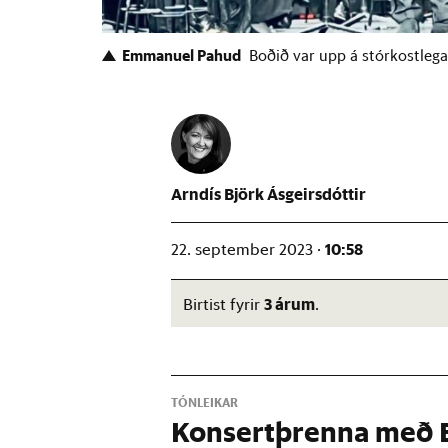
Emmanuel Pahud
Boðið var upp á stórkostlega 
Arndís Björk Ásgeirsdóttir
10:58
22. september 2023 ·
3 árum
Birtist fyrir
.
TÓNLEIKAR
Konsert­þrenna með 