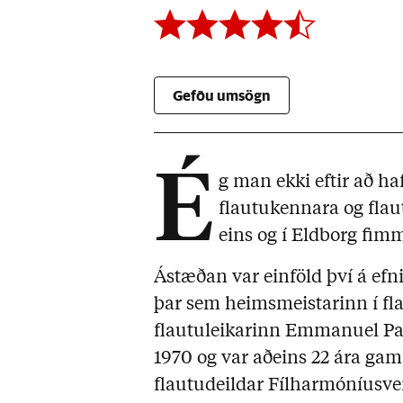
Gefðu umsögn
É
g man ekki eftir að ha
flautukennara og fl
eins og í Eldborg fim
Ástæðan var einföld því á efn
þar sem heimsmeistarinn í flau
flautuleikarinn Emmanuel Pahu
1970 og var aðeins 22 ára gama
flautudeildar Fílharmóníusvei