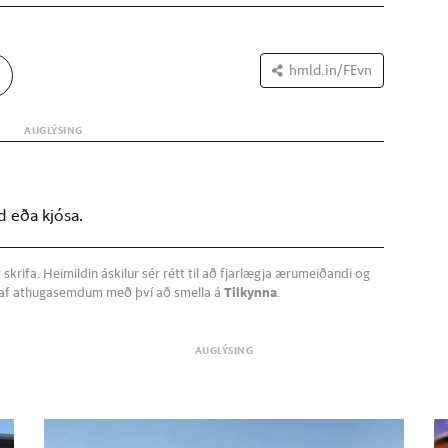
hmld.in/FEvn
d eða kjósa.
krifa. Heimildin áskilur sér rétt til að fjarlægja ærumeiðandi og
a af athugasemdum með því að smella á
Tilkynna
.