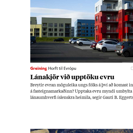
Greining
Horft til Evrópu
Lána­kjör við upp­töku evru
Breyt­ir evr­an mögu­leika ungs fólks á því að kom­ast i
á fast­eigna­mark­að­inn? Upp­taka evru myndi um­bylta
lánaum­hverfi ís­lenskra heim­ila, seg­ir Gauti B. Eggert
son. Ef mið­að er við 60 millj­óna króna lán til 25 ára
myndi mán­að­ar­leg greiðslu­byrði lækka um þriðj­ung.