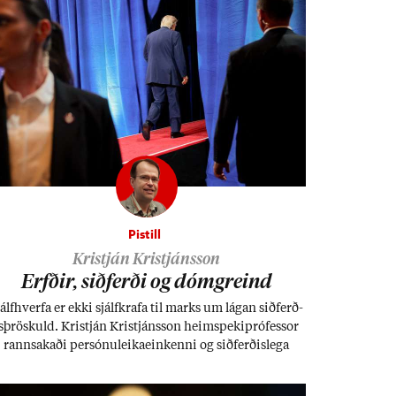
Pistill
Kristján Kristjánsson
Erfð­ir, sið­ferði og dómgreind
álf­hverfa er ekki sjálf­krafa til marks um lág­an sið­ferð­
s­þrösk­uld. Kristján Kristjáns­son heim­speki­pró­fess­or
rann­sak­aði per­sónu­leika­ein­kenni og sið­ferð­is­lega
ákvörð­un­ar­töku.