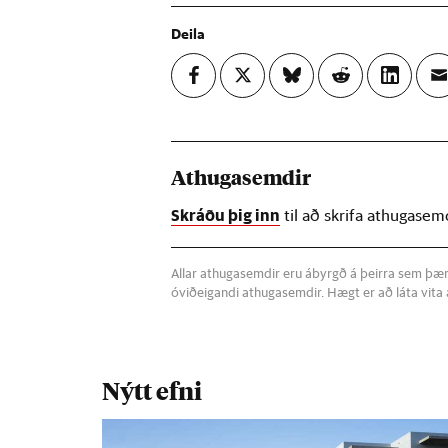
Deila
Athugasemdir
Skráðu þig inn
til að skrifa athugasem
Allar athugasemdir eru ábyrgð á þeirra sem þær s
óviðeigandi athugasemdir. Hægt er að láta vit
Nýtt efni