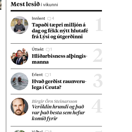
Mest lesið
í vikunni
Innlent
4
1
Tap­aði tæpri millj­ón á
dag og fékk nýtt hluta­fé
frá Lýsi og út­gerð­inni
Úttekt
1
2
Hlið­ar­bis­ness al­þing­is­
manna
Erlent
1
3
Hvað gerð­ist raun­veru­
lega í Ceuta?
4
Birgir Örn Steinarsson
Ver­öld­in hrundi og það
var það besta sem hef­ur
kom­ið fyr­ir
Viðtal
8