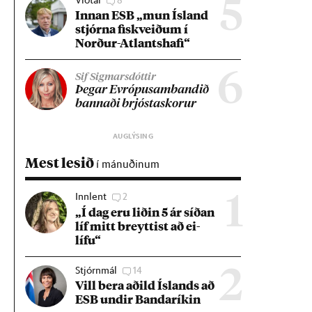
5
Inn­an ESB „mun Ís­land
stjórna fisk­veið­um í
Norð­ur-Atlants­hafi“
6
Sif Sigmarsdóttir
Þeg­ar Evr­ópu­sam­band­ið
bann­aði brjósta­skor­ur
Mest lesið
í mánuðinum
Innlent
2
1
„Í dag eru lið­in 5 ár síð­an
líf mitt breytt­ist að ei­
lífu“
Stjórnmál
14
2
Vill bera að­ild Ís­lands að
ESB und­ir Banda­rík­in