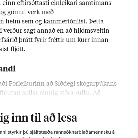
a einn eftirsóttasti einleikari samtímans
og gömul verk með
m heim sem og kammertónlist. Þetta
ki verður sagt annað en að hljómsveitin
rfsárið þrátt fyrir fréttir um kurr innan
st fljótt.
andi
i Forleikurinn að Síðdegi skógarpúkans
lautan spilar einnig stóra rullu. Að
g inn til að lesa
inni styrkir þú sjálfstæða rannsóknarblaðamennsku á