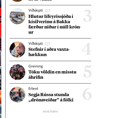
Viðskipti
1
3
Hlut­ur líf­eyr­is­sjóða í
kís­il­ver­inu á Bakka
færð­ur nið­ur í núll krón­
ur
Viðskipti
1
4
Stefn­ir í aðra vaxta­
hækk­un
Greining
5
Tóku völd­in en misstu
áhrif­in
Erlent
6
Segja Rússa stunda
„dróna­veið­ar“ á fólki