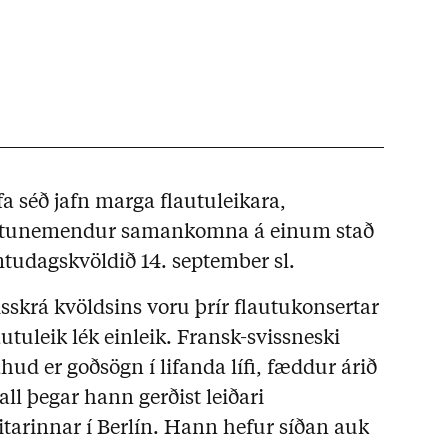
fa séð jafn marga flautuleikara,
autunemendur samankomna á einum stað
mtudagskvöldið 14. september sl.
isskrá kvöldsins voru þrír flautukonsertar
tuleik lék einleik. Fransk-svissneski
d er goðsögn í lifanda lífi, fæddur árið
ll þegar hann gerðist leiðari
tarinnar í Berlín. Hann hefur síðan auk