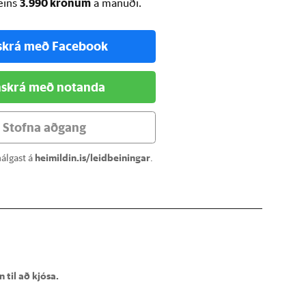
3.990 krónum
ðeins
á mánuði.
skrá með Facebook
skrá með notanda
Stofna aðgang
álgast á
heimildin.is/leidbeiningar
.
 til að kjósa.