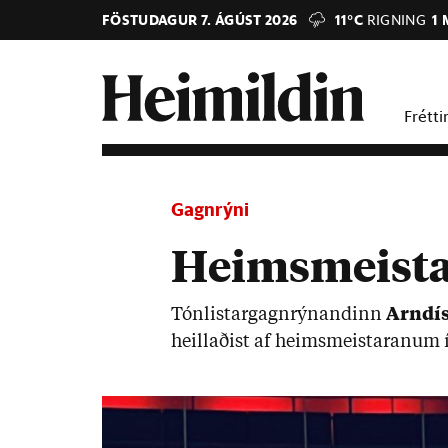
FÖSTUDAGUR 7. ÁGÚST 2026
11°C
RIGNING
1 
Frétti
Gagnrýni
Heimsmeistar
Tón­list­ar­gagn­rýn­and­inn
Arn­dís
heill­að­ist af heims­meist­ar­an­um í