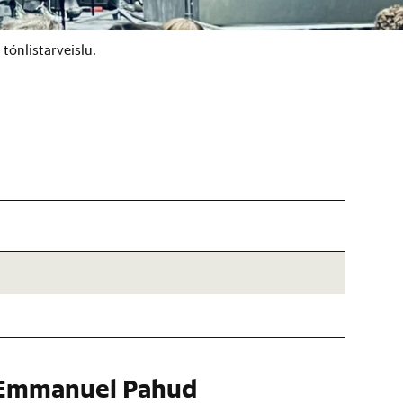
tónlistarveislu.
Emm­anu­el Pahud