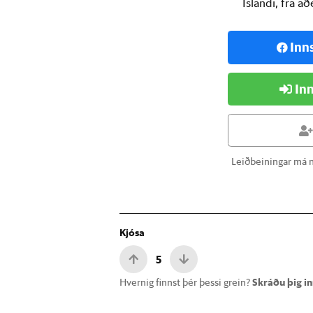
Íslandi, frá a
Inn
Inn
Leiðbeiningar má n
Kjósa
5
Hvernig finnst þér þessi grein?
Skráðu þig inn