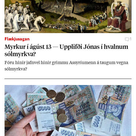
Flækjusagan
1
Myrk­ur í ág­úst 13 — Upp­lifði Jón­as í hvaln­um
sól­myrkva?
Fóru hinir jafn­vel hinir grimmu Ass­yríu­menn á taug­um vegna
sól­myrkva?