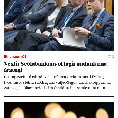
Efnahagsmál
2
Vext­ir Seðla­bank­ans of lág­ir und­an­farna
ára­tugi
Pen­inga­stefna á Ís­landi vék með mark­tæk­um hætti frá hag­
kvæm­ustu stefnu í að­drag­anda al­þjóð­legu fjár­málakrepp­unn­ar
2008 og í kjöl­far Covid-heims­far­ald­urs­ins, sam­kvæmt rann­
sókn­ar­rit­gerð Seðla­bank­ans. Vext­ir hafa al­mennt ver­ið of lág­ir.
Tíð áföll og óvissa tor­velda hag­stjórn á Ís­landi.