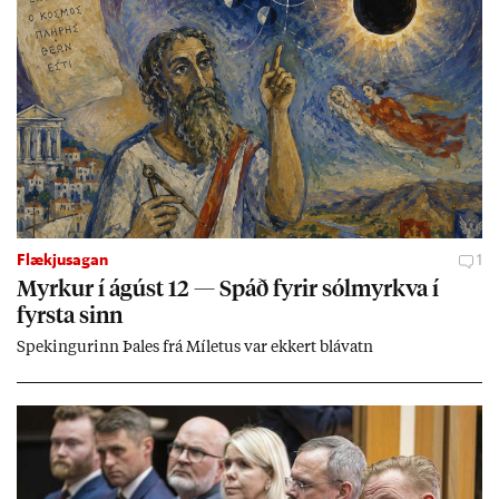
Flækjusagan
1
Myrk­ur í ág­úst 12 — Spáð fyr­ir sól­myrkva í
fyrsta sinn
Spek­ing­ur­inn Þa­les frá Míletus var ekk­ert blá­vatn