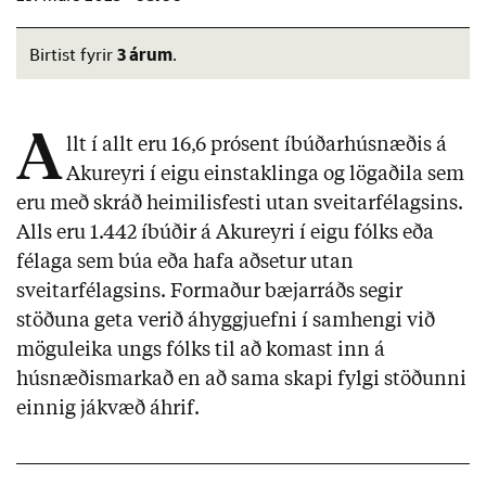
3 árum
Birtist fyrir
.
A
llt í allt eru 16,6 prósent íbúðarhúsnæðis á
Akureyri í eigu einstaklinga og lögaðila sem
eru með skráð heimilisfesti utan sveitarfélagsins.
Alls eru 1.442 íbúðir á Akureyri í eigu fólks eða
félaga sem búa eða hafa aðsetur utan
sveitarfélagsins. Formaður bæjarráðs segir
stöðuna geta verið áhyggjuefni í samhengi við
möguleika ungs fólks til að komast inn á
húsnæðismarkað en að sama skapi fylgi stöðunni
einnig jákvæð áhrif.