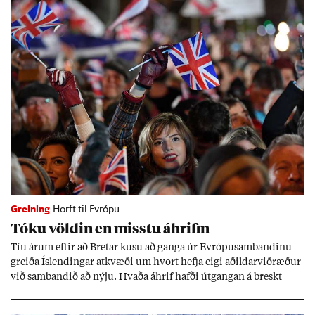
Greining
Horft til Evrópu
Tóku völd­in en misstu áhrif­in
Tíu ár­um eft­ir að Bret­ar kusu að ganga úr Evr­ópu­sam­band­inu
greiða Ís­lend­ing­ar at­kvæði um hvort hefja eigi að­ild­ar­við­ræð­ur
við sam­band­ið að nýju. Hvaða áhrif hafði út­gang­an á breskt
sam­fé­lag og hvaða lex­íu geta Ís­lend­ing­ar lært af henni?