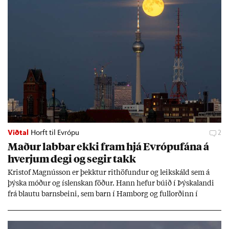
Viðtal
Horft til Evrópu
2
Mað­ur labb­ar ekki fram hjá Evr­ópuf­ána á
hverj­um degi og seg­ir takk
Kri­stof Magnús­son er þekkt­ur rit­höf­und­ur og leik­skáld sem á
þýska móð­ur og ís­lensk­an föð­ur. Hann hef­ur bú­ið í Þýskalandi
frá blautu barns­beini, sem barn í Ham­borg og full­orð­inn í
Berlín, en er vel kunn­ug­ur á Ís­landi og tal­ar ís­lensku. Hvernig
ætli hann upp­lifi að búa í landi inn­an Evr­ópu­sam­bands­ins?