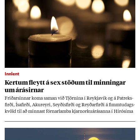
Innlent
Kert­um fleytt á sex stöð­um til minn­ing­ar
um árás­irn­ar
Frið­arsinn­ar koma sam­an við Tjörn­ina í Reykja­vík og á Pat­reks­
firði, Ísa­firði, Ak­ur­eyri, Seyð­is­firði og Reyð­ar­firði á fimmtu­dags­
kvöld til að minn­ast fórn­ar­lamba kjarn­orku­árás­anna í Hírósíma
og Naga­sakí.