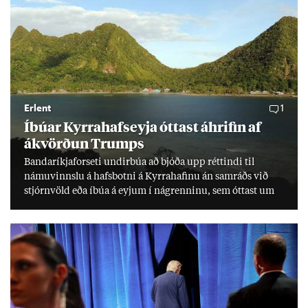
Erlent
1
Íbú­ar Kyrra­hafs­eyja ótt­ast áhrif­in af
ákvörð­un Trumps
Banda­ríkja­for­seti und­ir­búa að bjóða upp rétt­indi til
námu­vinnslu á hafs­botni á Kyrra­haf­inu án sam­ráðs við
stjórn­völd eða íbúa á eyj­um í ná­grenn­inu, sem ótt­ast um
lífs­við­ur­væri sitt og um­hverfi.