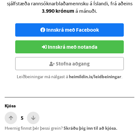
sjálfstæða rannsóknarblaðamennsku á Íslandi, frá aðeins
3.990 krónum
á mánuði.
Innskrá með Facebook
Innskrá með notanda
Stofna aðgang
Leiðbeiningar má nálgast á
heimildin.is/leidbeiningar
.
Kjósa
5
Hvernig finnst þér þessi grein?
Skráðu þig inn til að kjósa.