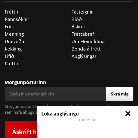
Fréttir
Fasteignir
Rannsóknir
Blöð
Fólk
Áskrift
Menning
Fréttabréf
Umræða
Um Heimildina
Þekking
Benda á frétt
Lífið
Auglýsingar
Þættir
Morgunpósturinn
Skrá mig
Morgunpóstur Heimildarinnar berst alla morgna og er fyrir öll þau
sem hafa áhuga á fréttum og þjóðfélagsumræðu.
Loka auglýsingu
Áskrift hefur áhrif