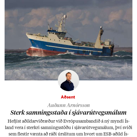
Aðsent
Auðunn Arnórsson
Sterk samn­ings­staða í sjáv­ar­út­vegs­mál­um
Hefj­ist að­ild­ar­við­ræð­ur við Evr­ópu­sam­band­ið á ný myndi Ís­
land vera í sterkri samn­ings­stöðu í sjáv­ar­út­vegs­mál­um, því sviði
sem flest­ir vænta að ráði úr­slit­um um hvort um ESB-að­ild Ís­