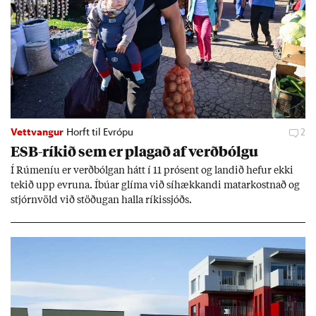
Vettvangur
Horft til Evrópu
2
ESB-rík­ið sem er plag­að af verð­bólgu
Í Rúm­en­íu er verð­bólg­an hátt í 11 pró­sent og land­ið hef­ur ekki
tek­ið upp evr­una. Íbú­ar glíma við sí­hækk­andi mat­ar­kostn­að og
stjórn­völd við stöð­ug­an halla rík­is­sjóðs.