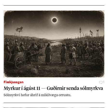
lands geti sam­ist. Hvað land­bún­að­ar­mál snert­ir myndi stuðn­
ing­ur við bænd­ur og dreif­býli breyt­ast mik­ið frá nú­ver­andi
kerfi, en sveigj­an­leiki til lausna er um­tals­verð­ur.
Flækjusagan
1
Myrk­ur í ág­úst 11 — Guð­irn­ir senda sól­myrkva
Sól­myrkvi hef­ur áhrif á mik­il­væga orr­ustu.