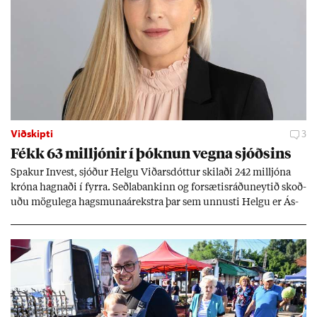
Viðskipti
3
Fékk 63 millj­ón­ir í þókn­un vegna sjóðs­ins
Spak­ur In­vest, sjóð­ur Helgu Við­ars­dótt­ur skil­aði 242 millj­óna
króna hagn­aði í fyrra. Seðla­bank­inn og for­sæt­is­ráðu­neyt­ið skoð­
uðu mögu­lega hags­muna­árekstra þar sem unnusti Helgu er Ás­
geir Jóns­son seðla­banka­stjóri.