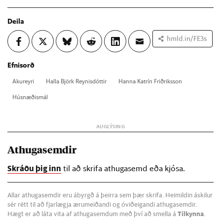
Deila
hmld.in/FE3s
Efnisorð
Ak­ur­eyri
Halla Björk Reyn­is­dótt­ir
Hanna Katrín Frið­riks­son
Hús­næð­is­mál
Athugasemdir
Skráðu þig inn
til að skrifa athugasemd eða kjósa.
Allar athugasemdir eru ábyrgð á þeirra sem þær skrifa. Heimildin áskilur
sér rétt til að fjarlægja ærumeiðandi og óviðeigandi athugasemdir.
Hægt er að láta vita af athugasemdum með því að smella á
Tilkynna
.