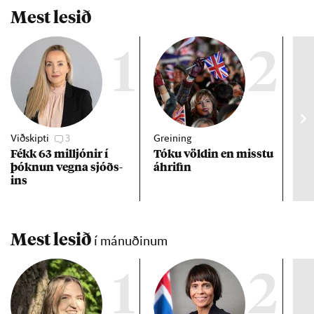
Mest lesið
1
2
Viðskipti
3
Greining
Viðt
Fékk 63 millj­ón­ir í
Tóku völd­in en misstu
Mað
þókn­un vegna sjóðs­
áhrif­in
fra
ins
hve
ta
Mest lesið
í mánuðinum
1
2