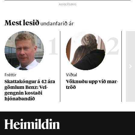
Mest lesið
undanfarið ár
1
2
Fréttir
Viðtal
Inn
Skattakóng­ur á 42 ára
Vökn­uðu upp við mar­
RÚV
göml­um Benz: Vel­
tröð
Mar
gengn­in kostaði
un
hjóna­band­ið