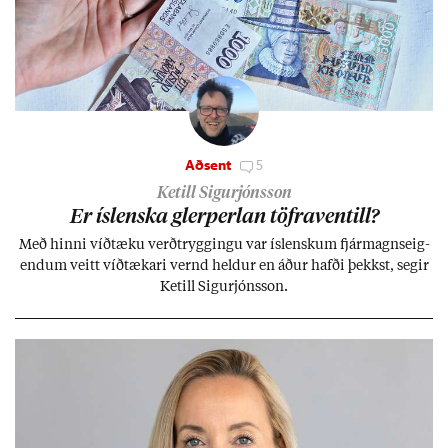
Aðsent
5
Ketill Sigurjónsson
Er ís­lenska glerperl­an töfra­ventill?
Með hinni víð­tæku verð­trygg­ingu var ís­lensk­um fjár­magns­eig­
end­um veitt víð­tæk­ari vernd held­ur en áð­ur hafði þekkst, seg­ir
Ketill Sig­ur­jóns­son.