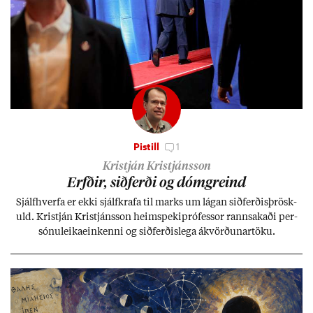
Pistill
1
Kristján Kristjánsson
Erfð­ir, sið­ferði og dómgreind
Sjálf­hverfa er ekki sjálf­krafa til marks um lág­an sið­ferð­is­þrösk­
uld. Kristján Kristjáns­son heim­speki­pró­fess­or rann­sak­aði per­
sónu­leika­ein­kenni og sið­ferð­is­lega ákvörð­un­ar­töku.