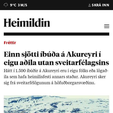
9°C
3 M/S
SKRÁ INN
Fréttir
Einn sjötti íbúða á Akureyri í
eigu aðila utan sveitarfélagsins
Hátt í 1.500 íbúð­ir á Ak­ur­eyri eru í eigu fólks eða lög­að­
ila sem hafa heim­il­is­festi ann­ars stað­ar. Ak­ur­eyri sker
sig frá sveit­ar­fé­lög­un­um á höf­uð­borg­ar­svæð­inu.