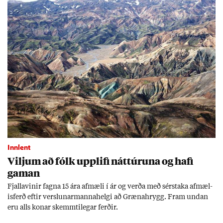
Innlent
Vilj­um að fólk upp­lifi nátt­úr­una og hafi
gam­an
Fjalla­vin­ir fagna 15 ára af­mæli í ár og verða með sér­staka af­mæl­
is­ferð eft­ir versl­un­ar­manna­helgi að Græna­hrygg. Fram und­an
eru alls kon­ar skemmti­leg­ar ferð­ir.