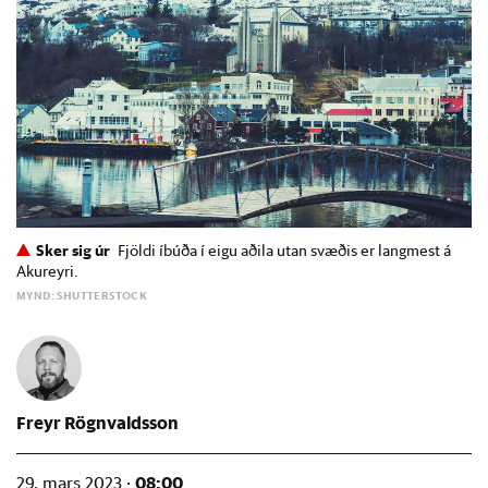
Sker sig úr
Fjöldi íbúða í eigu aðila utan svæðis er langmest á
Akureyri.
MYND: SHUTTERSTOCK
Freyr Rögnvaldsson
08:00
29. mars 2023 ·