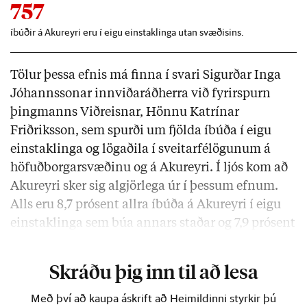
757
íbúðir á Akureyri eru í eigu einstaklinga utan svæðisins.
Tölur þessa efnis má finna í svari Sigurðar Inga
Jóhannssonar innviðaráðherra við fyrirspurn
þingmanns Viðreisnar, Hönnu Katrínar
Friðriksson, sem spurði um fjölda íbúða í eigu
einstaklinga og lögaðila í sveitarfélögunum á
höfuðborgarsvæðinu og á Akureyri. Í ljós kom að
Akureyri sker sig algjörlega úr í þessum efnum.
Alls eru 8,7 prósent allra íbúða á Akureyri í eigu
einstaklinga sem búa annars staðar og 7,9 prósent
allra íbúða eru í eigu lögaðila sem eru …
Skráðu þig inn til að lesa
Með því að kaupa áskrift að Heimildinni styrkir þú