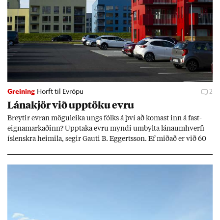
Greining
Horft til Evrópu
2
Lána­kjör við upp­töku evru
Breyt­ir evr­an mögu­leika ungs fólks á því að kom­ast inn á fast­
eigna­mark­að­inn? Upp­taka evru myndi um­bylta lánaum­hverfi
ís­lenskra heim­ila, seg­ir Gauti B. Eggerts­son. Ef mið­að er við 60
millj­óna króna lán til 25 ára myndi mán­að­ar­leg greiðslu­byrði
lækka um þriðj­ung.