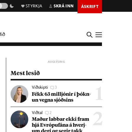
STYRKJA
SKRÁ INN
ÁSKRIFT
fið
Mest lesið
Viðskipti
3
1
Fékk 63 millj­ón­ir í þókn­
un vegna sjóðs­ins
Viðtal
2
2
Mað­ur labb­ar ekki fram
hjá Evr­ópuf­ána á hverj­
um degi og seg­ir takk