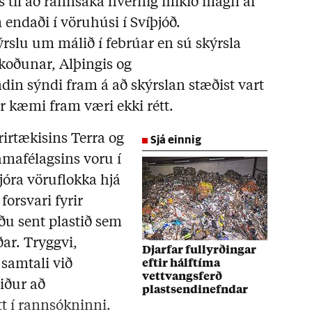
 til að rannsaka hvernig mikið magn af
 endaði í vöruhúsi í Svíþjóð.
ýrslu um málið í febrúar en sú skýrsla
koðunar, Alþingis og
in sýndi fram á að skýrslan stæðist vart
r kæmi fram væri ekki rétt.
Sjá einnig
rirtækisins Terra og
mafélagsins voru í
jóra vöruflokka hjá
 forsvari fyrir
ðu sent plastið sem
ðar. Tryggvi,
Djarfar fullyrðingar
samtali við
eftir hálftíma
vettvangsferð
iður að
plastsendinefndar
tt í rannsókninni.