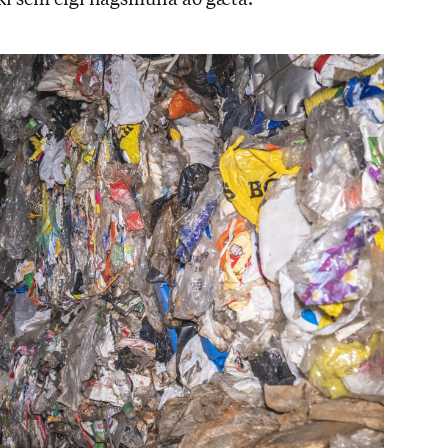
lki sem eigi hags­muna að gæta.