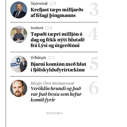
Stjórnmál
9
3
Krefjast tæps millj­arðs
af fé­lagi þing­manns
Innlent
4
4
Tap­aði tæpri millj­ón á
dag og fékk nýtt hluta­fé
frá Lýsi og út­gerð­inni
Viðskipti
2
5
Bjarni kom­inn með hlut
í fjöl­skyldu­fyr­ir­tæk­inu
6
Birgir Örn Steinarsson
Ver­öld­in hrundi og það
var það besta sem hef­ur
kom­ið fyr­ir