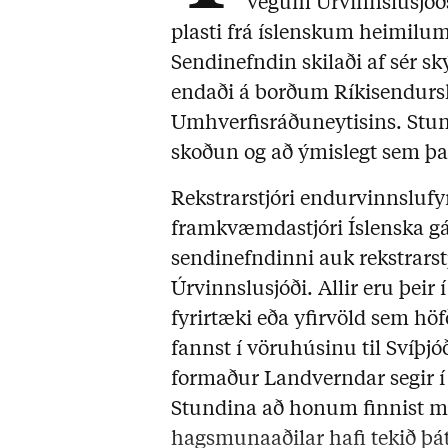
vegum Úrvinnslusjóðs
plasti frá íslenskum heimilum
Sendinefndin skilaði af sér sk
endaði á borðum Ríkisendurs
Umhverfisráðuneytisins. Stund
skoðun og að ýmislegt sem þa
Rekstrarstjóri endurvinnslufy
framkvæmdastjóri Íslenska gá
sendinefndinni auk rekstrarst
Úrvinnslusjóði. Allir eru þeir í
fyrirtæki eða yfirvöld sem höf
fannst í vöruhúsinu til Svíþjó
formaður Landverndar segir í 
Stundina að honum finnist m
hagsmunaaðilar hafi tekið þá