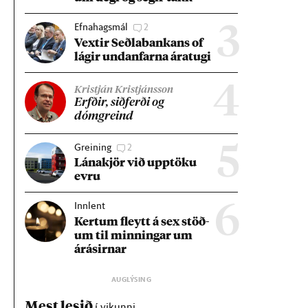
Efnahagsmál
2
3
Vext­ir Seðla­bank­ans of
lág­ir und­an­farna ára­tugi
4
Kristján Kristjánsson
Erfð­ir, sið­ferði og
dómgreind
Greining
2
5
Lána­kjör við upp­töku
evru
Innlent
6
Kert­um fleytt á sex stöð­
um til minn­ing­ar um
árás­irn­ar
Mest lesið
í vikunni