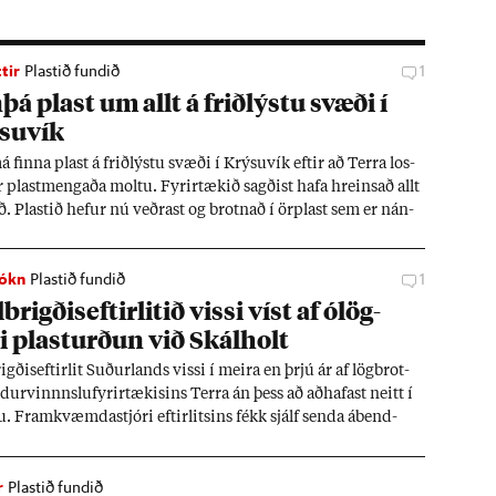
tir
Plastið fundið
1
þá plast um allt á frið­lýstu svæði í
su­vík
 finna plast á frið­lýstu svæði í Krýsu­vík eft­ir að Terra los­
r plast­meng­aða moltu. Fyr­ir­tæk­ið sagð­ist hafa hreins­að allt
ð. Plast­ið hef­ur nú veðr­ast og brotn­að í örplast sem er nán­
ögu­legt að hreinsa.
ókn
Plastið fundið
1
­brigðis­eft­ir­lit­ið vissi víst af ólög­
i plast­urð­un við Skál­holt
igðis­eft­ir­lit Suð­ur­lands vissi í meira en þrjú ár af lög­brot­
ur­vinnnslu­fyr­ir­tæk­is­ins Terra án þess að að­haf­ast neitt í
u. Fram­kvæmda­stjóri eft­ir­lits­ins fékk sjálf senda ábend­
m mál­ið en sagð­ist þrem­ur ár­um seinna aldrei hafa heyrt af
­ur. Hún seg­ir ekki ástæðu til að beita við­ur­lög­um gegn fyr­
r
Plastið fundið
inu.