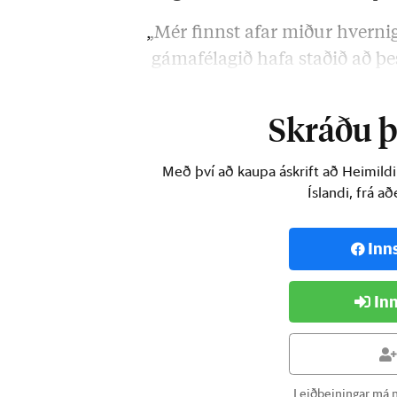
„Mér finnst afar miður hvernig
gámafélagið hafa staðið að þes
dregur …
Skráðu þi
Með því að kaupa áskrift að Heimild
Íslandi, frá a
Inn
Inn
Leiðbeiningar má n