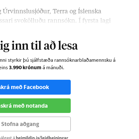
 Úrvinnslusjóður, Terra og Íslenska
sari svokölluðu rannsókn. Í fyrsta lagi
g inn til að lesa
inni styrkir þú sjálfstæða rannsóknarblaðamennsku á
3.990 krónum
ðeins
á mánuði.
skrá með Facebook
skrá með notanda
Stofna aðgang
álgast á
heimildin.is/leidbeiningar
.