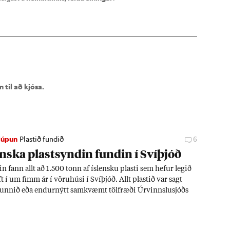
 til að kjósa.
júpun
Plastið fundið
6
enska plast­synd­in fund­in í Sví­þjóð
in fann allt að 1.500 tonn af ís­lensku plasti sem hef­ur leg­ið
t í um fimm ár í vöru­húsi í Sví­þjóð. Allt plast­ið var sagt
unn­ið eða end­ur­nýtt sam­kvæmt töl­fræði Úr­vinnslu­sjóðs
 ís­lensk­um end­ur­vinnslu­fyr­ir­tækj­um greitt um hundrað
ón­ir króna fyr­ir að senda það í end­ur­vinnslu. Fyrr­ver­andi
rf­is­ráð­herra seg­ir Úr­vinnslu­sjóð bera ábyrgð á að ís­lenskt