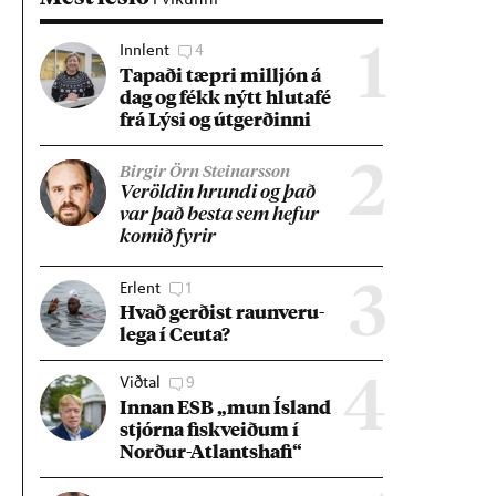
Innlent
4
1
Tap­aði tæpri millj­ón á
dag og fékk nýtt hluta­fé
frá Lýsi og út­gerð­inni
2
Birgir Örn Steinarsson
Ver­öld­in hrundi og það
var það besta sem hef­ur
kom­ið fyr­ir
Erlent
1
3
Hvað gerð­ist raun­veru­
lega í Ceuta?
Viðtal
9
4
Inn­an ESB „mun Ís­land
stjórna fisk­veið­um í
Norð­ur-Atlants­hafi“