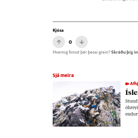
Kjósa
0
Hvernig finnst þér þessi grein?
Skráðu þig inn
Sjá meira
Afh
Ís­l
Stund­
óhreyf
end­ur
og var
millj­
um­hve