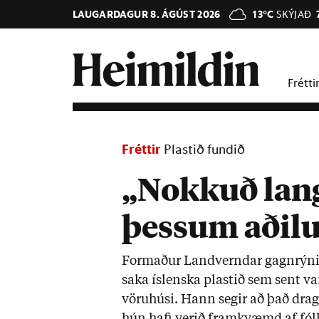
LAUGARDAGUR 8. ÁGÚST 2026
13°C
SKÝJAÐ
Frétti
Fréttir
Plastið fundið
„Nokkuð lang
þessum aðilu
Formað­ur Land­vernd­ar gagn­rýn­
saka ís­lenska plast­ið sem sent var 
vöru­húsi. Hann seg­ir að það dragi