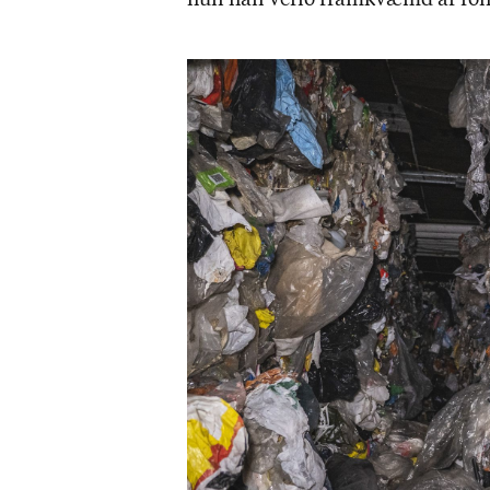
hún hafi ver­ið fram­kvæmd af fó