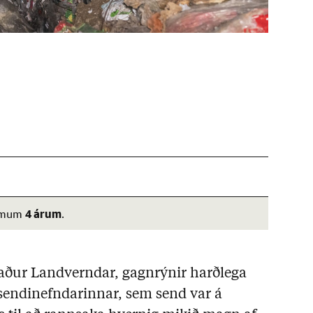
4 árum
 rúmum
.
maður Landverndar, gagnrýnir harðlega
sendinefndarinnar, sem send var á