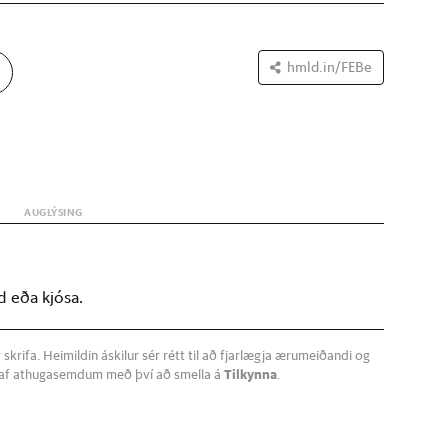
é í raun end­urunn­ið. Plast­ið slig­ar palestínska flótta­
fjöl­skyldu í Sví­þjóð sem greið­ir nú fyr­ir úr­vinnslu á því.
hmld.in/FEBe
d eða kjósa.
krifa. Heimildin áskilur sér rétt til að fjarlægja ærumeiðandi og
a af athugasemdum með því að smella á
Tilkynna
.