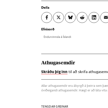
plast s
manna­
Deila
Efnisorð
End­ur­vinnsla á Ís­landi
Athugasemdir
Skráðu þig inn
til að skrifa athugasem
Allar athugasemdir eru ábyrgð á þeirra sem þær s
óviðeigandi athugasemdir. Hægt er að láta vit
TENGDAR GREINAR