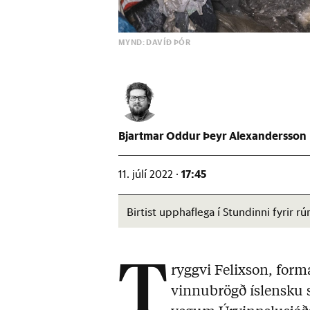
MYND: DAVÍÐ ÞÓR
Bjartmar Oddur Þeyr Alexandersson
17:45
11. júlí 2022 ·
Birtist upphaflega í Stundinni fyrir
T
ryggvi Felixson, for
vinnubrögð íslensku 