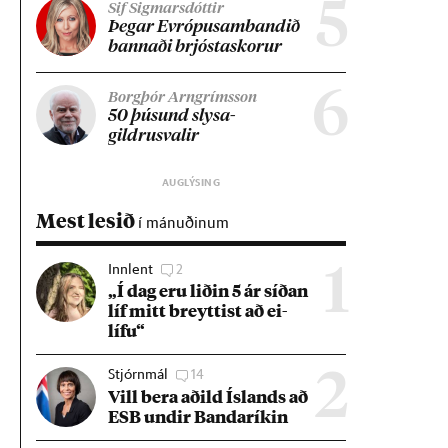
5
Sif Sigmarsdóttir
Þeg­ar Evr­ópu­sam­band­ið
bann­aði brjósta­skor­ur
6
Borgþór Arngrímsson
50 þús­und slysa­
gildrusval­ir
Mest lesið
í mánuðinum
Innlent
2
1
„Í dag eru lið­in 5 ár síð­an
líf mitt breytt­ist að ei­
lífu“
Stjórnmál
14
2
Vill bera að­ild Ís­lands að
ESB und­ir Banda­rík­in