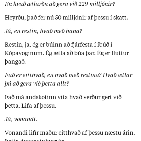
En hvað ætlarðu að gera við 229 milljónir?
Heyrðu, það fer nú 50 milljónir af þessu í skatt.
Já, en restin, hvað með hana?
Restin, ja, ég er búinn að fjárfesta í íbúð í
Kópavoginum. Ég ætla að búa þar. Ég er fluttur
þangað.
Það er eitthvað, en hvað með restina? Hvað ætlar
þú að gera við þetta allt?
Það má andskotinn vita hvað verður gert við
þetta. Lifa af þessu.
Já, vonandi.
Vonandi lifir maður eitthvað af þessu næstu árin.