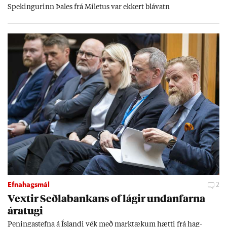
Spek­ing­ur­inn Þa­les frá Míletus var ekk­ert blá­vatn
Efnahagsmál
2
Vext­ir Seðla­bank­ans of lág­ir und­an­farna
ára­tugi
Pen­inga­stefna á Ís­landi vék með mark­tæk­um hætti frá hag­