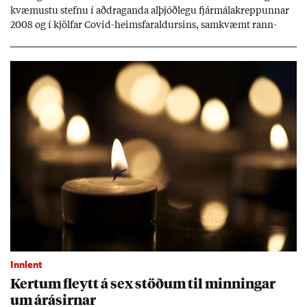
kvæm­ustu stefnu í að­drag­anda al­þjóð­legu fjár­málakrepp­unn­ar
2008 og í kjöl­far Covid-heims­far­ald­urs­ins, sam­kvæmt rann­
sókn­ar­rit­gerð Seðla­bank­ans. Vext­ir hafa al­mennt ver­ið of lág­ir.
Tíð áföll og óvissa tor­velda hag­stjórn á Ís­landi.
Innlent
Kert­um fleytt á sex stöð­um til minn­ing­ar
um árás­irn­ar