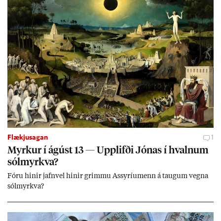
ið með­byr.
Flækjusagan
1
Myrk­ur í ág­úst 13 — Upp­lifði Jón­as í hvaln­um
sól­myrkva?
Fóru hinir jafn­vel hinir grimmu Ass­yríu­menn á taug­um vegna
sól­myrkva?