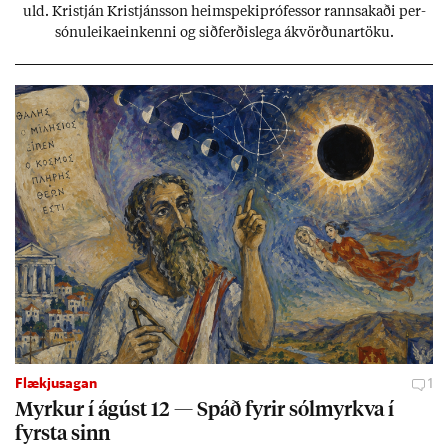
uld. Kristján Kristjáns­son heim­speki­pró­fess­or rann­sak­aði per­
sónu­leika­ein­kenni og sið­ferð­is­lega ákvörð­un­ar­töku.
Flækjusagan
1
Myrk­ur í ág­úst 12 — Spáð fyr­ir sól­myrkva í
fyrsta sinn