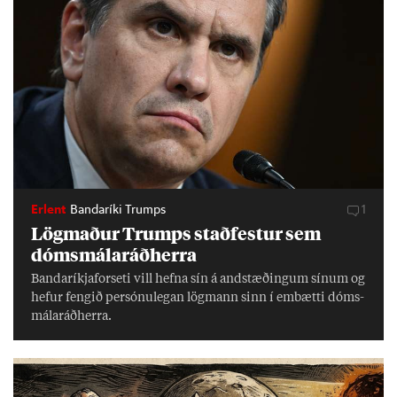
Erlent
Bandaríki Trumps
1
Lög­mað­ur Trumps stað­fest­ur sem
dóms­mála­ráð­herra
Banda­ríkja­for­seti vill hefna sín á and­stæð­ing­um sín­um og
hef­ur feng­ið per­sónu­leg­an lög­mann sinn í embætti dóms­
mála­ráð­herra.