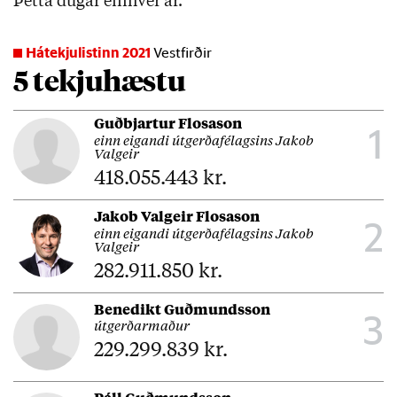
Þetta dugar einhver ár.