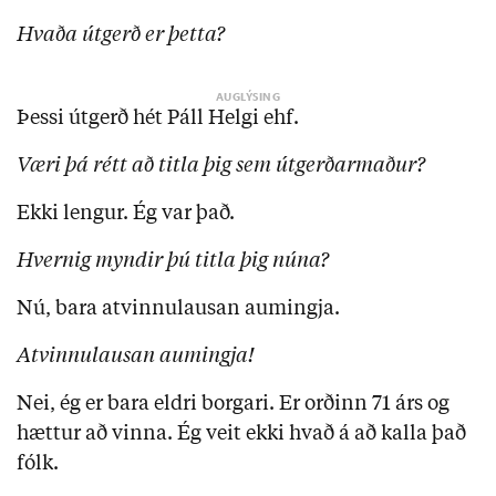
Hvaða útgerð er þetta?
Þessi útgerð hét Páll Helgi ehf.
Væri þá rétt að titla þig sem útgerðarmaður?
Ekki lengur. Ég var það.
Hvernig myndir þú titla þig núna?
Nú, bara atvinnulausan aumingja.
Atvinnulausan aumingja!
Nei, ég er bara eldri borgari. Er orðinn 71 árs og
hættur að vinna. Ég veit ekki hvað á að kalla það
fólk.