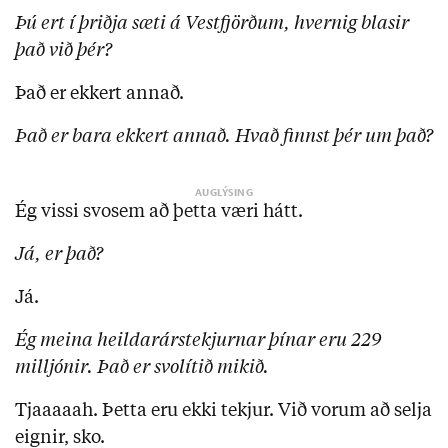
Þú ert í þriðja sæti á Vestfjörðum, hvernig blasir
það við þér?
Það er ekkert annað.
Það er bara ekkert annað. Hvað finnst þér um það?
Ég vissi svosem að þetta væri hátt.
Já, er það?
Já.
Ég meina heildarárstekjurnar þínar eru 229
milljónir. Það er svolítið mikið.
Tjaaaaah. Þetta eru ekki tekjur. Við vorum að selja
eignir, sko.