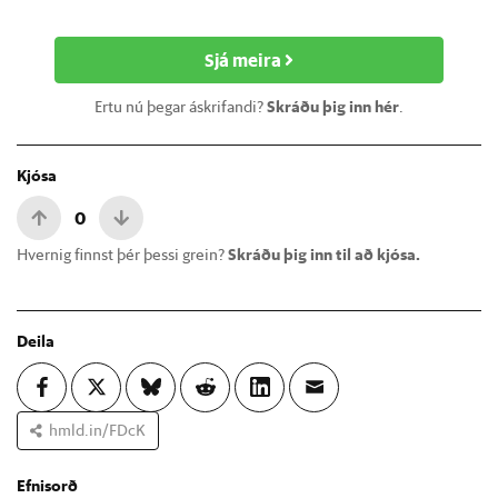
Sjá meira
Ertu nú þegar áskrifandi?
Skráðu þig inn hér
.
Kjósa
0
Hvernig finnst þér þessi grein?
Skráðu þig inn til að kjósa.
Deila
hmld.in/FDcK
Efnisorð