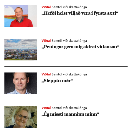
Viðtal
Samtöl við skattakónga
„Hefði helst vilj­að vera í fyrsta sæti“
Viðtal
Samtöl við skattakónga
„Pen­ing­ar gera mig aldrei vit­laus­an“
Viðtal
Samtöl við skattakónga
„Slepptu mér“
Viðtal
Samtöl við skattakónga
„Ég missti mann­inn minn“