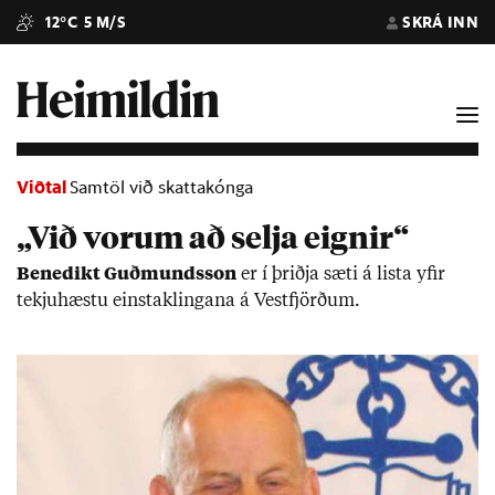
12°C
5 M/S
SKRÁ INN
Viðtal
Samtöl við skattakónga
„Við vorum að selja eignir“
Bene­dikt Guð­munds­son
er í þriðja sæti á lista yf­ir
tekju­hæstu ein­stak­ling­ana á Vest­fjörð­um.