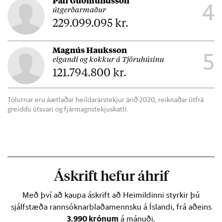
Áskrift hefur áhrif
Með því að kaupa áskrift að Heimildinni styrkir þú
sjálfstæða rannsóknarblaðamennsku á Íslandi, frá aðeins
3.990 krónum
á mánuði.