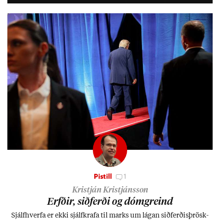
lífs­við­ur­væri sitt og um­hverfi.
Pistill
1
Kristján Kristjánsson
Erfð­ir, sið­ferði og dómgreind
Sjálf­hverfa er ekki sjálf­krafa til marks um lág­an sið­ferð­is­þrösk­