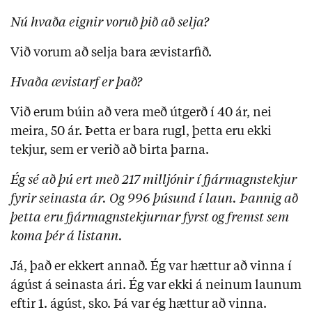
Nú hvaða eignir voruð þið að selja?
Við vorum að selja bara ævistarfið.
Hvaða ævistarf er það?
Við erum búin að vera með útgerð í 40 ár, nei
meira, 50 ár. Þetta er bara rugl, þetta eru ekki
tekjur, sem er verið að birta þarna.
Ég sé að þú ert með 217 milljónir í fjármagnstekjur
fyrir seinasta ár. Og 996 þúsund í laun. Þannig að
þetta eru fjármagnstekjurnar fyrst og fremst sem
koma þér á listann.
Já, það er ekkert annað. Ég var hættur að vinna í
ágúst á seinasta ári. Ég var ekki á neinum launum
eftir 1. ágúst, sko. Þá var ég hættur að vinna.