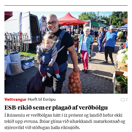
geir Jóns­son seðla­banka­stjóri.
Vettvangur
Horft til Evrópu
2
ESB-rík­ið sem er plag­að af verð­bólgu
Í Rúm­en­íu er verð­bólg­an hátt í 11 pró­sent og land­ið hef­ur ekki
tek­ið upp evr­una. Íbú­ar glíma við sí­hækk­andi mat­ar­kostn­að og
stjórn­völd við stöð­ug­an halla rík­is­sjóðs.