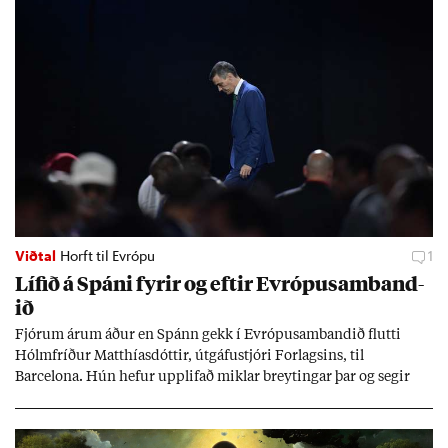
Viðtal
Horft til Evrópu
1
Líf­ið á Spáni fyr­ir og eft­ir Evr­ópu­sam­band­
ið
Fjór­um ár­um áð­ur en Spánn gekk í Evr­ópu­sam­band­ið flutti
Hólm­fríð­ur Matth­ías­dótt­ir, út­gáfu­stjóri For­lags­ins, til
Barcelona. Hún hef­ur upp­lif­að mikl­ar breyt­ing­ar þar og seg­ir
Evr­ópu­sam­band­ið hafa dælt styrkj­um til Spán­ar og það til ým­
issa mála, eins og til end­ur­bóta á sam­göng­um og land­bún­aði
jafnt sem styrkj­um til menn­ing­ar­mála. Þá hafi katalónsk­an hlot­