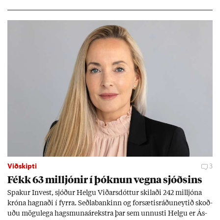
Viðskipti
3
Fékk 63 millj­ón­ir í þókn­un vegna sjóðs­ins
Spak­ur In­vest, sjóð­ur Helgu Við­ars­dótt­ur skil­aði 242 millj­óna
króna hagn­aði í fyrra. Seðla­bank­inn og for­sæt­is­ráðu­neyt­ið skoð­
uðu mögu­lega hags­muna­árekstra þar sem unnusti Helgu er Ás­