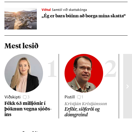
Viðtal
Samtöl við skattakónga
„Ég er bara bú­inn að borga mína skatta“
Mest lesið
1
2
Viðskipti
3
Pistill
1
Gre
Fékk 63 millj­ón­ir í
Lán
Kristján Kristjánsson
þókn­un vegna sjóðs­
ev
Erfð­ir, sið­ferði og
ins
dómgreind