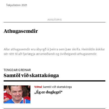
Tekju­list­inn 2021
Athugasemdir
Allar athugasemdir eru ábyrgð á þeirra sem þær skrifa. Heimildin áskilur
sér rétt til að fjarlægja ærumeiðandi og óviðeigandi athugasemdir.
TENGDAR GREINAR
Samtöl við skattakónga
Viðtal
Samtöl við skattakónga
„Ég er dug­legri“