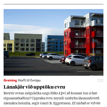
Greining
Horft til Evrópu
2
Lána­kjör við upp­töku evru
Breyt­ir evr­an mögu­leika ungs fólks á því að kom­ast inn á fast­
eigna­mark­að­inn? Upp­taka evru myndi um­bylta lánaum­hverfi
ís­lenskra heim­ila, seg­ir Gauti B. Eggerts­son. Ef mið­að er við 60