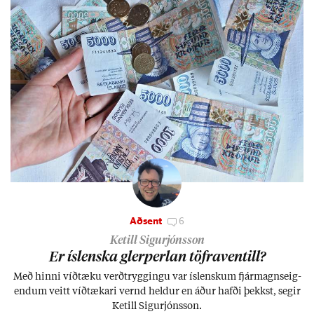
Aðsent
6
Ketill Sigurjónsson
Er ís­lenska glerperl­an töfra­ventill?
Með hinni víð­tæku verð­trygg­ingu var ís­lensk­um fjár­magns­eig­
end­um veitt víð­tæk­ari vernd held­ur en áð­ur hafði þekkst, seg­ir
Ketill Sig­ur­jóns­son.