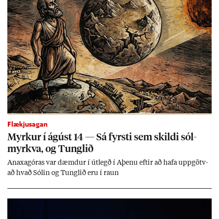
Flækjusagan
Myrk­ur í ág­úst 14 — Sá fyrsti sem skildi sól­
myrkva, og Tungl­ið
An­axagór­as var dæmd­ur í út­legð í Aþenu eft­ir að hafa upp­götv­
að hvað Sól­in og Tungl­ið eru í raun