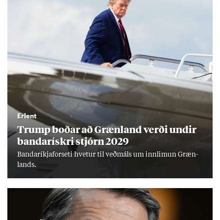
Erlent
Trump boð­ar að Græn­land verði und­ir
banda­rískri stjórn 2029
Banda­ríkja­for­seti hvet­ur til veð­máls um inn­limun Græn­
lands.