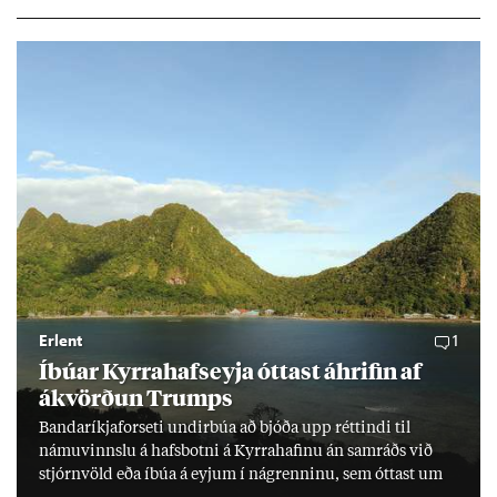
millj­óna króna lán til 25 ára myndi mán­að­ar­leg greiðslu­byrði
lækka um þriðj­ung.
Erlent
1
Íbú­ar Kyrra­hafs­eyja ótt­ast áhrif­in af
ákvörð­un Trumps
Banda­ríkja­for­seti und­ir­búa að bjóða upp rétt­indi til
námu­vinnslu á hafs­botni á Kyrra­haf­inu án sam­ráðs við
stjórn­völd eða íbúa á eyj­um í ná­grenn­inu, sem ótt­ast um