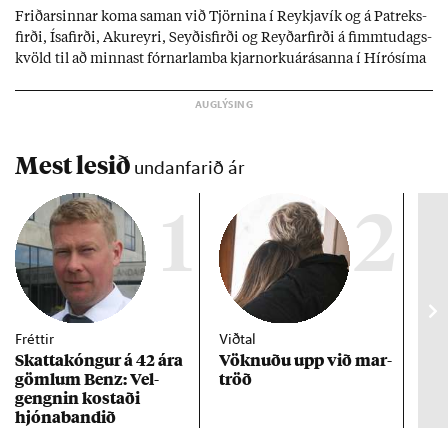
Frið­arsinn­ar koma sam­an við Tjörn­ina í Reykja­vík og á Pat­reks­
firði, Ísa­firði, Ak­ur­eyri, Seyð­is­firði og Reyð­ar­firði á fimmtu­dags­
kvöld til að minn­ast fórn­ar­lamba kjarn­orku­árás­anna í Hírósíma
og Naga­sakí.
Mest lesið
undanfarið ár
1
2
Fréttir
Viðtal
Inn
Skattakóng­ur á 42 ára
Vökn­uðu upp við mar­
RÚV
göml­um Benz: Vel­
tröð
Mar
gengn­in kostaði
un
hjóna­band­ið