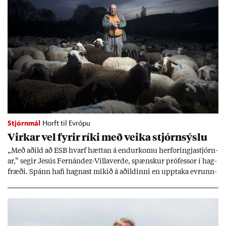
Stjórnmál
Horft til Evrópu
Virk­ar vel fyr­ir ríki með veika stjórn­sýslu
„Með að­ild að ESB hvarf hætt­an á end­ur­komu her­for­ingja­stjórn­
ar,“ seg­ir Jesús Fer­nández-Villa­ver­de, spænsk­ur pró­fess­or í hag­
fræði. Spánn hafi hagn­ast mik­ið á að­ild­inni en upp­taka evr­unn­
ar hafi engu að síð­ur skap­að áskor­an­ir.