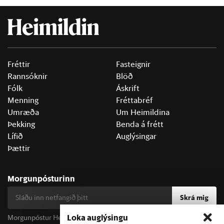
Fréttir
Fasteignir
Rannsóknir
Blöð
Fólk
Áskrift
Menning
Fréttabréf
Umræða
Um Heimildina
Þekking
Benda á frétt
Lífið
Auglýsingar
Þættir
Morgunpósturinn
Skrá mig
Loka auglýsingu
Morgunpóstur Heimildarinnar berst alla morgna og er fyrir öll þau