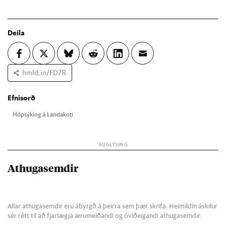
Deila
hmld.in/FD7R
Efnisorð
Hóp­sýk­ing á Landa­koti
Athugasemdir
Allar athugasemdir eru ábyrgð á þeirra sem þær skrifa. Heimildin áskilur
sér rétt til að fjarlægja ærumeiðandi og óviðeigandi athugasemdir.