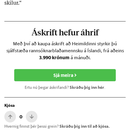
skilur.“
Áskrift hefur áhrif
Með því að kaupa áskrift að Heimildinni styrkir þú
sjálfstæða rannsóknarblaðamennsku á Íslandi, frá aðeins
3.990 krónum
á mánuði.
Sjá meira
Ertu nú þegar áskrifandi?
Skráðu þig inn hér
.
Kjósa
0
Hvernig finnst þér þessi grein?
Skráðu þig inn til að kjósa.