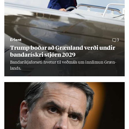
Erlent
3
Trump boð­ar að Græn­land verði und­ir
banda­rískri stjórn 2029
Banda­ríkja­for­seti hvet­ur til veð­máls um inn­limun Græn­
lands.