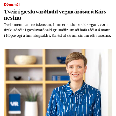
Dómsmál
Tveir í gæslu­varð­hald vegna árás­ar á Kárs­
nes­inu
Tveir menn, ann­ar ís­lensk­ur, hinn er­lend­ur rík­is­borg­ari, voru
úr­skurð­að­ir í gæslu­varð­hald grun­að­ir um að hafa ráð­ist á mann
í Kópa­vogi á fimm­tugs­aldri. Sá lést af sár­um sín­um eft­ir árás­ina.