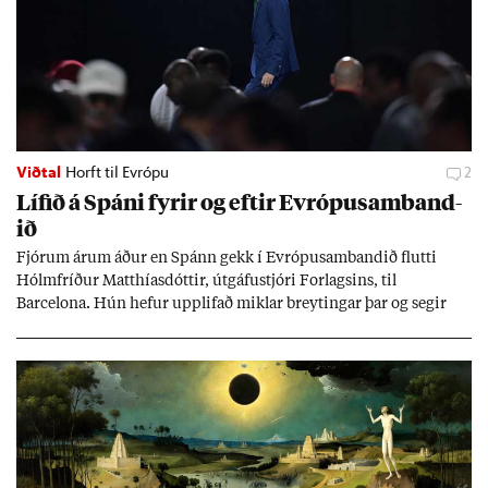
Viðtal
Horft til Evrópu
2
Líf­ið á Spáni fyr­ir og eft­ir Evr­ópu­sam­band­
ið
Fjór­um ár­um áð­ur en Spánn gekk í Evr­ópu­sam­band­ið flutti
Hólm­fríð­ur Matth­ías­dótt­ir, út­gáfu­stjóri For­lags­ins, til
Barcelona. Hún hef­ur upp­lif­að mikl­ar breyt­ing­ar þar og seg­ir
Evr­ópu­sam­band­ið hafa dælt styrkj­um til Spán­ar og það til ým­
issa mála, eins og til end­ur­bóta á sam­göng­um og land­bún­aði
jafnt sem styrkj­um til menn­ing­ar­mála. Þá hafi katalónsk­an hlot­
ið með­byr.