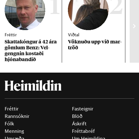
1
2
Fréttir
Viðtal
Inn
Skattakóng­ur á 42 ára
Vökn­uðu upp við mar­
RÚV
göml­um Benz: Vel­
tröð
Mar
gengn­in kostaði
un
hjóna­band­ið
Fréttir
Fasteignir
Rannsóknir
Blöð
Fólk
Áskrift
Menning
Fréttabréf
Umræða
Um Heimildina