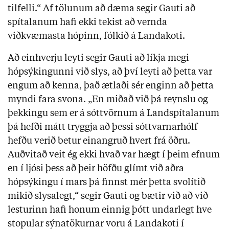
tilfelli.“ Af tölunum að dæma segir Gauti að
spítalanum hafi ekki tekist að vernda
viðkvæmasta hópinn, fólkið á Landakoti.
Að einhverju leyti segir Gauti að líkja megi
hópsýkingunni við slys, að því leyti að þetta var
engum að kenna, það ætlaði sér enginn að þetta
myndi fara svona. „En miðað við þá reynslu og
þekkingu sem er á sóttvörnum á Landspítalanum
þá hefði mátt tryggja að þessi sóttvarnarhólf
hefðu verið betur einangruð hvert frá öðru.
Auðvitað veit ég ekki hvað var hægt í þeim efnum
en í ljósi þess að þeir höfðu glímt við aðra
hópsýkingu í mars þá finnst mér þetta svolítið
mikið slysalegt,“ segir Gauti og bætir við að við
lesturinn hafi honum einnig þótt undarlegt hve
stopular sýnatökurnar voru á Landakoti í