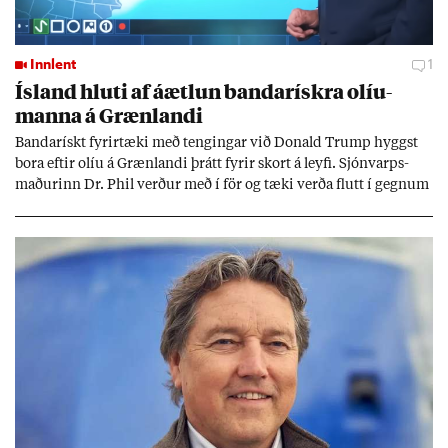
Innlent
1
Ís­land hluti af áætl­un banda­rískra ol­íu­
manna á Græn­landi
Banda­rískt fyr­ir­tæki með teng­ing­ar við Don­ald Trump hyggst
bora eft­ir olíu á Græn­landi þrátt fyr­ir skort á leyfi. Sjón­varps­
mað­ur­inn Dr. Phil verð­ur með í för og tæki verða flutt í gegn­um
Ís­land af um­deilda stór­fyr­ir­tæk­inu Halli­burt­on.