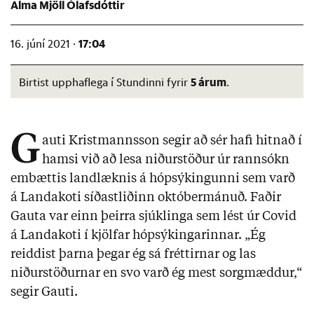
Alma Mjöll Ólafsdóttir
17:04
16. júní 2021 ·
5 árum
Birtist upphaflega í Stundinni fyrir
.
G
auti Kristmannsson segir að sér hafi hitnað í
hamsi við að lesa niðurstöður úr rannsókn
embættis landlæknis á hópsýkingunni sem varð
á Landakoti síðastliðinn októbermánuð. Faðir
Gauta var einn þeirra sjúklinga sem lést úr Covid
á Landakoti í kjölfar hópsýkingarinnar. „Ég
reiddist þarna þegar ég sá fréttirnar og las
niðurstöðurnar en svo varð ég mest sorgmæddur,“
segir Gauti.