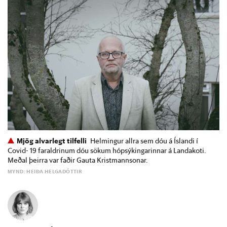
Mjög alvarlegt tilfelli
Helmingur allra sem dóu á Íslandi í
Covid- 19 faraldrinum dóu sökum hópsýkingarinnar á Landakoti.
Meðal þeirra var faðir Gauta Kristmannsonar.
MYND: HEIÐA HELGADÓTTIR