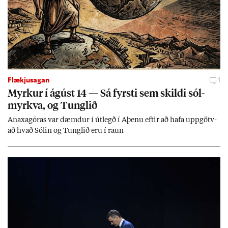
Flækjusagan
1
Myrk­ur í ág­úst 14 — Sá fyrsti sem skildi sól­
myrkva, og Tungl­ið
An­axagór­as var dæmd­ur í út­legð í Aþenu eft­ir að hafa upp­götv­
að hvað Sól­in og Tungl­ið eru í raun