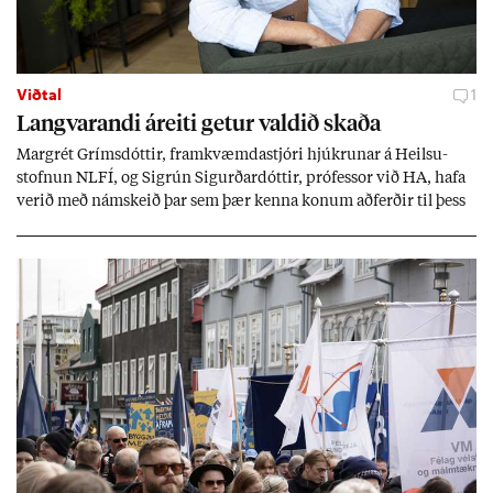
Viðtal
1
Langvar­andi áreiti get­ur vald­ið skaða
Mar­grét Gríms­dótt­ir, fram­kvæmda­stjóri hjúkr­un­ar á Heilsu­
stofn­un NLFÍ, og Sigrún Sig­urð­ar­dótt­ir, pró­fess­or við HA, hafa
ver­ið með nám­skeið þar sem þær kenna kon­um að­ferð­ir til þess
að tak­ast á við streitu og af­leið­ing­ar áfalla.