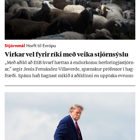
Stjórnmál
Horft til Evrópu
Virk­ar vel fyr­ir ríki með veika stjórn­sýslu
„Með að­ild að ESB hvarf hætt­an á end­ur­komu her­for­ingja­stjórn­
ar,“ seg­ir Jesús Fer­nández-Villa­ver­de, spænsk­ur pró­fess­or í hag­
fræði. Spánn hafi hagn­ast mik­ið á að­ild­inni en upp­taka evr­unn­
ar hafi engu að síð­ur skap­að áskor­an­ir.