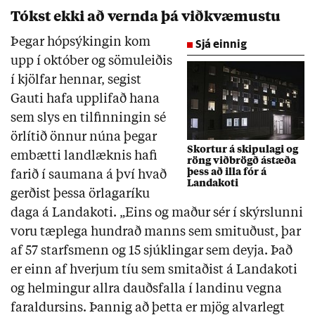
Tókst ekki að vernda þá viðkvæmustu
Þegar hópsýkingin kom
Sjá einnig
upp í október og sömuleiðis
í kjölfar hennar, segist
Gauti hafa upplifað hana
sem slys en tilfinningin sé
örlítið önnur núna þegar
Skortur á skipulagi og
embætti landlæknis hafi
röng viðbrögð ástæða
þess að illa fór á
farið í saumana á því hvað
Landakoti
gerðist þessa örlagaríku
daga á Landakoti. „Eins og maður sér í skýrslunni
voru tæplega hundrað manns sem smituðust, þar
af 57 starfsmenn og 15 sjúklingar sem deyja. Það
er einn af hverjum tíu sem smitaðist á Landakoti
og helmingur allra dauðsfalla í landinu vegna
faraldursins. Þannig að þetta er mjög alvarlegt