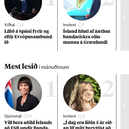
Viðtal
2
Innlent
1
Erle
Líf­ið á Spáni fyr­ir og
Ís­land hluti af áætl­un
Tru
eft­ir Evr­ópu­sam­band­
banda­rískra ol­íu­
Græ
ið
manna á Græn­landi
ban
20
Mest lesið
í mánuðinum
1
2
Stjórnmál
15
Innlent
2
Stj
Vill bera að­ild Ís­lands
„Í dag eru lið­in 5 ár síð­
Kre
að ESB und­ir Banda­
an líf mitt breytt­ist að
af 