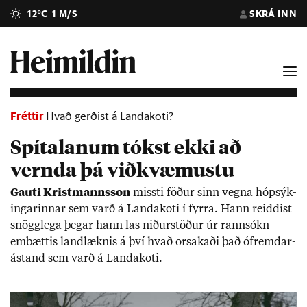
12°C
1 M/S
SKRÁ INN
Fréttir
Hvað gerðist á Landakoti?
Spítalanum tókst ekki að
vernda þá viðkvæmustu
Gauti Krist­manns­son
missti föð­ur sinn vegna hóp­sýk­
ing­ar­inn­ar sem varð á Landa­koti í fyrra. Hann reidd­ist
snögg­lega þeg­ar hann las nið­ur­stöð­ur úr rann­sókn
embætt­is land­lækn­is á því hvað or­sak­aði það ófremd­ar­
ástand sem varð á Landa­koti.