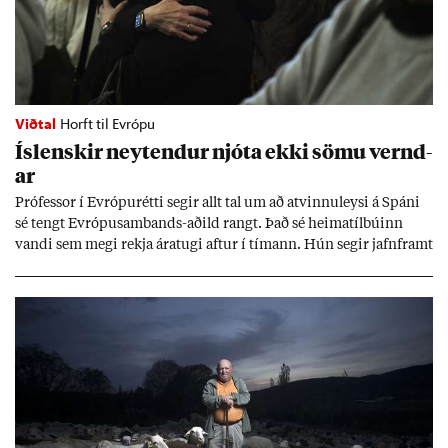
Viðtal
Horft til Evrópu
Ís­lensk­ir neyt­end­ur njóta ekki sömu vernd­
ar
Pró­fess­or í Evr­ópu­rétti seg­ir allt tal um að at­vinnu­leysi á Spáni
sé tengt Evr­ópu­sam­bands-að­ild rangt. Það sé heima­tíl­bú­inn
vandi sem megi rekja ára­tugi aft­ur í tím­ann. Hún seg­ir jafn­framt
að að­ild að ESB styrki stöðu neyt­enda, en það séu sann­ar­lega víti
til þess að var­ast.