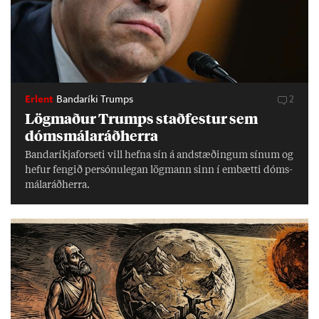
Erlent
Bandaríki Trumps
2
Lög­mað­ur Trumps stað­fest­ur sem
dóms­mála­ráð­herra
Banda­ríkja­for­seti vill hefna sín á and­stæð­ing­um sín­um og
hef­ur feng­ið per­sónu­leg­an lög­mann sinn í embætti dóms­
mála­ráð­herra.