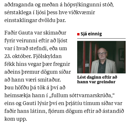
aðdraganda og meðan á hópsýkingunni stóð,
sérstaklega í ljósi þess hve viðkvæmir
einstaklingar dvöldu þar.
Faðir Gauta var skimaður
Sjá einnig
fyrir veirunni eftir að ljóst
var í hvað stefndi, eða um
23. október. Fjölskyldan
fékk hins vegar þær fregnir
aðeins þremur dögum síðar
Lést daginn eftir að
að hann væri smitaður.
hann var greindur
Þau höfðu þá tök á því að
heimsækja hann í „fullum sóttvarnarskrúða,“
eins og Gauti lýsir því en þrjátíu tímum síðar var
faðir hans látinn, fjórum dögum eftir að ástandið
kom upp.