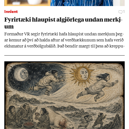
Innlent
1
Fyr­ir­tæki hlaup­ist al­gjör­lega und­an merkj­
um
Formað­ur VR seg­ir fyr­ir­tæki hafa hlaup­ist und­an merkj­um þeg­
ar kem­ur að því að halda aft­ur af verð­hækk­un­um sem hafa ver­ið
elds­mat­ur á verð­bólgu­bál­ið. Það bend­ir margt til þess að kreppu­
verð­bólga sé hand­an við horn­ið.