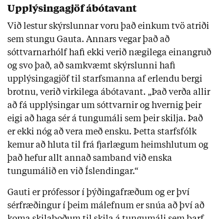
Upplýsingagjöf ábótavant
Við lestur skýrslunnar voru það einkum tvö atriði
sem stungu Gauta. Annars vegar það að
sóttvarnarhólf hafi ekki verið nægilega einangruð
og svo það, að samkvæmt skýrslunni hafi
upplýsingagjöf til starfsmanna af erlendu bergi
brotnu, verið virkilega ábótavant. „Það verða allir
að fá upplýsingar um sóttvarnir og hvernig þeir
eigi að haga sér á tungumáli sem þeir skilja. Það
er ekki nóg að vera með ensku. Þetta starfsfólk
kemur að hluta til frá fjarlægum heimshlutum og
það hefur allt annað samband við enska
tungumálið en við Íslendingar.“
Gauti er prófessor í þýðingafræðum og er því
sérfræðingur í þeim málefnum er snúa að því að