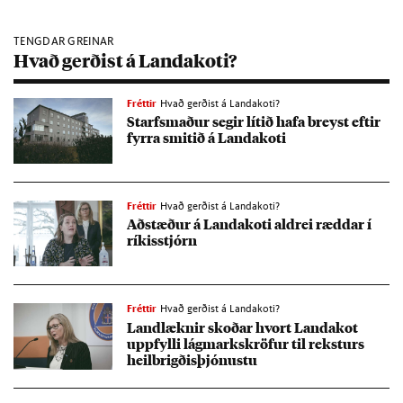
TENGDAR GREINAR
Hvað gerðist á Landakoti?
Fréttir
Hvað gerðist á Landakoti?
Starfs­mað­ur seg­ir lít­ið hafa breyst eft­ir
fyrra smit­ið á Landa­koti
Fréttir
Hvað gerðist á Landakoti?
Að­stæð­ur á Landa­koti aldrei rædd­ar í
rík­is­stjórn
Fréttir
Hvað gerðist á Landakoti?
Land­lækn­ir skoð­ar hvort Landa­kot
upp­fylli lág­marks­kröf­ur til rekst­urs
heil­brigð­is­þjón­ustu