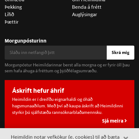
Þekking
Benda á frétt
Lífið
Auglýsingar
Þættir
Morgunpósturinn
Skrá mig
Morgunpóstur Heimildarinnar berst alla morgna og er fyrir öll þau
sem hafa áhuga á fréttum og þjóðfélagsumræðu.
Áskrift hefur áhrif
Heimildin er í dreifðu eignarhaldi og óháð
hagsmunaaðilum. Með því að kaupa áskrift að Heimildinni
styrkir þú sjálfstæða rannsóknarblaðamennsku.
Sjá meira
Heimildin notar vefkökur (e. cookies) til að bæta