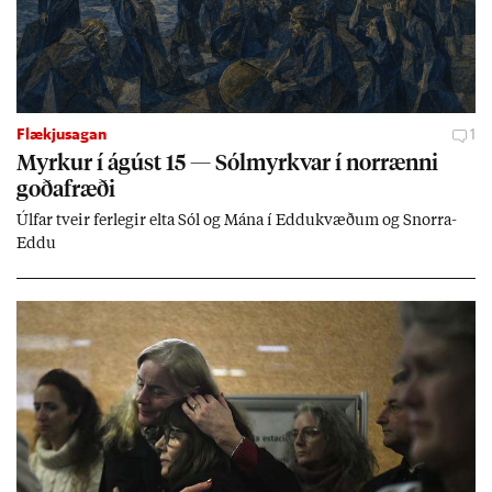
Flækjusagan
1
Myrk­ur í ág­úst 15 — Sól­myrkv­ar í nor­rænni
goða­fræði
Úlf­ar tveir fer­leg­ir elta Sól og Mána í Eddu­kvæð­um og Snorra-
Eddu