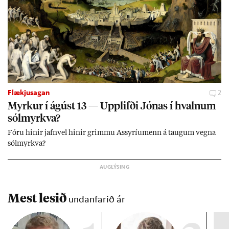
Flækjusagan
2
Myrk­ur í ág­úst 13 — Upp­lifði Jón­as í hvaln­um
sól­myrkva?
Fóru hinir jafn­vel hinir grimmu Ass­yríu­menn á taug­um vegna
sól­myrkva?
Mest lesið
undanfarið ár