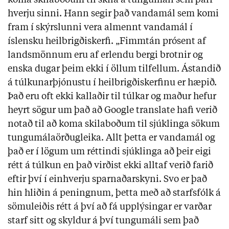
koma skilaboðum til skila á tungumáli sem þarf
hverju sinni. Hann segir það vandamál sem komi
fram í skýrslunni vera almennt vandamál í
íslensku heilbrigðiskerfi. „Fimmtán prósent af
landsmönnum eru af erlendu bergi brotnir og
enska dugar þeim ekki í öllum tilfellum. Ástandið
á túlkunarþjónustu í heilbrigðiskerfinu er hæpið.
Það eru oft ekki kallaðir til túlkar og maður hefur
heyrt sögur um það að Google translate hafi verið
notað til að koma skilaboðum til sjúklinga sökum
tungumálaörðugleika. Allt þetta er vandamál og
það er í lögum um réttindi sjúklinga að þeir eigi
rétt á túlkun en það virðist ekki alltaf verið farið
eftir því í einhverju sparnaðarskyni. Svo er það
hin hliðin á peningnum, þetta með að starfsfólk á
sömuleiðis rétt á því að fá upplýsingar er varðar
starf sitt og skyldur á því tungumáli sem það