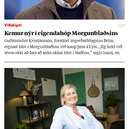
Viðskipti
1
Kem­ur nýr í eig­enda­hóp Morg­un­blaðs­ins
Guð­mund­ur Kristjáns­son, for­stjóri út­gerð­ar­fé­lags­ins Brim,
eign­ast hlut í Morg­un­blað­inu við kaup þess á Lýsi. „Ég held við
sé­um ekki að fara að auka okk­ar hlut í blað­inu,“ seg­ir hann, en
eig­end­ur blaðs­ins úr röð­um út­gerð­ar­manna greiddu ta­prekst­ur
þess í fyrra með 600 millj­óna hluta­fjáraukn­ingu.