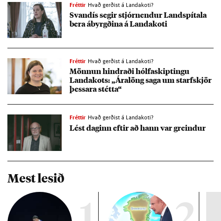
Fréttir
Hvað gerðist á Landakoti?
Svandís seg­ir stjórn­end­ur Land­spít­ala
bera ábyrgð­ina á Landa­koti
Fréttir
Hvað gerðist á Landakoti?
Mönn­un hindr­aði hólfa­skipt­ingu
Landa­kots: „Ára­löng saga um starfs­kjör
þess­ara stétta“
Fréttir
Hvað gerðist á Landakoti?
Lést dag­inn eft­ir að hann var greind­ur
Mest lesið
1
2