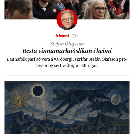
Aðsent
3
Stefán Ólafsson
Besta vinnu­mark­aðs­lík­an í heimi
Launa­fólk þarf að vera á varð­bergi, skrif­ar Stefán Ólafs­son pró­
fess­or og sér­fræð­ing­ur Efl­ing­ar.