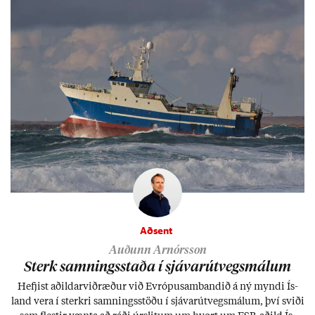
Aðsent
Auðunn Arnórsson
Sterk samn­ings­staða í sjáv­ar­út­vegs­mál­um
Hefj­ist að­ild­ar­við­ræð­ur við Evr­ópu­sam­band­ið á ný myndi Ís­
land vera í sterkri samn­ings­stöðu í sjáv­ar­út­vegs­mál­um, því sviði