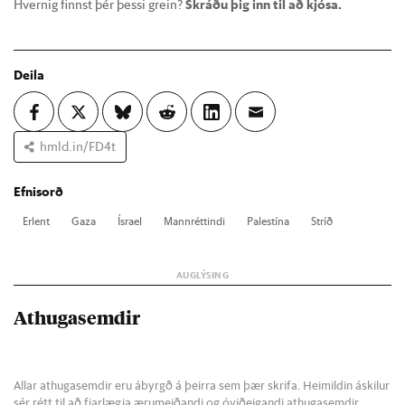
Hvernig finnst þér þessi grein?
Skráðu þig inn til að kjósa.
Deila
hmld.in/FD4t
Efnisorð
Er­lent
Gaza
Ísra­el
Mann­rétt­indi
Palestína
Stríð
Athugasemdir
Allar athugasemdir eru ábyrgð á þeirra sem þær skrifa. Heimildin áskilur
sér rétt til að fjarlægja ærumeiðandi og óviðeigandi athugasemdir.