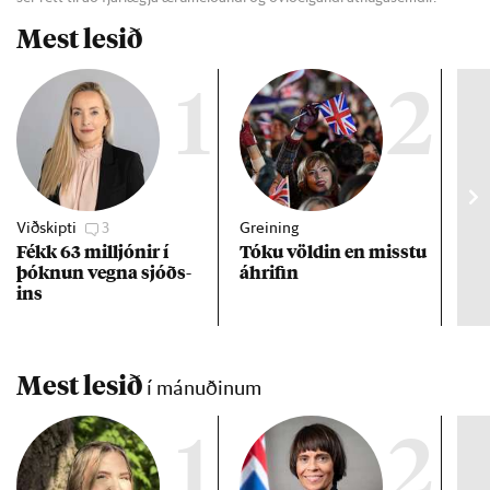
Mest lesið
1
2
Viðskipti
3
Greining
Viðt
Fékk 63 millj­ón­ir í
Tóku völd­in en misstu
Mað
þókn­un vegna sjóðs­
áhrif­in
fra
ins
hve
ta
Mest lesið
í mánuðinum
1
2