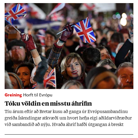
Greining
Horft til Evrópu
Tóku völd­in en misstu áhrif­in
Tíu ár­um eft­ir að Bret­ar kusu að ganga úr Evr­ópu­sam­band­inu
greiða Ís­lend­ing­ar at­kvæði um hvort hefja eigi að­ild­ar­við­ræð­ur
við sam­band­ið að nýju. Hvaða áhrif hafði út­gang­an á breskt
sam­fé­lag og hvaða lex­íu geta Ís­lend­ing­ar lært af henni?