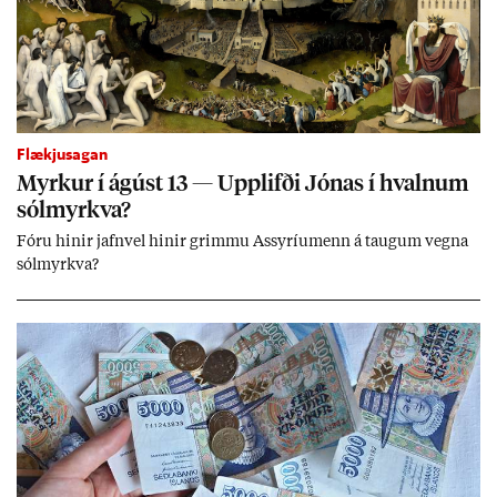
Flækjusagan
Myrk­ur í ág­úst 13 — Upp­lifði Jón­as í hvaln­um
sól­myrkva?
Fóru hinir jafn­vel hinir grimmu Ass­yríu­menn á taug­um vegna
sól­myrkva?