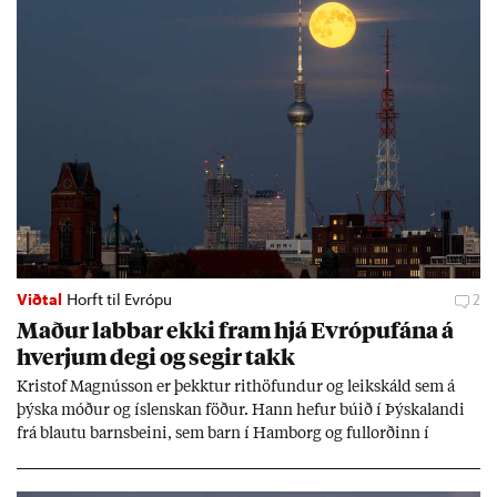
Viðtal
Horft til Evrópu
2
Mað­ur labb­ar ekki fram hjá Evr­ópuf­ána á
hverj­um degi og seg­ir takk
Kri­stof Magnús­son er þekkt­ur rit­höf­und­ur og leik­skáld sem á
þýska móð­ur og ís­lensk­an föð­ur. Hann hef­ur bú­ið í Þýskalandi
frá blautu barns­beini, sem barn í Ham­borg og full­orð­inn í
Berlín, en er vel kunn­ug­ur á Ís­landi og tal­ar ís­lensku. Hvernig
ætli hann upp­lifi að búa í landi inn­an Evr­ópu­sam­bands­ins?