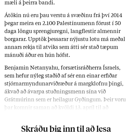
mæli á þeirra bandi.
Átökin nú eru þau verstu á svæðinu frá því 2014
þegar meira en 2.100 Palestínumenn fórust í 50
daga löngu sprengjuregni, langflestir almennir
borgarar. Upptök þessarar nýjustu lotu má meðal
annars rekja til atviks sem átti sér stað tæpum
mánuði áður en hún hófst.
Benjamin Netanyahu, forsætisráðherra Ísraels,
sem hefur nýleg staðið af sér enn einar erfiðar
stjórnarmyndunarviðræður á margklofnu þingi,
ákvað að ávarpa stuðningsmenn sína við
Grátmúrinn sem er heilagur Gyðingum. Þeir voru
þar komnir saman að kvöldi 13. apríl til að
minnast fallinna ísraelskra hermanna …
Skráðu þig inn til að lesa