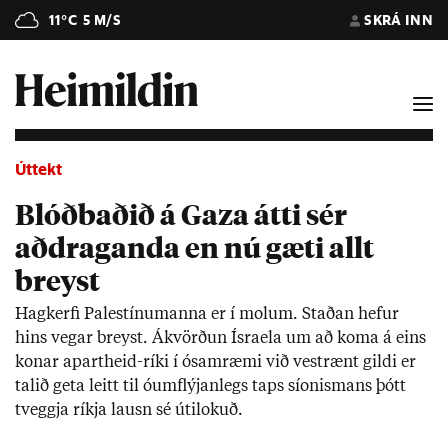
11°C
5 M/S
SKRÁ INN
Úttekt
Blóðbaðið á Gaza átti sér
aðdraganda en nú gæti allt
breyst
Hag­kerfi Palestínu­manna er í mol­um. Stað­an hef­ur
hins veg­ar breyst. Ákvörð­un Ísra­ela um að koma á eins
kon­ar apart­heid-ríki í ósam­ræmi við vest­rænt gildi er
tal­ið geta leitt til óumflýj­an­legs taps síon­ism­ans þótt
tveggja ríkja lausn sé úti­lok­uð.