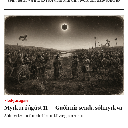
sem flest­ir vænta að ráði úr­slit­um um hvort um ESB-að­ild Ís­
lands geti sam­ist. Hvað land­bún­að­ar­mál snert­ir myndi stuðn­
ing­ur við bænd­ur og dreif­býli breyt­ast mik­ið frá nú­ver­andi
kerfi, en sveigj­an­leiki til lausna er um­tals­verð­ur.
Flækjusagan
Myrk­ur í ág­úst 11 — Guð­irn­ir senda sól­myrkva
Sól­myrkvi hef­ur áhrif á mik­il­væga orr­ustu.