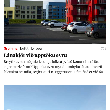
Greining
Horft til Evrópu
2
Lána­kjör við upp­töku evru
Breyt­ir evr­an mögu­leika ungs fólks á því að kom­ast inn á fast­
eigna­mark­að­inn? Upp­taka evru myndi um­bylta lánaum­hverfi
ís­lenskra heim­ila, seg­ir Gauti B. Eggerts­son. Ef mið­að er við 60
millj­óna króna lán til 25 ára myndi mán­að­ar­leg greiðslu­byrði
lækka um þriðj­ung.