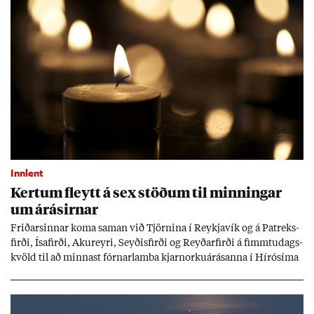
Innlent
Kert­um fleytt á sex stöð­um til minn­ing­ar
um árás­irn­ar
Frið­arsinn­ar koma sam­an við Tjörn­ina í Reykja­vík og á Pat­reks­
firði, Ísa­firði, Ak­ur­eyri, Seyð­is­firði og Reyð­ar­firði á fimmtu­dags­
kvöld til að minn­ast fórn­ar­lamba kjarn­orku­árás­anna í Hírósíma
og Naga­sakí.