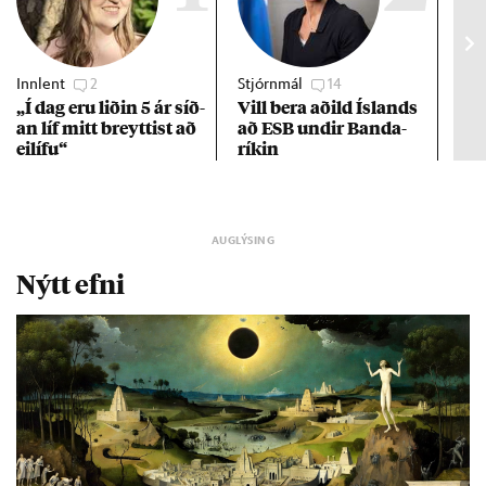
Innlent
2
Stjórnmál
14
Stj
„Í dag eru lið­in 5 ár síð­
Vill bera að­ild Ís­lands
Kre
an líf mitt breytt­ist að
að ESB und­ir Banda­
af 
ei­lífu“
rík­in
Nýtt efni