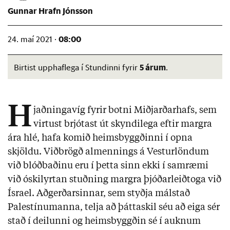
Gunnar Hrafn Jónsson
08:00
24. maí 2021 ·
5 árum
Birtist upphaflega í Stundinni fyrir
.
H
jaðningavíg fyrir botni Miðjarðarhafs, sem
virtust brjótast út skyndilega eftir margra
ára hlé, hafa komið heimsbyggðinni í opna
skjöldu. Viðbrögð almennings á Vesturlöndum
við blóðbaðinu eru í þetta sinn ekki í samræmi
við óskilyrtan stuðning margra þjóðarleiðtoga við
Ísrael. Aðgerðarsinnar, sem styðja málstað
Palestínumanna, telja að þáttaskil séu að eiga sér
stað í deilunni og heimsbyggðin sé í auknum