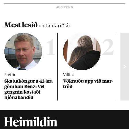
Mest lesið
undanfarið ár
1
2
Fréttir
Viðtal
Inn
Skattakóng­ur á 42 ára
Vökn­uðu upp við mar­
RÚV
göml­um Benz: Vel­
tröð
Mar
gengn­in kostaði
un
hjóna­band­ið