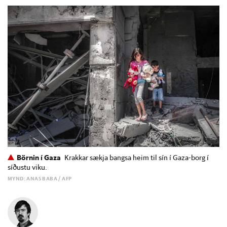
Börnin í Gaza
Krakkar sækja bangsa heim til sín í Gaza-borg í
síðustu viku.
MYND: ANAS BABA / AFP