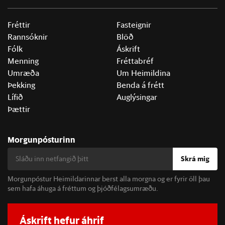
Fréttir
Fasteignir
Rannsóknir
Blöð
Fólk
Áskrift
Menning
Fréttabréf
Umræða
Um Heimildina
Þekking
Benda á frétt
Lífið
Auglýsingar
Þættir
Morgunpósturinn
Skrá mig
Morgunpóstur Heimildarinnar berst alla morgna og er fyrir öll þau
sem hafa áhuga á fréttum og þjóðfélagsumræðu.
Áskrift hefur áhrif