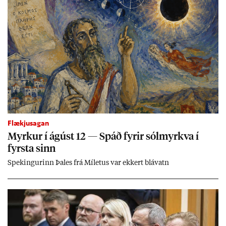
Flækjusagan
Myrk­ur í ág­úst 12 — Spáð fyr­ir sól­myrkva í
fyrsta sinn
Spek­ing­ur­inn Þa­les frá Míletus var ekk­ert blá­vatn