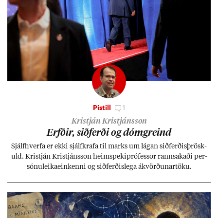
Pistill
1
Kristján Kristjánsson
Erfð­ir, sið­ferði og dómgreind
Sjálf­hverfa er ekki sjálf­krafa til marks um lág­an sið­ferð­is­þrösk­
uld. Kristján Kristjáns­son heim­speki­pró­fess­or rann­sak­aði per­
sónu­leika­ein­kenni og sið­ferð­is­lega ákvörð­un­ar­töku.