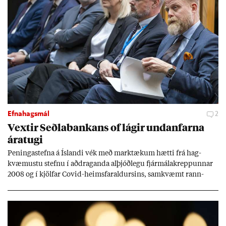
Efnahagsmál
2
Vext­ir Seðla­bank­ans of lág­ir und­an­farna
ára­tugi
Pen­inga­stefna á Ís­landi vék með mark­tæk­um hætti frá hag­
kvæm­ustu stefnu í að­drag­anda al­þjóð­legu fjár­málakrepp­unn­ar
2008 og í kjöl­far Covid-heims­far­ald­urs­ins, sam­kvæmt rann­
sókn­ar­rit­gerð Seðla­bank­ans. Vext­ir hafa al­mennt ver­ið of lág­ir.
Tíð áföll og óvissa tor­velda hag­stjórn á Ís­landi.