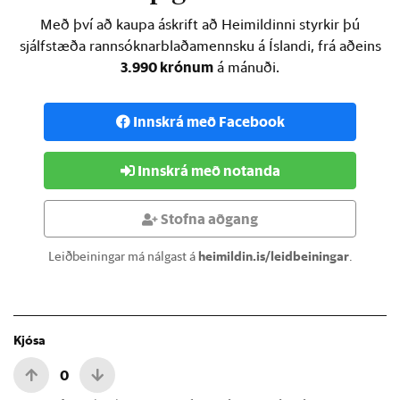
Með því að kaupa áskrift að Heimildinni styrkir þú
sjálfstæða rannsóknarblaðamennsku á Íslandi, frá aðeins
3.990 krónum
á mánuði.
Innskrá með Facebook
Innskrá með notanda
Stofna aðgang
Leiðbeiningar má nálgast á
heimildin.is/leidbeiningar
.
Kjósa
0