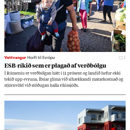
Vettvangur
Horft til Evrópu
2
ESB-rík­ið sem er plag­að af verð­bólgu
Í Rúm­en­íu er verð­bólg­an hátt í 11 pró­sent og land­ið hef­ur ekki
tek­ið upp evr­una. Íbú­ar glíma við sí­hækk­andi mat­ar­kostn­að og
stjórn­völd við stöð­ug­an halla rík­is­sjóðs.