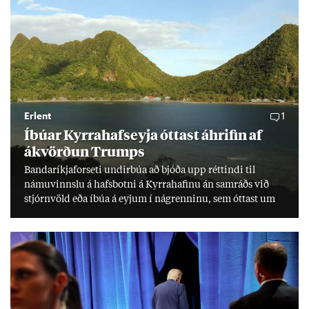
Erlent
1
Íbú­ar Kyrra­hafs­eyja ótt­ast áhrif­in af
ákvörð­un Trumps
Banda­ríkja­for­seti und­ir­búa að bjóða upp rétt­indi til
námu­vinnslu á hafs­botni á Kyrra­haf­inu án sam­ráðs við
stjórn­völd eða íbúa á eyj­um í ná­grenn­inu, sem ótt­ast um
lífs­við­ur­væri sitt og um­hverfi.