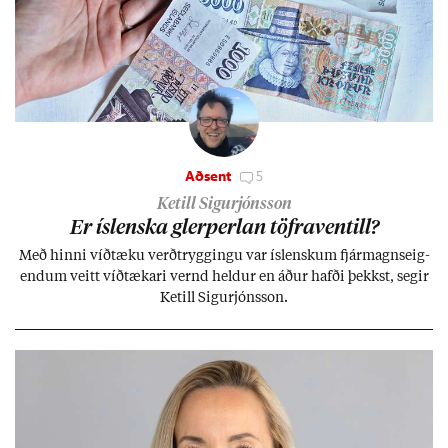
Aðsent
5
Ketill Sigurjónsson
Er ís­lenska glerperl­an töfra­ventill?
Með hinni víð­tæku verð­trygg­ingu var ís­lensk­um fjár­magns­eig­
end­um veitt víð­tæk­ari vernd held­ur en áð­ur hafði þekkst, seg­ir
Ketill Sig­ur­jóns­son.