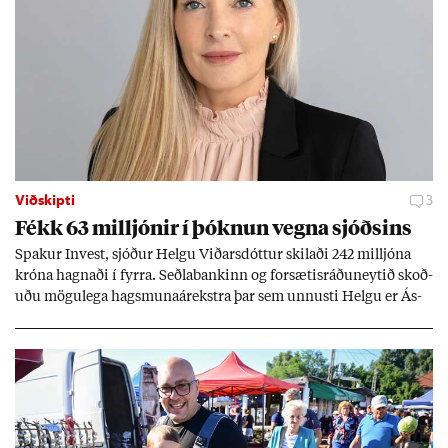
Viðskipti
3
Fékk 63 millj­ón­ir í þókn­un vegna sjóðs­ins
Spak­ur In­vest, sjóð­ur Helgu Við­ars­dótt­ur skil­aði 242 millj­óna
króna hagn­aði í fyrra. Seðla­bank­inn og for­sæt­is­ráðu­neyt­ið skoð­
uðu mögu­lega hags­muna­árekstra þar sem unnusti Helgu er Ás­
geir Jóns­son seðla­banka­stjóri.