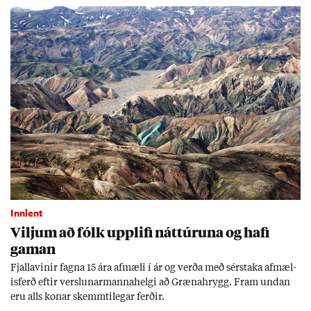
Innlent
Vilj­um að fólk upp­lifi nátt­úr­una og hafi
gam­an
Fjalla­vin­ir fagna 15 ára af­mæli í ár og verða með sér­staka af­mæl­
is­ferð eft­ir versl­un­ar­manna­helgi að Græna­hrygg. Fram und­an
eru alls kon­ar skemmti­leg­ar ferð­ir.