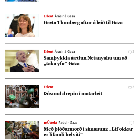
Erlent
Árásir á Gaza
Greta Thun­berg aft­ur á leið til Gaza
Erlent
Árásir á Gaza
3
Sam­þykkja áætl­un Net­anya­hu um að
„taka yf­ir“ Gaza
Erlent
3
Þús­und drep­in í mat­ar­leit
Úttekt
Raddir Gaza
1
Með þjóð­armorð í sím­an­um: „Líf okk­ar
er lif­andi hel­víti“