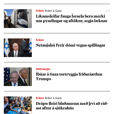
Erlent
Árásir á Gaza
3
Lík­ams­leif­ar fanga Ísra­ela bera merki
um pynd­ing­ar og af­tök­ur, segja lækn­ar
Erlent
Net­anja­hú fyr­ir dómi vegna spill­ing­ar
Vettvangur
Íbú­ar á Gaza tor­tryggja friðaráætl­un
Trumps
Erlent
Árásir á Gaza
Drápu fleiri blaða­menn með því að ráð­
ast aft­ur á sjúkra­hús