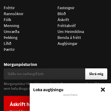
Fréttir
Fasteignir
Rannsóknir
Blöð
Fólk
Áskrift
Menning
Fréttabréf
Umræða
Um Heimildina
Þekking
Benda á frétt
Lífið
Auglýsingar
Þættir
Morgunpósturinn
Skrá mig
Morgunpóstur Heimildarinnar berst alla morgna og er fyrir öll þau
sem hafa áhuga á fréttum og þjóðfélagsumræðu.
Loka auglýsingu
Áskrift hefur áhrif