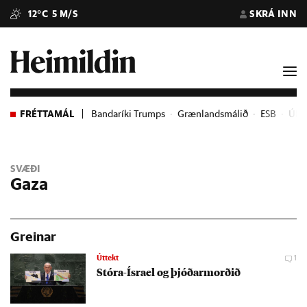
12°C
5 M/S
SKRÁ INN
FRÉTTAMÁL
Bandaríki Trumps
Grænlandsmálið
ESB
Úkra
SVÆÐI
Gaza
Greinar
Úttekt
1
Stóra-Ísra­el og þjóð­armorð­ið