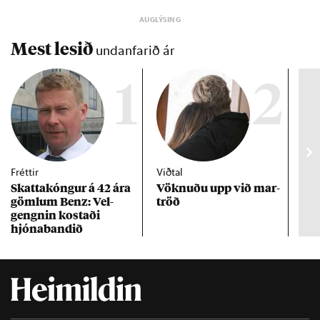
Mest lesið
undanfarið ár
1
2
Fréttir
Viðtal
Inn
Skattakóng­ur á 42 ára
Vökn­uðu upp við mar­
RÚV
göml­um Benz: Vel­
tröð
Mar
gengn­in kostaði
un
hjóna­band­ið