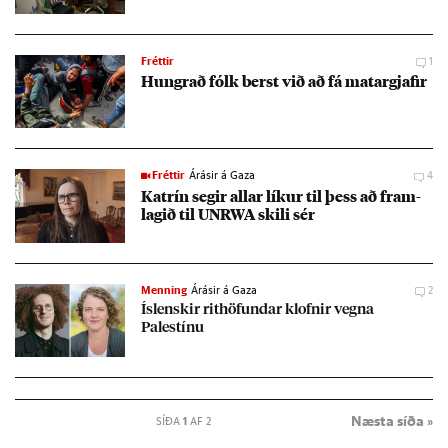
Fréttir
1
Hungr­að fólk berst við að fá mat­ar­gjaf­ir
Fréttir
Árásir á Gaza
4
Katrín seg­ir all­ar lík­ur til þess að fram­
lag­ið til UN­RWA skili sér
Menning
Árásir á Gaza
2
Ís­lensk­ir rit­höf­und­ar klofn­ir vegna
Palestínu
Næsta síða »
SÍÐA
1
AF 2