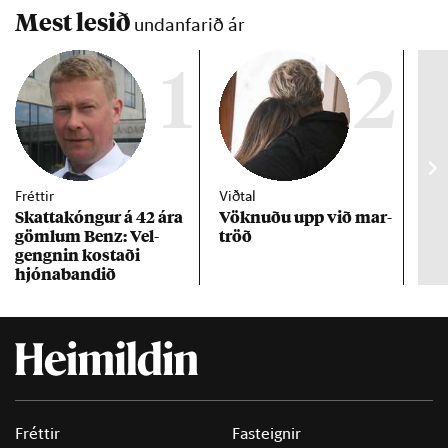
Mest lesið
undanfarið ár
1
2
Fréttir
Viðtal
Inn
Skattakóng­ur á 42 ára
Vökn­uðu upp við mar­
RÚV
göml­um Benz: Vel­
tröð
Mar
gengn­in kostaði
un
hjóna­band­ið
Fréttir
Fasteignir