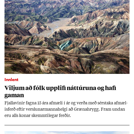
Innlent
Vilj­um að fólk upp­lifi nátt­úr­una og hafi
gam­an
Fjalla­vin­ir fagna 15 ára af­mæli í ár og verða með sér­staka af­mæl­
is­ferð eft­ir versl­un­ar­manna­helgi að Græna­hrygg. Fram und­an
eru alls kon­ar skemmti­leg­ar ferð­ir.