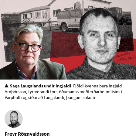
Saga Laugalands undir Ingjaldi
Fjöldi kvenna bera Ingjald
Arnþórsson, fyrrverandi forstöðumanns meðferðarheimilisins í
Varpholti og síðar að Laugalandi, þungum sökum.
Freyr Rögnvaldsson