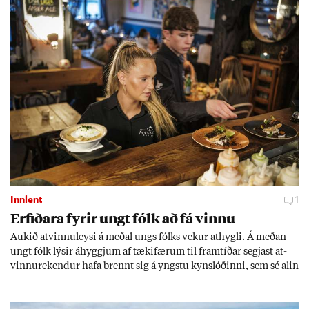
Innlent
1
Erf­ið­ara fyr­ir ungt fólk að fá vinnu
Auk­ið at­vinnu­leysi á með­al ungs fólks vek­ur at­hygli. Á með­an
ungt fólk lýs­ir áhyggj­um af tæki­fær­um til fram­tíð­ar segj­ast at­
vinnu­rek­end­ur hafa brennt sig á yngstu kyn­slóð­inni, sem sé al­in
upp við önn­ur gildi og taki vinnu ekki jafn al­var­lega. Þeir hvetja
ungt fólk þó til að gef­ast ekki upp.