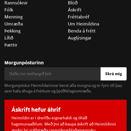
Rannsóknir
Blöð
Fólk
Áskrift
Menning
Fréttabréf
Umræða
Um Heimildina
Þekking
Benda á frétt
Lífið
Auglýsingar
Þættir
Morgunpósturinn
Skrá mig
Morgunpóstur Heimildarinnar berst alla morgna og er fyrir öll þau
sem hafa áhuga á fréttum og þjóðfélagsumræðu.
Áskrift hefur áhrif
Heimildin er í dreifðu eignarhaldi og óháð
hagsmunaaðilum. Með því að kaupa áskrift að Heimildinni
styrkir þú sjálfstæða rannsóknarblaðamennsku.