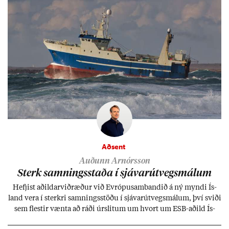
Aðsent
Auðunn Arnórsson
Sterk samn­ings­staða í sjáv­ar­út­vegs­mál­um
Hefj­ist að­ild­ar­við­ræð­ur við Evr­ópu­sam­band­ið á ný myndi Ís­
land vera í sterkri samn­ings­stöðu í sjáv­ar­út­vegs­mál­um, því sviði
sem flest­ir vænta að ráði úr­slit­um um hvort um ESB-að­ild Ís­
lands geti sam­ist. Hvað land­bún­að­ar­mál snert­ir myndi stuðn­