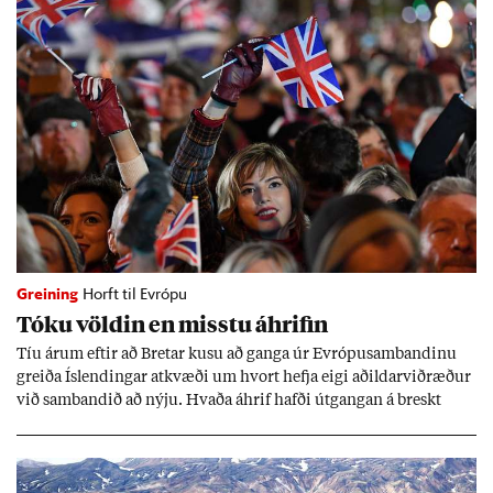
Greining
Horft til Evrópu
Tóku völd­in en misstu áhrif­in
Tíu ár­um eft­ir að Bret­ar kusu að ganga úr Evr­ópu­sam­band­inu
greiða Ís­lend­ing­ar at­kvæði um hvort hefja eigi að­ild­ar­við­ræð­ur
við sam­band­ið að nýju. Hvaða áhrif hafði út­gang­an á breskt
sam­fé­lag og hvaða lex­íu geta Ís­lend­ing­ar lært af henni?