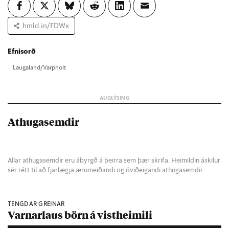
hmld.in/FDWx
Efnisorð
Lauga­land/Varp­holt
Athugasemdir
Allar athugasemdir eru ábyrgð á þeirra sem þær skrifa. Heimildin áskilur
sér rétt til að fjarlægja ærumeiðandi og óviðeigandi athugasemdir.
TENGDAR GREINAR
Varnarlaus börn á vistheimili