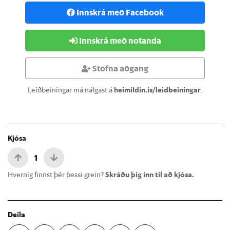
Innskrá með Facebook
Innskrá með notanda
Stofna aðgang
Leiðbeiningar má nálgast á
heimildin.is/leidbeiningar
.
Kjósa
1
Hvernig finnst þér þessi grein?
Skráðu þig inn til að kjósa.
Deila