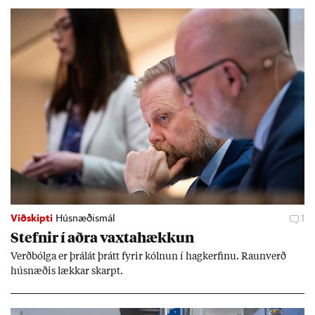
Viðskipti
Húsnæðismál
1
Stefn­ir í aðra vaxta­hækk­un
Verð­bólga er þrálát þrátt fyr­ir kóln­un í hag­kerf­inu. Raun­verð
hús­næð­is lækk­ar skarpt.