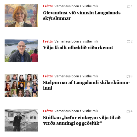
Fréttir
Varnarlaus börn á vistheimili
1
Gleymd­ust við vinnslu Lauga­lands­
skýrsl­unn­ar
Fréttir
Varnarlaus börn á vistheimili
2
Vilja fá allt of­beld­ið við­ur­kennt
Fréttir
Varnarlaus börn á vistheimili
8
Stelp­urn­ar af Laugalandi skila skömm­
inni
Fréttir
Varnarlaus börn á vistheimili
4
Stúlk­an „hef­ur ein­læg­an vilja til að
verða aum­ingi og geð­sjúk“