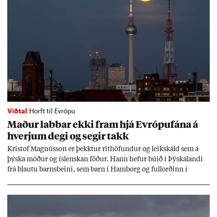
Viðtal
Horft til Evrópu
Mað­ur labb­ar ekki fram hjá Evr­ópuf­ána á
hverj­um degi og seg­ir takk
Kri­stof Magnús­son er þekkt­ur rit­höf­und­ur og leik­skáld sem á
þýska móð­ur og ís­lensk­an föð­ur. Hann hef­ur bú­ið í Þýskalandi
frá blautu barns­beini, sem barn í Ham­borg og full­orð­inn í
Berlín, en er vel kunn­ug­ur á Ís­landi og tal­ar ís­lensku. Hvernig
ætli hann upp­lifi að búa í landi inn­an Evr­ópu­sam­bands­ins?