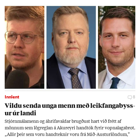
Evr­ópu­sam­bands­ins er í mikl­um meiri­hluta ánægð­ur með það
sam­band. Ís­lensk­ur al­menn­ing­ur fær að segja sitt álit inn­an
mán­að­ar.
Innlent
8
Vildu senda unga menn með leik­fanga­byss­
ur úr landi
Stjórn­mála­menn og áhrifa­vald­ar brugð­ust hart við frétt af
mönn­um sem lög­regl­an á Ak­ur­eyri hand­tók fyr­ir vopna­laga­brot.
„All­ir þeir sem voru hand­tekn­ir voru frá Mið-Aust­ur­lönd­um,“