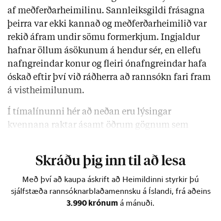
af meðferðarheimilinu. Sannleiksgildi frásagna
þeirra var ekki kannað og meðferðarheimilið var
rekið áfram undir sömu formerkjum. Ingjaldur
hafnar öllum ásökunum á hendur sér, en ellefu
nafngreindar konur og fleiri ónafngreindar hafa
óskað eftir því við ráðherra að rannsókn fari fram
á vistheimilunum.
Í tímalínunni hér að neðan eru lýsingar
kvennana raktar ásamt öðrum gögnum sem
skjalfest eru.
Skráðu þig inn til að lesa
Með því að kaupa áskrift að Heimildinni styrkir þú
sjálfstæða rannsóknarblaðamennsku á Íslandi, frá aðeins
3.990 krónum
á mánuði.