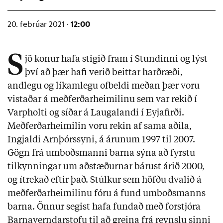
12:00
20. febrúar 2021 ·
S
jö konur hafa stigið fram í Stundinni og lýst
því að þær hafi verið beittar harðræði,
andlegu og líkamlegu ofbeldi meðan þær voru
vistaðar á meðferðarheimilinu sem var rekið í
Varpholti og síðar á Laugalandi í Eyjafirði.
Meðferðarheimilin voru rekin af sama aðila,
Ingjaldi Arnþórssyni, á árunum 1997 til 2007.
Gögn frá umboðsmanni barna sýna að fyrstu
tilkynningar um aðstæðurnar bárust árið 2000,
og ítrekað eftir það. Stúlkur sem höfðu dvalið á
meðferðarheimilinu fóru á fund umboðsmanns
barna. Önnur segist hafa fundað með forstjóra
Barnaverndarstofu til að greina frá reynslu sinni