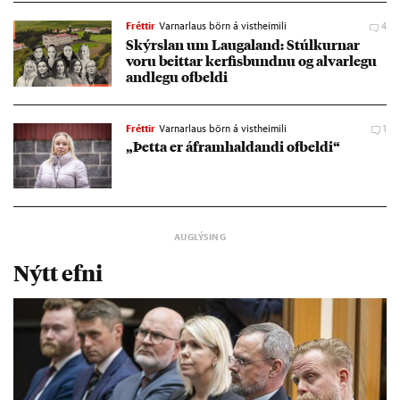
Fréttir
Varnarlaus börn á vistheimili
4
Skýrsl­an um Lauga­land: Stúlk­urn­ar
voru beitt­ar kerf­is­bundnu og al­var­legu
and­legu of­beldi
Fréttir
Varnarlaus börn á vistheimili
1
„Þetta er áfram­hald­andi of­beldi“
Nýtt efni