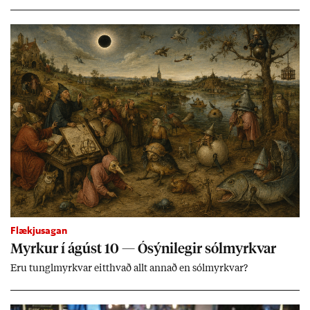
skrif­aði nefnd­ar­mað­ur í Sjálf­stæði­flokkn­um á sam­fé­lags­miðli.
Vopn­in reynd­ust vera leik­fanga­byss­ur en færsl­urn­ar standa
óleið­rétt­ar.
Flækjusagan
Myrk­ur í ág­úst 10 — Ósýni­leg­ir sól­myrkv­ar
Eru tungl­myrkv­ar eitt­hvað allt ann­að en sól­myrkv­ar?