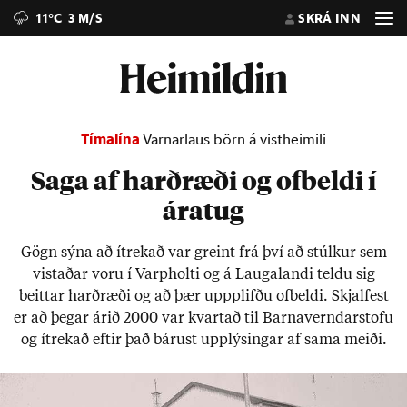
11°C
3 M/S
SKRÁ INN
Tímalína
Varnarlaus börn á vistheimili
Saga af harðræði og ofbeldi í
áratug
Gögn sýna að ít­rek­að var greint frá því að stúlk­ur sem
vist­að­ar voru í Varp­holti og á Laugalandi teldu sig
beitt­ar harð­ræði og að þær uppp­lifðu of­beldi. Skjalfest
er að þeg­ar ár­ið 2000 var kvart­að til Barna­vernd­ar­stofu
og ít­rek­að eft­ir það bár­ust upp­lýs­ing­ar af sama meiði.