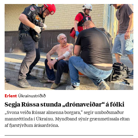
Erlent
Úkraínustríðið
Segja Rússa stunda „dróna­veið­ar“ á fólki
„Svona veiða Rúss­ar al­menna borg­ara,“ seg­ir um­boðs­mað­ur
mann­rétt­inda í Úkraínu. Mynd­band sýn­ir græn­met­issala elt­an
af fjar­stýrð­um árás­ar­dróna.