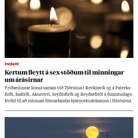
Innlent
Kert­um fleytt á sex stöð­um til minn­ing­ar
um árás­irn­ar
Frið­arsinn­ar koma sam­an við Tjörn­ina í Reykja­vík og á Pat­reks­
firði, Ísa­firði, Ak­ur­eyri, Seyð­is­firði og Reyð­ar­firði á fimmtu­dags­
kvöld til að minn­ast fórn­ar­lamba kjarn­orku­árás­anna í Hírósíma
og Naga­sakí.