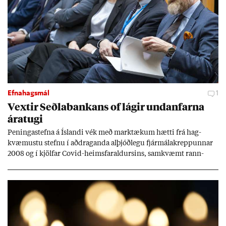
Efnahagsmál
1
Vext­ir Seðla­bank­ans of lág­ir und­an­farna
ára­tugi
Pen­inga­stefna á Ís­landi vék með mark­tæk­um hætti frá hag­
kvæm­ustu stefnu í að­drag­anda al­þjóð­legu fjár­málakrepp­unn­ar
2008 og í kjöl­far Covid-heims­far­ald­urs­ins, sam­kvæmt rann­
sókn­ar­rit­gerð Seðla­bank­ans. Vext­ir hafa al­mennt ver­ið of lág­ir.
Tíð áföll og óvissa tor­velda hag­stjórn á Ís­landi.