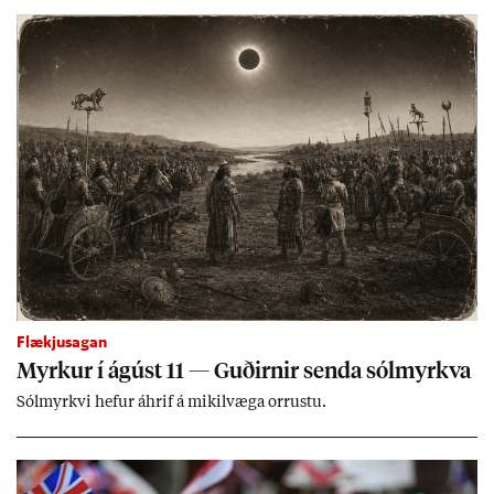
ing­ur við bænd­ur og dreif­býli breyt­ast mik­ið frá nú­ver­andi
kerfi, en sveigj­an­leiki til lausna er um­tals­verð­ur.
Flækjusagan
Myrk­ur í ág­úst 11 — Guð­irn­ir senda sól­myrkva
Sól­myrkvi hef­ur áhrif á mik­il­væga orr­ustu.