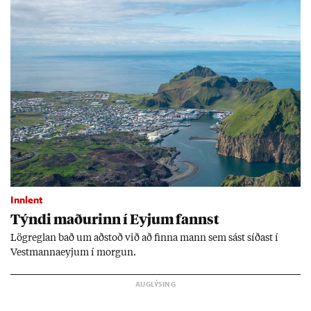
Innlent
Týndi mað­ur­inn í Eyj­um fannst
Lög­regl­an bað um að­stoð við að finna mann sem sást síð­ast í
Vest­manna­eyj­um í morg­un.