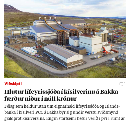
Viðskipti
1
Hlut­ur líf­eyr­is­sjóða í kís­il­ver­inu á Bakka
færð­ur nið­ur í núll krón­ur
Fé­lag sem held­ur ut­an um eign­ar­hald líf­eyr­is­sjóða og Ís­lands­
banka í kís­il­veri PCC á Bakka býr sig und­ir verstu sviðs­mynd,
gjald­þrot kís­il­vers­ins. Eng­in starf­semi hef­ur ver­ið í því í rúmt ár.