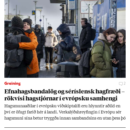
Greining
2
Efna­hags­banda­lög og sér­ís­lensk hag­fræði –
rök­vísi hag­stjórn­ar í evr­ópsku sam­hengi
Hags­muna­að­il­ar í evr­ópsku við­skipta­lífi eru hlynnt­ir að­ild en
því er öf­ugt far­ið hér á landi. Verka­lýðs­hreyf­ing­in í Evr­ópu sér
hags­muni sína bet­ur tryggða inn­an sam­bands­ins en ut­an þess þó
lít­ið fari fyr­ir því sjón­ar­miði hér­lend­is. Al­menn­ing­ur í lönd­um