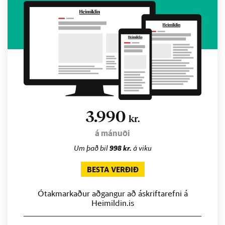
3.990
kr.
á mánuði
Um það bil
998 kr.
á viku
BESTA VERÐIÐ
Ótakmarkaður aðgangur að áskriftarefni á
Heimildin.is