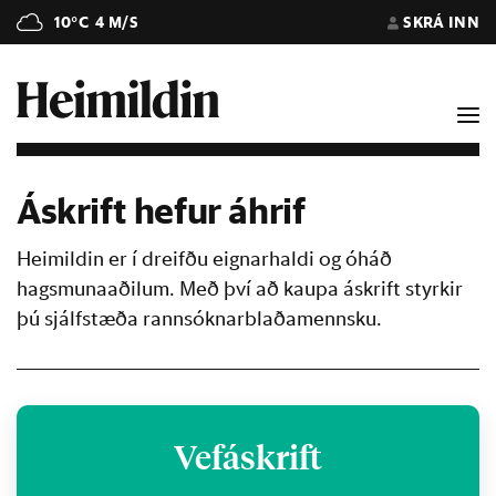
10°C
4 M/S
SKRÁ INN
Áskrift hefur áhrif
Heimildin er í dreifðu eignarhaldi og óháð
hagsmunaaðilum. Með því að kaupa áskrift styrkir
þú sjálfstæða rannsóknarblaðamennsku.
Vefáskrift