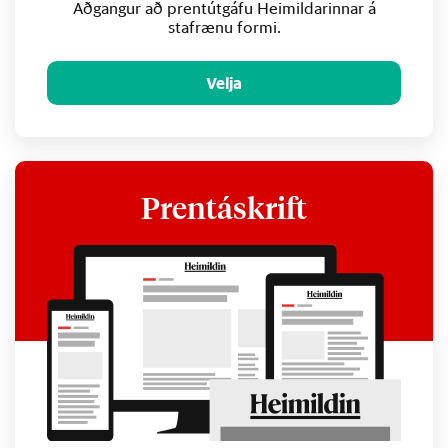
Aðgangur að prentútgáfu Heimildarinnar á
stafrænu formi.
Velja
Prentáskrift