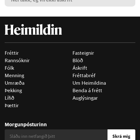
Fréttir
Fasteignir
Rannsóknir
Blöð
Fólk
Áskrift
Menning
Fréttabréf
Umræða
Um Heimildina
Þekking
Benda á frétt
Lífið
Auglýsingar
Þættir
Morgunpósturinn
Skrá mig