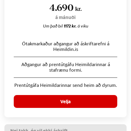
4.690
kr.
á mánuði
Um það bil
1172 kr.
á viku
Ótakmarkaður aðgangur að áskriftarefni á
Heimildin.is
Aðgangur að prentútgáfu Heimildarinnar á
stafrænu formi.
Prentútgáfa Heimildarinnar send heim að dyrum.
Velja
Nei takk, ég vil ekki áskrift