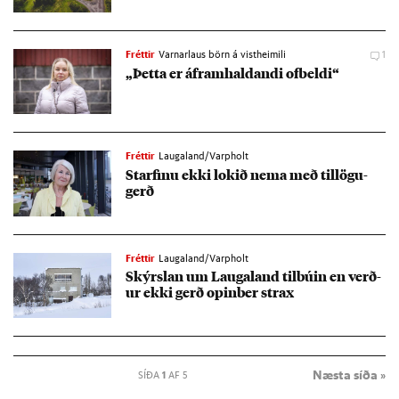
Fréttir
Varnarlaus börn á vistheimili
1
„Þetta er áfram­hald­andi of­beldi“
Fréttir
Laugaland/Varpholt
Starf­inu ekki lok­ið nema með til­lögu­
gerð
Fréttir
Laugaland/Varpholt
Skýrsl­an um Lauga­land til­bú­in en verð­
ur ekki gerð op­in­ber strax
Næsta síða »
SÍÐA
1
AF 5