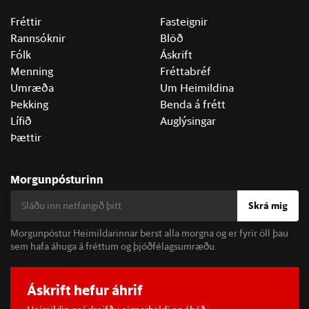
Fréttir
Fasteignir
Rannsóknir
Blöð
Fólk
Áskrift
Menning
Fréttabréf
Umræða
Um Heimildina
Þekking
Benda á frétt
Lífið
Auglýsingar
Þættir
Morgunpósturinn
Skrá mig
Morgunpóstur Heimildarinnar berst alla morgna og er fyrir öll þau
sem hafa áhuga á fréttum og þjóðfélagsumræðu.
Áskrift hefur áhrif