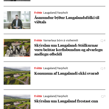
Fréttir
Laugaland/Varpholt
Ásmund­ur býð­ur Lauga­lands­fólki til
við­tals
Fréttir
Varnarlaus börn á vistheimili
4
Skýrsl­an um Lauga­land: Stúlk­urn­ar
voru beitt­ar kerf­is­bundnu og al­var­legu
and­legu of­beldi
Fréttir
Laugaland/Varpholt
3
Kon­un­um af Laugalandi ekki svar­að
Fréttir
Laugaland/Varpholt
1
Skýrsl­an um Lauga­land frest­ast enn