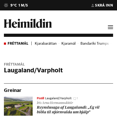
9°C
1 M/S
SKRÁ INN
FRÉTTAMÁL
Kjarabaráttan
Kjaramál
Bandaríki Trumps
G
FRÉTTAMÁL
Laugaland/Varpholt
Greinar
Pistill
Laugaland/Varpholt
1
Íris Arna Hermannsdóttir
Reynslu­saga af Laugalandi: „Ég vil
biðla til stjórn­valda um hjálp“