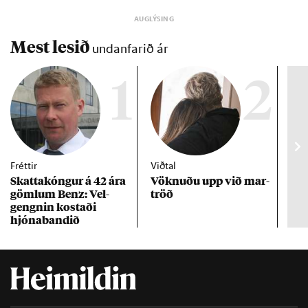
Mest lesið
undanfarið ár
1
2
Fréttir
Viðtal
Inn
Skattakóng­ur á 42 ára
Vökn­uðu upp við mar­
RÚV
göml­um Benz: Vel­
tröð
Mar
gengn­in kostaði
un
hjóna­band­ið