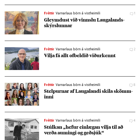
Fréttir
Varnarlaus börn á vistheimili
1
Gleymd­ust við vinnslu Lauga­lands­
skýrsl­unn­ar
Fréttir
Varnarlaus börn á vistheimili
2
Vilja fá allt of­beld­ið við­ur­kennt
Fréttir
Varnarlaus börn á vistheimili
8
Stelp­urn­ar af Laugalandi skila skömm­
inni
Fréttir
Varnarlaus börn á vistheimili
4
Stúlk­an „hef­ur ein­læg­an vilja til að
verða aum­ingi og geð­sjúk“