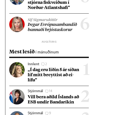
stjórna fisk­veið­um í
Norð­ur-Atlants­hafi“
6
Sif Sigmarsdóttir
Þeg­ar Evr­ópu­sam­band­ið
bann­aði brjósta­skor­ur
Mest lesið
í mánuðinum
Innlent
2
1
„Í dag eru lið­in 5 ár síð­an
líf mitt breytt­ist að ei­
lífu“
Stjórnmál
14
2
Vill bera að­ild Ís­lands að
ESB und­ir Banda­rík­in
Stjórnmál
9