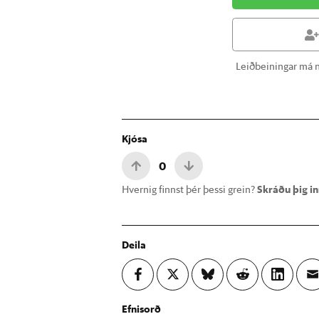
Leiðbeiningar má n
Kjósa
0
Hvernig finnst þér þessi grein?
Skráðu þig inn
Deila
Efnisorð