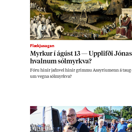
Flækjusagan
Myrk­ur í ág­úst 13 — Upp­lifði Jón­as
hvaln­um sól­myrkva?
Fóru hinir jafn­vel hinir grimmu Ass­yríu­menn á taug
um vegna sól­myrkva?