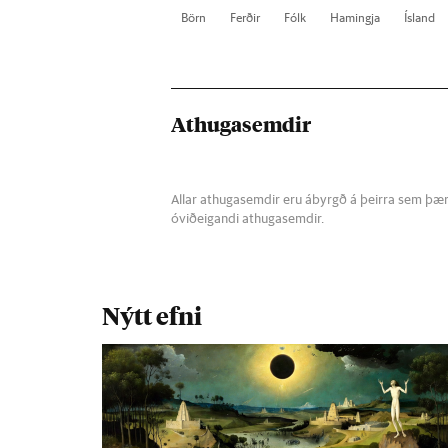
Börn
Ferð­ir
Fólk
Ham­ingja
Ís­land
Athugasemdir
Allar athugasemdir eru ábyrgð á þeirra sem þær s
óviðeigandi athugasemdir.
Nýtt efni