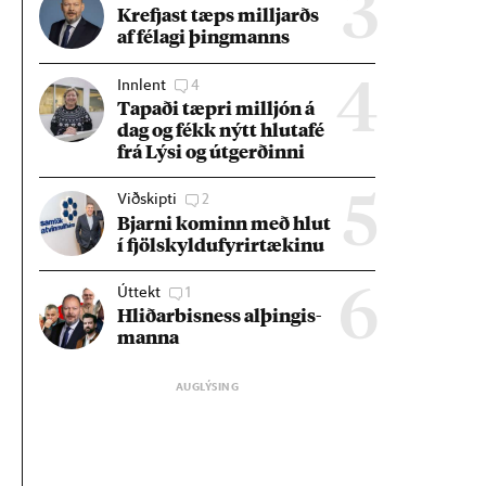
3
Krefjast tæps millj­arðs
af fé­lagi þing­manns
Innlent
4
4
Tap­aði tæpri millj­ón á
dag og fékk nýtt hluta­fé
frá Lýsi og út­gerð­inni
Viðskipti
2
5
Bjarni kom­inn með hlut
í fjöl­skyldu­fyr­ir­tæk­inu
Úttekt
1
6
Hlið­ar­bis­ness al­þing­is­
manna