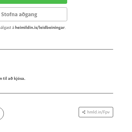
Stofna aðgang
álgast á
heimildin.is/leidbeiningar
.
 til að kjósa.
hmld.in/Fpv