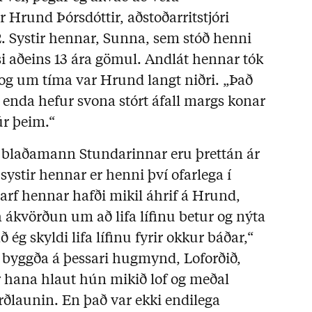
 Hrund Þórsdóttir, aðstoðarritstjóri
 2. Systir hennar, Sunna, sem stóð henni
lysi aðeins 13 ára gömul. Andlát hennar tók
ni og um tíma var Hrund langt niðri. „Það
ið, enda hefur svona stórt áfall margs konar
úr þeim.“
 blaðamann Stundarinnar eru þrettán ár
 systir hennar er henni því ofarlega í
rf hennar hafði mikil áhrif á Hrund,
a ákvörðun um að lifa lífinu betur og nýta
 ég skyldi lifa lífinu fyrir okkur báðar,“
k byggða á þessari hugmynd, Loforðið,
r hana hlaut hún mikið lof og meðal
ðlaunin. En það var ekki endilega