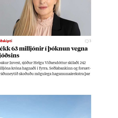
ðskipti
3
ékk 63 millj­ón­ir í þókn­un vegna
jóðs­ins
ak­ur In­vest, sjóð­ur Helgu Við­ars­dótt­ur skil­aði 242
llj­óna króna hagn­aði í fyrra. Seðla­bank­inn og for­sæt­
­ráðu­neyt­ið skoð­uðu mögu­lega hags­muna­árekstra þar
m unnusti Helgu er Ás­geir Jóns­son seðla­banka­stjóri.