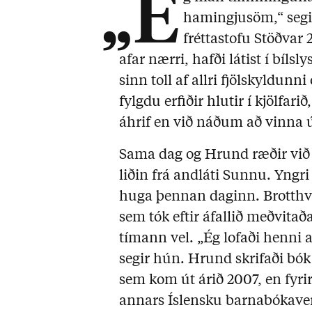
„É
hamingjusöm,“ segir
fréttastofu Stöðvar
afar nærri, hafði látist í bíls
sinn toll af allri fjölskyldun
fylgdu erfiðir hlutir í kjölfar
áhrif en við náðum að vinna 
Sama dag og Hrund ræðir við
liðin frá andláti Sunnu. Yngri
huga þennan daginn. Brotthva
sem tók eftir áfallið meðvitað
tímann vel. „Ég lofaði henni að
segir hún. Hrund skrifaði bó
sem kom út árið 2007, en fyri
annars Íslensku barnabókaver