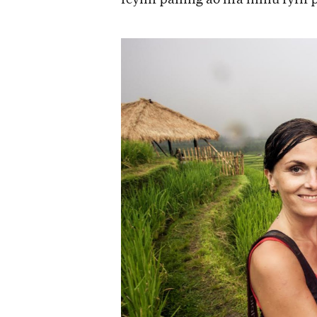
reyn­ir þannig að lifa líf­inu fyr­ir