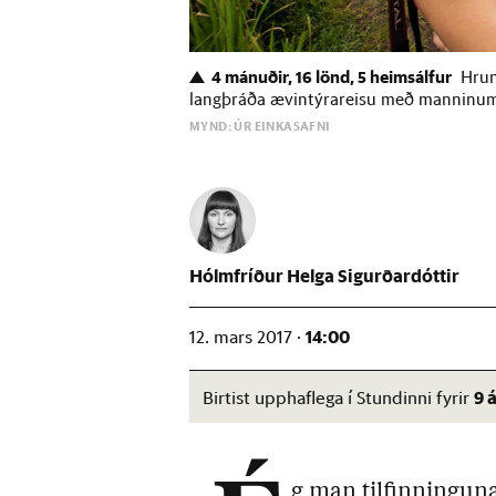
4 mánuðir, 16 lönd, 5 heimsálfur
Hrun
langþráða ævintýrareisu með manninum sí
MYND: ÚR EINKASAFNI
Hólmfríður Helga Sigurðardóttir
14:00
12. mars 2017 ·
9 
Birtist upphaflega í Stundinni fyrir
g man tilfinninguna