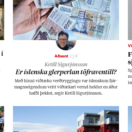
Vi
F
 í
Aðsent
4
s
Ketill Sigurjónsson
­
Sp
Er ís­lenska glerperl­an töfra­ventill?
mi
Með hinni víð­tæku verð­trygg­ingu var ís­lensk­um fjár­
is
magns­eig­end­um veitt víð­tæk­ari vernd held­ur en áð­ur
se
hafði þekkst, seg­ir Ketill Sig­ur­jóns­son.