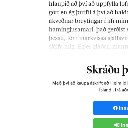
hlaupið að því að uppfylla lofo
gott
en ég þurfti á því að hald
ákveðnar breytingar í lífi mín
hamingjusamari, það gerðist e
þessu, fór í markvissa sjálfsv
sjálfa mig. Ég er glaðari manne
mér.“
Skráðu þi
Með því að kaupa áskrift að Heimild
Íslandi, frá a
Inn
Inn