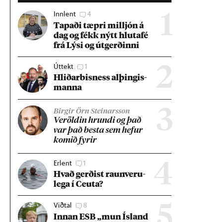
Innlent
4
1
Tap­aði tæpri millj­ón á
dag og fékk nýtt hluta­fé
frá Lýsi og út­gerð­inni
Úttekt
1
2
Hlið­ar­bis­ness al­þing­is­
manna
3
Birgir Örn Steinarsson
Ver­öld­in hrundi og það
var það besta sem hef­ur
kom­ið fyr­ir
Erlent
1
4
Hvað gerð­ist raun­veru­
lega í Ceuta?
Viðtal
8
5
Inn­an ESB „mun Ís­land