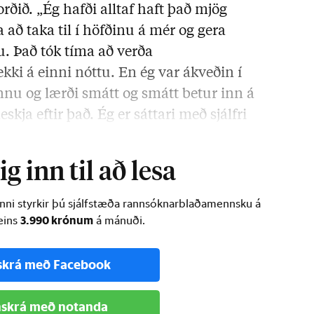
rðið. „
Ég hafði alltaf haft það mjög
a að taka til í höfðinu á mér og gera
u. Það tók tíma að verða
kki á einni nóttu. En ég var ákveðin í
innu og lærði smátt og smátt betur inn á
skja eftir það. Ég er sáttari með sjálfri
g inn til að lesa
inni styrkir þú sjálfstæða rannsóknarblaðamennsku á
3.990 krónum
ðeins
á mánuði.
skrá með Facebook
skrá með notanda