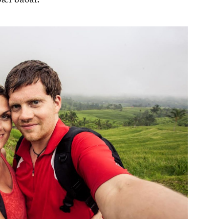
 þær báð­ar.