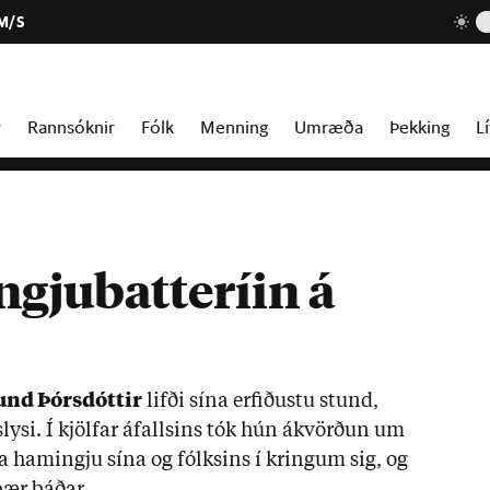
 M/S
r
Rannsóknir
Fólk
Menning
Umræða
Þekking
Lí
gjubatteríin á
i
nd Þórs­dótt­ir
lifði sína erf­ið­ustu stund,
l­slysi. Í kjöl­far áfalls­ins tók hún ákvörð­un um
 ham­ingju sína og fólks­ins í kring­um sig, og