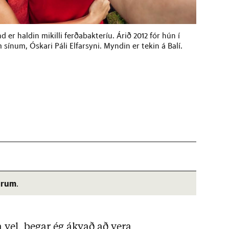
d er haldin mikilli ferðabakteríu. Árið 2012 fór hún í
num, Óskari Páli Elfarsyni. Myndin er tekin á Balí.
árum
.
 vel, þegar ég ákvað að vera