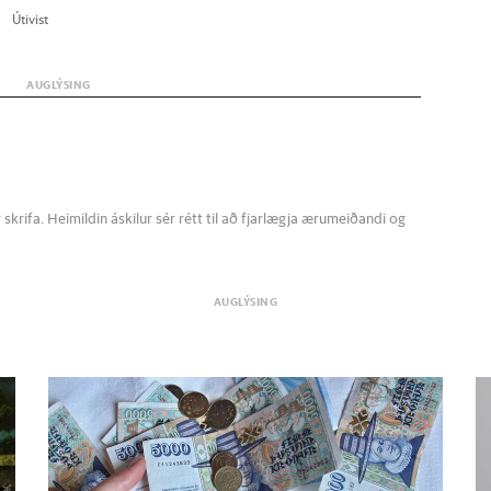
Úti­vist
krifa. Heimildin áskilur sér rétt til að fjarlægja ærumeiðandi og