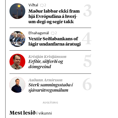
Viðtal
2
3
Mað­ur labb­ar ekki fram
hjá Evr­ópuf­ána á hverj­
um degi og seg­ir takk
Efnahagsmál
2
4
Vext­ir Seðla­bank­ans of
lág­ir und­an­farna ára­tugi
5
Kristján Kristjánsson
Erfð­ir, sið­ferði og
dómgreind
6
Auðunn Arnórsson
Sterk samn­ings­staða í
sjáv­ar­út­vegs­mál­um
Mest lesið
í vikunni