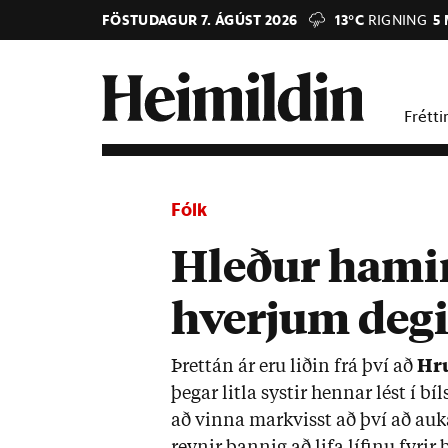
FÖSTUDAGUR 7. ÁGÚST 2026
13°C
RIGNING
5
Frétti
Fólk
Hleður hamin
hverjum deg
Þrett­án ár eru lið­in frá því að
Hru
þeg­ar litla syst­ir henn­ar lést í bí
að vinna mark­visst að því að auka