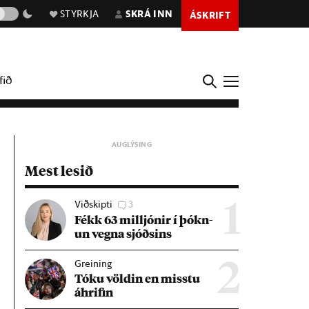
STYRKJA
SKRÁ INN
ÁSKRIFT
fið
Mest lesið
Viðskipti
3
1
Fékk 63 millj­ón­ir í þókn­
un vegna sjóðs­ins
Greining
2
Tóku völd­in en misstu
áhrif­in