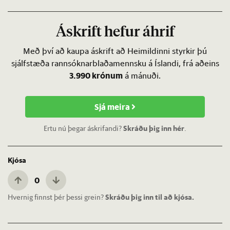
Áskrift hefur áhrif
Með því að kaupa áskrift að Heimildinni styrkir þú
sjálfstæða rannsóknarblaðamennsku á Íslandi, frá aðeins
3.990 krónum
á mánuði.
Sjá meira
Ertu nú þegar áskrifandi?
Skráðu þig inn hér
.
Kjósa
0
Hvernig finnst þér þessi grein?
Skráðu þig inn til að kjósa.