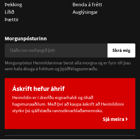
Þekking
Benda á frétt
Lífið
Auglýsingar
Þættir
Morgunpósturinn
Skrá mig
Morgunpóstur Heimildarinnar berst alla morgna og er fyrir öll þau
sem hafa áhuga á fréttum og þjóðfélagsumræðu.
Áskrift hefur áhrif
Heimildin er í dreifðu eignarhaldi og óháð
hagsmunaaðilum. Með því að kaupa áskrift að Heimildinni
styrkir þú sjálfstæða rannsóknarblaðamennsku.
Sjá meira