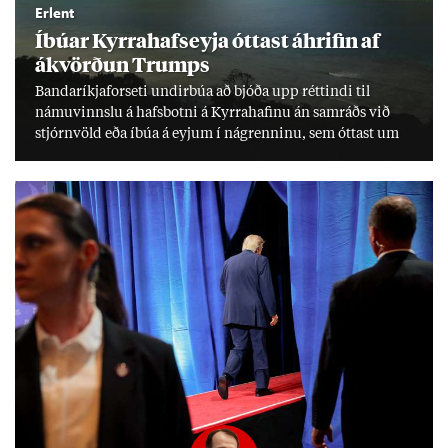
Erlent
Íbú­ar Kyrra­hafs­eyja ótt­ast áhrif­in af
ákvörð­un Trumps
Banda­ríkja­for­seti und­ir­búa að bjóða upp rétt­indi til
námu­vinnslu á hafs­botni á Kyrra­haf­inu án sam­ráðs við
stjórn­völd eða íbúa á eyj­um í ná­grenn­inu, sem ótt­ast um
lífs­við­ur­væri sitt og um­hverfi.