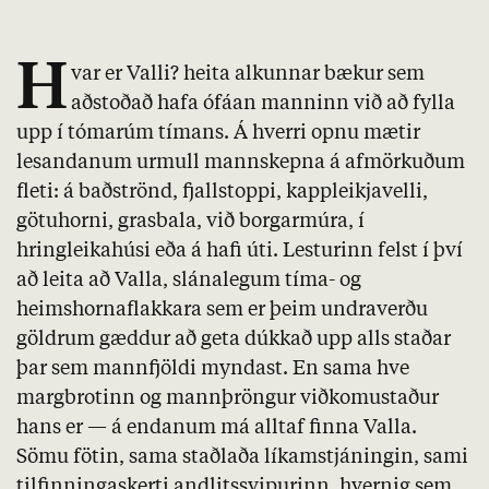
H
var er Valli? heita alkunnar bækur sem
aðstoðað hafa ófáan manninn við að fylla
upp í tómarúm tímans. Á hverri opnu mætir
lesandanum urmull mannskepna á afmörkuðum
fleti: á baðströnd, fjallstoppi, kappleikjavelli,
götuhorni, grasbala, við borgarmúra, í
hringleikahúsi eða á hafi úti. Lesturinn felst í því
að leita að Valla, slánalegum tíma- og
heimshornaflakkara sem er þeim undraverðu
göldrum gæddur að geta dúkkað upp alls staðar
þar sem mannfjöldi myndast. En sama hve
margbrotinn og mannþröngur viðkomustaður
hans er — á endanum má alltaf finna Valla.
Sömu fötin, sama staðlaða líkamstjáningin, sami
tilfinningaskerti andlitssvipurinn, hvernig sem