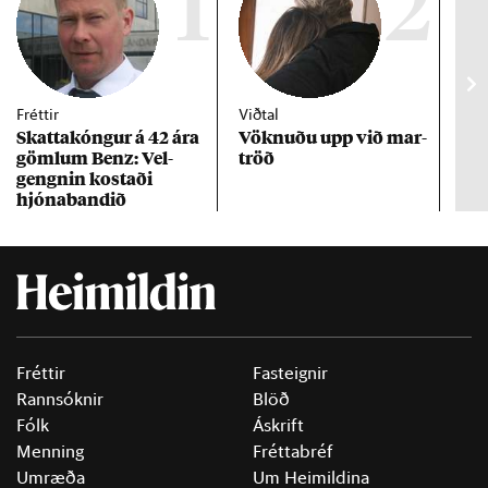
1
2
Fréttir
Viðtal
Inn
Skattakóng­ur á 42 ára
Vökn­uðu upp við mar­
RÚV
göml­um Benz: Vel­
tröð
Mar
gengn­in kostaði
un
hjóna­band­ið
Fréttir
Fasteignir
Rannsóknir
Blöð
Fólk
Áskrift
Menning
Fréttabréf
Umræða
Um Heimildina