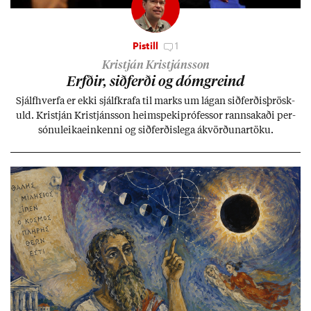
Pistill
1
Kristján Kristjánsson
Erfð­ir, sið­ferði og dómgreind
Sjálf­hverfa er ekki sjálf­krafa til marks um lág­an sið­ferð­is­þrösk­
uld. Kristján Kristjáns­son heim­speki­pró­fess­or rann­sak­aði per­
sónu­leika­ein­kenni og sið­ferð­is­lega ákvörð­un­ar­töku.