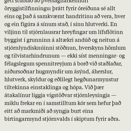
geti stuðlað að þversagnarkenndri
öryggistilfinningu: þrátt fyrir óreiðuna sé allt
eins og það á samkvæmt handritinu að vera, hver
og ein fígúra á sínum stað, í sínu hlutverki. En
viljinn til stjórnlausrar hreyfingar um lífsflötinn
byggist í grunninn á altækri andúð og neitun á
stjórnlyndisknúinni stöðnun, hverskyns hömlum
og tilvistarhindrunum — ekki síst menningar- og
félagslegum spennitreyjum á borð við staðlaðar,
niðursoðnar hugmyndir um ásýnd, áherslur,
hlutverk, skyldur og eðlilegt hegðunarmynstur
tiltekinna einstaklinga og hópa. Við þær
átakalínur liggja vígstöðvar stjórnleysingja —
miklu frekar en í samstilltum kór sem hefur það
eitt að markmiði að syngja burt eina
birtingarmynd stjórnvalds í skiptum fyrir aðra.