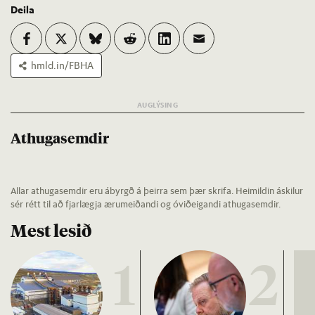
Deila
hmld.in/FBHA
Athugasemdir
Allar athugasemdir eru ábyrgð á þeirra sem þær skrifa. Heimildin áskilur
sér rétt til að fjarlægja ærumeiðandi og óviðeigandi athugasemdir.
Mest lesið
1
2