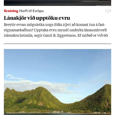
Greining
Horft til Evrópu
1
Lána­kjör við upp­töku evru
Breyt­ir evr­an mögu­leika ungs fólks á því að kom­ast inn á fast­
eigna­mark­að­inn? Upp­taka evru myndi um­bylta lánaum­hverfi
ís­lenskra heim­ila, seg­ir Gauti B. Eggerts­son. Ef mið­að er við 60
millj­óna króna lán til 25 ára myndi mán­að­ar­leg greiðslu­byrði
lækka um þriðj­ung.