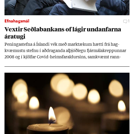
Efnahagsmál
1
Vext­ir Seðla­bank­ans of lág­ir und­an­farna
ára­tugi
Pen­inga­stefna á Ís­landi vék með mark­tæk­um hætti frá hag­
kvæm­ustu stefnu í að­drag­anda al­þjóð­legu fjár­málakrepp­unn­ar
2008 og í kjöl­far Covid-heims­far­ald­urs­ins, sam­kvæmt rann­
sókn­ar­rit­gerð Seðla­bank­ans. Vext­ir hafa al­mennt ver­ið of lág­ir.
Tíð áföll og óvissa tor­velda hag­stjórn á Ís­landi.