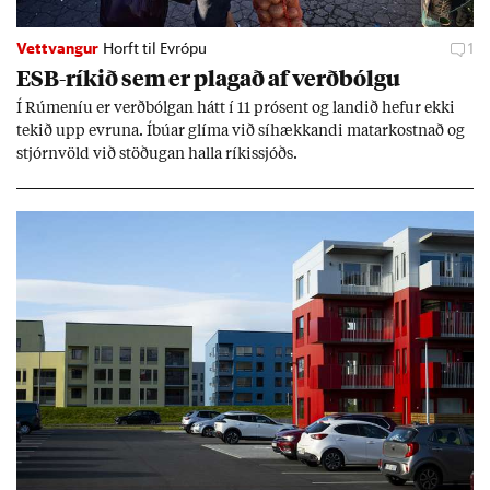
Vettvangur
Horft til Evrópu
1
ESB-rík­ið sem er plag­að af verð­bólgu
Í Rúm­en­íu er verð­bólg­an hátt í 11 pró­sent og land­ið hef­ur ekki
tek­ið upp evr­una. Íbú­ar glíma við sí­hækk­andi mat­ar­kostn­að og
stjórn­völd við stöð­ug­an halla rík­is­sjóðs.