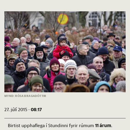
MYND: RÓSA BRAGADÓTTIR
08:17
27. júlí 2015 ·
11 árum
Birtist upphaflega í Stundinni fyrir rúmum
.