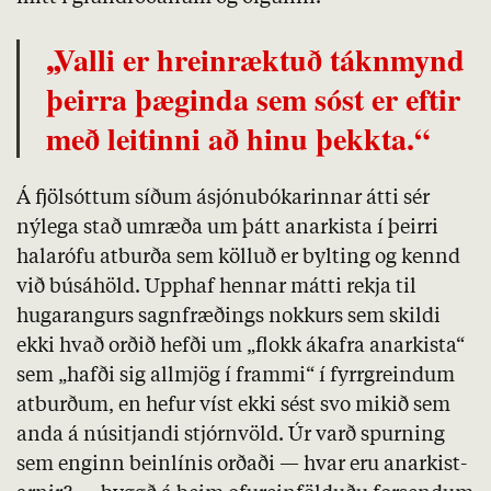
Valli er hreinræktuð táknmynd
„
þeirra þæginda sem sóst er eftir
með leitinni að hinu þekkta.“
Á fjölsóttum síðum ásjónubókarinnar átti sér
nýlega stað umræða um þátt anarkista í þeirri
halarófu atburða sem kölluð er bylting og kennd
við búsáhöld. Upphaf hennar mátti rekja til
hugarangurs sagnfræðings nokkurs sem skildi
ekki hvað orðið hefði um „flokk ákafra anarkista“
sem „hafði sig allmjög í frammi“ í fyrrgreindum
atburðum, en hefur víst ekki sést svo mikið sem
anda á núsitjandi stjórnvöld. Úr varð spurning
sem enginn beinlínis orðaði — hvar eru anarkist­