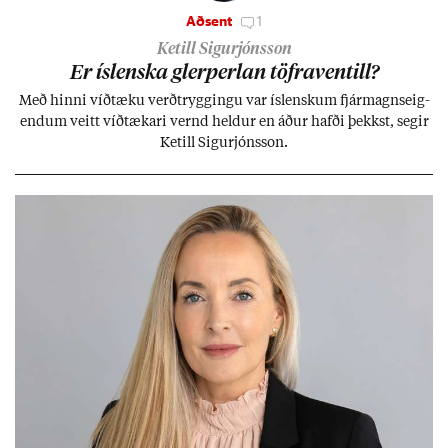
Aðsent
1
Ketill Sigurjónsson
Er ís­lenska glerperl­an töfra­ventill?
Með hinni víð­tæku verð­trygg­ingu var ís­lensk­um fjár­magns­eig­
end­um veitt víð­tæk­ari vernd held­ur en áð­ur hafði þekkst, seg­ir
Ketill Sig­ur­jóns­son.