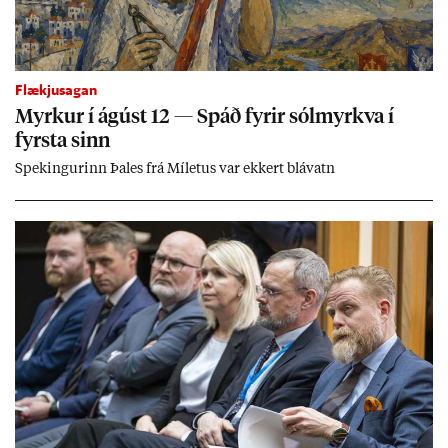
Flækjusagan
Myrk­ur í ág­úst 12 — Spáð fyr­ir sól­myrkva í
fyrsta sinn
Spek­ing­ur­inn Þa­les frá Míletus var ekk­ert blá­vatn