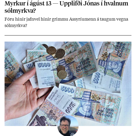
Myrk­ur í ág­úst 13 — Upp­lifði Jón­as í hvaln­um
sól­myrkva?
Fóru hinir jafn­vel hinir grimmu Ass­yríu­menn á taug­um vegna
sól­myrkva?