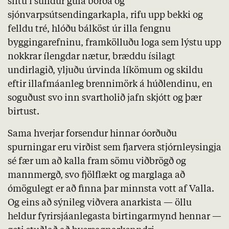
slitu í sundur gula borða og
sjónvarpsútsendingarkapla, rifu upp bekki og
felldu tré, hlóðu bálköst úr illa fengnu
byggingarefninu, framkölluðu loga sem lýstu upp
nokkrar ílengdar nætur, bræddu ísilagt
undirlagið, yljuðu úrvinda líkömum og skildu
eftir illafmáanleg brennimörk á húðlendinu, en
soguðust svo inn svartholið jafn skjótt og þær
birtust.
Sama hverjar forsendur hinnar óorðuðu
spurningar eru virðist sem fjarvera stjórnleysingja
sé fær um að kalla fram sömu viðbrögð og
mannmergð, svo fjölflækt og marglaga að
ómögulegt er að finna þar minnsta vott af Valla.
Og eins að sýnileg viðvera anarkista — öllu
heldur fyrirsjáanlegasta birtingarmynd hennar —