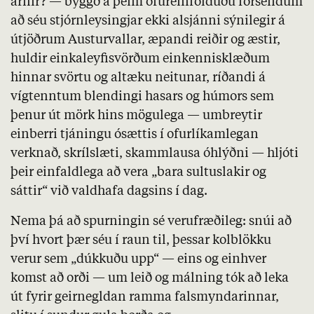
arnir? — byggð á þeim ofureinfölduðu forsendum
að séu stjórnleysingjar ekki alsjánni sýnilegir á
útjöðrum Austurvallar, æpandi reiðir og æstir,
huldir einkaleyfisvörðum einkennisklæðum
hinnar svörtu og altæku neitunar, ríðandi á
vígtenntum blendingi hasars og húmors sem
þenur út mörk hins mögulega — umbreytir
einberri tjáningu ósættis í ofurlíkamlegan
verknað, skrílslæti, skammlausa óhlýðni — hljóti
þeir einfaldlega að vera „bara sultuslakir og
sáttir“ við valdhafa dagsins í dag.
Nema þá að spurningin sé verufræðileg: snúi að
því hvort þær séu í raun til, þessar kolblökku
verur sem „dúkkuðu upp“ — eins og einhver
komst að orði — um leið og málning tók að leka
út fyrir geirnegldan ramma falsmyndarinnar,