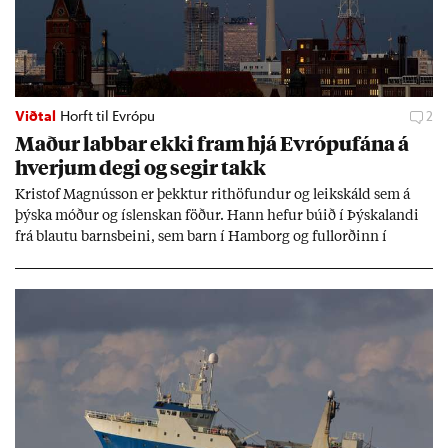
Viðtal
Horft til Evrópu
2
Mað­ur labb­ar ekki fram hjá Evr­ópuf­ána á
hverj­um degi og seg­ir takk
Kri­stof Magnús­son er þekkt­ur rit­höf­und­ur og leik­skáld sem á
þýska móð­ur og ís­lensk­an föð­ur. Hann hef­ur bú­ið í Þýskalandi
frá blautu barns­beini, sem barn í Ham­borg og full­orð­inn í
Berlín, en er vel kunn­ug­ur á Ís­landi og tal­ar ís­lensku. Hvernig
ætli hann upp­lifi að búa í landi inn­an Evr­ópu­sam­bands­ins?