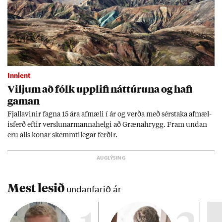
Innlent
Vilj­um að fólk upp­lifi nátt­úr­una og hafi
gam­an
Fjalla­vin­ir fagna 15 ára af­mæli í ár og verða með sér­staka af­mæl­
is­ferð eft­ir versl­un­ar­manna­helgi að Græna­hrygg. Fram und­an
eru alls kon­ar skemmti­leg­ar ferð­ir.
Mest lesið
undanfarið ár