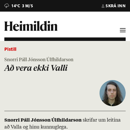
14°C
3 M/S
SKRÁ INN
Pistill
Snorri Páll Jónsson Úlfhildarson
Að vera ekki Valli
Snorri Páll Jóns­son Úlf­hild­ar­son
skrif­ar um leit­ina
að Valla og hinu kunn­ug­lega.