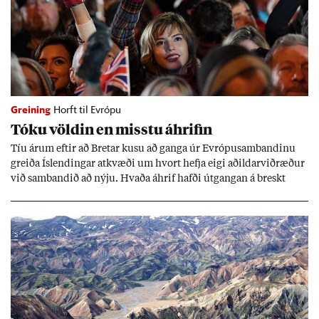
Greining
Horft til Evrópu
Tóku völd­in en misstu áhrif­in
Tíu ár­um eft­ir að Bret­ar kusu að ganga úr Evr­ópu­sam­band­inu
greiða Ís­lend­ing­ar at­kvæði um hvort hefja eigi að­ild­ar­við­ræð­ur
við sam­band­ið að nýju. Hvaða áhrif hafði út­gang­an á breskt
sam­fé­lag og hvaða lex­íu geta Ís­lend­ing­ar lært af henni?