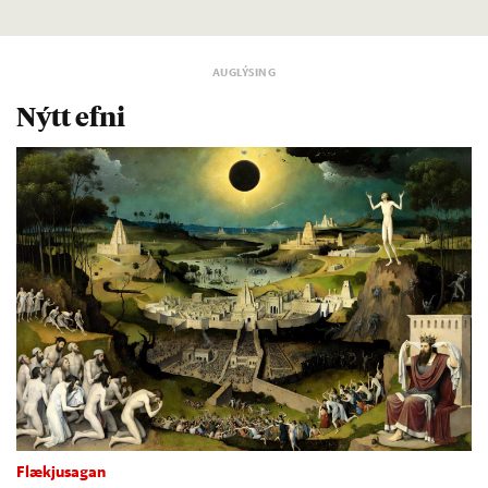
Nýtt efni
Flækjusagan