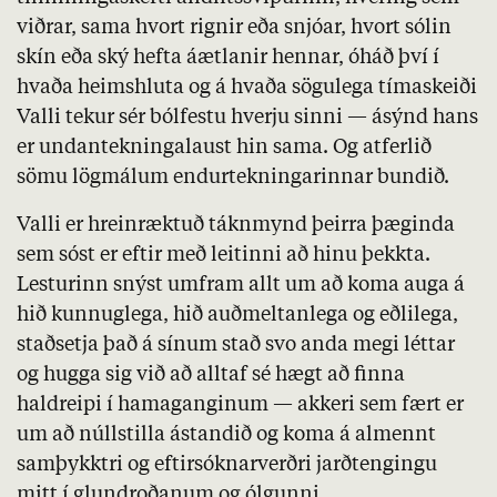
viðrar, sama hvort rignir eða snjóar, hvort sólin
skín eða ský hefta áætlanir hennar, óháð því í
hvaða heimshluta og á hvaða sögulega tímaskeiði
Valli tekur sér bólfestu hverju sinni — ásýnd hans
er undantekningalaust hin sama. Og atferlið
sömu lögmálum endurtekningarinnar bundið.
Valli er hreinræktuð táknmynd þeirra þæginda
sem sóst er eftir með leitinni að hinu þekkta.
Lesturinn snýst umfram allt um að koma auga á
hið kunnuglega, hið auðmeltanlega og eðlilega,
staðsetja það á sínum stað svo anda megi léttar
og hugga sig við að alltaf sé hægt að finna
haldreipi í hamaganginum — akkeri sem fært er
um að núllstilla ástandið og koma á almennt
samþykktri og eftirsóknarverðri jarðtengingu
mitt í glundroðanum og ólgunni.