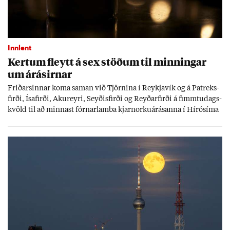
Innlent
Kert­um fleytt á sex stöð­um til minn­ing­ar
um árás­irn­ar
Frið­arsinn­ar koma sam­an við Tjörn­ina í Reykja­vík og á Pat­reks­
firði, Ísa­firði, Ak­ur­eyri, Seyð­is­firði og Reyð­ar­firði á fimmtu­dags­
kvöld til að minn­ast fórn­ar­lamba kjarn­orku­árás­anna í Hírósíma
og Naga­sakí.