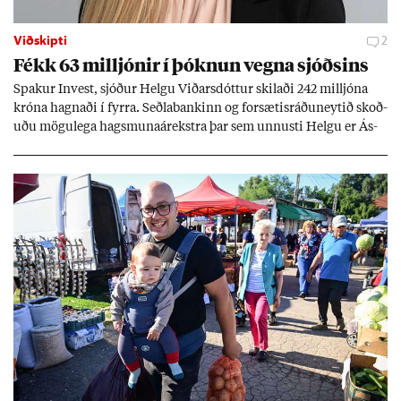
Viðskipti
2
Fékk 63 millj­ón­ir í þókn­un vegna sjóðs­ins
Spak­ur In­vest, sjóð­ur Helgu Við­ars­dótt­ur skil­aði 242 millj­óna
króna hagn­aði í fyrra. Seðla­bank­inn og for­sæt­is­ráðu­neyt­ið skoð­
uðu mögu­lega hags­muna­árekstra þar sem unnusti Helgu er Ás­
geir Jóns­son seðla­banka­stjóri.