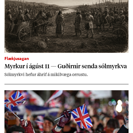
Flækjusagan
Myrk­ur í ág­úst 11 — Guð­irn­ir senda sól­myrkva
Sól­myrkvi hef­ur áhrif á mik­il­væga orr­ustu.