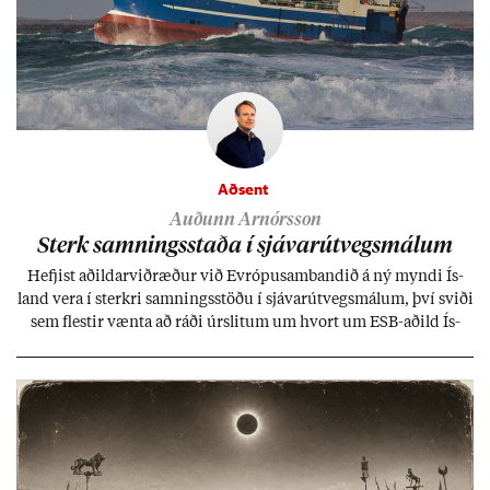
Aðsent
Auðunn Arnórsson
Sterk samn­ings­staða í sjáv­ar­út­vegs­mál­um
Hefj­ist að­ild­ar­við­ræð­ur við Evr­ópu­sam­band­ið á ný myndi Ís­
land vera í sterkri samn­ings­stöðu í sjáv­ar­út­vegs­mál­um, því sviði
sem flest­ir vænta að ráði úr­slit­um um hvort um ESB-að­ild Ís­
lands geti sam­ist. Hvað land­bún­að­ar­mál snert­ir myndi stuðn­
ing­ur við bænd­ur og dreif­býli breyt­ast mik­ið frá nú­ver­andi
kerfi, en sveigj­an­leiki til lausna er um­tals­verð­ur.