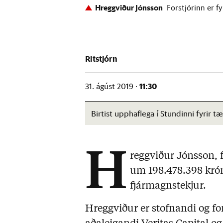
Hreggviður Jónsson
Forstjórinn er f
Ritstjórn
11:30
31. ágúst 2019 ·
Birtist upphaflega í Stundinni fyrir
H
reggviður Jónsson, fo
um 198.478.398 króna
fjármagnstekjur.
Hreggviður er stofnandi og fors