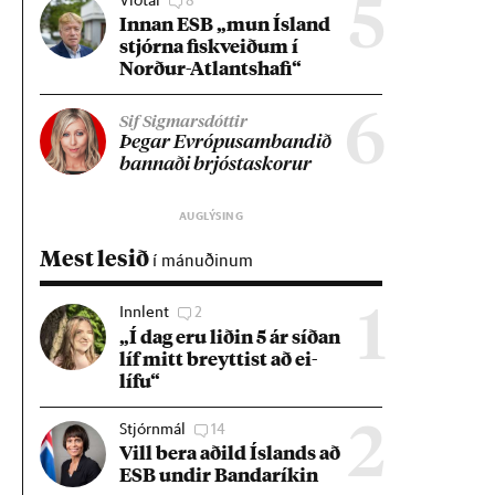
5
Inn­an ESB „mun Ís­land
stjórna fisk­veið­um í
Norð­ur-Atlants­hafi“
6
Sif Sigmarsdóttir
Þeg­ar Evr­ópu­sam­band­ið
bann­aði brjósta­skor­ur
Mest lesið
í mánuðinum
Innlent
2
1
„Í dag eru lið­in 5 ár síð­an
líf mitt breytt­ist að ei­
lífu“
Stjórnmál
14
2
Vill bera að­ild Ís­lands að
ESB und­ir Banda­rík­in