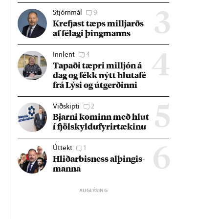
Stjórnmál
9
3
Krefjast tæps millj­arðs
af fé­lagi þing­manns
Innlent
4
4
Tap­aði tæpri millj­ón á
dag og fékk nýtt hluta­fé
frá Lýsi og út­gerð­inni
Viðskipti
2
5
Bjarni kom­inn með hlut
í fjöl­skyldu­fyr­ir­tæk­inu
Úttekt
1
6
Hlið­ar­bis­ness al­þing­is­
manna