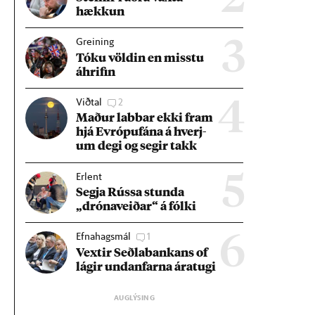
hækk­un
Greining
3
Tóku völd­in en misstu
áhrif­in
Viðtal
2
4
Mað­ur labb­ar ekki fram
hjá Evr­ópuf­ána á hverj­
um degi og seg­ir takk
Erlent
5
Segja Rússa stunda
„dróna­veið­ar“ á fólki
Efnahagsmál
1
6
Vext­ir Seðla­bank­ans of
lág­ir und­an­farna ára­tugi