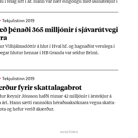
lu í fé­lag sitt í ár. Hann var nær ein­göngu með launa­tekj­ur í
r
Tekjulistinn 2019
æð þén­aði 365 millj­ón­ir í sjáv­ar­út­vegi
rra
­ur Vil­hjálms­dótt­ir á hlut í Hval hf. og hagn­að­ist veru­lega í
þeg­ar hlut­ur henn­ar í HB Granda var seld­ur Brimi.
r
Tekjulistinn 2019
ð­ur fyr­ir skatta­laga­brot
­ur Reyn­ir Jóns­son hafði rúm­ar 42 millj­ón­ir í árs­tekj­ur á
ta ári. Hann sætti rann­sókn hér­aðssak­sókn­ara vegna skatta­
rota og hef­ur ver­ið ákærð­ur.