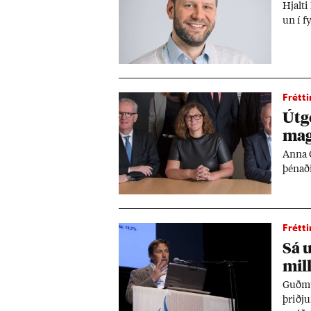
Hjalti
un í fy
Frétti
Út­g
magn
Anna G
þén­að
Frétti
Sá u
mill
Guð­mu
þriðj­