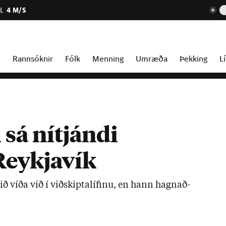
L
4 M/S
r
Rannsóknir
Fólk
Menning
Umræða
Þekking
Lí
 sá nítjándi
Reykjavík
ið víða við í við­skipta­líf­inu, en hann hagn­að­
.