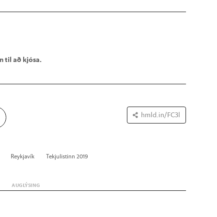
 til að kjósa.
hmld.in/FC3l
Reykja­vík
Tekju­list­inn 2019