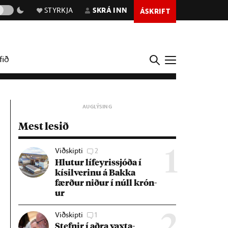
STYRKJA
SKRÁ INN
ÁSKRIFT
fið
Mest lesið
Viðskipti
2
1
Hlut­ur líf­eyr­is­sjóða í
kís­il­ver­inu á Bakka
færð­ur nið­ur í núll krón­
ur
Viðskipti
1
2
Stefn­ir í aðra vaxta­