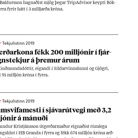
 Bald­urs­son hagn­að­ist mjög þeg­ar TripA­dvisor keypti Bók­
rra fyr­ir hátt í 3 millj­arða króna.
r
Tekjulistinn 2019
erð­ar­kona fékk 200 millj­ón­ir í fjár­
­s­tekj­ur á þrem­ur ár­um
uð­munds­dótt­ir, eig­andi í Síld­ar­vinnsl­unni og Gjögri,
i 91 millj­ón króna í fyrra.
r
Tekjulistinn 2019
m­svifa­mesti í sjáv­ar­út­vegi með 3,2
j­ón­ir á mán­uði
nd­ur Kristjáns­son út­gerð­ar­mað­ur eign­að­ist rúm­lega
ungs­hlut í HB Granda í fyrra og fékk 674 millj­ón króna arð­