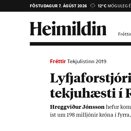
FÖSTUDAGUR 7. ÁGÚST 2026
12°C
MÖGULEG É
Frétti
Fréttir
Tekjulistinn 2019
Lyfjaforstjóri
tekjuhæsti í 
Hreggvið­ur Jóns­son
hef­ur kom­
ist um 198 millj­ón­ir króna í fyrra