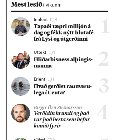
Mest lesið
í vikunni
Innlent
4
1
Tap­aði tæpri millj­ón á
dag og fékk nýtt hluta­fé
frá Lýsi og út­gerð­inni
Úttekt
1
2
Hlið­ar­bis­ness al­þing­is­
manna
Erlent
1
3
Hvað gerð­ist raun­veru­
lega í Ceuta?
4
Birgir Örn Steinarsson
Ver­öld­in hrundi og það
var það besta sem hef­ur
kom­ið fyr­ir
Viðtal
8