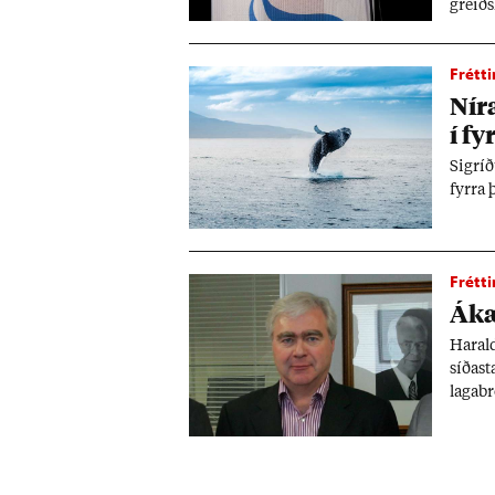
greiðs
fyrra.
Frétti
Ní­r
í fy
Sig­ríð
fyrra 
Frétti
Ákær
Har­ald
síð­as
laga­b