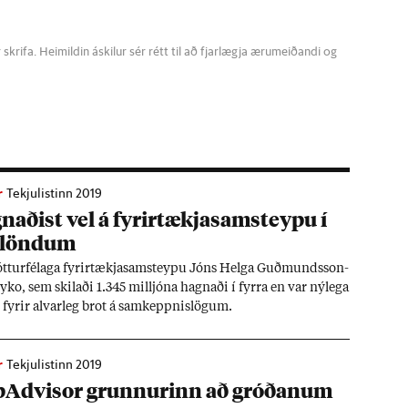
krifa. Heimildin áskilur sér rétt til að fjarlægja ærumeiðandi og
r
Tekjulistinn 2019
­að­ist vel á fyr­ir­tækja­sam­steypu í
 lönd­um
ótt­ur­fé­laga fyr­ir­tækja­sam­steypu Jóns Helga Guð­munds­son­
By­ko, sem skil­aði 1.345 millj­óna hagn­aði í fyrra en var ný­lega
 fyr­ir al­var­leg brot á sam­keppn­is­lög­um.
r
Tekjulistinn 2019
pA­dvisor grunn­ur­inn að gróð­an­um