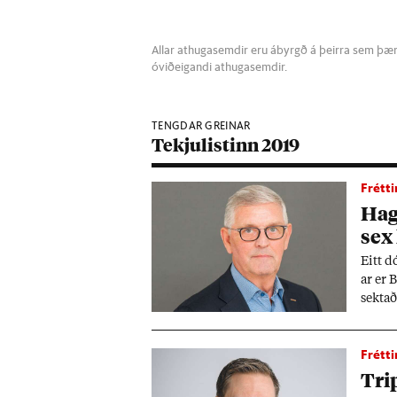
Allar athugasemdir eru ábyrgð á þeirra sem þær s
óviðeigandi athugasemdir.
TENGDAR GREINAR
Tekjulistinn 2019
Frétti
Hagn
sex
Eitt d
ar er 
sekt­að
Frétti
Tri