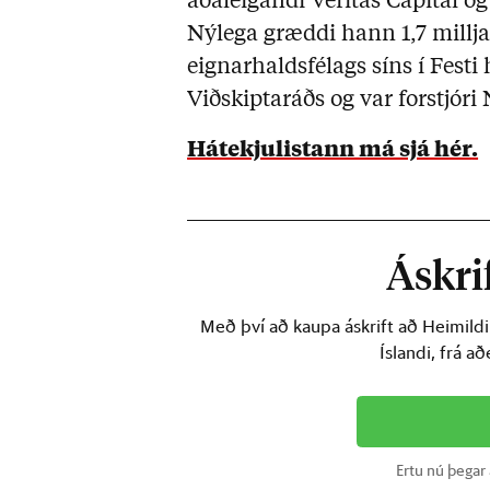
aðaleigandi Veritas Capital og 
Nýlega græddi hann 1,7 millja
eignarhaldsfélags síns í Festi
Viðskiptaráðs og var forstjóri
Hátekjulistann má sjá hér
.
Áskrif
Með því að kaupa áskrift að Heimild
Íslandi, frá a
Ertu nú þegar