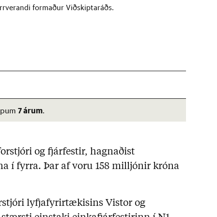
yrrverandi formaður Viðskiptaráðs.
7 árum
 tæpum
.
rstjóri og fjárfestir, hagnaðist
 í fyrra. Þar af voru 158 milljónir króna
tjóri lyfjafyrirtækisins Vistor og