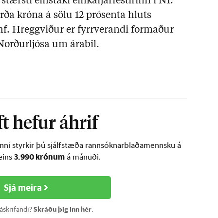
stærsti einstaki einkafjárfestirinn í N1.
rða króna á sölu 12 prósenta hluts
 hf. Hreggviður er fyrrverandi formaður
 Norðurljósa um árabil.
t hefur áhrif
inni styrkir þú sjálfstæða rannsóknarblaðamennsku á
3.990 krónum
ðeins
á mánuði.
Sjá meira
 áskrifandi?
Skráðu þig inn hér
.