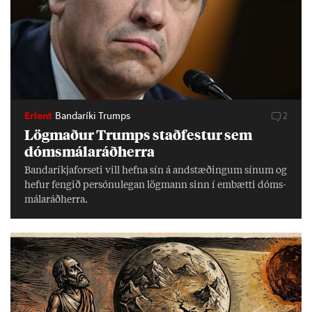
Erlent
Bandaríki Trumps
2
Lög­mað­ur Trumps stað­fest­ur sem
dóms­mála­ráð­herra
Banda­ríkja­for­seti vill hefna sín á and­stæð­ing­um sín­um og
hef­ur feng­ið per­sónu­leg­an lög­mann sinn í embætti dóms­
mála­ráð­herra.