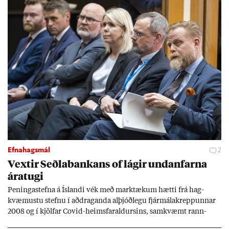
Efnahagsmál
2
Vext­ir Seðla­bank­ans of lág­ir und­an­farna
ára­tugi
Pen­inga­stefna á Ís­landi vék með mark­tæk­um hætti frá hag­
kvæm­ustu stefnu í að­drag­anda al­þjóð­legu fjár­málakrepp­unn­ar
2008 og í kjöl­far Covid-heims­far­ald­urs­ins, sam­kvæmt rann­
sókn­ar­rit­gerð Seðla­bank­ans. Vext­ir hafa al­mennt ver­ið of lág­ir.