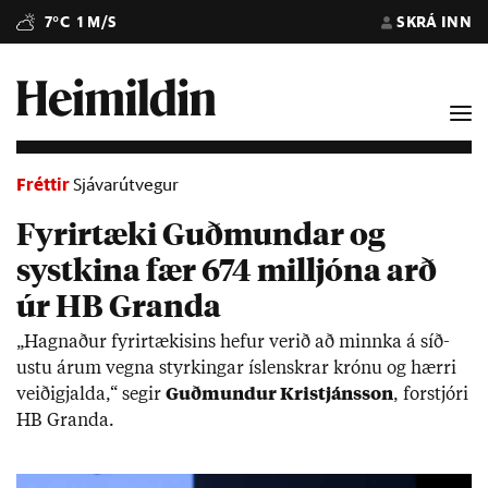
7°C
1 M/S
SKRÁ INN
Fréttir
Sjávarútvegur
Fyrirtæki Guðmundar og
systkina fær 674 milljóna arð
úr HB Granda
„Hagn­að­ur fyr­ir­tæk­is­ins hef­ur ver­ið að minnka á síð­
ustu ár­um vegna styrk­ing­ar ís­lenskr­ar krónu og hærri
veiði­gjalda,“ seg­ir
Guð­mund­ur Kristjáns­son
, for­stjóri
HB Granda.