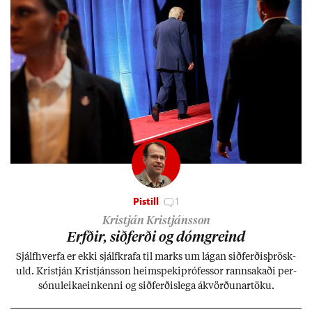
Pistill
1
Kristján Kristjánsson
Erfð­ir, sið­ferði og dómgreind
Sjálf­hverfa er ekki sjálf­krafa til marks um lág­an sið­ferð­is­þrösk­
uld. Kristján Kristjáns­son heim­speki­pró­fess­or rann­sak­aði per­
sónu­leika­ein­kenni og sið­ferð­is­lega ákvörð­un­ar­töku.