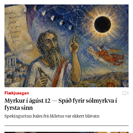
Flækjusagan
1
Myrk­ur í ág­úst 12 — Spáð fyr­ir sól­myrkva í
fyrsta sinn
Spek­ing­ur­inn Þa­les frá Míletus var ekk­ert blá­vatn