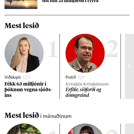
ust um 23 millj­arða í fyrra
Mest lesið
1
2
Viðskipti
3
Pistill
1
Gre
Fékk 63 millj­ón­ir í
Lán
Kristján Kristjánsson
þókn­un vegna sjóðs­
ev
Erfð­ir, sið­ferði og
ins
dómgreind
Mest lesið
í mánuðinum