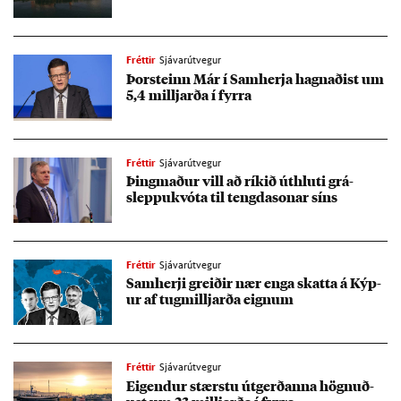
Fréttir
Sjávarútvegur
Þor­steinn Már í Sam­herja hagn­að­ist um
5,4 millj­arða í fyrra
Fréttir
Sjávarútvegur
Þing­mað­ur vill að rík­ið út­hluti grá­
sleppu­kvóta til tengda­son­ar síns
Fréttir
Sjávarútvegur
Sam­herji greið­ir nær enga skatta á Kýp­
ur af tug­millj­arða eign­um
Fréttir
Sjávarútvegur
Eig­end­ur stærstu út­gerð­anna högn­uð­