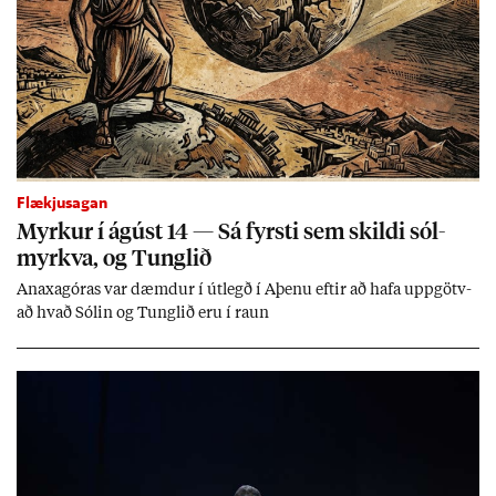
Flækjusagan
Myrk­ur í ág­úst 14 — Sá fyrsti sem skildi sól­
myrkva, og Tungl­ið
An­axagór­as var dæmd­ur í út­legð í Aþenu eft­ir að hafa upp­götv­
að hvað Sól­in og Tungl­ið eru í raun