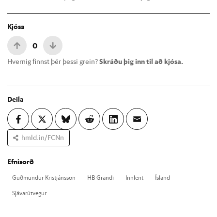
Kjósa
0
Hvernig finnst þér þessi grein?
Skráðu þig inn til að kjósa.
Deila
hmld.in/FCNn
Efnisorð
Guð­mund­ur Kristjáns­son
HB Grandi
Inn­lent
Ís­land
Sjáv­ar­út­veg­ur