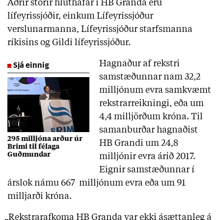
Aðrir stórir hluthafar í HB Granda eru
lífeyrissjóðir, einkum Lífeyrissjóður
verslunarmanna, Lífeyrissjóður starfsmanna
ríkisins og Gildi lífeyrissjóður.
Sjá einnig
Hagnaður af rekstri
samstæðunnar nam 32,2
milljónum evra samkvæmt
rekstrarreikningi, eða um
4,4 milljörðum króna. Til
samanburðar hagnaðist
295 milljóna arður úr
HB Grandi um 24,8
Brimi til félaga
Guðmundar
milljónir evra árið 2017.
Eignir samstæðunnar í
árslok námu 667 milljónum evra eða um 91
milljarði króna.
„Rekstrarafkoma HB Granda var ekki ásættanleg á