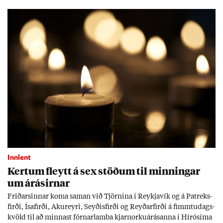
Tíð áföll og óvissa tor­velda hag­stjórn á Ís­landi.
Innlent
Kert­um fleytt á sex stöð­um til minn­ing­ar
um árás­irn­ar
Frið­arsinn­ar koma sam­an við Tjörn­ina í Reykja­vík og á Pat­reks­
firði, Ísa­firði, Ak­ur­eyri, Seyð­is­firði og Reyð­ar­firði á fimmtu­dags­
kvöld til að minn­ast fórn­ar­lamba kjarn­orku­árás­anna í Hírósíma