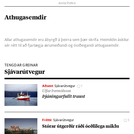
Athugasemdir
Allar athugasemdir eru ábyrgð á þeirra sem þær skrifa. Heimildin áskilur
sér rétt til að fjarlægja ærumeiðandi og óviðeigandi athugasemdir.
TENGDAR GREINAR
Sjávarútvegur
Aðsent
Sjávarútvegur
1
Úlfar Þormóðsson
Þján­ing­ar­fullt traust
Fréttir
Sjávarútvegur
5
Stór­ar út­gerð­ir ráði óeðli­lega miklu