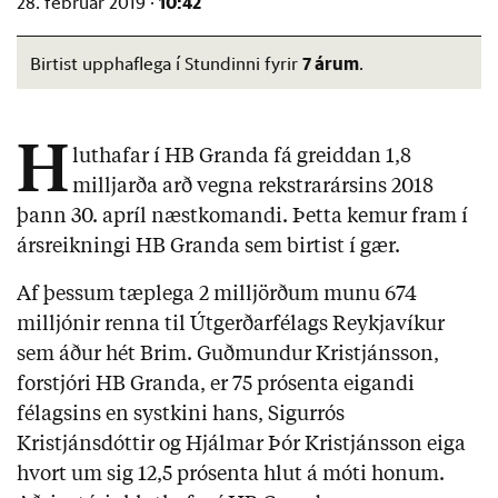
10:42
28. febrúar 2019 ·
7 árum
Birtist upphaflega í Stundinni fyrir
.
H
luthafar í HB Granda fá greiddan 1,8
milljarða arð vegna rekstrarársins 2018
þann 30. apríl næstkomandi. Þetta kemur fram í
ársreikningi HB Granda sem birtist í gær.
Af þessum tæplega 2 milljörðum munu 674
milljónir renna til Útgerðarfélags Reykjavíkur
sem áður hét Brim. Guðmundur Kristjánsson,
forstjóri HB Granda, er 75 prósenta eigandi
félagsins en systkini hans, Sigurrós
Kristjánsdóttir og Hjálmar Þór Kristjánsson eiga
hvort um sig 12,5 prósenta hlut á móti honum.