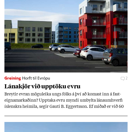
Greining
Horft til Evrópu
2
Lána­kjör við upp­töku evru
Breyt­ir evr­an mögu­leika ungs fólks á því að kom­ast inn á fast­
eigna­mark­að­inn? Upp­taka evru myndi um­bylta lánaum­hverfi
ís­lenskra heim­ila, seg­ir Gauti B. Eggerts­son. Ef mið­að er við 60
millj­óna króna lán til 25 ára myndi mán­að­ar­leg greiðslu­byrði
lækka um þriðj­ung.