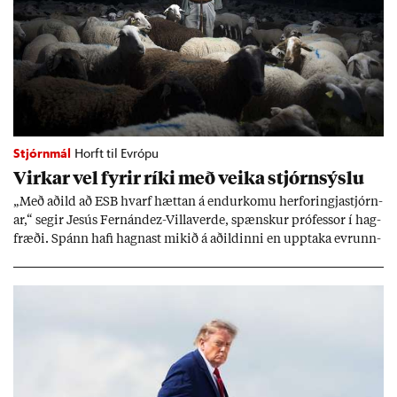
Stjórnmál
Horft til Evrópu
Virk­ar vel fyr­ir ríki með veika stjórn­sýslu
„Með að­ild að ESB hvarf hætt­an á end­ur­komu her­for­ingja­stjórn­
ar,“ seg­ir Jesús Fer­nández-Villa­ver­de, spænsk­ur pró­fess­or í hag­
fræði. Spánn hafi hagn­ast mik­ið á að­ild­inni en upp­taka evr­unn­
ar hafi engu að síð­ur skap­að áskor­an­ir.