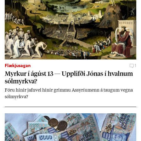
Flækjusagan
1
Myrk­ur í ág­úst 13 — Upp­lifði Jón­as í hvaln­um
sól­myrkva?
Fóru hinir jafn­vel hinir grimmu Ass­yríu­menn á taug­um vegna
sól­myrkva?