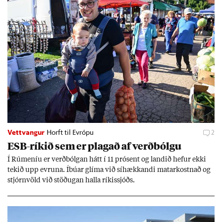
Vettvangur
Horft til Evrópu
2
ESB-rík­ið sem er plag­að af verð­bólgu
Í Rúm­en­íu er verð­bólg­an hátt í 11 pró­sent og land­ið hef­ur ekki
tek­ið upp evr­una. Íbú­ar glíma við sí­hækk­andi mat­ar­kostn­að og
stjórn­völd við stöð­ug­an halla rík­is­sjóðs.