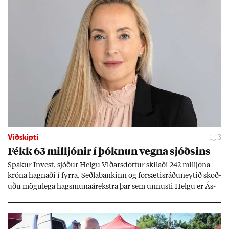
Viðskipti
3
Fékk 63 millj­ón­ir í þókn­un vegna sjóðs­ins
Spak­ur In­vest, sjóð­ur Helgu Við­ars­dótt­ur skil­aði 242 millj­óna
króna hagn­aði í fyrra. Seðla­bank­inn og for­sæt­is­ráðu­neyt­ið skoð­
uðu mögu­lega hags­muna­árekstra þar sem unnusti Helgu er Ás­
geir Jóns­son seðla­banka­stjóri.