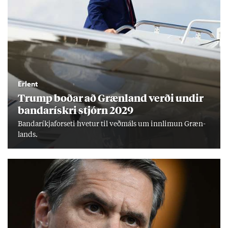
Erlent
Trump boð­ar að Græn­land verði und­ir
banda­rískri stjórn 2029
Banda­ríkja­for­seti hvet­ur til veð­máls um inn­limun Græn­
lands.