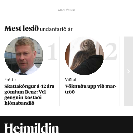
og Naga­sakí.
Mest lesið
undanfarið ár
1
2
Fréttir
Viðtal
Inn
Skattakóng­ur á 42 ára
Vökn­uðu upp við mar­
RÚV
göml­um Benz: Vel­
tröð
Mar
gengn­in kostaði
un
hjóna­band­ið