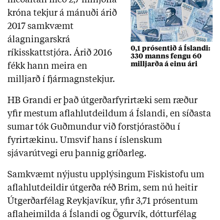
meðaltali með 2,7 milljóna
króna tekjur á mánuði árið
2017 samkvæmt
álagningarskrá
0,1 prósentið á Íslandi:
ríkisskattstjóra. Árið 2016
330 manns fengu 60
milljarða á einu ári
fékk hann meira en
milljarð í fjármagnstekjur.
HB Grandi er það útgerðarfyrirtæki sem ræður
yfir mestum aflahlutdeildum á Íslandi, en síðasta
sumar tók Guðmundur við forstjórastöðu í
fyrirtækinu. Umsvif hans í íslenskum
sjávarútvegi eru þannig gríðarleg.
Samkvæmt nýjustu upplýsingum Fiskistofu um
aflahlutdeildir útgerða réð Brim, sem nú heitir
Útgerðarfélag Reykjavíkur, yfir 3,71 prósentum
aflaheimilda á Íslandi og Ögurvík, dótturfélag