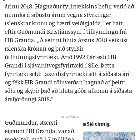
árinu 2018. Hagnaður fyrirtækisins hefur verið að
minnka á síðustu árum vegna styrkingar
íslenskrar krónu og hærri veiðigjalda,“ er haft
eftir Guðmundi Kristjánssyni í tilkynningu frá
HB Granda. „Á seinni hluta ársins 2018 veiktist
íslenska krónan og það styrkir
útflutningsfyrirtæki. Árið 1992 fjárfesti HB
Grandi í sjávarútvegsfyrirtæki í Síle. Þetta
fyrirtæki seldi laxeldisfyrirtæki sitt á síðasta ári
og fékk HB Grandi töluverðan hagnað af þeirri
sölu og skýrir það að hluta góða afkomu á síðasta
ársfjórðungi 2018.“
Guðmundur, stærsti
Sjá einnig
eigandi HB Granda, var að