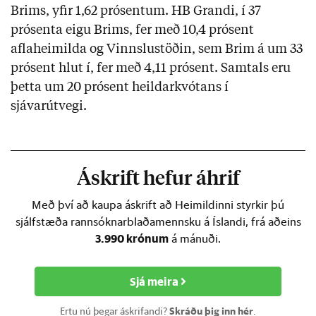
Brims, yfir 1,62 prósentum. HB Grandi, í 37
prósenta eigu Brims, fer með 10,4 prósent
aflaheimilda og Vinnslustöðin, sem Brim á um 33
prósent hlut í, fer með 4,11 prósent. Samtals eru
þetta um 20 prósent heildarkvótans í
sjávarútvegi.
Áskrift hefur áhrif
Með því að kaupa áskrift að Heimildinni styrkir þú
sjálfstæða rannsóknarblaðamennsku á Íslandi, frá aðeins
3.990 krónum
á mánuði.
Sjá meira
Ertu nú þegar áskrifandi?
Skráðu þig inn hér
.