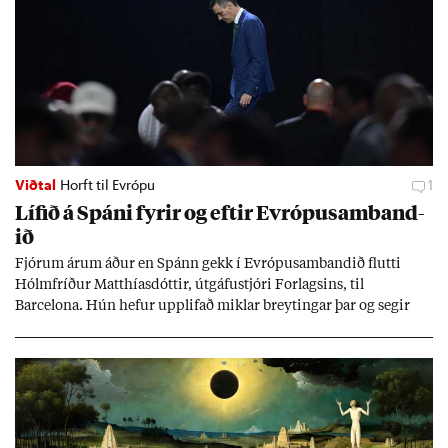
Viðtal
Horft til Evrópu
1
Líf­ið á Spáni fyr­ir og eft­ir Evr­ópu­sam­band­
ið
Fjór­um ár­um áð­ur en Spánn gekk í Evr­ópu­sam­band­ið flutti
Hólm­fríð­ur Matth­ías­dótt­ir, út­gáfu­stjóri For­lags­ins, til
Barcelona. Hún hef­ur upp­lif­að mikl­ar breyt­ing­ar þar og seg­ir
Evr­ópu­sam­band­ið hafa dælt styrkj­um til Spán­ar og það til ým­
issa mála, eins og til end­ur­bóta á sam­göng­um og land­bún­aði
jafnt sem styrkj­um til menn­ing­ar­mála. Þá hafi katalónsk­an hlot­
ið með­byr.