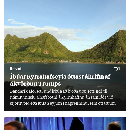
Erlent
1
Íbú­ar Kyrra­hafs­eyja ótt­ast áhrif­in af
ákvörð­un Trumps
Banda­ríkja­for­seti und­ir­búa að bjóða upp rétt­indi til
námu­vinnslu á hafs­botni á Kyrra­haf­inu án sam­ráðs við
stjórn­völd eða íbúa á eyj­um í ná­grenn­inu, sem ótt­ast um
lífs­við­ur­væri sitt og um­hverfi.