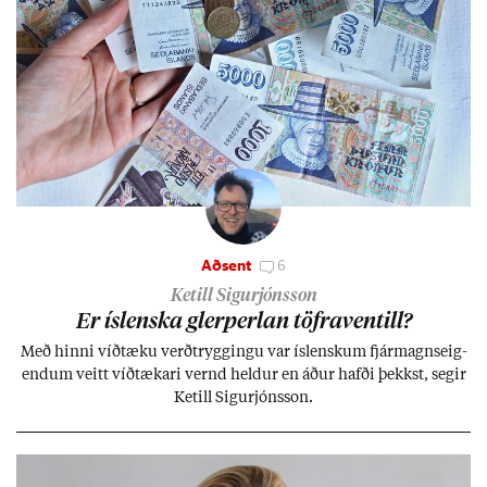
Aðsent
6
Ketill Sigurjónsson
Er ís­lenska glerperl­an töfra­ventill?
Með hinni víð­tæku verð­trygg­ingu var ís­lensk­um fjár­magns­eig­
end­um veitt víð­tæk­ari vernd held­ur en áð­ur hafði þekkst, seg­ir
Ketill Sig­ur­jóns­son.