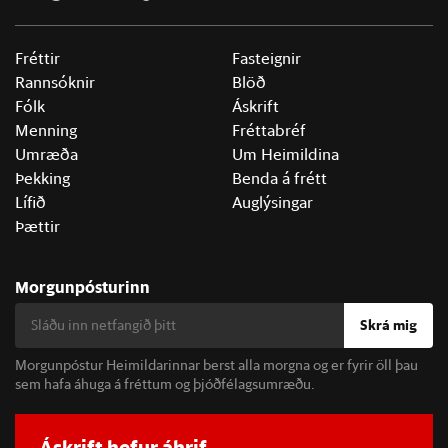
Fréttir
Fasteignir
Rannsóknir
Blöð
Fólk
Áskrift
Menning
Fréttabréf
Umræða
Um Heimildina
Þekking
Benda á frétt
Lífið
Auglýsingar
Þættir
Morgunpósturinn
Skrá mig
Morgunpóstur Heimildarinnar berst alla morgna og er fyrir öll þau
sem hafa áhuga á fréttum og þjóðfélagsumræðu.
Áskrift hefur áhrif