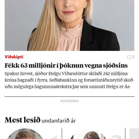
Viðskipti
3
Fékk 63 millj­ón­ir í þókn­un vegna sjóðs­ins
Spak­ur In­vest, sjóð­ur Helgu Við­ars­dótt­ur skil­aði 242 millj­óna
króna hagn­aði í fyrra. Seðla­bank­inn og for­sæt­is­ráðu­neyt­ið skoð­
uðu mögu­lega hags­muna­árekstra þar sem unnusti Helgu er Ás­
geir Jóns­son seðla­banka­stjóri.
Mest lesið
undanfarið ár