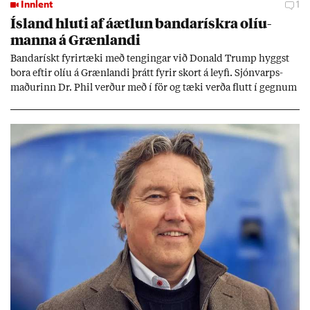
Innlent
1
Ís­land hluti af áætl­un banda­rískra ol­íu­
manna á Græn­landi
Banda­rískt fyr­ir­tæki með teng­ing­ar við Don­ald Trump hyggst
bora eft­ir olíu á Græn­landi þrátt fyr­ir skort á leyfi. Sjón­varps­
mað­ur­inn Dr. Phil verð­ur með í för og tæki verða flutt í gegn­um
Ís­land af um­deilda stór­fyr­ir­tæk­inu Halli­burt­on.