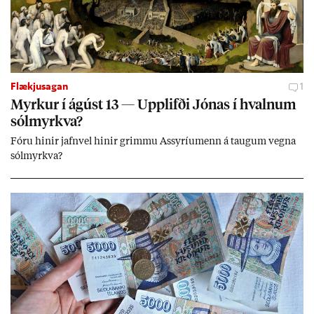
Flækjusagan
1
Myrk­ur í ág­úst 13 — Upp­lifði Jón­as í hvaln­um
sól­myrkva?
Fóru hinir jafn­vel hinir grimmu Ass­yríu­menn á taug­um vegna
sól­myrkva?