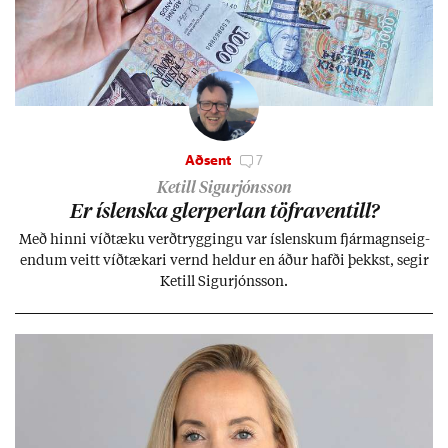
Aðsent
7
Ketill Sigurjónsson
Er ís­lenska glerperl­an töfra­ventill?
Með hinni víð­tæku verð­trygg­ingu var ís­lensk­um fjár­magns­eig­
end­um veitt víð­tæk­ari vernd held­ur en áð­ur hafði þekkst, seg­ir
Ketill Sig­ur­jóns­son.