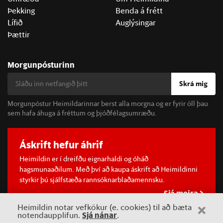
Þekking
Benda á frétt
Lífið
Auglýsingar
Þættir
Morgunpósturinn
Skrá mig
Morgunpóstur Heimildarinnar berst alla morgna og er fyrir öll þau
sem hafa áhuga á fréttum og þjóðfélagsumræðu.
Áskrift hefur áhrif
Heimildin er í dreifðu eignarhaldi og óháð
hagsmunaaðilum. Með því að kaupa áskrift að Heimildinni
styrkir þú sjálfstæða rannsóknarblaðamennsku.
Sjá meira
Heimildin notar vefkökur (e. cookies) til að bæta
Sjá nánar
notendaupplifun.
.