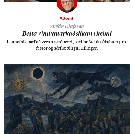
Aðsent
Stefán Ólafsson
Besta vinnu­mark­aðs­lík­an í heimi
Launa­fólk þarf að vera á varð­bergi, skrif­ar Stefán Ólafs­son pró­
fess­or og sér­fræð­ing­ur Efl­ing­ar.