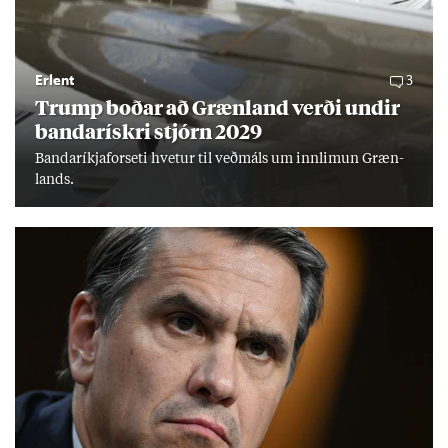
Erlent
3
Trump boð­ar að Græn­land verði und­ir
banda­rískri stjórn 2029
Banda­ríkja­for­seti hvet­ur til veð­máls um inn­limun Græn­
lands.