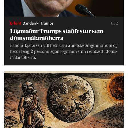
Erlent
Bandaríki Trumps
2
Lög­mað­ur Trumps stað­fest­ur sem
dóms­mála­ráð­herra
Banda­ríkja­for­seti vill hefna sín á and­stæð­ing­um sín­um og
hef­ur feng­ið per­sónu­leg­an lög­mann sinn í embætti dóms­
mála­ráð­herra.