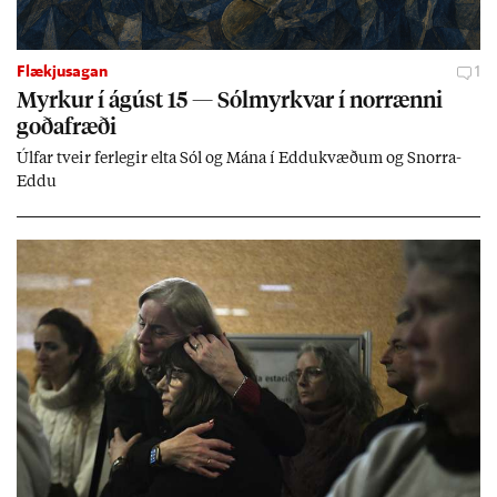
Flækjusagan
1
Myrk­ur í ág­úst 15 — Sól­myrkv­ar í nor­rænni
goða­fræði
Úlf­ar tveir fer­leg­ir elta Sól og Mána í Eddu­kvæð­um og Snorra-
Eddu