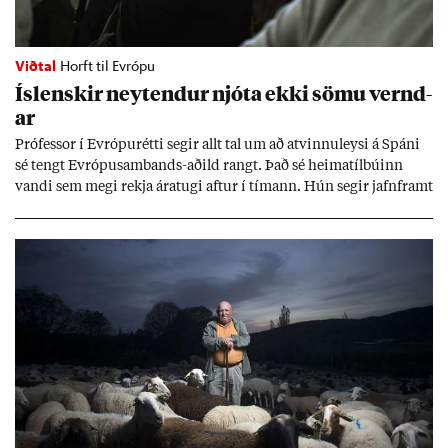
Viðtal
Horft til Evrópu
Ís­lensk­ir neyt­end­ur njóta ekki sömu vernd­
ar
Pró­fess­or í Evr­ópu­rétti seg­ir allt tal um að at­vinnu­leysi á Spáni
sé tengt Evr­ópu­sam­bands-að­ild rangt. Það sé heima­tíl­bú­inn
vandi sem megi rekja ára­tugi aft­ur í tím­ann. Hún seg­ir jafn­framt
að að­ild að ESB styrki stöðu neyt­enda, en það séu sann­ar­lega víti
til þess að var­ast.