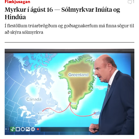
Flækjusagan
1
Myrk­ur í ág­úst 16 — Sól­myrkv­ar Inúíta og
Hind­úa
Í flest­öll­um trú­ar­brögð­um og goð­sagna­kerf­um má finna sög­ur til
að skýra sól­myrkva