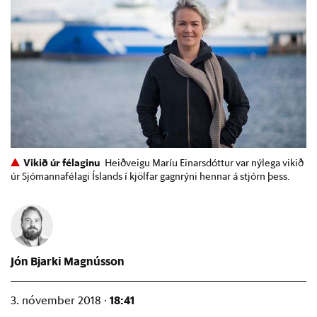
Vikið úr félaginu
Heiðveigu Maríu Einarsdóttur var nýlega vikið
úr Sjómannafélagi Íslands í kjölfar gagnrýni hennar á stjórn þess.
Jón Bjarki Magnússon
18:41
3. nóvember 2018 ·