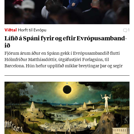
Viðtal
Horft til Evrópu
1
Líf­ið á Spáni fyr­ir og eft­ir Evr­ópu­sam­band­
ið
Fjór­um ár­um áð­ur en Spánn gekk í Evr­ópu­sam­band­ið flutti
Hólm­fríð­ur Matth­ías­dótt­ir, út­gáfu­stjóri For­lags­ins, til
Barcelona. Hún hef­ur upp­lif­að mikl­ar breyt­ing­ar þar og seg­ir
Evr­ópu­sam­band­ið hafa dælt styrkj­um til Spán­ar og það til ým­
issa mála, eins og til end­ur­bóta á sam­göng­um og land­bún­aði
jafnt sem styrkj­um til menn­ing­ar­mála. Þá hafi katalónsk­an hlot­
ið með­byr.