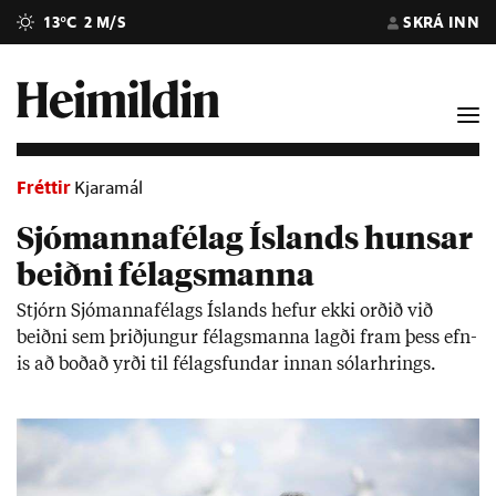
13°C
2 M/S
SKRÁ INN
Fréttir
Kjaramál
Sjómannafélag Íslands hunsar
beiðni félagsmanna
Stjórn Sjó­manna­fé­lags Ís­lands hef­ur ekki orð­ið við
beiðni sem þriðj­ung­ur fé­lags­manna lagði fram þess efn­
is að boð­að yrði til fé­lags­fund­ar inn­an sól­ar­hrings.