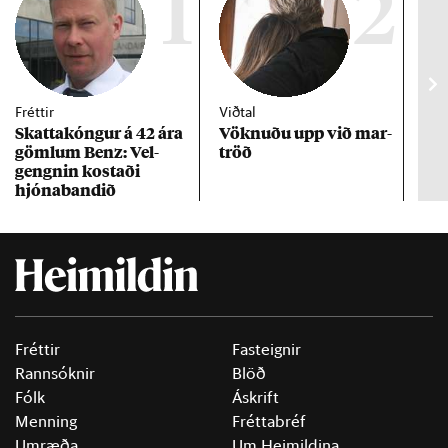
1
2
Fréttir
Viðtal
Inn
Skattakóng­ur á 42 ára
Vökn­uðu upp við mar­
RÚV
göml­um Benz: Vel­
tröð
Mar
gengn­in kostaði
un
hjóna­band­ið
Fréttir
Fasteignir
Rannsóknir
Blöð
Fólk
Áskrift
Menning
Fréttabréf
Umræða
Um Heimildina