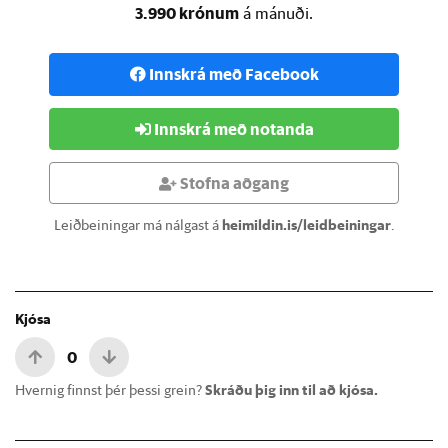
3.990 krónum
á mánuði.
Innskrá með Facebook
Innskrá með notanda
Stofna aðgang
Leiðbeiningar má nálgast á
heimildin.is/leidbeiningar
.
Kjósa
0
Hvernig finnst þér þessi grein?
Skráðu þig inn til að kjósa.