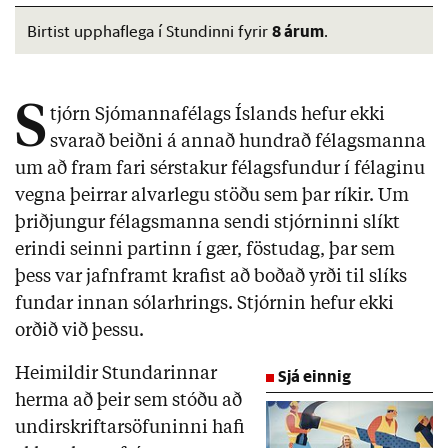
8 árum
Birtist upphaflega í Stundinni fyrir
.
S
tjórn Sjómannafélags Íslands hefur ekki
svarað beiðni á annað hundrað félagsmanna
um að fram fari sérstakur félagsfundur í félaginu
vegna þeirrar alvarlegu stöðu sem þar ríkir. Um
þriðjungur félagsmanna sendi stjórninni slíkt
erindi seinni partinn í gær, föstudag, þar sem
þess var jafnframt krafist að boðað yrði til slíks
fundar innan sólarhrings. Stjórnin hefur ekki
orðið við þessu.
Heimildir Stundarinnar
Sjá einnig
herma að þeir sem stóðu að
undirskriftarsöfuninni hafi