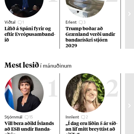
Viðtal
1
Erlent
3
Stj
Líf­ið á Spáni fyr­ir og
Trump boð­ar að
Virk
eft­ir Evr­ópu­sam­band­
Græn­land verði und­ir
með
ið
banda­rískri stjórn
2029
Mest lesið
í mánuðinum
1
2
Stjórnmál
15
Innlent
2
Stj
Vill bera að­ild Ís­lands
„Í dag eru lið­in 5 ár síð­
Kre
að ESB und­ir Banda­
an líf mitt breytt­ist að
af 