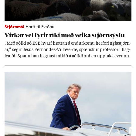
Stjórnmál
Horft til Evrópu
Virk­ar vel fyr­ir ríki með veika stjórn­sýslu
„Með að­ild að ESB hvarf hætt­an á end­ur­komu her­for­ingja­stjórn­
ar,“ seg­ir Jesús Fer­nández-Villa­ver­de, spænsk­ur pró­fess­or í hag­
fræði. Spánn hafi hagn­ast mik­ið á að­ild­inni en upp­taka evr­unn­
ar hafi engu að síð­ur skap­að áskor­an­ir.