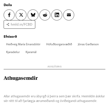
Deila
hmld.in/FCBD
Efnisorð
Heið­veig María Ein­ars­dótt­ir
Höf­uð­borg­ar­svæð­ið
Jón­as Garð­ar­son
Kjara­deil­ur
Kjara­mál
Athugasemdir
Allar athugasemdir eru ábyrgð á þeirra sem þær skrifa. Heimildin áskilur
sér rétt til að fjarlægja ærumeiðandi og óviðeigandi athugasemdir.