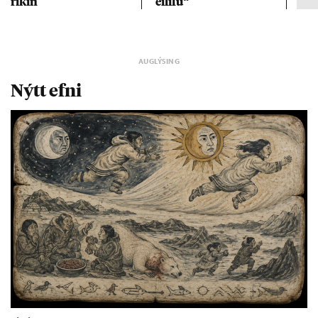
rík­in
ei­lífu“
Nýtt efni