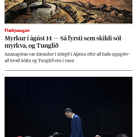
Flækjusagan
Myrk­ur í ág­úst 14 — Sá fyrsti sem skildi sól­
myrkva, og Tungl­ið
An­axagór­as var dæmd­ur í út­legð í Aþenu eft­ir að hafa upp­götv­
að hvað Sól­in og Tungl­ið eru í raun