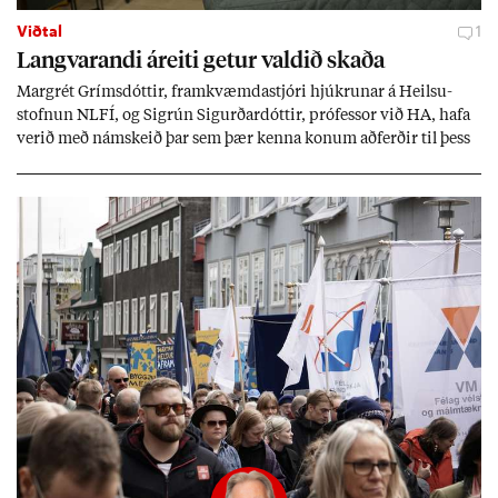
Viðtal
1
Langvar­andi áreiti get­ur vald­ið skaða
Mar­grét Gríms­dótt­ir, fram­kvæmda­stjóri hjúkr­un­ar á Heilsu­
stofn­un NLFÍ, og Sigrún Sig­urð­ar­dótt­ir, pró­fess­or við HA, hafa
ver­ið með nám­skeið þar sem þær kenna kon­um að­ferð­ir til þess
að tak­ast á við streitu og af­leið­ing­ar áfalla.