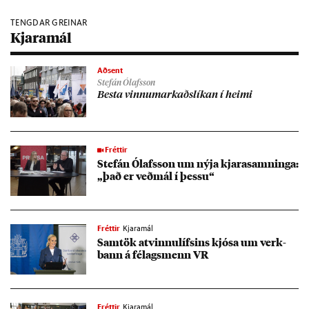
TENGDAR GREINAR
Kjaramál
Aðsent
Stefán Ólafsson
Besta vinnu­mark­aðs­lík­an í heimi
Fréttir
Stefán Ólafs­son um nýja kjara­samn­inga:
„það er veð­mál í þessu“
Fréttir
Kjaramál
Sam­tök at­vinnu­lífs­ins kjósa um verk­
bann á fé­lags­menn VR
Fréttir
Kjaramál