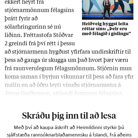
ekkert heyrt frá
stjórnarmönnum félagsins
þrátt fyrir að
Heiðveig hyggst leita
sólarhringurinn sé nú
réttar síns: „Þeir eru
með félagið í gíslingu“
liðinn. Fréttastofa Stöðvar
2 greindi frá því rétt í þessu
að stjórnarmenn hygðust yfirfara undirskriftir til
þess að ganga úr skugga um það hvort þær væru
frá raunverulegum félagsmönnum. Stjórnin mun
koma saman í byrjun vikunnar til þess að fara yfir
málin en að öðru leyti vísuðu stjórnarmenn á
Jónas Garðarsson, sitjandi formann félagsins,
sem hefur ekki látið …
Skráðu þig inn til að lesa
Með því að kaupa áskrift að Heimildinni styrkir þú
sjálfstæða rannsóknarblaðamennsku á Íslandi, frá aðeins