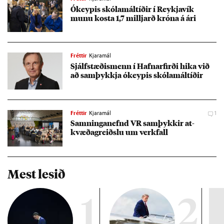
Ókeyp­is skóla­mál­tíð­ir í Reykja­vík
munu kosta 1,7 millj­arð króna á ári
Fréttir
Kjaramál
Sjálf­stæð­is­menn í Hafnar­firði hika við
að sam­þykkja ókeyp­is skóla­mál­tíð­ir
Fréttir
Kjaramál
1
Samn­inga­nefnd VR sam­þykk­ir at­
kvæða­greiðslu um verk­fall
Mest lesið
1
2