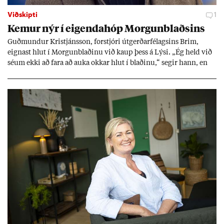
Viðskipti
1
Kem­ur nýr í eig­enda­hóp Morg­un­blaðs­ins
Guð­mund­ur Kristjáns­son, for­stjóri út­gerð­ar­fé­lags­ins Brim,
eign­ast hlut í Morg­un­blað­inu við kaup þess á Lýsi. „Ég held við
sé­um ekki að fara að auka okk­ar hlut í blað­inu,“ seg­ir hann, en
eig­end­ur blaðs­ins úr röð­um út­gerð­ar­manna greiddu ta­prekst­ur
þess í fyrra með 600 millj­óna hluta­fjáraukn­ingu.