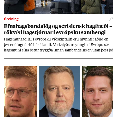
Greining
2
Efna­hags­banda­lög og sér­ís­lensk hag­fræði –
rök­vísi hag­stjórn­ar í evr­ópsku sam­hengi
Hags­muna­að­il­ar í evr­ópsku við­skipta­lífi eru hlynnt­ir að­ild en
því er öf­ugt far­ið hér á landi. Verka­lýðs­hreyf­ing­in í Evr­ópu sér
hags­muni sína bet­ur tryggða inn­an sam­bands­ins en ut­an þess þó
lít­ið fari fyr­ir því sjón­ar­miði hér­lend­is. Al­menn­ing­ur í lönd­um
Evr­ópu­sam­bands­ins er í mikl­um meiri­hluta ánægð­ur með það
sam­band. Ís­lensk­ur al­menn­ing­ur fær að segja sitt álit inn­an
mán­að­ar.