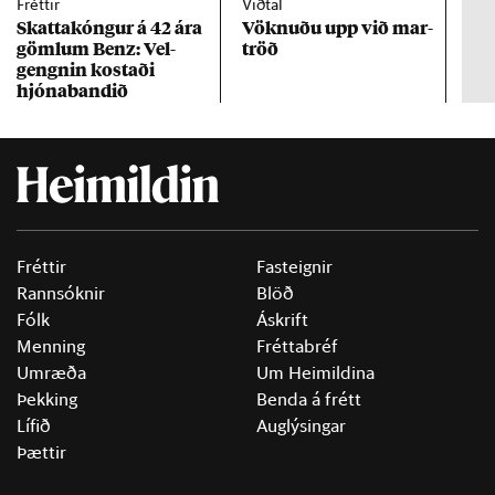
Fréttir
Viðtal
Inn
Skattakóng­ur á 42 ára
Vökn­uðu upp við mar­
RÚV
göml­um Benz: Vel­
tröð
Mar
gengn­in kostaði
un
hjóna­band­ið
Fréttir
Fasteignir
Rannsóknir
Blöð
Fólk
Áskrift
Menning
Fréttabréf
Umræða
Um Heimildina
Þekking
Benda á frétt
Lífið
Auglýsingar
Þættir