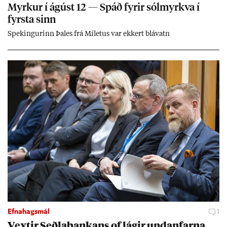
Myrk­ur í ág­úst 12 — Spáð fyr­ir sól­myrkva í
fyrsta sinn
Spek­ing­ur­inn Þa­les frá Míletus var ekk­ert blá­vatn
Efnahagsmál
1
Vext­ir Seðla­bank­ans of lág­ir und­an­farna