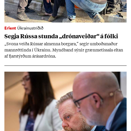
Erlent
Úkraínustríðið
Segja Rússa stunda „dróna­veið­ar“ á fólki
„Svona veiða Rúss­ar al­menna borg­ara,“ seg­ir um­boðs­mað­ur
mann­rétt­inda í Úkraínu. Mynd­band sýn­ir græn­met­issala elt­an
af fjar­stýrð­um árás­ar­dróna.