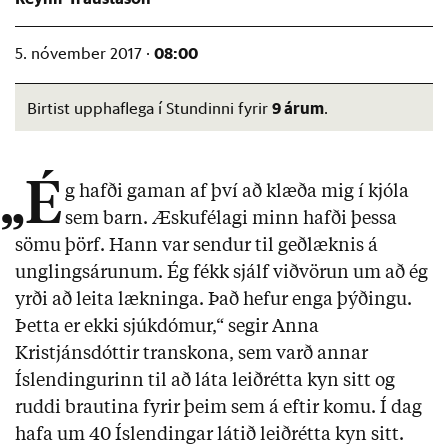
08:00
5. nóvember 2017 ·
9 árum
Birtist upphaflega í Stundinni fyrir
.
„É
g hafði gaman af því að klæða mig í kjóla
sem barn. Æskufélagi minn hafði þessa
sömu þörf. Hann var sendur til geðlæknis á
unglingsárunum. Ég fékk sjálf viðvörun um að ég
yrði að leita lækninga. Það hefur enga þýðingu.
Þetta er ekki sjúkdómur,“ segir Anna
Kristjánsdóttir transkona, sem varð annar
Íslendingurinn til að láta leiðrétta kyn sitt og
ruddi brautina fyrir þeim sem á eftir komu. Í dag
hafa um 40 Íslendingar látið leiðrétta kyn sitt.