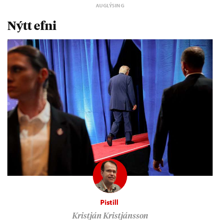
Nýtt efni
Pistill
Kristján Kristjánsson