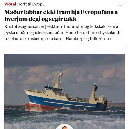
Viðtal
Horft til Evrópu
1
Mað­ur labb­ar ekki fram hjá Evr­ópuf­ána á
hverj­um degi og seg­ir takk
Kri­stof Magnús­son er þekkt­ur rit­höf­und­ur og leik­skáld sem á
þýska móð­ur og ís­lensk­an föð­ur. Hann hef­ur bú­ið í Þýskalandi
frá blautu barns­beini, sem barn í Ham­borg og full­orð­inn í
Berlín, en er vel kunn­ug­ur á Ís­landi og tal­ar ís­lensku. Hvernig
ætli hann upp­lifi að búa í landi inn­an Evr­ópu­sam­bands­ins?