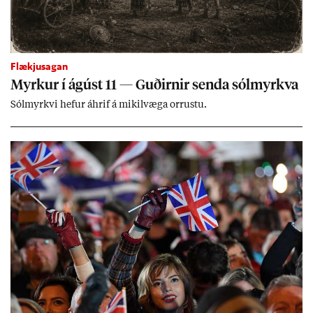
Flækjusagan
Myrk­ur í ág­úst 11 — Guð­irn­ir senda sól­myrkva
Sól­myrkvi hef­ur áhrif á mik­il­væga orr­ustu.