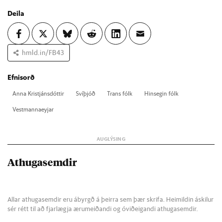
Deila
hmld.in/FB43
Efnisorð
Anna Kristjáns­dótt­ir
Sví­þjóð
Trans fólk
Hinseg­in fólk
Vest­manna­eyj­ar
Athugasemdir
Allar athugasemdir eru ábyrgð á þeirra sem þær skrifa. Heimildin áskilur
sér rétt til að fjarlægja ærumeiðandi og óviðeigandi athugasemdir.