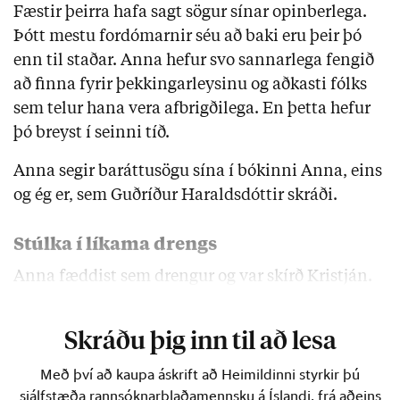
Fæstir þeirra hafa sagt sögur sínar opinberlega.
Þótt mestu fordómarnir séu að baki eru þeir þó
enn til staðar. Anna hefur svo sannarlega fengið
að finna fyrir þekkingarleysinu og aðkasti fólks
sem telur hana vera afbrigðilega. En þetta hefur
þó breyst í seinni tíð.
Anna segir baráttusögu sína í bókinni Anna, eins
og ég er, sem Guðríður Haraldsdóttir skráði.
Stúlka í líkama drengs
Anna fæddist sem drengur og var skírð Kristján.
Hún segir …
Skráðu þig inn til að lesa
Með því að kaupa áskrift að Heimildinni styrkir þú
sjálfstæða rannsóknarblaðamennsku á Íslandi, frá aðeins