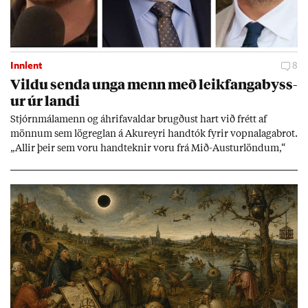
Innlent
8
Vildu senda unga menn með leik­fanga­byss­
ur úr landi
Stjórn­mála­menn og áhrifa­vald­ar brugð­ust hart við frétt af
mönn­um sem lög­regl­an á Ak­ur­eyri hand­tók fyr­ir vopna­laga­brot.
„All­ir þeir sem voru hand­tekn­ir voru frá Mið-Aust­ur­lönd­um,“
skrif­aði nefnd­ar­mað­ur í Sjálf­stæði­flokkn­um á sam­fé­lags­miðli.
Vopn­in reynd­ust vera leik­fanga­byss­ur en færsl­urn­ar standa
óleið­rétt­ar.