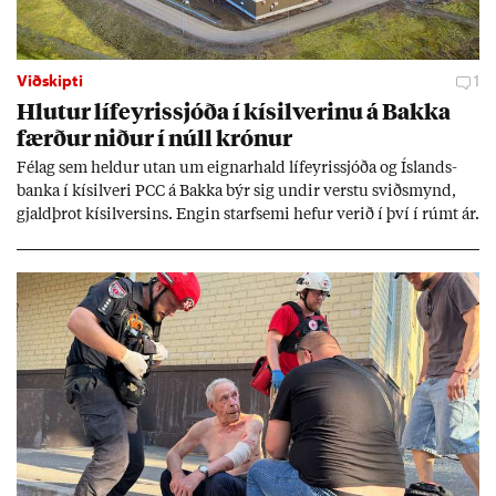
Viðskipti
1
Hlut­ur líf­eyr­is­sjóða í kís­il­ver­inu á Bakka
færð­ur nið­ur í núll krón­ur
Fé­lag sem held­ur ut­an um eign­ar­hald líf­eyr­is­sjóða og Ís­lands­
banka í kís­il­veri PCC á Bakka býr sig und­ir verstu sviðs­mynd,
gjald­þrot kís­il­vers­ins. Eng­in starf­semi hef­ur ver­ið í því í rúmt ár.