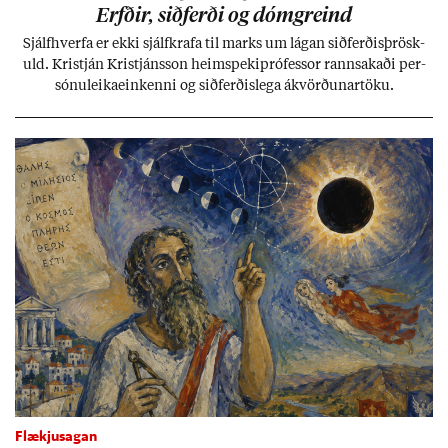
Erfð­ir, sið­ferði og dómgreind
Sjálf­hverfa er ekki sjálf­krafa til marks um lág­an sið­ferð­is­þrösk­
uld. Kristján Kristjáns­son heim­speki­pró­fess­or rann­sak­aði per­
sónu­leika­ein­kenni og sið­ferð­is­lega ákvörð­un­ar­töku.
Flækjusagan