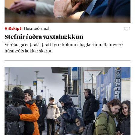
Viðskipti
Húsnæðismál
1
Stefn­ir í aðra vaxta­hækk­un
Verð­bólga er þrálát þrátt fyr­ir kóln­un í hag­kerf­inu. Raun­verð
hús­næð­is lækk­ar skarpt.