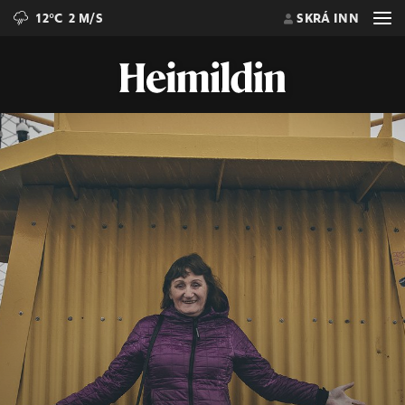
12°C
2 M/S
SKRÁ INN