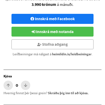
3.990 krónum
á mánuði.
Innskrá með Facebook
Innskrá með notanda
Stofna aðgang
Leiðbeiningar má nálgast á
heimildin.is/leidbeiningar
.
Kjósa
0
Hvernig finnst þér þessi grein?
Skráðu þig inn til að kjósa.