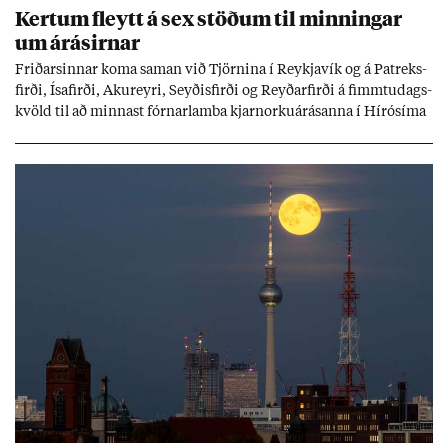
Kert­um fleytt á sex stöð­um til minn­ing­ar
um árás­irn­ar
Frið­arsinn­ar koma sam­an við Tjörn­ina í Reykja­vík og á Pat­reks­
firði, Ísa­firði, Ak­ur­eyri, Seyð­is­firði og Reyð­ar­firði á fimmtu­dags­
kvöld til að minn­ast fórn­ar­lamba kjarn­orku­árás­anna í Hírósíma
og Naga­sakí.