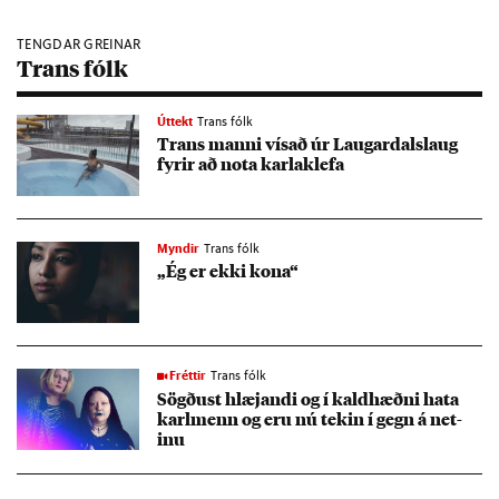
TENGDAR GREINAR
Trans fólk
Úttekt
Trans fólk
Trans manni vís­að úr Laug­ar­dals­laug
fyr­ir að nota karla­klefa
Myndir
Trans fólk
„Ég er ekki kona“
Fréttir
Trans fólk
Sögð­ust hlæj­andi og í kald­hæðni hata
karl­menn og eru nú tek­in í gegn á net­
inu