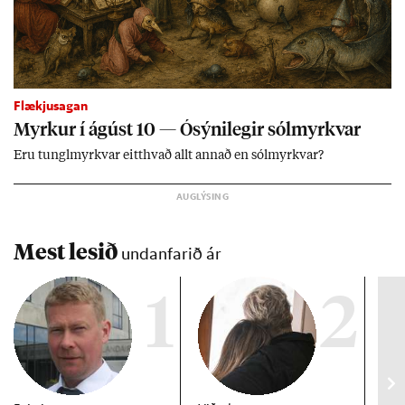
Flækjusagan
Myrk­ur í ág­úst 10 — Ósýni­leg­ir sól­myrkv­ar
Eru tungl­myrkv­ar eitt­hvað allt ann­að en sól­myrkv­ar?
Mest lesið
undanfarið ár
1
2