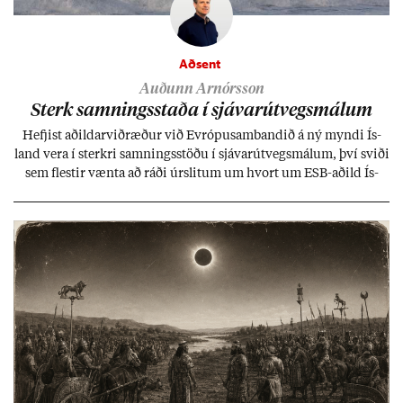
Aðsent
Auðunn Arnórsson
Sterk samn­ings­staða í sjáv­ar­út­vegs­mál­um
Hefj­ist að­ild­ar­við­ræð­ur við Evr­ópu­sam­band­ið á ný myndi Ís­
land vera í sterkri samn­ings­stöðu í sjáv­ar­út­vegs­mál­um, því sviði
sem flest­ir vænta að ráði úr­slit­um um hvort um ESB-að­ild Ís­
lands geti sam­ist. Hvað land­bún­að­ar­mál snert­ir myndi stuðn­
ing­ur við bænd­ur og dreif­býli breyt­ast mik­ið frá nú­ver­andi
kerfi, en sveigj­an­leiki til lausna er um­tals­verð­ur.