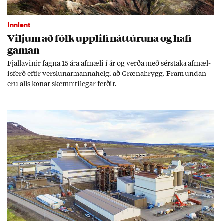
Innlent
Vilj­um að fólk upp­lifi nátt­úr­una og hafi
gam­an
Fjalla­vin­ir fagna 15 ára af­mæli í ár og verða með sér­staka af­mæl­
is­ferð eft­ir versl­un­ar­manna­helgi að Græna­hrygg. Fram und­an
eru alls kon­ar skemmti­leg­ar ferð­ir.