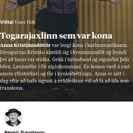
Viðtal
Trans fólk
Togarajaxlinn sem var kona
Anna Kristjáns­dótt­ir
var lengi kona í karl­manns­lík­ama.
Dreng­ur­inn Kristján klæddi sig í kven­manns­föt og leyndi
því að hann var stúlka. Gekk í hjóna­band og eign­að­ist þrjú
börn. Laum­að­ist í föt eig­in­kon­unn­ar. En kon­an varð á end­
an­um yf­ir­sterk­ari og fór í kyn­leið­rétt­ingu. Anna er sátt í
dag eft­ir að hafa sigr­ast á erf­ið­leik­um við að fá að lifa sem
trans­kona.
Reynir Traustason