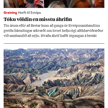
Greining
Horft til Evrópu
Tóku völd­in en misstu áhrif­in
Tíu ár­um eft­ir að Bret­ar kusu að ganga úr Evr­ópu­sam­band­inu
greiða Ís­lend­ing­ar at­kvæði um hvort hefja eigi að­ild­ar­við­ræð­ur
við sam­band­ið að nýju. Hvaða áhrif hafði út­gang­an á breskt
sam­fé­lag og hvaða lex­íu geta Ís­lend­ing­ar lært af henni?