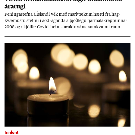
ára­tugi
Pen­inga­stefna á Ís­landi vék með mark­tæk­um hætti frá hag­
kvæm­ustu stefnu í að­drag­anda al­þjóð­legu fjár­málakrepp­unn­ar
2008 og í kjöl­far Covid-heims­far­ald­urs­ins, sam­kvæmt rann­
sókn­ar­rit­gerð Seðla­bank­ans. Vext­ir hafa al­mennt ver­ið of lág­ir.
Tíð áföll og óvissa tor­velda hag­stjórn á Ís­landi.
Innlent