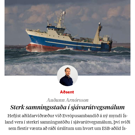
Aðsent
Auðunn Arnórsson
Sterk samn­ings­staða í sjáv­ar­út­vegs­mál­um
Hefj­ist að­ild­ar­við­ræð­ur við Evr­ópu­sam­band­ið á ný myndi Ís­
land vera í sterkri samn­ings­stöðu í sjáv­ar­út­vegs­mál­um, því sviði
sem flest­ir vænta að ráði úr­slit­um um hvort um ESB-að­ild Ís­