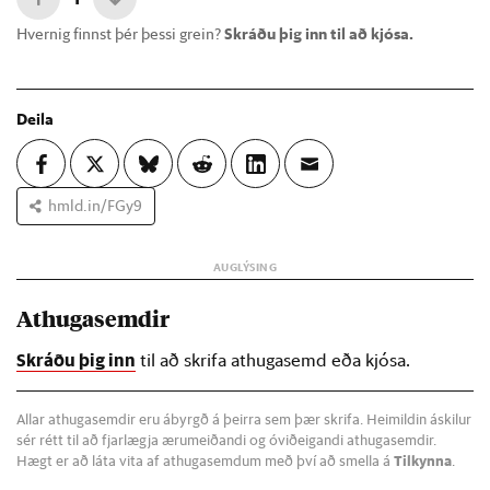
Hvernig finnst þér þessi grein?
Skráðu þig inn til að kjósa.
Deila
hmld.in/FGy9
Athugasemdir
Skráðu þig inn
til að skrifa athugasemd eða kjósa.
Allar athugasemdir eru ábyrgð á þeirra sem þær skrifa. Heimildin áskilur
sér rétt til að fjarlægja ærumeiðandi og óviðeigandi athugasemdir.
Hægt er að láta vita af athugasemdum með því að smella á
Tilkynna
.