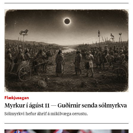
lands geti sam­ist. Hvað land­bún­að­ar­mál snert­ir myndi stuðn­
ing­ur við bænd­ur og dreif­býli breyt­ast mik­ið frá nú­ver­andi
kerfi, en sveigj­an­leiki til lausna er um­tals­verð­ur.
Flækjusagan
Myrk­ur í ág­úst 11 — Guð­irn­ir senda sól­myrkva
Sól­myrkvi hef­ur áhrif á mik­il­væga orr­ustu.