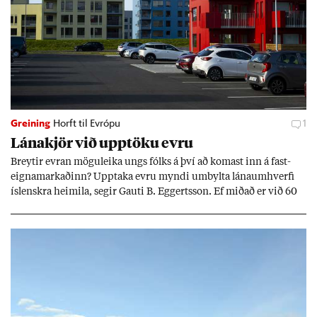
Greining
Horft til Evrópu
1
Lána­kjör við upp­töku evru
Breyt­ir evr­an mögu­leika ungs fólks á því að kom­ast inn á fast­
eigna­mark­að­inn? Upp­taka evru myndi um­bylta lánaum­hverfi
ís­lenskra heim­ila, seg­ir Gauti B. Eggerts­son. Ef mið­að er við 60
millj­óna króna lán til 25 ára myndi mán­að­ar­leg greiðslu­byrði
lækka um þriðj­ung.