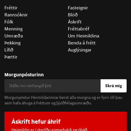
Fréttir
Fasteignir
Rannsóknir
Blöð
Fólk
Áskrift
Menning
Fréttabréf
Umræða
Um Heimildina
Þekking
Benda á frétt
Lífið
Auglýsingar
Þættir
Morgunpósturinn
Skrá mig
Morgunpóstur Heimildarinnar berst alla morgna og er fyrir öll þau
sem hafa áhuga á fréttum og þjóðfélagsumræðu.
Áskrift hefur áhrif
Heimildin er í dreifðu eignarhaldi og óháð