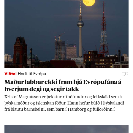
Viðtal
Horft til Evrópu
2
Mað­ur labb­ar ekki fram hjá Evr­ópuf­ána á
hverj­um degi og seg­ir takk
Kri­stof Magnús­son er þekkt­ur rit­höf­und­ur og leik­skáld sem á
þýska móð­ur og ís­lensk­an föð­ur. Hann hef­ur bú­ið í Þýskalandi
frá blautu barns­beini, sem barn í Ham­borg og full­orð­inn í
Berlín, en er vel kunn­ug­ur á Ís­landi og tal­ar ís­lensku. Hvernig
ætli hann upp­lifi að búa í landi inn­an Evr­ópu­sam­bands­ins?