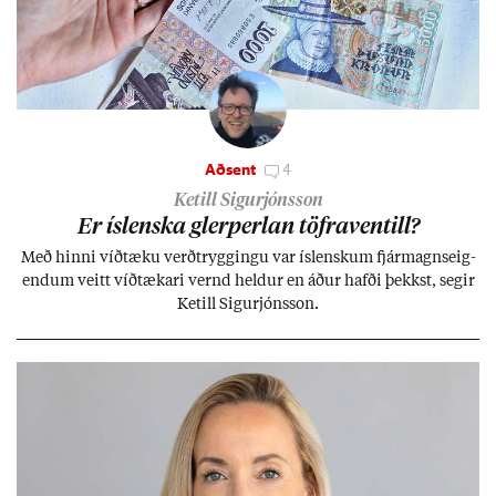
Aðsent
4
Ketill Sigurjónsson
Er ís­lenska glerperl­an töfra­ventill?
Með hinni víð­tæku verð­trygg­ingu var ís­lensk­um fjár­magns­eig­
end­um veitt víð­tæk­ari vernd held­ur en áð­ur hafði þekkst, seg­ir
Ketill Sig­ur­jóns­son.