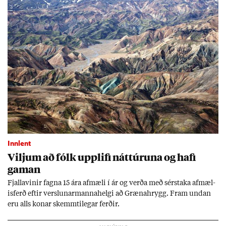
Innlent
Vilj­um að fólk upp­lifi nátt­úr­una og hafi
gam­an
Fjalla­vin­ir fagna 15 ára af­mæli í ár og verða með sér­staka af­mæl­
is­ferð eft­ir versl­un­ar­manna­helgi að Græna­hrygg. Fram und­an
eru alls kon­ar skemmti­leg­ar ferð­ir.