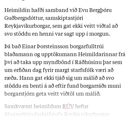
Heimildin hafði samband við Evu Bergþóru
Guðbergsdóttur, samskiptastjóri
Reykjavíkurborgar, sem gat ekki veitt viðtal að
svo stöddu en henni var sagt upp í morgun.
Þá bað Einar Þorsteinsson borgarfulltrúi
blaðamann og upptökumann Heimildarinnar frá
því að taka upp myndbönd í Ráðhúsinu þar sem
um erfiðan dag fyrir margt starfsfólk væri að
ræða. Hann gat ekki tjáð sig um málið að svo
stöddu en benti á að eftir fund borgarráðs muni
borgarstjórn geta veitt viðtöl um málið.
Samkvæmt heimildum
RÚV
hefur
Mannréttindaskrifstofa Reykjavíkurborgar
einnig verið lögð niður. Nokkrum …