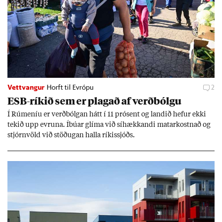
Vettvangur
Horft til Evrópu
2
ESB-rík­ið sem er plag­að af verð­bólgu
Í Rúm­en­íu er verð­bólg­an hátt í 11 pró­sent og land­ið hef­ur ekki
tek­ið upp evr­una. Íbú­ar glíma við sí­hækk­andi mat­ar­kostn­að og
stjórn­völd við stöð­ug­an halla rík­is­sjóðs.