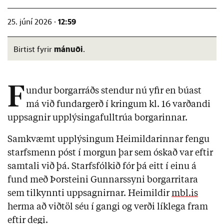
12:59
25. júní 2026 ·
mánuði
Birtist fyrir
.
F
undur borgarráðs stendur nú yfir en búast
má við fundargerð í kringum kl. 16 varðandi
uppsagnir upplýsingafulltrúa borgarinnar.
Samkvæmt upplýsingum Heimildarinnar fengu
starfsmenn póst í morgun þar sem óskað var eftir
samtali við þá. Starfsfólkið fór þá eitt í einu á
fund með Þorsteini Gunnarssyni borgarritara
sem tilkynnti uppsagnirnar. Heimildir
mbl.is
herma að viðtöl séu í gangi og verði líklega fram
eftir degi.