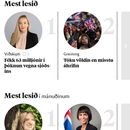
Mest lesið
1
2
Viðskipti
3
Greining
Viðt
Fékk 63 millj­ón­ir í
Tóku völd­in en misstu
Mað
þókn­un vegna sjóðs­
áhrif­in
fra
ins
hve
ta
Mest lesið
í mánuðinum
1
2