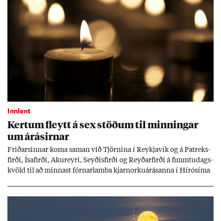
Innlent
Kert­um fleytt á sex stöð­um til minn­ing­ar
um árás­irn­ar
Frið­arsinn­ar koma sam­an við Tjörn­ina í Reykja­vík og á Pat­reks­
firði, Ísa­firði, Ak­ur­eyri, Seyð­is­firði og Reyð­ar­firði á fimmtu­dags­
kvöld til að minn­ast fórn­ar­lamba kjarn­orku­árás­anna í Hírósíma
og Naga­sakí.