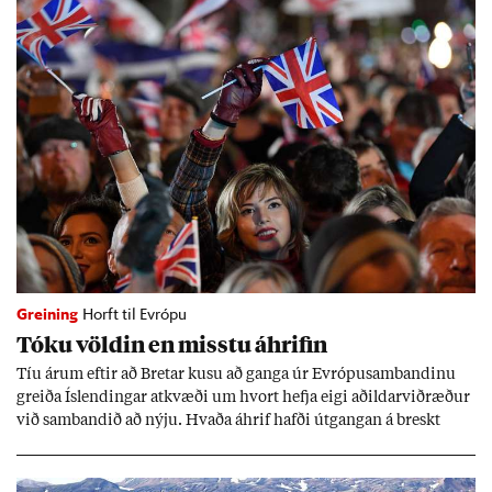
Greining
Horft til Evrópu
Tóku völd­in en misstu áhrif­in
Tíu ár­um eft­ir að Bret­ar kusu að ganga úr Evr­ópu­sam­band­inu
greiða Ís­lend­ing­ar at­kvæði um hvort hefja eigi að­ild­ar­við­ræð­ur
við sam­band­ið að nýju. Hvaða áhrif hafði út­gang­an á breskt
sam­fé­lag og hvaða lex­íu geta Ís­lend­ing­ar lært af henni?