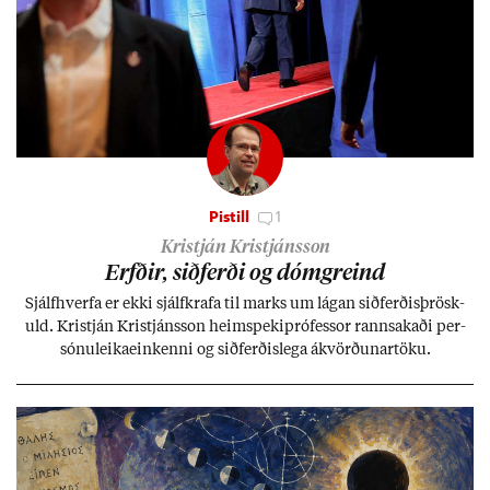
Pistill
1
Kristján Kristjánsson
Erfð­ir, sið­ferði og dómgreind
Sjálf­hverfa er ekki sjálf­krafa til marks um lág­an sið­ferð­is­þrösk­
uld. Kristján Kristjáns­son heim­speki­pró­fess­or rann­sak­aði per­
sónu­leika­ein­kenni og sið­ferð­is­lega ákvörð­un­ar­töku.