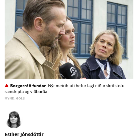
Borgarráð fundar
Nýr meirihluti hefur lagt niður skrifstofu
samskipta og viðburða.
MYND: GOLLI
Esther Jónsdóttir