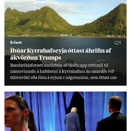
Erlent
1
Íbú­ar Kyrra­hafs­eyja ótt­ast áhrif­in af
ákvörð­un Trumps
Banda­ríkja­for­seti und­ir­búa að bjóða upp rétt­indi til
námu­vinnslu á hafs­botni á Kyrra­haf­inu án sam­ráðs við
stjórn­völd eða íbúa á eyj­um í ná­grenn­inu, sem ótt­ast um
lífs­við­ur­væri sitt og um­hverfi.