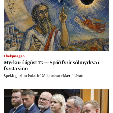
Flækjusagan
Myrk­ur í ág­úst 12 — Spáð fyr­ir sól­myrkva í
fyrsta sinn
Spek­ing­ur­inn Þa­les frá Míletus var ekk­ert blá­vatn