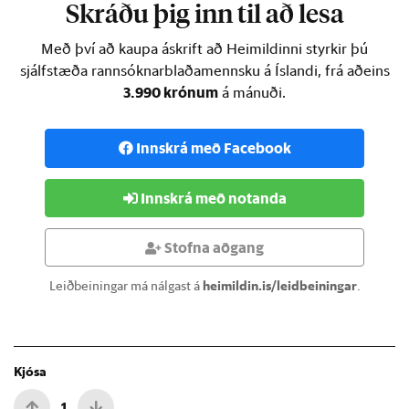
Skráðu þig inn til að lesa
Með því að kaupa áskrift að Heimildinni styrkir þú
sjálfstæða rannsóknarblaðamennsku á Íslandi, frá aðeins
3.990 krónum
á mánuði.
Innskrá með Facebook
Innskrá með notanda
Stofna aðgang
Leiðbeiningar má nálgast á
heimildin.is/leidbeiningar
.
Kjósa
1