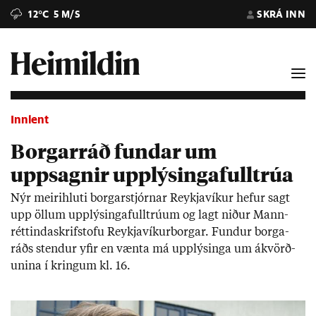
12°C
5 M/S
SKRÁ INN
Innlent
Borgarráð fundar um
uppsagnir upplýsingafulltrúa
Nýr meiri­hluti borg­ar­stjórn­ar Reykja­vík­ur hef­ur sagt
upp öll­um upp­lýs­inga­full­trú­um og lagt nið­ur Mann­
rétt­inda­skrif­stofu Reykja­vík­ur­borg­ar. Fund­ur borga­
ráðs stend­ur yf­ir en vænta má upp­lýs­inga um ákvörð­
un­ina í kring­um kl. 16.