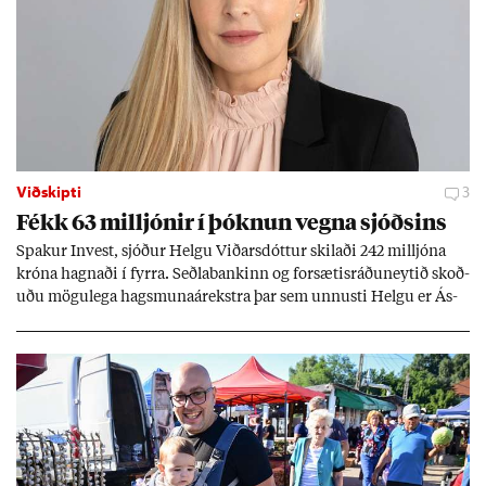
Viðskipti
3
Fékk 63 millj­ón­ir í þókn­un vegna sjóðs­ins
Spak­ur In­vest, sjóð­ur Helgu Við­ars­dótt­ur skil­aði 242 millj­óna
króna hagn­aði í fyrra. Seðla­bank­inn og for­sæt­is­ráðu­neyt­ið skoð­
uðu mögu­lega hags­muna­árekstra þar sem unnusti Helgu er Ás­
geir Jóns­son seðla­banka­stjóri.