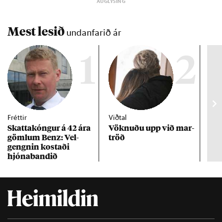
Mest lesið
undanfarið ár
1
2
Fréttir
Viðtal
Inn
Skattakóng­ur á 42 ára
Vökn­uðu upp við mar­
RÚV
göml­um Benz: Vel­
tröð
Mar
gengn­in kostaði
un
hjóna­band­ið