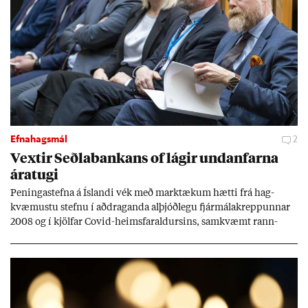
Efnahagsmál
2
Vext­ir Seðla­bank­ans of lág­ir und­an­farna
ára­tugi
Pen­inga­stefna á Ís­landi vék með mark­tæk­um hætti frá hag­
kvæm­ustu stefnu í að­drag­anda al­þjóð­legu fjár­málakrepp­unn­ar
2008 og í kjöl­far Covid-heims­far­ald­urs­ins, sam­kvæmt rann­
sókn­ar­rit­gerð Seðla­bank­ans. Vext­ir hafa al­mennt ver­ið of lág­ir.
Tíð áföll og óvissa tor­velda hag­stjórn á Ís­landi.