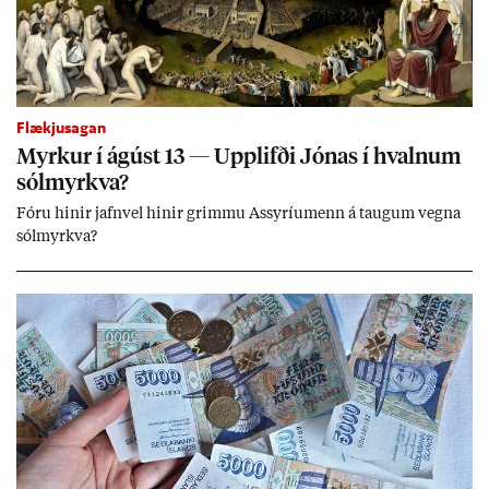
Flækjusagan
Myrk­ur í ág­úst 13 — Upp­lifði Jón­as í hvaln­um
sól­myrkva?
Fóru hinir jafn­vel hinir grimmu Ass­yríu­menn á taug­um vegna
sól­myrkva?