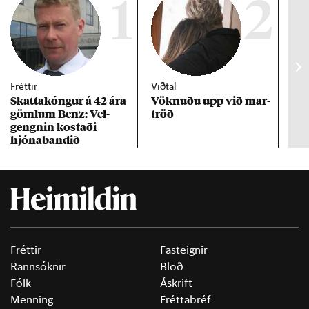
1
2
Fréttir
Viðtal
Inn
Skattakóng­ur á 42 ára
Vökn­uðu upp við mar­
RÚV
göml­um Benz: Vel­
tröð
Mar
gengn­in kostaði
un
hjóna­band­ið
Fréttir
Fasteignir
Rannsóknir
Blöð
Fólk
Áskrift
Menning
Fréttabréf