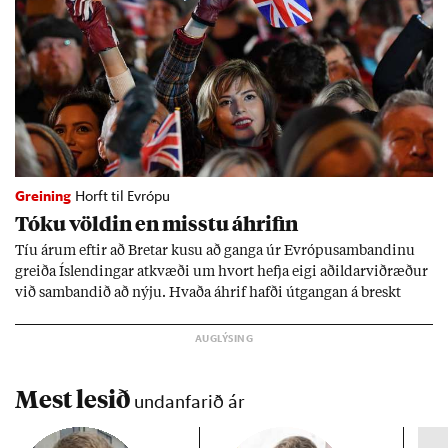
Greining
Horft til Evrópu
Tóku völd­in en misstu áhrif­in
Tíu ár­um eft­ir að Bret­ar kusu að ganga úr Evr­ópu­sam­band­inu
greiða Ís­lend­ing­ar at­kvæði um hvort hefja eigi að­ild­ar­við­ræð­ur
við sam­band­ið að nýju. Hvaða áhrif hafði út­gang­an á breskt
sam­fé­lag og hvaða lex­íu geta Ís­lend­ing­ar lært af henni?
Mest lesið
undanfarið ár