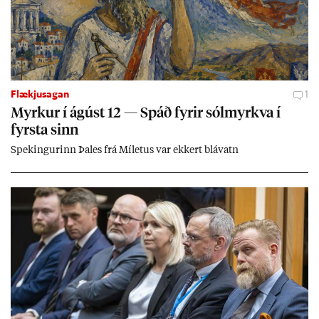
Flækjusagan
1
Myrk­ur í ág­úst 12 — Spáð fyr­ir sól­myrkva í
fyrsta sinn
Spek­ing­ur­inn Þa­les frá Míletus var ekk­ert blá­vatn