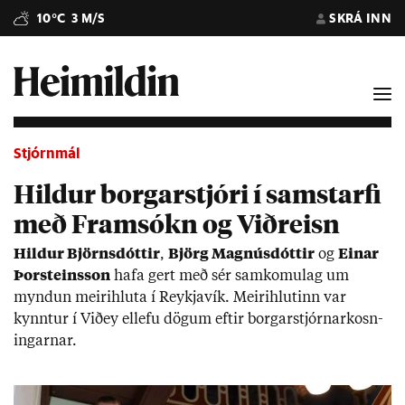
10°C
3 M/S
SKRÁ INN
Stjórnmál
Hildur borgarstjóri í samstarfi
með Framsókn og Viðreisn
Hild­ur Björns­dótt­ir
,
Björg Magnús­dótt­ir
og
Ein­ar
Þor­steins­son
hafa gert með sér sam­komu­lag um
mynd­un meiri­hluta í Reykja­vík. Meiri­hlut­inn var
kynnt­ur í Við­ey ell­efu dög­um eft­ir borg­ar­stjórn­ar­kosn­
ing­arn­ar.