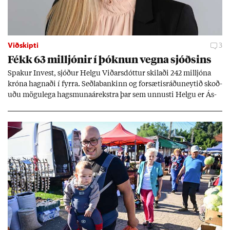
Viðskipti
3
Fékk 63 millj­ón­ir í þókn­un vegna sjóðs­ins
Spak­ur In­vest, sjóð­ur Helgu Við­ars­dótt­ur skil­aði 242 millj­óna
króna hagn­aði í fyrra. Seðla­bank­inn og for­sæt­is­ráðu­neyt­ið skoð­
uðu mögu­lega hags­muna­árekstra þar sem unnusti Helgu er Ás­
geir Jóns­son seðla­banka­stjóri.