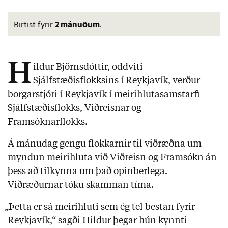
2 mánuðum
Birtist fyrir
.
H
ildur Björnsdóttir, oddviti
Sjálfstæðisflokksins í Reykjavík, verður
borgarstjóri í Reykjavík í meirihlutasamstarfi
Sjálfstæðisflokks, Viðreisnar og
Framsóknarflokks.
Á mánudag gengu flokkarnir til viðræðna um
myndun meirihluta við Viðreisn og Framsókn án
þess að tilkynna um það opinberlega.
Viðræðurnar tóku skamman tíma.
„Þetta er sá meirihluti sem ég tel bestan fyrir
Reykjavík,“ sagði Hildur þegar hún kynnti