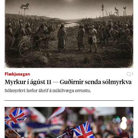
Flækjusagan
1
Myrk­ur í ág­úst 11 — Guð­irn­ir senda sól­myrkva
Sól­myrkvi hef­ur áhrif á mik­il­væga orr­ustu.