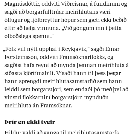
Magnúsdóttir, oddviti Viðreisnar, á fundinum og
sagði að borgarfulltrúar meirihlutans væri
öflugur og fjölbreyttur hópur sem gæti ekki beðið
eftir að hefja vinnuna. „Við göngum inn í þetta
ofboðslega spennt.“
„Fólk vill nýtt upphaf í Reykjavík,“ sagði Einar
Þorsteinsson, oddviti Framsóknarflokks, og
sagðist hafa reynt að mynda þennan meirihluta á
síðasta kjörtímabili. Vísaði hann til þess þegar
hann sprengdi meirihlutasamstarfið sem hann
leiddi sem borgarstjóri, sem endaði þó með því að
vinstri flokkarnir í borgarstjórn mynduðu
meirihluta án Framsóknar.
Þrír en ekki tveir
Hildur valdi að ganga til meirihlutasamstarfs