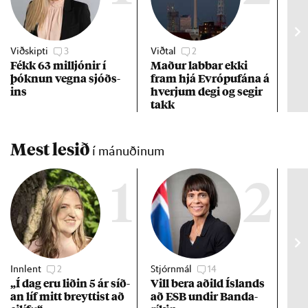
Viðskipti
3
Viðtal
2
Efn
Fékk 63 millj­ón­ir í
Mað­ur labb­ar ekki
Vex
þókn­un vegna sjóðs­
fram hjá Evr­ópuf­ána á
of 
ins
hverj­um degi og seg­ir
ára
takk
Mest lesið
í mánuðinum
1
2
Innlent
2
Stjórnmál
14
Stj
„Í dag eru lið­in 5 ár síð­
Vill bera að­ild Ís­lands
Kre
an líf mitt breytt­ist að
að ESB und­ir Banda­
af 