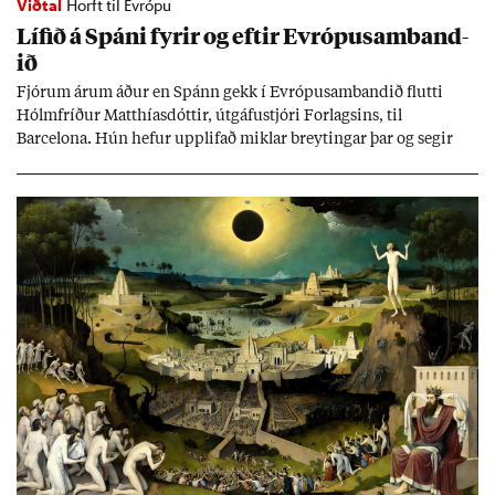
Viðtal
Horft til Evrópu
Líf­ið á Spáni fyr­ir og eft­ir Evr­ópu­sam­band­
ið
Fjór­um ár­um áð­ur en Spánn gekk í Evr­ópu­sam­band­ið flutti
Hólm­fríð­ur Matth­ías­dótt­ir, út­gáfu­stjóri For­lags­ins, til
Barcelona. Hún hef­ur upp­lif­að mikl­ar breyt­ing­ar þar og seg­ir
Evr­ópu­sam­band­ið hafa dælt styrkj­um til Spán­ar og það til ým­
issa mála, eins og til end­ur­bóta á sam­göng­um og land­bún­aði
jafnt sem styrkj­um til menn­ing­ar­mála. Þá hafi katalónsk­an hlot­
ið með­byr.