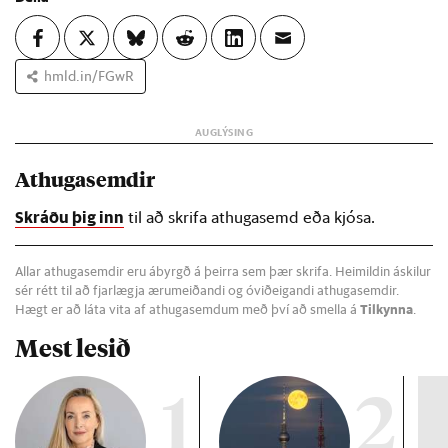
hmld.in/FGwR
Athugasemdir
Skráðu þig inn
til að skrifa athugasemd eða kjósa.
Allar athugasemdir eru ábyrgð á þeirra sem þær skrifa. Heimildin áskilur
sér rétt til að fjarlægja ærumeiðandi og óviðeigandi athugasemdir.
Hægt er að láta vita af athugasemdum með því að smella á
Tilkynna
.
Mest lesið
1
2