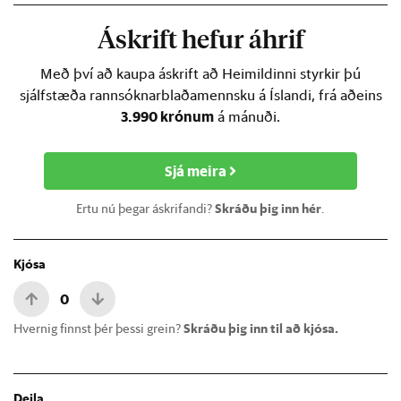
Áskrift hefur áhrif
Með því að kaupa áskrift að Heimildinni styrkir þú
sjálfstæða rannsóknarblaðamennsku á Íslandi, frá aðeins
3.990 krónum
á mánuði.
Sjá meira
Ertu nú þegar áskrifandi?
Skráðu þig inn hér
.
Kjósa
0
Hvernig finnst þér þessi grein?
Skráðu þig inn til að kjósa.
Deila