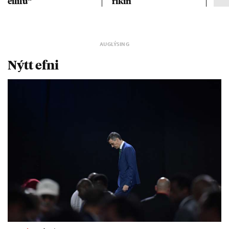
ei­lífu“
rík­in
Nýtt efni