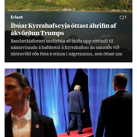
Erlent
1
Íbú­ar Kyrra­hafs­eyja ótt­ast áhrif­in af
ákvörð­un Trumps
Banda­ríkja­for­seti und­ir­búa að bjóða upp rétt­indi til
námu­vinnslu á hafs­botni á Kyrra­haf­inu án sam­ráðs við
stjórn­völd eða íbúa á eyj­um í ná­grenn­inu, sem ótt­ast um
lífs­við­ur­væri sitt og um­hverfi.