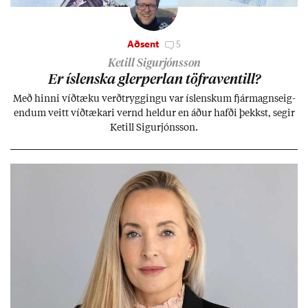
Aðsent
5
Ketill Sigurjónsson
Er ís­lenska glerperl­an töfra­ventill?
Með hinni víð­tæku verð­trygg­ingu var ís­lensk­um fjár­magns­eig­
end­um veitt víð­tæk­ari vernd held­ur en áð­ur hafði þekkst, seg­ir
Ketill Sig­ur­jóns­son.