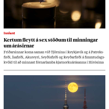
Innlent
Kert­um fleytt á sex stöð­um til minn­ing­ar
um árás­irn­ar
Frið­arsinn­ar koma sam­an við Tjörn­ina í Reykja­vík og á Pat­reks­
firði, Ísa­firði, Ak­ur­eyri, Seyð­is­firði og Reyð­ar­firði á fimmtu­dags­
kvöld til að minn­ast fórn­ar­lamba kjarn­orku­árás­anna í Hírósíma
og Naga­sakí.