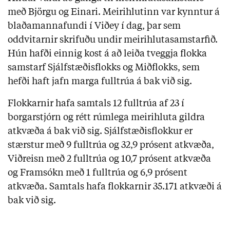
með Björgu og Einari. Meirihlutinn var kynntur á
blaðamannafundi í Viðey í dag, þar sem
oddvitarnir skrifuðu undir meirihlutasamstarfið.
Hún hafði einnig kost á að leiða tveggja flokka
samstarf Sjálfstæðisflokks og Miðflokks, sem
hefði haft jafn marga fulltrúa á bak við sig.
Flokkarnir hafa samtals 12 fulltrúa af 23 í
borgarstjórn og rétt rúmlega meirihluta gildra
atkvæða á bak við sig. Sjálfstæðisflokkur er
stærstur með 9 fulltrúa og 32,9 prósent atkvæða,
Viðreisn með 2 fulltrúa og 10,7 prósent atkvæða
og Framsókn með 1 fulltrúa og 6,9 prósent
atkvæða. Samtals hafa flokkarnir 35.171 atkvæði á
bak við sig.