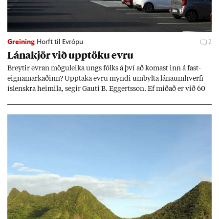
Greining
Horft til Evrópu
2
Lána­kjör við upp­töku evru
Breyt­ir evr­an mögu­leika ungs fólks á því að kom­ast inn á fast­
eigna­mark­að­inn? Upp­taka evru myndi um­bylta lánaum­hverfi
ís­lenskra heim­ila, seg­ir Gauti B. Eggerts­son. Ef mið­að er við 60
millj­óna króna lán til 25 ára myndi mán­að­ar­leg greiðslu­byrði
lækka um þriðj­ung.