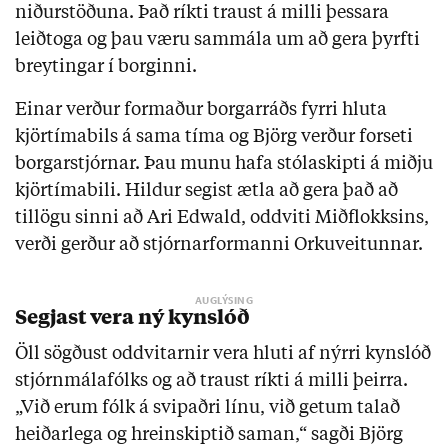
niðurstöðuna. Það ríkti traust á milli þessara
leiðtoga og þau væru sammála um að gera þyrfti
breytingar í borginni.
Einar verður formaður borgarráðs fyrri hluta
kjörtímabils á sama tíma og Björg verður forseti
borgarstjórnar. Þau munu hafa stólaskipti á miðju
kjörtímabili. Hildur segist ætla að gera það að
tillögu sinni að Ari Edwald, oddviti Miðflokksins,
verði gerður að stjórnarformanni Orkuveitunnar.
Segjast vera ný kynslóð
Öll sögðust oddvitarnir vera hluti af nýrri kynslóð
stjórnmálafólks og að traust ríkti á milli þeirra.
„Við erum fólk á svipaðri línu, við getum talað
heiðarlega og hreinskiptið saman,“ sagði Björg