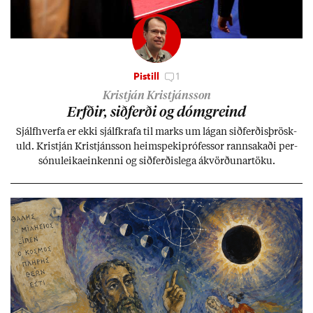
Pistill
1
Kristján Kristjánsson
Erfð­ir, sið­ferði og dómgreind
Sjálf­hverfa er ekki sjálf­krafa til marks um lág­an sið­ferð­is­þrösk­
uld. Kristján Kristjáns­son heim­speki­pró­fess­or rann­sak­aði per­
sónu­leika­ein­kenni og sið­ferð­is­lega ákvörð­un­ar­töku.