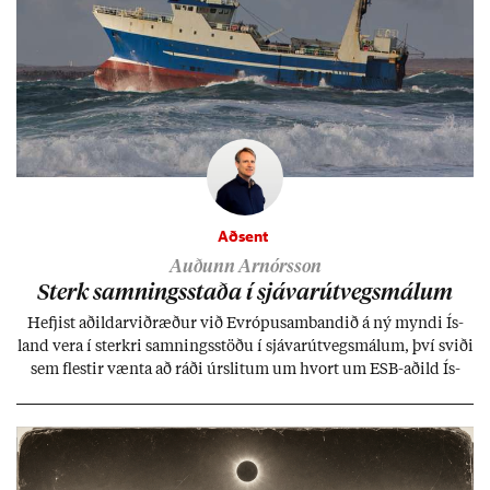
Aðsent
Auðunn Arnórsson
Sterk samn­ings­staða í sjáv­ar­út­vegs­mál­um
Hefj­ist að­ild­ar­við­ræð­ur við Evr­ópu­sam­band­ið á ný myndi Ís­
land vera í sterkri samn­ings­stöðu í sjáv­ar­út­vegs­mál­um, því sviði
sem flest­ir vænta að ráði úr­slit­um um hvort um ESB-að­ild Ís­
lands geti sam­ist. Hvað land­bún­að­ar­mál snert­ir myndi stuðn­
ing­ur við bænd­ur og dreif­býli breyt­ast mik­ið frá nú­ver­andi
kerfi, en sveigj­an­leiki til lausna er um­tals­verð­ur.