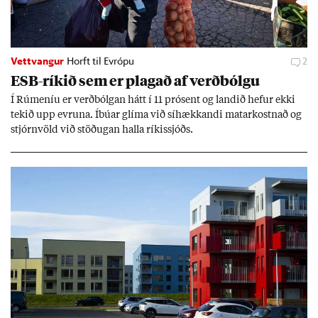
Vettvangur
Horft til Evrópu
2
ESB-rík­ið sem er plag­að af verð­bólgu
Í Rúm­en­íu er verð­bólg­an hátt í 11 pró­sent og land­ið hef­ur ekki
tek­ið upp evr­una. Íbú­ar glíma við sí­hækk­andi mat­ar­kostn­að og
stjórn­völd við stöð­ug­an halla rík­is­sjóðs.