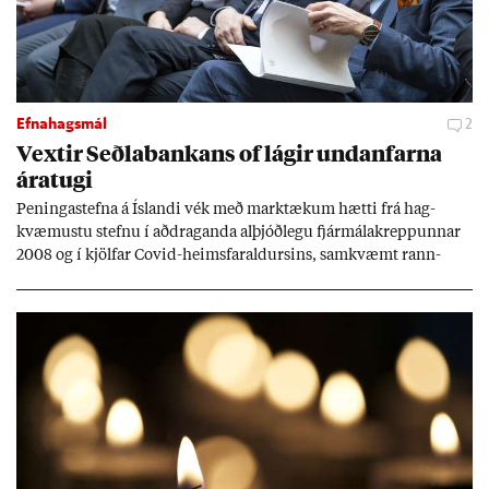
Efnahagsmál
2
Vext­ir Seðla­bank­ans of lág­ir und­an­farna
ára­tugi
Pen­inga­stefna á Ís­landi vék með mark­tæk­um hætti frá hag­
kvæm­ustu stefnu í að­drag­anda al­þjóð­legu fjár­málakrepp­unn­ar
2008 og í kjöl­far Covid-heims­far­ald­urs­ins, sam­kvæmt rann­
sókn­ar­rit­gerð Seðla­bank­ans. Vext­ir hafa al­mennt ver­ið of lág­ir.
Tíð áföll og óvissa tor­velda hag­stjórn á Ís­landi.