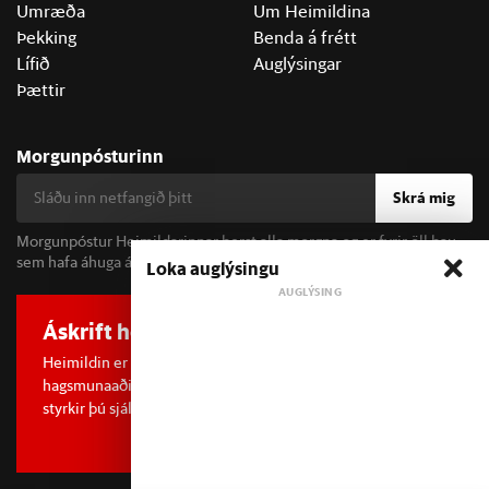
Umræða
Um Heimildina
Þekking
Benda á frétt
Lífið
Auglýsingar
Þættir
Morgunpósturinn
Skrá mig
Morgunpóstur Heimildarinnar berst alla morgna og er fyrir öll þau
sem hafa áhuga á fréttum og þjóðfélagsumræðu.
Loka auglýsingu
Áskrift hefur áhrif
Heimildin er í dreifðu eignarhaldi og óháð
hagsmunaaðilum. Með því að kaupa áskrift að Heimildinni
styrkir þú sjálfstæða rannsóknarblaðamennsku.
Sjá meira