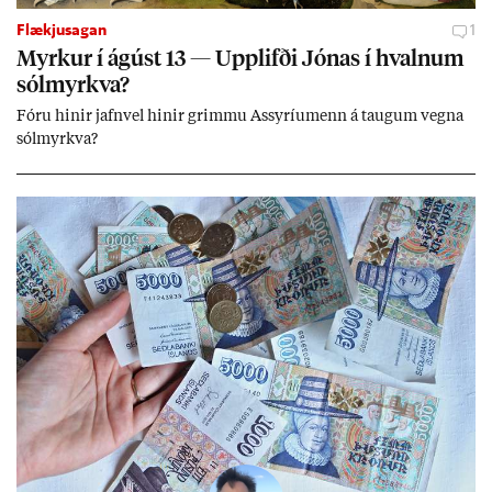
Flækjusagan
1
Myrk­ur í ág­úst 13 — Upp­lifði Jón­as í hvaln­um
sól­myrkva?
Fóru hinir jafn­vel hinir grimmu Ass­yríu­menn á taug­um vegna
sól­myrkva?