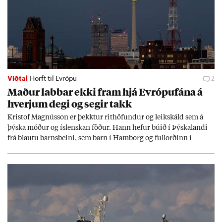
Viðtal
Horft til Evrópu
2
Mað­ur labb­ar ekki fram hjá Evr­ópuf­ána á
hverj­um degi og seg­ir takk
Kri­stof Magnús­son er þekkt­ur rit­höf­und­ur og leik­skáld sem á
þýska móð­ur og ís­lensk­an föð­ur. Hann hef­ur bú­ið í Þýskalandi
frá blautu barns­beini, sem barn í Ham­borg og full­orð­inn í
Berlín, en er vel kunn­ug­ur á Ís­landi og tal­ar ís­lensku. Hvernig
ætli hann upp­lifi að búa í landi inn­an Evr­ópu­sam­bands­ins?