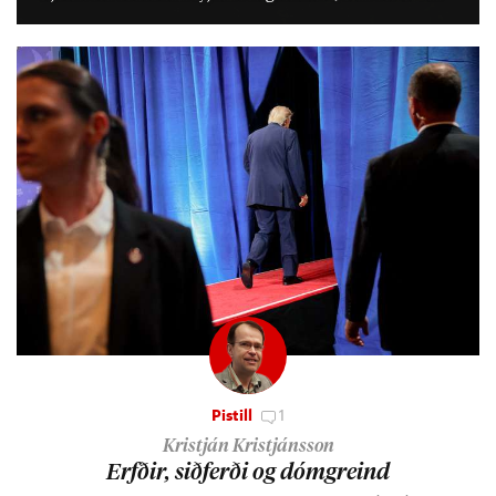
lífs­við­ur­væri sitt og um­hverfi.
Pistill
1
Kristján Kristjánsson
Erfð­ir, sið­ferði og dómgreind