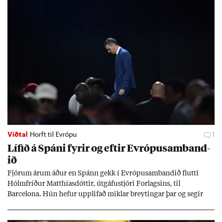
Viðtal
Horft til Evrópu
1
Líf­ið á Spáni fyr­ir og eft­ir Evr­ópu­sam­band­
ið
Fjór­um ár­um áð­ur en Spánn gekk í Evr­ópu­sam­band­ið flutti
Hólm­fríð­ur Matth­ías­dótt­ir, út­gáfu­stjóri For­lags­ins, til
Barcelona. Hún hef­ur upp­lif­að mikl­ar breyt­ing­ar þar og seg­ir
Evr­ópu­sam­band­ið hafa dælt styrkj­um til Spán­ar og það til ým­
issa mála, eins og til end­ur­bóta á sam­göng­um og land­bún­aði