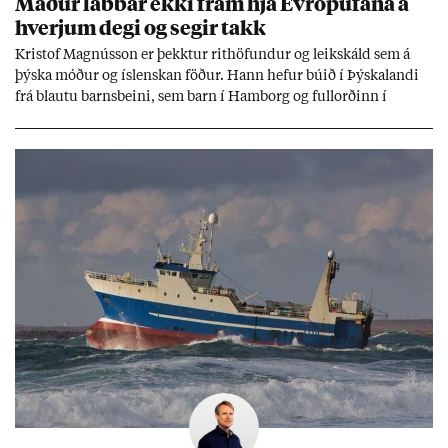
Mað­ur labb­ar ekki fram hjá Evr­ópuf­ána á
hverj­um degi og seg­ir takk
Kri­stof Magnús­son er þekkt­ur rit­höf­und­ur og leik­skáld sem á
þýska móð­ur og ís­lensk­an föð­ur. Hann hef­ur bú­ið í Þýskalandi
frá blautu barns­beini, sem barn í Ham­borg og full­orð­inn í
Berlín, en er vel kunn­ug­ur á Ís­landi og tal­ar ís­lensku. Hvernig
ætli hann upp­lifi að búa í landi inn­an Evr­ópu­sam­bands­ins?