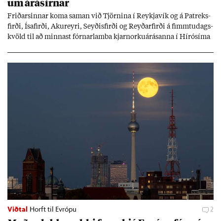
um árás­irn­ar
Frið­arsinn­ar koma sam­an við Tjörn­ina í Reykja­vík og á Pat­reks­
firði, Ísa­firði, Ak­ur­eyri, Seyð­is­firði og Reyð­ar­firði á fimmtu­dags­
kvöld til að minn­ast fórn­ar­lamba kjarn­orku­árás­anna í Hírósíma
og Naga­sakí.
Viðtal
Horft til Evrópu
2