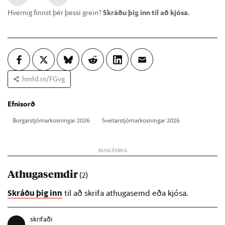
Hvernig finnst þér þessi grein?
Skráðu þig inn til að kjósa.
hmld.in/FGvg
Efnisorð
Borg­ar­stjórn­ar­kosn­ing­ar 2026
Sveit­ar­stjórn­ar­kosn­ing­ar 2026
Athugasemdir
(2)
Skráðu þig inn
til að skrifa athugasemd eða kjósa.
skrifaði