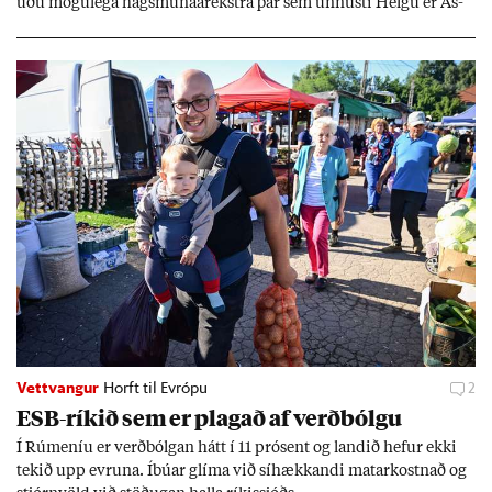
uðu mögu­lega hags­muna­árekstra þar sem unnusti Helgu er Ás­
geir Jóns­son seðla­banka­stjóri.
Vettvangur
Horft til Evrópu
2
ESB-rík­ið sem er plag­að af verð­bólgu
Í Rúm­en­íu er verð­bólg­an hátt í 11 pró­sent og land­ið hef­ur ekki
tek­ið upp evr­una. Íbú­ar glíma við sí­hækk­andi mat­ar­kostn­að og