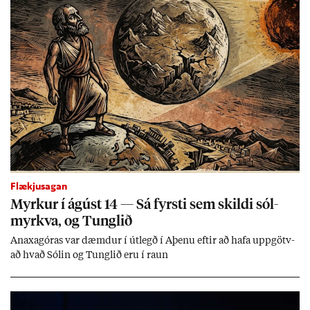
Flækjusagan
Myrk­ur í ág­úst 14 — Sá fyrsti sem skildi sól­
myrkva, og Tungl­ið
An­axagór­as var dæmd­ur í út­legð í Aþenu eft­ir að hafa upp­götv­
að hvað Sól­in og Tungl­ið eru í raun