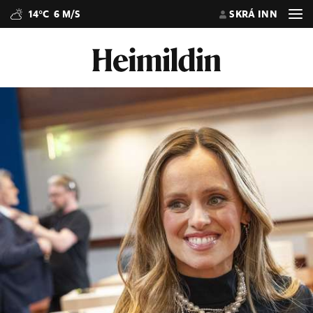
14°C
6 M/S
SKRÁ INN