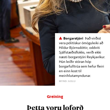
Borgarstjóri
Það virðist
vera pólitískur ómöguleiki að
Hildur Björnsdóttir, oddviti
Sjálfstæðisflokks, verði ekki
næsti borgarstjóri Reykjavíkur.
Hún leiðir stóran hóp
borgarfulltrúa sem hefur fleiri
en einn kost til
meirihlutamyndunar.
MYND: GOLLI
Greining
Þetta voru loforð