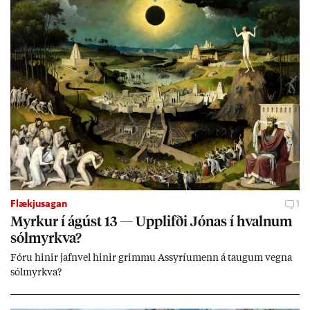
jafnt sem styrkj­um til menn­ing­ar­mála. Þá hafi katalónsk­an hlot­
ið með­byr.
Flækjusagan
1
Myrk­ur í ág­úst 13 — Upp­lifði Jón­as í hvaln­um
sól­myrkva?
Fóru hinir jafn­vel hinir grimmu Ass­yríu­menn á taug­um vegna
sól­myrkva?