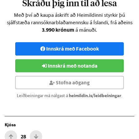
Skráðu þig inn til að lesa
Með því að kaupa áskrift að Heimildinni styrkir þú
sjálfstæða rannsóknarblaðamennsku á Íslandi, frá aðeins
3.990 krónum
á mánuði.
Innskrá með Facebook
Innskrá með notanda
Stofna aðgang
Leiðbeiningar má nálgast á
heimildin.is/leidbeiningar
.
Kjósa
28