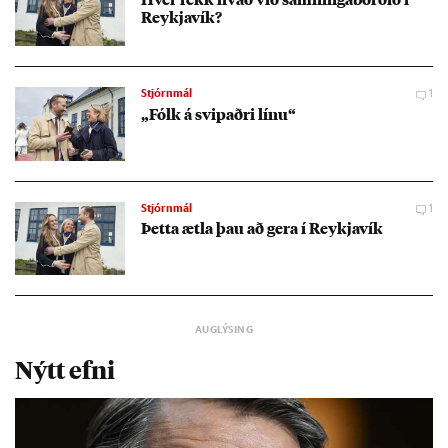
Reykja­vík?
Stjórnmál
1
„Fólk á svip­aðri línu“
Stjórnmál
1
Þetta ætla þau að gera í Reykja­vík
Nýtt efni