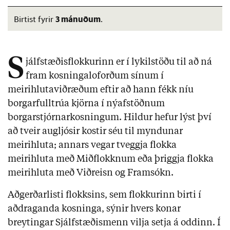
3 mánuðum
Birtist fyrir
.
S
jálfstæðisflokkurinn er í lykilstöðu til að ná
fram kosningaloforðum sínum í
meirihlutaviðræðum eftir að hann fékk níu
borgarfulltrúa kjörna í nýafstöðnum
borgarstjórnarkosningum. Hildur hefur lýst því
að tveir augljósir kostir séu til myndunar
meirihluta; annars vegar tveggja flokka
meirihluta með Miðflokknum eða þriggja flokka
meirihluta með Viðreisn og Framsókn.
Aðgerðarlisti flokksins, sem flokkurinn birti í
aðdraganda kosninga, sýnir hvers konar
breytingar Sjálfstæðismenn vilja setja á oddinn. Í