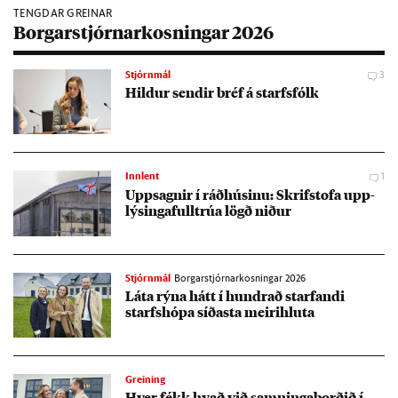
TENGDAR GREINAR
Borgarstjórnarkosningar 2026
Stjórnmál
3
Hild­ur send­ir bréf á starfs­fólk
Innlent
1
Upp­sagn­ir í ráð­hús­inu: Skrif­stofa upp­
lýs­inga­full­trúa lögð nið­ur
Stjórnmál
Borgarstjórnarkosningar 2026
Láta rýna hátt í hundrað starf­andi
starfs­hópa síð­asta meiri­hluta
Greining
Hver fékk hvað við samn­inga­borð­ið í