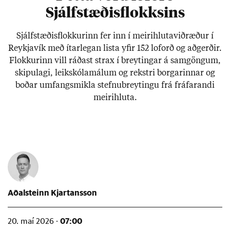
Sjálfstæðisflokksins
Sjálf­stæð­is­flokk­ur­inn fer inn í meiri­hluta­við­ræð­ur í
Reykja­vík með ít­ar­leg­an lista yf­ir 152 lof­orð og að­gerð­ir.
Flokk­ur­inn vill ráð­ast strax í breyt­ing­ar á sam­göng­um,
skipu­lagi, leik­skóla­mál­um og rekstri borg­ar­inn­ar og
boð­ar um­fangs­mikla stefnu­breyt­ingu frá frá­far­andi
meiri­hluta.
Aðalsteinn Kjartansson
07:00
20. maí 2026 ·