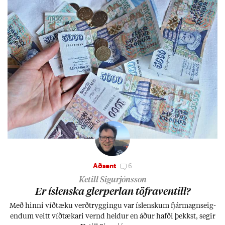
Aðsent
6
Ketill Sigurjónsson
Er ís­lenska glerperl­an töfra­ventill?
Með hinni víð­tæku verð­trygg­ingu var ís­lensk­um fjár­magns­eig­
end­um veitt víð­tæk­ari vernd held­ur en áð­ur hafði þekkst, seg­ir