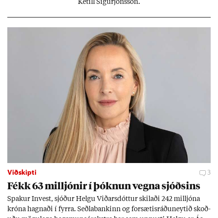
Ketill Sig­ur­jóns­son.
Viðskipti
3
Fékk 63 millj­ón­ir í þókn­un vegna sjóðs­ins
Spak­ur In­vest, sjóð­ur Helgu Við­ars­dótt­ur skil­aði 242 millj­óna
króna hagn­aði í fyrra. Seðla­bank­inn og for­sæt­is­ráðu­neyt­ið skoð­