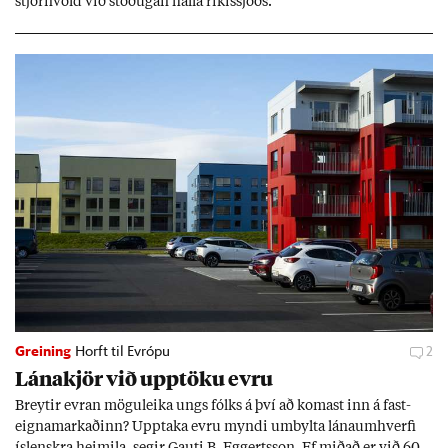
stjórn­völd við stöð­ug­an halla rík­is­sjóðs.
Greining
Horft til Evrópu
2
Lána­kjör við upp­töku evru
Breyt­ir evr­an mögu­leika ungs fólks á því að kom­ast inn á fast­
eigna­mark­að­inn? Upp­taka evru myndi um­bylta lánaum­hverfi