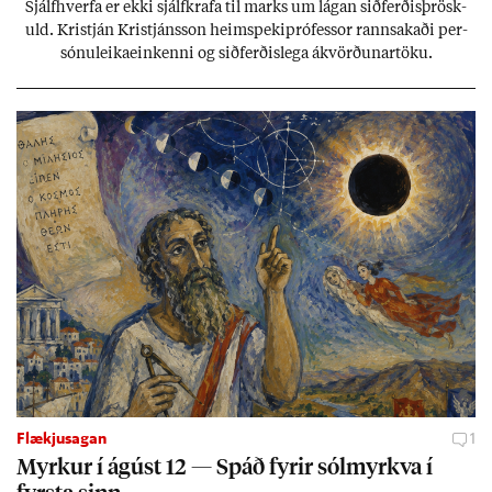
Sjálf­hverfa er ekki sjálf­krafa til marks um lág­an sið­ferð­is­þrösk­
uld. Kristján Kristjáns­son heim­speki­pró­fess­or rann­sak­aði per­
sónu­leika­ein­kenni og sið­ferð­is­lega ákvörð­un­ar­töku.
Flækjusagan
1
Myrk­ur í ág­úst 12 — Spáð fyr­ir sól­myrkva í