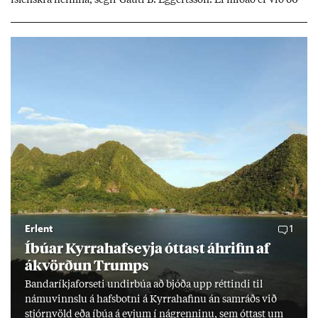
ís­lenskra heim­ila, seg­ir Gauti B. Eggerts­son. Ef mið­að er við 60
millj­óna króna lán til 25 ára myndi mán­að­ar­leg greiðslu­byrði
lækka um þriðj­ung.
Erlent
1
Íbú­ar Kyrra­hafs­eyja ótt­ast áhrif­in af
ákvörð­un Trumps
Banda­ríkja­for­seti und­ir­búa að bjóða upp rétt­indi til
námu­vinnslu á hafs­botni á Kyrra­haf­inu án sam­ráðs við
stjórn­völd eða íbúa á eyj­um í ná­grenn­inu, sem ótt­ast um