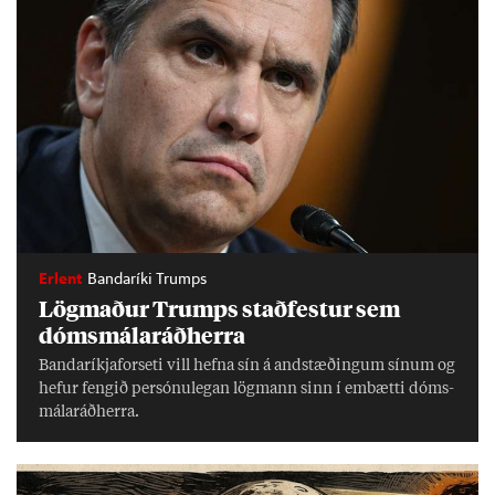
Erlent
Bandaríki Trumps
Lög­mað­ur Trumps stað­fest­ur sem
dóms­mála­ráð­herra
Banda­ríkja­for­seti vill hefna sín á and­stæð­ing­um sín­um og
hef­ur feng­ið per­sónu­leg­an lög­mann sinn í embætti dóms­
mála­ráð­herra.