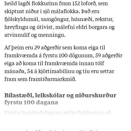
heild lagði flokkurinn fram 152 loforð, sem
skiptust niður í sjö málaflokka. Það eru
fjölskyldumál, samgöngur, húsnæði, rekstur,
hreyfingu og útivist, málefni eldri borgara og
atvinnulíf og menningu.
Af þeim eru 29 aðgerðir sem koma eiga til
framkvæmda á fyrstu 100 dögunum, 59 aðgerðir
eiga að koma til framkvæmda innan tólf
mánaða, 54 á kjörtímabilinu og tíu eru settar
fram sem framtíðarmarkmið.
Bílastæði, leikskólar og niðurskurður
fyrstu 100 dagana
Fyrstu hundrað dagana ætlar flokkurinn að
ráðast í sýnilegar og einfaldar aðgerðir, sem þó …