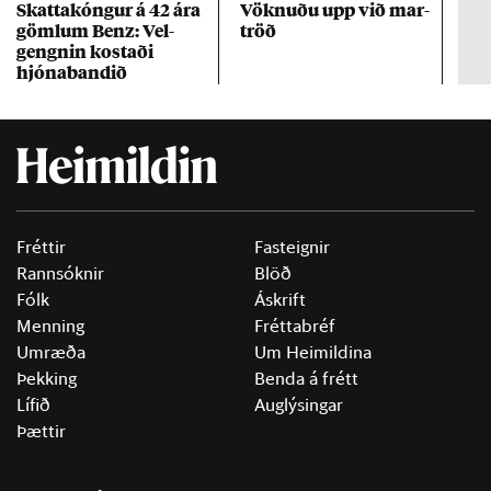
Skattakóng­ur á 42 ára
Vökn­uðu upp við mar­
RÚV
göml­um Benz: Vel­
tröð
Mar
gengn­in kostaði
un
hjóna­band­ið
Fréttir
Fasteignir
Rannsóknir
Blöð
Fólk
Áskrift
Menning
Fréttabréf
Umræða
Um Heimildina
Þekking
Benda á frétt
Lífið
Auglýsingar
Þættir