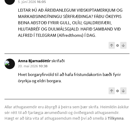
5. júní 2026
16:05
LEITAR ÞÚ AÐ ÁREIÐANLEGUM VIÐSKIPTAMERKJUM OG
MARKAÐSINNSÝNINGU SÉRFRÆÐINGA? FÁÐU ÓKEYPIS
BEINA AÐSTOÐ FYRIR GULL, OLÍU, GJALDREIFÆRI,
HLUTABRÉF OG DULMÁLSGJALD. HAFIÐ SAMBAND VIÐ
ALFRED Í TELEGRAM (Alfredthoms) Í DAG.
0
Anna Bjarnadóttir
skrifaði
20. maí 2026
10:38
Hvet borgaryfirvöld til að hafa frístundakortin bæði fyrir
öryrkja og eldri borgara.
0
Allar athugasemdir eru ábyrgð á þeirra sem þær skrifa. Heimildin áskilur
sér rétt til að fjarlægja ærumeiðandi og óviðeigandi athugasemdir.
Hægt er að láta vita af athugasemdum með því að smella á
Tilkynna
.