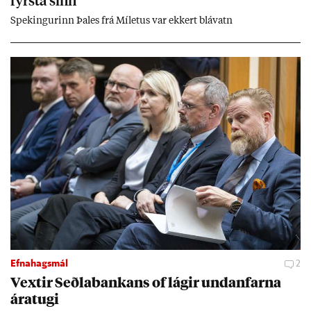
fyrsta sinn
Spek­ing­ur­inn Þa­les frá Míletus var ekk­ert blá­vatn
Efnahagsmál
2
Vext­ir Seðla­bank­ans of lág­ir und­an­farna
ára­tugi