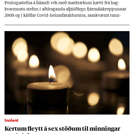
Pen­inga­stefna á Ís­landi vék með mark­tæk­um hætti frá hag­
kvæm­ustu stefnu í að­drag­anda al­þjóð­legu fjár­málakrepp­unn­ar
2008 og í kjöl­far Covid-heims­far­ald­urs­ins, sam­kvæmt rann­
sókn­ar­rit­gerð Seðla­bank­ans. Vext­ir hafa al­mennt ver­ið of lág­ir.
Tíð áföll og óvissa tor­velda hag­stjórn á Ís­landi.
Innlent
Kert­um fleytt á sex stöð­um til minn­ing­ar