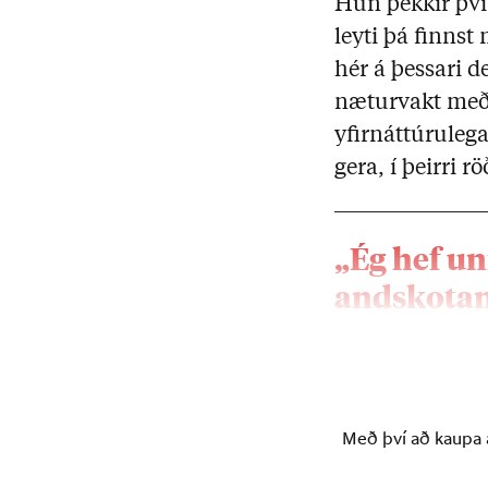
Hún þekkir því
leyti þá finns
hér á þessari d
næturvakt með 1
yfirnáttúrulega
gera, í þeirri 
„Ég hef un
andskotan
Með því að kaupa á