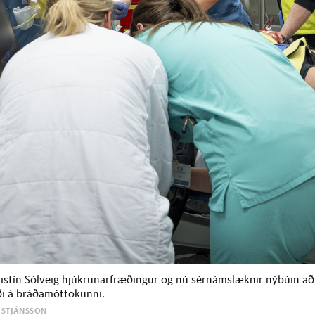
ristín Sólveig hjúkrunarfræðingur og nú sérnámslæknir nýbúin a
ði á bráðamóttökunni.
ISTJÁNSSON