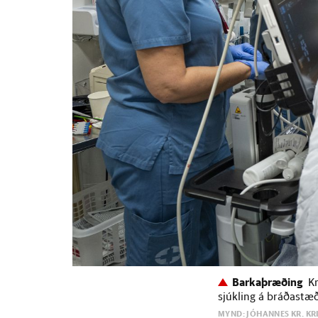
Barkaþræðing
K
sjúkling á bráðastæ
MYND: JÓHANNES KR. KR