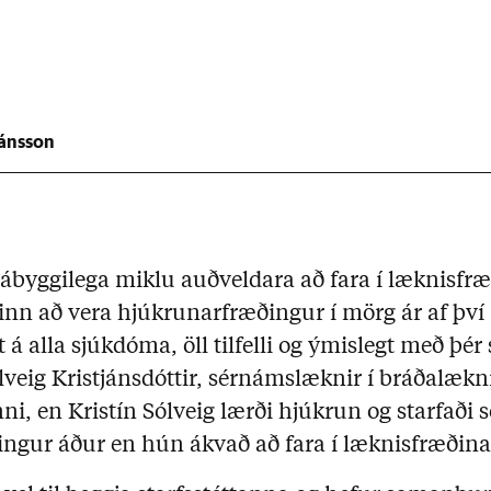
jánsson
 ábyggilega miklu auðveldara að fara í læknisfr
inn að vera hjúkrunarfræðingur í mörg ár af því
t á alla sjúkdóma, öll tilfelli og ýmislegt með þé
ólveig Kristjánsdóttir, sérnámslæknir í bráðalæ
i, en Kristín Sólveig lærði hjúkrun og starfaði 
ngur áður en hún ákvað að fara í læknisfræðina