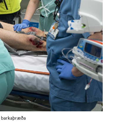
ð barkaþræða