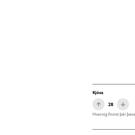
Kjósa
28
Hvernig finnst þér þess