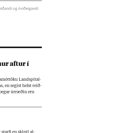
meiðandi og óviðeigandi
ur aft­ur í
ða­mót­töku Land­spít­al­
, en seg­ist helst reið­
 þeg­ar úr­ræð­in eru
, verða fyr­ir of­beldi
hún starf­ið það besta í
starfi en skipti al­