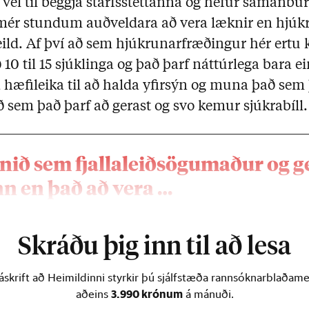
 vel til beggja starfsstéttanna og hefur samanbu
t mér stundum auðveldara að vera læknir en hjú
eild. Af því að sem hjúkrunarfræðingur hér ertu 
0 til 15 sjúklinga og það þarf náttúrlega bara e
 hæfileika til að halda yfirsýn og muna það sem
röð sem það þarf að gerast og svo kemur sjúkrabíll.
nið sem fjallaleiðsögumaður og ge
n en það að vera …
Skráðu þig inn til að lesa
skrift að Heimildinni styrkir þú sjálfstæða rannsóknarblaðamen
3.990 krónum
aðeins
á mánuði.