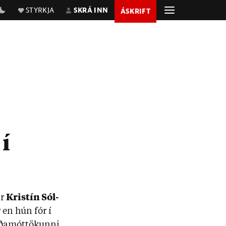
STYRKJA
SKRÁ INN
ÁSKRIFT
í
ir
Krist­ín Sól­
r en hún fór í
ða­mót­tök­unni