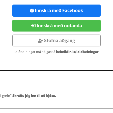
Innskrá með Facebook
Innskrá með notanda
Stofna aðgang
Leiðbeiningar má nálgast á
heimildin.is/leidbeiningar
.
i grein?
Skráðu þig inn til að kjósa.