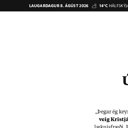
LAUGARDAGUR 8. ÁGÚST 2026
14°C
HÁLFSKÝJ
„Þeg­ar ég keyr
veig Kristjá
lækn­is­fræði.