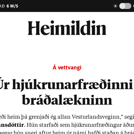
AÐ
6 M/S
Á vettvangi
Úr hjúkrunarfræðinni 
bráðalækninn
ði heim þá grenj­aði ég all­an Vest­ur­lands­veg­inn,“ seg­
ns­dótt­ir
. Hún starf­aði sem hjúkr­un­ar­fræð­ing­ur áð­u
 Þeg­ar hún sneri aft­ur heim úr námi hafði stað­an á brá