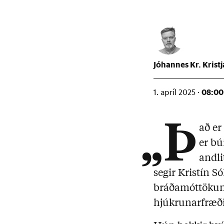
Jóhannes Kr. Krist
08:00
1. apríl 2025 ·
„Þ
að er
er bú
andli
segir Kristín S
bráðamóttökunn
hjúkrunarfræði