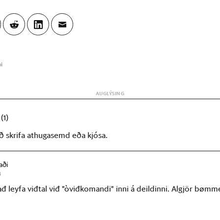
ni
r
(1)
að skrifa athugasemd eða kjósa.
aði
4
 ađ leyfa viđtal viđ "òviđkomandi" inni á deildinni. Algjör bømm