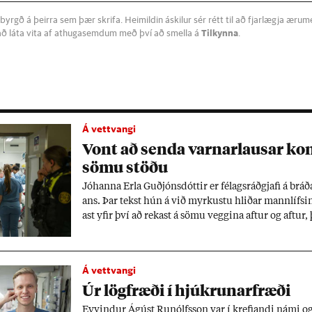
byrgð á þeirra sem þær skrifa. Heimildin áskilur sér rétt til að fjarlægja æru
að láta vita af athugasemdum með því að smella á
Tilkynna
.
Á vettvangi
Vont að senda varn­ar­laus­ar kon­
sömu stöðu
Jó­hanna Erla Guð­jóns­dótt­ir er fé­lags­ráð­gjafi á brá
ans. Þar tekst hún á við myrk­ustu hlið­ar mann­lífs­ins
ast yf­ir því að rek­ast á sömu vegg­ina aft­ur og aft­ur,
eng­in. Til dæm­is varð­andi kon­ur sem búa á göt­unni
og eiga sér hvergi skjól. Þrátt fyr­ir áskor­an­ir seg­ir 
heimi.
Á vettvangi
Úr lög­fræði í hjúkr­un­ar­fræði
Ey­vind­ur Ág­úst Run­ólfs­son var í krefj­andi námi og 