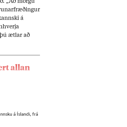
rð. „Að mörgu
krunarfræðingur
kannski á
inhverja
 þú ætlar að
rt allan
nsku á Íslandi, frá