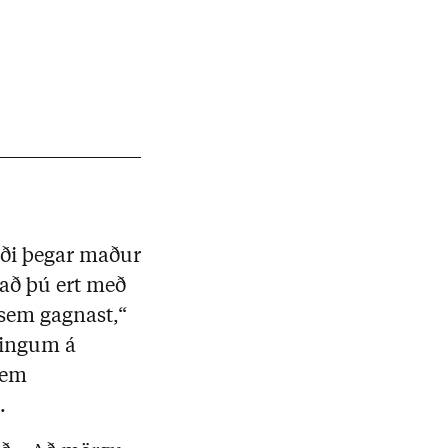
æði þegar maður
 að þú ert með
r sem gagnast,“
kningum á
sem
.