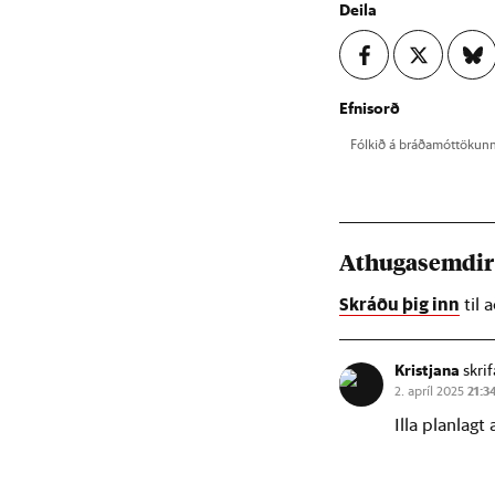
Deila
Efnisorð
Fólk­ið á bráða­mót­tök­un
Athugasemdi
Skráðu þig inn
til 
Kristjana
skrif
2. apríl 2025
21:3
Illa planlagt