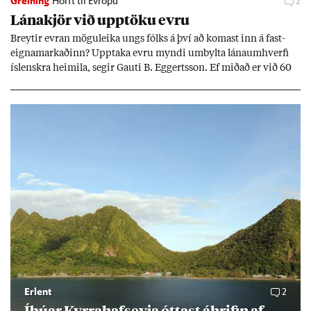
Greining
Horft til Evrópu
2
Lána­kjör við upp­töku evru
Breyt­ir evr­an mögu­leika ungs fólks á því að kom­ast inn á fast­
eigna­mark­að­inn? Upp­taka evru myndi um­bylta lánaum­hverfi
ís­lenskra heim­ila, seg­ir Gauti B. Eggerts­son. Ef mið­að er við 60
millj­óna króna lán til 25 ára myndi mán­að­ar­leg greiðslu­byrði
lækka um þriðj­ung.
Erlent
2
Íbú­ar Kyrra­hafs­eyja ótt­ast áhrif­in af