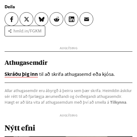
Deila
hmld.in/FGKM
Athugasemdir
Skráðu þig inn
til að skrifa athugasemd eða kjósa.
Allar athugasemdir eru ábyrgð á þeirra sem þær skrifa. Heimildin áskilur
sér rétt til að fjarlægja ærumeiðandi og óviðeigandi athugasemdir.
Hægt er að láta vita af athugasemdum með því að smella á
Tilkynna
.
Nýtt efni