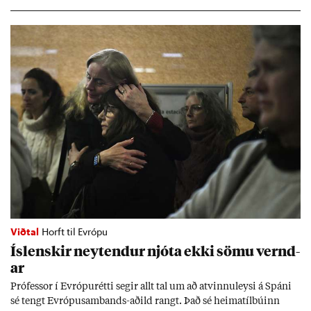
Viðtal
Horft til Evrópu
Ís­lensk­ir neyt­end­ur njóta ekki sömu vernd­
ar
Pró­fess­or í Evr­ópu­rétti seg­ir allt tal um að at­vinnu­leysi á Spáni
sé tengt Evr­ópu­sam­bands-að­ild rangt. Það sé heima­tíl­bú­inn