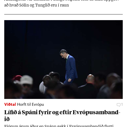
að hvað Sól­in og Tungl­ið eru í raun
Viðtal
Horft til Evrópu
1
Líf­ið á Spáni fyr­ir og eft­ir Evr­ópu­sam­band­
ið
Fjór­um ár­um áð­ur en Spánn gekk í Evr­ópu­sam­band­ið flutti