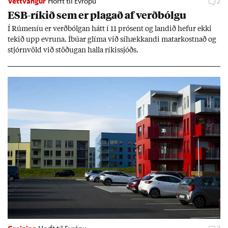
Vettvangur
Horft til Evrópu
2
ESB-rík­ið sem er plag­að af verð­bólgu
Í Rúm­en­íu er verð­bólg­an hátt í 11 pró­sent og land­ið hef­ur ekki
tek­ið upp evr­una. Íbú­ar glíma við sí­hækk­andi mat­ar­kostn­að og
stjórn­völd við stöð­ug­an halla rík­is­sjóðs.