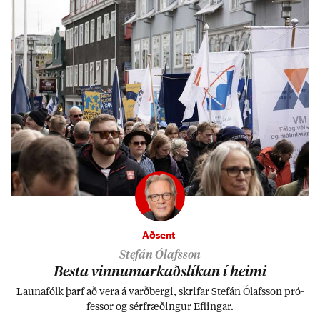
Aðsent
Stefán Ólafsson
Besta vinnu­mark­aðs­lík­an í heimi
Launa­fólk þarf að vera á varð­bergi, skrif­ar Stefán Ólafs­son pró­
fess­or og sér­fræð­ing­ur Efl­ing­ar.