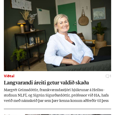
Viðtal
1
Langvar­andi áreiti get­ur vald­ið skaða
Mar­grét Gríms­dótt­ir, fram­kvæmda­stjóri hjúkr­un­ar á Heilsu­
stofn­un NLFÍ, og Sigrún Sig­urð­ar­dótt­ir, pró­fess­or við HA, hafa
ver­ið með nám­skeið þar sem þær kenna kon­um að­ferð­ir til þess
að tak­ast á við streitu og af­leið­ing­ar áfalla.