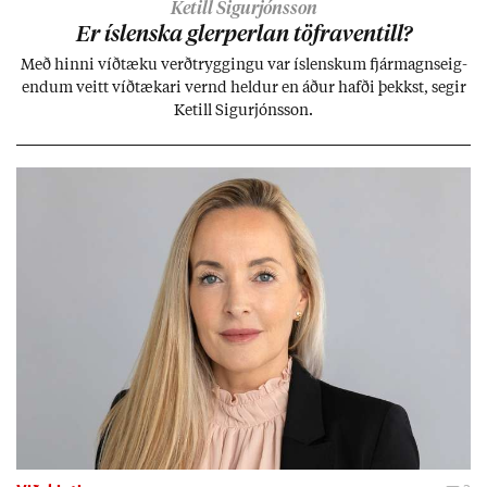
Ketill Sigurjónsson
Er ís­lenska glerperl­an töfra­ventill?
Með hinni víð­tæku verð­trygg­ingu var ís­lensk­um fjár­magns­eig­
end­um veitt víð­tæk­ari vernd held­ur en áð­ur hafði þekkst, seg­ir
Ketill Sig­ur­jóns­son.