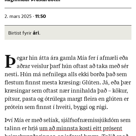
11:50
2. mars 2025 ·
ári
Birtist fyrir
.
Þ
egar hin átta ára gamla Mía fer í afmæli eða
aðrar veislur þarf hún oftast að taka með sér
nesti. Hún má nefnilega alls ekki borða það sem
flestum finnst mesta kræsing: Glúten. Já, eða þær
kræsingar sem oftast nær innihalda það – kökur,
pítsur, pasta og ótrúlega margt fleira en glúten er
prótein sem finnst í hveiti, byggi og rúgi.
Því Mía er með selíak, sjálfsofnæmissjúkdóm sem
talinn er hrjá
um að minnsta kosti eitt prósent