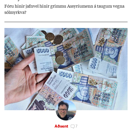
Fóru hinir jafn­vel hinir grimmu Ass­yríu­menn á taug­um vegna
sól­myrkva?
Aðsent
7