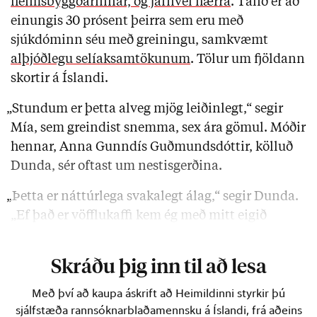
heimsbyggðarinnar, og jafnvel hærra
. Talið er að
einungis 30 prósent þeirra sem eru með
sjúkdóminn séu með greiningu, samkvæmt
alþjóðlegu selíaksamtökunum
. Tölur um fjöldann
skortir á Íslandi.
„Stundum er þetta alveg mjög leiðinlegt,“ segir
Mía, sem greindist snemma, sex ára gömul. Móðir
hennar, Anna Gunndís Guðmundsdóttir, kölluð
Dunda, sér oftast um nestisgerðina.
„Þetta er náttúrlega svakalegt álag,“ segir Dunda.
„Ef það er vöfflukaffi kem ég með mitt eigið
vöfflujárn og geri …
Skráðu þig inn til að lesa
Með því að kaupa áskrift að Heimildinni styrkir þú
sjálfstæða rannsóknarblaðamennsku á Íslandi, frá aðeins