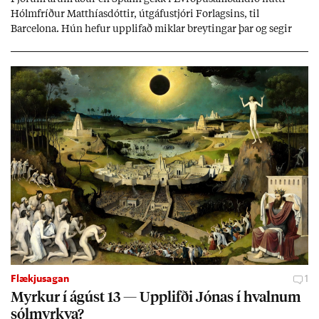
Hólm­fríð­ur Matth­ías­dótt­ir, út­gáfu­stjóri For­lags­ins, til
Barcelona. Hún hef­ur upp­lif­að mikl­ar breyt­ing­ar þar og seg­ir
Evr­ópu­sam­band­ið hafa dælt styrkj­um til Spán­ar og það til ým­
issa mála, eins og til end­ur­bóta á sam­göng­um og land­bún­aði
jafnt sem styrkj­um til menn­ing­ar­mála. Þá hafi katalónsk­an hlot­
ið með­byr.
Flækjusagan
1
Myrk­ur í ág­úst 13 — Upp­lifði Jón­as í hvaln­um
sól­myrkva?