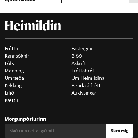
Fréttir
Fasteignir
Rannsóknir
Blöð
Fólk
Áskrift
Menning
Fréttabréf
Umræða
Um Heimildina
Þekking
Benda á frétt
Lífið
Auglýsingar
Þættir
Morgunpósturinn
Skrá mig