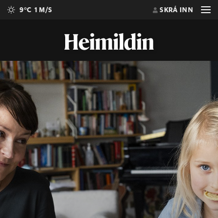
9°C
1 M/S
SKRÁ INN