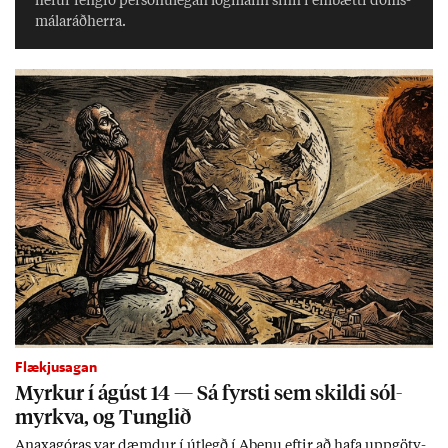
hef­ur feng­ið per­sónu­leg­an lög­mann sinn í embætti dóms­
mála­ráð­herra.
Flækjusagan
Myrk­ur í ág­úst 14 — Sá fyrsti sem skildi sól­
myrkva, og Tungl­ið
An­axagór­as var dæmd­ur í út­legð í Aþenu eft­ir að hafa upp­götv­