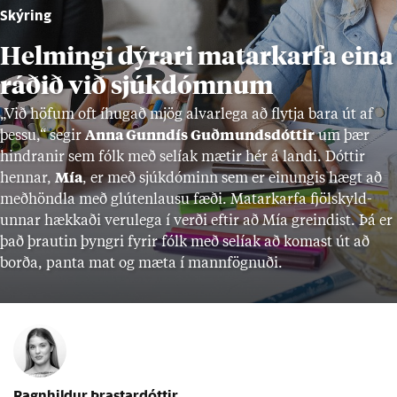
Skýring
Helmingi dýrari matarkarfa eina
ráðið við sjúkdómnum
„Við höf­um oft íhug­að mjög al­var­lega að flytja bara út af
þessu,“ seg­ir
Anna Gunn­dís Guð­munds­dótt­ir
um þær
hindr­an­ir sem fólk með selí­ak mæt­ir hér á landi. Dótt­ir
henn­ar,
Mía
, er með sjúk­dóm­inn sem er ein­ung­is hægt að
með­höndla með glút­en­lausu fæði. Mat­arkarfa fjöl­skyld­
unn­ar hækk­aði veru­lega í verði eft­ir að Mía greind­ist. Þá er
það þraut­in þyngri fyr­ir fólk með selí­ak að kom­ast út að
borða, panta mat og mæta í mann­fögn­uði.
Ragnhildur Þrastardóttir