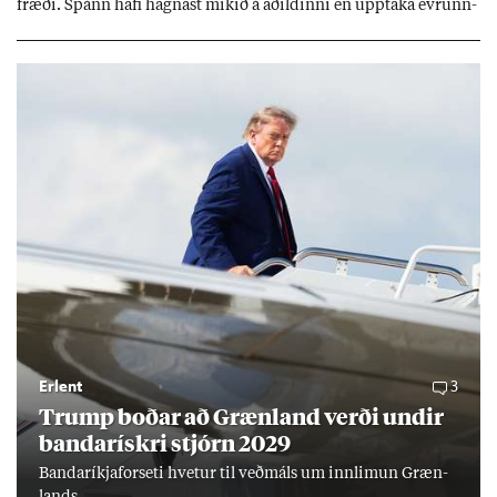
fræði. Spánn hafi hagn­ast mik­ið á að­ild­inni en upp­taka evr­unn­
ar hafi engu að síð­ur skap­að áskor­an­ir.
Erlent
3
Trump boð­ar að Græn­land verði und­ir
banda­rískri stjórn 2029
Banda­ríkja­for­seti hvet­ur til veð­máls um inn­limun Græn­