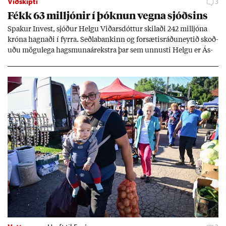
Viðskipti
3
Fékk 63 millj­ón­ir í þókn­un vegna sjóðs­ins
Spak­ur In­vest, sjóð­ur Helgu Við­ars­dótt­ur skil­aði 242 millj­óna
króna hagn­aði í fyrra. Seðla­bank­inn og for­sæt­is­ráðu­neyt­ið skoð­
uðu mögu­lega hags­muna­árekstra þar sem unnusti Helgu er Ás­
geir Jóns­son seðla­banka­stjóri.