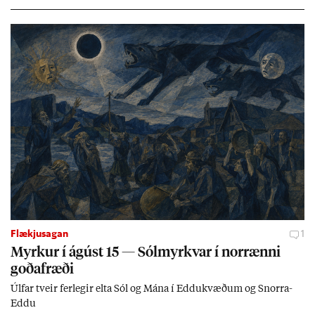
Flækjusagan
1
Myrk­ur í ág­úst 15 — Sól­myrkv­ar í nor­rænni
goða­fræði
Úlf­ar tveir fer­leg­ir elta Sól og Mána í Eddu­kvæð­um og Snorra-
Eddu