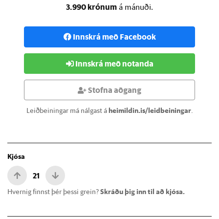
3.990 krónum
á mánuði.
Innskrá með Facebook
Innskrá með notanda
Stofna aðgang
Leiðbeiningar má nálgast á
heimildin.is/leidbeiningar
.
Kjósa
21
Hvernig finnst þér þessi grein?
Skráðu þig inn til að kjósa.