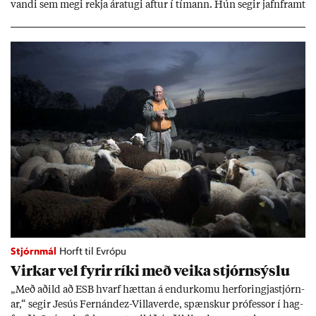
vandi sem megi rekja ára­tugi aft­ur í tím­ann. Hún seg­ir jafn­framt
að að­ild að ESB styrki stöðu neyt­enda, en það séu sann­ar­lega víti
til þess að var­ast.
Stjórnmál
Horft til Evrópu
Virk­ar vel fyr­ir ríki með veika stjórn­sýslu
„Með að­ild að ESB hvarf hætt­an á end­ur­komu her­for­ingja­stjórn­
ar,“ seg­ir Jesús Fer­nández-Villa­ver­de, spænsk­ur pró­fess­or í hag­