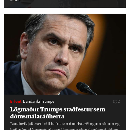
lands.
Erlent
Bandaríki Trumps
2
Lög­mað­ur Trumps stað­fest­ur sem
dóms­mála­ráð­herra
Banda­ríkja­for­seti vill hefna sín á and­stæð­ing­um sín­um og