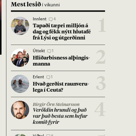
Mest lesið
í vikunni
Innlent
4
1
Tap­aði tæpri millj­ón á
dag og fékk nýtt hluta­fé
frá Lýsi og út­gerð­inni
Úttekt
1
2
Hlið­ar­bis­ness al­þing­is­
manna
Erlent
1
3
Hvað gerð­ist raun­veru­
lega í Ceuta?
4
Birgir Örn Steinarsson
Ver­öld­in hrundi og það
var það besta sem hef­ur
kom­ið fyr­ir
Viðtal
8