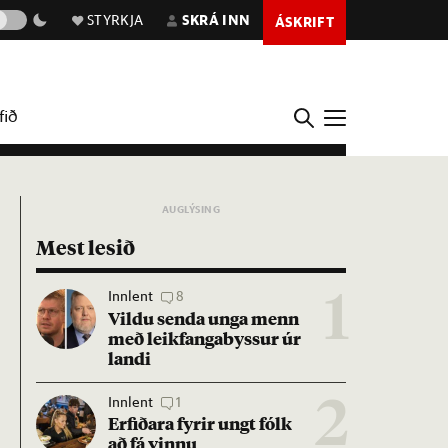
STYRKJA
SKRÁ INN
ÁSKRIFT
fið
Mest lesið
Innlent
8
1
Vildu senda unga menn
með leik­fanga­byss­ur úr
landi
Innlent
1
2
Erf­ið­ara fyr­ir ungt fólk
að fá vinnu