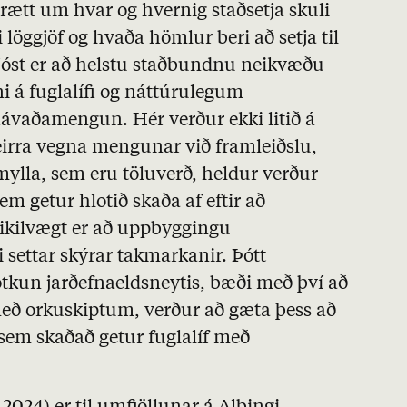
 rætt um hvar og hvernig staðsetja skuli
i löggjöf og hvaða hömlur beri að setja til
jóst er að helstu staðbundnu neikvæðu
óni á fuglalífi og náttúrulegum
aðamengun. Hér verður ekki litið á
irra vegna mengunar við framleiðslu,
mylla, sem eru töluverð, heldur verður
em getur hlotið skaða af eftir að
ikilvægt er að uppbyggingu
 settar skýrar takmarkanir. Þótt
otkun jarðefnaeldsneytis, bæði með því að
ð orkuskiptum, verður að gæta þess að
 sem skaðað getur fuglalíf með