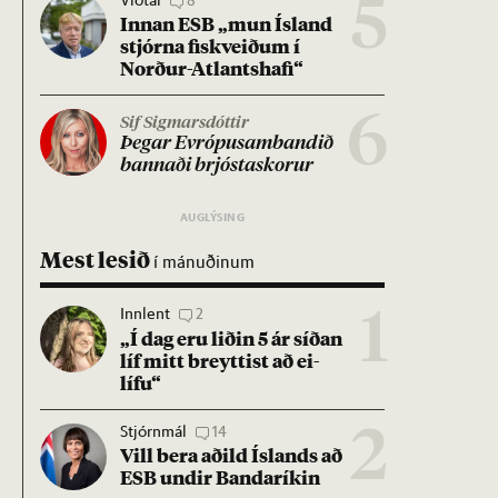
5
Inn­an ESB „mun Ís­land
stjórna fisk­veið­um í
Norð­ur-Atlants­hafi“
6
Sif Sigmarsdóttir
Þeg­ar Evr­ópu­sam­band­ið
bann­aði brjósta­skor­ur
Mest lesið
í mánuðinum
Innlent
2
1
„Í dag eru lið­in 5 ár síð­an
líf mitt breytt­ist að ei­
lífu“
Stjórnmál
14
2
Vill bera að­ild Ís­lands að
ESB und­ir Banda­rík­in