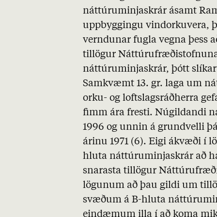
náttúruminjaskrár ásamt
Ra
uppbyggingu vindorkuvera, þá
verndunar fugla vegna þess a
tillögur Náttúrufræðistofnun
náttúruminjaskrár, þótt slíkar 
Samkvæmt 13. gr. laga um nát
orku- og loftslagsráðherra gef
fimm ára fresti. Núgildandi n
1996 og unnin á grundvelli þá
árinu 1971 (6). Eigi ákvæði í
hluta náttúruminjaskrár að h
snarasta tillögur Náttúrufræð
lögunum að þau gildi um till
svæðum á
B
-hluta náttúrumin
eindæmum illa í að koma mi