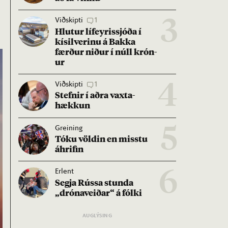
Viðskipti
1
3
Hlut­ur líf­eyr­is­sjóða í
kís­il­ver­inu á Bakka
færð­ur nið­ur í núll krón­
ur
Viðskipti
1
4
Stefn­ir í aðra vaxta­
hækk­un
Greining
5
Tóku völd­in en misstu
áhrif­in
Erlent
6
Segja Rússa stunda
„dróna­veið­ar“ á fólki