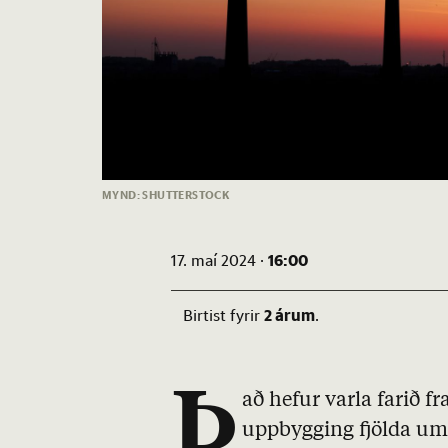
MYND: SHUTTERSTOCK
16:00
17. maí 2024 ·
2 árum
Birtist fyrir
.
Þ
að hefur varla farið 
uppbygging fjölda umf