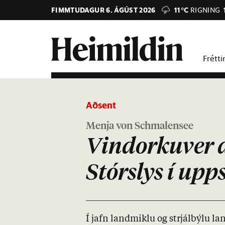
FIMMTUDAGUR 6. ÁGÚST 2026
11°C
RIGNING
Frétti
Aðsent
Menja von Schmalensee
Vindorkuver á
Stórslys í upp
Í jafn land­miklu og strjál­býlu la