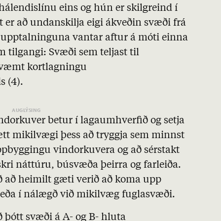
endislínu eins og hún er skilgreind í
 er að undanskilja eigi ákveðin svæði frá
upptalninguna vantar aftur á móti einna
tilgangi: Svæði sem teljast til
væmt kortlagningu
 (4).
indorkuver betur í lagaumhverfið og setja
ætt mikilvægi þess að tryggja sem minnst
uppbyggingu vindorkuvera og að sérstakt
lenskri náttúru, búsvæða þeirra og farleiða.
ð að heimilt gæti verið að koma upp
ða í nálægð við mikilvæg fuglasvæði.
ð þótt svæði á
A
- og
B
- hluta