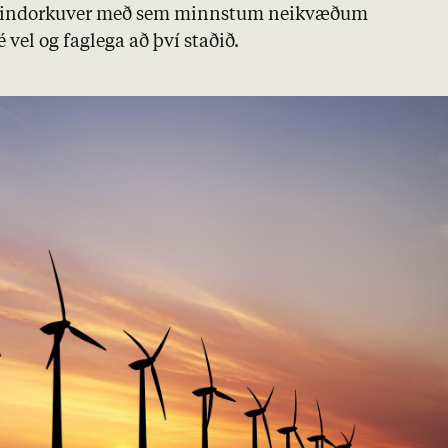
vindorku­ver með sem minnst­um nei­kvæð­um
 vel og fag­lega að því stað­ið.