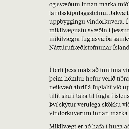
og svæðum innan marka miðhál
landsskipulagsstefnu. Jákvætt
uppbyggingu vindorkuvera. Í 
mikilvægustu svæðin í þessum 
mikilvægra fuglasvæða samk
Náttúrufræðistofnunar Íslands
Í ferli þess máls að innlima v
þeim hömlur hefur verið tíðr
neikvæð áhrif á fuglalíf við 
tillit skuli taka til fugla í ís
Því skýtur verulega skökku vi
vindorkuverum innan marka e
Mikilvægt er að hafa í huga a