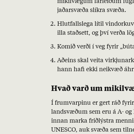
mikilvægum farleiðum fugla,
jaðarsvæða slíkra svæða.
Hlutfallslega lítil vindorku
illa staðsett, og því verða lö
Komið verði í veg fyrir „b
Aðeins skal veita virkjunarko
hann hafi ekki neikvæð áhrif
Hvað varð um mikilvæ
Í frumvarpinu er gert ráð fyri
landsvæðum sem eru á
A
- og
innan marka friðlýstra menn
UNESCO, auk svæða sem tilne