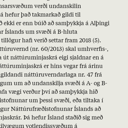
msarsvæðum
verði undanskilin
 hefur það takmarkað gildi til
ð ekki er enn búið að samþykkja á Alþingi
ar Íslands um svæði á
B
-hluta
tillögur hafi verið settar fram 2018 (5).
túruvernd (nr. 60/2013) skal umhverfis-,
a út náttúruminjaskrá eigi sjaldnar en á
áttúruminjaskrá er hins vegar frá árinu
gildandi náttúruverndarlaga nr. 47 frá
 lögum um að undanskilja svæði á
A
- og
B
-
afa vægi verður því að samþykkja hið
istofnunar um þessi svæði, eða tiltaka í
ögur Náttúrufræðistofnunar Íslands að
jaskrár. Þá hefur Ísland staðið sig með
kilvægum votlendissvæðum á