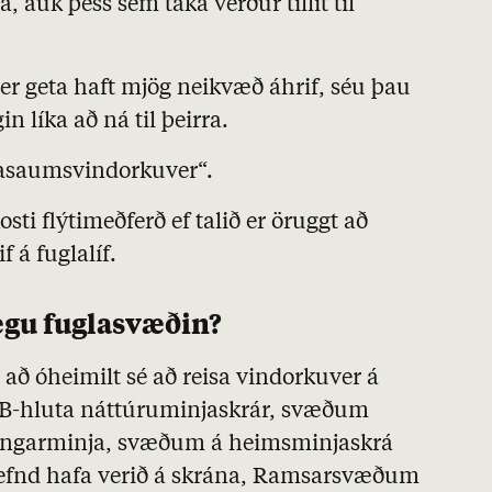
 auk þess sem taka verður tillit til
ver geta haft mjög neikvæð áhrif, séu þau
gin líka að ná til þeirra.
útasaumsvindorkuver“.
sti flýtimeðferð ef talið er öruggt að
 á fuglalíf.
gu fuglasvæðin?
r að óheimilt sé að reisa vindorkuver á
B
-hluta náttúruminjaskrár, svæðum
ingarminja, svæðum á heimsminjaskrá
fnd hafa verið á skrána,
Ramsarsvæðum