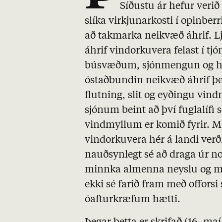
Síðustu ár hefur verið
slíka virkjunarkosti í opinberr
að takmarka neikvæð áhrif. L
áhrif vindorkuvera felast í tj
búsvæðum, sjónmengun og háv
óstaðbundin neikvæð áhrif þe
flutning, slit og eyðingu vind
sjónum beint að því fuglalífi s
vindmyllum er komið fyrir. M
vindorkuvera hér á landi verði
nauðsynlegt sé að draga úr n
minnka almenna neyslu og me
ekki sé farið fram með offorsi
óafturkræfum hætti.