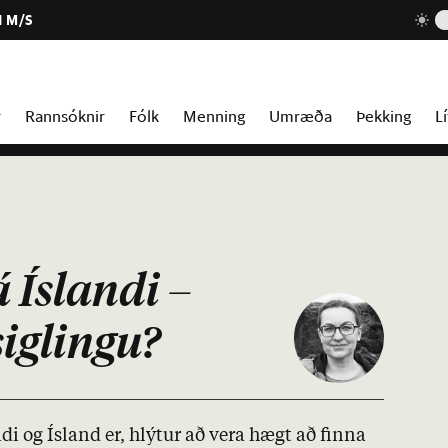
1 M/S
r
Rannsóknir
Fólk
Menning
Umræða
Þekking
Lí
 Íslandi –
siglingu?
ndi og Ís­land er, hlýt­ur að vera hægt að finna