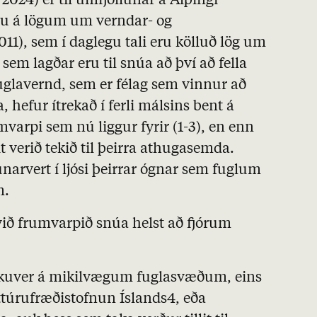
 2024) er til umfjöllunar á Alþingi
gu á lögum um verndar- og
11), sem í daglegu tali eru kölluð lög um
m lagðar eru til snúa að því að fella
Fuglavernd, sem er félag sem vinnur að
 hefur ítrekað í ferli málsins bent á
varpi sem nú liggur fyrir (1-3), en enn
it verið tekið til þeirra athugasemda.
arvert í ljósi þeirrar ógnar sem fuglum
m.
ið frumvarpið snúa helst að fjórum
orkuver á mikilvægum fuglasvæðum, eins
ttúrufræðistofnun Íslands4, eða