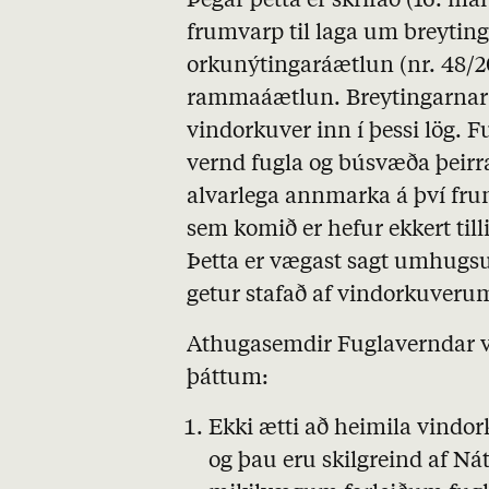
Þegar þetta er skrifað (16. maí
frumvarp til laga um breytin
orkunýtingaráætlun (nr. 48/20
rammaáætlun. Breytingarnar se
vindorkuver inn í þessi lög. 
vernd fugla og búsvæða þeirra,
alvarlega annmarka á því frum
sem komið er hefur ekkert till
Þetta er vægast sagt umhugsun
getur stafað af vindorkuveru
Athugasemdir Fuglaverndar v
þáttum:
Ekki ætti að heimila vind
og þau eru skilgreind af Ná