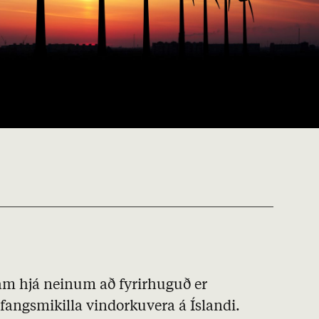
fram hjá neinum að fyrirhuguð er
angsmikilla vindorkuvera á Íslandi.