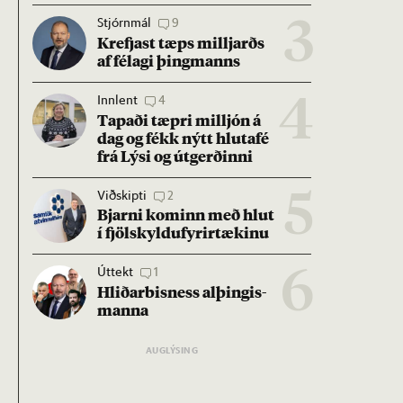
Stjórnmál
9
3
Krefjast tæps millj­arðs
af fé­lagi þing­manns
Innlent
4
4
Tap­aði tæpri millj­ón á
dag og fékk nýtt hluta­fé
frá Lýsi og út­gerð­inni
Viðskipti
2
5
Bjarni kom­inn með hlut
í fjöl­skyldu­fyr­ir­tæk­inu
Úttekt
1
6
Hlið­ar­bis­ness al­þing­is­
manna