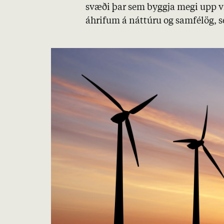
svæði þar sem byggja megi upp 
áhrif­um á nátt­úru og sam­fé­lög, sé