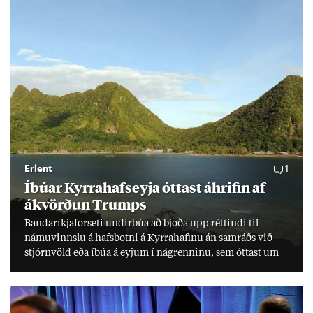
Erlent
1
Íbú­ar Kyrra­hafs­eyja ótt­ast áhrif­in af
ákvörð­un Trumps
Banda­ríkja­for­seti und­ir­búa að bjóða upp rétt­indi til
námu­vinnslu á hafs­botni á Kyrra­haf­inu án sam­ráðs við
stjórn­völd eða íbúa á eyj­um í ná­grenn­inu, sem ótt­ast um
lífs­við­ur­væri sitt og um­hverfi.