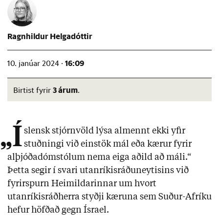
Ragnhildur Helgadóttir
16:09
10. janúar 2024 ·
3 árum
Birtist fyrir
.
„Í
slensk stjórnvöld lýsa almennt ekki yfir
stuðningi við einstök mál eða kærur fyrir
alþjóðadómstólum nema eiga aðild að máli.“
Þetta segir í svari utanríkisráðuneytisins við
fyrirspurn Heimildarinnar um hvort
utanríkisráðherra styðji kæruna sem Suður-Afríku
hefur höfðað gegn Ísrael.