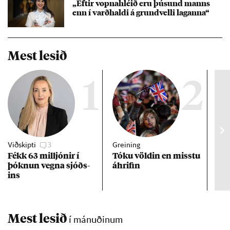
„Eft­ir vopna­hlé­ið eru þús­und manns
enn í varð­haldi á grund­velli lag­anna“
Mest lesið
1
2
Viðskipti
3
Greining
Viðt
Fékk 63 millj­ón­ir í
Tóku völd­in en misstu
Mað
þókn­un vegna sjóðs­
áhrif­in
fra
ins
hve
ta
Mest lesið
í mánuðinum