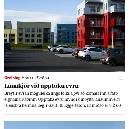
Greining
Horft til Evrópu
1
Lána­kjör við upp­töku evru
Breyt­ir evr­an mögu­leika ungs fólks á því að kom­ast inn á fast­
eigna­mark­að­inn? Upp­taka evru myndi um­bylta lánaum­hverfi
ís­lenskra heim­ila, seg­ir Gauti B. Eggerts­son. Ef mið­að er við 60
millj­óna króna lán til 25 ára myndi mán­að­ar­leg greiðslu­byrði
lækka um þriðj­ung.