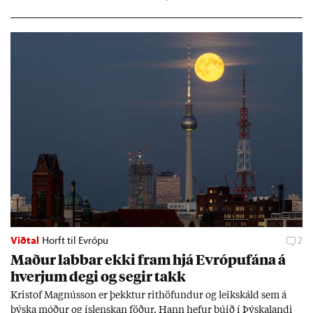
og Naga­sakí.
Viðtal
Horft til Evrópu
2
Mað­ur labb­ar ekki fram hjá Evr­ópuf­ána á
hverj­um degi og seg­ir takk
Kri­stof Magnús­son er þekkt­ur rit­höf­und­ur og leik­skáld sem á
þýska móð­ur og ís­lensk­an föð­ur. Hann hef­ur bú­ið í Þýskalandi