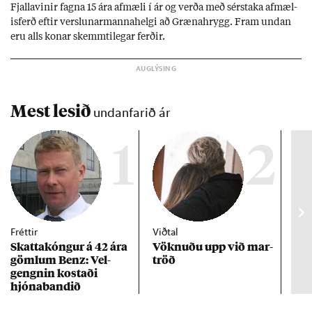
Fjalla­vin­ir fagna 15 ára af­mæli í ár og verða með sér­staka af­mæl­
is­ferð eft­ir versl­un­ar­manna­helgi að Græna­hrygg. Fram und­an
eru alls kon­ar skemmti­leg­ar ferð­ir.
Mest lesið
undanfarið ár
1
2
Fréttir
Viðtal
Inn
Skattakóng­ur á 42 ára
Vökn­uðu upp við mar­
RÚV
göml­um Benz: Vel­
tröð
Mar
gengn­in kostaði
un
hjóna­band­ið