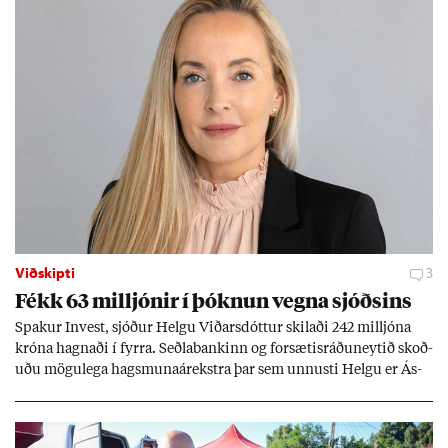
Viðskipti
3
Fékk 63 millj­ón­ir í þókn­un vegna sjóðs­ins
Spak­ur In­vest, sjóð­ur Helgu Við­ars­dótt­ur skil­aði 242 millj­óna
króna hagn­aði í fyrra. Seðla­bank­inn og for­sæt­is­ráðu­neyt­ið skoð­
uðu mögu­lega hags­muna­árekstra þar sem unnusti Helgu er Ás­
geir Jóns­son seðla­banka­stjóri.