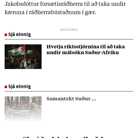
Jakobsdóttur forsætisráðherra til að taka undir
kæruna í ráðherrabústaðnum í gær.
Sjá einnig
Hvetja ríkisstjórnina til að taka
undir málsókn Suður-Afríku
Sjá einnig
Samantekt Suður …