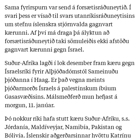
Sama fyrirspurn var send á forsætisráðuneytið. Í
svari þess er vísað til svars utanríkisráðuneytisins
um stefnu íslenskra stjórnvalda gagnvart
kærunni. Af því má draga þá ályktun að
forsætisráðuneytið taki sömuleiðis ekki afstöðu
gagnvart kærunni gegn Ísrael.
Suður-Afríka lagði í lok desember fram kæru gegn
Ísraelsríki fyrir Alþjóðadómstól Sameinuðu
þjóðanna í Haag. Er það vegna meints
þjóðarmorðs Ísraels á palestínskum íbúum
Gasasvæðisins. Málsmeðferð mun hefjast á
morgun, 11. janúar.
Þó nokkur ríki hafa stutt kæru Suður-Afríku, s.s.
Jórdanía, Maldíveyjar, Namibía, Pakistan og
Bólivía. Íslenskir aðgerðarsinnar hvöttu Katrínu