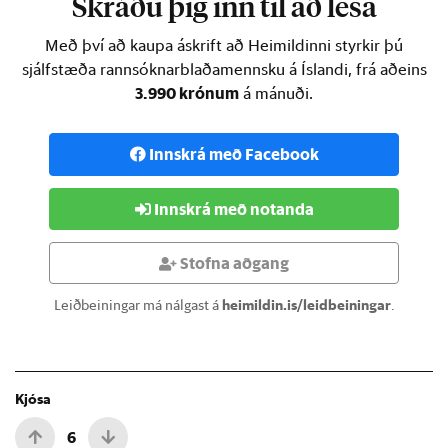
Skráðu þig inn til að lesa
Með því að kaupa áskrift að Heimildinni styrkir þú
sjálfstæða rannsóknarblaðamennsku á Íslandi, frá aðeins
3.990 krónum
á mánuði.
Innskrá með Facebook
Innskrá með notanda
Stofna aðgang
Leiðbeiningar má nálgast á
heimildin.is/leidbeiningar
.
Kjósa
6