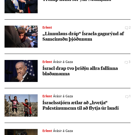
Erlent
2
„Linnu­laus dráp“ Ísra­ela gagn­rýnd af
Sam­ein­uðu þjóð­un­um
Erlent
Árásir á Gaza
3
Ísra­el drap tvo þriðju allra fall­inna
blaða­manna
Erlent
Árásir á Gaza
1
Ísra­els­stjórn ætl­ar að „hvetja“
Palestínu­menn til að flytja úr landi
Erlent
Árásir á Gaza