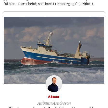
frá blautu barns­beini, sem barn í Ham­borg og full­orð­inn í
Berlín, en er vel kunn­ug­ur á Ís­landi og tal­ar ís­lensku. Hvernig
ætli hann upp­lifi að búa í landi inn­an Evr­ópu­sam­bands­ins?
Aðsent
Auðunn Arnórsson