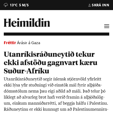
13°C
5 M/S
SKRÁ INN
Fréttir
Árásir á Gaza
Utanríkisráðuneytið tekur
ekki afstöðu gagnvart kæru
Suður-Afríku
Ut­an­rík­is­ráðu­neyt­ið seg­ir ís­lensk stjórn­völd yf­ir­leitt
ekki lýsa yf­ir stuðn­ingi við ein­stök mál fyr­ir al­þjóða­
dóms­stól­um nema þau eigi að­ild að máli. Það tel­ur þó
lík­legt að al­var­leg brot hafi ver­ið fram­in á al­þjóða­lög­
um, einkum mann­úð­ar­rétti, af beggja hálfu í Palestínu.
Ráðu­neyt­inu er ekki kunn­ugt um að Palestínu­menn­irn­