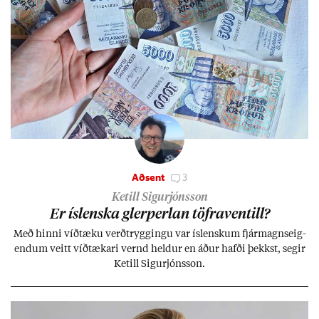
Aðsent
3
Ketill Sigurjónsson
Er ís­lenska glerperl­an töfra­ventill?
Með hinni víð­tæku verð­trygg­ingu var ís­lensk­um fjár­magns­eig­
end­um veitt víð­tæk­ari vernd held­ur en áð­ur hafði þekkst, seg­ir
Ketill Sig­ur­jóns­son.