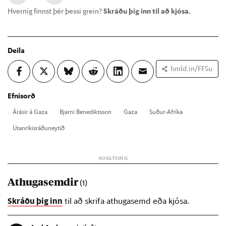
Hvernig finnst þér þessi grein?
Skráðu þig inn til að kjósa.
Deila
hmld.in/FFSu
Efnisorð
Árás­ir á Gaza
Bjarni Bene­dikts­son
Gaza
Suð­ur-Afr­íka
Ut­an­rík­is­ráðu­neyt­ið
Athugasemdir
(1)
Skráðu þig inn
til að skrifa athugasemd eða kjósa.