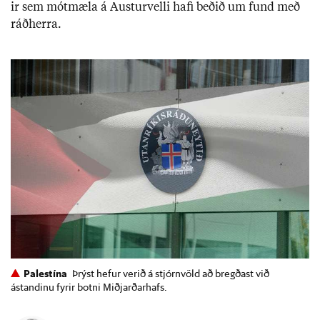
ir sem mót­mæla á Aust­ur­velli hafi beð­ið um fund með
ráð­herra.
Palestína
Þrýst hefur verið á stjórnvöld að bregðast við
ástandinu fyrir botni Miðjarðarhafs.