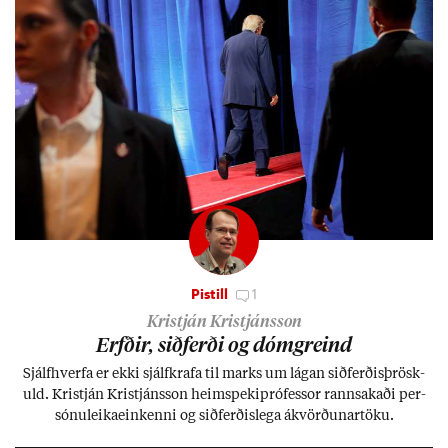
Pistill
1
Kristján Kristjánsson
Erfð­ir, sið­ferði og dómgreind
Sjálf­hverfa er ekki sjálf­krafa til marks um lág­an sið­ferð­is­þrösk­
uld. Kristján Kristjáns­son heim­speki­pró­fess­or rann­sak­aði per­
sónu­leika­ein­kenni og sið­ferð­is­lega ákvörð­un­ar­töku.