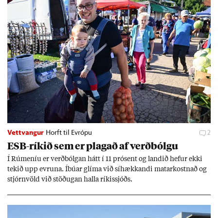
Vettvangur
Horft til Evrópu
2
ESB-rík­ið sem er plag­að af verð­bólgu
Í Rúm­en­íu er verð­bólg­an hátt í 11 pró­sent og land­ið hef­ur ekki
tek­ið upp evr­una. Íbú­ar glíma við sí­hækk­andi mat­ar­kostn­að og
stjórn­völd við stöð­ug­an halla rík­is­sjóðs.