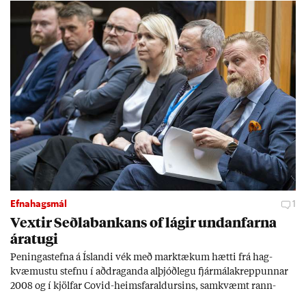
Efnahagsmál
1
Vext­ir Seðla­bank­ans of lág­ir und­an­farna
ára­tugi
Pen­inga­stefna á Ís­landi vék með mark­tæk­um hætti frá hag­
kvæm­ustu stefnu í að­drag­anda al­þjóð­legu fjár­málakrepp­unn­ar
2008 og í kjöl­far Covid-heims­far­ald­urs­ins, sam­kvæmt rann­
sókn­ar­rit­gerð Seðla­bank­ans. Vext­ir hafa al­mennt ver­ið of lág­ir.