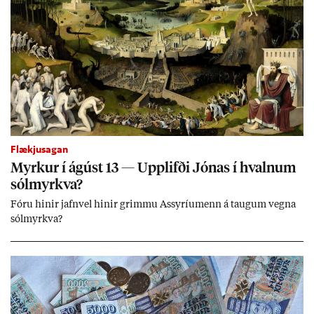
Flækjusagan
Myrk­ur í ág­úst 13 — Upp­lifði Jón­as í hvaln­um
sól­myrkva?
Fóru hinir jafn­vel hinir grimmu Ass­yríu­menn á taug­um vegna
sól­myrkva?