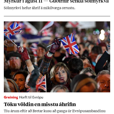
Myrk­ur í ág­úst 11 — Guð­irn­ir senda sól­myrkva
Sól­myrkvi hef­ur áhrif á mik­il­væga orr­ustu.
Greining
Horft til Evrópu
Tóku völd­in en misstu áhrif­in
Tíu ár­um eft­ir að Bret­ar kusu að ganga úr Evr­ópu­sam­band­inu