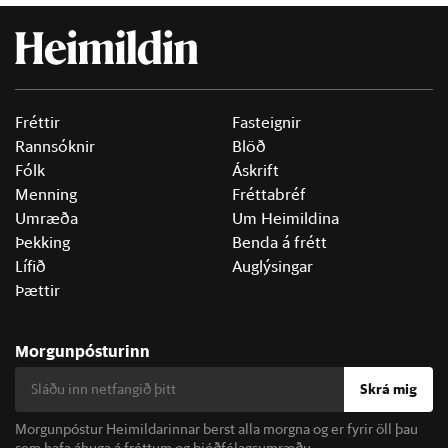
Fréttir
Fasteignir
Rannsóknir
Blöð
Fólk
Áskrift
Menning
Fréttabréf
Umræða
Um Heimildina
Þekking
Benda á frétt
Lífið
Auglýsingar
Þættir
Morgunpósturinn
Skrá mig
Morgunpóstur Heimildarinnar berst alla morgna og er fyrir öll þau