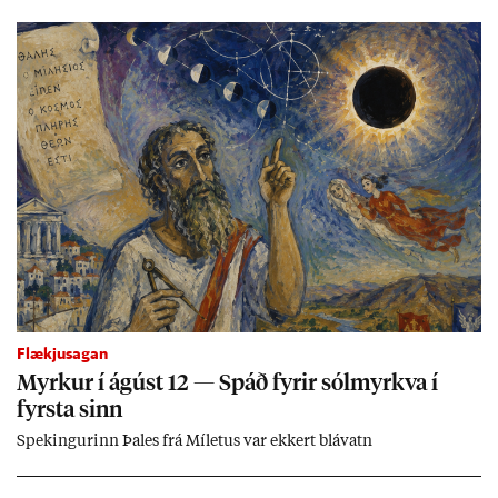
Flækjusagan
Myrk­ur í ág­úst 12 — Spáð fyr­ir sól­myrkva í
fyrsta sinn
Spek­ing­ur­inn Þa­les frá Míletus var ekk­ert blá­vatn