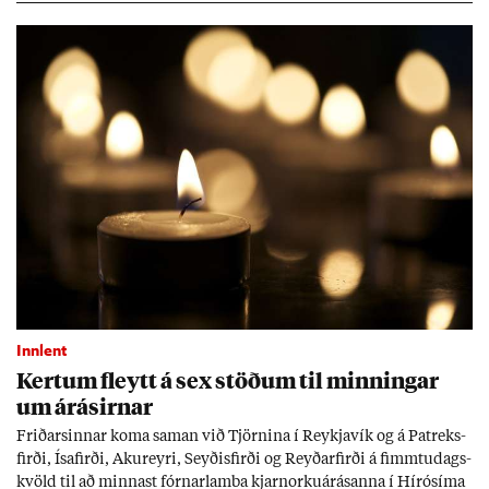
Tíð áföll og óvissa tor­velda hag­stjórn á Ís­landi.
Innlent
Kert­um fleytt á sex stöð­um til minn­ing­ar
um árás­irn­ar
Frið­arsinn­ar koma sam­an við Tjörn­ina í Reykja­vík og á Pat­reks­
firði, Ísa­firði, Ak­ur­eyri, Seyð­is­firði og Reyð­ar­firði á fimmtu­dags­
kvöld til að minn­ast fórn­ar­lamba kjarn­orku­árás­anna í Hírósíma