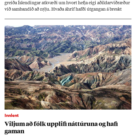
greiða Ís­lend­ing­ar at­kvæði um hvort hefja eigi að­ild­ar­við­ræð­ur
við sam­band­ið að nýju. Hvaða áhrif hafði út­gang­an á breskt
sam­fé­lag og hvaða lex­íu geta Ís­lend­ing­ar lært af henni?
Innlent
Vilj­um að fólk upp­lifi nátt­úr­una og hafi
gam­an