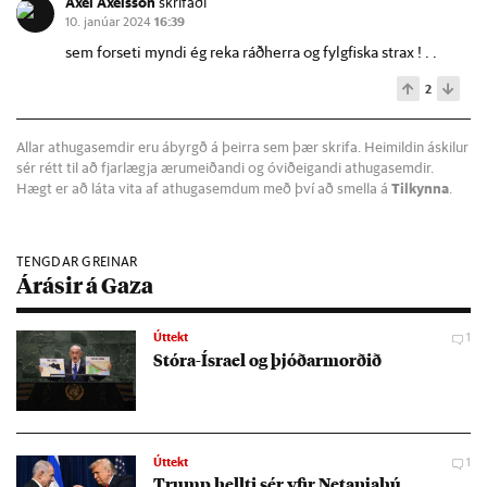
Axel Axelsson
skrifaði
10. janúar 2024
16:39
sem forseti myndi ég reka ráðherra og fylgfiska strax ! . .
2
Allar athugasemdir eru ábyrgð á þeirra sem þær skrifa. Heimildin áskilur
sér rétt til að fjarlægja ærumeiðandi og óviðeigandi athugasemdir.
Hægt er að láta vita af athugasemdum með því að smella á
Tilkynna
.
TENGDAR GREINAR
Árásir á Gaza
Úttekt
1
Stóra-Ísra­el og þjóð­armorð­ið
Úttekt
1
Trump hellti sér yf­ir Net­anja­hú