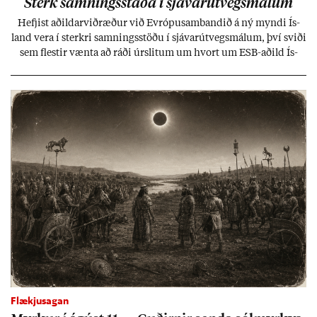
Sterk samn­ings­staða í sjáv­ar­út­vegs­mál­um
Hefj­ist að­ild­ar­við­ræð­ur við Evr­ópu­sam­band­ið á ný myndi Ís­
land vera í sterkri samn­ings­stöðu í sjáv­ar­út­vegs­mál­um, því sviði
sem flest­ir vænta að ráði úr­slit­um um hvort um ESB-að­ild Ís­
lands geti sam­ist. Hvað land­bún­að­ar­mál snert­ir myndi stuðn­
ing­ur við bænd­ur og dreif­býli breyt­ast mik­ið frá nú­ver­andi
kerfi, en sveigj­an­leiki til lausna er um­tals­verð­ur.
Flækjusagan