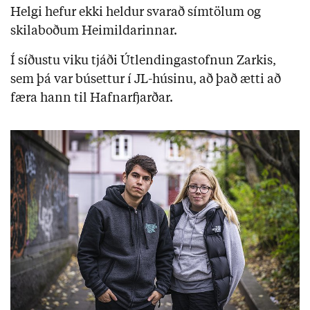
Helgi hefur ekki heldur svarað símtölum og
skilaboðum Heimildarinnar.
Í síðustu viku tjáði Útlendingastofnun Zarkis,
sem þá var búsettur í JL-húsinu, að það ætti að
færa hann til Hafnarfjarðar.