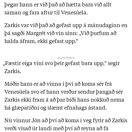
þegar hann er við það að hætta bara við allt
saman og fara aftur til Venesúela.
Zarkis var við það að gefast upp á mánudaginn en
þá sagði Margrét við vin sinn: „Við þurfum að
halda áfram, ekki gefast upp.“
„Fæstir eiga vini svo þeir gefast bara upp,“ segir
Zarkis.
Móðir hans er að vinna í því að koma sér frá
Venesúela svo ef hann verður sendur þangað sér
Zarkis ekki fram á að þar bíði hans nokkuð nema
há glæpatíðni og slæmt efnahags ástand.
Nú vinnur Jón að því að koma í veg fyrir að Zarkis
verði vísað úr landi með því að reyna að fá