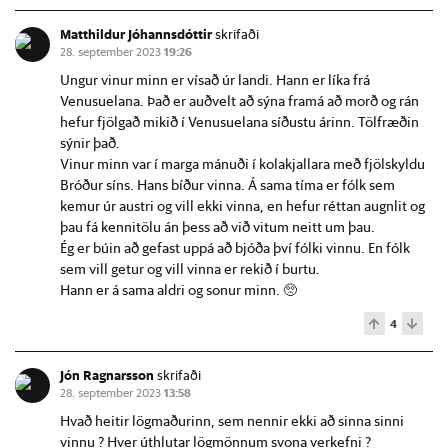
Matthildur Jóhannsdóttir
skrifaði
28. september 2023
19:26
Ungur vinur minn er vísað úr landi. Hann er líka frá
Venusuelana. Það er auðvelt að sýna framá að morð og rán
hefur fjölgað mikið í Venusuelana síðustu árinn. Tölfræðin
sýnir það.
Vinur minn var í marga mánuði í kolakjallara með fjölskyldu
Bróður síns. Hans bíður vinna. Á sama tíma er fólk sem
kemur úr austri og vill ekki vinna, en hefur réttan augnlit og
þau fá kennitölu án þess að við vitum neitt um þau.
Ég er búin að gefast uppá að bjóða því fólki vinnu. En fólk
sem vill getur og vill vinna er rekið í burtu.
Hann er á sama aldri og sonur minn. 🥺
4
Jón Ragnarsson
skrifaði
28. september 2023
13:58
Hvað heitir lögmaðurinn, sem nennir ekki að sinna sinni
vinnu ? Hver úthlutar lögmönnum svona verkefni ?