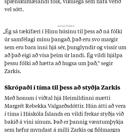
spænskumælandi fólk, vikulega sem hafa verið
vel sótt.
„Ég sá tækifæri í Hinu húsinu til þess að ná fólki
úr samfélagi mínu þangað, það eru svo margir
sem eru bara inni hjá sér, þunglyndir og vissir um
að það eigi að vísa þeim úr landi. Ég vildi hjálpa
þessu fólki að hætta að hugsa um það,“ segir
Zarkis.
Skrópaði í tíma til þess að styðja Zarkis
Með honum í viðtal hjá Heimildinni mætti
Margrét Rebekka Valgarðsdóttir. Hún átti að vera
í tíma í Háskóla Íslands en vildi frekar styðja við
bakið á vini sínum. Það er þannig væntumþykja
sem hefur myndast á milli Zarkis og fjölmargra