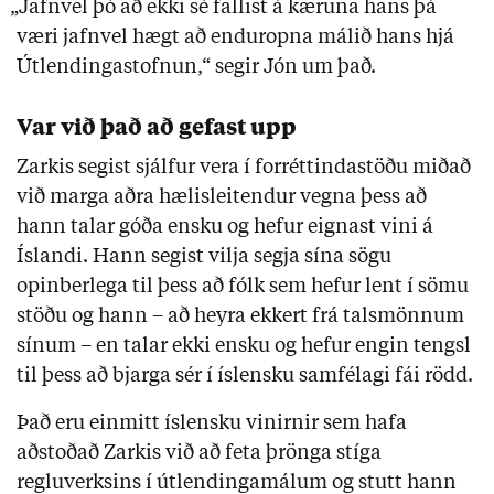
„Jafnvel þó að ekki sé fallist á kæruna hans þá
væri jafnvel hægt að enduropna málið hans hjá
Útlendingastofnun,“ segir Jón um það.
Var við það að gefast upp
Zarkis segist sjálfur vera í forréttindastöðu miðað
við marga aðra hælisleitendur vegna þess að
hann talar góða ensku og hefur eignast vini á
Íslandi. Hann segist vilja segja sína sögu
opinberlega til þess að fólk sem hefur lent í sömu
stöðu og hann – að heyra ekkert frá talsmönnum
sínum – en talar ekki ensku og hefur engin tengsl
til þess að bjarga sér í íslensku samfélagi fái rödd.
Það eru einmitt íslensku vinirnir sem hafa
aðstoðað Zarkis við að feta þrönga stíga
regluverksins í útlendingamálum og stutt hann