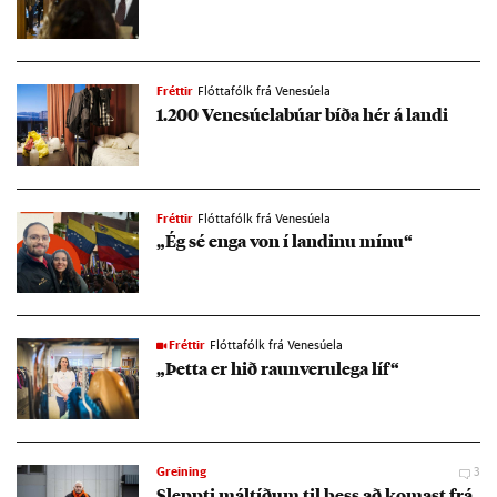
Fréttir
Flóttafólk frá Venesúela
1.200 Venesúela­bú­ar bíða hér á landi
Fréttir
Flóttafólk frá Venesúela
„Ég sé enga von í land­inu mínu“
Fréttir
Flóttafólk frá Venesúela
„Þetta er hið raun­veru­lega líf“
Greining
3
Sleppti mál­tíð­um til þess að kom­ast frá