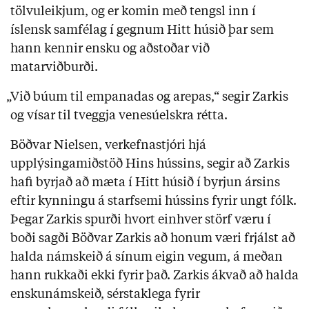
tölvuleikjum, og er komin með tengsl inn í
íslensk samfélag í gegnum Hitt húsið þar sem
hann kennir ensku og aðstoðar við
matarviðburði.
„Við búum til empanadas og arepas,“ segir Zarkis
og vísar til tveggja venesúelskra rétta.
Böðvar Nielsen, verkefnastjóri hjá
upplýsingamiðstöð Hins hússins, segir að Zarkis
hafi byrjað að mæta í Hitt húsið í byrjun ársins
eftir kynningu á starfsemi hússins fyrir ungt fólk.
Þegar Zarkis spurði hvort einhver störf væru í
boði sagði Böðvar Zarkis að honum væri frjálst að
halda námskeið á sínum eigin vegum, á meðan
hann rukkaði ekki fyrir það. Zarkis ákvað að halda
enskunámskeið, sérstaklega fyrir