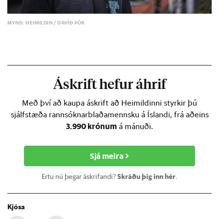
MYND: HEIMILDIN / DAVÍÐ ÞÓR
Áskrift hefur áhrif
Með því að kaupa áskrift að Heimildinni styrkir þú
sjálfstæða rannsóknarblaðamennsku á Íslandi, frá aðeins
3.990 krónum
á mánuði.
Sjá meira
Ertu nú þegar áskrifandi?
Skráðu þig inn hér
.
Kjósa