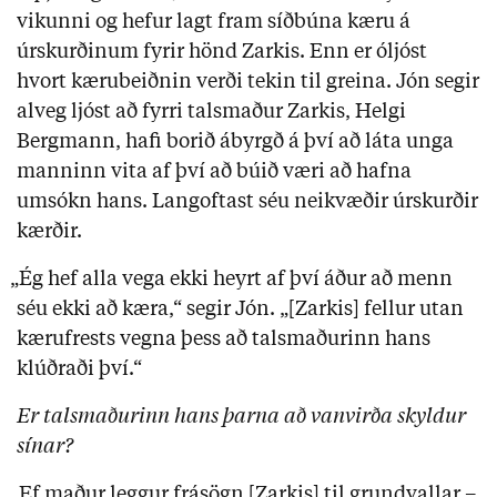
vikunni og hefur lagt fram síðbúna kæru á
úrskurðinum fyrir hönd Zarkis. Enn er óljóst
hvort kærubeiðnin verði tekin til greina. Jón segir
alveg ljóst að fyrri talsmaður Zarkis, Helgi
Bergmann, hafi borið ábyrgð á því að láta unga
manninn vita af því að búið væri að hafna
umsókn hans. Langoftast séu neikvæðir úrskurðir
kærðir.
„Ég hef alla vega ekki heyrt af því áður að menn
séu ekki að kæra,“ segir Jón. „[Zarkis] fellur utan
kærufrests vegna þess að talsmaðurinn hans
klúðraði því.“
Er talsmaðurinn hans þarna að vanvirða skyldur
sínar?
„Ef maður leggur frásögn [Zarkis] til grundvallar –