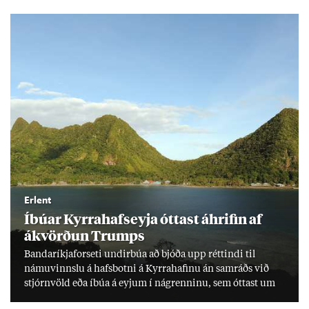
lækka um þriðj­ung.
Erlent
Íbú­ar Kyrra­hafs­eyja ótt­ast áhrif­in af
ákvörð­un Trumps
Banda­ríkja­for­seti und­ir­búa að bjóða upp rétt­indi til
námu­vinnslu á hafs­botni á Kyrra­haf­inu án sam­ráðs við
stjórn­völd eða íbúa á eyj­um í ná­grenn­inu, sem ótt­ast um
lífs­við­ur­væri sitt og um­hverfi.