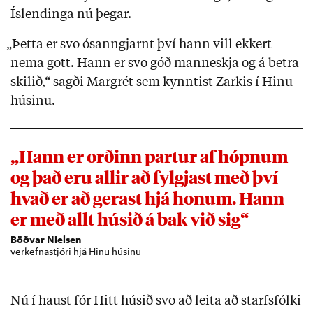
Íslendinga nú þegar.
„Þetta er svo ósanngjarnt því hann vill ekkert
nema gott. Hann er svo góð manneskja og á betra
skilið,“ sagði Margrét sem kynntist Zarkis í Hinu
húsinu.
„Hann er orðinn partur af hópnum
og það eru allir að fylgjast með því
hvað er að gerast hjá honum. Hann
er með allt húsið á bak við sig“
Böðvar Nielsen
verkefnastjóri hjá Hinu húsinu
Nú í haust fór Hitt húsið svo að leita að starfsfólki