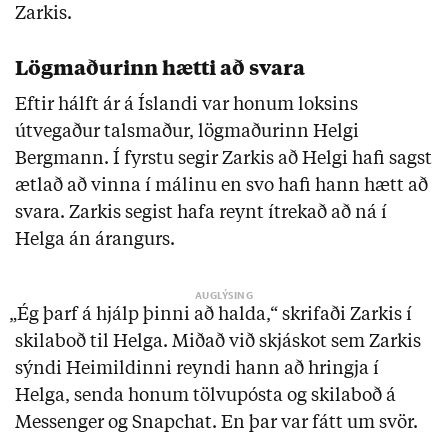
Zarkis.
Lögmaðurinn hætti að svara
Eftir hálft ár á Íslandi var honum loksins
útvegaður talsmaður, lögmaðurinn Helgi
Bergmann. Í fyrstu segir Zarkis að Helgi hafi sagst
ætlað að vinna í málinu en svo hafi hann hætt að
svara. Zarkis segist hafa reynt ítrekað að ná í
Helga án árangurs.
„Ég þarf á hjálp þinni að halda,“ skrifaði Zarkis í
skilaboð til Helga. Miðað við skjáskot sem Zarkis
sýndi Heimildinni reyndi hann að hringja í
Helga, senda honum tölvupósta og skilaboð á
Messenger og Snapchat. En þar var fátt um svör.