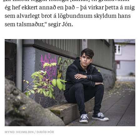
ég hef ekkert annað en það – þá virkar þetta á mig
sem alvarlegt brot á lögbundnum skyldum hans
sem talsmaður,“ segir Jón.
MYND: HEIMILDIN / DAVÍÐ ÞÓR