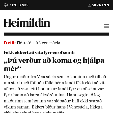
11°C
3 M/S
SKRÁ INN
Fréttir
Flóttafólk frá Venesúela
Fékk ekkert að vita fyrr en of seint:
„Þú verður að koma og hjálpa
mér“
Ung­ur mað­ur frá Venesúela sem er kom­inn með til­boð
um starf með fötl­uðu fólki hér á landi fékk ekki að vita
af því að vísa ætti hon­um úr landi fyrr en of seint var
fyr­ir hann að kæra ákvörð­un­ina. Hann seg­ir að lög­
mað­ur­inn sem hon­um var skip­að­ur hafi ekki svar­að
vik­um sam­an. Ekk­ert bíð­ur hans í Venesúela, lík­lega