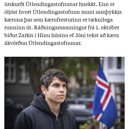
úrskurði Útlendingastofnunar hnekkt. Enn er
óljóst hvort Útlendingastofnun muni samþykkja
kæruna þar sem kærufresturinn er tæknilega
runninn út. Ráðningarsamningur frá 1. október
bíður Zarkis í Hinu húsinu ef Jóni tekst að kæra
ákvörðun Útlendingastofnunar.