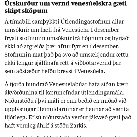
Úrskurður um vernd venesúelskra gæti
skipt sköpum
Á tímabili samþykkti Útlendingastofnun allar
umsóknir um hæli frá Venesúela. Í desember
frysti stofnunin umsóknir frá hópnum og byrjaði
ekki að afgreiða þær aftur fyrr en í desember.
Stofnunin mat það þá svo að umsækjendur ættu
ekki lengur sjálfkrafa rétt á viðbótarvernd þar
sem aðstæður hefðu breyst í Venesúela.
Á fjórða hundrað Venesúelabúar hafa síðan kært
ákvörðunina til kærunefndar útlendingamála.
Niðurstöðu í því máli er enn beðið en miðað við
upplýsingar Heimildarinnar er hennar að vænta
fljótlega. Ef sú niðurstaða verður jákvæð gæti það
haft veruleg áhrif á stöðu Zarkis.