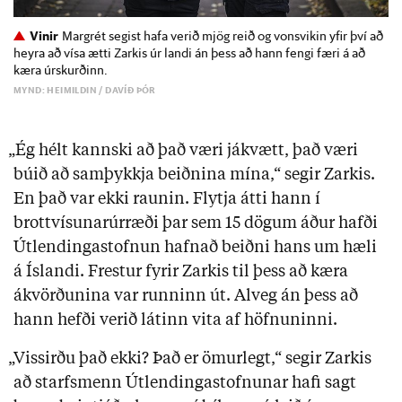
Vinir
Margrét segist hafa verið mjög reið og vonsvikin yfir því að
heyra að vísa ætti Zarkis úr landi án þess að hann fengi færi á að
kæra úrskurðinn.
MYND: HEIMILDIN / DAVÍÐ ÞÓR
„Ég hélt kannski að það væri jákvætt, það væri
búið að samþykkja beiðnina mína,“ segir Zarkis.
En það var ekki raunin. Flytja átti hann í
brottvísunarúrræði þar sem 15 dögum áður hafði
Útlendingastofnun hafnað beiðni hans um hæli
á Íslandi. Frestur fyrir Zarkis til þess að kæra
ákvörðunina var runninn út. Alveg án þess að
hann hefði verið látinn vita af höfnuninni.
„Vissirðu það ekki? Það er ömurlegt,“ segir Zarkis
að starfsmenn Útlendingastofnunar hafi sagt