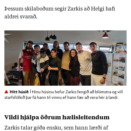
Þessum skilaboðum segir Zarkis að Helgi hafi
aldrei svarað.
Hitt húsið
Í Hinu húsinu hefur Zarkis fengið að blómstra og vill
starfsfólkið þar fá hann til vinnu ef hann fær að vera hér á landi.
Vildi hjálpa öðrum hælisleitendum
Zarkis talar góða ensku, sem hann lærði af