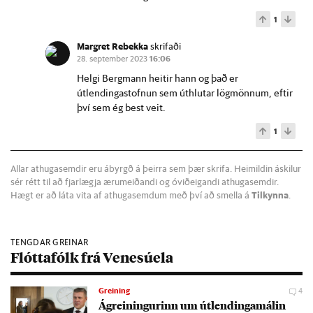
1
Margret Rebekka
skrifaði
28. september 2023
16:06
Helgi Bergmann heitir hann og það er
útlendingastofnun sem úthlutar lögmönnum, eftir
því sem ég best veit.
1
Allar athugasemdir eru ábyrgð á þeirra sem þær skrifa. Heimildin áskilur
sér rétt til að fjarlægja ærumeiðandi og óviðeigandi athugasemdir.
Hægt er að láta vita af athugasemdum með því að smella á
Tilkynna
.
TENGDAR GREINAR
Flóttafólk frá Venesúela
Greining
4
Ágrein­ing­ur­inn um út­lend­inga­mál­in