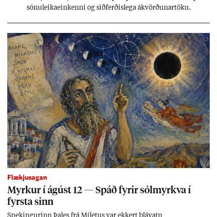
sónu­leika­ein­kenni og sið­ferð­is­lega ákvörð­un­ar­töku.
Flækjusagan
Myrk­ur í ág­úst 12 — Spáð fyr­ir sól­myrkva í
fyrsta sinn
Spek­ing­ur­inn Þa­les frá Míletus var ekk­ert blá­vatn