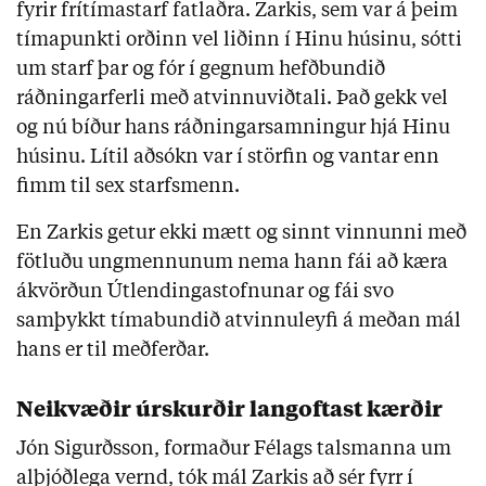
fyrir frítímastarf fatlaðra. Zarkis, sem var á þeim
tímapunkti orðinn vel liðinn í Hinu húsinu, sótti
um starf þar og fór í gegnum hefðbundið
ráðningarferli með atvinnuviðtali. Það gekk vel
og nú bíður hans ráðningarsamningur hjá Hinu
húsinu. Lítil aðsókn var í störfin og vantar enn
fimm til sex starfsmenn.
En Zarkis getur ekki mætt og sinnt vinnunni með
fötluðu ungmennunum nema hann fái að kæra
ákvörðun Útlendingastofnunar og fái svo
samþykkt tímabundið atvinnuleyfi á meðan mál
hans er til meðferðar.
Neikvæðir úrskurðir langoftast kærðir
Jón Sigurðsson, formaður Félags talsmanna um
alþjóðlega vernd, tók mál Zarkis að sér fyrr í