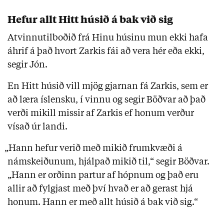
Hefur allt Hitt húsið á bak við sig
Atvinnutilboðið frá Hinu húsinu mun ekki hafa
áhrif á það hvort Zarkis fái að vera hér eða ekki,
segir Jón.
En Hitt húsið vill mjög gjarnan fá Zarkis, sem er
að læra íslensku, í vinnu og segir Böðvar að það
verði mikill missir af Zarkis ef honum verður
vísað úr landi.
„Hann hefur verið með mikið frumkvæði á
námskeiðunum, hjálpað mikið til,“ segir Böðvar.
„Hann er orðinn partur af hópnum og það eru
allir að fylgjast með því hvað er að gerast hjá
honum. Hann er með allt húsið á bak við sig.“