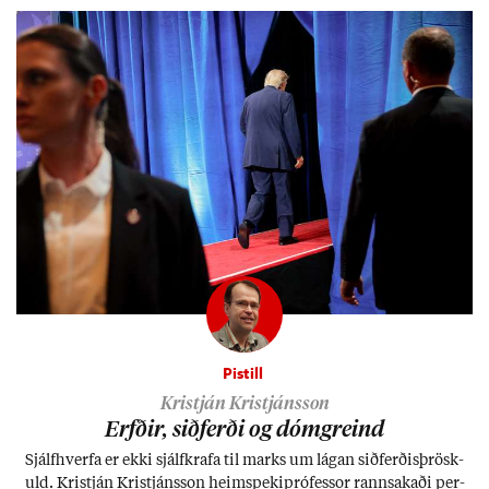
Pistill
Kristján Kristjánsson
Erfð­ir, sið­ferði og dómgreind
Sjálf­hverfa er ekki sjálf­krafa til marks um lág­an sið­ferð­is­þrösk­
uld. Kristján Kristjáns­son heim­speki­pró­fess­or rann­sak­aði per­