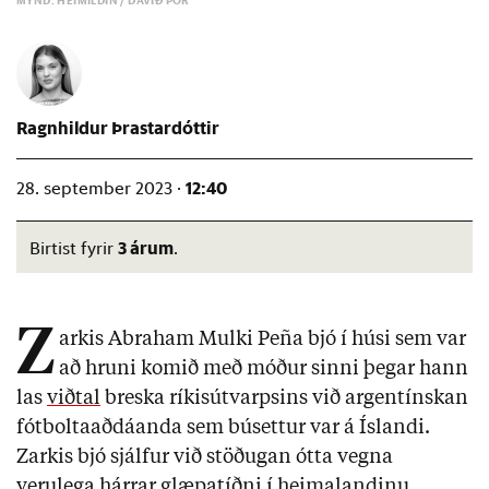
MYND: HEIMILDIN / DAVÍÐ ÞÓR
Ragnhildur Þrastardóttir
12:40
28. september 2023 ·
3 árum
Birtist fyrir
.
Z
arkis Abraham Mulki Peña bjó í húsi sem var
að hruni komið með móður sinni þegar hann
las
viðtal
breska ríkisútvarpsins við argentínskan
fótboltaaðdáanda sem búsettur var á Íslandi.
Zarkis bjó sjálfur við stöðugan ótta vegna
verulega hárrar glæpatíðni í heimalandinu.