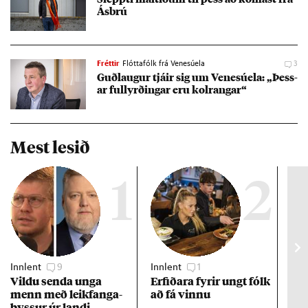
Ás­brú
Fréttir
Flóttafólk frá Venesúela
3
Guð­laug­ur tjá­ir sig um Venesúela: „Þess­
ar full­yrð­ing­ar eru kolrang­ar“
Mest lesið
1
2
Innlent
9
Innlent
1
Viðs
Vildu senda unga
Erf­ið­ara fyr­ir ungt fólk
Hlut
menn með leik­fanga­
að fá vinnu
kís
byss­ur úr landi
fær