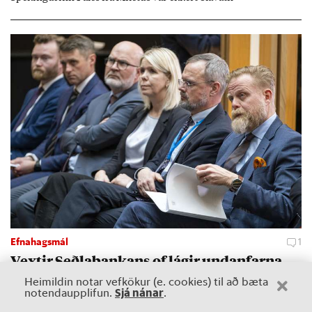
Efnahagsmál
1
Vext­ir Seðla­bank­ans of lág­ir und­an­farna
ára­tugi
Heimildin notar vefkökur (e. cookies) til að bæta
Sjá nánar
notendaupplifun.
.
Pen­inga­stefna á Ís­landi vék með mark­tæk­um hætti frá hag­
kvæm­ustu stefnu í að­drag­anda al­þjóð­legu fjár­málakrepp­unn­ar