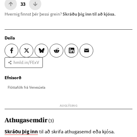
33
Hvernig finnst þér þessi grein?
Skráðu þig inn til að kjósa.
Deila
hmld.in/FExV
Efnisorð
Flótta­fólk frá Venesúela
Athugasemdir
(3)
Skráðu þig inn
til að skrifa athugasemd eða kjósa.