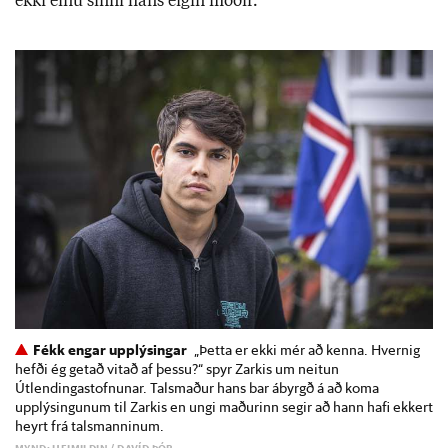
ekki einu sinni hans eig­in móð­ir.
Fékk engar upplýsingar
„Þetta er ekki mér að kenna. Hvernig
hefði ég getað vitað af þessu?“ spyr Zarkis um neitun
Útlendingastofnunar. Talsmaður hans bar ábyrgð á að koma
upplýsingunum til Zarkis en ungi maðurinn segir að hann hafi ekkert
heyrt frá talsmanninum.