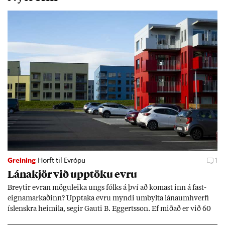
Greining
Horft til Evrópu
1
Lána­kjör við upp­töku evru
Breyt­ir evr­an mögu­leika ungs fólks á því að kom­ast inn á fast­
eigna­mark­að­inn? Upp­taka evru myndi um­bylta lánaum­hverfi
ís­lenskra heim­ila, seg­ir Gauti B. Eggerts­son. Ef mið­að er við 60
millj­óna króna lán til 25 ára myndi mán­að­ar­leg greiðslu­byrði