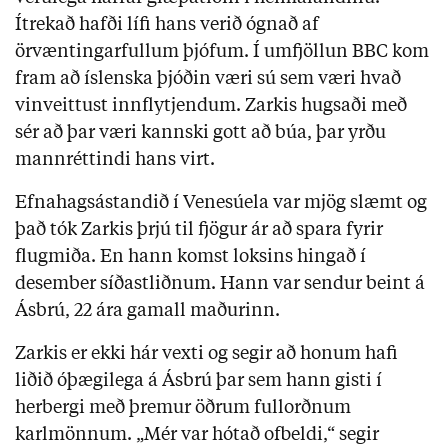
Ítrekað hafði lífi hans verið ógnað af
örvæntingarfullum þjófum. Í umfjöllun BBC kom
fram að íslenska þjóðin væri sú sem væri hvað
vinveittust innflytjendum. Zarkis hugsaði með
sér að þar væri kannski gott að búa, þar yrðu
mannréttindi hans virt.
Efnahagsástandið í Venesúela var mjög slæmt og
það tók Zarkis þrjú til fjögur ár að spara fyrir
flugmiða. En hann komst loksins hingað í
desember síðastliðnum. Hann var sendur beint á
Ásbrú, 22 ára gamall maðurinn.
Zarkis er ekki hár vexti og segir að honum hafi
liðið óþægilega á Ásbrú þar sem hann gisti í
herbergi með þremur öðrum fullorðnum
karlmönnum. „Mér var hótað ofbeldi,“ segir