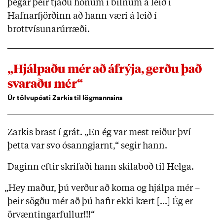
þegar þeir tjáðu honum í bílnum á leið í
Hafnarfjörðinn að hann væri á leið í
brottvísunarúrræði.
„Hjálpaðu mér að áfrýja, gerðu það
svaraðu mér“
Úr tölvupósti Zarkis til lögmannsins
Zarkis brast í grát. „En ég var mest reiður því
þetta var svo ósanngjarnt,“ segir hann.
Daginn eftir skrifaði hann skilaboð til Helga.
„Hey maður, þú verður að koma og hjálpa mér –
þeir sögðu mér að þú hafir ekki kært [...] Ég er
örvæntingarfullur!!!“