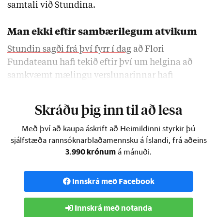
samtali við Stundina.
Man ekki eftir sambærilegum atvikum
Stundin sagði frá því fyrr í dag
að Flori
Fundateanu hafi tekið eftir því um helgina að
samkvæmt mælingu verslunarinnar hafi
papríkan sem hún var að
Skráðu þig inn til að lesa
Með því að kaupa áskrift að Heimildinni styrkir þú
sjálfstæða rannsóknarblaðamennsku á Íslandi, frá aðeins
3.990 krónum
á mánuði.
Innskrá með Facebook
Innskrá með notanda