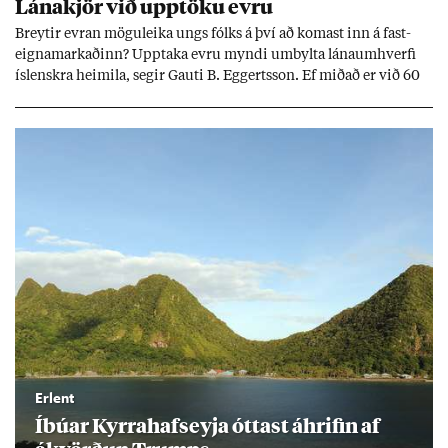
Lána­kjör við upp­töku evru
Breyt­ir evr­an mögu­leika ungs fólks á því að kom­ast inn á fast­
eigna­mark­að­inn? Upp­taka evru myndi um­bylta lánaum­hverfi
ís­lenskra heim­ila, seg­ir Gauti B. Eggerts­son. Ef mið­að er við 60
millj­óna króna lán til 25 ára myndi mán­að­ar­leg greiðslu­byrði
lækka um þriðj­ung.
Erlent
Íbú­ar Kyrra­hafs­eyja ótt­ast áhrif­in af