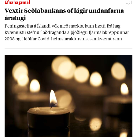
Efnahagsmál
1
Vext­ir Seðla­bank­ans of lág­ir und­an­farna
ára­tugi
Pen­inga­stefna á Ís­landi vék með mark­tæk­um hætti frá hag­
kvæm­ustu stefnu í að­drag­anda al­þjóð­legu fjár­málakrepp­unn­ar
2008 og í kjöl­far Covid-heims­far­ald­urs­ins, sam­kvæmt rann­
sókn­ar­rit­gerð Seðla­bank­ans. Vext­ir hafa al­mennt ver­ið of lág­ir.
Tíð áföll og óvissa tor­velda hag­stjórn á Ís­landi.