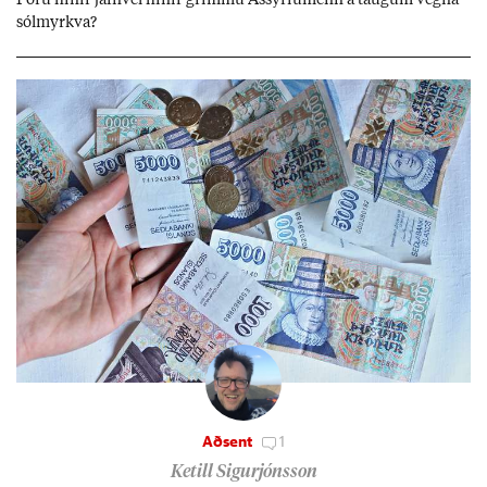
Fóru hinir jafn­vel hinir grimmu Ass­yríu­menn á taug­um vegna
sól­myrkva?
Aðsent
1
Ketill Sigurjónsson