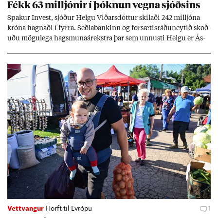
Fékk 63 millj­ón­ir í þókn­un vegna sjóðs­ins
Spak­ur In­vest, sjóð­ur Helgu Við­ars­dótt­ur skil­aði 242 millj­óna
króna hagn­aði í fyrra. Seðla­bank­inn og for­sæt­is­ráðu­neyt­ið skoð­
uðu mögu­lega hags­muna­árekstra þar sem unnusti Helgu er Ás­
geir Jóns­son seðla­banka­stjóri.
Vettvangur
Horft til Evrópu
1