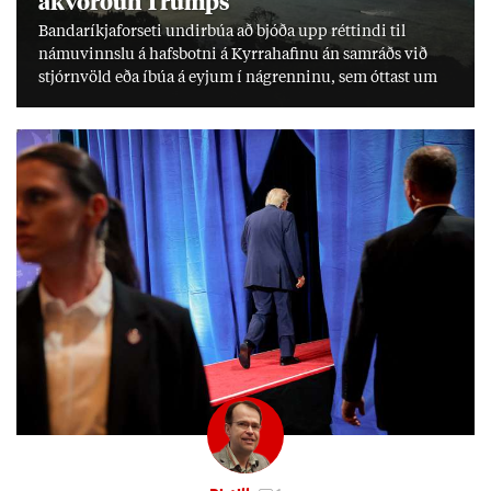
ákvörð­un Trumps
Banda­ríkja­for­seti und­ir­búa að bjóða upp rétt­indi til
námu­vinnslu á hafs­botni á Kyrra­haf­inu án sam­ráðs við
stjórn­völd eða íbúa á eyj­um í ná­grenn­inu, sem ótt­ast um
lífs­við­ur­væri sitt og um­hverfi.