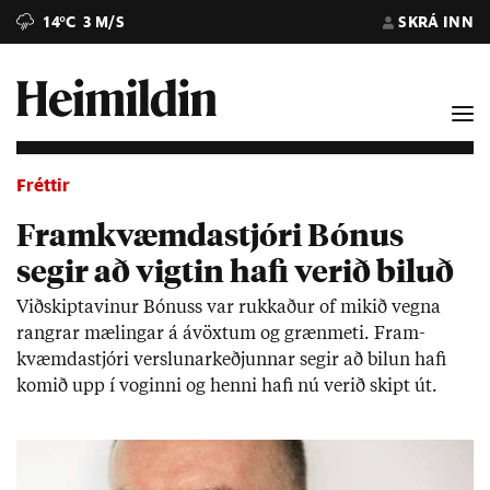
14°C
3 M/S
SKRÁ INN
Fréttir
Framkvæmdastjóri Bónus
segir að vigtin hafi verið biluð
Við­skipta­vin­ur Bón­uss var rukk­að­ur of mik­ið vegna
rangr­ar mæl­ing­ar á ávöxt­um og græn­meti. Fram­
kvæmda­stjóri versl­un­ar­keðj­unn­ar seg­ir að bil­un hafi
kom­ið upp í vog­inni og henni hafi nú ver­ið skipt út.