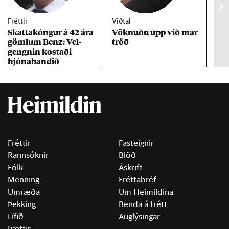
Fréttir
Viðtal
Inn
Skattakóng­ur á 42 ára
Vökn­uðu upp við mar­
RÚV
göml­um Benz: Vel­
tröð
Mar
gengn­in kostaði
un
hjóna­band­ið
Fréttir
Fasteignir
Rannsóknir
Blöð
Fólk
Áskrift
Menning
Fréttabréf
Umræða
Um Heimildina
Þekking
Benda á frétt
Lífið
Auglýsingar
Þættir