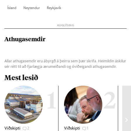
Ís­land
Neyt­end­ur
Reykja­vík
Athugasemdir
Allar athugasemdir eru ábyrgð á þeirra sem þær skrifa. Heimildin áskilur
sér rétt til að fjarlægja ærumeiðandi og óviðeigandi athugasemdir.
Mest lesið
1
2
Viðskipti
2
Viðskipti
1
Gre