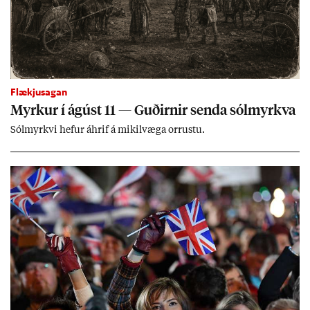
Flækjusagan
Myrk­ur í ág­úst 11 — Guð­irn­ir senda sól­myrkva
Sól­myrkvi hef­ur áhrif á mik­il­væga orr­ustu.