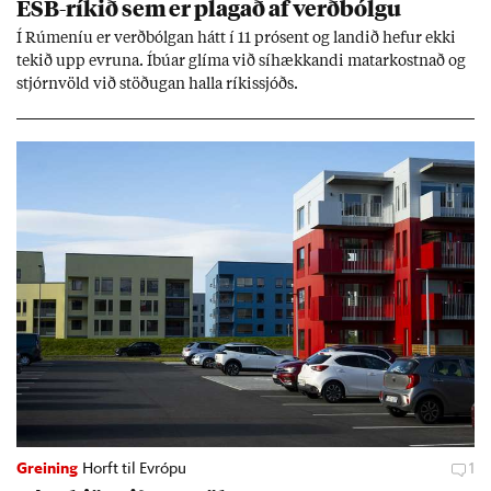
ESB-rík­ið sem er plag­að af verð­bólgu
Í Rúm­en­íu er verð­bólg­an hátt í 11 pró­sent og land­ið hef­ur ekki
tek­ið upp evr­una. Íbú­ar glíma við sí­hækk­andi mat­ar­kostn­að og
stjórn­völd við stöð­ug­an halla rík­is­sjóðs.
Greining
Horft til Evrópu
1