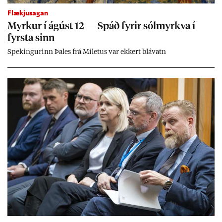
Flækjusagan
Myrk­ur í ág­úst 12 — Spáð fyr­ir sól­myrkva í
fyrsta sinn
Spek­ing­ur­inn Þa­les frá Míletus var ekk­ert blá­vatn