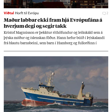
Viðtal
Horft til Evrópu
2
Mað­ur labb­ar ekki fram hjá Evr­ópuf­ána á
hverj­um degi og seg­ir takk
Kri­stof Magnús­son er þekkt­ur rit­höf­und­ur og leik­skáld sem á
þýska móð­ur og ís­lensk­an föð­ur. Hann hef­ur bú­ið í Þýskalandi
frá blautu barns­beini, sem barn í Ham­borg og full­orð­inn í
Berlín, en er vel kunn­ug­ur á Ís­landi og tal­ar ís­lensku. Hvernig
ætli hann upp­lifi að búa í landi inn­an Evr­ópu­sam­bands­ins?