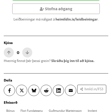
Stofna aðgang
Leiðbeiningar má nálgast á
heimildin.is/leidbeiningar
.
Kjósa
0
Hvernig finnst þér þessi grein?
Skráðu þig inn til að kjósa.
Deila
hmld.in/FS3
Efnisorð
Bón­us
Flori Funda­te­anu
Guð­mund­ur Marteins­son
Inn­lent