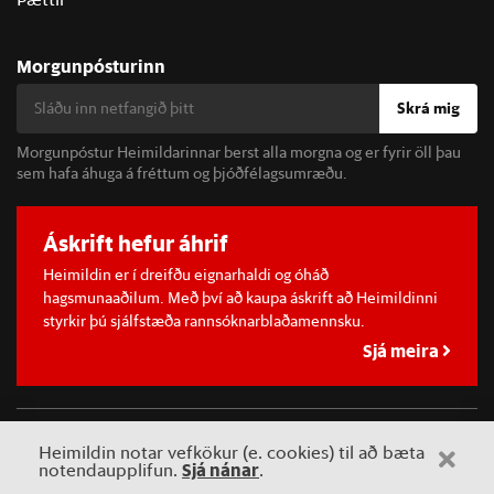
Morgunpósturinn
Skrá mig
Morgunpóstur Heimildarinnar berst alla morgna og er fyrir öll þau
sem hafa áhuga á fréttum og þjóðfélagsumræðu.
Áskrift hefur áhrif
Heimildin er í dreifðu eignarhaldi og óháð
hagsmunaaðilum. Með því að kaupa áskrift að Heimildinni
styrkir þú sjálfstæða rannsóknarblaðamennsku.
Sjá meira
©
2026 Sameinaða útgáfufélagið ehf.
Allur réttur áskilinn. Notkun
Heimildin notar vefkökur (e. cookies) til að bæta
á efni miðilsins er óheimil án samþykkis.
Sjá nánar
notendaupplifun.
.