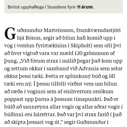
11 árum
Birtist upphaflega í Stundinni fyrir
.
G
uðmundur Marteinsson, framkvæmdastjóri
hjá Bónus, segir að bilun hafi komið upp í
vog í verslun fyrirtækisins í Skipholti sem olli því
að hver vigtuð vara var mæld 120 grömmum of
þung. „Við fórum strax í málið þegar það kom upp
og settum okkur í samband við Advania sem selur
okkur þessi tæki. Þetta er splúnkuný búð og öll
tæki eru ný. Í þessu tilfelli virðist vera um bilun
að ræða í voginni sem af einhverrum orsökum
poppast upp þarna á þessum tímapunkti. Það er
búið að sannreyna allar vogir og allar aðrar vogir í
búðinni eru hárréttar. Það var því strax farið í það
að skipta þessari vog út,“ segir Guðmundur í