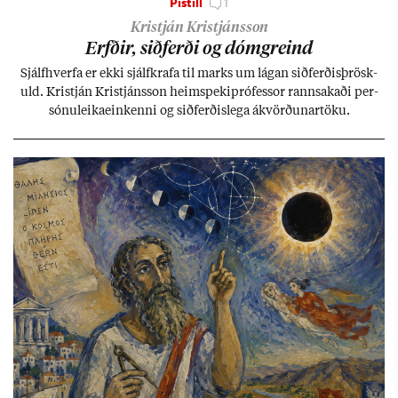
Pistill
1
Kristján Kristjánsson
Erfð­ir, sið­ferði og dómgreind
Sjálf­hverfa er ekki sjálf­krafa til marks um lág­an sið­ferð­is­þrösk­
uld. Kristján Kristjáns­son heim­speki­pró­fess­or rann­sak­aði per­
sónu­leika­ein­kenni og sið­ferð­is­lega ákvörð­un­ar­töku.