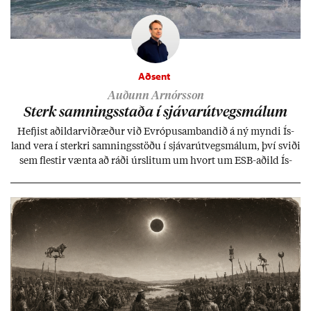
Aðsent
Auðunn Arnórsson
Sterk samn­ings­staða í sjáv­ar­út­vegs­mál­um
Hefj­ist að­ild­ar­við­ræð­ur við Evr­ópu­sam­band­ið á ný myndi Ís­
land vera í sterkri samn­ings­stöðu í sjáv­ar­út­vegs­mál­um, því sviði
sem flest­ir vænta að ráði úr­slit­um um hvort um ESB-að­ild Ís­
lands geti sam­ist. Hvað land­bún­að­ar­mál snert­ir myndi stuðn­
ing­ur við bænd­ur og dreif­býli breyt­ast mik­ið frá nú­ver­andi
kerfi, en sveigj­an­leiki til lausna er um­tals­verð­ur.