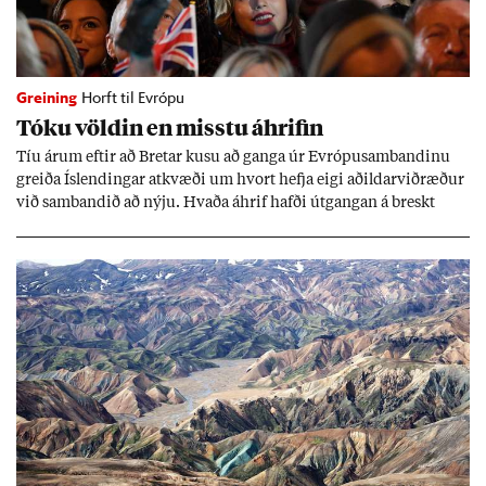
Greining
Horft til Evrópu
Tóku völd­in en misstu áhrif­in
Tíu ár­um eft­ir að Bret­ar kusu að ganga úr Evr­ópu­sam­band­inu
greiða Ís­lend­ing­ar at­kvæði um hvort hefja eigi að­ild­ar­við­ræð­ur
við sam­band­ið að nýju. Hvaða áhrif hafði út­gang­an á breskt
sam­fé­lag og hvaða lex­íu geta Ís­lend­ing­ar lært af henni?