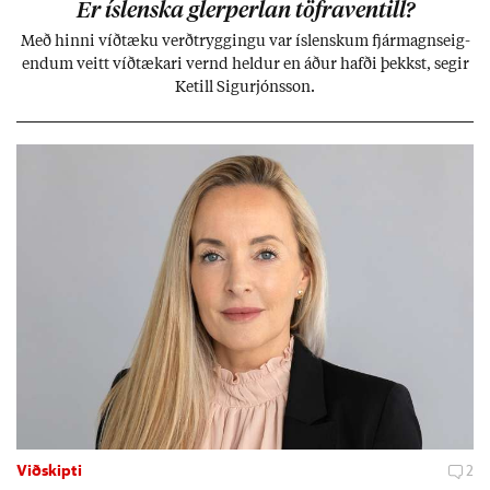
Er ís­lenska glerperl­an töfra­ventill?
Með hinni víð­tæku verð­trygg­ingu var ís­lensk­um fjár­magns­eig­
end­um veitt víð­tæk­ari vernd held­ur en áð­ur hafði þekkst, seg­ir
Ketill Sig­ur­jóns­son.
Viðskipti
2