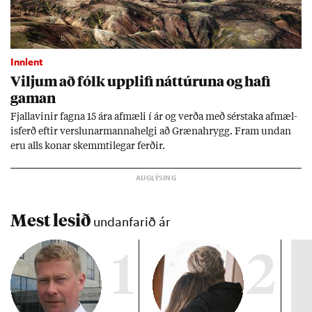
Innlent
Vilj­um að fólk upp­lifi nátt­úr­una og hafi
gam­an
Fjalla­vin­ir fagna 15 ára af­mæli í ár og verða með sér­staka af­mæl­
is­ferð eft­ir versl­un­ar­manna­helgi að Græna­hrygg. Fram und­an
eru alls kon­ar skemmti­leg­ar ferð­ir.
Mest lesið
undanfarið ár
1
2