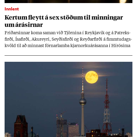
Innlent
Kert­um fleytt á sex stöð­um til minn­ing­ar
um árás­irn­ar
Frið­arsinn­ar koma sam­an við Tjörn­ina í Reykja­vík og á Pat­reks­
firði, Ísa­firði, Ak­ur­eyri, Seyð­is­firði og Reyð­ar­firði á fimmtu­dags­
kvöld til að minn­ast fórn­ar­lamba kjarn­orku­árás­anna í Hírósíma
og Naga­sakí.