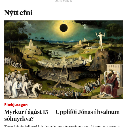
Nýtt efni
Flækjusagan
Myrk­ur í ág­úst 13 — Upp­lifði Jón­as í hvaln­um
sól­myrkva?