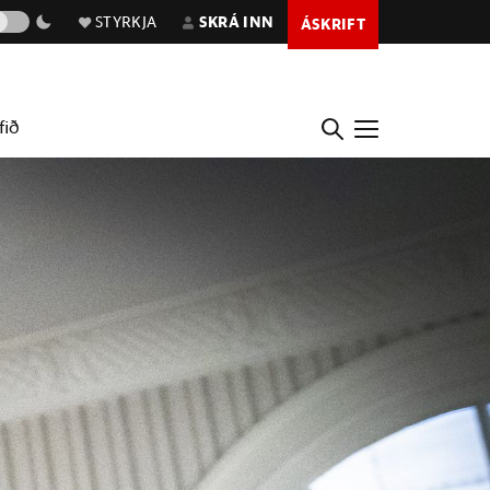
STYRKJA
SKRÁ INN
ÁSKRIFT
fið