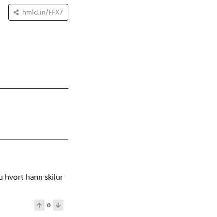
hmld.in/FFX7
 hvort hann skilur
0