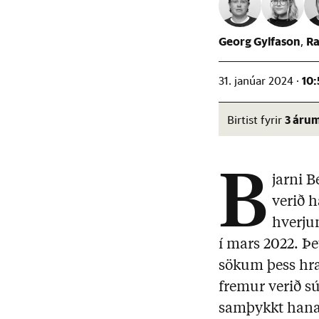
Georg Gylfason
Ra
10:
31. janúar 2024 ·
3 áru
Birtist fyrir
B
jarni B
verið h
hverju
í mars 2022. Þe
sökum þess hra
fremur verið sú
samþykkt han