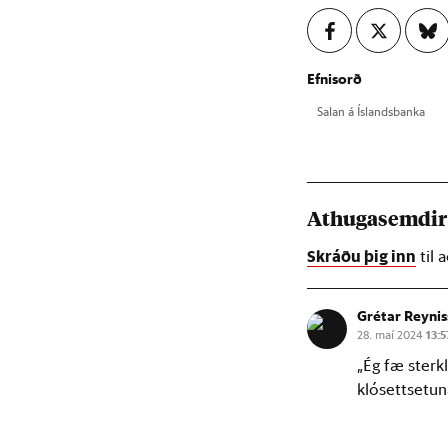
Efnisorð
Sal­an á Ís­lands­banka
Athugasemdi
Skráðu þig inn
til 
Grétar Reyni
28. maí 2024
13:5
„Ég fæ sterk
klósettsetuna