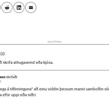
r
(2)
að skrifa athugasemd eða kjósa.
sson
skrifaði
7
lega á tilfinninguna” að einu völdin þessum manni samboðin séu
 eftir uppi eða niðri