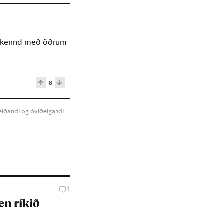
samkennd með öðrum
8
meiðandi og óviðeigandi
1
n rík­ið