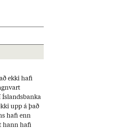
að ekki hafi
agnvart
í Íslandsbanka
ekki upp á það
ns hafi enn
tt hann hafi