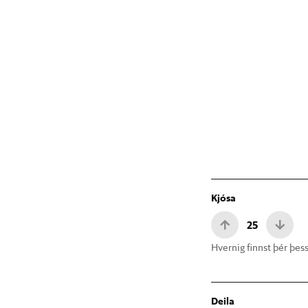
Kjósa
25
Hvernig finnst þér þess
Deila