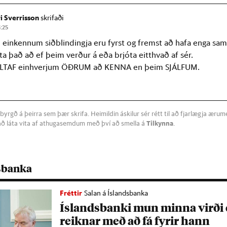
i Sverrisson
skrifaði
5:25
u einkennum siðblindingja eru fyrst og fremst að hafa enga 
ta það að ef þeim verður á eða brjóta eitthvað af sér.
LLTAF einhverjum ÖÐRUM að KENNA en þeim SJÁLFUM.
byrgð á þeirra sem þær skrifa. Heimildin áskilur sér rétt til að fjarlægja æru
að láta vita af athugasemdum með því að smella á
Tilkynna
.
dsbanka
Fréttir
Salan á Íslandsbanka
Ís­lands­banki mun minna virði e
reikn­ar með að fá fyr­ir hann