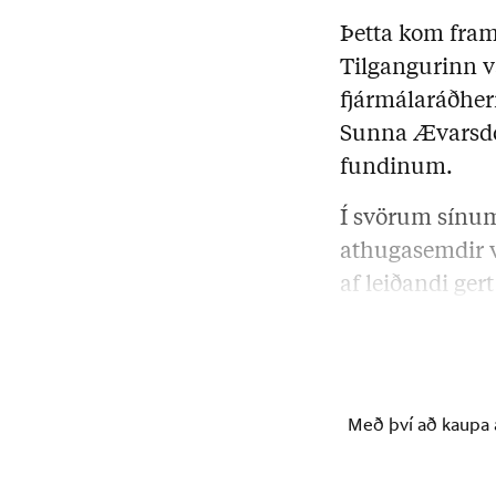
Þetta kom fram
Tilgangurinn va
fjármálaráðher
Sunna Ævarsdót
fundinum.
Í svörum sínum
athugasemdir v
af leiðandi ger
framkvæmdinni
Með því að kaupa á