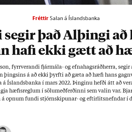
Fréttir
Salan á Íslandsbanka
i segir það Alþingi að
n hafi ekki gætt að hæ
son, fyrr­ver­andi fjár­mála- og efna­hags­ráð­herra, seg­i
­un þings­ins á að ekki þyrfti að gæta að hæfi hans gagn
á Ís­lands­banka í mars 2022. Þing­inu hefði átt að vera
ja hæfis­regl­um í sölu­með­ferð­inni sem val­in var. Bjarn
á opn­um fundi stjórn­skip­un­ar- og eft­ir­lits­nefnd­ar í 