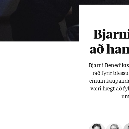
Bjarn
að han
Bjarni Bene­dikts­
ráð fyr­ir bless
ein­um kaup­anda 
væri hægt að fylg
um 