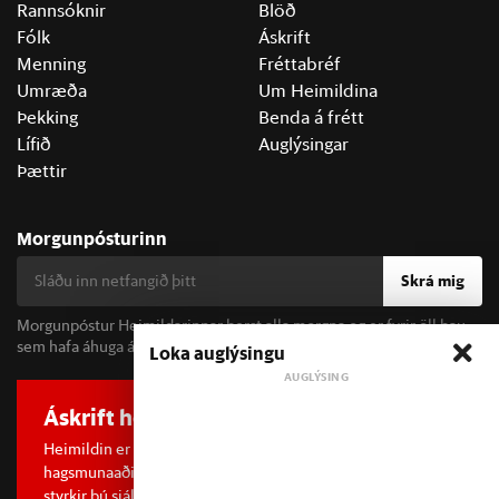
Rannsóknir
Blöð
Fólk
Áskrift
Menning
Fréttabréf
Umræða
Um Heimildina
Þekking
Benda á frétt
Lífið
Auglýsingar
Þættir
Morgunpósturinn
Skrá mig
Morgunpóstur Heimildarinnar berst alla morgna og er fyrir öll þau
sem hafa áhuga á fréttum og þjóðfélagsumræðu.
Loka auglýsingu
Áskrift hefur áhrif
Heimildin er í dreifðu eignarhaldi og óháð
hagsmunaaðilum. Með því að kaupa áskrift að Heimildinni
styrkir þú sjálfstæða rannsóknarblaðamennsku.