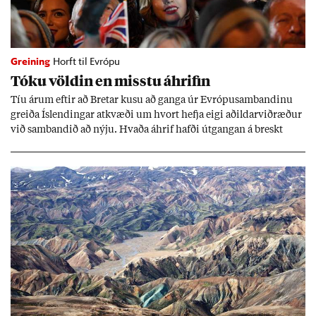
Greining
Horft til Evrópu
Tóku völd­in en misstu áhrif­in
Tíu ár­um eft­ir að Bret­ar kusu að ganga úr Evr­ópu­sam­band­inu
greiða Ís­lend­ing­ar at­kvæði um hvort hefja eigi að­ild­ar­við­ræð­ur
við sam­band­ið að nýju. Hvaða áhrif hafði út­gang­an á breskt
sam­fé­lag og hvaða lex­íu geta Ís­lend­ing­ar lært af henni?