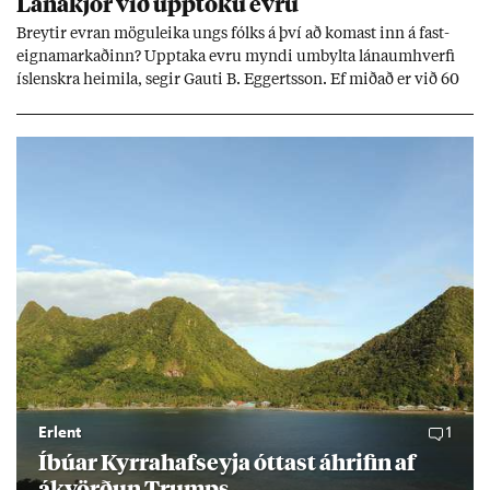
Lána­kjör við upp­töku evru
Breyt­ir evr­an mögu­leika ungs fólks á því að kom­ast inn á fast­
eigna­mark­að­inn? Upp­taka evru myndi um­bylta lánaum­hverfi
ís­lenskra heim­ila, seg­ir Gauti B. Eggerts­son. Ef mið­að er við 60
millj­óna króna lán til 25 ára myndi mán­að­ar­leg greiðslu­byrði
lækka um þriðj­ung.
Erlent
1
Íbú­ar Kyrra­hafs­eyja ótt­ast áhrif­in af
ákvörð­un Trumps