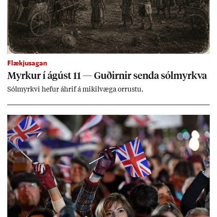
Flækjusagan
Myrk­ur í ág­úst 11 — Guð­irn­ir senda sól­myrkva
Sól­myrkvi hef­ur áhrif á mik­il­væga orr­ustu.