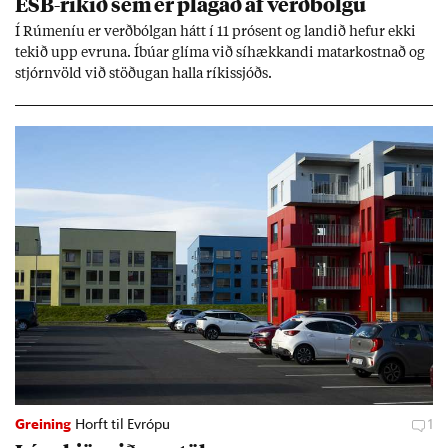
ESB-rík­ið sem er plag­að af verð­bólgu
Í Rúm­en­íu er verð­bólg­an hátt í 11 pró­sent og land­ið hef­ur ekki
tek­ið upp evr­una. Íbú­ar glíma við sí­hækk­andi mat­ar­kostn­að og
stjórn­völd við stöð­ug­an halla rík­is­sjóðs.
Greining
Horft til Evrópu
1