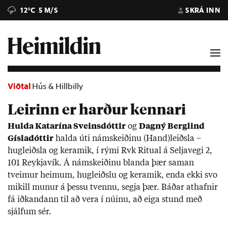
12°C
5 M/S
SKRÁ INN
Viðtal
Hús & Hillbilly
Leirinn er harður kennari
Hulda Katarína Sveins­dótt­ir
og
Dagný Berg­lind
Gísla­dótt­ir
halda úti nám­skeið­inu (Hand)leiðsla –
hug­leiðsla og kera­mik, í rými Rvk Ritual á Selja­vegi 2,
101 Reykja­vík. Á nám­skeið­inu blanda þær sam­an
tveim­ur heim­um, hug­leiðslu og kera­mik, enda ekki svo
mik­ill mun­ur á þessu tvennu, segja þær. Báð­ar at­hafn­ir
fá iðk­and­ann til að vera í nú­inu, að eiga stund með
sjálf­um sér.