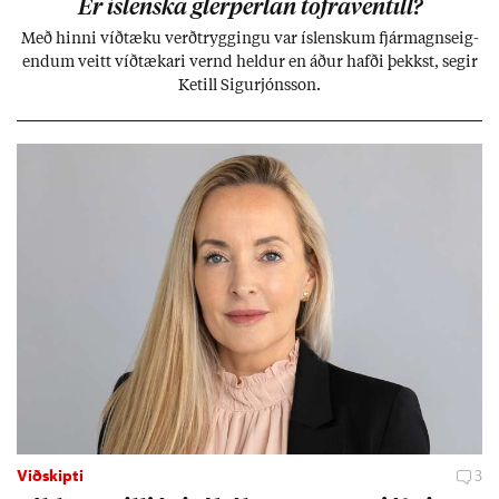
Er ís­lenska glerperl­an töfra­ventill?
Með hinni víð­tæku verð­trygg­ingu var ís­lensk­um fjár­magns­eig­
end­um veitt víð­tæk­ari vernd held­ur en áð­ur hafði þekkst, seg­ir
Ketill Sig­ur­jóns­son.
Viðskipti
3