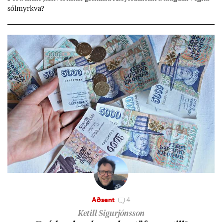
sól­myrkva?
Aðsent
4
Ketill Sigurjónsson