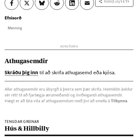
hmld.in/FEYF
Efnisorð
Menn­ing
Athugasemdir
Skráðu þig inn
til að skrifa athugasemd eða kjósa.
Allar athugasemdir eru ábyrgð á þeirra sem þær skrifa. Heimildin áskilur
sér rétt til að fjarlægja ærumeiðandi og óviðeigandi athugasemdir.
Hægt er að láta vita af athugasemdum með því að smella á
Tilkynna
.
TENGDAR GREINAR
Hús & Hillbilly