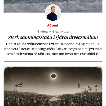
Aðsent
Auðunn Arnórsson
Sterk samn­ings­staða í sjáv­ar­út­vegs­mál­um
Hefj­ist að­ild­ar­við­ræð­ur við Evr­ópu­sam­band­ið á ný myndi Ís­
land vera í sterkri samn­ings­stöðu í sjáv­ar­út­vegs­mál­um, því sviði
sem flest­ir vænta að ráði úr­slit­um um hvort um ESB-að­ild Ís­
lands geti sam­ist. Hvað land­bún­að­ar­mál snert­ir myndi stuðn­
ing­ur við bænd­ur og dreif­býli breyt­ast mik­ið frá nú­ver­andi
kerfi, en sveigj­an­leiki til lausna er um­tals­verð­ur.