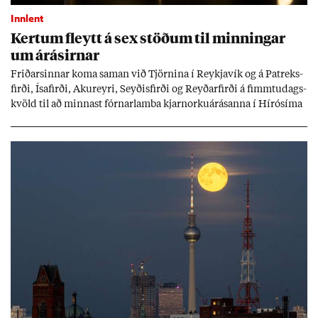
Innlent
Kert­um fleytt á sex stöð­um til minn­ing­ar
um árás­irn­ar
Frið­arsinn­ar koma sam­an við Tjörn­ina í Reykja­vík og á Pat­reks­
firði, Ísa­firði, Ak­ur­eyri, Seyð­is­firði og Reyð­ar­firði á fimmtu­dags­
kvöld til að minn­ast fórn­ar­lamba kjarn­orku­árás­anna í Hírósíma
og Naga­sakí.