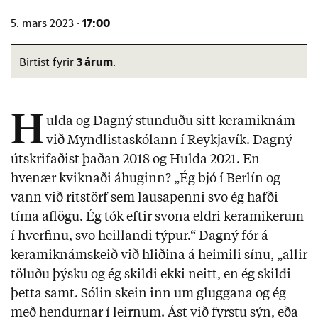
17:00
5. mars 2023 ·
3 árum
Birtist fyrir
.
H
ulda og Dagný stunduðu sitt keramiknám
við Myndlistaskólann í Reykjavík. Dagný
útskrifaðist þaðan 2018 og Hulda 2021. En
hvenær kviknaði áhuginn? „Ég bjó í Berlín og
vann við ritstörf sem lausapenni svo ég hafði
tíma aflögu. Ég tók eftir svona eldri keramikerum
í hverfinu, svo heillandi týpur.“ Dagný fór á
keramiknámskeið við hliðina á heimili sínu, „allir
töluðu þýsku og ég skildi ekki neitt, en ég skildi
þetta samt. Sólin skein inn um gluggana og ég
með hendurnar í leirnum. Ást við fyrstu sýn, eða