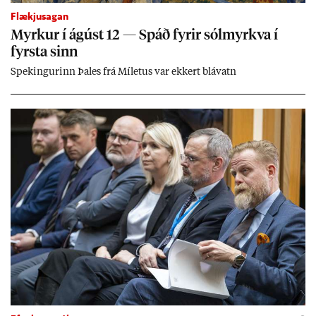
Flækjusagan
Myrk­ur í ág­úst 12 — Spáð fyr­ir sól­myrkva í
fyrsta sinn
Spek­ing­ur­inn Þa­les frá Míletus var ekk­ert blá­vatn