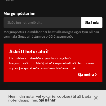
Morgunpósturinn
Skrá mig
Morgunpóstur Heimildarinnar berst alla morgna og er fyrir öll þau
sem hafa áhuga á fréttum og þjóðfélagsumræðu.
Áskrift hefur áhrif
Heimildin er í dreifðu eignarhaldi og óháð
hagsmunaaðilum. Með því að kaupa áskrift að Heimildinni
styrkir þú sjálfstæða rannsóknarblaðamennsku.
Sjá meira
©
2026 Sameinaða útgáfufélagið ehf.
Allur réttur áskilinn. Notkun
Heimildin notar vefkökur (e. cookies) til að bæta
á efni miðilsins er óheimil án samþykkis.
Sjá nánar
notendaupplifun.
.