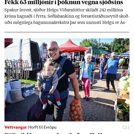
Fékk 63 millj­ón­ir í þókn­un vegna sjóðs­ins
Spak­ur In­vest, sjóð­ur Helgu Við­ars­dótt­ur skil­aði 242 millj­óna
króna hagn­aði í fyrra. Seðla­bank­inn og for­sæt­is­ráðu­neyt­ið skoð­
uðu mögu­lega hags­muna­árekstra þar sem unnusti Helgu er Ás­
geir Jóns­son seðla­banka­stjóri.
Vettvangur
Horft til Evrópu
2