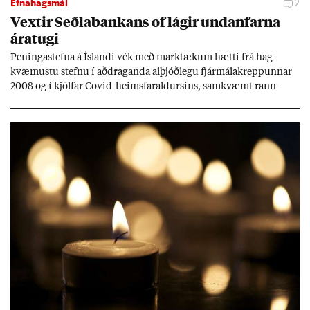
Efnahagsmál
2
Vext­ir Seðla­bank­ans of lág­ir und­an­farna
ára­tugi
Pen­inga­stefna á Ís­landi vék með mark­tæk­um hætti frá hag­
kvæm­ustu stefnu í að­drag­anda al­þjóð­legu fjár­málakrepp­unn­ar
2008 og í kjöl­far Covid-heims­far­ald­urs­ins, sam­kvæmt rann­
sókn­ar­rit­gerð Seðla­bank­ans. Vext­ir hafa al­mennt ver­ið of lág­ir.
Tíð áföll og óvissa tor­velda hag­stjórn á Ís­landi.