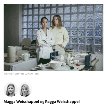
MYND: HEIÐA HELGADÓTTIR
Magga Weisshappel
Ragga Weisshappel