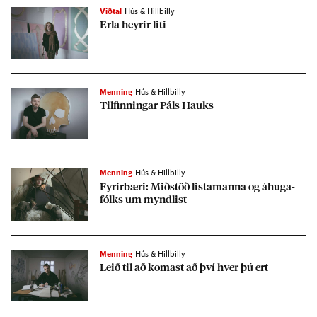
Viðtal
Hús & Hillbilly
Erla heyr­ir liti
Menning
Hús & Hillbilly
Til­finn­ing­ar Páls Hauks
Menning
Hús & Hillbilly
Fyr­ir­bæri: Mið­stöð lista­manna og áhuga­
fólks um mynd­list
Menning
Hús & Hillbilly
Leið til að kom­ast að því hver þú ert