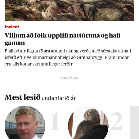
Innlent
Vilj­um að fólk upp­lifi nátt­úr­una og hafi
gam­an
Fjalla­vin­ir fagna 15 ára af­mæli í ár og verða með sér­staka af­mæl­
is­ferð eft­ir versl­un­ar­manna­helgi að Græna­hrygg. Fram und­an
eru alls kon­ar skemmti­leg­ar ferð­ir.
Mest lesið
undanfarið ár
1
2