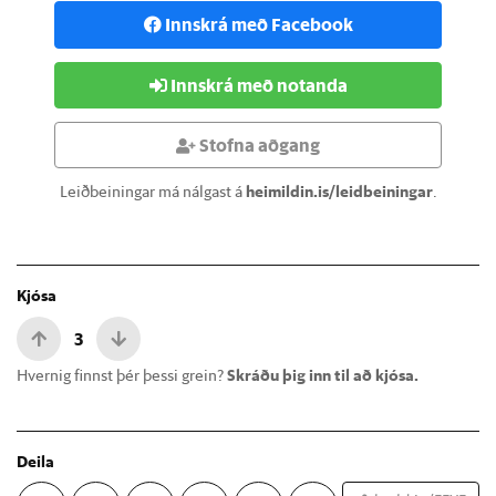
Innskrá með Facebook
Innskrá með notanda
Stofna aðgang
Leiðbeiningar má nálgast á
heimildin.is/leidbeiningar
.
Kjósa
3
Hvernig finnst þér þessi grein?
Skráðu þig inn til að kjósa.
Deila