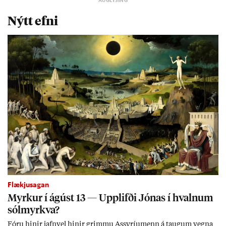
Nýtt efni
Flækjusagan
Myrk­ur í ág­úst 13 — Upp­lifði Jón­as í hvaln­um
sól­myrkva?
Fóru hinir jafn­vel hinir grimmu Ass­yríu­menn á taug­um vegna