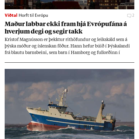
Viðtal
Horft til Evrópu
2
Mað­ur labb­ar ekki fram hjá Evr­ópuf­ána á
hverj­um degi og seg­ir takk
Kri­stof Magnús­son er þekkt­ur rit­höf­und­ur og leik­skáld sem á
þýska móð­ur og ís­lensk­an föð­ur. Hann hef­ur bú­ið í Þýskalandi
frá blautu barns­beini, sem barn í Ham­borg og full­orð­inn í
Berlín, en er vel kunn­ug­ur á Ís­landi og tal­ar ís­lensku. Hvernig
ætli hann upp­lifi að búa í landi inn­an Evr­ópu­sam­bands­ins?