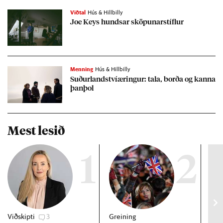
Viðtal
Hús & Hillbilly
Joe Keys hunds­ar sköp­un­ar­stífl­ur
Menning
Hús & Hillbilly
Suð­ur­landstvíær­ing­ur: tala, borða og kanna
þan­þol
Mest lesið
1
2
Viðskipti
3
Greining
Viðt