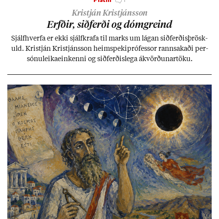
Kristján Kristjánsson
Erfð­ir, sið­ferði og dómgreind
Sjálf­hverfa er ekki sjálf­krafa til marks um lág­an sið­ferð­is­þrösk­
uld. Kristján Kristjáns­son heim­speki­pró­fess­or rann­sak­aði per­
sónu­leika­ein­kenni og sið­ferð­is­lega ákvörð­un­ar­töku.