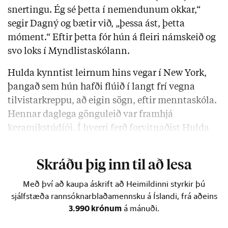
snertingu. Ég sé þetta í nemendunum okkar,“
segir Dagný og bætir við, „þessa ást, þetta
móment.“ Eftir þetta fór hún á fleiri námskeið og
svo loks í Myndlistaskólann.
Hulda kynntist leirnum hins vegar í New York,
þangað sem hún hafði flúið í langt frí vegna
tilvistarkreppu, að eigin sögn, eftir menntaskóla.
Hennar daglega gönguleið var framhjá
keramikstúdíói. Í hverri ferð forvitnaðist Hulda
og kíkti inn …
Skráðu þig inn til að lesa
Með því að kaupa áskrift að Heimildinni styrkir þú
sjálfstæða rannsóknarblaðamennsku á Íslandi, frá aðeins
3.990 krónum
á mánuði.