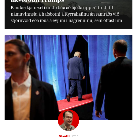
Banda­ríkja­for­seti und­ir­búa að bjóða upp rétt­indi til
námu­vinnslu á hafs­botni á Kyrra­haf­inu án sam­ráðs við
stjórn­völd eða íbúa á eyj­um í ná­grenn­inu, sem ótt­ast um
lífs­við­ur­væri sitt og um­hverfi.
Pistill
1