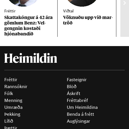
Fréttir
Viðtal
Inn
Skattakóng­ur á 42 ára
Vökn­uðu upp við mar­
RÚV
göml­um Benz: Vel­
tröð
Mar
gengn­in kostaði
un
hjóna­band­ið
Fréttir
Fasteignir
Rannsóknir
Blöð
Fólk
Áskrift
Menning
Fréttabréf
Umræða
Um Heimildina
Þekking
Benda á frétt
Lífið
Auglýsingar
Þættir