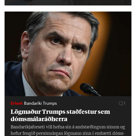
Erlent
Bandaríki Trumps
1
Lög­mað­ur Trumps stað­fest­ur sem
dóms­mála­ráð­herra
Banda­ríkja­for­seti vill hefna sín á and­stæð­ing­um sín­um og
hef­ur feng­ið per­sónu­leg­an lög­mann sinn í embætti dóms­