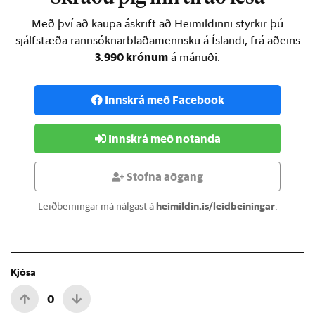
Með því að kaupa áskrift að Heimildinni styrkir þú
sjálfstæða rannsóknarblaðamennsku á Íslandi, frá aðeins
3.990 krónum
á mánuði.
Innskrá með Facebook
Innskrá með notanda
Stofna aðgang
Leiðbeiningar má nálgast á
heimildin.is/leidbeiningar
.
Kjósa
0