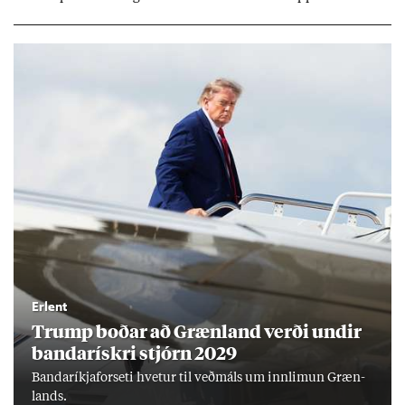
ar hafi engu að síð­ur skap­að áskor­an­ir.
Erlent
Trump boð­ar að Græn­land verði und­ir
banda­rískri stjórn 2029
Banda­ríkja­for­seti hvet­ur til veð­máls um inn­limun Græn­
lands.