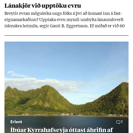
Lána­kjör við upp­töku evru
Breyt­ir evr­an mögu­leika ungs fólks á því að kom­ast inn á fast­
eigna­mark­að­inn? Upp­taka evru myndi um­bylta lánaum­hverfi
ís­lenskra heim­ila, seg­ir Gauti B. Eggerts­son. Ef mið­að er við 60
millj­óna króna lán til 25 ára myndi mán­að­ar­leg greiðslu­byrði
lækka um þriðj­ung.
Erlent
1
Íbú­ar Kyrra­hafs­eyja ótt­ast áhrif­in af