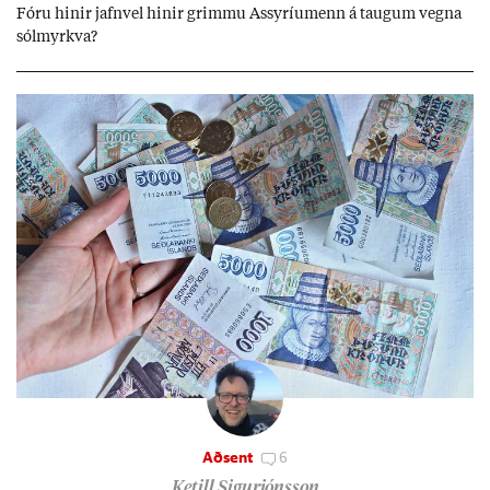
Fóru hinir jafn­vel hinir grimmu Ass­yríu­menn á taug­um vegna
sól­myrkva?
Aðsent
6
Ketill Sigurjónsson