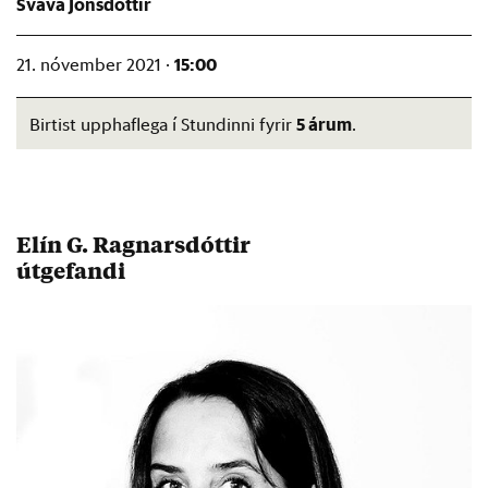
Svava Jónsdóttir
15:00
21. nóvember 2021 ·
5 árum
Birtist upphaflega í Stundinni fyrir
.
Elín G. Ragnarsdóttir
útgefandi