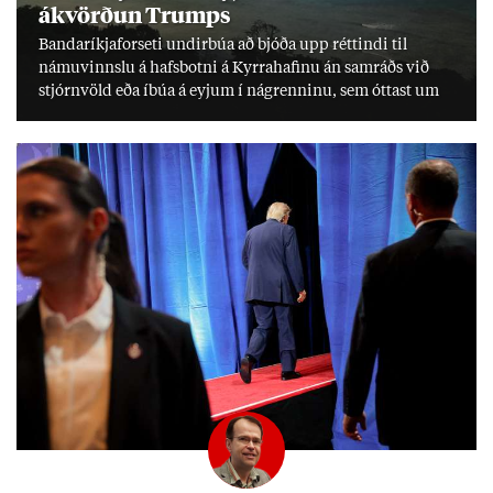
ákvörð­un Trumps
Banda­ríkja­for­seti und­ir­búa að bjóða upp rétt­indi til
námu­vinnslu á hafs­botni á Kyrra­haf­inu án sam­ráðs við
stjórn­völd eða íbúa á eyj­um í ná­grenn­inu, sem ótt­ast um
lífs­við­ur­væri sitt og um­hverfi.