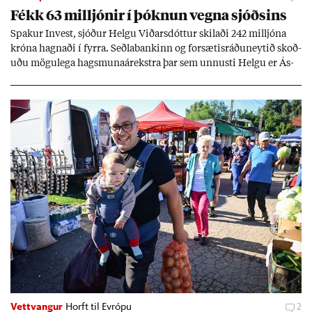
Fékk 63 millj­ón­ir í þókn­un vegna sjóðs­ins
Spak­ur In­vest, sjóð­ur Helgu Við­ars­dótt­ur skil­aði 242 millj­óna
króna hagn­aði í fyrra. Seðla­bank­inn og for­sæt­is­ráðu­neyt­ið skoð­
uðu mögu­lega hags­muna­árekstra þar sem unnusti Helgu er Ás­
geir Jóns­son seðla­banka­stjóri.
Vettvangur
Horft til Evrópu
2