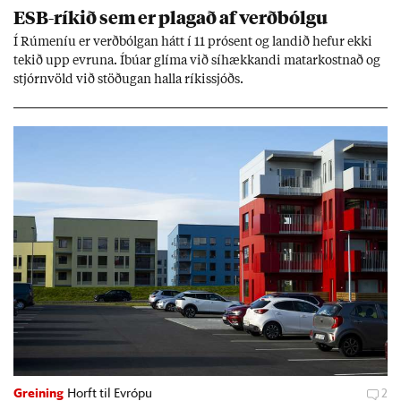
ESB-rík­ið sem er plag­að af verð­bólgu
Í Rúm­en­íu er verð­bólg­an hátt í 11 pró­sent og land­ið hef­ur ekki
tek­ið upp evr­una. Íbú­ar glíma við sí­hækk­andi mat­ar­kostn­að og
stjórn­völd við stöð­ug­an halla rík­is­sjóðs.
Greining
Horft til Evrópu
2