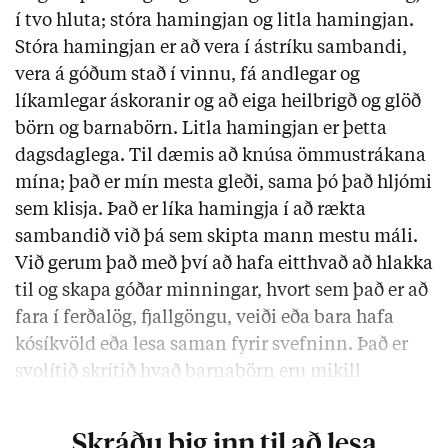
í tvo hluta; stóra hamingjan og litla hamingjan.
Stóra hamingjan er að vera í ástríku sambandi,
vera á góðum stað í vinnu, fá andlegar og
líkamlegar áskoranir og að eiga heilbrigð og glöð
börn og barnabörn. Litla hamingjan er þetta
dagsdaglega. Til dæmis að knúsa ömmustrákana
mína; það er mín mesta gleði, sama þó það hljómi
sem klisja. Það er líka hamingja í að rækta
sambandið við þá sem skipta mann mestu máli.
Við gerum það með því að hafa eitthvað að hlakka
til og skapa góðar minningar, hvort sem það er að
fara í ferðalög, fjallgöngu, veiði eða bara hafa
kósíkvöld eða lesa saman fyrir svefninn. Það er
svolítið skrítið hvað barnabörn eru mikill
hamingjuvaldur; það kom mér hálfpartinn …
Skráðu þig inn til að lesa