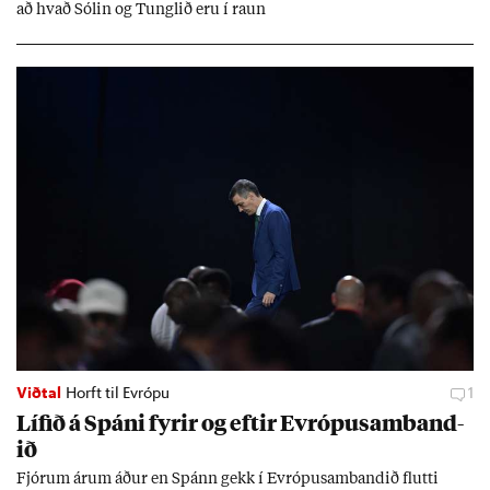
að hvað Sól­in og Tungl­ið eru í raun
Viðtal
Horft til Evrópu
1
Líf­ið á Spáni fyr­ir og eft­ir Evr­ópu­sam­band­
ið
Fjór­um ár­um áð­ur en Spánn gekk í Evr­ópu­sam­band­ið flutti