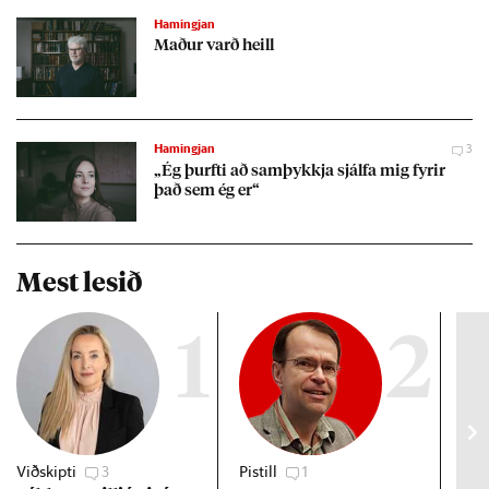
Hamingjan
Mað­ur varð heill
Hamingjan
3
„Ég þurfti að sam­þykkja sjálfa mig fyr­ir
það sem ég er“
Mest lesið
1
2
Viðskipti
3
Pistill
1
Gre