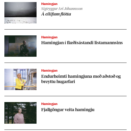
Hamingjan
Sigtryggur Ari Jóhannsson
Á ei­líf­um flótta
Hamingjan
Ham­ingj­an í flæð­is­ástandi lista­manns­ins
Hamingjan
End­ur­heimti ham­ingj­una með að­stoð og
breyttu hug­ar­fari
Hamingjan
Fjall­göng­ur veita ham­ingju