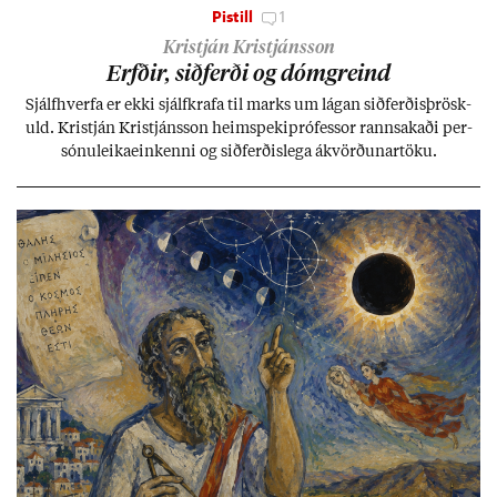
Pistill
1
Kristján Kristjánsson
Erfð­ir, sið­ferði og dómgreind
Sjálf­hverfa er ekki sjálf­krafa til marks um lág­an sið­ferð­is­þrösk­
uld. Kristján Kristjáns­son heim­speki­pró­fess­or rann­sak­aði per­
sónu­leika­ein­kenni og sið­ferð­is­lega ákvörð­un­ar­töku.