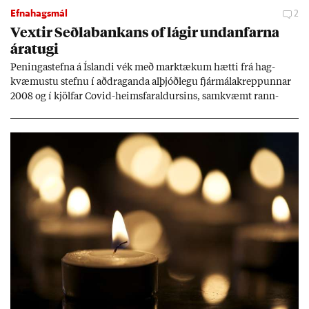
Efnahagsmál
2
Vext­ir Seðla­bank­ans of lág­ir und­an­farna
ára­tugi
Pen­inga­stefna á Ís­landi vék með mark­tæk­um hætti frá hag­
kvæm­ustu stefnu í að­drag­anda al­þjóð­legu fjár­málakrepp­unn­ar
2008 og í kjöl­far Covid-heims­far­ald­urs­ins, sam­kvæmt rann­
sókn­ar­rit­gerð Seðla­bank­ans. Vext­ir hafa al­mennt ver­ið of lág­ir.
Tíð áföll og óvissa tor­velda hag­stjórn á Ís­landi.