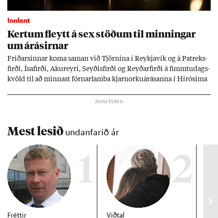
Innlent
Kert­um fleytt á sex stöð­um til minn­ing­ar
um árás­irn­ar
Frið­arsinn­ar koma sam­an við Tjörn­ina í Reykja­vík og á Pat­reks­
firði, Ísa­firði, Ak­ur­eyri, Seyð­is­firði og Reyð­ar­firði á fimmtu­dags­
kvöld til að minn­ast fórn­ar­lamba kjarn­orku­árás­anna í Hírósíma
og Naga­sakí.
Mest lesið
undanfarið ár
1
2
Fréttir
Viðtal
Inn