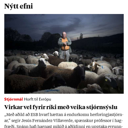
Nýtt efni
Stjórnmál
Horft til Evrópu
Virk­ar vel fyr­ir ríki með veika stjórn­sýslu
„Með að­ild að ESB hvarf hætt­an á end­ur­komu her­for­ingja­stjórn­
ar,“ seg­ir Jesús Fer­nández-Villa­ver­de, spænsk­ur pró­fess­or í hag­
fræði. Spánn hafi hagn­ast mik­ið á að­ild­inni en upp­taka evr­unn­