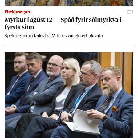
Flækjusagan
1
Myrk­ur í ág­úst 12 — Spáð fyr­ir sól­myrkva í
fyrsta sinn
Spek­ing­ur­inn Þa­les frá Míletus var ekk­ert blá­vatn