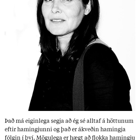
Það má eiginlega segja að ég sé alltaf á höttunum
eftir hamingjunni og það er ákveðin hamingja
fólgin í því. Mögulega er hægt að flokka hamingju