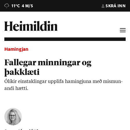
11°C
4 M/S
SKRÁ INN
Hamingjan
Fallegar minningar og
þakklæti
Ólík­ir ein­stak­ling­ar upp­lifa ham­ingj­una með mis­mun­
andi hætti.