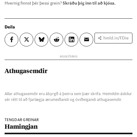
Hvernig finnst þér þessi grein?
Skráðu þig inn til að kjósa.
Deila
hmld.in/FDie
Athugasemdir
Allar athugasemdir eru ábyrgð á þeirra sem þær skrifa. Heimildin áskilur
sér rétt til að fjarlægja ærumeiðandi og óviðeigandi athugasemdir.
TENGDAR GREINAR
Hamingjan