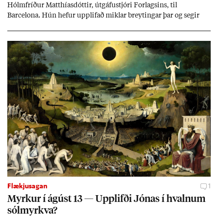
Hólm­fríð­ur Matth­ías­dótt­ir, út­gáfu­stjóri For­lags­ins, til
Barcelona. Hún hef­ur upp­lif­að mikl­ar breyt­ing­ar þar og seg­ir
Evr­ópu­sam­band­ið hafa dælt styrkj­um til Spán­ar og það til ým­
issa mála, eins og til end­ur­bóta á sam­göng­um og land­bún­aði
jafnt sem styrkj­um til menn­ing­ar­mála. Þá hafi katalónsk­an hlot­
ið með­byr.
Flækjusagan
1
Myrk­ur í ág­úst 13 — Upp­lifði Jón­as í hvaln­um
sól­myrkva?