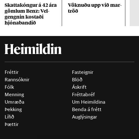
Skattakóng­ur á 42 ára
Vökn­uðu upp við mar­
RÚV
göml­um Benz: Vel­
tröð
Mar
gengn­in kostaði
un
hjóna­band­ið
Fréttir
Fasteignir
Rannsóknir
Blöð
Fólk
Áskrift
Menning
Fréttabréf
Umræða
Um Heimildina
Þekking
Benda á frétt
Lífið
Auglýsingar
Þættir