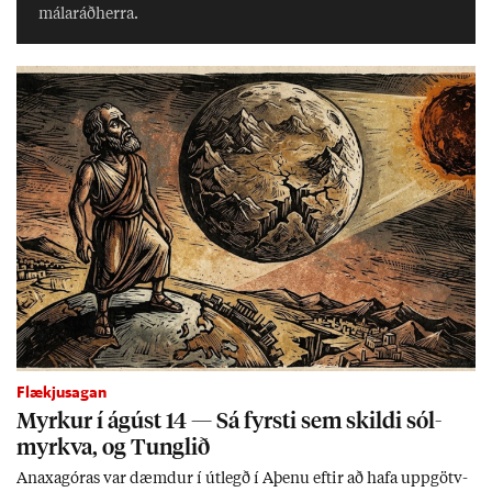
mála­ráð­herra.
Flækjusagan
Myrk­ur í ág­úst 14 — Sá fyrsti sem skildi sól­
myrkva, og Tungl­ið
An­axagór­as var dæmd­ur í út­legð í Aþenu eft­ir að hafa upp­götv­