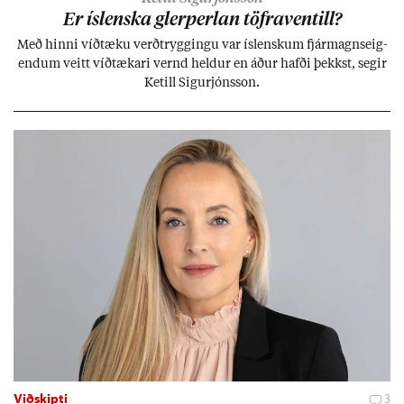
Er ís­lenska glerperl­an töfra­ventill?
Með hinni víð­tæku verð­trygg­ingu var ís­lensk­um fjár­magns­eig­
end­um veitt víð­tæk­ari vernd held­ur en áð­ur hafði þekkst, seg­ir
Ketill Sig­ur­jóns­son.
Viðskipti
3