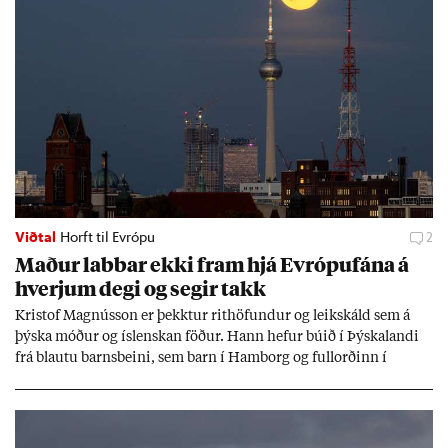
Viðtal
Horft til Evrópu
2
Mað­ur labb­ar ekki fram hjá Evr­ópuf­ána á
hverj­um degi og seg­ir takk
Kri­stof Magnús­son er þekkt­ur rit­höf­und­ur og leik­skáld sem á
þýska móð­ur og ís­lensk­an föð­ur. Hann hef­ur bú­ið í Þýskalandi
frá blautu barns­beini, sem barn í Ham­borg og full­orð­inn í
Berlín, en er vel kunn­ug­ur á Ís­landi og tal­ar ís­lensku. Hvernig
ætli hann upp­lifi að búa í landi inn­an Evr­ópu­sam­bands­ins?