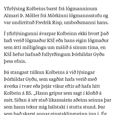
Yfirlýsing Kolbeins barst frá lögmanninum
Almari Þ. Möller frá Mörkinni lögmannsstofu og
var undirrituð Fredrik Risp, umboðsmanni hans.
Í yfirlýsingunni ávarpar Kolbeinn ekki hvort það
hafi verið lögmaður KSÍ eða hans eigin lögmaður
sem átti milligöngu um málið á sínum tíma, en
KSÍ hefur hafnað fullyrðingum Þórhildar Gyðu
þess efnis.
Þá stangast túlkun Kolbeins á við lýsingar
Þórhildar Gyðu, sem sagðist hafa verið með
áverka í tvær eða þrjár vikur eftir að hafa hitt
Kolbein á B5. „Hann grípur sem sagt í klofið á
mér. Síðan á sér stað líkamsárás aðeins seinna þar
sem hann tekur mig hálstaki í stutta stund. Þar
sem það skarst annar einstaklingurinn inn í. Ég