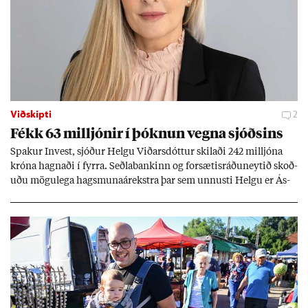
Viðskipti
2
Fékk 63 millj­ón­ir í þókn­un vegna sjóðs­ins
Spak­ur In­vest, sjóð­ur Helgu Við­ars­dótt­ur skil­aði 242 millj­óna
króna hagn­aði í fyrra. Seðla­bank­inn og for­sæt­is­ráðu­neyt­ið skoð­
uðu mögu­lega hags­muna­árekstra þar sem unnusti Helgu er Ás­
geir Jóns­son seðla­banka­stjóri.