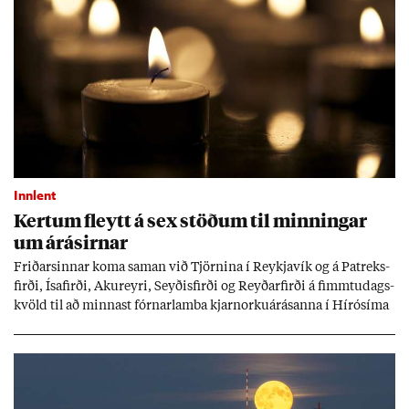
Innlent
Kert­um fleytt á sex stöð­um til minn­ing­ar
um árás­irn­ar
Frið­arsinn­ar koma sam­an við Tjörn­ina í Reykja­vík og á Pat­reks­
firði, Ísa­firði, Ak­ur­eyri, Seyð­is­firði og Reyð­ar­firði á fimmtu­dags­
kvöld til að minn­ast fórn­ar­lamba kjarn­orku­árás­anna í Hírósíma
og Naga­sakí.