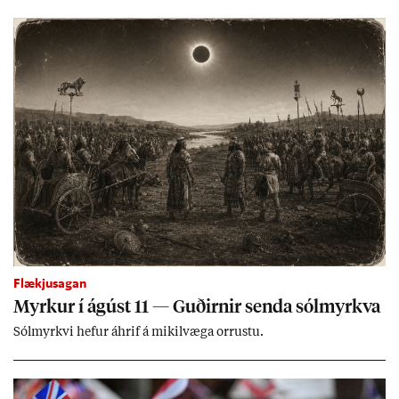
ing­ur við bænd­ur og dreif­býli breyt­ast mik­ið frá nú­ver­andi
kerfi, en sveigj­an­leiki til lausna er um­tals­verð­ur.
Flækjusagan
Myrk­ur í ág­úst 11 — Guð­irn­ir senda sól­myrkva
Sól­myrkvi hef­ur áhrif á mik­il­væga orr­ustu.