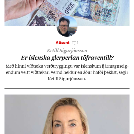
Aðsent
1
Ketill Sigurjónsson
Er ís­lenska glerperl­an töfra­ventill?
Með hinni víð­tæku verð­trygg­ingu var ís­lensk­um fjár­magns­eig­
end­um veitt víð­tæk­ari vernd held­ur en áð­ur hafði þekkst, seg­ir
Ketill Sig­ur­jóns­son.