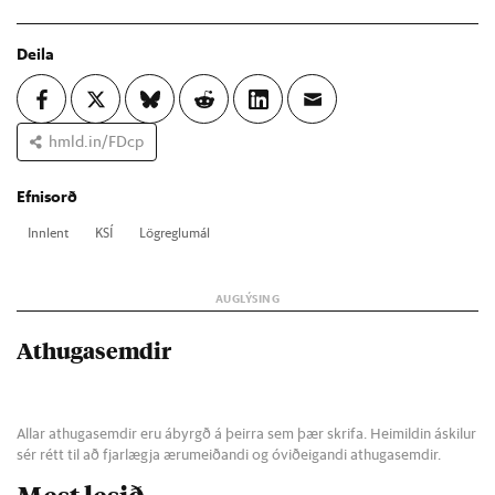
Deila
hmld.in/FDcp
Efnisorð
Inn­lent
KSÍ
Lög­reglu­mál
Athugasemdir
Allar athugasemdir eru ábyrgð á þeirra sem þær skrifa. Heimildin áskilur
sér rétt til að fjarlægja ærumeiðandi og óviðeigandi athugasemdir.
Mest lesið