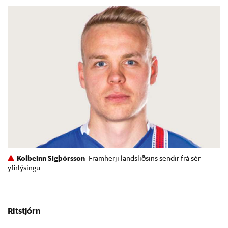
Kolbeinn Sigþórsson
Framherji landsliðsins sendir frá sér
yfirlýsingu.
Ritstjórn