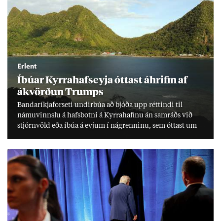
Erlent
Íbú­ar Kyrra­hafs­eyja ótt­ast áhrif­in af
ákvörð­un Trumps
Banda­ríkja­for­seti und­ir­búa að bjóða upp rétt­indi til
námu­vinnslu á hafs­botni á Kyrra­haf­inu án sam­ráðs við
stjórn­völd eða íbúa á eyj­um í ná­grenn­inu, sem ótt­ast um
lífs­við­ur­væri sitt og um­hverfi.