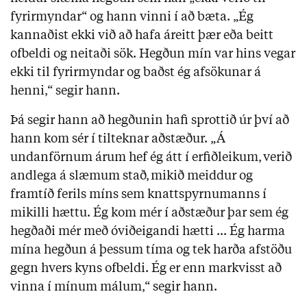
fyrirmyndar“ og hann vinni í að bæta. „Ég
kannaðist ekki við að hafa áreitt þær eða beitt
ofbeldi og neitaði sök. Hegðun mín var hins vegar
ekki til fyrirmyndar og baðst ég afsökunar á
henni,“ segir hann.
Þá segir hann að hegðunin hafi sprottið úr því að
hann kom sér í tilteknar aðstæður. „Á
undanförnum árum hef ég átt í erfiðleikum, verið
andlega á slæmum stað, mikið meiddur og
framtíð ferils míns sem knattspyrnumanns í
mikilli hættu. Ég kom mér í aðstæður þar sem ég
hegðaði mér með óviðeigandi hætti ... Ég harma
mína hegðun á þessum tíma og tek harða afstöðu
gegn hvers kyns ofbeldi. Ég er enn markvisst að
vinna í mínum málum,“ segir hann.