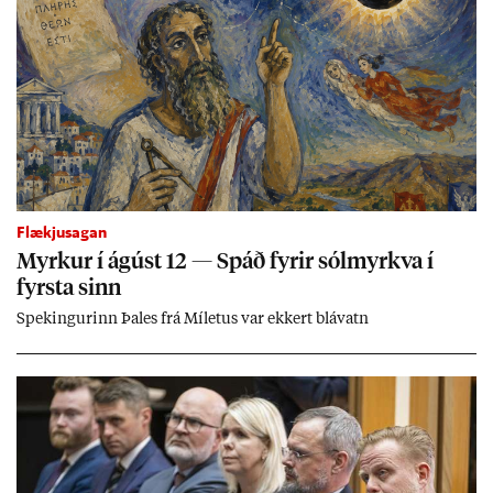
Flækjusagan
Myrk­ur í ág­úst 12 — Spáð fyr­ir sól­myrkva í
fyrsta sinn
Spek­ing­ur­inn Þa­les frá Míletus var ekk­ert blá­vatn