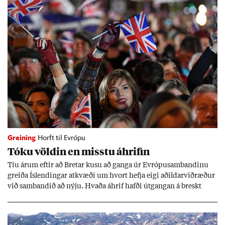
Greining
Horft til Evrópu
Tóku völd­in en misstu áhrif­in
Tíu ár­um eft­ir að Bret­ar kusu að ganga úr Evr­ópu­sam­band­inu
greiða Ís­lend­ing­ar at­kvæði um hvort hefja eigi að­ild­ar­við­ræð­ur
við sam­band­ið að nýju. Hvaða áhrif hafði út­gang­an á breskt
sam­fé­lag og hvaða lex­íu geta Ís­lend­ing­ar lært af henni?