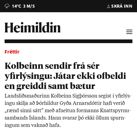
14°C
3 M/S
SKRÁ INN
Fréttir
Kolbeinn sendir frá sér
yfirlýsingu: Játar ekki ofbeldi
en greiddi samt bætur
Lands­liðs­mað­ur­inn Kol­beinn Sig­þórs­son seg­ist í yf­ir­lýs­
ingu skilja að Þór­hild­ur Gyða Arn­ars­dótt­ir hafi ver­ið
„rænd sinni sátt“ með af­neit­un for­manns Knatt­spyrnu­
sam­bands Ís­lands. Hann svar­ar þó ekki öll­um spurn­
ing­um sem vakn­að hafa.