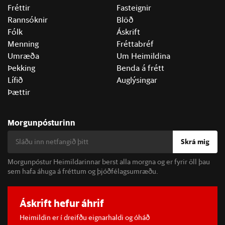
Fréttir
Fasteignir
Rannsóknir
Blöð
Fólk
Áskrift
Menning
Fréttabréf
Umræða
Um Heimildina
Þekking
Benda á frétt
Lífið
Auglýsingar
Þættir
Morgunpósturinn
Skrá mig
Morgunpóstur Heimildarinnar berst alla morgna og er fyrir öll þau
sem hafa áhuga á fréttum og þjóðfélagsumræðu.
Áskrift hefur áhrif
Heimildin er í dreifðu eignarhaldi og óháð