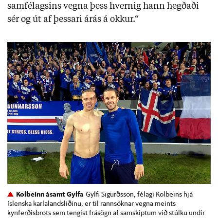
samfélagsins vegna þess hvernig hann hegðaði
sér og út af þessari árás á okkur.“
Kolbeinn ásamt Gylfa
Gylfi Sigurðsson, félagi Kolbeins hjá
íslenska karlalandsliðinu, er til rannsóknar vegna meints
kynferðisbrots sem tengist frásögn af samskiptum við stúlku undir