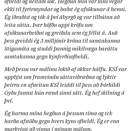
ofbeldi og neitaði sök. Hegðun mín var hins vegar
ekki til fyrirmyndar og baðst ég afsökunar á henni.
Ég iðraðist og tók á því ábyrgð og var tilbúinn að
leita sátta. Þær höfðu uppi kröfu um
afsökunarbeiðni og greiðslu sem ég féllst á. Auk
þess greiddi ég 3 milljónir króna til samtakanna
Stígamóta og studdi þannig mikilvæga baráttu
samtakanna gegn kynferðisofbeldi.
Með þessu var málinu lokið af okkar hálfu. KSÍ var
upplýst um framvindu sáttaviðræðna og lyktir
þeirra en afneitun KSÍ leiddi til þess að Þórhildi
Gyðu fannst hún rænd sinni sátt. Ég hef skilning á
því.
Ég harma mína hegðun á þessum tíma og tek
harða afstöðu gegn hvers kyns ofbeldi. Ég er enn
markvisst að vinna í mínum málum.