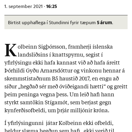
16:25
1. september 2021 ·
5 árum
Birtist upphaflega í Stundinni fyrir tæpum
.
K
olbeinn Sigþórsson, framherji íslenska
landsliðsins í knattspyrnu, segist í
yfirlýsingu ekki hafa kannast við að hafa áreitt
Þórhildi Gyðu Arnarsdóttur og vinkonu hennar á
skemmstistaðnum B5 haustið 2017, en engu að
síður „hegðað sér með óviðeigandi hætti“ og greitt
þeim peninga vegna þess. Um leið hafi hann
styrkt samtökin Stígamót, sem berjast gegn
kynferðisofbeldi, um þrjár milljónir króna.
Í yfirlýsingunni játar Kolbeinn ekki ofbeldi,
heldur slæma hegðun sem hafi „ekki verið til