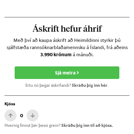
Áskrift hefur áhrif
Með því að kaupa áskrift að Heimildinni styrkir þú
sjálfstæða rannsóknarblaðamennsku á Íslandi, frá aðeins
3.990 krónum
á mánuði.
Sjá meira
Ertu nú þegar áskrifandi?
Skráðu þig inn hér
.
Kjósa
0
Hvernig finnst þér þessi grein?
Skráðu þig inn til að kjósa.