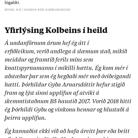
lögaldri.
MYND: KSÍ / HILMAR ÞÓR GUÐMUNDSSON
Yfirlýsing Kolbeins í heild
Á undanförnum árum hef ég átt í
erfiðleikum, verið andlega á slæmum stað, mikið
meiddur og framtíð ferils míns sem
knattspyrnumanns í mikilli hættu. Ég kom mér í
aðstæður þar sem ég hegðaði mér með óviðeigandi
hætti. Þórhildur Gyða Arnarsdóttir hefur stigið
fram og lýst sinni upplifun af atviki á
skemmtistaðnum B5 haustið 2017. Vorið 2018 hitti
ég Þórhildi Gyðu og vinkonu hennar og hlustaði á
þeirra upplifun.
Ég kannaðist ekki við að hafa áreitt þær eða beitt