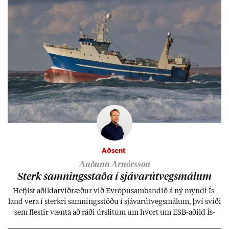
Aðsent
Auðunn Arnórsson
Sterk samn­ings­staða í sjáv­ar­út­vegs­mál­um
Hefj­ist að­ild­ar­við­ræð­ur við Evr­ópu­sam­band­ið á ný myndi Ís­
land vera í sterkri samn­ings­stöðu í sjáv­ar­út­vegs­mál­um, því sviði
sem flest­ir vænta að ráði úr­slit­um um hvort um ESB-að­ild Ís­
lands geti sam­ist. Hvað land­bún­að­ar­mál snert­ir myndi stuðn­