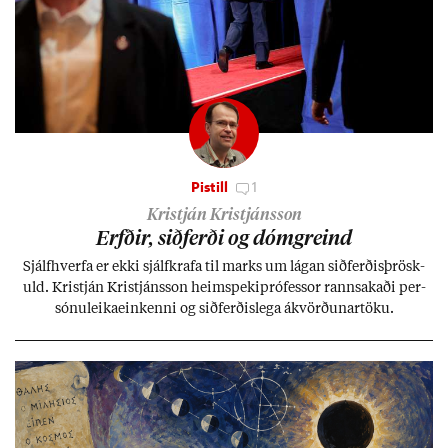
Pistill
1
Kristján Kristjánsson
Erfð­ir, sið­ferði og dómgreind
Sjálf­hverfa er ekki sjálf­krafa til marks um lág­an sið­ferð­is­þrösk­
uld. Kristján Kristjáns­son heim­speki­pró­fess­or rann­sak­aði per­
sónu­leika­ein­kenni og sið­ferð­is­lega ákvörð­un­ar­töku.