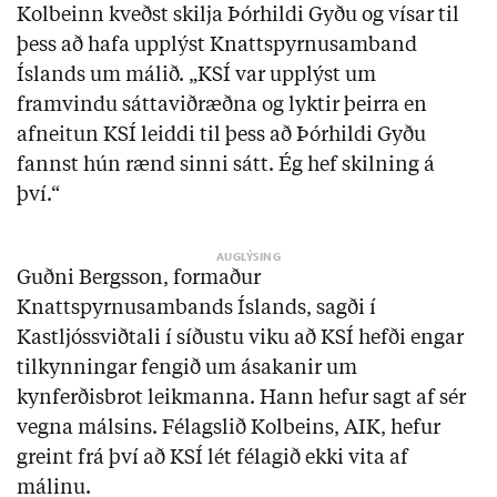
Kolbeinn kveðst skilja Þórhildi Gyðu og vísar til
þess að hafa upplýst Knattspyrnusamband
Íslands um málið. „KSÍ var upplýst um
framvindu sáttaviðræðna og lyktir þeirra en
afneitun KSÍ leiddi til þess að Þórhildi Gyðu
fannst hún rænd sinni sátt. Ég hef skilning á
því.“
Guðni Bergsson, formaður
Knattspyrnusambands Íslands, sagði í
Kastljóssviðtali í síðustu viku að KSÍ hefði engar
tilkynningar fengið um ásakanir um
kynferðisbrot leikmanna. Hann hefur sagt af sér
vegna málsins. Félagslið Kolbeins, AIK, hefur
greint frá því að KSÍ lét félagið ekki vita af
málinu.