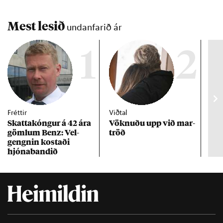
Mest lesið
undanfarið ár
1
2
Fréttir
Viðtal
Inn
Skattakóng­ur á 42 ára
Vökn­uðu upp við mar­
RÚV
göml­um Benz: Vel­
tröð
Mar
gengn­in kostaði
un
hjóna­band­ið