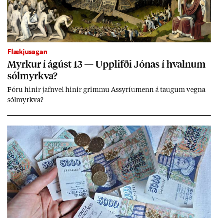
Flækjusagan
Myrk­ur í ág­úst 13 — Upp­lifði Jón­as í hvaln­um
sól­myrkva?
Fóru hinir jafn­vel hinir grimmu Ass­yríu­menn á taug­um vegna
sól­myrkva?