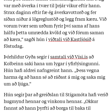
var með áverka í tvær til þrjár vikur eftir hann.
Strax daginn eftir fæ ég áverkavottorð og fer
síðan niður á lögreglustöð og legg fram kæru. Við
vorum tvær sem urðum fyrir því sama af hans
hálfu þetta umrædda kvöld og við fórum saman
að kæra,“ sagði hún í
viðtali við Kastljósið
á
föstudag.
Þórhildur Gyða segir í
samtali við Vísi.is
að
Kolbeinn saki hana um lygar í yfirlýsingunni.
Hún hafi aldrei nafngreint hann. „Þess vegna
harma ég að hann sé að ráðast á mig og saka mig
um að ljúga.“
Hún segir þar að greiðslan til Stígamóta hafi verið
hugmynd hennar og vinkonu hennar. „Okkur
fannst að hann þyrfti að borga til baka til