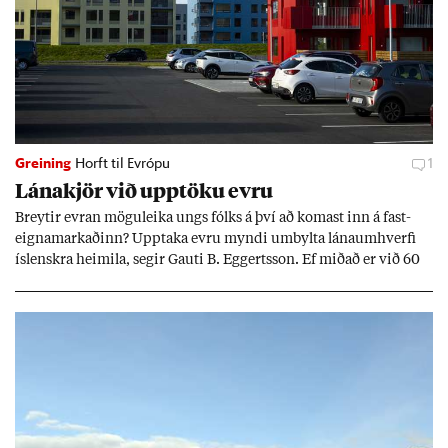
Greining
Horft til Evrópu
1
Lána­kjör við upp­töku evru
Breyt­ir evr­an mögu­leika ungs fólks á því að kom­ast inn á fast­
eigna­mark­að­inn? Upp­taka evru myndi um­bylta lánaum­hverfi
ís­lenskra heim­ila, seg­ir Gauti B. Eggerts­son. Ef mið­að er við 60
millj­óna króna lán til 25 ára myndi mán­að­ar­leg greiðslu­byrði
lækka um þriðj­ung.