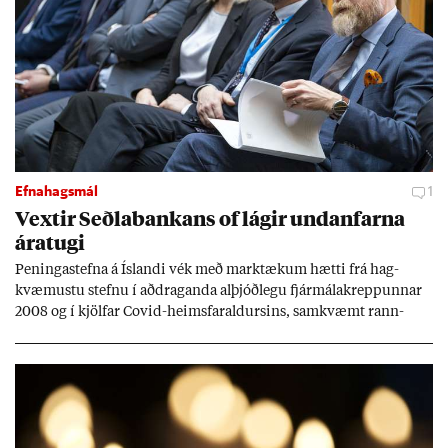
Efnahagsmál
1
Vext­ir Seðla­bank­ans of lág­ir und­an­farna
ára­tugi
Pen­inga­stefna á Ís­landi vék með mark­tæk­um hætti frá hag­
kvæm­ustu stefnu í að­drag­anda al­þjóð­legu fjár­málakrepp­unn­ar
2008 og í kjöl­far Covid-heims­far­ald­urs­ins, sam­kvæmt rann­
sókn­ar­rit­gerð Seðla­bank­ans. Vext­ir hafa al­mennt ver­ið of lág­ir.
Tíð áföll og óvissa tor­velda hag­stjórn á Ís­landi.