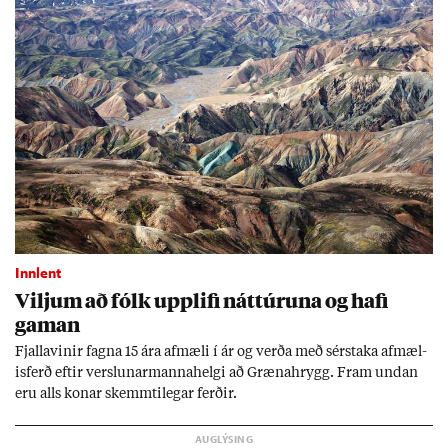
Innlent
Vilj­um að fólk upp­lifi nátt­úr­una og hafi
gam­an
Fjalla­vin­ir fagna 15 ára af­mæli í ár og verða með sér­staka af­mæl­
is­ferð eft­ir versl­un­ar­manna­helgi að Græna­hrygg. Fram und­an
eru alls kon­ar skemmti­leg­ar ferð­ir.