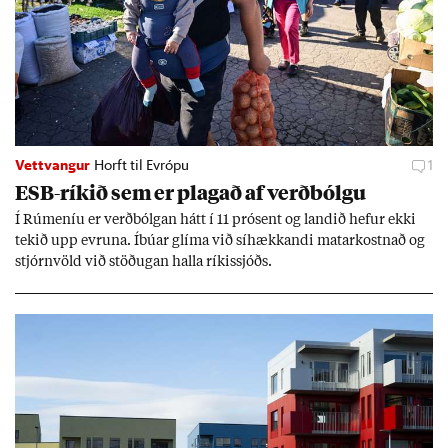
Vettvangur
Horft til Evrópu
1
ESB-rík­ið sem er plag­að af verð­bólgu
Í Rúm­en­íu er verð­bólg­an hátt í 11 pró­sent og land­ið hef­ur ekki
tek­ið upp evr­una. Íbú­ar glíma við sí­hækk­andi mat­ar­kostn­að og
stjórn­völd við stöð­ug­an halla rík­is­sjóðs.