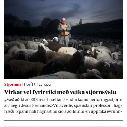
Stjórnmál
Horft til Evrópu
Virk­ar vel fyr­ir ríki með veika stjórn­sýslu
„Með að­ild að ESB hvarf hætt­an á end­ur­komu her­for­ingja­stjórn­
ar,“ seg­ir Jesús Fer­nández-Villa­ver­de, spænsk­ur pró­fess­or í hag­
fræði. Spánn hafi hagn­ast mik­ið á að­ild­inni en upp­taka evr­unn­
ar hafi engu að síð­ur skap­að áskor­an­ir.