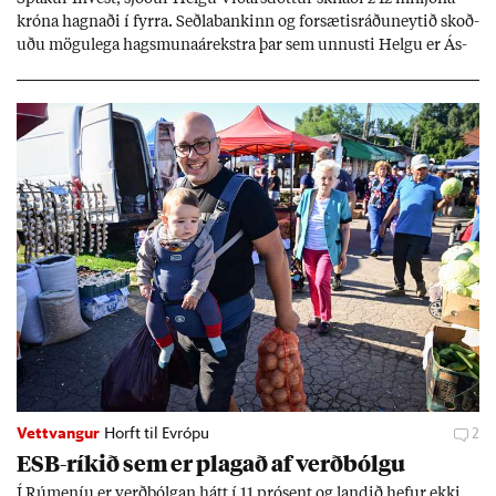
króna hagn­aði í fyrra. Seðla­bank­inn og for­sæt­is­ráðu­neyt­ið skoð­
uðu mögu­lega hags­muna­árekstra þar sem unnusti Helgu er Ás­
geir Jóns­son seðla­banka­stjóri.
Vettvangur
Horft til Evrópu
2
ESB-rík­ið sem er plag­að af verð­bólgu
Í Rúm­en­íu er verð­bólg­an hátt í 11 pró­sent og land­ið hef­ur ekki