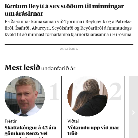
Kert­um fleytt á sex stöð­um til minn­ing­ar
um árás­irn­ar
Frið­arsinn­ar koma sam­an við Tjörn­ina í Reykja­vík og á Pat­reks­
firði, Ísa­firði, Ak­ur­eyri, Seyð­is­firði og Reyð­ar­firði á fimmtu­dags­
kvöld til að minn­ast fórn­ar­lamba kjarn­orku­árás­anna í Hírósíma
og Naga­sakí.
Mest lesið
undanfarið ár
1
2
Fréttir
Viðtal
Inn
Skattakóng­ur á 42 ára
Vökn­uðu upp við mar­
RÚV
göml­um Benz: Vel­
tröð
Mar