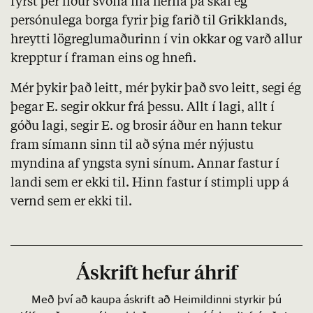
fyrst þér líður svona illa hérna þá skal ég
persónulega borga fyrir þig farið til Grikklands,
hreytti lögreglumaðurinn í vin okkar og varð allur
krepptur í framan eins og hnefi.
Mér þykir það leitt, mér þykir það svo leitt, segi ég
þegar E. segir okkur frá þessu. Allt í lagi, allt í
góðu lagi, segir E. og brosir áður en hann tekur
fram símann sinn til að sýna mér nýjustu
myndina af yngsta syni sínum. Annar fastur í
landi sem er ekki til. Hinn fastur í stimpli upp á
vernd sem er ekki til.
Áskrift hefur áhrif
Með því að kaupa áskrift að Heimildinni styrkir þú