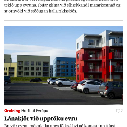
tek­ið upp evr­una. Íbú­ar glíma við sí­hækk­andi mat­ar­kostn­að og
stjórn­völd við stöð­ug­an halla rík­is­sjóðs.
Greining
Horft til Evrópu
2
Lána­kjör við upp­töku evru
Breyt­ir evr­an mögu­leika ungs fólks á því að kom­ast inn á fast­