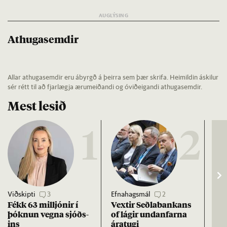
Athugasemdir
Allar athugasemdir eru ábyrgð á þeirra sem þær skrifa. Heimildin áskilur
sér rétt til að fjarlægja ærumeiðandi og óviðeigandi athugasemdir.
Mest lesið
1
2
Viðskipti
3
Efnahagsmál
2
Pisti
Fékk 63 millj­ón­ir í
Vext­ir Seðla­bank­ans
Kri
þókn­un vegna sjóðs­
of lág­ir und­an­farna
Erfð
ins
ára­tugi
dó