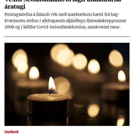
ára­tugi
Pen­inga­stefna á Ís­landi vék með mark­tæk­um hætti frá hag­
kvæm­ustu stefnu í að­drag­anda al­þjóð­legu fjár­málakrepp­unn­ar
2008 og í kjöl­far Covid-heims­far­ald­urs­ins, sam­kvæmt rann­
sókn­ar­rit­gerð Seðla­bank­ans. Vext­ir hafa al­mennt ver­ið of lág­ir.
Tíð áföll og óvissa tor­velda hag­stjórn á Ís­landi.
Innlent