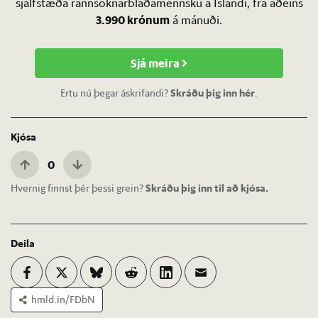
sjálfstæða rannsóknarblaðamennsku á Íslandi, frá aðeins
3.990 krónum
á mánuði.
Sjá meira
Ertu nú þegar áskrifandi?
Skráðu þig inn hér
.
Kjósa
0
Hvernig finnst þér þessi grein?
Skráðu þig inn til að kjósa.
Deila
hmld.in/FDbN