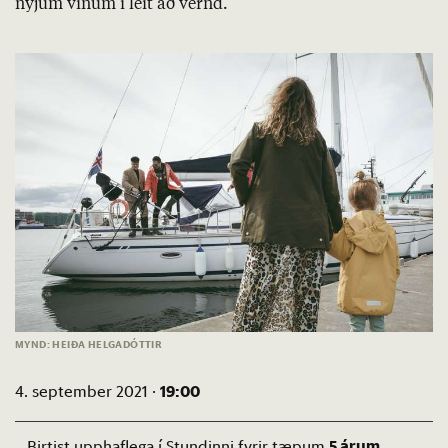
nýj­um vin­um í leit að vernd.
MYND: HEIÐA HELGADÓTTIR
19:00
4. september 2021 ·
5 árum
Birtist upphaflega í Stundinni fyrir tæpum
.