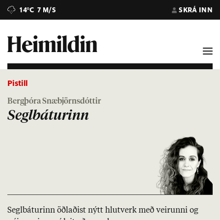
14°C
7 M/S
SKRÁ INN
Pistill
Bergþóra Snæbjörnsdóttir
Seglbáturinn
Segl­bát­ur­inn öðl­að­ist nýtt hlut­verk með veirunni og