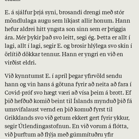
E. á sjálfur þrjá syni, brosandi drengi með stór
möndlulaga augu sem líkjast allir honum. Hann
hefur aldrei hitt yngsta son sinn sem er þriggja
ára. Mér þykir það svo leitt, segi ég. Þetta er allt í
lagi, allt í lagi, segir E. og brosir hlýlega svo skín í
örlítið dökkar tennur. Hann er yngri en við en
virðist eldri.
Við kynntumst E. í apríl þegar yfirvöld sendu
hann og vin hans á götuna fyrir að neita að fara í
Covid-próf svo hægt væri að vísa þeim á brott. Ef
þið hefðuð komið beint til Íslands mynduð þið fá
umsvifalaust vernd en þið komuð fyrst til
Grikklands svo við getum ekkert gert fyrir ykkur,
segir Útlendingastofnun. En við vorum á flótta,
við þurftum að flýja með gúmmítuðru yfir