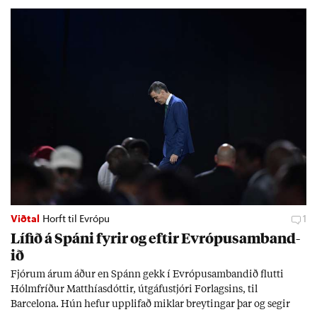
Viðtal
Horft til Evrópu
1
Líf­ið á Spáni fyr­ir og eft­ir Evr­ópu­sam­band­
ið
Fjór­um ár­um áð­ur en Spánn gekk í Evr­ópu­sam­band­ið flutti
Hólm­fríð­ur Matth­ías­dótt­ir, út­gáfu­stjóri For­lags­ins, til
Barcelona. Hún hef­ur upp­lif­að mikl­ar breyt­ing­ar þar og seg­ir