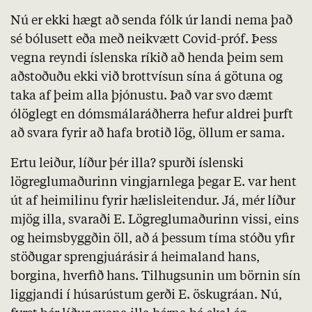
Nú er ekki hægt að senda fólk úr landi nema það
sé bólusett eða með neikvætt Covid-próf. Þess
vegna reyndi íslenska ríkið að henda þeim sem
aðstoðuðu ekki við brottvísun sína á götuna og
taka af þeim alla þjónustu. Það var svo dæmt
ólöglegt en dómsmálaráðherra hefur aldrei þurft
að svara fyrir að hafa brotið lög, öllum er sama.
Ertu leiður, líður þér illa? spurði íslenski
lögreglumaðurinn vingjarnlega þegar E. var hent
út af heimilinu fyrir hælisleitendur. Já, mér líður
mjög illa, svaraði E. Lögreglumaðurinn vissi, eins
og heimsbyggðin öll, að á þessum tíma stóðu yfir
stöðugar sprengjuárásir á heimaland hans,
borgina, hverfið hans. Tilhugsunin um börnin sín
liggjandi í húsarústum gerði E. öskugráan. Nú,