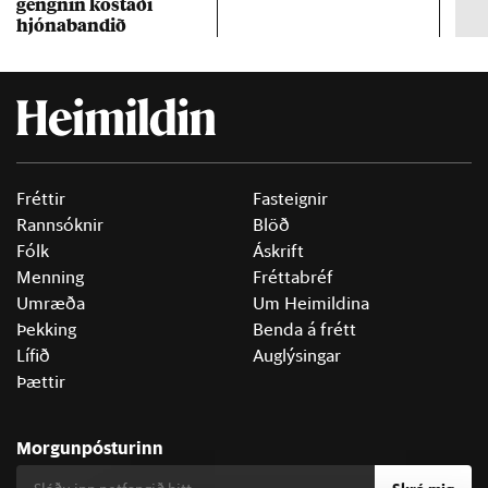
gengn­in kostaði
un
hjóna­band­ið
Fréttir
Fasteignir
Rannsóknir
Blöð
Fólk
Áskrift
Menning
Fréttabréf
Umræða
Um Heimildina
Þekking
Benda á frétt
Lífið
Auglýsingar
Þættir
Morgunpósturinn