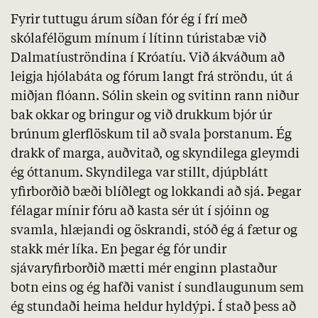
Fyrir tuttugu árum síðan fór ég í frí með
skólafélögum mínum í lítinn túristabæ við
Dalmatíuströndina í Króatíu. Við ákváðum að
leigja hjólabáta og fórum langt frá ströndu, út á
miðjan flóann. Sólin skein og svitinn rann niður
bak okkar og bringur og við drukkum bjór úr
brúnum glerflöskum til að svala þorstanum. Ég
drakk of marga, auðvitað, og skyndilega gleymdi
ég óttanum. Skyndilega var stillt, djúpblátt
yfirborðið bæði blíðlegt og lokkandi að sjá. Þegar
félagar mínir fóru að kasta sér út í sjóinn og
svamla, hlæjandi og öskrandi, stóð ég á fætur og
stakk mér líka. En þegar ég fór undir
sjávaryfirborðið mætti mér enginn plastaður
botn eins og ég hafði vanist í sundlaugunum sem
ég stundaði heima heldur hyldýpi. Í stað þess að