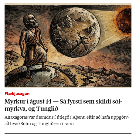
Flækjusagan
Myrk­ur í ág­úst 14 — Sá fyrsti sem skildi sól­
myrkva, og Tungl­ið
An­axagór­as var dæmd­ur í út­legð í Aþenu eft­ir að hafa upp­götv­
að hvað Sól­in og Tungl­ið eru í raun