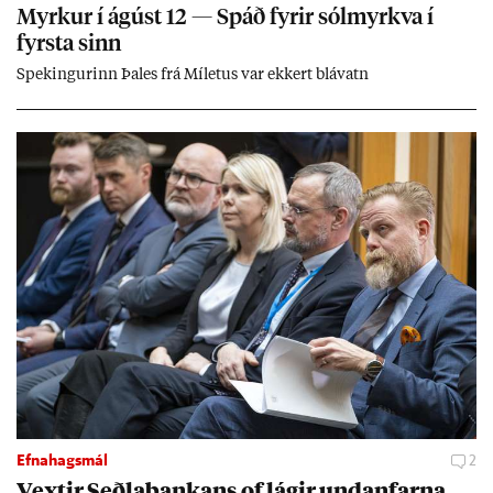
Myrk­ur í ág­úst 12 — Spáð fyr­ir sól­myrkva í
fyrsta sinn
Spek­ing­ur­inn Þa­les frá Míletus var ekk­ert blá­vatn
Efnahagsmál
2
Vext­ir Seðla­bank­ans of lág­ir und­an­farna