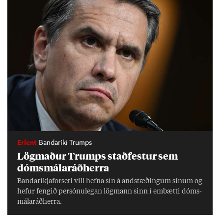
Erlent
Bandaríki Trumps
Lög­mað­ur Trumps stað­fest­ur sem
dóms­mála­ráð­herra
Banda­ríkja­for­seti vill hefna sín á and­stæð­ing­um sín­um og
hef­ur feng­ið per­sónu­leg­an lög­mann sinn í embætti dóms­
mála­ráð­herra.