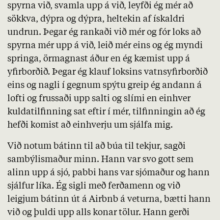
spyrna við, svamla upp á við, leyfði ég mér að
sökkva, dýpra og dýpra, heltekin af ískaldri
undrun. Þegar ég rankaði við mér og fór loks að
spyrna mér upp á við, leið mér eins og ég myndi
springa, örmagnast áður en ég kæmist upp á
yfirborðið. Þegar ég klauf loksins vatnsyfirborðið
eins og nagli í gegnum spýtu greip ég andann á
lofti og frussaði upp salti og slími en einhver
kuldatilfinning sat eftir í mér, tilfinningin að ég
hefði komist að einhverju um sjálfa mig.
Við notum bátinn til að búa til tekjur, sagði
sambýlismaður minn. Hann var svo gott sem
alinn upp á sjó, pabbi hans var sjómaður og hann
sjálfur líka. Ég sigli með ferðamenn og við
leigjum bátinn út á Airbnb á veturna, bætti hann
við og þuldi upp alls konar tölur. Hann gerði