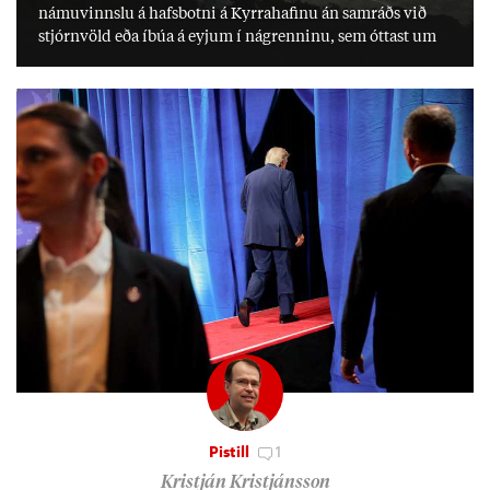
námu­vinnslu á hafs­botni á Kyrra­haf­inu án sam­ráðs við
stjórn­völd eða íbúa á eyj­um í ná­grenn­inu, sem ótt­ast um
lífs­við­ur­væri sitt og um­hverfi.
Pistill
1
Kristján Kristjánsson