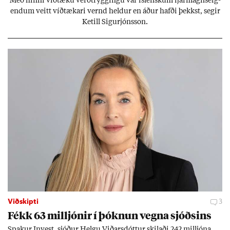
Með hinni víð­tæku verð­trygg­ingu var ís­lensk­um fjár­magns­eig­
end­um veitt víð­tæk­ari vernd held­ur en áð­ur hafði þekkst, seg­ir
Ketill Sig­ur­jóns­son.
Viðskipti
3
Fékk 63 millj­ón­ir í þókn­un vegna sjóðs­ins
Spak­ur In­vest, sjóð­ur Helgu Við­ars­dótt­ur skil­aði 242 millj­óna