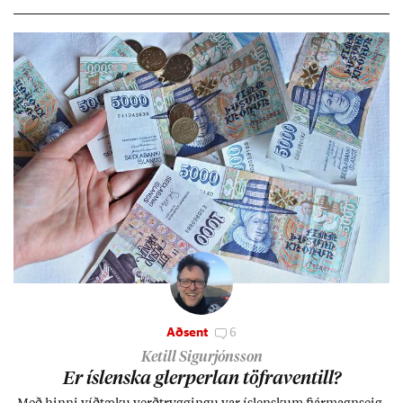
Aðsent
6
Ketill Sigurjónsson
Er ís­lenska glerperl­an töfra­ventill?