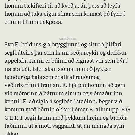
honum tækifæri til að kveðja, án þess að leyfa
honum að taka eigur sínar sem komast þó fyrir í
einum litlum bakpoka.
Svo E. heldur sig á bryggjunni og situr á þilfari
seglbátsins þar sem hann keðjureykir og drekkur
appelsín. Hann er búinn að eignast vin sem býr í
næsta bát, íslenskan sjómann með þykkar
hendur og háls sem er alltaf rauður og
veðurbarinn í framan. E. hjálpar honum að gera
við mótorinn á bátnum sínum og sjómaðurinn
kennir E. að sigla á seglbát í staðinn. Þegar við
komum með börnin okkar ljómar E. allur upp. E G
G E R T segir hann með þykkum hreim og breiðir
faðminn út á móti vaggandi átján mánaða syni
okkar.