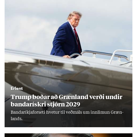
Erlent
Trump boð­ar að Græn­land verði und­ir
banda­rískri stjórn 2029
Banda­ríkja­for­seti hvet­ur til veð­máls um inn­limun Græn­
lands.