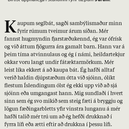
K
aupum seglbát, sagði sambýlismaður minn
fyrir rúmum tveimur árum síðan. Mér
fannst hugmyndin fjarstæðukennd, ég var ófrísk
og við áttum fjögurra ára gamalt barn. Hann var á
þeim tíma atvinnulaus og ég í námi, heildartekjur
okkar voru langt undir fátæktarmörkum. Mér
leist líka ekkert á að kaupa bát. Ég hafði alltaf
verið haldin djúpstæðum ótta við sjóinn, ólíkt
flestum Íslendingum ólst ég ekki upp við að sjá
sjóinn eða umgangast hann. Mig sundlaði í hvert
sinn sem ég svo mikið sem steig fæti á bryggju og
lögun fæðingarbletts yfir vinstra lunganu á mér
hafði talið mér trú um að ég hefði drukknað í
fyrra lífi eða ætti eftir að drukkna í þessu lífi.