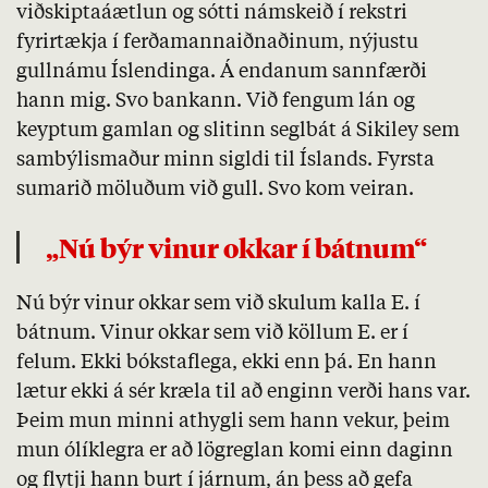
viðskiptaáætlun og sótti námskeið í rekstri
fyrirtækja í ferðamannaiðnaðinum, nýjustu
gullnámu Íslendinga. Á endanum sannfærði
hann mig. Svo bankann. Við fengum lán og
keyptum gamlan og slitinn seglbát á Sikiley sem
sambýlismaður minn sigldi til Íslands. Fyrsta
sumarið möluðum við gull. Svo kom veiran.
„Nú býr vinur okkar í bátnum“
Nú býr vinur okkar sem við skulum kalla E. í
bátnum. Vinur okkar sem við köllum E. er í
felum. Ekki bókstaflega, ekki enn þá. En hann
lætur ekki á sér kræla til að enginn verði hans var.
Þeim mun minni athygli sem hann vekur, þeim
mun ólíklegra er að lögreglan komi einn daginn
og flytji hann burt í járnum, án þess að gefa