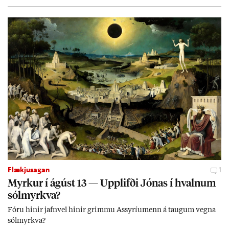
Evr­ópu­sam­band­ið hafa dælt styrkj­um til Spán­ar og það til ým­
issa mála, eins og til end­ur­bóta á sam­göng­um og land­bún­aði
jafnt sem styrkj­um til menn­ing­ar­mála. Þá hafi katalónsk­an hlot­
ið með­byr.
Flækjusagan
1
Myrk­ur í ág­úst 13 — Upp­lifði Jón­as í hvaln­um
sól­myrkva?
Fóru hinir jafn­vel hinir grimmu Ass­yríu­menn á taug­um vegna
sól­myrkva?