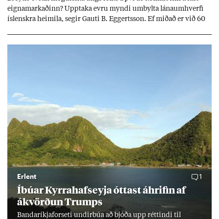
eigna­mark­að­inn? Upp­taka evru myndi um­bylta lánaum­hverfi
ís­lenskra heim­ila, seg­ir Gauti B. Eggerts­son. Ef mið­að er við 60
millj­óna króna lán til 25 ára myndi mán­að­ar­leg greiðslu­byrði
lækka um þriðj­ung.
Erlent
1
Íbú­ar Kyrra­hafs­eyja ótt­ast áhrif­in af
ákvörð­un Trumps
Banda­ríkja­for­seti und­ir­búa að bjóða upp rétt­indi til