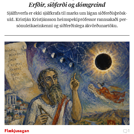
Erfð­ir, sið­ferði og dómgreind
Sjálf­hverfa er ekki sjálf­krafa til marks um lág­an sið­ferð­is­þrösk­
uld. Kristján Kristjáns­son heim­speki­pró­fess­or rann­sak­aði per­
sónu­leika­ein­kenni og sið­ferð­is­lega ákvörð­un­ar­töku.
Flækjusagan
1