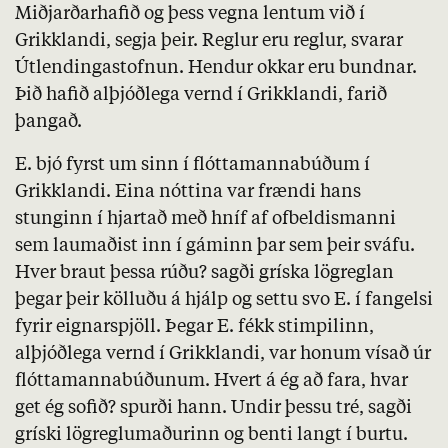
Miðjarðarhafið og þess vegna lentum við í
Grikklandi, segja þeir. Reglur eru reglur, svarar
Útlendingastofnun. Hendur okkar eru bundnar.
Þið hafið alþjóðlega vernd í Grikklandi, farið
þangað.
E. bjó fyrst um sinn í flóttamannabúðum í
Grikklandi. Eina nóttina var frændi hans
stunginn í hjartað með hníf af ofbeldismanni
sem laumaðist inn í gáminn þar sem þeir sváfu.
Hver braut þessa rúðu? sagði gríska lögreglan
þegar þeir kölluðu á hjálp og settu svo E. í fangelsi
fyrir eignarspjöll. Þegar E. fékk stimpilinn,
alþjóðlega vernd í Grikklandi, var honum vísað úr
flóttamannabúðunum. Hvert á ég að fara, hvar
get ég sofið? spurði hann. Undir þessu tré, sagði
gríski lögreglumaðurinn og benti langt í burtu.