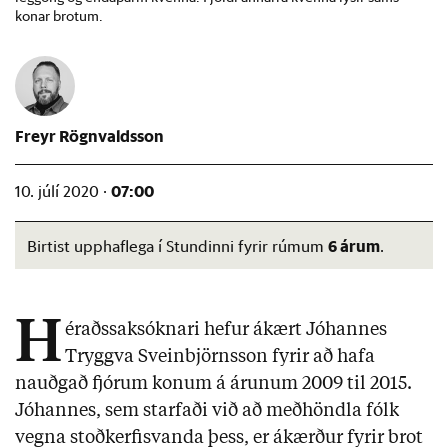
konar brotum.
Freyr Rögnvaldsson
07:00
10. júlí 2020 ·
6 árum
Birtist upphaflega í Stundinni fyrir rúmum
.
H
éraðssaksóknari hefur ákært Jóhannes
Tryggva Sveinbjörnsson fyrir að hafa
nauðgað fjórum konum á árunum 2009 til 2015.
Jóhannes, sem starfaði við að meðhöndla fólk
vegna stoðkerfisvanda þess, er ákærður fyrir brot