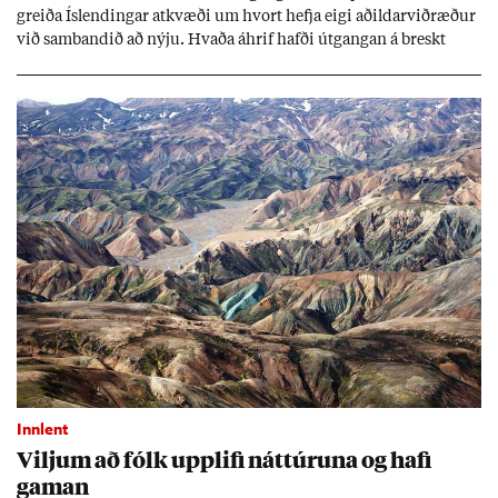
greiða Ís­lend­ing­ar at­kvæði um hvort hefja eigi að­ild­ar­við­ræð­ur
við sam­band­ið að nýju. Hvaða áhrif hafði út­gang­an á breskt
sam­fé­lag og hvaða lex­íu geta Ís­lend­ing­ar lært af henni?
Innlent
Vilj­um að fólk upp­lifi nátt­úr­una og hafi
gam­an