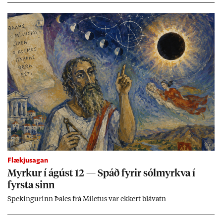
Flækjusagan
Myrk­ur í ág­úst 12 — Spáð fyr­ir sól­myrkva í
fyrsta sinn
Spek­ing­ur­inn Þa­les frá Míletus var ekk­ert blá­vatn