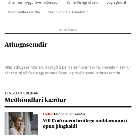
Jó­hann­es Tryggvi Svein­björns­son
Kyn­ferð­is­legt of­beldi
Lög­reglu­mál
Með­höndlari kærð­ur
Ragn­hild­ur Eik Árna­dótt­ir
Athugasemdir
Allar athugasemdir eru ábyrgð á þeirra sem þær skrifa. Heimildin áskilur
sér rétt til að fjarlægja ærumeiðandi og óviðeigandi athugasemdir.
TENGDAR GREINAR
Meðhöndlari kærður
Fréttir
Meðhöndlari kærður
Vill fá að mæta brot­lega nudd­ar­an­um í
opnu þing­haldi