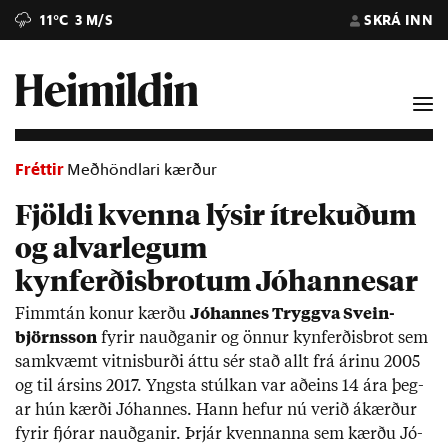
11°C
3 M/S
SKRÁ INN
Fréttir
Meðhöndlari kærður
Fjöldi kvenna lýsir ítrekuðum
og alvarlegum
kynferðisbrotum Jóhannesar
Fimmtán kon­ur kærðu
Jó­hann­es Tryggva Svein­
björns­son
fyr­ir nauðg­an­ir og önn­ur kyn­ferð­is­brot sem
sam­kvæmt vitn­is­burði áttu sér stað allt frá ár­inu 2005
og til árs­ins 2017. Yngsta stúlk­an var að­eins 14 ára þeg­
ar hún kærði Jó­hann­es. Hann hef­ur nú ver­ið ákærð­ur
fyr­ir fjór­ar nauðg­an­ir. Þrjár kvenn­anna sem kærðu Jó­