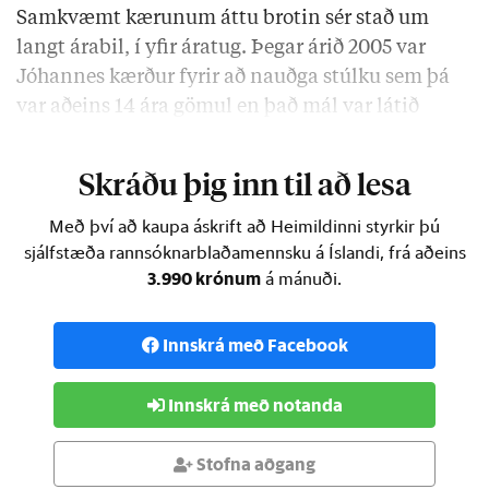
Samkvæmt kærunum áttu brotin sér stað um
langt árabil, í yfir áratug. Þegar árið 2005 var
Jóhannes kærður fyrir að nauðga stúlku sem þá
var aðeins 14 ára gömul en það mál var látið
niður falla eftir …
Skráðu þig inn til að lesa
Með því að kaupa áskrift að Heimildinni styrkir þú
sjálfstæða rannsóknarblaðamennsku á Íslandi, frá aðeins
3.990 krónum
á mánuði.
Innskrá með Facebook
Innskrá með notanda
Stofna aðgang