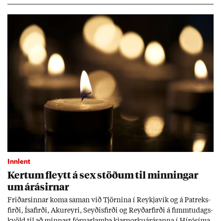
Tíð áföll og óvissa tor­velda hag­stjórn á Ís­landi.
Innlent
Kert­um fleytt á sex stöð­um til minn­ing­ar
um árás­irn­ar
Frið­arsinn­ar koma sam­an við Tjörn­ina í Reykja­vík og á Pat­reks­
firði, Ísa­firði, Ak­ur­eyri, Seyð­is­firði og Reyð­ar­firði á fimmtu­dags­
kvöld til að minn­ast fórn­ar­lamba kjarn­orku­árás­anna í Hírósíma