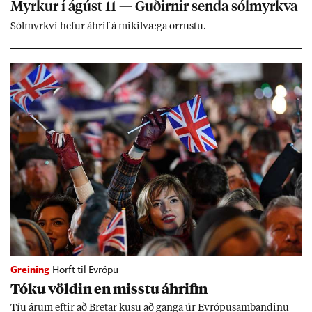
Myrk­ur í ág­úst 11 — Guð­irn­ir senda sól­myrkva
Sól­myrkvi hef­ur áhrif á mik­il­væga orr­ustu.
Greining
Horft til Evrópu
Tóku völd­in en misstu áhrif­in
Tíu ár­um eft­ir að Bret­ar kusu að ganga úr Evr­ópu­sam­band­inu