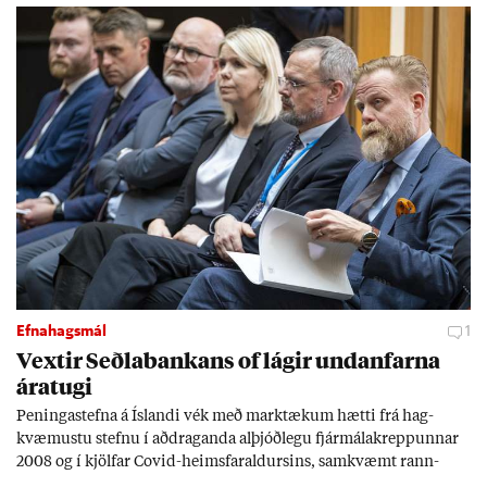
Efnahagsmál
1
Vext­ir Seðla­bank­ans of lág­ir und­an­farna
ára­tugi
Pen­inga­stefna á Ís­landi vék með mark­tæk­um hætti frá hag­
kvæm­ustu stefnu í að­drag­anda al­þjóð­legu fjár­málakrepp­unn­ar
2008 og í kjöl­far Covid-heims­far­ald­urs­ins, sam­kvæmt rann­
sókn­ar­rit­gerð Seðla­bank­ans. Vext­ir hafa al­mennt ver­ið of lág­ir.