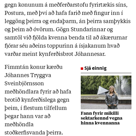
gegn konunum á meðferðarstofu fyrirtækis síns,
Postura, með því að hafa farið með fingur inn í
leggöng þeirra og endaþarm, án þeirra samþykkis
og þeim að óvörum. Gögn Stundarinnar og
samtöl við fjölda kvenna benda til að ákærurnar
fjórar séu aðeins toppurinn á ísjakanum hvað
varðar meint kynferðisbrot Jóhannesar.
Fimmtán konur kærðu
Sjá einnig
Jóhannes Tryggva
Sveinbjörnsson
meðhöndlara fyrir að hafa
brotið kynferðislega gegn
þeim, í flestum tilfellum
Fann fyrir mikilli
þegar hann var að
sektarkennd vegna
hinna kvennanna
meðhöndla
stoðkerfisvanda þeirra.