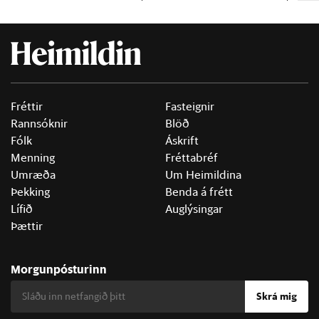
Fréttir
Fasteignir
Rannsóknir
Blöð
Fólk
Áskrift
Menning
Fréttabréf
Umræða
Um Heimildina
Þekking
Benda á frétt
Lífið
Auglýsingar
Þættir
Morgunpósturinn
Skrá mig