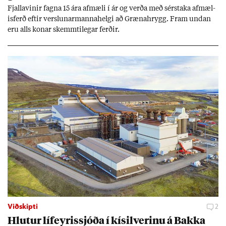
Fjalla­vin­ir fagna 15 ára af­mæli í ár og verða með sér­staka af­mæl­
is­ferð eft­ir versl­un­ar­manna­helgi að Græna­hrygg. Fram und­an
eru alls kon­ar skemmti­leg­ar ferð­ir.
Viðskipti
2
Hlut­ur líf­eyr­is­sjóða í kís­il­ver­inu á Bakka