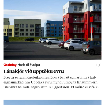
Greining
Horft til Evrópu
1
Lána­kjör við upp­töku evru
Breyt­ir evr­an mögu­leika ungs fólks á því að kom­ast inn á fast­
eigna­mark­að­inn? Upp­taka evru myndi um­bylta lánaum­hverfi
ís­lenskra heim­ila, seg­ir Gauti B. Eggerts­son. Ef mið­að er við 60
millj­óna króna lán til 25 ára myndi mán­að­ar­leg greiðslu­byrði
lækka um þriðj­ung.