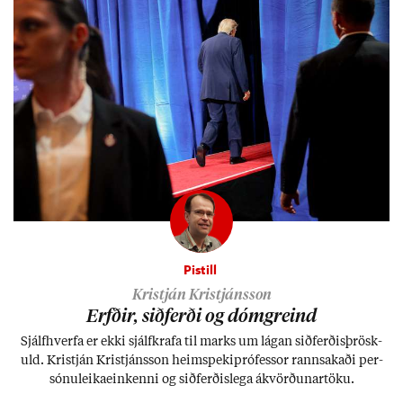
Pistill
Kristján Kristjánsson
Erfð­ir, sið­ferði og dómgreind
Sjálf­hverfa er ekki sjálf­krafa til marks um lág­an sið­ferð­is­þrösk­
uld. Kristján Kristjáns­son heim­speki­pró­fess­or rann­sak­aði per­
sónu­leika­ein­kenni og sið­ferð­is­lega ákvörð­un­ar­töku.