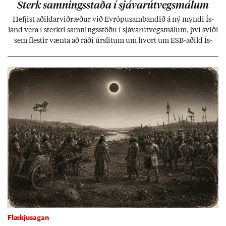
Sterk samn­ings­staða í sjáv­ar­út­vegs­mál­um
Hefj­ist að­ild­ar­við­ræð­ur við Evr­ópu­sam­band­ið á ný myndi Ís­
land vera í sterkri samn­ings­stöðu í sjáv­ar­út­vegs­mál­um, því sviði
sem flest­ir vænta að ráði úr­slit­um um hvort um ESB-að­ild Ís­
lands geti sam­ist. Hvað land­bún­að­ar­mál snert­ir myndi stuðn­
ing­ur við bænd­ur og dreif­býli breyt­ast mik­ið frá nú­ver­andi
kerfi, en sveigj­an­leiki til lausna er um­tals­verð­ur.
Flækjusagan