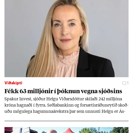
Viðskipti
1
Fékk 63 millj­ón­ir í þókn­un vegna sjóðs­ins
Spak­ur In­vest, sjóð­ur Helgu Við­ars­dótt­ur skil­aði 242 millj­óna
króna hagn­aði í fyrra. Seðla­bank­inn og for­sæt­is­ráðu­neyt­ið skoð­
uðu mögu­lega hags­muna­árekstra þar sem unnusti Helgu er Ás­
geir Jóns­son seðla­banka­stjóri.