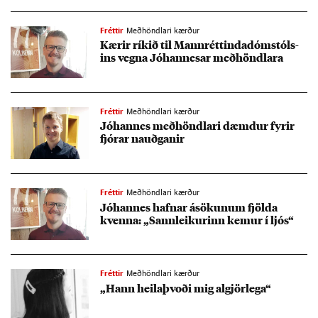
Fréttir
Meðhöndlari kærður
Kær­ir rík­ið til Mann­rétt­inda­dóm­stóls­
ins vegna Jó­hann­es­ar með­höndlara
Fréttir
Meðhöndlari kærður
Jó­hann­es með­höndlari dæmd­ur fyr­ir
fjór­ar nauðg­an­ir
Fréttir
Meðhöndlari kærður
Jó­hann­es hafn­ar ásök­un­um fjölda
kvenna: „Sann­leik­ur­inn kem­ur í ljós“
Fréttir
Meðhöndlari kærður
„Hann heila­þvoði mig al­gjör­lega“