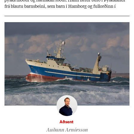
þýska móð­ur og ís­lensk­an föð­ur. Hann hef­ur bú­ið í Þýskalandi
frá blautu barns­beini, sem barn í Ham­borg og full­orð­inn í
Berlín, en er vel kunn­ug­ur á Ís­landi og tal­ar ís­lensku. Hvernig
ætli hann upp­lifi að búa í landi inn­an Evr­ópu­sam­bands­ins?
Aðsent
Auðunn Arnórsson