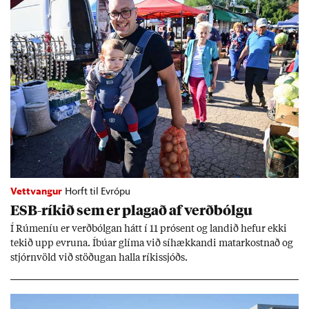
Vettvangur
Horft til Evrópu
ESB-rík­ið sem er plag­að af verð­bólgu
Í Rúm­en­íu er verð­bólg­an hátt í 11 pró­sent og land­ið hef­ur ekki
tek­ið upp evr­una. Íbú­ar glíma við sí­hækk­andi mat­ar­kostn­að og
stjórn­völd við stöð­ug­an halla rík­is­sjóðs.