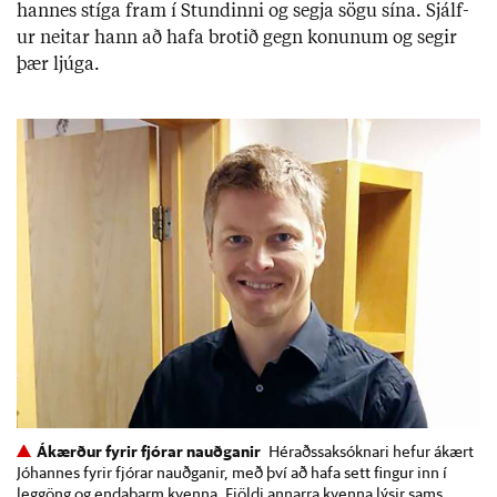
hann­es stíga fram í Stund­inni og segja sögu sína. Sjálf­
ur neit­ar hann að hafa brot­ið gegn kon­un­um og seg­ir
þær ljúga.
Ákærður fyrir fjórar nauðganir
Héraðssaksóknari hefur ákært
Jóhannes fyrir fjórar nauðganir, með því að hafa sett fingur inn í
leggöng og endaþarm kvenna. Fjöldi annarra kvenna lýsir sams