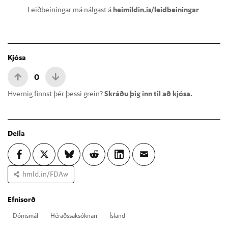
Leiðbeiningar má nálgast á
heimildin.is/leidbeiningar
.
Kjósa
0
Hvernig finnst þér þessi grein?
Skráðu þig inn til að kjósa.
Deila
hmld.in/FDAw
Efnisorð
Dóms­mál
Hér­aðssak­sókn­ari
Ís­land