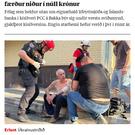
færð­ur nið­ur í núll krón­ur
Fé­lag sem held­ur ut­an um eign­ar­hald líf­eyr­is­sjóða og Ís­lands­
banka í kís­il­veri PCC á Bakka býr sig und­ir verstu sviðs­mynd,
gjald­þrot kís­il­vers­ins. Eng­in starf­semi hef­ur ver­ið í því í rúmt ár.
Erlent
Úkraínustríðið