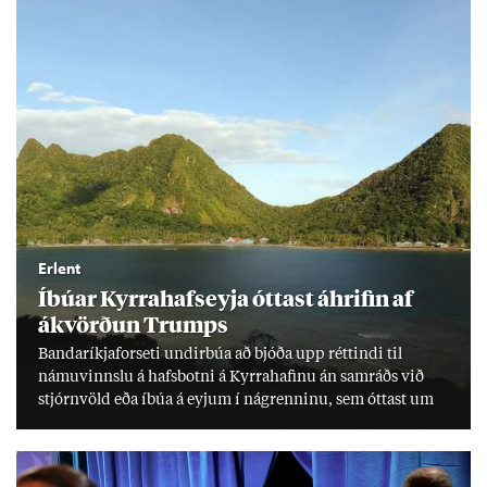
Erlent
Íbú­ar Kyrra­hafs­eyja ótt­ast áhrif­in af
ákvörð­un Trumps
Banda­ríkja­for­seti und­ir­búa að bjóða upp rétt­indi til
námu­vinnslu á hafs­botni á Kyrra­haf­inu án sam­ráðs við
stjórn­völd eða íbúa á eyj­um í ná­grenn­inu, sem ótt­ast um
lífs­við­ur­væri sitt og um­hverfi.