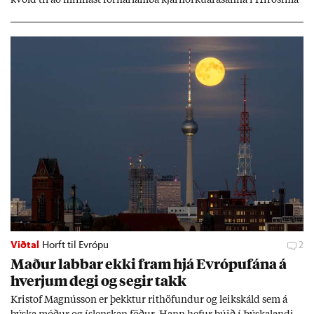
og Naga­sakí.
Viðtal
Horft til Evrópu
2
Mað­ur labb­ar ekki fram hjá Evr­ópuf­ána á
hverj­um degi og seg­ir takk
Kri­stof Magnús­son er þekkt­ur rit­höf­und­ur og leik­skáld sem á