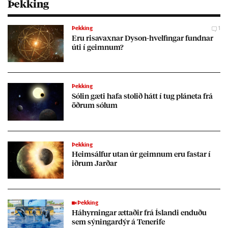
Þekking
Þekking
1
Eru risa­vaxn­ar Dy­son-hvelf­ing­ar fundn­ar
úti í geimn­um?
Þekking
Sól­in gæti hafa stol­ið hátt í tug plán­eta frá
öðr­um sól­um
Þekking
Heims­álf­ur ut­an úr geimn­um eru fast­ar í
iðr­um Jarð­ar
Þekking
Há­hyrn­ing­ar ætt­að­ir frá Ís­landi end­uðu
sem sýn­ing­ar­dýr á Teneri­fe