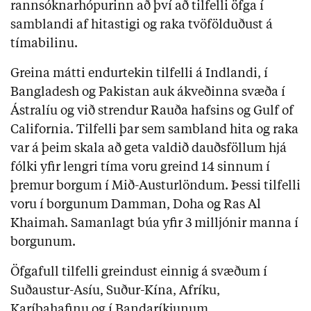
rannsóknarhópurinn að því að tilfelli öfga í 
samblandi af hitastigi og raka tvöfölduðust á 
tímabilinu.
Greina mátti endurtekin tilfelli á Indlandi, í 
Bangladesh og Pakistan auk ákveðinna svæða í 
Ástralíu og við strendur Rauða hafsins og Gulf of 
California. Tilfelli þar sem sambland hita og raka 
var á þeim skala að geta valdið dauðsföllum hjá 
fólki yfir lengri tíma voru greind 14 sinnum í 
þremur borgum í Mið-Austurlöndum. Þessi tilfelli 
voru í borgunum Damman, Doha og Ras Al 
Khaimah. Samanlagt búa yfir 3 milljónir manna í 
borgunum.
Öfgafull tilfelli greindust einnig á svæðum í 
Suðaustur-Asíu, Suður-Kína, Afríku, 
Karíbahafinu og í Bandaríkjunum.