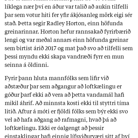
líklega nær því en áður var talið að aukin tilfelli 
þar sem votur hiti fer yfir ákjósanleg mörk eigi sér 
stað. Þetta segir Radley Horton, einn höfunda 
greinarinnar. Horton hefur rannsakað fyrirbærið 
lengi og var meðal annars einn höfunda greinar 
sem birtist árið 2017 og mat það svo að tilfelli sem 
þessi myndu ekki skapa vandræði fyrr en mun 
seinna á öldinni.
Fyrir þann hluta mannfólks sem lifir við 
aðstæður þar sem aðgangur að loftkælingu er 
góður þarf ekki að vera að þetta vandamál hafi 
mikil áhrif. Að minnsta kosti ekki til styttri tíma 
litið. Aftur á móti er fjöldi fólks sem býr ekki svo 
vel að hafa aðgang að rafmagni, hvað þá að 
loftkælingu. Ekki er óalgengt að þessir 
einstaklingar hafi einnig lífsviðurværi sitt af því 