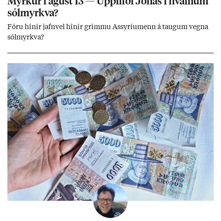
Myrk­ur í ág­úst 13 — Upp­lifði Jón­as í hvaln­um
sól­myrkva?
Fóru hinir jafn­vel hinir grimmu Ass­yríu­menn á taug­um vegna
sól­myrkva?