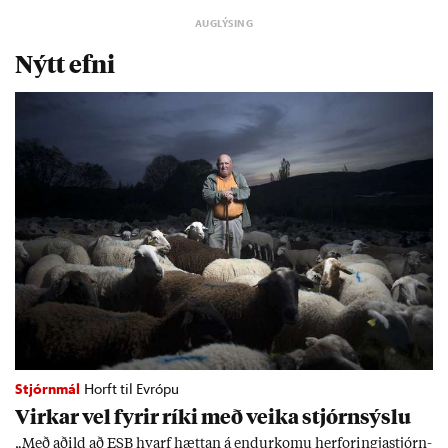
Nýtt efni
Stjórnmál
Horft til Evrópu
Virk­ar vel fyr­ir ríki með veika stjórn­sýslu
„Með að­ild að ESB hvarf hætt­an á end­ur­komu her­for­ingja­stjórn­