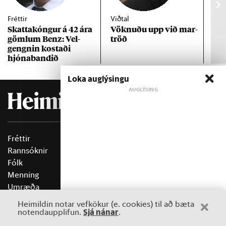
Fréttir
Viðtal
Inn
Skattakóng­ur á 42 ára
Vökn­uðu upp við mar­
RÚV
göml­um Benz: Vel­
tröð
Mar
gengn­in kostaði
un
hjóna­band­ið
Loka auglýsingu
Fréttir
Fasteignir
Rannsóknir
Blöð
Fólk
Áskrift
Menning
Fréttabréf
Umræða
Um Heimildina
Þekking
Benda á frétt
Heimildin notar vefkökur (e. cookies) til að bæta
Lífið
Auglýsingar
Sjá nánar
notendaupplifun.
.
Þættir