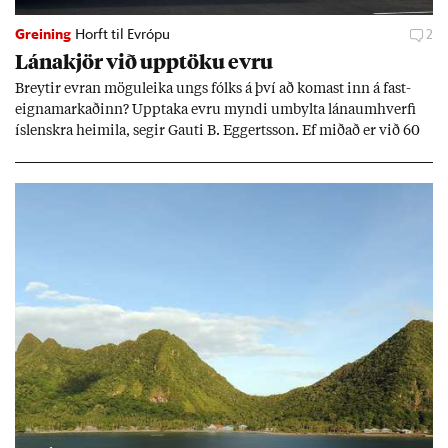
Greining
Horft til Evrópu
2
Lána­kjör við upp­töku evru
Breyt­ir evr­an mögu­leika ungs fólks á því að kom­ast inn á fast­
eigna­mark­að­inn? Upp­taka evru myndi um­bylta lánaum­hverfi
ís­lenskra heim­ila, seg­ir Gauti B. Eggerts­son. Ef mið­að er við 60
millj­óna króna lán til 25 ára myndi mán­að­ar­leg greiðslu­byrði
lækka um þriðj­ung.