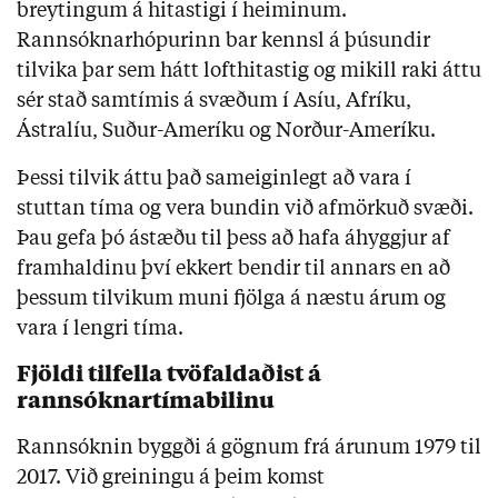
breytingum á hitastigi í heiminum. 
Rannsóknarhópurinn bar kennsl á þúsundir 
tilvika þar sem hátt lofthitastig og mikill raki áttu 
sér stað samtímis á svæðum í Asíu, Afríku, 
Ástralíu, Suður-Ameríku og Norður-Ameríku.
Þessi tilvik áttu það sameiginlegt að vara í 
stuttan tíma og vera bundin við afmörkuð svæði. 
Þau gefa þó ástæðu til þess að hafa áhyggjur af 
framhaldinu því ekkert bendir til annars en að 
þessum tilvikum muni fjölga á næstu árum og 
vara í lengri tíma.
Fjöldi tilfella tvöfaldaðist á 
rannsóknartímabilinu
Rannsóknin byggði á gögnum frá árunum 1979 til 
2017. Við greiningu á þeim komst 