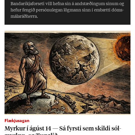
Banda­ríkja­for­seti vill hefna sín á and­stæð­ing­um sín­um og
hef­ur feng­ið per­sónu­leg­an lög­mann sinn í embætti dóms­
mála­ráð­herra.
Flækjusagan
Myrk­ur í ág­úst 14 — Sá fyrsti sem skildi sól­