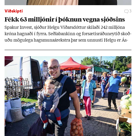
Viðskipti
3
Fékk 63 millj­ón­ir í þókn­un vegna sjóðs­ins
Spak­ur In­vest, sjóð­ur Helgu Við­ars­dótt­ur skil­aði 242 millj­óna
króna hagn­aði í fyrra. Seðla­bank­inn og for­sæt­is­ráðu­neyt­ið skoð­
uðu mögu­lega hags­muna­árekstra þar sem unnusti Helgu er Ás­
geir Jóns­son seðla­banka­stjóri.