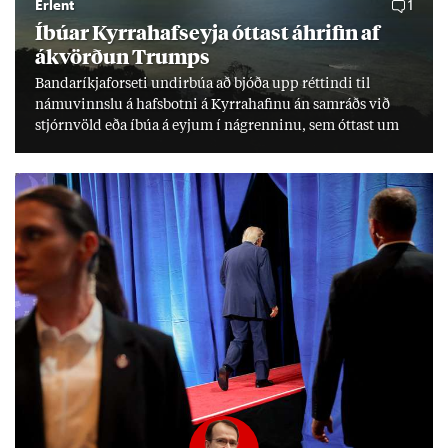
Erlent
1
Íbú­ar Kyrra­hafs­eyja ótt­ast áhrif­in af
ákvörð­un Trumps
Banda­ríkja­for­seti und­ir­búa að bjóða upp rétt­indi til
námu­vinnslu á hafs­botni á Kyrra­haf­inu án sam­ráðs við
stjórn­völd eða íbúa á eyj­um í ná­grenn­inu, sem ótt­ast um
lífs­við­ur­væri sitt og um­hverfi.