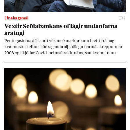
Efnahagsmál
2
Vext­ir Seðla­bank­ans of lág­ir und­an­farna
ára­tugi
Pen­inga­stefna á Ís­landi vék með mark­tæk­um hætti frá hag­
kvæm­ustu stefnu í að­drag­anda al­þjóð­legu fjár­málakrepp­unn­ar
2008 og í kjöl­far Covid-heims­far­ald­urs­ins, sam­kvæmt rann­
sókn­ar­rit­gerð Seðla­bank­ans. Vext­ir hafa al­mennt ver­ið of lág­ir.
Tíð áföll og óvissa tor­velda hag­stjórn á Ís­landi.