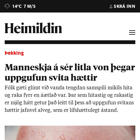
14°C
7 M/S
SKRÁ INN
Þekking
Manneskja á sér litla von þegar
uppgufun svita hættir
Fólk gæti glímt við vanda tengd­an sam­spili mik­ils hita
og raka fyrr en áætl­að var. Þar sem hita­stig og raka­stig
er mjög hátt get­ur það leitt til þess að upp­guf­un svit­ans
hætt­ir jafn­vel al­veg, sem er lífs­hættu­legt ástand.