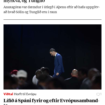
myrkva, og Tungl­ið
An­axagór­as var dæmd­ur í út­legð í Aþenu eft­ir að hafa upp­götv­
að hvað Sól­in og Tungl­ið eru í raun
Viðtal
Horft til Evrópu
1
Líf­ið á Spáni fyr­ir og eft­ir Evr­ópu­sam­band­