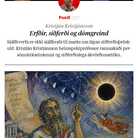
Pistill
1
Kristján Kristjánsson
Erfð­ir, sið­ferði og dómgreind
Sjálf­hverfa er ekki sjálf­krafa til marks um lág­an sið­ferð­is­þrösk­
uld. Kristján Kristjáns­son heim­speki­pró­fess­or rann­sak­aði per­
sónu­leika­ein­kenni og sið­ferð­is­lega ákvörð­un­ar­töku.