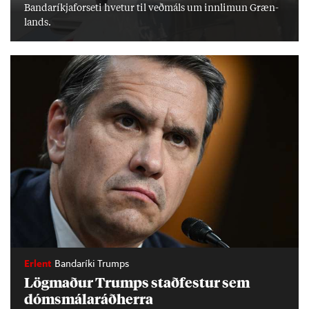
Banda­ríkja­for­seti hvet­ur til veð­máls um inn­limun Græn­
lands.
Erlent
Bandaríki Trumps
Lög­mað­ur Trumps stað­fest­ur sem
dóms­mála­ráð­herra