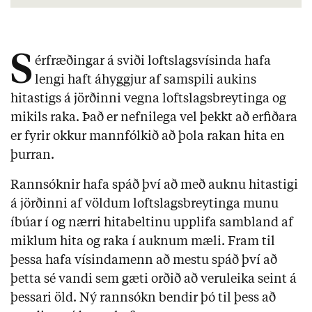
S
érfræðingar á sviði loftslagsvísinda hafa 
lengi haft áhyggjur af samspili aukins 
hitastigs á jörðinni vegna loftslagsbreytinga og 
mikils raka. Það er nefnilega vel þekkt að erfiðara 
er fyrir okkur mannfólkið að þola rakan hita en 
þurran.
Rannsóknir hafa spáð því að með auknu hitastigi 
á jörðinni af völdum loftslagsbreytinga munu 
íbúar í og nærri hitabeltinu upplifa sambland af 
miklum hita og raka í auknum mæli. Fram til 
þessa hafa vísindamenn að mestu spáð því að 
þetta sé vandi sem gæti orðið að veruleika seint á 
þessari öld. Ný rannsókn bendir þó til þess að 