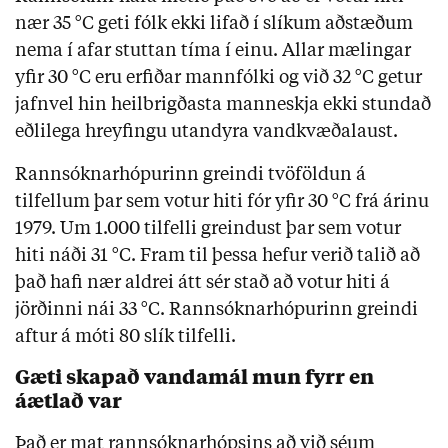
nær 35 °C geti fólk ekki lifað í slíkum aðstæðum 
nema í afar stuttan tíma í einu. Allar mælingar 
yfir 30 °C eru erfiðar mannfólki og við 32 °C getur 
jafnvel hin heilbrigðasta manneskja ekki stundað 
eðlilega hreyfingu utandyra vandkvæðalaust.
Rannsóknarhópurinn greindi tvöföldun á 
tilfellum þar sem votur hiti fór yfir 30 °C frá árinu 
1979. Um 1.000 tilfelli greindust þar sem votur 
hiti náði 31 °C. Fram til þessa hefur verið talið að 
það hafi nær aldrei átt sér stað að votur hiti á 
jörðinni nái 33 °C. Rannsóknarhópurinn greindi 
aftur á móti 80 slík tilfelli.
Gæti skapað vandamál mun fyrr en 
áætlað var
Það er mat rannsóknarhópsins að við séum 