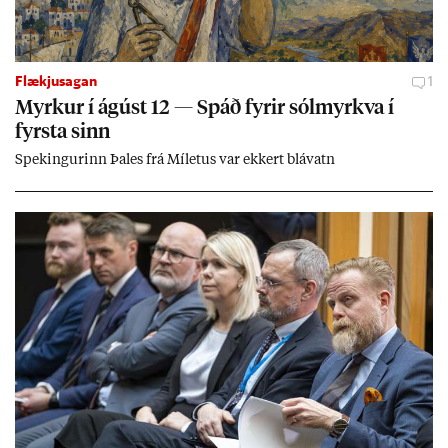
Flækjusagan
1
Myrk­ur í ág­úst 12 — Spáð fyr­ir sól­myrkva í
fyrsta sinn
Spek­ing­ur­inn Þa­les frá Míletus var ekk­ert blá­vatn