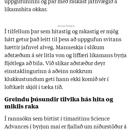
uppgufuninni og þar með raskast jafnvægið á 
líkamshita okkar.
Í tilfellum þar sem hitastig og rakastig er mjög 
hátt getur það leitt til þess að uppgufun svitans 
hættir jafnvel alveg. Manneskja í slíkum 
aðstæðum á sér litla von og líffæri líkamans byrja 
fljótlega að bila. Við slíkar aðstæður deyr 
einstaklingurinn á aðeins nokkrum 
klukkustundum geti hann ekki komið sér í 
loftkælt skjól í tæka tíð.
Greindu þúsundir tilvika hás hita og 
mikils raka
Í rannsókn sem birtist í tímaritinu Science 
Advances í byrjun maí er fjallað um niðurstöður á 