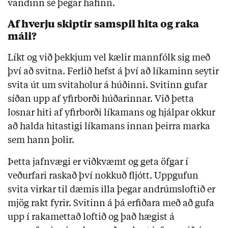
vandinn sé þegar hafinn.
Af hverju skiptir samspil hita og raka 
máli?
Líkt og við þekkjum vel kælir mannfólk sig með 
því að svitna. Ferlið hefst á því að líkaminn seytir 
svita út um svitaholur á húðinni. Svitinn gufar 
síðan upp af yfirborði húðarinnar. Við þetta 
losnar hiti af yfirborði líkamans og hjálpar okkur 
að halda hitastigi líkamans innan þeirra marka 
sem hann þolir. 
Þetta jafnvægi er viðkvæmt og geta öfgar í 
veðurfari raskað því nokkuð fljótt. Uppgufun 
svita virkar til dæmis illa þegar andrúmsloftið er 
mjög rakt fyrir. Svitinn á þá erfiðara með að gufa 
upp í rakamettað loftið og það hægist á 