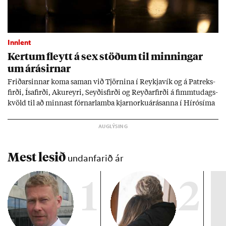
Innlent
Kert­um fleytt á sex stöð­um til minn­ing­ar
um árás­irn­ar
Frið­arsinn­ar koma sam­an við Tjörn­ina í Reykja­vík og á Pat­reks­
firði, Ísa­firði, Ak­ur­eyri, Seyð­is­firði og Reyð­ar­firði á fimmtu­dags­
kvöld til að minn­ast fórn­ar­lamba kjarn­orku­árás­anna í Hírósíma
og Naga­sakí.
Mest lesið
undanfarið ár
1
2