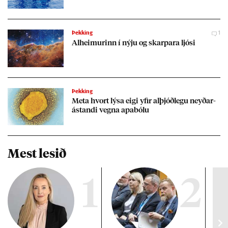
Þekking
1
Al­heim­ur­inn í nýju og skarp­ara ljósi
Þekking
Meta hvort lýsa eigi yf­ir al­þjóð­legu neyð­ar­
ástandi vegna apa­bólu
Mest lesið
1
2