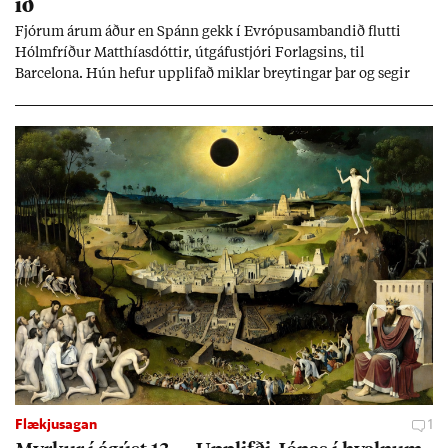
ið
Fjór­um ár­um áð­ur en Spánn gekk í Evr­ópu­sam­band­ið flutti
Hólm­fríð­ur Matth­ías­dótt­ir, út­gáfu­stjóri For­lags­ins, til
Barcelona. Hún hef­ur upp­lif­að mikl­ar breyt­ing­ar þar og seg­ir
Evr­ópu­sam­band­ið hafa dælt styrkj­um til Spán­ar og það til ým­
issa mála, eins og til end­ur­bóta á sam­göng­um og land­bún­aði
jafnt sem styrkj­um til menn­ing­ar­mála. Þá hafi katalónsk­an hlot­
ið með­byr.
Flækjusagan
1