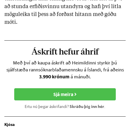
að stunda erfiðisvinnu utandyra og hafi því litla 
möguleika til þess að forðast hitann með góðu 
móti.
Áskrift hefur áhrif
Með því að kaupa áskrift að Heimildinni styrkir þú
sjálfstæða rannsóknarblaðamennsku á Íslandi, frá aðeins
3.990 krónum
á mánuði.
Sjá meira
Ertu nú þegar áskrifandi?
Skráðu þig inn hér
.
Kjósa