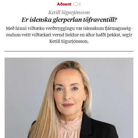
Aðsent
6
Ketill Sigurjónsson
Er ís­lenska glerperl­an töfra­ventill?
Með hinni víð­tæku verð­trygg­ingu var ís­lensk­um fjár­magns­eig­
end­um veitt víð­tæk­ari vernd held­ur en áð­ur hafði þekkst, seg­ir
Ketill Sig­ur­jóns­son.