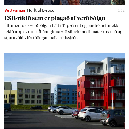
Vettvangur
Horft til Evrópu
2
ESB-rík­ið sem er plag­að af verð­bólgu
Í Rúm­en­íu er verð­bólg­an hátt í 11 pró­sent og land­ið hef­ur ekki
tek­ið upp evr­una. Íbú­ar glíma við sí­hækk­andi mat­ar­kostn­að og
stjórn­völd við stöð­ug­an halla rík­is­sjóðs.