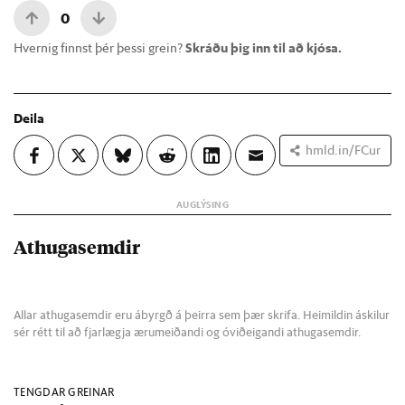
0
Hvernig finnst þér þessi grein?
Skráðu þig inn til að kjósa.
Deila
hmld.in/FCur
Athugasemdir
Allar athugasemdir eru ábyrgð á þeirra sem þær skrifa. Heimildin áskilur
sér rétt til að fjarlægja ærumeiðandi og óviðeigandi athugasemdir.
TENGDAR GREINAR