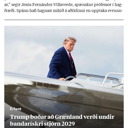
ar,“ seg­ir Jesús Fer­nández-Villa­ver­de, spænsk­ur pró­fess­or í hag­
fræði. Spánn hafi hagn­ast mik­ið á að­ild­inni en upp­taka evr­unn­
ar hafi engu að síð­ur skap­að áskor­an­ir.
Erlent
Trump boð­ar að Græn­land verði und­ir
banda­rískri stjórn 2029