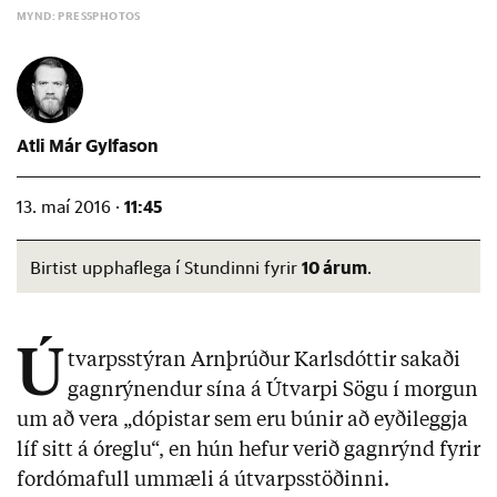
MYND: PRESSPHOTOS
Atli Már Gylfason
11:45
13. maí 2016 ·
10 árum
Birtist upphaflega í Stundinni fyrir
.
Ú
tvarpsstýran Arnþrúður Karlsdóttir sakaði
gagnrýnendur sína á Útvarpi Sögu í morgun
um að vera „dópistar sem eru búnir að eyðileggja
líf sitt á óreglu“, en hún hefur verið gagnrýnd fyrir
fordómafull ummæli á útvarpsstöðinni.