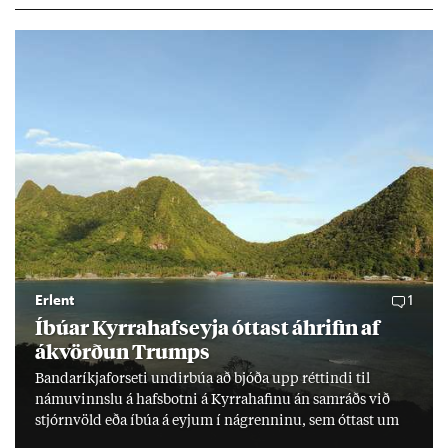
lækka um þriðj­ung.
Erlent
1
Íbú­ar Kyrra­hafs­eyja ótt­ast áhrif­in af
ákvörð­un Trumps
Banda­ríkja­for­seti und­ir­búa að bjóða upp rétt­indi til
námu­vinnslu á hafs­botni á Kyrra­haf­inu án sam­ráðs við
stjórn­völd eða íbúa á eyj­um í ná­grenn­inu, sem ótt­ast um
lífs­við­ur­væri sitt og um­hverfi.