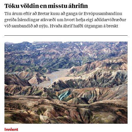
Tóku völd­in en misstu áhrif­in
Tíu ár­um eft­ir að Bret­ar kusu að ganga úr Evr­ópu­sam­band­inu
greiða Ís­lend­ing­ar at­kvæði um hvort hefja eigi að­ild­ar­við­ræð­ur
við sam­band­ið að nýju. Hvaða áhrif hafði út­gang­an á breskt
sam­fé­lag og hvaða lex­íu geta Ís­lend­ing­ar lært af henni?
Innlent