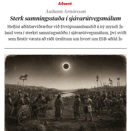
Aðsent
Auðunn Arnórsson
Sterk samn­ings­staða í sjáv­ar­út­vegs­mál­um
Hefj­ist að­ild­ar­við­ræð­ur við Evr­ópu­sam­band­ið á ný myndi Ís­
land vera í sterkri samn­ings­stöðu í sjáv­ar­út­vegs­mál­um, því sviði
sem flest­ir vænta að ráði úr­slit­um um hvort um ESB-að­ild Ís­
lands geti sam­ist. Hvað land­bún­að­ar­mál snert­ir myndi stuðn­
ing­ur við bænd­ur og dreif­býli breyt­ast mik­ið frá nú­ver­andi
kerfi, en sveigj­an­leiki til lausna er um­tals­verð­ur.