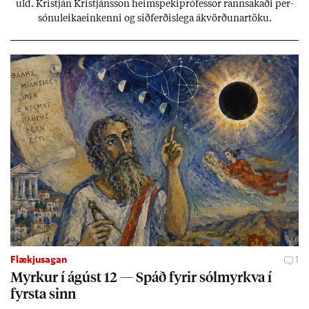
uld. Kristján Kristjáns­son heim­speki­pró­fess­or rann­sak­aði per­
sónu­leika­ein­kenni og sið­ferð­is­lega ákvörð­un­ar­töku.
Flækjusagan
1
Myrk­ur í ág­úst 12 — Spáð fyr­ir sól­myrkva í
fyrsta sinn