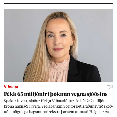
Viðskipti
3
Fékk 63 millj­ón­ir í þókn­un vegna sjóðs­ins
Spak­ur In­vest, sjóð­ur Helgu Við­ars­dótt­ur skil­aði 242 millj­óna
króna hagn­aði í fyrra. Seðla­bank­inn og for­sæt­is­ráðu­neyt­ið skoð­
uðu mögu­lega hags­muna­árekstra þar sem unnusti Helgu er Ás­