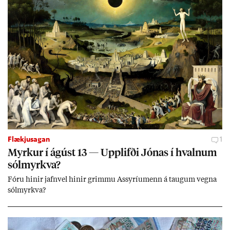
Flækjusagan
1
Myrk­ur í ág­úst 13 — Upp­lifði Jón­as í hvaln­um
sól­myrkva?
Fóru hinir jafn­vel hinir grimmu Ass­yríu­menn á taug­um vegna
sól­myrkva?