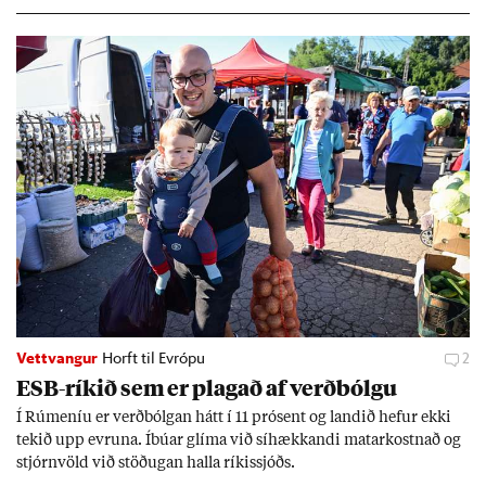
geir Jóns­son seðla­banka­stjóri.
Vettvangur
Horft til Evrópu
2
ESB-rík­ið sem er plag­að af verð­bólgu
Í Rúm­en­íu er verð­bólg­an hátt í 11 pró­sent og land­ið hef­ur ekki
tek­ið upp evr­una. Íbú­ar glíma við sí­hækk­andi mat­ar­kostn­að og
stjórn­völd við stöð­ug­an halla rík­is­sjóðs.