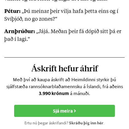
Pétur:
„Þú meinar þeir vilja hafa þetta eins og í
Svíþjóð, no go zones?“
Arnþrúður:
„Jájá. Meðan þeir fá dópið sitt þá er
það í lagi.“
Áskrift hefur áhrif
Með því að kaupa áskrift að Heimildinni styrkir þú
sjálfstæða rannsóknarblaðamennsku á Íslandi, frá aðeins
3.990 krónum
á mánuði.
Sjá meira
Ertu nú þegar áskrifandi?
Skráðu þig inn hér
.