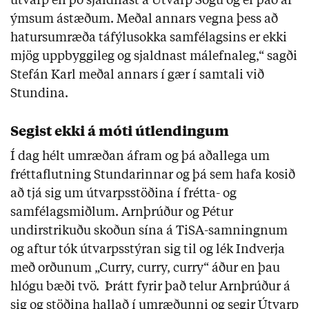
útvarp en þó sjaldnast á Útvarp Sögu og er það af
ýmsum ástæðum. Meðal annars vegna þess að
hatursumræða táfýlusokka samfélagsins er ekki
mjög uppbyggileg og sjaldnast málefnaleg,“ sagði
Stefán Karl meðal annars í gær í samtali við
Stundina.
Segist ekki á móti útlendingum
Í dag hélt umræðan áfram og þá aðallega um
fréttaflutning Stundarinnar og þá sem hafa kosið
að tjá sig um útvarpsstöðina í frétta- og
samfélagsmiðlum. Arnþrúður og Pétur
undirstrikuðu skoðun sína á TiSA-samningnum
og aftur tók útvarpsstýran sig til og lék Indverja
með orðunum „Curry, curry, curry“ áður en þau
hlógu bæði tvö. Þrátt fyrir það telur Arnþrúður á
sig og stöðina hallað í umræðunni og segir Útvarp