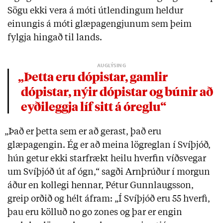
Sögu ekki vera á móti útlendingum heldur
einungis á móti glæpagengjunum sem þeim
fylgja hingað til lands.
„Þetta eru dópistar, gamlir
dópistar, nýir dópistar og búnir að
eyðileggja líf sitt á óreglu“
„Það er þetta sem er að gerast, það eru
glæpagengin. Ég er að meina lögreglan í Svíþjóð,
hún getur ekki starfrækt heilu hverfin víðsvegar
um Svíþjóð út af ógn,“ sagði Arnþrúður í morgun
áður en kollegi hennar, Pétur Gunnlaugsson,
greip orðið og hélt áfram: „Í Svíþjóð eru 55 hverfi,
þau eru kölluð no go zones og þar er engin