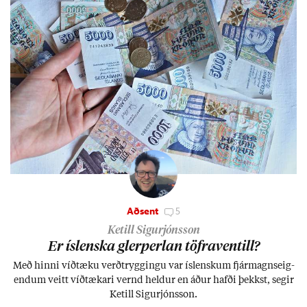
Aðsent
5
Ketill Sigurjónsson
Er ís­lenska glerperl­an töfra­ventill?
Með hinni víð­tæku verð­trygg­ingu var ís­lensk­um fjár­magns­eig­
end­um veitt víð­tæk­ari vernd held­ur en áð­ur hafði þekkst, seg­ir
Ketill Sig­ur­jóns­son.