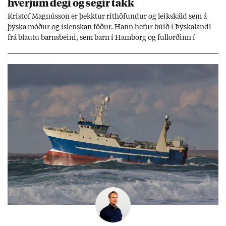
hverj­um degi og seg­ir takk
Kri­stof Magnús­son er þekkt­ur rit­höf­und­ur og leik­skáld sem á
þýska móð­ur og ís­lensk­an föð­ur. Hann hef­ur bú­ið í Þýskalandi
frá blautu barns­beini, sem barn í Ham­borg og full­orð­inn í
Berlín, en er vel kunn­ug­ur á Ís­landi og tal­ar ís­lensku. Hvernig
ætli hann upp­lifi að búa í landi inn­an Evr­ópu­sam­bands­ins?