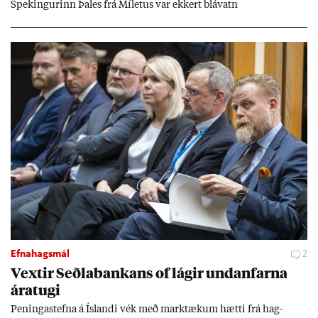
Spek­ing­ur­inn Þa­les frá Míletus var ekk­ert blá­vatn
Efnahagsmál
2
Vext­ir Seðla­bank­ans of lág­ir und­an­farna
ára­tugi
Pen­inga­stefna á Ís­landi vék með mark­tæk­um hætti frá hag­