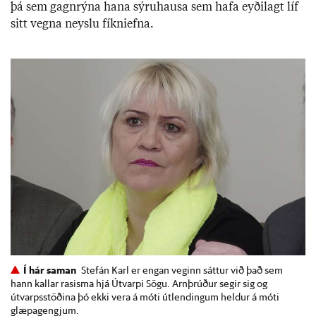
þá sem gagn­rýna hana sýru­hausa sem hafa eyðilagt líf
sitt vegna neyslu fíkni­efna.
Í hár saman
Stefán Karl er engan veginn sáttur við það sem
hann kallar rasisma hjá Útvarpi Sögu. Arnþrúður segir sig og
útvarpsstöðina þó ekki vera á móti útlendingum heldur á móti
glæpagengjum.