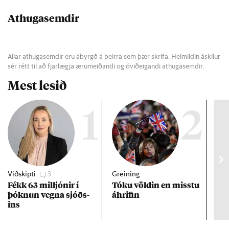
Athugasemdir
Allar athugasemdir eru ábyrgð á þeirra sem þær skrifa. Heimildin áskilur
sér rétt til að fjarlægja ærumeiðandi og óviðeigandi athugasemdir.
Mest lesið
1
2
Viðskipti
3
Greining
Viðt
Fékk 63 millj­ón­ir í
Tóku völd­in en misstu
Mað
þókn­un vegna sjóðs­
áhrif­in
fra
ins
hve
ta