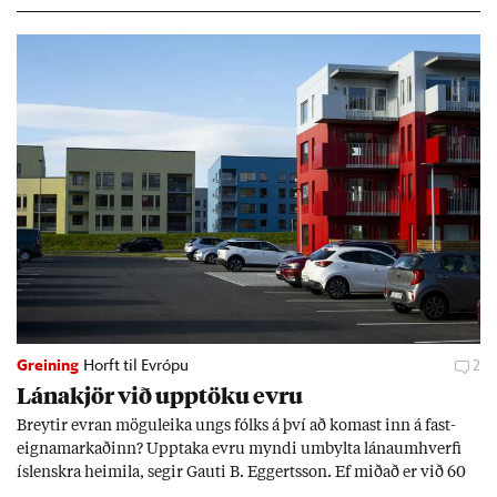
Greining
Horft til Evrópu
2
Lána­kjör við upp­töku evru
Breyt­ir evr­an mögu­leika ungs fólks á því að kom­ast inn á fast­
eigna­mark­að­inn? Upp­taka evru myndi um­bylta lánaum­hverfi
ís­lenskra heim­ila, seg­ir Gauti B. Eggerts­son. Ef mið­að er við 60
millj­óna króna lán til 25 ára myndi mán­að­ar­leg greiðslu­byrði