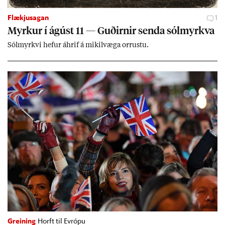
Flækjusagan
1
Myrk­ur í ág­úst 11 — Guð­irn­ir senda sól­myrkva
Sól­myrkvi hef­ur áhrif á mik­il­væga orr­ustu.
Greining
Horft til Evrópu