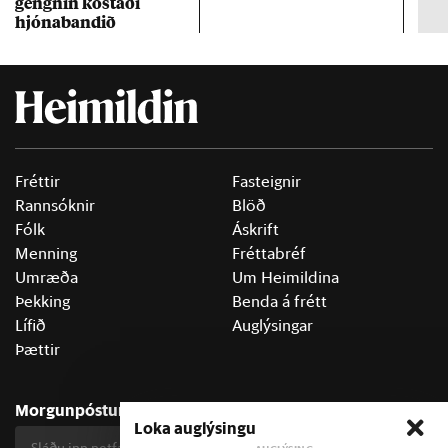
gengn­in kostaði
un
hjóna­band­ið
Fréttir
Fasteignir
Rannsóknir
Blöð
Fólk
Áskrift
Menning
Fréttabréf
Umræða
Um Heimildina
Þekking
Benda á frétt
Lífið
Auglýsingar
Þættir
Morgunpósturinn
Loka auglýsingu
Skrá mig