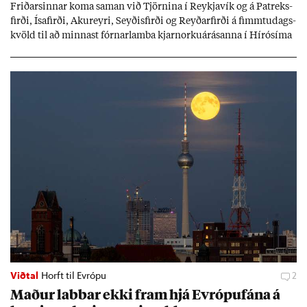
Frið­arsinn­ar koma sam­an við Tjörn­ina í Reykja­vík og á Pat­reks­
firði, Ísa­firði, Ak­ur­eyri, Seyð­is­firði og Reyð­ar­firði á fimmtu­dags­
kvöld til að minn­ast fórn­ar­lamba kjarn­orku­árás­anna í Hírósíma
og Naga­sakí.
Viðtal
Horft til Evrópu
2
Mað­ur labb­ar ekki fram hjá Evr­ópuf­ána á