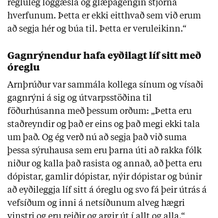
regluleg löggæsla og glæpagengin stjórna
hverfunum. Þetta er ekki eitthvað sem við erum
að segja hér og búa til. Þetta er veruleikinn.“
Gagnrýnendur hafa eyðilagt líf sitt með
óreglu
Arnþrúður var sammála kollega sínum og vísaði
gagnrýni á sig og útvarpsstöðina til
föðurhúsanna með þessum orðum: „Þetta eru
staðreyndir og það er eins og það megi ekki tala
um það. Og ég verð nú að segja það við suma
þessa sýruhausa sem eru þarna úti að rakka fólk
niður og kalla það rasista og annað, að þetta eru
dópistar, gamlir dópistar, nýir dópistar og búnir
að eyðileggja líf sitt á óreglu og svo fá þeir útrás á
vefsíðum og inni á netsíðunum alveg hægri
vinstri og eru reiðir og argir út í allt og alla.“