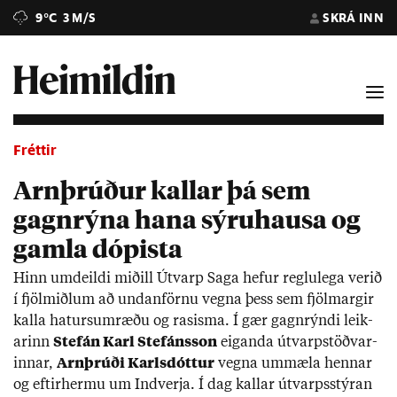
9°C
3 M/S
SKRÁ INN
Fréttir
Arnþrúður kallar þá sem
gagnrýna hana sýruhausa og
gamla dópista
Hinn um­deildi mið­ill Út­varp Saga hef­ur reglu­lega ver­ið
í fjöl­miðl­um að und­an­förnu vegna þess sem fjöl­marg­ir
kalla hat­ursum­ræðu og ras­isma. Í gær gagn­rýndi leik­
ar­inn
Stefán Karl Stef­áns­son
eig­anda út­varp­stöðv­ar­
inn­ar,
Arn­þrúði Karls­dótt­ur
vegna um­mæla henn­ar
og eft­ir­hermu um Ind­verja. Í dag kall­ar út­varps­stýr­an