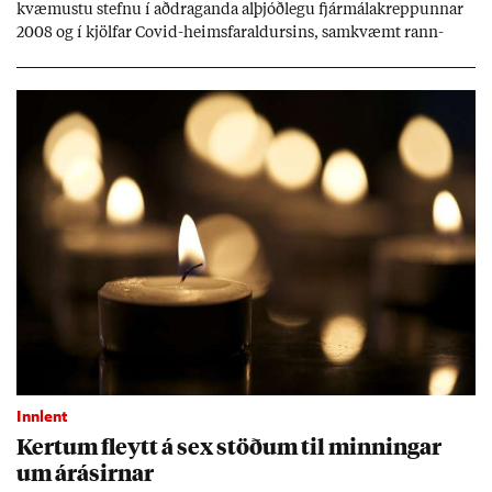
kvæm­ustu stefnu í að­drag­anda al­þjóð­legu fjár­málakrepp­unn­ar
2008 og í kjöl­far Covid-heims­far­ald­urs­ins, sam­kvæmt rann­
sókn­ar­rit­gerð Seðla­bank­ans. Vext­ir hafa al­mennt ver­ið of lág­ir.
Tíð áföll og óvissa tor­velda hag­stjórn á Ís­landi.
Innlent
Kert­um fleytt á sex stöð­um til minn­ing­ar
um árás­irn­ar