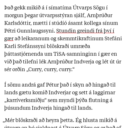
Það gekk mikið á í símatíma Útvarps Sögu í
morgun þegar útvarpsstýran sjálf, Arnþrúður
Karlsdóttir, mætti í stúdíó ásamt kollega sínum
Pétri Gunnlaugssyni.
Stundin greindi frá því í
gær
að leikaranum og skemmtikraftinum Stefáni
Karli Stefánssyni blöskraði umræða
þáttastjórnenda um TiSA-samninginn í gær en
við það tilefni lék Arnþrúður Indverja og lét út úr
sér orðin „Curry, curry, curry.“
Í sömu andrá gaf Pétur það í skyn að hingað til
lands gætu komið Indverjar og sett á laggirnar
„karríverksmiðju“ sem myndi þýða flutning á
þúsundum Indverja hingað til lands.
„Mér blöskraði að heyra þetta. Ég hlusta mikið á