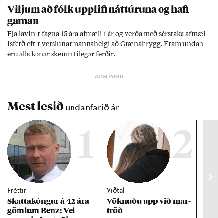
Vilj­um að fólk upp­lifi nátt­úr­una og hafi
gam­an
Fjalla­vin­ir fagna 15 ára af­mæli í ár og verða með sér­staka af­mæl­
is­ferð eft­ir versl­un­ar­manna­helgi að Græna­hrygg. Fram und­an
eru alls kon­ar skemmti­leg­ar ferð­ir.
Mest lesið
undanfarið ár
1
2
Fréttir
Viðtal
Inn
Skattakóng­ur á 42 ára
Vökn­uðu upp við mar­
RÚV
göml­um Benz: Vel­
tröð
Mar