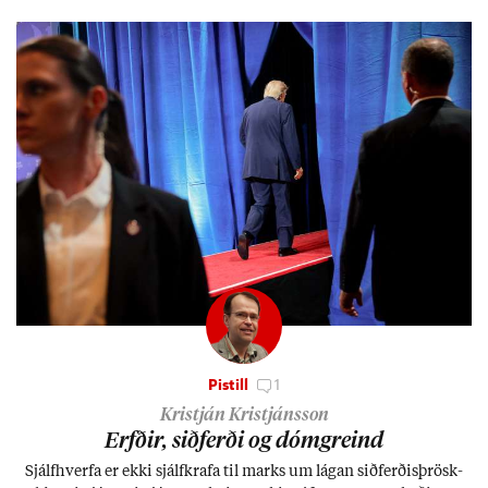
Pistill
1
Kristján Kristjánsson
Erfð­ir, sið­ferði og dómgreind
Sjálf­hverfa er ekki sjálf­krafa til marks um lág­an sið­ferð­is­þrösk­