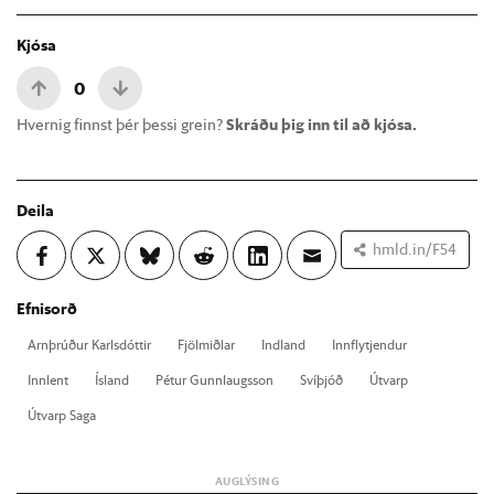
Kjósa
0
Hvernig finnst þér þessi grein?
Skráðu þig inn til að kjósa.
Deila
hmld.in/F54
Efnisorð
Arn­þrúð­ur Karls­dótt­ir
Fjöl­miðl­ar
Ind­land
Inn­flytj­end­ur
Inn­lent
Ís­land
Pét­ur Gunn­laugs­son
Sví­þjóð
Út­varp
Út­varp Saga