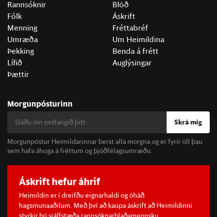
Rannsóknir
Blöð
Fólk
Áskrift
Menning
Fréttabréf
Umræða
Um Heimildina
Þekking
Benda á frétt
Lífið
Auglýsingar
Þættir
Morgunpósturinn
Skrá mig
Morgunpóstur Heimildarinnar berst alla morgna og er fyrir öll þau
sem hafa áhuga á fréttum og þjóðfélagsumræðu.
Áskrift hefur áhrif
Heimildin er í dreifðu eignarhaldi og óháð
hagsmunaaðilum. Með því að kaupa áskrift að Heimildinni
styrkir þú sjálfstæða rannsóknarblaðamennsku.