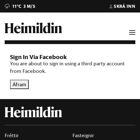
11°C
3 M/S
SKRÁ INN
Sign In Via Facebook
You are about to sign in using a third party account
from Facebook.
Áfram
Fréttir
Fasteignir