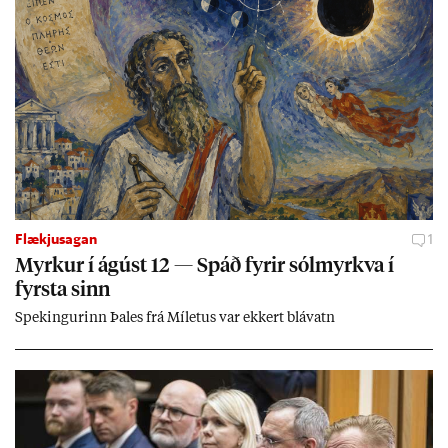
Flækjusagan
1
Myrk­ur í ág­úst 12 — Spáð fyr­ir sól­myrkva í
fyrsta sinn
Spek­ing­ur­inn Þa­les frá Míletus var ekk­ert blá­vatn