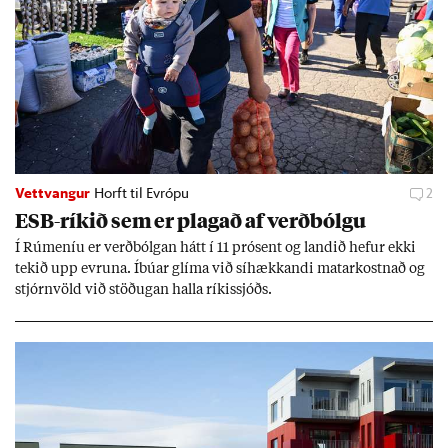
Vettvangur
Horft til Evrópu
2
ESB-rík­ið sem er plag­að af verð­bólgu
Í Rúm­en­íu er verð­bólg­an hátt í 11 pró­sent og land­ið hef­ur ekki
tek­ið upp evr­una. Íbú­ar glíma við sí­hækk­andi mat­ar­kostn­að og
stjórn­völd við stöð­ug­an halla rík­is­sjóðs.