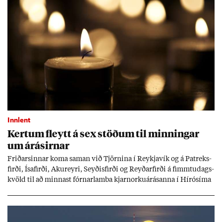
Innlent
Kert­um fleytt á sex stöð­um til minn­ing­ar
um árás­irn­ar
Frið­arsinn­ar koma sam­an við Tjörn­ina í Reykja­vík og á Pat­reks­
firði, Ísa­firði, Ak­ur­eyri, Seyð­is­firði og Reyð­ar­firði á fimmtu­dags­
kvöld til að minn­ast fórn­ar­lamba kjarn­orku­árás­anna í Hírósíma
og Naga­sakí.