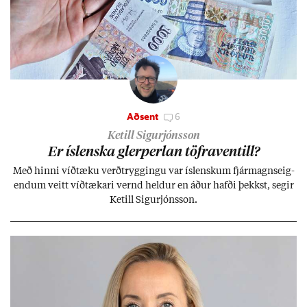
Aðsent
6
Ketill Sigurjónsson
Er ís­lenska glerperl­an töfra­ventill?
Með hinni víð­tæku verð­trygg­ingu var ís­lensk­um fjár­magns­eig­
end­um veitt víð­tæk­ari vernd held­ur en áð­ur hafði þekkst, seg­ir
Ketill Sig­ur­jóns­son.