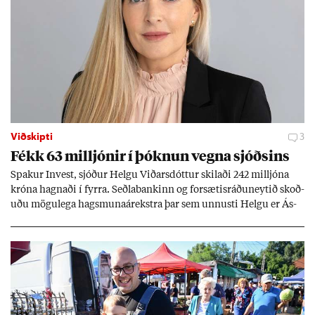
Viðskipti
3
Fékk 63 millj­ón­ir í þókn­un vegna sjóðs­ins
Spak­ur In­vest, sjóð­ur Helgu Við­ars­dótt­ur skil­aði 242 millj­óna
króna hagn­aði í fyrra. Seðla­bank­inn og for­sæt­is­ráðu­neyt­ið skoð­
uðu mögu­lega hags­muna­árekstra þar sem unnusti Helgu er Ás­
geir Jóns­son seðla­banka­stjóri.