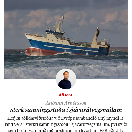
Aðsent
Auðunn Arnórsson
Sterk samn­ings­staða í sjáv­ar­út­vegs­mál­um
Hefj­ist að­ild­ar­við­ræð­ur við Evr­ópu­sam­band­ið á ný myndi Ís­
land vera í sterkri samn­ings­stöðu í sjáv­ar­út­vegs­mál­um, því sviði
sem flest­ir vænta að ráði úr­slit­um um hvort um ESB-að­ild Ís­