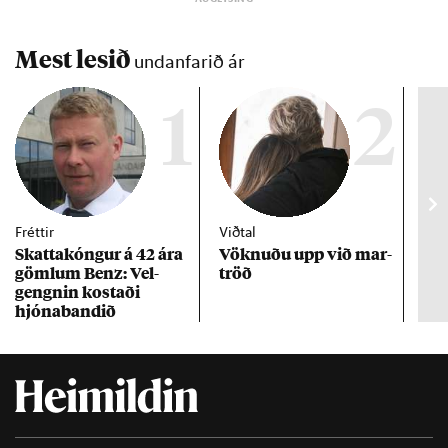
Mest lesið
undanfarið ár
1
2
Fréttir
Viðtal
Inn
Skattakóng­ur á 42 ára
Vökn­uðu upp við mar­
RÚV
göml­um Benz: Vel­
tröð
Mar
gengn­in kostaði
un
hjóna­band­ið