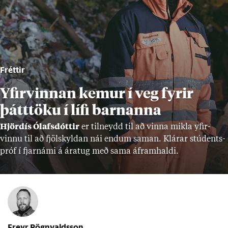
Fréttir
Yfirvinnan kemur í veg fyrir
þátttöku í lífi barnanna
Hjör­dís Ólafs­dótt­ir
er til­neydd til að vinna mikla yf­ir­
vinnu til að fjöl­skyld­an nái end­um sam­an. Klár­ar stúd­ents­
próf í fjar­námi á ára­tug með sama áfram­haldi.
Freyr Rögnvaldsson