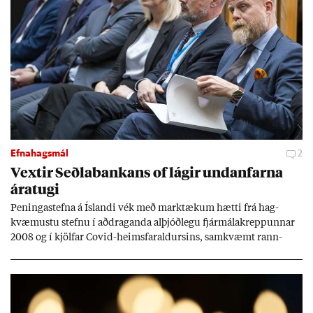
Efnahagsmál
2
Vext­ir Seðla­bank­ans of lág­ir und­an­farna
ára­tugi
Pen­inga­stefna á Ís­landi vék með mark­tæk­um hætti frá hag­
kvæm­ustu stefnu í að­drag­anda al­þjóð­legu fjár­málakrepp­unn­ar
2008 og í kjöl­far Covid-heims­far­ald­urs­ins, sam­kvæmt rann­
sókn­ar­rit­gerð Seðla­bank­ans. Vext­ir hafa al­mennt ver­ið of lág­ir.
Tíð áföll og óvissa tor­velda hag­stjórn á Ís­landi.