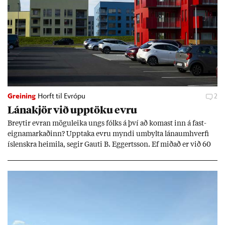
Greining
Horft til Evrópu
2
Lána­kjör við upp­töku evru
Breyt­ir evr­an mögu­leika ungs fólks á því að kom­ast inn á fast­
eigna­mark­að­inn? Upp­taka evru myndi um­bylta lánaum­hverfi
ís­lenskra heim­ila, seg­ir Gauti B. Eggerts­son. Ef mið­að er við 60
millj­óna króna lán til 25 ára myndi mán­að­ar­leg greiðslu­byrði
lækka um þriðj­ung.