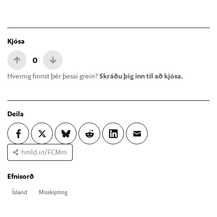
Kjósa
0
Hvernig finnst þér þessi grein?
Skráðu þig inn til að kjósa.
Deila
hmld.in/FCMm
Efnisorð
Ís­land
Mis­skipt­ing