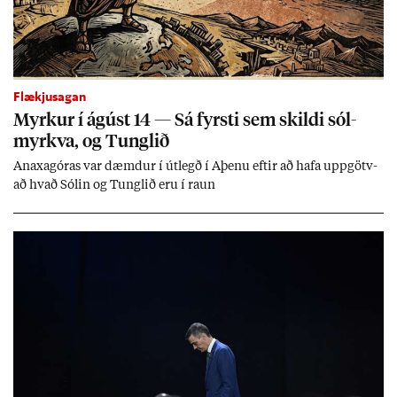
Flækjusagan
Myrk­ur í ág­úst 14 — Sá fyrsti sem skildi sól­
myrkva, og Tungl­ið
An­axagór­as var dæmd­ur í út­legð í Aþenu eft­ir að hafa upp­götv­
að hvað Sól­in og Tungl­ið eru í raun