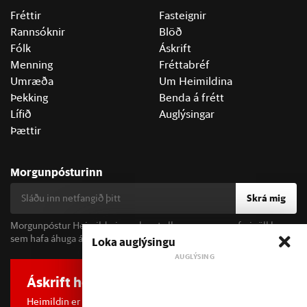
Fréttir
Fasteignir
Rannsóknir
Blöð
Fólk
Áskrift
Menning
Fréttabréf
Umræða
Um Heimildina
Þekking
Benda á frétt
Lífið
Auglýsingar
Þættir
Morgunpósturinn
Skrá mig
Morgunpóstur Heimildarinnar berst alla morgna og er fyrir öll þau
sem hafa áhuga á fréttum og þjóðfélagsumræðu.
Loka auglýsingu
Áskrift hefur áhrif
Heimildin er í dreifðu eignarhaldi og óháð