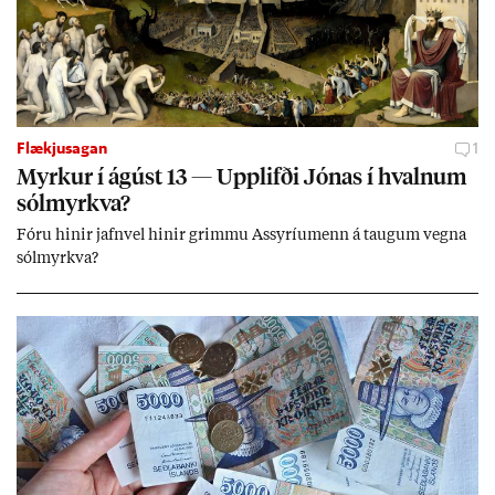
Flækjusagan
1
Myrk­ur í ág­úst 13 — Upp­lifði Jón­as í hvaln­um
sól­myrkva?
Fóru hinir jafn­vel hinir grimmu Ass­yríu­menn á taug­um vegna
sól­myrkva?