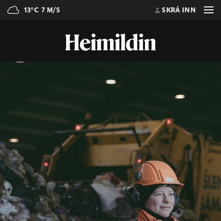
13°C
7 M/S
SKRÁ INN