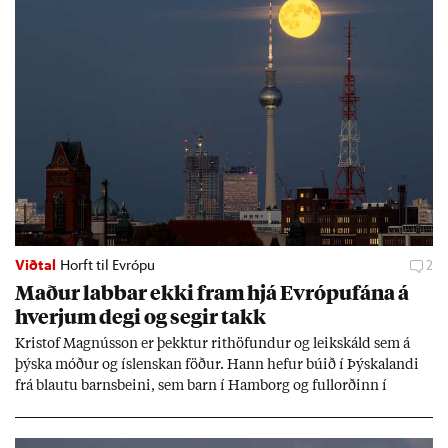
Viðtal
Horft til Evrópu
2
Mað­ur labb­ar ekki fram hjá Evr­ópuf­ána á
hverj­um degi og seg­ir takk
Kri­stof Magnús­son er þekkt­ur rit­höf­und­ur og leik­skáld sem á
þýska móð­ur og ís­lensk­an föð­ur. Hann hef­ur bú­ið í Þýskalandi
frá blautu barns­beini, sem barn í Ham­borg og full­orð­inn í
Berlín, en er vel kunn­ug­ur á Ís­landi og tal­ar ís­lensku. Hvernig
ætli hann upp­lifi að búa í landi inn­an Evr­ópu­sam­bands­ins?