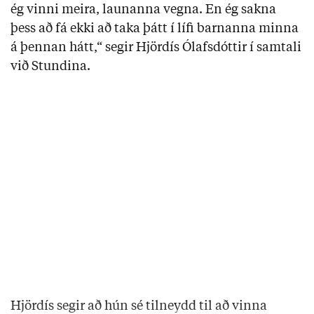
ég vinni meira, launanna vegna. En ég sakna
þess að fá ekki að taka þátt í lífi barnanna minna
á þennan hátt,“ segir Hjördís Ólafsdóttir í samtali
við Stundina.
Hjördís segir að hún sé tilneydd til að vinna