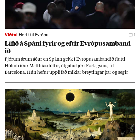
Viðtal
Horft til Evrópu
1
Líf­ið á Spáni fyr­ir og eft­ir Evr­ópu­sam­band­
ið
Fjór­um ár­um áð­ur en Spánn gekk í Evr­ópu­sam­band­ið flutti
Hólm­fríð­ur Matth­ías­dótt­ir, út­gáfu­stjóri For­lags­ins, til
Barcelona. Hún hef­ur upp­lif­að mikl­ar breyt­ing­ar þar og seg­ir
Evr­ópu­sam­band­ið hafa dælt styrkj­um til Spán­ar og það til ým­
issa mála, eins og til end­ur­bóta á sam­göng­um og land­bún­aði
jafnt sem styrkj­um til menn­ing­ar­mála. Þá hafi katalónsk­an hlot­
ið með­byr.