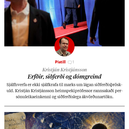
Pistill
1
Kristján Kristjánsson
Erfð­ir, sið­ferði og dómgreind
Sjálf­hverfa er ekki sjálf­krafa til marks um lág­an sið­ferð­is­þrösk­
uld. Kristján Kristjáns­son heim­speki­pró­fess­or rann­sak­aði per­
sónu­leika­ein­kenni og sið­ferð­is­lega ákvörð­un­ar­töku.