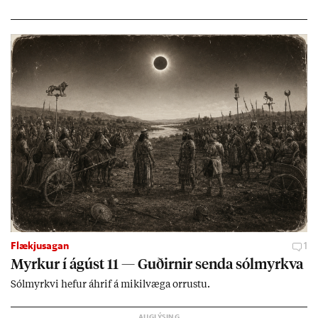
lands geti sam­ist. Hvað land­bún­að­ar­mál snert­ir myndi stuðn­
ing­ur við bænd­ur og dreif­býli breyt­ast mik­ið frá nú­ver­andi
kerfi, en sveigj­an­leiki til lausna er um­tals­verð­ur.
Flækjusagan
1
Myrk­ur í ág­úst 11 — Guð­irn­ir senda sól­myrkva
Sól­myrkvi hef­ur áhrif á mik­il­væga orr­ustu.