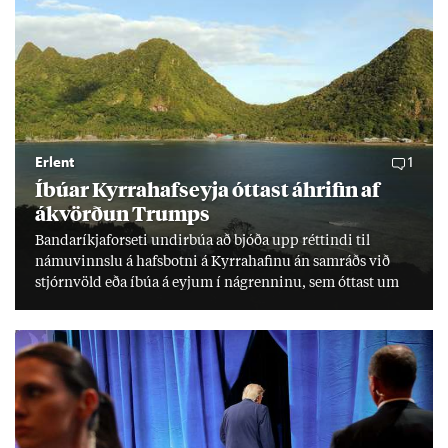
Erlent
1
Íbú­ar Kyrra­hafs­eyja ótt­ast áhrif­in af
ákvörð­un Trumps
Banda­ríkja­for­seti und­ir­búa að bjóða upp rétt­indi til
námu­vinnslu á hafs­botni á Kyrra­haf­inu án sam­ráðs við
stjórn­völd eða íbúa á eyj­um í ná­grenn­inu, sem ótt­ast um
lífs­við­ur­væri sitt og um­hverfi.