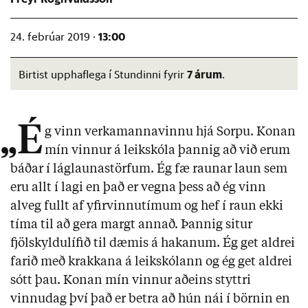
13:00
24. febrúar 2019 ·
7 árum
Birtist upphaflega í Stundinni fyrir
.
„É
g vinn verkamannavinnu hjá Sorpu. Konan
mín vinnur á leikskóla þannig að við erum
báðar í láglaunastörfum. Ég fæ raunar laun sem
eru allt í lagi en það er vegna þess að ég vinn
alveg fullt af yfirvinnutímum og hef í raun ekki
tíma til að gera margt annað. Þannig situr
fjölskyldulífið til dæmis á hakanum. Ég get aldrei
farið með krakkana á leikskólann og ég get aldrei
sótt þau. Konan mín vinnur aðeins styttri
vinnudag því það er betra að hún nái í börnin en