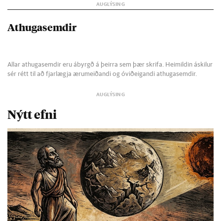
Athugasemdir
Allar athugasemdir eru ábyrgð á þeirra sem þær skrifa. Heimildin áskilur
sér rétt til að fjarlægja ærumeiðandi og óviðeigandi athugasemdir.
Nýtt efni