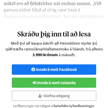
mikið svo að fjölskyldan nái endum saman. „Við
gætum aldrei lifað af ef ég væri bara á
dagvinnulaununum mínum. Þau eru 360 þúsund
krónur fyrir skatta. …
Skráðu þig inn til að lesa
Með því að kaupa áskrift að Heimildinni styrkir þú
sjálfstæða rannsóknarblaðamennsku á Íslandi, frá aðeins
3.990 krónum
á mánuði.
Innskrá með Facebook
Innskrá með notanda
Stofna aðgang
Leiðbeiningar má nálgast á
heimildin.is/leidbeiningar
.